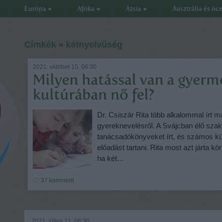
Európa
Afrika
Ázsia
Ausztrália és óc
Címkék
»
kétnyelvűség
2021. október 15. 06:30
Milyen hatással van a gyerm
kultúrában nő fel?
Dr. Csiszár Rita több alkalommal írt m
gyereknevelésről. A Svájcban élő sza
tanácsadókönyveket írt, és számos kü
előadást tartani. Rita most azt járta k
ha két…
37
komment
2021. július 21. 06:30