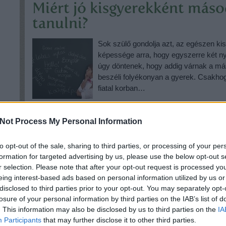
Miért jó kisgyerekként máso
tanulni?
Sok szülő gondolja azt, az egészen k
képessége arra, hogy egyszerre két nye
úgy döntenek, hogy addig várnak a má
beszéli folyékonyan a gyerek. Csakho
fiatal korban…
14
komment
Not Process My Personal Information
to opt-out of the sale, sharing to third parties, or processing of your per
formation for targeted advertising by us, please use the below opt-out s
r selection. Please note that after your opt-out request is processed y
eing interest-based ads based on personal information utilized by us or
disclosed to third parties prior to your opt-out. You may separately opt-
losure of your personal information by third parties on the IAB’s list of
. This information may also be disclosed by us to third parties on the
IA
Participants
that may further disclose it to other third parties.
e