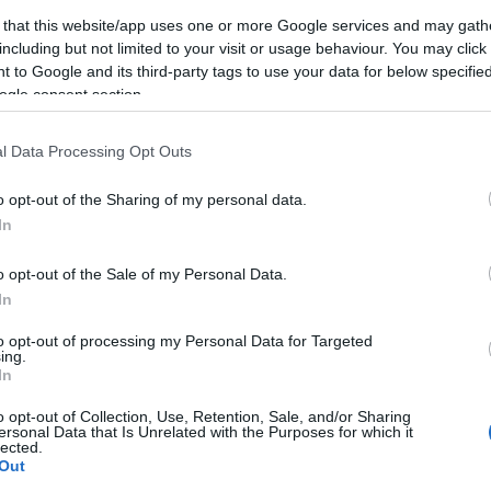
 that this website/app uses one or more Google services and may gath
including but not limited to your visit or usage behaviour. You may click 
2021. április 12. 06:30
 to Google and its third-party tags to use your data for below specifi
Megváltozik a személyiségün
ogle consent section.
váltunk?
l Data Processing Opt Outs
ék
Dr. Csiszár Rita több alkalommal írt m
gyereknevelésről. A Svájcban élő szak
o opt-out of the Sharing of my personal data.
tanácsadókönyveit több ezer családba
In
külföldi magyar közösségnél megfordult
Rita…
o opt-out of the Sale of my Personal Data.
In
20
komment
k,
to opt-out of processing my Personal Data for Targeted
ing.
In
o opt-out of Collection, Use, Retention, Sale, and/or Sharing
ersonal Data that Is Unrelated with the Purposes for which it
lected.
Out