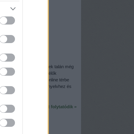
kek magyar
érintenek jól, ám a gyerekek talán még
az időszakot. A külföldön élők
iszen elmaradnak vagy online térbe
etőségek, melyek eddig a nyelvhez és
A poszt folytatódik »