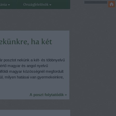
eánia
Országfelelősök
ekünkre, ha két
ár posztot nekünk a két- és többnyelvű
kértő magyar és angol nyelvű
lföldi magyar közösségnél megfordult
örül, milyen hatásai van gyermekeinkre,
A poszt folytatódik »