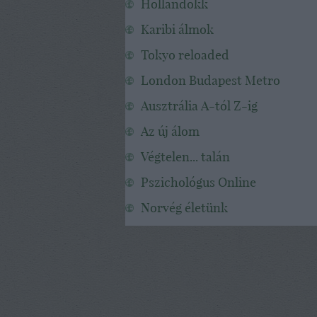
Hollandokk
Karibi álmok
Tokyo reloaded
London Budapest Metro
Ausztrália A-tól Z-ig
Az új álom
Végtelen... talán
Pszichológus Online
Norvég életünk