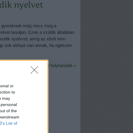
dik nyelvet
is gyereknek még nincs meg a
lvet tanuljon. Ezek a szülők általában
sodik nyelvvel, amíg az elsőt nem
gy sok előnye van annak, ha egészen
A poszt folytatódik »
sonal or
ection to
ou may
 personal
out of the
 downstream
B’s List of