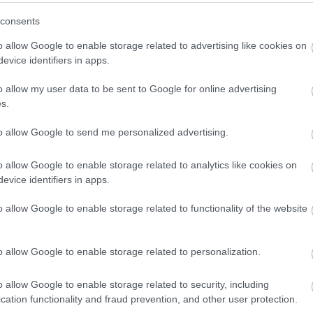
:-(((
consents
o allow Google to enable storage related to advertising like cookies on
evice identifiers in apps.
o allow my user data to be sent to Google for online advertising
2021. március 13. 06:30
Mi lesz a határátkelő gyere
s.
nyelvtudásával?
ő
to allow Google to send me personalized advertising.
A járvány miatti lezárások senkit sem 
o allow Google to enable storage related to analytics like cookies on
a felnőtteknél is jobban megsínylik ezt 
evice identifiers in apps.
különösen nehéz helyzetben vannak, h
helyeződnek át azok a találkozási leh
o allow Google to enable storage related to functionality of the website
a…
ő
12
komment
o allow Google to enable storage related to personalization.
o allow Google to enable storage related to security, including
cation functionality and fraud prevention, and other user protection.