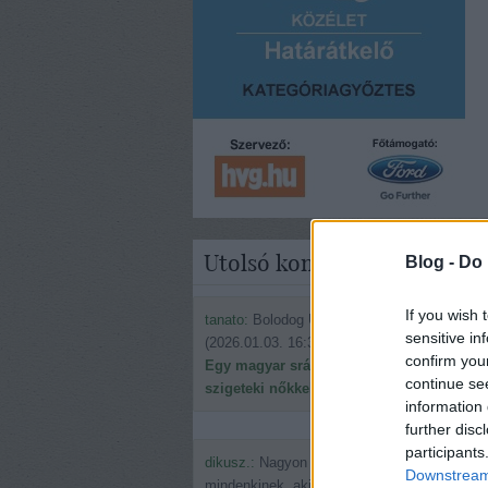
Utolsó kommentek
Blog -
Do 
If you wish 
tanato:
Bolodog Új évet kívánok én is.
sensitive in
(
2026.01.03. 16:30
)
confirm you
Egy magyar srác ismerkedése a fülöp-
continue se
szigeteki nőkkel
information 
further disc
participants
dikusz.:
Nagyon boldog ünnepeket kívánok
Downstream 
mindenkinek, aki még benéz ide.:) Érdekeln