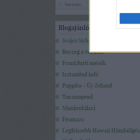
Blogajánló
Svájci S(ch)apka
Bezzeg a svédek!
Frankfurti mesék
Isztambul infó
Pappito - Új-Zéland
Tucanoprod
Mindenkilaci
Fromazs
Legfrissebb Hawaii Hömbölgé