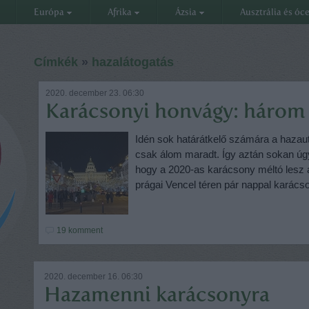
Európa
Afrika
Ázsia
Ausztrália és óc
Címkék
»
hazalátogatás
2020. december 23. 06:30
Karácsonyi honvágy: három 
Idén sok határátkelő számára a hazaut
csak álom maradt. Így aztán sokan úgy
hogy a 2020-as karácsony méltó lesz 
prágai Vencel téren pár nappal karácson
19
komment
2020. december 16. 06:30
Hazamenni karácsonyra