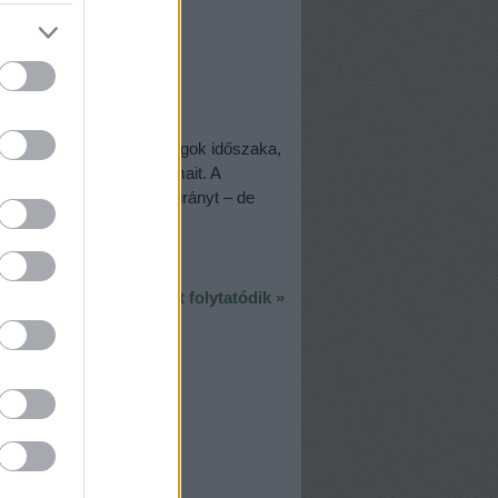
k majd a nyári szabadságok időszaka,
 év első felének fáradalmait. A
arország felé veszik az irányt – de
lyen tapasztalatokat…
A poszt folytatódik »