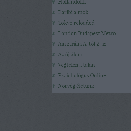
Hollandokk
Karibi álmok
Tokyo reloaded
London Budapest Metro
Ausztrália A-tól Z-ig
Az új álom
Végtelen... talán
Pszichológus Online
Norvég életünk