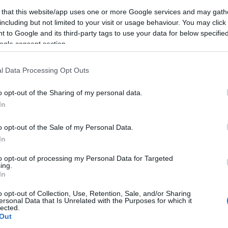
 that this website/app uses one or more Google services and may gath
2019. augusztus 06. 06:30
including but not limited to your visit or usage behaviour. You may click 
Melyik az igazi otthon?
 to Google and its third-party tags to use your data for below specifi
ogle consent section.
A kérdés így, a nyári hazalátogatások 
gyakrabban merül fel. Szóval vajon az a
l Data Processing Opt Outs
ahol most élünk? Szerintem a legtöbb 
ék
embernek lehet két otthona, szeretheti
o opt-out of the Sharing of my personal data.
látja,…
In
57
komment
o opt-out of the Sale of my Personal Data.
In
k,
to opt-out of processing my Personal Data for Targeted
ing.
In
o opt-out of Collection, Use, Retention, Sale, and/or Sharing
ersonal Data that Is Unrelated with the Purposes for which it
lected.
Out