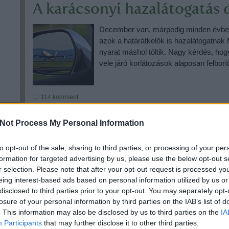
A karácsonyi hazalátogatás
December van, márpedig minden évben
azok a határátkelők is hazalátogatnak
nyarat máshol töltik. Nagy kérdés, hogy
vele járó korlátozások alaposan felbor
114
komment
Not Process My Personal Information
to opt-out of the sale, sharing to third parties, or processing of your per
formation for targeted advertising by us, please use the below opt-out s
r selection. Please note that after your opt-out request is processed y
eing interest-based ads based on personal information utilized by us or
disclosed to third parties prior to your opt-out. You may separately opt-
losure of your personal information by third parties on the IAB’s list of
. This information may also be disclosed by us to third parties on the
IA
Participants
that may further disclose it to other third parties.
e