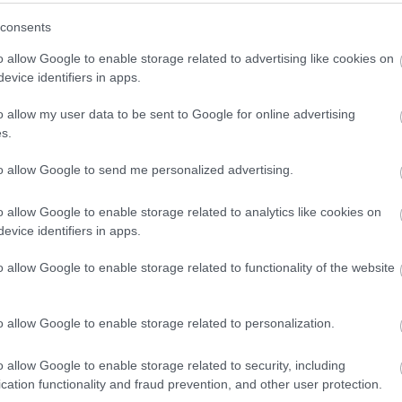
:-(((
consents
o allow Google to enable storage related to advertising like cookies on
2019. június 27. 06:30
Hazalátogató magyarok
evice identifiers in apps.
o allow my user data to be sent to Google for online advertising
Lassan Nyugat-Európában is elkezdődi
s.
ilyenkor mindenki megindul kipihenni az
ő
határátkelők közül sokan ilyenkor Magy
to allow Google to send me personalized advertising.
vajon milyennek látják az országot, mi
o allow Google to enable storage related to analytics like cookies on
evice identifiers in apps.
160
komment
o allow Google to enable storage related to functionality of the website
ő
o allow Google to enable storage related to personalization.
o allow Google to enable storage related to security, including
cation functionality and fraud prevention, and other user protection.