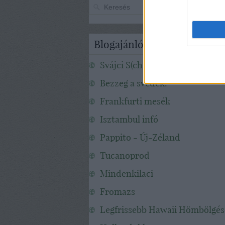
Blogajánló
Svájci S(ch)apka
Bezzeg a svédek!
Frankfurti mesék
Isztambul infó
Pappito - Új-Zéland
Tucanoprod
Mindenkilaci
Fromazs
Legfrissebb Hawaii Hömbölgé