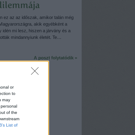
 dilemmája
 ez az az időszak, amikor talán még
 Magyarországra, akik egyébként a
 idén mi lesz, hiszen a járvány és a
ították mindannyiunk életét. Te…
A poszt folytatódik »
sonal or
ection to
ou may
 personal
out of the
 downstream
B’s List of