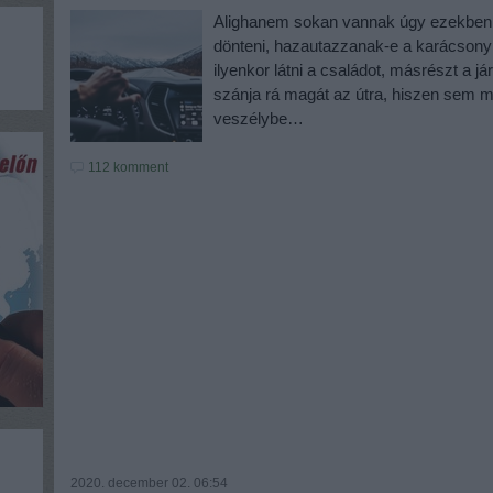
Alighanem sokan vannak úgy ezekben 
dönteni, hazautazzanak-e a karácsonyi
ilyenkor látni a családot, másrészt a 
szánja rá magát az útra, hiszen sem m
veszélybe…
112
komment
2020. december 02. 06:54