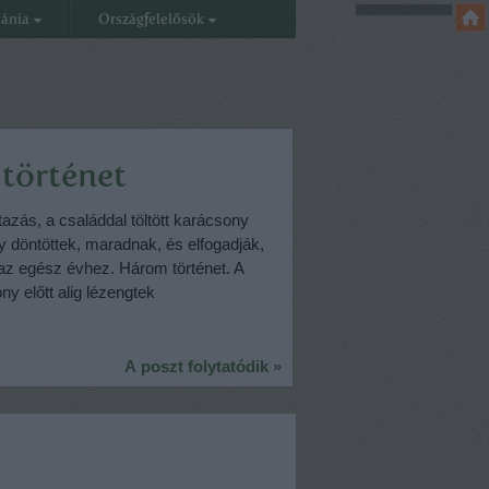
eánia
Országfelelősök
történet
azás, a családdal töltött karácsony
 döntöttek, maradnak, és elfogadják,
az egész évhez. Három történet. A
y előtt alig lézengtek
A poszt folytatódik »