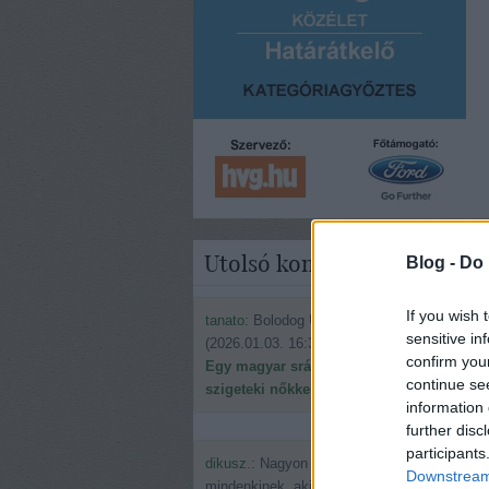
Utolsó kommentek
Blog -
Do 
If you wish 
tanato:
Bolodog Új évet kívánok én is.
sensitive in
(
2026.01.03. 16:30
)
confirm you
Egy magyar srác ismerkedése a fülöp-
continue se
szigeteki nőkkel
information 
further disc
participants
dikusz.:
Nagyon boldog ünnepeket kívánok
Downstream 
mindenkinek, aki még benéz ide.:) Érdekeln