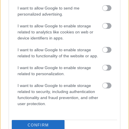
I want to allow Google to send me
personalized advertising.
I want to allow Google to enable storage
related to analytics like cookies on web or
device identifiers in apps.
I want to allow Google to enable storage
related to functionality of the website or app.
I want to allow Google to enable storage
related to personalization.
I want to allow Google to enable storage
related to security, including authentication
Határátkelés a szülők szemével
functionality and fraud prevention, and other
user protection.
Határátkelő
•
2017. március 15.
162
Szülőként nem lehet egyszerű megélni, amikor a
CONFIRM
gyerek külföldre költözik (pláne, ha az a külföld