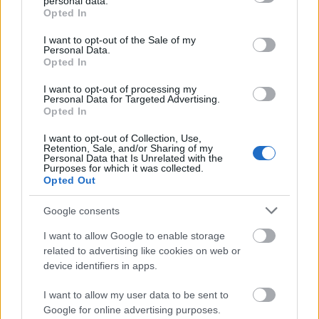
personal data.
grant or deny consent to Google and its third-party tags to
Opted In
use your data for below specified purposes in below Google
consent section.
I want to opt-out of the Sale of my
Personal Data.
Opted In
I want to opt-out of processing my
Personal Data for Targeted Advertising.
Opted In
Szülőnek lenni külföldön: hol hogyan
I want to opt-out of Collection, Use,
Retention, Sale, and/or Sharing of my
Personal Data that Is Unrelated with the
támogatják?
Purposes for which it was collected.
Opted Out
Határátkelő
•
2018. március 17.
55
Google consents
Egy gyermek születése nagy öröm, persze legalább
I want to allow Google to enable storage
ennyire stresszes is. Nem árt, ha ilyenkor az ember
related to advertising like cookies on web or
megfelelő segítséget kap – és nem csak anyagilag. A
device identifiers in apps.
család persze segít (ha tud), de azért az sem
mindegy, hogy egy-egy ország miként támogatja a
I want to allow my user data to be sent to
gyermekvállalást. Ma egy kicsit…
Google for online advertising purposes.