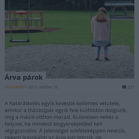
Árva párok
Határátkelő
•
2015. október 16.
271
A határátkelés egyik kevésbé kellemes vetülete,
amikor a (házas)pár egyik fele külföldön dolgozik,
míg a másik otthon marad. Különösen nehéz a
helyzet, ha mindezt kisgyerek(ek)kel kell
végigcsinálni. A jelenséget sokféleképpen nevezik,
nekem leginkább az árva pár tetszik, de…