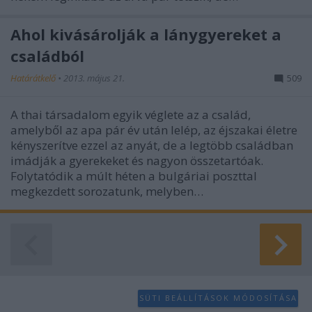
Ahol kivásárolják a lánygyereket a
családból
Határátkelő
•
2013. május 21.
509
A thai társadalom egyik véglete az a család,
amelyből az apa pár év után lelép, az éjszakai életre
kényszerítve ezzel az anyát, de a legtöbb családban
imádják a gyerekeket és nagyon összetartóak.
Folytatódik a múlt héten a bulgáriai poszttal
megkezdett sorozatunk, melyben…
SÜTI BEÁLLÍTÁSOK MÓDOSÍTÁSA