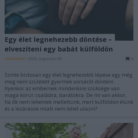
Egy élet legnehezebb döntése –
elveszíteni egy babát külföldön
Határátkelő
•
2020. augusztus 08.
6
Szinte biztosan egy élet legnehezebb lépése egy még
meg nem született gyermek sorsáról dönteni.
Ilyenkor az embernek mindenkire szüksége van
maga körül: családra, barátokra. De mi van akkor,
ha ők nem lehetnek mellettünk, mert külföldön élünk
és a lezárások miatt nem lehet utazni?