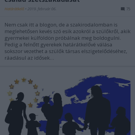
Határátkelő
•
2019. február 06.
75
Nem csak itt a blogon, de a szakirodalomban is
meglehetősen kevés szó esik azokról a szülőkről, akik
gyermekei külföldön próbálnak meg boldogulni.
Pedig a felnőtt gyerekek határátkelővé válása
sokszor vezethet a szülők társas elszigetelődéséhez,
ráadásul az idősek…