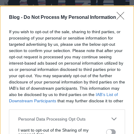
Blog -
Do Not Process My Personal Information
A határátkelő társa
If you wish to opt-out of the sale, sharing to third parties, or
processing of your personal or sensitive information for
Határátkelő
•
2018. június 13.
62
targeted advertising by us, please use the below opt-out
section to confirm your selection. Please note that after your
A külföldi munka nem csak azt állítja komoly kihívás
opt-out request is processed you may continue seeing
elé, aki nagy levegőt véve belevág, hanem a
interest-based ads based on personal information utilized by
partnerét is, függetlenül attól, hogy vele tart, vagy
us or personal information disclosed to third parties prior to
éppen Magyarországon marad. Ők a határátkelés
your opt-out. You may separately opt-out of the further
sokszor meg nem énekelt hősei. Ha neked is
disclosure of your personal information by third parties on the
határátkelő a társad, esetleg…
IAB’s list of downstream participants. This information may
also be disclosed by us to third parties on the
IAB’s List of
Downstream Participants
that may further disclose it to other
third parties.
Please note that this website/app uses one or more Google
Personal Data Processing Opt Outs
services and may gather and store information including but
not limited to your visit or usage behaviour. You may click to
I want to opt-out of the Sharing of my