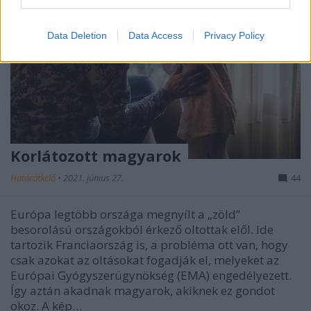
Data Deletion
Data Access
Privacy Policy
Korlátozott magyarok
Határátkelő
•
2021. június 27.
44
Európa legtöbb országa megnyílt a „zöld”
besorolású országokból érkező oltottak elől. Ide
tartozik Franciaország is, a probléma ott van, hogy
csak azokat az oltásokat fogadják el, melyeket az
Európai Gyógyszerügynökség (EMA) engedélyezett.
Így aztán akadnak magyarok, akiknek ez gondot
okoz. A kép…