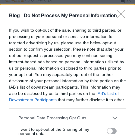
Határátkelő
•
2021. július 18.
38
Blog -
Do Not Process My Personal Information
Amikor az ember határátkelő lesz, jellemzően nem
nagyon foglalkoztatja a majdani állampolgárság
kérdése. Aztán ahogyan telnek az évek, egyre
If you wish to opt-out of the sale, sharing to third parties, or
komolyabban érdemes elgondolkodni a
processing of your personal or sensitive information for
lehetőségeken.
targeted advertising by us, please use the below opt-out
section to confirm your selection. Please note that after your
opt-out request is processed you may continue seeing
interest-based ads based on personal information utilized by
us or personal information disclosed to third parties prior to
your opt-out. You may separately opt-out of the further
disclosure of your personal information by third parties on the
IAB’s list of downstream participants. This information may
also be disclosed by us to third parties on the
IAB’s List of
Downstream Participants
that may further disclose it to other
third parties.
Please note that this website/app uses one or more Google
Personal Data Processing Opt Outs
services and may gather and store information including but
not limited to your visit or usage behaviour. You may click to
I want to opt-out of the Sharing of my
personal data.