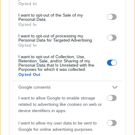
grant or deny consent to Google and its third-party tags to
Opted In
use your data for below specified purposes in below Google
Hollandiát megrengető merényletek
consent section.
I want to opt-out of the Sale of my
Personal Data.
Opted In
Határátkelő
•
2021. július 11.
36
I want to opt-out of processing my
Alaposan felkavarta a holland (és az európai)
Personal Data for Targeted Advertising.
Opted In
közvéleményt az a támadás, amit a napokban
követtek el Peter R. de Vries holland oknyomozó
I want to opt-out of Collection, Use,
újságíró ellen. Gyilkosságok persze Hollandiában is
Retention, Sale, and/or Sharing of my
Personal Data that Is Unrelated with the
történnek (mint mindenhol), tavaly például 115 eset
Purposes for which it was collected.
fordult elő.
Opted Out
Google consents
I want to allow Google to enable storage
related to advertising like cookies on web or
device identifiers in apps.
I want to allow my user data to be sent to
Google for online advertising purposes.