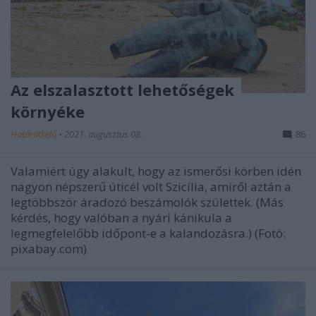
Az elszalasztott lehetőségek
környéke
Határátkelő
•
2021. augusztus 08.
86
Valamiért úgy alakult, hogy az ismerősi körben idén
nagyon népszerű úticél volt Szicília, amiről aztán a
legtöbbször áradozó beszámolók születtek. (Más
kérdés, hogy valóban a nyári kánikula a
legmegfelelőbb időpont-e a kalandozásra.) (Fotó:
pixabay.com)