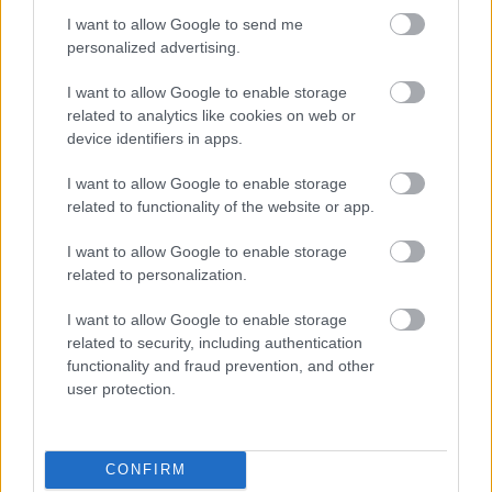
I want to allow Google to send me
personalized advertising.
I want to allow Google to enable storage
related to analytics like cookies on web or
device identifiers in apps.
Vissza Európába
I want to allow Google to enable storage
Határátkelő
•
2021. július 04.
77
related to functionality of the website or app.
I want to allow Google to enable storage
Majdnem két év után visszatérni Európába egészen
related to personalization.
különleges élmény lehet, pláne, ha valaki úgy távozik
Thaiföldről, ahogyan érkezett: félelmekkel és
I want to allow Google to enable storage
várakozásokkal.
related to security, including authentication
functionality and fraud prevention, and other
user protection.
CONFIRM