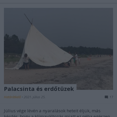
Palacsinta és erdőtüzek
Határátkelő
•
2021. július 25.
17
Július vége lévén a nyaralások heteit éljük, más
kérdés, hogy a klímaváltozás miatt ez néha egészen