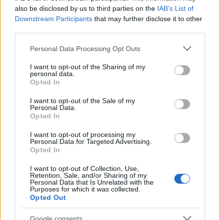
Ákos lesz, aki jól körbejárja velünk a világ egyik
also be disclosed by us to third parties on the
IAB’s List of
legélhetőbb városát, rengeteg fotóval persze, mert
Downstream Participants
that may further disclose it to other
úgy az igazi. Mutasd be te is a városod - hova
third parties.
érdemes menni, mit nem szabad kihagyni,
Please note that this website/app uses one or more Google
mennyire…
Personal Data Processing Opt Outs
services and may gather and store information including but
not limited to your visit or usage behaviour. You may click to
I want to opt-out of the Sharing of my
personal data.
grant or deny consent to Google and its third-party tags to
Opted In
use your data for below specified purposes in below Google
consent section.
I want to opt-out of the Sale of my
Personal Data.
Opted In
I want to opt-out of processing my
Personal Data for Targeted Advertising.
Opted In
I want to opt-out of Collection, Use,
Retention, Sale, and/or Sharing of my
Personal Data that Is Unrelated with the
Purposes for which it was collected.
Opted Out
Google consents