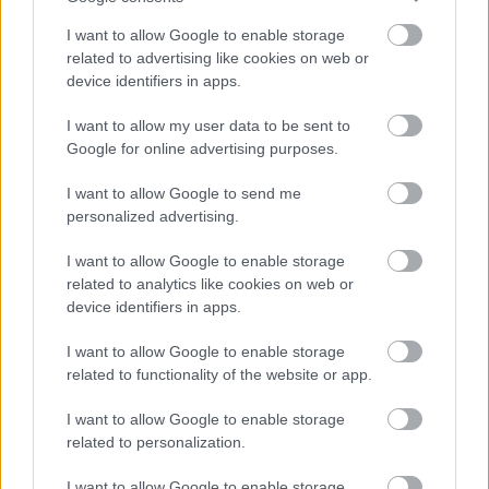
A multikulti városa
I want to allow Google to enable storage
Határátkelő
•
2018. szeptember 27.
91
related to advertising like cookies on web or
device identifiers in apps.
Luxembourg igazán sokszínű hely, mind kultúrában
mind nyelv tekintetében. Ebből persze negatív és
I want to allow my user data to be sent to
pozitív dolgok egyaránt következnek a mindennapi
Google for online advertising purposes.
életben és persze a munkavállalás terén is, amiben a
magyaroknak a poszt szerzője, Vera szerint egyre
I want to allow Google to send me
nehezebb a helyzetük.…
personalized advertising.
I want to allow Google to enable storage
related to analytics like cookies on web or
device identifiers in apps.
I want to allow Google to enable storage
related to functionality of the website or app.
I want to allow Google to enable storage
related to personalization.
I want to allow Google to enable storage