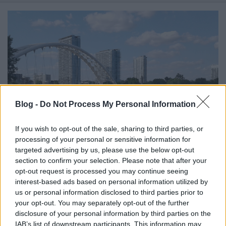
Blog -
Do Not Process My Personal Information
If you wish to opt-out of the sale, sharing to third parties, or
processing of your personal or sensitive information for
targeted advertising by us, please use the below opt-out
section to confirm your selection. Please note that after your
A világ egyik legélhetőbb városa
opt-out request is processed you may continue seeing
interest-based ads based on personal information utilized by
Határátkelő
•
2018. október 09.
44
us or personal information disclosed to third parties prior to
your opt-out. You may separately opt-out of the further
A kanadai Torontóval folytatódik a Bemutatom a
disclosure of your personal information by third parties on the
városom-sorozat (eddigi részei itt). Idegenvezetőnk
IAB’s list of downstream participants. This information may