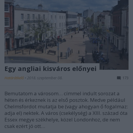
Egy angliai kisváros előnyei
Határátkelő
•
2018. szeptember 08.
173
Bemutatom a városom… címmel indult sorozat a
héten és érkeznek is az első posztok. Medve például
Chelmsfordot mutatja be (vagy ahogyan ő fogalmaz:
adja el) nektek. A város (csekélység) a XIII. század óta
Essex megye székhelye, közel Londonhoz, de nem
csak ezért jó ott…