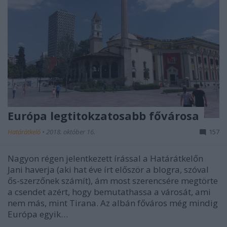
Európa legtitokzatosabb fővárosa
Határátkelő
•
2018. október 16.
157
Nagyon régen jelentkezett írással a Határátkelőn
Jani haverja (aki hat éve írt először a blogra, szóval
ős-szerzőnek számít), ám most szerencsére megtörte
a csendet azért, hogy bemutathassa a városát, ami
nem más, mint Tirana. Az albán főváros még mindig
Európa egyik…