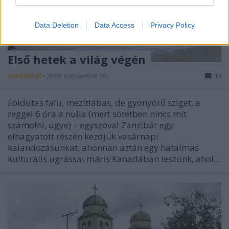
Data Deletion
Data Access
Privacy Policy
Első hetek a világ végén
Határátkelő
•
2018. szeptember 16.
19
Földutas falu, mezítlábas, de gyönyörű sziget, a
reggel 6 óra a nulla (mert sötétben nincs mit
számolni, ugye) – egyszóval Zanzibár egy
elhagyatott részén kezdjük vasárnapi
kalandozásunkat, ahonnan aztán egy hatalmas
kulturális ugrással máris Kanadában leszünk, ahol…