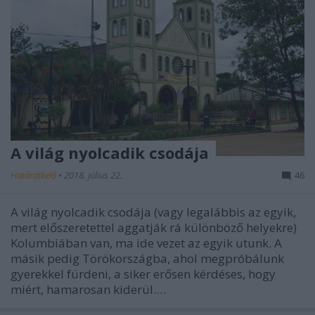
A világ nyolcadik csodája
Határátkelő
•
2018. július 22.
46
A világ nyolcadik csodája (vagy legalábbis az egyik,
mert előszeretettel aggatják rá különböző helyekre)
Kolumbiában van, ma ide vezet az egyik utunk. A
másik pedig Törökországba, ahol megpróbálunk
gyerekkel fürdeni, a siker erősen kérdéses, hogy
miért, hamarosan kiderül.…