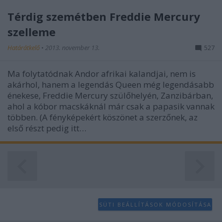
Térdig szemétben Freddie Mercury
szelleme
Határátkelő
•
2013. november 13.
527
Ma folytatódnak Andor afrikai kalandjai, nem is
akárhol, hanem a legendás Queen még legendásabb
énekese, Freddie Mercury szülőhelyén, Zanzibárban,
ahol a kóbor macskáknál már csak a papasik vannak
többen. (A fényképekért köszönet a szerzőnek, az
első részt pedig itt…
SÜTI BEÁLLÍTÁSOK MÓDOSÍTÁSA