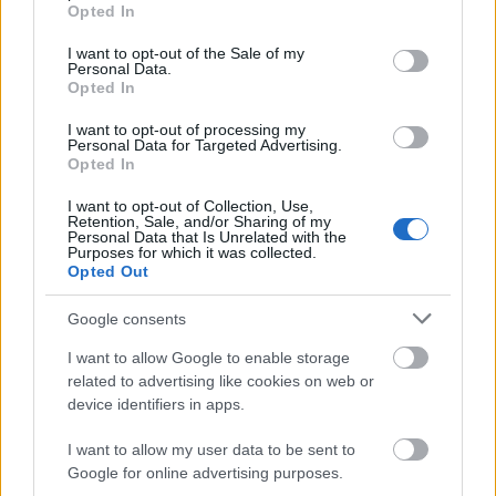
grant or deny consent to Google and its third-party tags to
Opted In
határátkelő célországnak, nem csoda, hogy a mai
use your data for below specified purposes in below Google
poszt szerzője, Hajni és párja is alaposan
consent section.
I want to opt-out of the Sale of my
megfontolták, amikor felmerült ott egy
Personal Data.
Opted In
munkalehetőség. Aztán úgy döntöttek, kipróbálják
és pár hónap elteltével úgy tűnik, nem bánták…
I want to opt-out of processing my
Personal Data for Targeted Advertising.
Opted In
I want to opt-out of Collection, Use,
Retention, Sale, and/or Sharing of my
Personal Data that Is Unrelated with the
Purposes for which it was collected.
Opted Out
Google consents
I want to allow Google to enable storage
related to advertising like cookies on web or
device identifiers in apps.
I want to allow my user data to be sent to
Google for online advertising purposes.