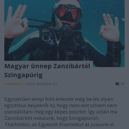
Magyar ünnep Zanzibártól
Szingapúrig
Határátkelő
•
2018. december 27.
37
Egyszerűen annyi fotó érkezett még be (és olyan
egzotikus helyekről is), hogy nem volt szívem nem
összeállítani még egy képes posztot. Így aztán ma
Zanzibárból indulunk, hogy Szingapúron,
Thaiföldön, az Egyesült Államokon át jussunk el