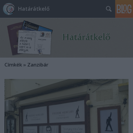
Határátkelő
Címkék
»
Zanzibár