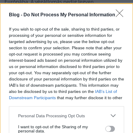
Európába. A végállomás pedig legyen…
Blog -
Do Not Process My Personal Information
If you wish to opt-out of the sale, sharing to third parties, or
processing of your personal or sensitive information for
targeted advertising by us, please use the below opt-out
section to confirm your selection. Please note that after your
opt-out request is processed you may continue seeing
interest-based ads based on personal information utilized by
us or personal information disclosed to third parties prior to
your opt-out. You may separately opt-out of the further
disclosure of your personal information by third parties on the
IAB’s list of downstream participants. This information may
also be disclosed by us to third parties on the
IAB’s List of
Downstream Participants
that may further disclose it to other
third parties.
Magyar kalandorok Zanzibáron
Please note that this website/app uses one or more Google
Personal Data Processing Opt Outs
Határátkelő
•
2018. december 13.
48
services and may gather and store information including but
not limited to your visit or usage behaviour. You may click to
I want to opt-out of the Sharing of my
personal data.
Zanzibár azért nagyon nem számít átlagos