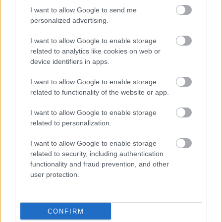
Szélsőséges világunk
I want to allow Google to send me
personalized advertising.
Határátkelő
•
2018. november 04.
53
I want to allow Google to enable storage
Különös világban élünk, hatalmas szélsőségek
related to analytics like cookies on web or
közepette, hiszen akad hely, ahol egy toll elképesztő
device identifiers in apps.
boldogságot tud okozni gyerekeknek, máshol pedig
már a virtuális valóság hódít. Mindkettőre lesz példa
I want to allow Google to enable storage
a heti válogatásban, amit egy nem akármilyen
related to functionality of the website or app.
kaland zár majd. (Fotó:…
I want to allow Google to enable storage
related to personalization.
I want to allow Google to enable storage
related to security, including authentication
functionality and fraud prevention, and other
user protection.
CONFIRM