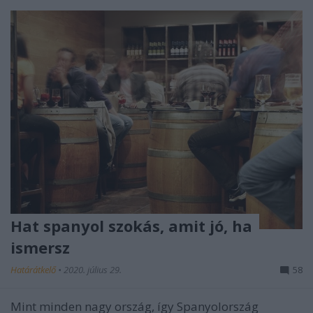
Hat spanyol szokás, amit jó, ha
ismersz
Határátkelő
•
2020. július 29.
58
Mint minden nagy ország, így Spanyolország