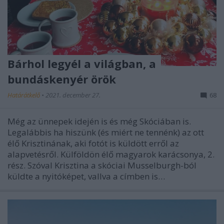
Bárhol legyél a világban, a
bundáskenyér örök
Határátkelő
•
2021. december 27.
68
Még az ünnepek idején is és még Skóciában is.
Legalábbis ha hiszünk (és miért ne tennénk) az ott
élő Krisztinának, aki fotót is küldött erről az
alapvetésről. Külföldön élő magyarok karácsonya, 2.
rész. Szóval Krisztina a skóciai Musselburgh-ból
küldte a nyitóképet, vallva a címben is…