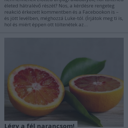
életed hátralévő részét? Nos, a kérdésre rengeteg
reakció érkezett kommentben és a Facebookon is –
és jött levélben, méghozzá Luke-tól. (Írjátok meg ti is,
hol és miért éppen ott töltenétek az…
Légy a fél narancsom!