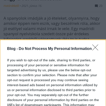
Határátkelő
•
2021. június 16.
23
A spanyolok imádják a jó ételeket, olyannyira, hogy
amikor éppen nem eszik, vagy beszélnek róla, akkor
jó eséllyel valami mást írnak le vele. Egy madridi
spanyol nyelviskola szedett össze pár érdekes
kifejezést, ezekből válogattunk. (Ha te is tudsz
valamelyik nyelvből hasonló érdekes, furcsa…
Blog -
Do Not Process My Personal Information
If you wish to opt-out of the sale, sharing to third parties, or
processing of your personal or sensitive information for
targeted advertising by us, please use the below opt-out
section to confirm your selection. Please note that after your
opt-out request is processed you may continue seeing
interest-based ads based on personal information utilized by
us or personal information disclosed to third parties prior to
your opt-out. You may separately opt-out of the further
disclosure of your personal information by third parties on the
IAB’s list of downstream participants. This information may