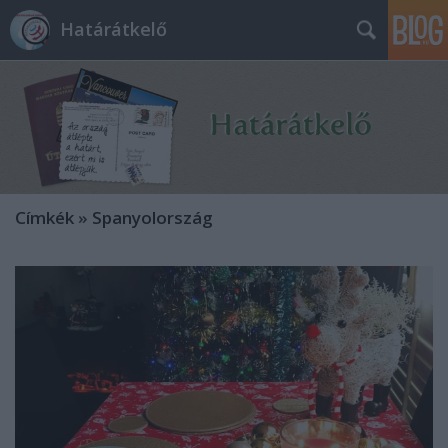
Határátkelő
Címkék
»
Spanyolország