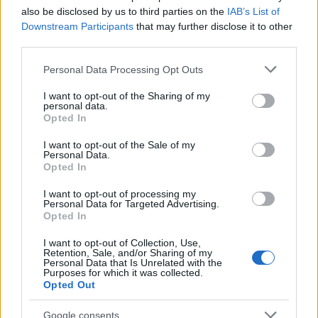
also be disclosed by us to third parties on the
IAB’s List of
Downstream Participants
that may further disclose it to other
third parties.
Spanyol sztereotípiák: igaz vagy
Please note that this website/app uses one or more Google
Personal Data Processing Opt Outs
services and may gather and store information including but
hamis?
not limited to your visit or usage behaviour. You may click to
I want to opt-out of the Sharing of my
personal data.
Határátkelő
•
2021. április 10.
14
grant or deny consent to Google and its third-party tags to
Opted In
use your data for below specified purposes in below Google
consent section.
I want to opt-out of the Sale of my
A spanyolok hangosak, lusták, előszeretettel késnek,
Personal Data.
és jó hosszan sziesztáznak. Hosszan sorolhatnánk az
Opted In
előítéleteket, amelyekkel persze általában véve is sok
probléma van, kezdve azzal, hogy nem is nagyon
I want to opt-out of processing my
Personal Data for Targeted Advertising.
lehet definiálni, ki is a spanyol. Szóval az alábbi
Opted In
posztot inkább egyfajta játéknak…
I want to opt-out of Collection, Use,
Retention, Sale, and/or Sharing of my
Personal Data that Is Unrelated with the
Purposes for which it was collected.
Opted Out
Google consents