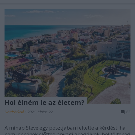
Hol élném le az életem?
Határátkelő
•
2021. június 22.
83
A minap Steve egy posztjában feltette a kérdést: ha
nem lennének előtted anyagi akadályok, hol töltenéd