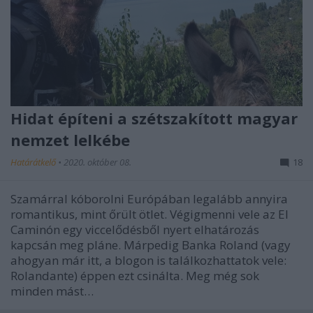
Hidat építeni a szétszakított magyar
nemzet lelkébe
Határátkelő
•
2020. október 08.
18
Szamárral kóborolni Európában legalább annyira
romantikus, mint őrült ötlet. Végigmenni vele az El
Caminón egy viccelődésből nyert elhatározás
kapcsán meg pláne. Márpedig Banka Roland (vagy
ahogyan már itt, a blogon is találkozhattatok vele:
Rolandante) éppen ezt csinálta. Meg még sok
minden mást…