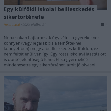
Egy külföldi iskolai beilleszkedés
sikertörténete
Határátkelő
•
2020. október 21.
4
Noha sokan hajlamosak úgy vélni, a gyerekeknek
könnyen (vagy legalábbis a felnőtteknél
könnyebben) megy a beilleszkedés külföldön, ez
nem feltétlenül van így. Egy rossz iskolaválasztás ott
is döntő jelentőségű lehet. Elisa gyermekéé
mindenesetre egy sikertörténet, amit jó olvasni.