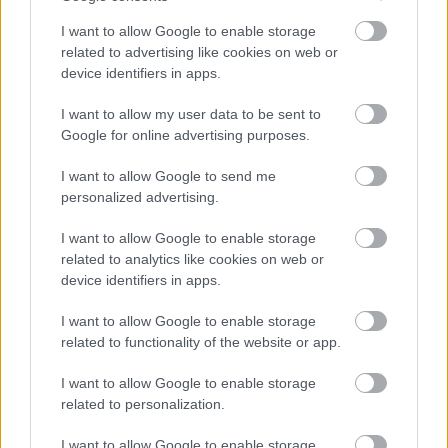
I want to allow Google to enable storage
related to advertising like cookies on web or
device identifiers in apps.
I want to allow my user data to be sent to
Google for online advertising purposes.
I want to allow Google to send me
personalized advertising.
Egzotikus magyar karácsonyok a
I want to allow Google to enable storage
világ körül
related to analytics like cookies on web or
device identifiers in apps.
Határátkelő
•
2020. december 26.
28
I want to allow Google to enable storage
Annyi karácsonyi fotó érkezett a világ minden
related to functionality of the website or app.
tájáról, hogy következzen a második rész, annál is
inkább, mert Thaiföldtől Szingapúrig egészen
I want to allow Google to enable storage
related to personalization.
érdekes helyekről is kaptunk képeket. Lássuk!
I want to allow Google to enable storage