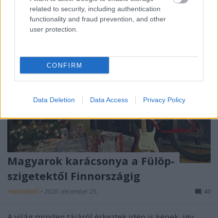
related to security, including authentication
functionality and fraud prevention, and other
user protection.
CONFIRM
Data Deletion
Data Access
Privacy Policy
Magyarok karácsonya a Fülöp-
szigetektől Finnországig
Határátkelő
•
2020. december 25.
40
A világ minden tájáról érkeztek idén is képek, így