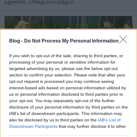
egyelőre…) Magyarországon…
Blog -
Do Not Process My Personal Information
If you wish to opt-out of the sale, sharing to third parties, or
processing of your personal or sensitive information for
targeted advertising by us, please use the below opt-out
section to confirm your selection. Please note that after your
opt-out request is processed you may continue seeing
interest-based ads based on personal information utilized by
us or personal information disclosed to third parties prior to
your opt-out. You may separately opt-out of the further
disclosure of your personal information by third parties on the
Valami mindig véget ér
IAB’s list of downstream participants. This information may
Határátkelő
•
2015. július 12.
145
also be disclosed by us to third parties on the
IAB’s List of
Downstream Participants
that may further disclose it to other
third parties.
Érdekes blogajánló lesz az eheti, hiszen a