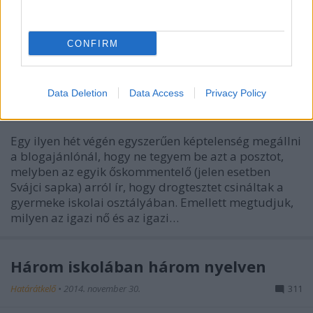
bejegyzés erejéig visszatérünk még a
Menjek/Maradjak londoni epizódjához. Először
Indonéziába…
CONFIRM
Drogteszt a svájci suliban
Data Deletion
Data Access
Privacy Policy
Határátkelő
•
2014. december 14.
294
Egy ilyen hét végén egyszerűen képtelenség megállni
a blogajánlónál, hogy ne tegyem be azt a posztot,
melyben az egyik őskommentelő (jelen esetben
Svájci sapka) arról ír, hogy drogtesztet csináltak a
gyermeke iskolai osztályában. Emellett megtudjuk,
milyen az igazi nő és az igazi…
Három iskolában három nyelven
Határátkelő
•
2014. november 30.
311