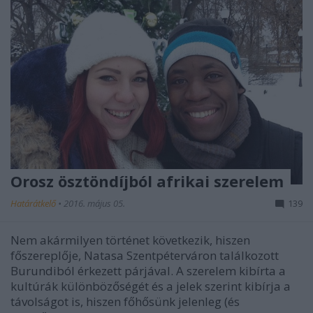
Orosz ösztöndíjból afrikai szerelem
Határátkelő
•
2016. május 05.
139
Nem akármilyen történet következik, hiszen
főszereplője, Natasa Szentpéterváron találkozott
Burundiból érkezett párjával. A szerelem kibírta a
kultúrák különbözőségét és a jelek szerint kibírja a
távolságot is, hiszen főhősünk jelenleg (és