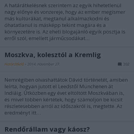
A határátkelésnek szerintem az egyik hihetetlenül
nagy előnye és vonzereje, hogy az ember megismer
más kultúrákat, megtanul alkalmazkodni és
óhatatlanul is másképp tekint magára és a
környezetére is. Az eheti blogajánló egyik posztja is
erről szól, emellett járműcsodákat…
Moszkva, kolesztól a Kremlig
Határátkelő
•
2014. november 27.
202
Nemrégiben olvashattátok Dávid történetét, amiben
leírta, hogyan jutott el Leedstől Münchenen át
Indiáig. Útközben egy évet eltöltött Moszkvában is,
és mivel többen kértétek, hogy számoljon be kicsit
részletesebben arról az időszakról is, megtette. Az
eredményt itt…
Rendőrállam vagy káosz?