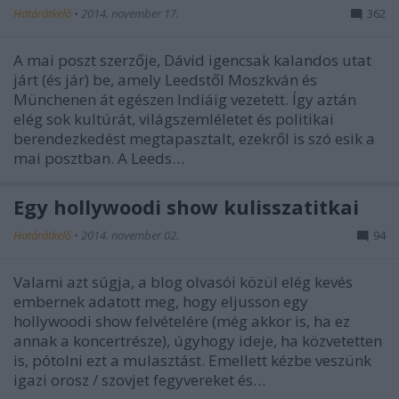
Határátkelő
•
2014. november 17.
362
A mai poszt szerzője, Dávid igencsak kalandos utat
járt (és jár) be, amely Leedstől Moszkván és
Münchenen át egészen Indiáig vezetett. Így aztán
elég sok kultúrát, világszemléletet és politikai
berendezkedést megtapasztalt, ezekről is szó esik a
mai posztban. A Leeds…
Egy hollywoodi show kulisszatitkai
Határátkelő
•
2014. november 02.
94
Valami azt súgja, a blog olvasói közül elég kevés
embernek adatott meg, hogy eljusson egy
hollywoodi show felvételére (még akkor is, ha ez
annak a koncertrésze), úgyhogy ideje, ha közvetetten
is, pótolni ezt a mulasztást. Emellett kézbe veszünk
igazi orosz / szovjet fegyvereket és…