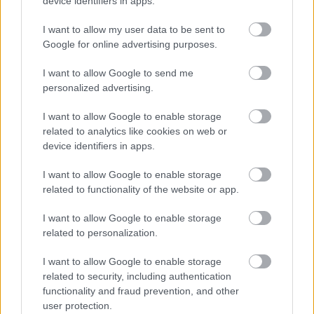
device identifiers in apps.
Ahol jobb a politikai kabaré, mint
Magyarországon
I want to allow my user data to be sent to
Google for online advertising purposes.
Határátkelő
•
2015. június 07.
57
I want to allow Google to send me
personalized advertising.
Ki gondolná, hogy a magyar politikánál is van
lejjebb, ráadásul mindezt egy madárvadászati
I want to allow Google to enable storage
törvény kapcsán sikerült előadni. Hogy hol, az
related to analytics like cookies on web or
pillanatokon belül kiderül, miként az is, milyen
device identifiers in apps.
anyának lenni Cipruson. Végül ismét egy egzotikus
utazásra megyünk, méghozzá Oroszország…
I want to allow Google to enable storage
related to functionality of the website or app.
A cár, a malac és a busz
I want to allow Google to enable storage
Határátkelő
•
2015. március 08.
153
related to personalization.
I want to allow Google to enable storage
Az eheti blogajánlóban lesz minden, mint a
related to security, including authentication
moziban, utazunk buszon Indonéziában,
functionality and fraud prevention, and other
ellátogatunk egy kis orosz faluba, amely zseniális
user protection.
ötlettel tette magát híressé, végül egy rövid