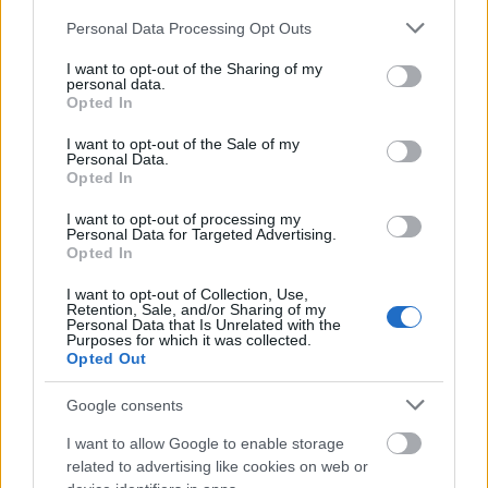
válogatásban két olyan poszt is akad, ami valaminek
Please note that this website/app uses one or more Google
Personal Data Processing Opt Outs
a végét (ami persze egyben valami másnak az eleje)
services and may gather and store information including but
is jelenti, és akkor ennyit a filozófiáról. Szóval
not limited to your visit or usage behaviour. You may click to
I want to opt-out of the Sharing of my
personal data.
egyfelől lezárult egyik kedvenc blogom, a Káma-túra
grant or deny consent to Google and its third-party tags to
Opted In
szerzőinek életében egy…
use your data for below specified purposes in below Google
consent section.
I want to opt-out of the Sale of my
Personal Data.
Opted In
I want to opt-out of processing my
Personal Data for Targeted Advertising.
Opted In
I want to opt-out of Collection, Use,
Retention, Sale, and/or Sharing of my
Personal Data that Is Unrelated with the
Purposes for which it was collected.
Opted Out
Google consents
I want to allow Google to enable storage
related to advertising like cookies on web or