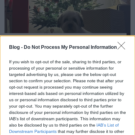
Magyarok karácsonya a világ körül
Blog -
Do Not Process My Personal Information
Határátkelő
•
2022. december 26.
296
If you wish to opt-out of the sale, sharing to third parties, or
Idén sem szakadt meg az immár lassan évtizedes
processing of your personal or sensitive information for
hagyomány, azaz idén is megmutattátok, hogyan
targeted advertising by us, please use the below opt-out
karácsonyoztok szerte a nagyvilágban. Ez idén
section to confirm your selection. Please note that after your
olyannyira igaz, hogy egészen pontosan két tucat
opt-out request is processed you may continue seeing
országot járunk be, köztük olyan egészen egzotikus
interest-based ads based on personal information utilized by
helyekre is eljutunk veletek, mint Panama, Chile,
us or personal information disclosed to third parties prior to
Japán vagy…
your opt-out. You may separately opt-out of the further
disclosure of your personal information by third parties on the
IAB’s list of downstream participants. This information may
also be disclosed by us to third parties on the
IAB’s List of
Downstream Participants
that may further disclose it to other