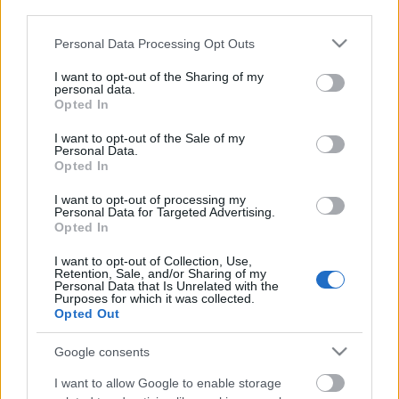
third parties.
Please note that this website/app uses one or more Google
Personal Data Processing Opt Outs
services and may gather and store information including but
not limited to your visit or usage behaviour. You may click to
I want to opt-out of the Sharing of my
personal data.
grant or deny consent to Google and its third-party tags to
Opted In
use your data for below specified purposes in below Google
consent section.
I want to opt-out of the Sale of my
Personal Data.
Opted In
I want to opt-out of processing my
Personal Data for Targeted Advertising.
Kürtőskalács Tajvanon
Opted In
Határátkelő
•
2019. május 11.
37
I want to opt-out of Collection, Use,
Retention, Sale, and/or Sharing of my
Personal Data that Is Unrelated with the
Igazán egzotikus a mai kínálat, hiszen járunk majd
Purposes for which it was collected.
Opted Out
Tajvanon, aztán (újra) vezetni tanulunk Ománban,
végül megnézzük, milyen az élet az arab sivatagban.
Google consents
Március idusa Ausztráliától Ománig
I want to allow Google to enable storage