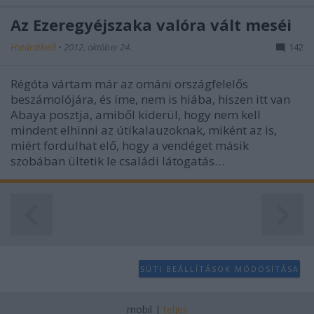
user protection.
Az Ezeregyéjszaka valóra vált meséi
Határátkelő
•
2012. október 24.
142
Régóta vártam már az ománi országfelelős
beszámolójára, és íme, nem is hiába, hiszen itt van
Abaya posztja, amiből kiderül, hogy nem kell
mindent elhinni az útikalauzoknak, miként az is,
miért fordulhat elő, hogy a vendéget másik
szobában ültetik le családi látogatás…
SÜTI BEÁLLÍTÁSOK MÓDOSÍTÁSA
mobil
|
teljes