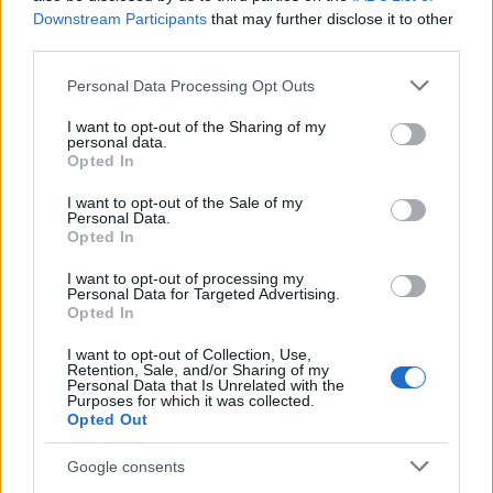
Downstream Participants
that may further disclose it to other
third parties.
Please note that this website/app uses one or more Google
Personal Data Processing Opt Outs
services and may gather and store information including but
Hát ezek hülyék!
not limited to your visit or usage behaviour. You may click to
I want to opt-out of the Sharing of my
personal data.
Határátkelő
•
2019. április 19.
15
grant or deny consent to Google and its third-party tags to
Opted In
use your data for below specified purposes in below Google
consent section.
A címben idézett kifakadás egy Angliába frissen
I want to opt-out of the Sale of my
Personal Data.
érkező magyar ezermester szájából hangzott el,
Opted In
amikor meglátta, hogy a falon kívül fut egy
műanyagcsatornában a vezeték. Nos, érik ilyesmi
I want to opt-out of processing my
Personal Data for Targeted Advertising.
kultúrsokkok az embert, amikor külföldre költözve
Opted In
beköltözik az első lakásába. A kérdés persze az, hogy
tényleg…
I want to opt-out of Collection, Use,
Retention, Sale, and/or Sharing of my
Personal Data that Is Unrelated with the
Purposes for which it was collected.
Opted Out
Google consents