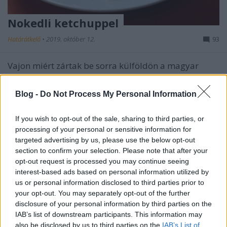
Nokedli ketchuppel
Határátkelő
•
2019. október 12.
93
Vajon miért zártak be sorra külföldön a magyar
éttermek, melyek között akadt kifejezetten híres és
sikeres is? Az a baj, amikor identitását veszíti egy
Blog -
Do Not Process My Personal Information
hely vagy valami más lehet mögötte?
If you wish to opt-out of the sale, sharing to third parties, or
processing of your personal or sensitive information for
targeted advertising by us, please use the below opt-out
section to confirm your selection. Please note that after your
opt-out request is processed you may continue seeing
interest-based ads based on personal information utilized by
us or personal information disclosed to third parties prior to
your opt-out. You may separately opt-out of the further
disclosure of your personal information by third parties on the
IAB’s list of downstream participants. This information may
also be disclosed by us to third parties on the
IAB’s List of