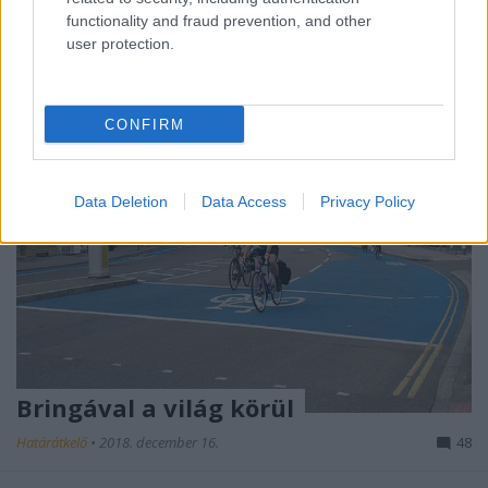
kedvetek, írjátok meg ti is a…
functionality and fraud prevention, and other
user protection.
CONFIRM
Data Deletion
Data Access
Privacy Policy
Bringával a világ körül
Határátkelő
•
2018. december 16.
48