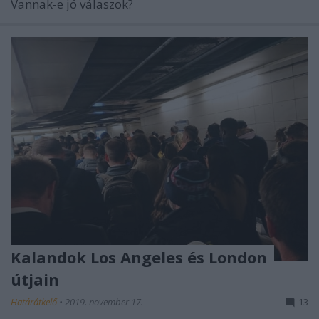
Vannak-e jó válaszok?
Kalandok Los Angeles és London
útjain
Határátkelő
•
2019. november 17.
13