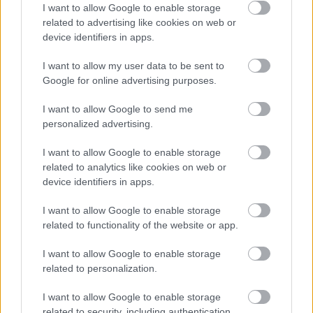
I want to allow Google to enable storage
related to advertising like cookies on web or
device identifiers in apps.
I want to allow my user data to be sent to
Google for online advertising purposes.
I want to allow Google to send me
personalized advertising.
I want to allow Google to enable storage
Három dolog, amit hazavinnék
related to analytics like cookies on web or
Magyarországra
device identifiers in apps.
Határátkelő
•
2019. február 17.
40
I want to allow Google to enable storage
related to functionality of the website or app.
Egészen pontosan kétszer három dolog, hiszen a mai
posztnak két szereplője is akad. Vajon a zene
I want to allow Google to enable storage
szeretetétől a jótékonykodáson és a mosolyon túl
related to personalization.
melyek még azok a dolgok, amiket érdemes lenne
I want to allow Google to enable storage
Magyarországra hazavinni külföldről? Ha van
related to security, including authentication