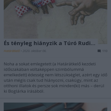
És tényleg hiányzik a Túró Rudi…
Határátkelő
•
2020. október 06.
110
Noha a sokat emlegetett (a Határátkelő kezdeti
időszakában voltaképpen szimbólummá
emelkedett) édesség nem létszükséglet, azért egy idő
után mégis csak tud hiányozni, csakúgy, mint az
otthoni illatok és persze sok minden(ki) más – derül
ki Boglárka írásából.