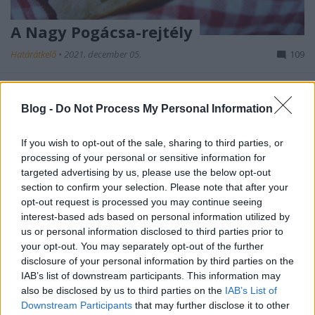
A Nagy Pogácsa-rejtély
Határátkelő
•
2021. december 05.
109
A pogácsa egyike a nagy magyar kedvenceknek (én
legalábbis nagyon szeretem), és őszintén szólva fel
Blog -
Do Not Process My Personal Information
nem merült volna bennem, hogy egy régiós
országban nem ismerjék. A helyzet ráadásul (mint
If you wish to opt-out of the sale, sharing to third parties, or
Karel posztjából kiderül) még ennél is furcsább.
processing of your personal or sensitive information for
targeted advertising by us, please use the below opt-out
section to confirm your selection. Please note that after your
opt-out request is processed you may continue seeing
interest-based ads based on personal information utilized by
us or personal information disclosed to third parties prior to
your opt-out. You may separately opt-out of the further
disclosure of your personal information by third parties on the
IAB’s list of downstream participants. This information may
also be disclosed by us to third parties on the
IAB’s List of
Downstream Participants
that may further disclose it to other