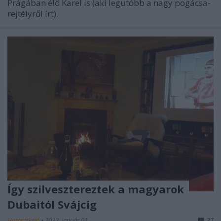
Prágában élő Karel is (aki legutóbb a nagy pogácsa-
rejtélyről írt).
Így szilvesztereztek a magyarok
Dubaitól Svájcig
Határátkelő
•
2022. január 01.
37