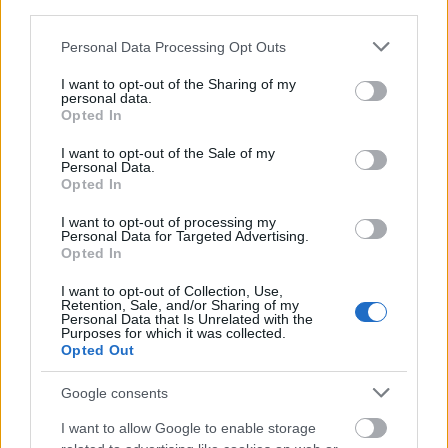
third parties.
Please note that this website/app uses one or more Google
Personal Data Processing Opt Outs
services and may gather and store information including but
not limited to your visit or usage behaviour. You may click to
I want to opt-out of the Sharing of my
personal data.
grant or deny consent to Google and its third-party tags to
Opted In
Közel és mégis távol
use your data for below specified purposes in below Google
consent section.
I want to opt-out of the Sale of my
Határátkelő
•
2021. március 17.
11
Personal Data.
Opted In
A környező országok valamelyikébe költözni
I want to opt-out of processing my
számtalan előnnyel jár, az egyik legnagyobb a
Personal Data for Targeted Advertising.
könnyű megközelíthetőség. Az ember csak bepattan
Opted In
az autóba és pár órával később már
I want to opt-out of Collection, Use,
Magyarországon is van és persze ugyanez igaz
Retention, Sale, and/or Sharing of my
fordítva is: a családtagok és a barátok is bármikor ki
Personal Data that Is Unrelated with the
Purposes for which it was collected.
tudnak szaladni akár egy…
Opted Out
Google consents
I want to allow Google to enable storage