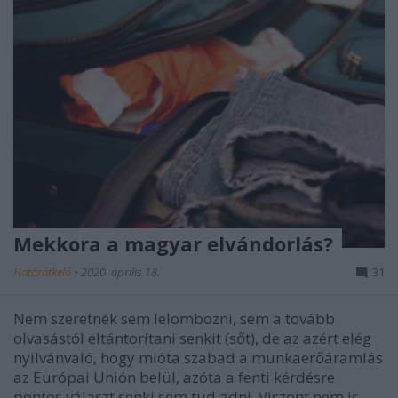
Mekkora a magyar elvándorlás?
Határátkelő
•
2020. április 18.
31
Nem szeretnék sem lelombozni, sem a tovább
olvasástól eltántorítani senkit (sőt), de az azért elég
nyilvánvaló, hogy mióta szabad a munkaerőáramlás
az Európai Unión belül, azóta a fenti kérdésre
pontos választ senki sem tud adni. Viszont nem is