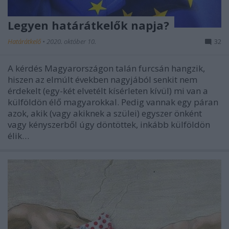
Legyen határátkelők napja?
Határátkelő
•
2020. október 10.
32
A kérdés Magyarországon talán furcsán hangzik,
hiszen az elmúlt években nagyjából senkit nem
érdekelt (egy-két elvetélt kísérleten kívül) mi van a
külföldön élő magyarokkal. Pedig vannak egy páran
azok, akik (vagy akiknek a szülei) egyszer önként
vagy kényszerből úgy döntöttek, inkább külföldön
élik…