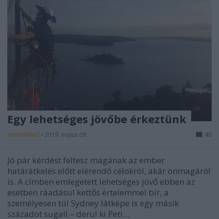
Egy lehetséges jövőbe érkeztünk
Határátkelő
•
2019. május 09.
40
Jó pár kérdést feltesz magának az ember
határátkelés előtt elérendő célokról, akár önmagáról
is. A címben emlegetett lehetséges jövő ebben az
esetben ráadásul kettős értelemmel bír, a
személyesen túl Sydney látképe is egy másik
századot sugall – derül ki Peti…