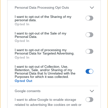
Please note that this website/app uses one or more Google
Personal Data Processing Opt Outs
services and may gather and store information including but
not limited to your visit or usage behaviour. You may click to
I want to opt-out of the Sharing of my
personal data.
grant or deny consent to Google and its third-party tags to
Opted In
use your data for below specified purposes in below Google
A határátkelők karácsonyi honvágya
consent section.
I want to opt-out of the Sale of my
Personal Data.
Határátkelő
•
2019. december 18.
44
Opted In
Van egy olyasfajta honvágy, amit csak a
I want to opt-out of processing my
Personal Data for Targeted Advertising.
határátkelők érthetnek meg így, karácsony
Opted In
környékén. Mert mondogathatjuk magunknak, hogy
„ez is csak egy olyan nap, mint a többi”, azért ez nem
I want to opt-out of Collection, Use,
Retention, Sale, and/or Sharing of my
teljesen igaz. "Legemlékezetesebb karácsonyom
Personal Data that Is Unrelated with the
határátkelőként" - írd meg a történeted a
Purposes for which it was collected.
Opted Out
Határátkelő karácsonyi…
Google consents
I want to allow Google to enable storage
related to advertising like cookies on web or