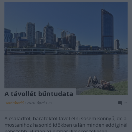
A távollét bűntudata
Határátkelő
•
2020. április 25.
35
A családtól, barátoktól távol élni sosem könnyű, de a
mostanihoz hasonló időkben talán minden eddiginél
nehezebb. Hiszen az ember ilyenkor teljesen