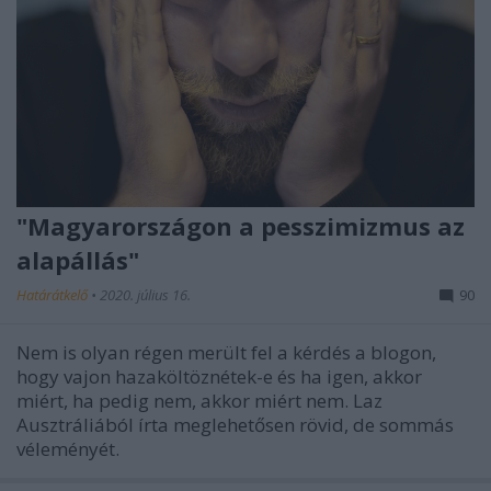
"Magyarországon a pesszimizmus az
alapállás"
Határátkelő
•
2020. július 16.
90
Nem is olyan régen merült fel a kérdés a blogon,
hogy vajon hazaköltöznétek-e és ha igen, akkor
miért, ha pedig nem, akkor miért nem. Laz
Ausztráliából írta meglehetősen rövid, de sommás
véleményét.