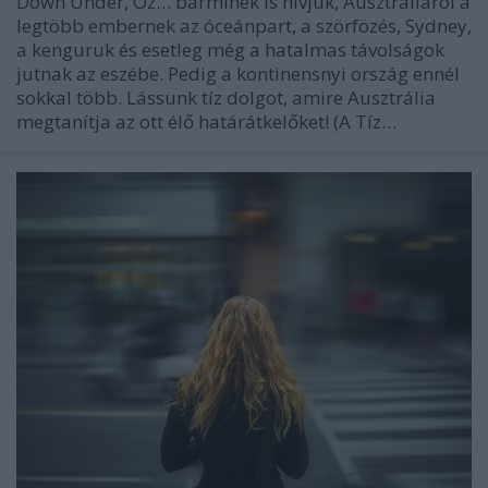
Down Under, Oz… bárminek is hívjuk, Ausztráliáról a
legtöbb embernek az óceánpart, a szörfözés, Sydney,
a kenguruk és esetleg még a hatalmas távolságok
jutnak az eszébe. Pedig a kontinensnyi ország ennél
sokkal több. Lássunk tíz dolgot, amire Ausztrália
megtanítja az ott élő határátkelőket! (A Tíz…