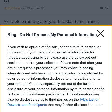
ra
Határátkelő
•
2020. január 04.
17
Az év eleje mindig a fogadalmakkal telik, amiket
aztán persze az ember viszonylag gyorsan fel is ad
(kalaplengetős tisztelet a kivételeknek). Így van ez
Blog -
Do Not Process My Personal Information
természetesen a határátkelők esetében is.
Magyarországon töltötted az ünnepeket? Mit
If you wish to opt-out of the sale, sharing to third parties, or
tapasztaltál? Írd meg a hataratkelo@hotmail.com
processing of your personal or sensitive information for
címre!
targeted advertising by us, please use the below opt-out
section to confirm your selection. Please note that after your
opt-out request is processed you may continue seeing
interest-based ads based on personal information utilized by
us or personal information disclosed to third parties prior to
your opt-out. You may separately opt-out of the further
disclosure of your personal information by third parties on the
IAB’s list of downstream participants. This information may
also be disclosed by us to third parties on the
IAB’s List of
Downstream Participants
that may further disclose it to other
third parties.