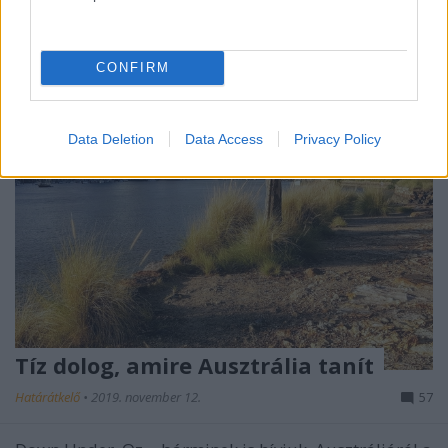
CONFIRM
Data Deletion
Data Access
Privacy Policy
Tíz dolog, amire Ausztrália tanít
Határátkelő
•
2019. november 12.
57