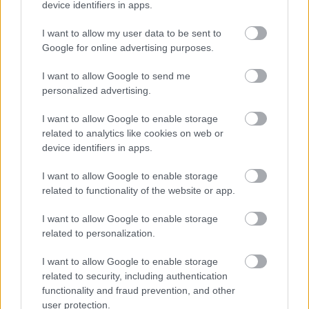
device identifiers in apps.
I want to allow my user data to be sent to
Google for online advertising purposes.
I want to allow Google to send me
personalized advertising.
I want to allow Google to enable storage
related to analytics like cookies on web or
device identifiers in apps.
Ha máshol élnél
I want to allow Google to enable storage
related to functionality of the website or app.
Határátkelő
•
2019. november 26.
44
I want to allow Google to enable storage
A külföldi élettel kapcsolatban az egyik állandó
related to personalization.
téma a hasonlítgatás: mi hol mennyibe kerül, milyen
az élet, mennyivel drágább vagy olcsóbb ez vagy az
I want to allow Google to enable storage
és még sorolhatnám. A minap belefutottam egy régi,
related to security, including authentication
hat évvel ezelőtti posztba, amiben az If it were my
functionality and fraud prevention, and other
home (egyébként egészen érdekes) oldal…
user protection.