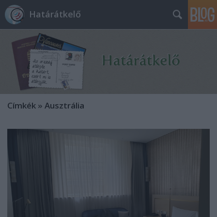
Határátkelő
Címkék
»
Ausztrália