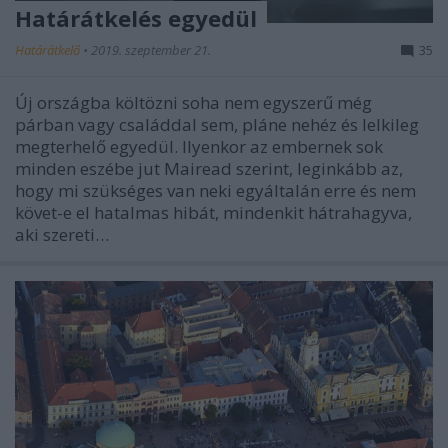
Határátkelés egyedül
Határátkelő
•
2019. szeptember 21.
35
Új országba költözni soha nem egyszerű még
párban vagy családdal sem, pláne nehéz és lelkileg
megterhelő egyedül. Ilyenkor az embernek sok
minden eszébe jut Mairead szerint, leginkább az,
hogy mi szükséges van neki egyáltalán erre és nem
követ-e el hatalmas hibát, mindenkit hátrahagyva,
aki szereti…