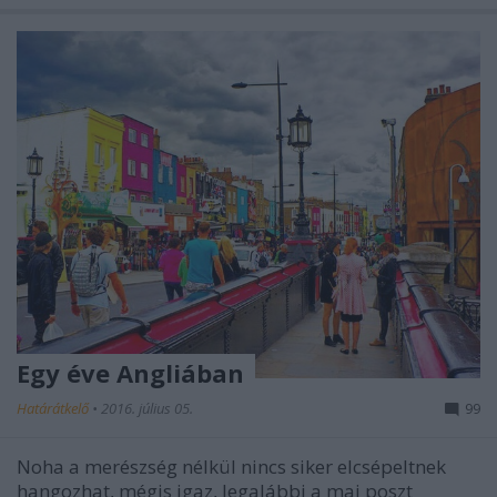
Egy éve Angliában
Határátkelő
•
2016. július 05.
99
Noha a merészség nélkül nincs siker elcsépeltnek
hangozhat, mégis igaz, legalábbi a mai poszt