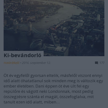
Ki-bevándorló
Határátkelő
•
2016. szeptember 12.
177
Öt év egyfelől gyorsan eltelik, másfelől viszont ennyi
idő alatt óhatatlanul sok minden meg is változik egy
ember életében. Dani éppen öt éve ült fel egy
repülőre és vágott neki Londonnak, most pedig
összegzésre szánta el magát, összefoglalva, mit
tanult ezen idő alatt, miben…