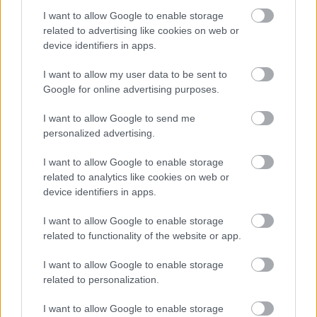
I want to allow Google to enable storage
related to advertising like cookies on web or
device identifiers in apps.
I want to allow my user data to be sent to
Google for online advertising purposes.
I want to allow Google to send me
personalized advertising.
I want to allow Google to enable storage
Barátok közt
related to analytics like cookies on web or
device identifiers in apps.
Határátkelő
•
2016. augusztus 11.
107
I want to allow Google to enable storage
Nem, nem a tévésorozatról lesz ma szó, hanem egy
related to functionality of the website or app.
érdekes kiruccanás még érdekesebb
feldolgozásáról. Történt ugyanis, hogy két
I want to allow Google to enable storage
related to personalization.
törzsszerző / törzskommentelő, Digger és Puhacica
családostól közösen ejtettek meg egy kirándulást, és
I want to allow Google to enable storage
arra gondoltak, hogy egy párhuzamos posztban…