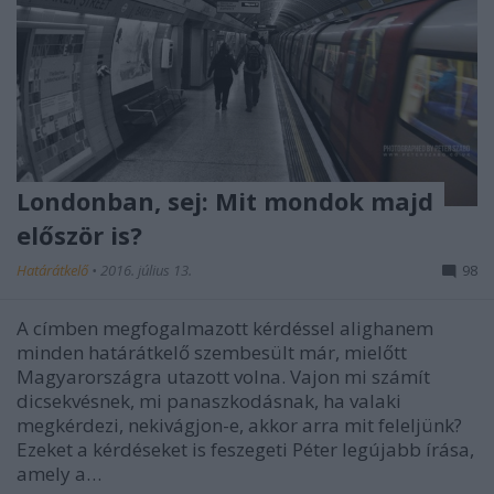
Londonban, sej: Mit mondok majd
először is?
Határátkelő
•
2016. július 13.
98
A címben megfogalmazott kérdéssel alighanem
minden határátkelő szembesült már, mielőtt
Magyarországra utazott volna. Vajon mi számít
dicsekvésnek, mi panaszkodásnak, ha valaki
megkérdezi, nekivágjon-e, akkor arra mit feleljünk?
Ezeket a kérdéseket is feszegeti Péter legújabb írása,
amely a…