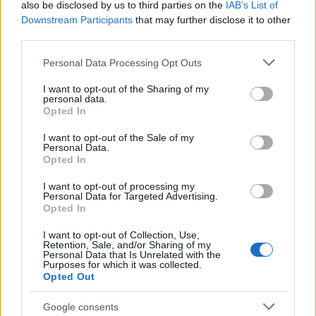
also be disclosed by us to third parties on the
IAB’s List of
Downstream Participants
that may further disclose it to other
third parties.
Please note that this website/app uses one or more Google
Personal Data Processing Opt Outs
services and may gather and store information including but
not limited to your visit or usage behaviour. You may click to
I want to opt-out of the Sharing of my
Három magyar, aki Londonba megy
personal data.
grant or deny consent to Google and its third-party tags to
Opted In
use your data for below specified purposes in below Google
Határátkelő
•
2016. augusztus 25.
51
consent section.
I want to opt-out of the Sale of my
Personal Data.
Opted In
Noha a nyár eleji népszavazás után volt némi
bizonytalanság, a jelek szerint mára ismét egyre
I want to opt-out of processing my
többen döntenek úgy, hogy lesz, ami lesz alapon (és
Personal Data for Targeted Advertising.
amíg lehet) nekivágnak Nagy-Britanniának. A
Opted In
történet persze élénken foglalkoztatja a brit sajtót is,
I want to opt-out of Collection, Use,
a BBC nemrégiben Magyarországon…
Retention, Sale, and/or Sharing of my
Personal Data that Is Unrelated with the
Purposes for which it was collected.
Opted Out
Google consents