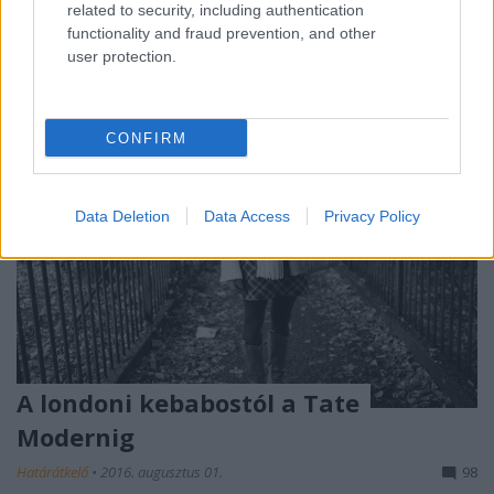
related to security, including authentication
functionality and fraud prevention, and other
user protection.
CONFIRM
Data Deletion
Data Access
Privacy Policy
A londoni kebabostól a Tate
Modernig
Határátkelő
•
2016. augusztus 01.
98