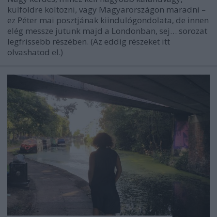
külföldre költözni, vagy Magyarországon maradni –
ez Péter mai posztjának kiindulógondolata, de innen
elég messze jutunk majd a Londonban, sej… sorozat
legfrissebb részében. (Az eddig részeket itt
olvashatod el.)