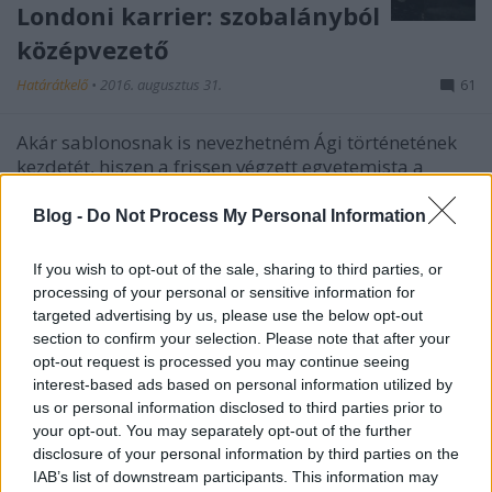
Londoni karrier: szobalányból
középvezető
Határátkelő
•
2016. augusztus 31.
61
Akár sablonosnak is nevezhetném Ági történetének
kezdetét, hiszen a frissen végzett egyetemista a
diploma után három társával úgy dönt, hogy
nekivág Angliának. Aztán a történet ott válik
Blog -
Do Not Process My Personal Information
érdekessé, hogy gyorsan egyedül marad, majd évek
során bebizonyítja, hogy ki lehet…
If you wish to opt-out of the sale, sharing to third parties, or
processing of your personal or sensitive information for
targeted advertising by us, please use the below opt-out
section to confirm your selection. Please note that after your
opt-out request is processed you may continue seeing
interest-based ads based on personal information utilized by
us or personal information disclosed to third parties prior to
your opt-out. You may separately opt-out of the further
disclosure of your personal information by third parties on the
IAB’s list of downstream participants. This information may