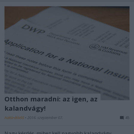
Otthon maradni: az igen, az
kalandvágy!
Határátkelő
•
2016. szeptember 07.
45
Nagy kérdés, mihez kell nagyobb kalandvágy,