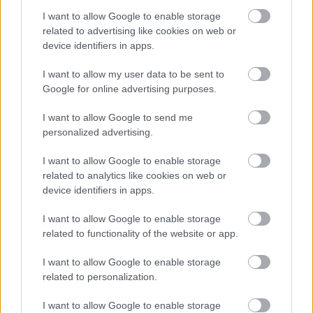
elintézendő ügyeinket vesszük sorra, azaz mi az,
I want to allow Google to enable storage
amire egy-egy ország esetében figyelnünk kell
related to advertising like cookies on web or
határátkeléskor. Németországot már kibeszéltük,
device identifiers in apps.
ma pedig az egyik legnépszerűbb cél, Nagy-
Britannia következik. Természetesen…
I want to allow my user data to be sent to
Google for online advertising purposes.
I want to allow Google to send me
Határátkelés Németországban –
personalized advertising.
elintézendő ügyeink
I want to allow Google to enable storage
Határátkelő
•
2014. szeptember 25.
336
related to analytics like cookies on web or
device identifiers in apps.
Mivel úgy látom, elég komoly igény van rá, úgy
gondoltam, indítok egy sorozatot arról, mit kell
I want to allow Google to enable storage
tennie annak, aki úgy dönt, külföldön keresi a
related to functionality of the website or app.
megélhetést és a határátkelésre szavaz.
I want to allow Google to enable storage
Megpróbáltam összeszedni a legfontosabb
related to personalization.
alapinformációkat, de természetesen számítok…
I want to allow Google to enable storage