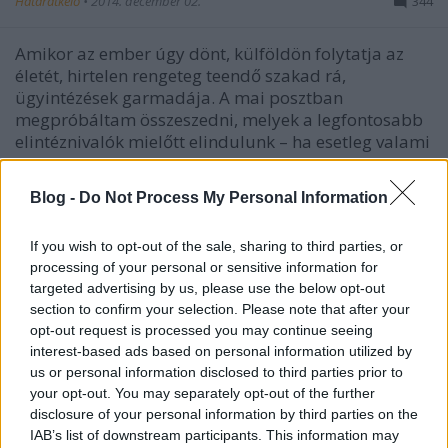
Határátkelő
•
2014. december 02.
344
Amikor az ember úgy dönt, külföldön folytatja az
életét, hirtelen rengeteg teendő szakad rá,
ügyintézések garmadája. A mai posztban
megpróbáltam összeszedni, melyek a legfontosabb
elintéznivalók mielőtt elindulunk – ha esetleg valami
kimaradt volna, nyugodtan egészítsétek ki.…
Blog -
Do Not Process My Personal Information
Határátkelés Ausztráliában –
elintézendő ügyeink
If you wish to opt-out of the sale, sharing to third parties, or
processing of your personal or sensitive information for
Határátkelő
•
2014. november 25.
421
targeted advertising by us, please use the below opt-out
section to confirm your selection. Please note that after your
opt-out request is processed you may continue seeing
Ma azoknak próbálunk a kedvébe járni, akik
interest-based ads based on personal information utilized by
Ausztráliát szemelték ki életük színterének, vagy
us or personal information disclosed to third parties prior to
legalább már egyszer eljátszottak a gondolattal (és
your opt-out. You may separately opt-out of the further
vagyunk így egy páran szerintem). Van, aki nem csak
disclosure of your personal information by third parties on the
eljátszott a gondolattal, hanem meg is lépte, ők az
IAB’s list of downstream participants. This information may
Ausztrália A-tól Z-ig blog…