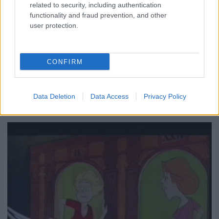
Ügyintézés külföldre költözéskor
related to security, including authentication
functionality and fraud prevention, and other
Határátkelő
•
2014. január 12.
262
user protection.
Korábban már itt, a blogon is akadt olyan poszt,
amely azzal foglalkozott, mi mindent kell intézni, ha
CONFIRM
külföldre költözünk, ám egyrészt az régen volt,
másrészt ismétlés a tudásnak az édesanyja, így
aztán a mai blogajánlóban szó lesz erről is. Ezt
Data Deletion
Data Access
Privacy Policy
követően megnézzük, mi a…