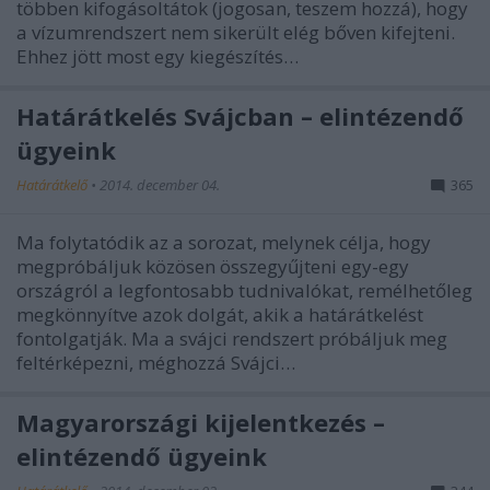
többen kifogásoltátok (jogosan, teszem hozzá), hogy
a vízumrendszert nem sikerült elég bőven kifejteni.
Ehhez jött most egy kiegészítés…
Határátkelés Svájcban – elintézendő
ügyeink
Határátkelő
•
2014. december 04.
365
Ma folytatódik az a sorozat, melynek célja, hogy
megpróbáljuk közösen összegyűjteni egy-egy
országról a legfontosabb tudnivalókat, remélhetőleg
megkönnyítve azok dolgát, akik a határátkelést
fontolgatják. Ma a svájci rendszert próbáljuk meg
feltérképezni, méghozzá Svájci…
Magyarországi kijelentkezés –
elintézendő ügyeink