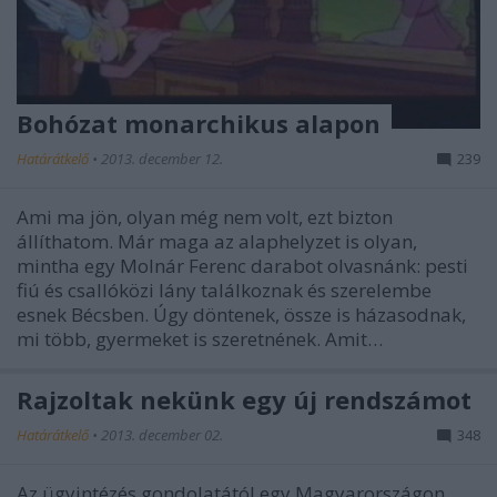
Bohózat monarchikus alapon
Határátkelő
•
2013. december 12.
239
Ami ma jön, olyan még nem volt, ezt bizton
állíthatom. Már maga az alaphelyzet is olyan,
mintha egy Molnár Ferenc darabot olvasnánk: pesti
fiú és csallóközi lány találkoznak és szerelembe
esnek Bécsben. Úgy döntenek, össze is házasodnak,
mi több, gyermeket is szeretnének. Amit…
Rajzoltak nekünk egy új rendszámot
Határátkelő
•
2013. december 02.
348
Az ügyintézés gondolatától egy Magyarországon