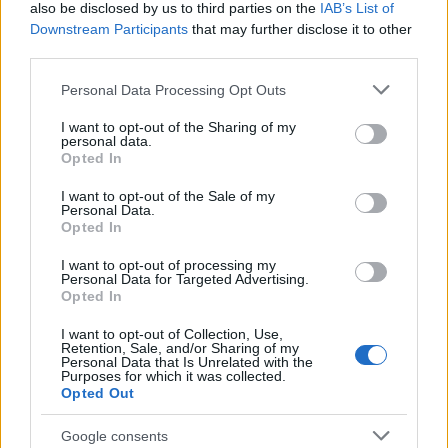
also be disclosed by us to third parties on the
IAB’s List of
Downstream Participants
that may further disclose it to other
Határátkelés Ausztriában –
third parties.
elintézendő ügyeink
Please note that this website/app uses one or more Google
Personal Data Processing Opt Outs
services and may gather and store information including but
Határátkelő
•
2014. november 20.
119
not limited to your visit or usage behaviour. You may click to
I want to opt-out of the Sharing of my
personal data.
grant or deny consent to Google and its third-party tags to
Opted In
Ma folytatódik az a sorozat, melyben praktikus
use your data for below specified purposes in below Google
információkkal próbálunk (a többes szám azért,
consent section.
I want to opt-out of the Sale of my
mert a mai poszt nagy része – konkrétan minden,
Personal Data.
Opted In
ami jó benne… :) – a nagyon hasznos Netherosztrák
blog szerzőjének köszönhető) segíteni azoknak, akik
I want to opt-out of processing my
Ausztriát választanák…
Personal Data for Targeted Advertising.
Opted In
Határátkelés Nagy-Britanniában –
I want to opt-out of Collection, Use,
Retention, Sale, and/or Sharing of my
elintézendő ügyeink
Personal Data that Is Unrelated with the
Purposes for which it was collected.
Határátkelő
•
2014. november 13.
605
Opted Out
Google consents
Ma némi szünet után folytatódik a sorozat, melyben