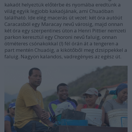
kakaót helyeztük előtérbe és nyomába eredtünk a
világ egyik legjobb kakaójának, ami Chuaóban
található. Ide elég macerás út vezet: két óra autóút
Caracasból egy Maracay nevű városig, majd onnan
két óra egy szerpentines úton a Henri Pittier nemzeti
parkon keresztül egy Choroni nevű faluig, onnan
ötméteres csónakokkal (!) fél órán át a tengeren a
part mentén Chuaóig, a kikötőből meg dzsippekkel a
faluig. Nagyon kalandos, vadregényes az egész út.