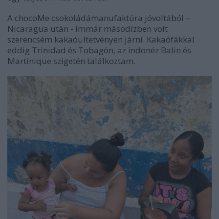
A chocoMe csokoládámanufaktúra jóvoltából –
Nicaragua után - immár másodízben volt
szerencsém kakaóültetvényen járni. Kakaófákkal
eddig Trinidad és Tobagón, az indonéz Balin és
Martinique szigetén találkoztam.