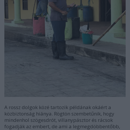
A rossz dolgok közé tartozik példának okáért a
közbiztonság hiánya. Rögtön szembetűnik, hogy
mindenhol szögesdrót, villanypásztor és rácsok
fogadják az embert, de ami a legmegdöbbentőbb,