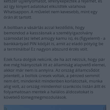
kétszer ujjlenyomatot, lefényképezték a fejemet, és
az így kinyert adatokat elküldték valahova
Whatsappon. A művelet nem kevesebb, mint egy
órán át tartott.
A boltban a vásárlás azzal kezdődik, hogy
bemondod a kasszásnak a személyigazolvány
számodat (ez lehet amúgy kamu is), és (figyelem!) - a
bankkártyád PIN kódját is, amit az eladó pötyög be
a terminálba! Ez nagyon abszurd érzés volt.
Ezek fura dolgok nekünk, de ha azt nézzük, hogy pár
éve még hiányoztak itt az államiság alapvető elemei,
akkor már nem is annyira. Az ország államcsődöt
jelentett, a boltok üresek voltak, a pénzed semmit
nem ért, mindenkit mindenben korlátoztak, munka
alig volt, az ország mindenhol szankciós listán állt és
folyamatosan mentek a halálos áldozatokat is
követelő tömegmegmozdulások.