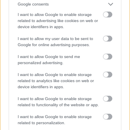
Google consents
I want to allow Google to enable storage
related to advertising like cookies on web or
device identifiers in apps.
I want to allow my user data to be sent to
Google for online advertising purposes.
I want to allow Google to send me
personalized advertising.
I want to allow Google to enable storage
related to analytics like cookies on web or
device identifiers in apps.
I want to allow Google to enable storage
related to functionality of the website or app.
Minden USD-ben megy, de visszaadni nem nagyon
tudnak, sokszor át is vernek, a helyi pénz, a bolivár
I want to allow Google to enable storage
meg, ha jól emlékszem, 750%-os inflációt tudhat
related to personalization.
magáénak. Mindent kiírnak egyébként kétfajta