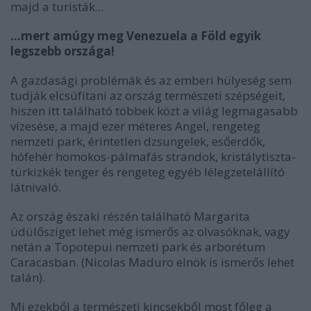
majd a turisták...
…mert amúgy meg Venezuela a Föld egyik
legszebb országa!
A gazdasági problémák és az emberi hülyeség sem
tudják elcsúfítani az ország természeti szépségeit,
hiszen itt található többek közt a világ legmagasabb
vízesése, a majd ezer méteres Angel, rengeteg
nemzeti park, érintetlen dzsungelek, esőerdők,
hófehér homokos-pálmafás strandok, kristálytiszta-
türkizkék tenger és rengeteg egyéb lélegzetelállító
látnivaló.
Az ország északi részén található Margarita
üdülősziget lehet még ismerős az olvasóknak, vagy
netán a Topotepui nemzeti park és arborétum
Caracasban. (Nicolas Maduro elnök is ismerős lehet
talán).
Mi ezekből a természeti kincsekből most főleg a