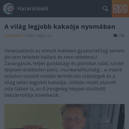
Határátkelő
A világ legjobb kakaója nyomában
Határátkelő
•
2023. május 14.
745
Venezueláról az elmúlt években gyakorlatilag semmi
jót sem lehetett hallani és nem véletlenül.
Zavargások, teljes gazdasági és politikai csőd, szinte
teljesen értéktelen pénz, munkanélküliség... a másik
oldalon viszont csodás természeti szépségek és a
világ talán legjobb kakaója. Utóbbi miatt utazott
oda Gábor is, az ő (rengeteg képpel dúsított)
beszámolója következik.