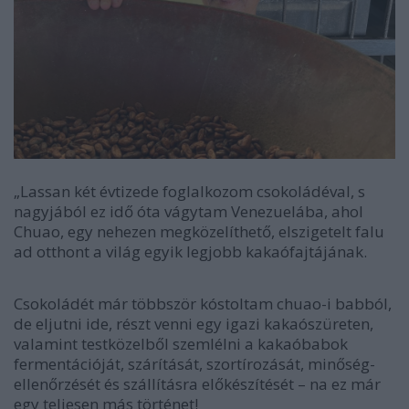
„Lassan két évtizede foglalkozom csokoládéval, s
nagyjából ez idő óta vágytam Venezuelába, ahol
Chuao, egy nehezen megközelíthető, elszigetelt falu
ad otthont a világ egyik legjobb kakaófajtájának.
Csokoládét már többször kóstoltam chuao-i babból,
de eljutni ide, részt venni egy igazi kakaószüreten,
valamint testközelből szemlélni a kakaóbabok
fermentációját, szárítását, szortírozását, minőség-
ellenőrzését és szállításra előkészítését – na ez már
egy teljesen más történet!