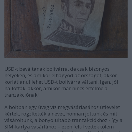
USD-t beváltanak bolivárra, de csak bizonyos
helyeken, és amikor elhagyod az országot, akkor
korlátlanul lehet USD-t bolivárra váltani. Igen, jól
hallották: akkor, amikor már nincs értelme a
tranzakciónak!
A boltban egy üveg víz megvásárlásához útlevelet
kértek, rögzítették a nevet, honnan jöttünk és mit
vásároltunk, a bonyolultabb tranzakciókhoz - így a
SIM-kártya vásárlához – ezen felül vettek tőlem