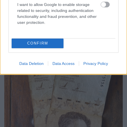
pénzben, naponta két alkalommal korrigálják az SD-
I want to allow Google to enable storage
Bolivár árfolyamot. Egy utcai fánk belekerül vagy
related to security, including authentication
tizenkétmillió bolivárba.
functionality and fraud prevention, and other
user protection.
CONFIRM
Data Deletion
Data Access
Privacy Policy