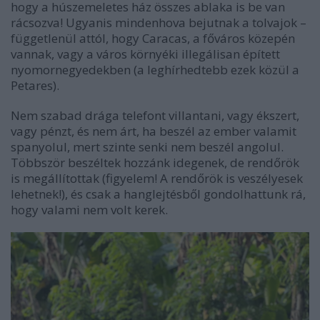
hogy a húszemeletes ház összes ablaka is be van
rácsozva! Ugyanis mindenhova bejutnak a tolvajok –
függetlenül attól, hogy Caracas, a főváros közepén
vannak, vagy a város környéki illegálisan épített
nyomornegyedekben (a leghírhedtebb ezek közül a
Petares).
Nem szabad drága telefont villantani, vagy ékszert,
vagy pénzt, és nem árt, ha beszél az ember valamit
spanyolul, mert szinte senki nem beszél angolul.
Többször beszéltek hozzánk idegenek, de rendőrök
is megállítottak (figyelem! A rendőrök is veszélyesek
lehetnek!), és csak a hanglejtésből gondolhattunk rá,
hogy valami nem volt kerek.