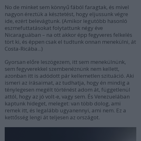
No de minket sem könnyű fából faragtak, és mivel
nagyon éreztük a késztetést, hogy eljussunk végre
ide, ezért belevágtunk. (Amikor legutóbb hasonló
eszmefuttatásokat folytattunk négy éve
Nicaraguában – na ott akkor épp fegyveres felkelés
tört ki, és éppen csak el tudtunk onnan menekülni, át
Costa-Ricába...)
Gyorsan előre leszögezem, itt sem menekülnünk,
sem fegyverekkel szembenéznünk nem kellett,
azonban itt is adódott pár kellemetlen szituáció. Aki
ismeri az írásaimat, az tudhatja, hogy én mindig a
ténylegesen megélt történést adom át, függetlenül
attól, hogy az jó volt-e, vagy sem. És Venezuelában
kaptunk hideget, meleget: van több dolog, ami
remek itt, és legalább ugyanennyi, ami nem. Ez a
kettősség lengi át teljesen az országot.