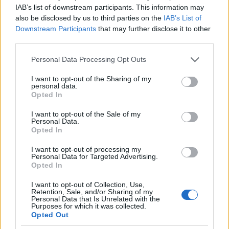
IAB’s list of downstream participants. This information may
Aztán jöttek a technikai komplikációk. Szinte
also be disclosed by us to third parties on the
IAB’s List of
semmilyen bankkártyánk nem akart működni, tán
Downstream Participants
that may further disclose it to other
kétszer-háromszor tudtunk kisebb összegeket
third parties.
fizetni, de az ötcsillagos szállodában például nem.
(Az idegenvezetőnk fizette ki a szállásunkat helyi
Please note that this website/app uses one or more Google
Personal Data Processing Opt Outs
kártyával, ráadásul hogy benne van-e a reggeli az
services and may gather and store information including but
árban, azt napi szinten kellett újratárgyalnunk, de a
not limited to your visit or usage behaviour. You may click to
I want to opt-out of the Sharing of my
personal data.
reggelizőasztalnál is körbeálltak minket, hogy „most
grant or deny consent to Google and its third-party tags to
Opted In
azonnal fizessünk”.)
use your data for below specified purposes in below Google
consent section.
I want to opt-out of the Sale of my
Personal Data.
Opted In
I want to opt-out of processing my
Personal Data for Targeted Advertising.
Opted In
I want to opt-out of Collection, Use,
Retention, Sale, and/or Sharing of my
Personal Data that Is Unrelated with the
Purposes for which it was collected.
Opted Out