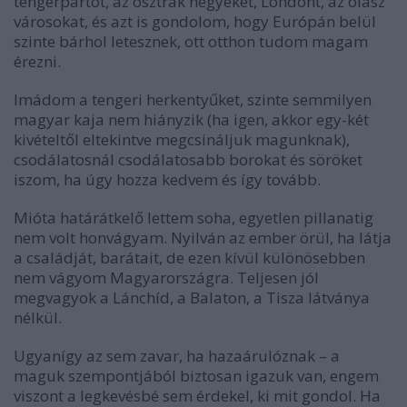
tengerpartot, az osztrák hegyeket, Londont, az olasz
városokat, és azt is gondolom, hogy Európán belül
szinte bárhol letesznek, ott otthon tudom magam
érezni.
Imádom a tengeri herkentyűket, szinte semmilyen
magyar kaja nem hiányzik (ha igen, akkor egy-két
kivételtől eltekintve megcsináljuk magunknak),
csodálatosnál csodálatosabb borokat és söröket
iszom, ha úgy hozza kedvem és így tovább.
Mióta határátkelő lettem soha, egyetlen pillanatig
nem volt honvágyam. Nyilván az ember örül, ha látja
a családját, barátait, de ezen kívül különösebben
nem vágyom Magyarországra. Teljesen jól
megvagyok a Lánchíd, a Balaton, a Tisza látványa
nélkül.
Ugyanígy az sem zavar, ha hazaárulóznak – a
maguk szempontjából biztosan igazuk van, engem
viszont a legkevésbé sem érdekel, ki mit gondol. Ha