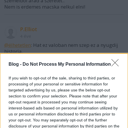
szemeibol arad a szeretet..
Nem is erdemes macska nelkul elni!
P.Elliot
4 éve
@élhetetlen
: Hat ez valoban nem szep ez a nyugdij
historia.
Itt azt hiszem a dolgozott evek utan a legtobb
keresetu eveket veszik figyelembe vagy hogy, ferjem
Blog -
Do Not Process My Personal Information
mondta egyszer de elfelejtettem meg nem is
erdekelt, o intezte a nyugdij ugyeinket.
If you wish to opt-out of the sale, sharing to third parties, or
Mindig azt volt a velemenyunk a ferjemmel hogy
processing of your personal or sensitive information for
arra kell gyurni/ bevallani minden extra keresetet/
targeted advertising by us, please use the below opt-out
hogy minel magasabb legyen a nyugdij mert az a
section to confirm your selection. Please note that after your
biztos pont. A megtakaritas elveszhet, elkoltodhet de
opt-out request is processed you may continue seeing
a nyugdij marad.
interest-based ads based on personal information utilized by
us or personal information disclosed to third parties prior to
Most nem a sajat nyugdijamat kapom hanem a
your opt-out. You may separately opt-out of the further
ferjemet mivel ozvegy lettem de a sajat pension a
disclosure of your personal information by third parties on the