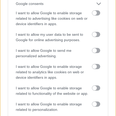
Google consents
Nem kivanja a szervezetem, illetve felkavarja a
gyomromat tehat a szervezetem tiltakozik ellenuk
I want to allow Google to enable storage
related to advertising like cookies on web or
hogy egyem.
device identifiers in apps.
I want to allow my user data to be sent to
P.Elliot
Google for online advertising purposes.
4 éve
I want to allow Google to send me
@Csodabogár
: Ezen meg sosem gondolkodtam el
personalized advertising.
hogy olyan helyre ne menjek a/ sziget/ ahonnan nem
tudnek hazamenni.
I want to allow Google to enable storage
related to analytics like cookies on web or
Mindenesetre elgondolkodtato, van igazsagod, foleg
device identifiers in apps.
ebben a haboruszagu vilagban. Gyalog valahogy
hazaer az ember egyszer de ha viz veszi korul akkor
I want to allow Google to enable storage
torheti a fejet hogy most mi lesz vele....
related to functionality of the website or app.
I want to allow Google to enable storage
related to personalization.
élhetetlen