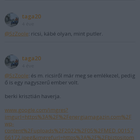
taga20
4 éve
@SzZoole
: ricsi, kábé olyan, mint putler.
taga20
4 éve
@SzZoole
: és m. ricsiről már meg se emlékezel, pedig
ő is egy nagyszerű ember volt.
berki krisztián haverja.
www.google.com/imgres?
imgurl=https%3A%2F%2Fenergiamagazin.com%2F
wp-
content%2Fuploads%2F2022%2F05%2FMED_00157
66172.jpeg&imgrefurl=https%3A%2F%2Fbiztositom