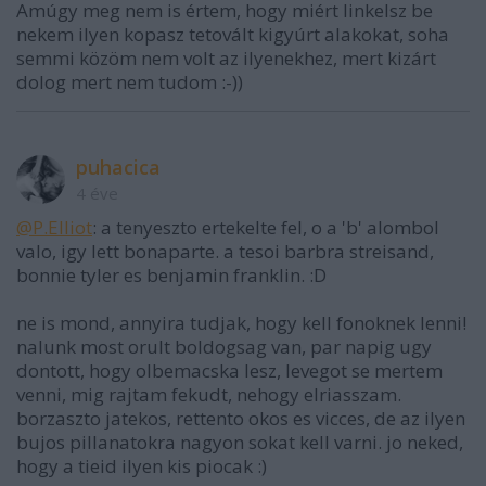
Amúgy meg nem is értem, hogy miért linkelsz be
nekem ilyen kopasz tetovált kigyúrt alakokat, soha
semmi közöm nem volt az ilyenekhez, mert kizárt
dolog mert nem tudom :-))
puhacica
4 éve
@P.Elliot
: a tenyeszto ertekelte fel, o a 'b' alombol
valo, igy lett bonaparte. a tesoi barbra streisand,
bonnie tyler es benjamin franklin. :D
ne is mond, annyira tudjak, hogy kell fonoknek lenni!
nalunk most orult boldogsag van, par napig ugy
dontott, hogy olbemacska lesz, levegot se mertem
venni, mig rajtam fekudt, nehogy elriasszam.
borzaszto jatekos, rettento okos es vicces, de az ilyen
bujos pillanatokra nagyon sokat kell varni. jo neked,
hogy a tieid ilyen kis piocak :)