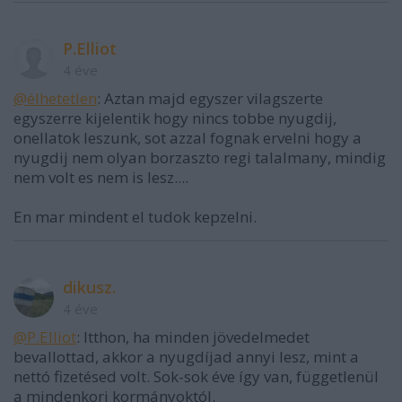
P.Elliot
4 éve
@élhetetlen
: Aztan majd egyszer vilagszerte
egyszerre kijelentik hogy nincs tobbe nyugdij,
onellatok leszunk, sot azzal fognak ervelni hogy a
nyugdij nem olyan borzaszto regi talalmany, mindig
nem volt es nem is lesz....
En mar mindent el tudok kepzelni.
dikusz.
4 éve
@P.Elliot
: Itthon, ha minden jövedelmedet
bevallottad, akkor a nyugdíjad annyi lesz, mint a
nettó fizetésed volt. Sok-sok éve így van, függetlenül
a mindenkori kormányoktól.