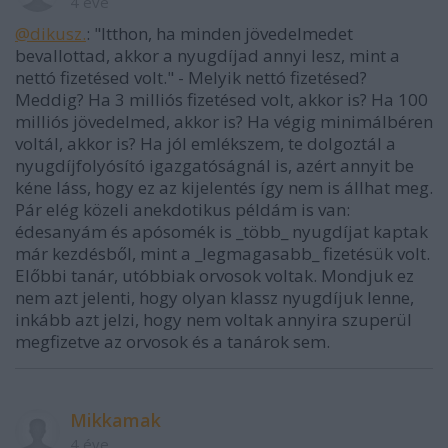
4 éve
@dikusz.
: "Itthon, ha minden jövedelmedet
bevallottad, akkor a nyugdíjad annyi lesz, mint a
nettó fizetésed volt." - Melyik nettó fizetésed?
Meddig? Ha 3 milliós fizetésed volt, akkor is? Ha 100
milliós jövedelmed, akkor is? Ha végig minimálbéren
voltál, akkor is? Ha jól emlékszem, te dolgoztál a
nyugdíjfolyósító igazgatóságnál is, azért annyit be
kéne láss, hogy ez az kijelentés így nem is állhat meg.
Pár elég közeli anekdotikus példám is van:
édesanyám és apósomék is _több_ nyugdíjat kaptak
már kezdésből, mint a _legmagasabb_ fizetésük volt.
Előbbi tanár, utóbbiak orvosok voltak. Mondjuk ez
nem azt jelenti, hogy olyan klassz nyugdíjuk lenne,
inkább azt jelzi, hogy nem voltak annyira szuperül
megfizetve az orvosok és a tanárok sem.
Mikkamak
4 éve