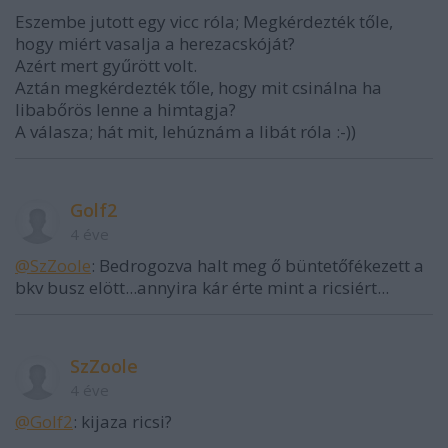
Eszembe jutott egy vicc róla; Megkérdezték tőle,
hogy miért vasalja a herezacskóját?
Azért mert gyűrött volt.
Aztán megkérdezték tőle, hogy mit csinálna ha
libabőrös lenne a himtagja?
A válasza; hát mit, lehúznám a libát róla :-))
Golf2
4 éve
@SzZoole
: Bedrogozva halt meg ő büntetőfékezett a
bkv busz elött...annyira kár érte mint a ricsiért...
SzZoole
4 éve
@Golf2
: kijaza ricsi?