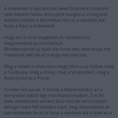
A mienknek is van am sok neve! Estente el szoktam
neki meselni lassu, elnyujtott hangon a simogatas
kozben amikor a karomban van es a nyakam ala
furja a fejet a tortenetet!
Hogy ezt a cicat megtalaltuk, hazahoztuk,
megszerettuk es elrontottuk...
Minden szonal uj nyak ala furas van, nem tudja mit
meselunk neki de erzi hogy rola van szo.
Meg a neveit is elsorolom hogy Mert o az Odine, meg
a Tyutyuka, meg a Pinky, meg a Szivecskem, meg a
Kislanycica es a Pioca!
Tunderi kis vacak. A masik a fekete kandur az a
kornyeken lakott egy macskakoloniaban, 3 es fel
eves, emlekszem amikor kicsi volt de nem tudtam
befogni mert felt minden kitol, meg dorombolni se
tud rendesen de az is furja a nyakam ala a fejet es a