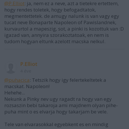
@P.Elliot
: ja, nem ez a neve, azt a tietekre ertettem,
hogy rendes toletek, hogy befogadtatok,
megmentettetek. de amugy nalunk is van vagy egy
tucat neve Bonaparte Napoleon of Pawislandnek,
kurvaurtol a mapeszig, sot, a pinki is kozottuk van :D
igazad van, annyira szorakoztatoak, en nem is
tudom hogyan eltunk azelott macska nelkul.
P.Elliot
4 éve
@puhacica
: Tetszik hogy igy felertekeltetek a
macskat. Napoleon!
Hehehe...
Nekunk a Pinky nev ugy ragadt ra hogy van egy
rozsaszin bebi takaroja ami majdnem olyan pihe-
puha mint o es elvarja hogy takarjam be vele.
Tele van elvarasokkal egyebkent es en mindig