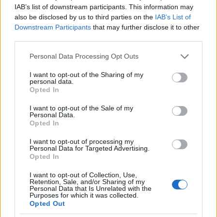
magam munkahelyerol megy hozza, szoval
IAB’s list of downstream participants. This information may
also be disclosed by us to third parties on the
IAB’s List of
panaszra nincs okom.
Downstream Participants
that may further disclose it to other
third parties.
Emelni nemigen szoktak, illetve nem minden evben
es jo kihagyasokkal. Iden emeltek valamit.
Please note that this website/app uses one or more Google
Personal Data Processing Opt Outs
services and may gather and store information including but
Igazad van abban hogy a szorakozas akkoriban
not limited to your visit or usage behaviour. You may click to
I want to opt-out of the Sharing of my
olcso volt, konyvek, hangverseny, opera, szinhaz,
personal data.
grant or deny consent to Google and its third-party tags to
Opted In
unatkozni nem lehetett.
use your data for below specified purposes in below Google
Nekem kellemes emlekeim vannak az otthoni evekrol
consent section.
I want to opt-out of the Sale of my
is.
Personal Data.
Opted In
Irtad a baratnodet meg az olajbogyot. Na, az e az
elso kostolasra izlett.
I want to opt-out of processing my
Personal Data for Targeted Advertising.
A kaviar es halfelesegekkel ugy vagyok hogy a
Opted In
folyami halat meg tudom enni bar elszoktam tole
I want to opt-out of Collection, Use,
mar, a tengeribol a legtobbet igen de az olyasmit
Retention, Sale, and/or Sharing of my
mint a sushi, nem. Utalom a rak izet a shrimpet is, a
Personal Data that Is Unrelated with the
Purposes for which it was collected.
polip es tarsait plane nem eszem meg, a kagylot
Opted Out
sutve igen....