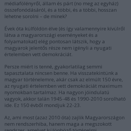
médiafölényről, állam és párt (no meg az egyház)
összefonódásáról, és a többi, és a többi, hosszan
lehetne sorolni – de minek?
Évek óta külföldön élve (és így valamennyire kívülről
látva a magyarországi eseményeket és a
folyamatokat) elég pontosan látszik, hogy a
magyarok jelentős része nem igényli a nyugati
értelemben vett demokráciát.
Persze miért is tenné, gyakorlatilag semmi
tapasztalata nincsen benne. Ha visszatekintünk a
magyar történelemre, akár csak az elmúlt 150 évre,
az nyugati értelemben vett demokráciát maximum
nyomokban tartalmaz. Ha nagyon jóindulatú
vagyok, akkor talán 1945-48 és 1990-2010 sorolható
ide. Ez 150 évből mondjuk 22-23.
Az, ami most (azaz 2010 óta) zajlik Magyarországon
nem rendszerhiba, hanem maga a megszokott
rendszer, amelyet különböző történelmi