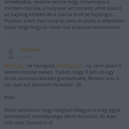
almelkodva, nevetve nezem hogy milyen pioca
minden macska, a kutyaval azt csinalsz amit akarsz
az hajlong elotted de a macsa elott te hajlongsz....
Pusztan azert mert szep es okos es puha a rettentoen
tudja hogy hogy es mivel tud alaposan kihasznalni...
SzZoole
4 éve
@dikusz.
: ne haragudj
@Arthamyr
: -ra, nem akart ő
semmi rosszat neked. Tudod, hogy ő ájtis és egy
kicsit sarkosan/kockán gondolkodik. Rendes srác ő
na, csak ezt akartam mondani :-)))
Más.
Most hallottam, hogy meghalt Magyarország egyik
kiemelkedő személyisége, Berki Krisztián. 41 éves
volt csak. Szomorú:-((