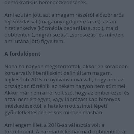
demokratikus berendezkedésének.
Ami ezután jött, azt a magam részéről először erős
fejcsóválással (magánnyugdíjpénztárak), aztán
hitetlenkedve (közmédia bedarálása, stb.), majd
döbbenten („migránsozás”, „sorosozás” és minden,
ami utána jött) figyeltem.
A fordulópont
Noha ha nagyon megszorítottak, akkor én korábban
konzervatív liberálisként definiáltam magam,
legkésőbb 2015-re nyilvánvalóvá vált, hogy ami az
országban történik, az nekem nagyon nem stimmel.
Akkor már nem arról volt szó, hogy az ember ezzel és
azzal nem ért egyet, vagy lábrázást kap bizonyos
intézkedésektől, a hatalom ott szintet lépett
gyűlöletkeltésben és sok minden másban.
Ami engem illet, a 2018-as választás volt a
fordulópont. A harmadik kétharmad döbbentett rá,