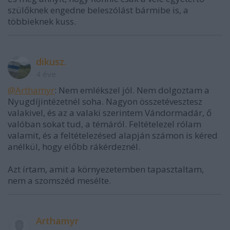
szülőknek engedne beleszólást bármibe is, a
többieknek kuss.
dikusz.
4 éve
@Arthamyr
: Nem emlékszel jól. Nem dolgoztam a
Nyugdíjintézetnél soha. Nagyon összetévesztesz
valakivel, és az a valaki szerintem Vándormadár, ő
valóban sokat tud, a témáról. Feltételezel rólam
valamit, és a feltételezésed alapján számon is kéred
anélkül, hogy előbb rákérdeznél.
Azt írtam, amit a környezetemben tapasztaltam,
nem a szomszéd mesélte.
Arthamyr