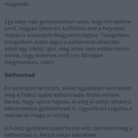
magamét.
Egy ideje már gondolkodtam azon, hogy írni kellene
arról, hogyan látom én, külföldön élve a helyzetet,
milyen a viszonyom Magyarországhoz. Tologattam,
tologattam, aztán végül a parlamenti választás
adott egy lökést, igaz, még akkor sem voltam biztos
benne, hogy érdemes erről írni. Mindjárt
megmondom, miért.
Kétharmad
Én azok közé tartozom, akiket egyáltalán nem lepett
meg a Fidesz újabb kétharmada. Biztos voltam
benne, hogy nyerni fognak, és elég jó esélyt adtam a
kétharmados győzelemnek is. Ugyanis ezt sugallta a
realitás és maga az ország.
A Fidesz-győzelem papírforma volt, szerintem még a
kétharmad is. Persze sokan beszélnek