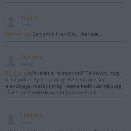
P.Elliot
4 éve
@puhacica
: Benjamin Franklin,.....hehehe....
Arthamyr
4 éve
@SzZoole
: Mit lehet erre mondani? Talán azt, hogy
kicsit jobb hely lett a világ? Azt sem, nincsen
jelentősége, maradt még "kiemelkedő személyiség"
bőven, az ő korukban, világukban élünk...
blasiusii
4 éve