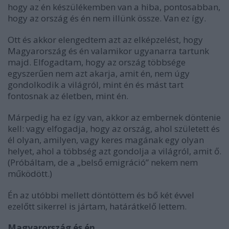
hogy az én készülékemben van a hiba, pontosabban,
hogy az ország és én nem illünk össze. Van ez így.
Ott és akkor elengedtem azt az elképzelést, hogy
Magyarország és én valamikor ugyanarra tartunk
majd. Elfogadtam, hogy az ország többsége
egyszerűen nem azt akarja, amit én, nem úgy
gondolkodik a világról, mint én és mást tart
fontosnak az életben, mint én.
Márpedig ha ez így van, akkor az embernek döntenie
kell: vagy elfogadja, hogy az ország, ahol született és
él olyan, amilyen, vagy keres magának egy olyan
helyet, ahol a többség azt gondolja a világról, amit ő.
(Próbáltam, de a „belső emigráció” nekem nem
működött.)
Én az utóbbi mellett döntöttem és bő két évvel
ezelőtt sikerrel is jártam, határátkelő lettem.
Magyarország és én