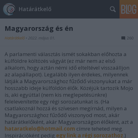
Határátkelő
Magyarország és én
Határátkelő
•
2022. május 01.
260
A parlamenti választás ismét sokakban előhozta a
külföldre költözés vágyát (ez már nem az első
alkalom, hogy aztán némi idő elteltével visszaálljon
az alapállapot). Legalább ilyen érdekes, milyennek
látják a Magyarországhoz fűződő viszonyukat a már
hosszabb ideje külföldön élők. Közéjük tartozik Mojo
is, aki egyúttal (nem kis meglepetésünkre)
felelevenítette egy régi sorozatunkat is. (Ha
csatlakoznál hozzá és szívesen megírnád, milyen a
Magyarországhoz fűződő viszonyod most, akár
határátkelőként, akár Magyarországon élőként, azt a
hataratkelo@hotmail.com
címre teheted meg.
Inspirációként pedig
egy link a régi sorozathoz
.)