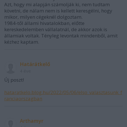
Azt, hogy mi alapján számolják ki, nem tudtam
követni, de nálam nem is kellett keresgélni, hogy
mikor, milyen cégeknél dolgoztam.
1984-től állami hivatalokban, előtte
kereskedelemben vállalatnál, de akkor azok is
államiak voltak. Tényleg levontak mindenből, amit
kézhez kaptam.
Határátkelő
4 éve
Új poszt!
hataratkelo.blog.hu/2022/05/06/elso_valasztasunk_f
ranciaorszagban
Arthamyr