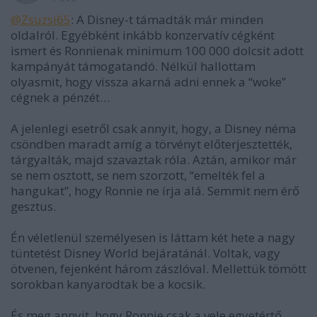
@Zsuzsi65
: A Disney-t támadták már minden
oldalról. Egyébként inkább konzervatív cégként
ismert és Ronnienak minimum 100 000 dolcsit adott
kampányát támogatandó. Nélkül hallottam
olyasmit, hogy vissza akarná adni ennek a “woke”
cégnek a pénzét…
A jelenlegi esetről csak annyit, hogy, a Disney néma
csöndben maradt amíg a törvényt előterjesztették,
tárgyalták, majd szavaztak róla. Aztán, amikor már
se nem osztott, se nem szorzott, “emelték fel a
hangukat”, hogy Ronnie ne írja alá. Semmit nem érő
gesztus.
Én véletlenül személyesen is láttam két hete a nagy
tüntetést Disney World bejáratánál. Voltak, vagy
ötvenen, fejenként három zászlóval. Mellettük tömött
sorokban kanyarodtak be a kocsik.
És meg annyit, hogy Ronnie csak a vele egyetértő