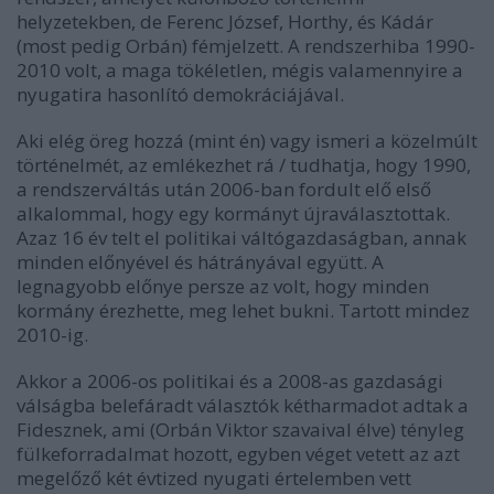
helyzetekben, de Ferenc József, Horthy, és Kádár
(most pedig Orbán) fémjelzett. A rendszerhiba 1990-
2010 volt, a maga tökéletlen, mégis valamennyire a
nyugatira hasonlító demokráciájával.
Aki elég öreg hozzá (mint én) vagy ismeri a közelmúlt
történelmét, az emlékezhet rá / tudhatja, hogy 1990,
a rendszerváltás után 2006-ban fordult elő első
alkalommal, hogy egy kormányt újraválasztottak.
Azaz 16 év telt el politikai váltógazdaságban, annak
minden előnyével és hátrányával együtt. A
legnagyobb előnye persze az volt, hogy minden
kormány érezhette, meg lehet bukni. Tartott mindez
2010-ig.
Akkor a 2006-os politikai és a 2008-as gazdasági
válságba belefáradt választók kétharmadot adtak a
Fidesznek, ami (Orbán Viktor szavaival élve) tényleg
fülkeforradalmat hozott, egyben véget vetett az azt
megelőző két évtized nyugati értelemben vett