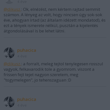
4 éve
@dikusz.
: Ok, elnézést, nem kértem rajtad semmit
számon. A lényeg az volt, hogy nincsen úgy sok-sok
éve, ahogyan írtad (az általam idézett mondatod), és
ezt a tények ismerete nélkül, pusztán a kijelentés
átgondolásával is be lehet látni.
puhacica
4 éve
@dikusz.
: a forralt, meleg tejtol tenylegesen rosszul
vagyok, felkavarodik tole a gyomrom. viszont a
frissen fejt tejet nagyon szeretem, meg
"togymelegen", jo tehenszaguan :D
puhacica
4 éve