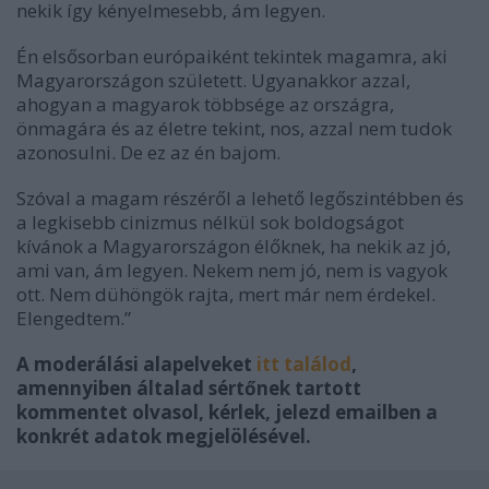
nekik így kényelmesebb, ám legyen.
Én elsősorban európaiként tekintek magamra, aki
Magyarországon született. Ugyanakkor azzal,
ahogyan a magyarok többsége az országra,
önmagára és az életre tekint, nos, azzal nem tudok
azonosulni. De ez az én bajom.
Szóval a magam részéről a lehető legőszintébben és
a legkisebb cinizmus nélkül sok boldogságot
kívánok a Magyarországon élőknek, ha nekik az jó,
ami van, ám legyen. Nekem nem jó, nem is vagyok
ott. Nem dühöngök rajta, mert már nem érdekel.
Elengedtem.”
A moderálási alapelveket
itt találod
,
amennyiben általad sértőnek tartott
kommentet olvasol, kérlek, jelezd emailben a
konkrét adatok megjelölésével.