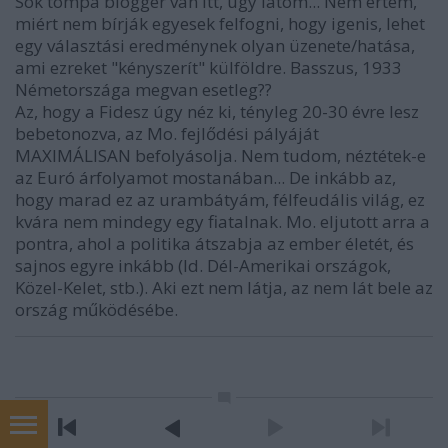
Sok tompa blogger van itt, úgy látom... Nem értem,
miért nem bírják egyesek felfogni, hogy igenis, lehet
egy választási eredménynek olyan üzenete/hatása,
ami ezreket "kényszerít" külföldre. Basszus, 1933
Németországa megvan esetleg??
Az, hogy a Fidesz úgy néz ki, tényleg 20-30 évre lesz
bebetonozva, az Mo. fejlődési pályáját
MAXIMÁLISAN befolyásolja. Nem tudom, néztétek-e
az Euró árfolyamot mostanában... De inkább az,
hogy marad ez az urambátyám, félfeudális világ, ez
kvára nem mindegy egy fiatalnak. Mo. eljutott arra a
pontra, ahol a politika átszabja az ember életét, és
sajnos egyre inkább (ld. Dél-Amerikai országok,
Közel-Kelet, stb.). Aki ezt nem látja, az nem lát bele az
ország működésébe.