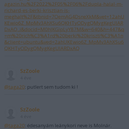
agazin.hu%2F2022%2F05%2F06%2Fdupla-halal-m-
richard-es-berki-krisztian-is-
meghalt%2F&tbnid=7OemAG4DsneXkM&vet=12ahU
KEwio6Z_MpMv3AhXSu6QKHTyODygQMygKegUIAR
DxAQ..i&docid=M0hJKGipLyY87M&w=640&h=447&q
=m%20rich%C3%A1rd%20berki%20kriszti%C3%A1n
&client=ubuntu&ved=2ahUKEwio6Z_MpMv3AhXSu6
QKHTyODygQMygKegUIARDxAQ
SzZoole
4 éve
@taga20
: putlert sem tudom ki !
SzZoole
4 éve
@taga20
: édesanyám leánykori neve is Molnár.