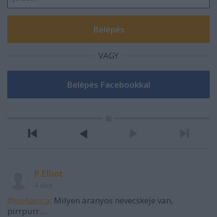
VAGY
P.Elliot
4 éve
@puhacica
: Milyen aranyos nevecskeje van,
pirrpurr....