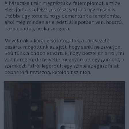
A házacska után megnéztük a fatemplomot, amibe
Elvis járt a szüleivel, és részt vettünk egy misén is.
Utóbbi úgy történt, hogy bementünk a templomba,
ahol még minden az eredeti állapotban van, hosszú,
barna padok, ócska zongora.
Mi voltunk a korai első látogatók, a túravezető
bezárta mögöttünk az ajtót, hogy senki ne zavarjon.
Beültünk a padba és vártuk, hogy beszéljen arról, mi
volt itt régen, de helyette megnyomott egy gombot, a
szemközti falról legördült egy szinte az egész falat
beborító filmvászon, kétoldalt szintén.