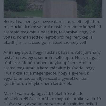
Becky Teacher igazi neve valami Laura elfelejtettem
mi, Hucknak meg valami másféle, minden könyvbéli
szereplő megvolt, a hazaik is, felsorolva, hogy kik
voltak, honnan jöttek, legtöbbről régi fénykép is
akadt. Jim, a rabszolga is létező személy volt.
Ami meglepett, hogy Hucknak háza is volt, jónéhány
testvére, részeges, semmirekellő apja. Huck maga is
többször ült börtönben pulykalopásért. Amit a
szeme meglátott, a keze már vitte is. Csoda, hogy
Twain családja megengedte, hogy a gyerekük
egyáltalán szóba álljon ezzel a gyerekkel, bár
gondolom, a kölykök nem kérdezték.
Mark Twain apja ügyvéd, békebíró volt, de
pénztelen, 49 éves korában meghalt, amikor a fia 10-
11 éves volt, a család persze ott állt minden nélkül.