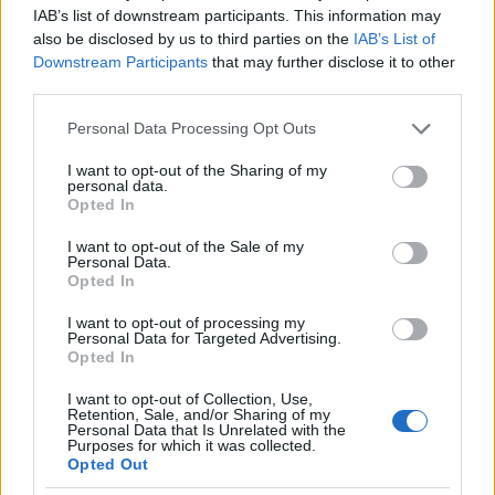
IAB’s list of downstream participants. This information may
A falak, sziklák tele voltak irkálva nevekkel,
also be disclosed by us to third parties on the
IAB’s List of
gyertyalánggal felírva vagy bekarcolva, hogy kik
Downstream Participants
that may further disclose it to other
third parties.
jártak ott. A legkorábbi 1820-as volt és még mindig
megvolt! Mutattak egy barlangrészt, ahol Jesse
Please note that this website/app uses one or more Google
Personal Data Processing Opt Outs
James is bujdokolt az egyik bankrablás után, hogy
services and may gather and store information including but
ne találják meg. Ő is odaírta a nevét, az ország
not limited to your visit or usage behaviour. You may click to
I want to opt-out of the Sharing of my
három leghíresebb írásszakértőjét kérték fel, hogy
personal data.
grant or deny consent to Google and its third-party tags to
Opted In
azonosítsa, valódi-e – és persze az…
use your data for below specified purposes in below Google
consent section.
I want to opt-out of the Sale of my
A barlangot véletlenül fedezte fel egy vadász, akinek
Personal Data.
a kutyája bezavart egy pumaféle valamit oda és
Opted In
utánamászott. Szeme-szája elállt attól, amit talált.
I want to opt-out of processing my
Ez a rés (egyébként mai is megvan) szűk volt, ezért
Personal Data for Targeted Advertising.
kirobbantottak egy nagyobb bejáratot lejjebb, azon
Opted In
lehet bemenni.
I want to opt-out of Collection, Use,
Retention, Sale, and/or Sharing of my
A falucska összes kölyke, beleértve Mark Twaint
Personal Data that Is Unrelated with the
Purposes for which it was collected.
(akinek kedvenc szórakozása volt újabb és újabb
Opted Out
barlangrészek felfedezése), ott játszott, bejárták ezt