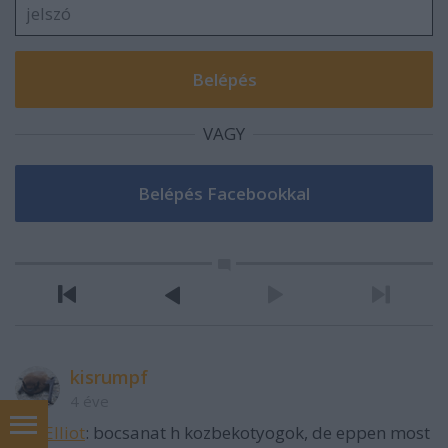
VAGY
kisrumpf
4 éve
@P.Elliot
: bocsanat h kozbekotyogok, de eppen most