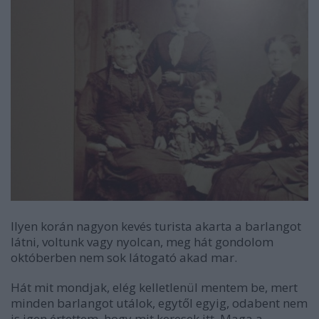
Ilyen korán nagyon kevés turista akarta a barlangot
látni, voltunk vagy nyolcan, meg hát gondolom
októberben nem sok látogató akad mar.
Hát mit mondjak, elég kelletlenül mentem be, mert
minden barlangot utálok, egytől egyig, odabent nem
is igen értettem, hogy mit keresek itt. Maga a