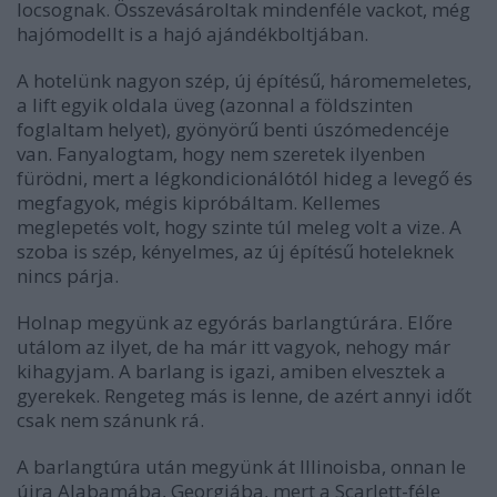
locsognak. Összevásároltak mindenféle vackot, még
hajómodellt is a hajó ajándékboltjában.
A hotelünk nagyon szép, új építésű, háromemeletes,
a lift egyik oldala üveg (azonnal a földszinten
foglaltam helyet), gyönyörű benti úszómedencéje
van. Fanyalogtam, hogy nem szeretek ilyenben
fürödni, mert a légkondicionálótól hideg a levegő és
megfagyok, mégis kipróbáltam. Kellemes
meglepetés volt, hogy szinte túl meleg volt a vize. A
szoba is szép, kényelmes, az új építésű hoteleknek
nincs párja.
Holnap megyünk az egyórás barlangtúrára. Előre
utálom az ilyet, de ha már itt vagyok, nehogy már
kihagyjam. A barlang is igazi, amiben elvesztek a
gyerekek. Rengeteg más is lenne, de azért annyi időt
csak nem szánunk rá.
A barlangtúra után megyünk át Illinoisba, onnan le
újra Alabamába, Georgiába, mert a Scarlett-féle