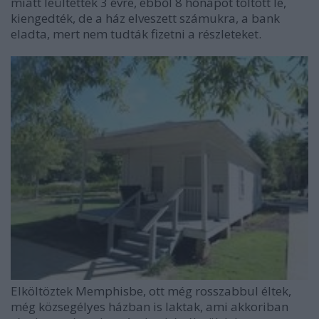
miatt leültették 3 évre, ebből 8 hónapot töltött le,
kiengedték, de a ház elveszett számukra, a bank
eladta, mert nem tudták fizetni a részleteket.
Elköltöztek Memphisbe, ott még rosszabbul éltek,
még közsegélyes házban is laktak, ami akkoriban