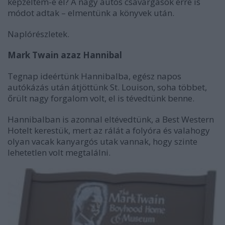
képzeltem-e el? A nagy autós csavargások erre is
módot adtak – elmentünk a könyvek után.
Naplórészletek.
Mark Twain azaz Hannibal
Tegnap ideértünk Hannibalba, egész napos
autókázás után átjöttünk St. Louison, soha többet,
őrült nagy forgalom volt, el is tévedtünk benne.
Hannibalban is azonnal eltévedtünk, a Best Western
Hotelt kerestük, mert az rálát a folyóra és valahogy
olyan vacak kanyargós utak vannak, hogy szinte
lehetetlen volt megtalálni.