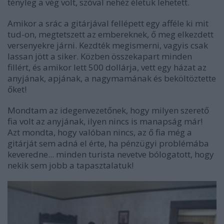
tényleg a vég volt, szóval nehéz életük lehetett.
Amikor a srác a gitárjával fellépett egy afféle ki mit
tud-on, megtetszett az embereknek, ő meg elkezdett
versenyekre járni. Kezdték megismerni, vagyis csak
lassan jött a siker. Közben összekapart minden
fillért, és amikor lett 500 dollárja, vett egy házat az
anyjának, apjának, a nagymamának és beköltöztette
őket!
Mondtam az idegenvezetőnek, hogy milyen szerető
fia volt az anyjának, ilyen nincs is manapság már!
Azt mondta, hogy valóban nincs, az ő fia még a
gitárját sem adná el érte, ha pénzügyi problémába
keveredne... minden turista nevetve bólogatott, hogy
nekik sem jobb a tapasztalatuk!