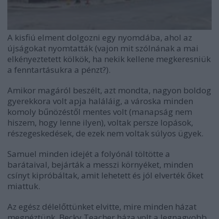
A kisfiú elment dolgozni egy nyomdába, ahol az
újságokat nyomtatták (vajon mit szólnának a mai
elkényeztetett kölkök, ha nekik kellene megkeresniük
a fenntartásukra a pénzt?).
Amikor magáról beszélt, azt mondta, nagyon boldog
gyerekkora volt apja haláláig, a városka minden
komoly bűnözéstől mentes volt (manapság nem
hiszem, hogy lenne ilyen), voltak persze lopások,
részegeskedések, de ezek nem voltak súlyos ügyek.
Samuel minden idejét a folyónál töltötte a
barátaival, bejárták a messzi környéket, minden
csínyt kipróbáltak, amit lehetett és jól elverték őket
miattuk.
Az egész délelőttünket elvitte, mire minden házat
megnéztünk. Becky Teacher háza volt a legnagyobb,