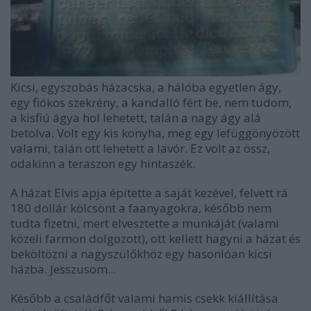
Kicsi, egyszobás házacska, a hálóba egyetlen ágy,
egy fiókos szekrény, a kandalló fért be, nem tudom,
a kisfiú ágya hol lehetett, talán a nagy ágy alá
betolva. Volt egy kis konyha, meg egy lefüggönyözött
valami, talán ott lehetett a lavór. Ez volt az össz,
odakinn a teraszon egy hintaszék.
A házat Elvis apja építette a saját kezével, felvett rá
180 dollár kölcsönt a faanyagokra, később nem
tudta fizetni, mert elvesztette a munkáját (valami
közeli farmon dolgozott), ott kellett hagyni a házat és
beköltözni a nagyszülőkhöz egy hasonlóan kicsi
házba. Jesszusom...
Később a családfőt valami hamis csekk kiállítása