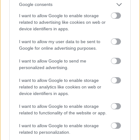
az őrült pókhálószerű barlangtömeget, azt sem
Google consents
tudom, hogyan tudtak kitalálni.
I want to allow Google to enable storage
Mutattak egy sziklarészt nem messze a bejárattól. Itt
related to advertising like cookies on web or
tartottak egy krétát, amivel minden kölyök, aki
device identifiers in apps.
bement, felírta a nevét, amikor kiment, akkor
letörölte. Késő délutánonként egy ember megnézte a
I want to allow my user data to be sent to
táblát, ha volt még rajta név, akkor bement a faluba
Google for online advertising purposes.
megkeresni a barlangkutató személyt. Ha nem
I want to allow Google to send me
találta, akkor fellármázta az embereket és már
personalized advertising.
indultak is kötelekkel az elveszett segítségére
felkutatni abban az iszonyatos, jobbára szűk, sötét
I want to allow Google to enable storage
földalatti szikla- és útrengetegben… Valószínű, hogy
related to analytics like cookies on web or
a nadrágszíj is ki volt készítve…
device identifiers in apps.
Érdekes, hogy a könyvben szerepelt a falucska
I want to allow Google to enable storage
orvosa, aki éjjel kiásatta a halottakat, hogy
related to functionality of the website or app.
felboncolja őket tanulmányozva az anatómiát,
amiért akkoriban nagyon nagy büntetés jár.
I want to allow Google to enable storage
related to personalization.
A valóságban is élt ez az orvos (aki egyébként