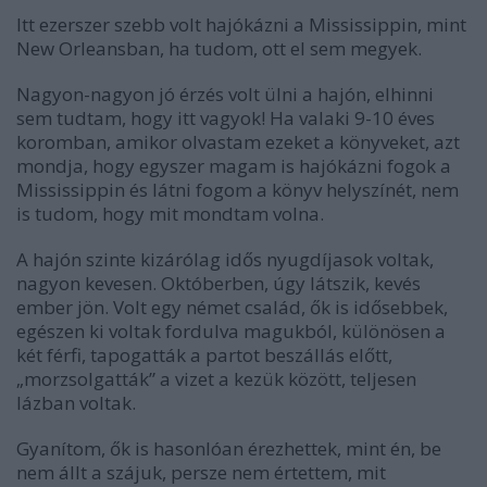
Itt ezerszer szebb volt hajókázni a Mississippin, mint
New Orleansban, ha tudom, ott el sem megyek.
Nagyon-nagyon jó érzés volt ülni a hajón, elhinni
sem tudtam, hogy itt vagyok! Ha valaki 9-10 éves
koromban, amikor olvastam ezeket a könyveket, azt
mondja, hogy egyszer magam is hajókázni fogok a
Mississippin és látni fogom a könyv helyszínét, nem
is tudom, hogy mit mondtam volna.
A hajón szinte kizárólag idős nyugdíjasok voltak,
nagyon kevesen. Októberben, úgy látszik, kevés
ember jön. Volt egy német család, ők is idősebbek,
egészen ki voltak fordulva magukból, különösen a
két férfi, tapogatták a partot beszállás előtt,
„morzsolgatták” a vizet a kezük között, teljesen
lázban voltak.
Gyanítom, ők is hasonlóan érezhettek, mint én, be
nem állt a szájuk, persze nem értettem, mit