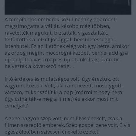
A templomos emberek közül néhány odament,
megsimogatta a vállát, később még többen,
rávetették magukat, biztatták, vigasztalták,
feltöltötték a lelkét jósággal, becsületességgel,
Istenhittel. Ez az illetőnek elég volt egy hétre, amikor
az ördög megint mocorogni kezdett benne, addigra
újra eljött a vasárnap és újra tankoltak, üzembe
helyezték a következő hétig…
Irtó érdekes és mulatságos volt, úgy éreztük, ott
vagyunk köztük. Volt, aki ránk nézett, mosolygott,
vártam, mikor szólít ki a pap (mármint hogy nem
úgy csinálták-e meg a filmet) és akkor most mit
csináljak?
A zene nagyon szép volt, nem Elvis énekelt, csak a
filmen szereplő emberek. Szép gospel zene volt, Elvis
egész életében szívesen énekelte ezeket,