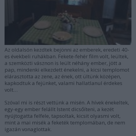
Az oldalsón kezdtek bejönni az emberek, eredeti 40-
es évekbeli ruhákban. Fekete-fehér film volt, leültek,
a szemközti vásznon is leült néhány ember, jött a
pap, mindenki elkezdett énekelni, a kicsi templomot
elárasztotta az zene, az ének, ott ültünk középen,
kapkodtuk a fejünket, valami hallatlanul érdekes
volt…
Szóval mi is részt vettünk a misén. A hívek énekeltek,
egy-egy ember felállt Istent dicsőíteni, a kezét
nyújtogatta felfele, tapsoltak, kicsit olyasmi volt,
mint a mai misék a feketék templomában, de nem
igazán vonaglottak.