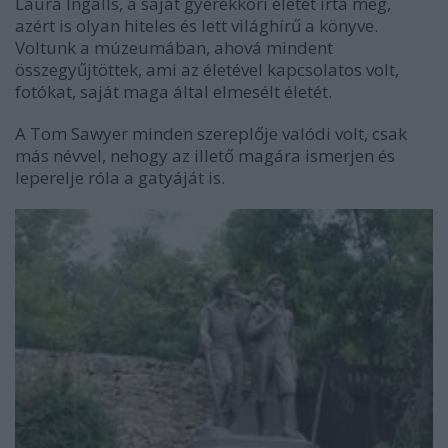
Laura Ingalls, a saját gyerekkori életét írta meg,
azért is olyan hiteles és lett világhírű a könyve.
Voltunk a múzeumában, ahová mindent
összegyűjtöttek, ami az életével kapcsolatos volt,
fotókat, saját maga által elmesélt életét.
A Tom Sawyer minden szereplője valódi volt, csak
más névvel, nehogy az illető magára ismerjen és
leperelje róla a gatyáját is.