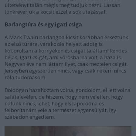
ültetvényt talán mégis meg tudjuk nézni. Lassan
tönkreverjük a kocsit ezzel a sok utazással.
Barlangtúra és egy igazi csiga
A Mark Twain barlangba kicsit korábban érkeztünk
az első túrára, várakozás helyett addig is
kóboroltam a környéken és csigát találtam! Rendes
héjas, igazi csigát, ami vörösbarna volt, a háza is.
Negyven éve nem láttam ilyet, csak meztelen csigát.
Jerseyben egyszerűen nincs, vagy csak nekem nincs
róla tudomásom.
Boldogan hazahoztam volna, gondolom, el lett volna
salátalevélen, de hiszem, hogy nem véletlen, hogy
nálunk nincs, lehet, hogy elszaporodna és
felborítanám vele a természet egyensúlyát, így
szabadon engedtem.