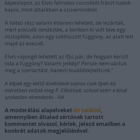
képeslapot, az Elvis feliratos cuccoktól frászt tudok
kapni, mint általában a szuveníroktól.
A hátsó rész valami étterem lehetett, de lezárták,
mert esküvőt rendeztek, a kertben ki volt téve egy
oszlopféle, azon egy széthúzott függöny, az alatt lett
majd az esküvő.
Elvis-rajongó lehetett az ifjú pár, de hogyan került
oda a függöny? Valami jelkép? Persze nem vártuk
meg a szertartást, hanem továbblejtettünk.”
A képek egy-kettő kivételével sajnos csak ilyen kis
méretben voltak meg P. Elliotnak, szóval ezért e kissé
szokatlan elrendezés - HA
A moderálási alapelveket
itt találod
,
amennyiben általad sértőnek tartott
kommentet olvasol, kérlek, jelezd emailben a
konkrét adatok megjelölésével.