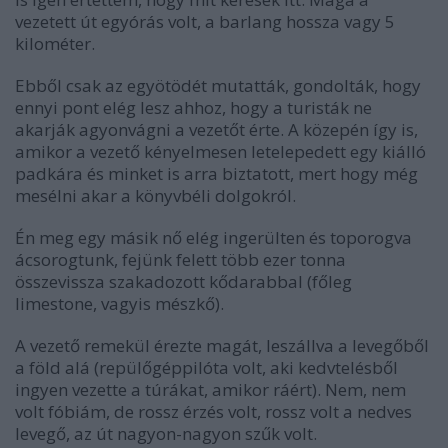
vezetett út egyórás volt, a barlang hossza vagy 5
kilométer.
Ebből csak az egyötödét mutatták, gondolták, hogy
ennyi pont elég lesz ahhoz, hogy a turisták ne
akarják agyonvágni a vezetőt érte. A közepén így is,
amikor a vezető kényelmesen letelepedett egy kiálló
padkára és minket is arra biztatott, mert hogy még
mesélni akar a könyvbéli dolgokról.
Én meg egy másik nő elég ingerülten és toporogva
ácsorogtunk, fejünk felett több ezer tonna
összevissza szakadozott kődarabbal (főleg
limestone, vagyis mészkő).
A vezető remekül érezte magát, leszállva a levegőből
a föld alá (repülőgéppilóta volt, aki kedvtelésből
ingyen vezette a túrákat, amikor ráért). Nem, nem
volt fóbiám, de rossz érzés volt, rossz volt a nedves
levegő, az út nagyon-nagyon szűk volt.