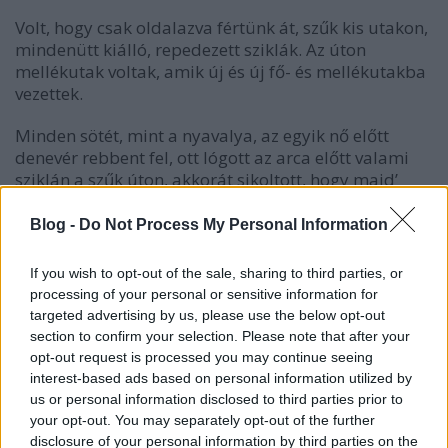
Volt, hogy csak oldalazva fértünk át, szűk kis utakon,
mindenütt kiálló, repedezett sziklák. Az úton
mellékutak voltak, amik új és új fő- és mellékutakba
vezettek.
Minden sötét, mint a nyavalya, az egyik nő előtt
denevér rebbent fel, ott lógott az arca előtt valami
sziklán a szűk úton, akkorát sikoltott, hogy majd’
frászt kapott mindenki, kivéve a vezetőt, aki azt
állította, hogy már kevés denevér van és azok is
Blog -
Do Not Process My Personal Information
nagyon barátságosak.
If you wish to opt-out of the sale, sharing to third parties, or
Persze volt világítás, egy-egy ponton kisebb
processing of your personal or sensitive information for
villanykörték, hogy kicsit megvilágítsák az utat.
targeted advertising by us, please use the below opt-out
Korábban csak gyertyával mentek (no hiszen!), volt
section to confirm your selection. Please note that after your
olyan pont, ahol a vezető lekapcsolta a fényeket, a
opt-out request is processed you may continue seeing
maga zseblámpáját is, hogy érezzük át, mi az a
interest-based ads based on personal information utilized by
sötét, mit érezhetett a két gyerek, amikor a gyertya
us or personal information disclosed to third parties prior to
elaludt. (Igazából nem vesztek el, csak a regényben.)
your opt-out. You may separately opt-out of the further
Nagyon érdekes és nagyon kényelmetlen érzés volt.
disclosure of your personal information by third parties on the