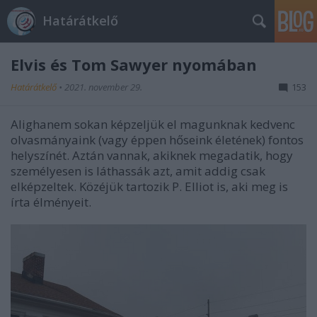
Határátkelő
Elvis és Tom Sawyer nyomában
Határátkelő
•
2021. november 29.
153
Alighanem sokan képzeljük el magunknak kedvenc
olvasmányaink (vagy éppen hőseink életének) fontos
helyszínét. Aztán vannak, akiknek megadatik, hogy
személyesen is láthassák azt, amit addig csak
elképzeltek. Közéjük tartozik P. Elliot is, aki meg is
írta élményeit.