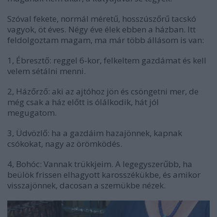
Szóval fekete, normál méretű, hosszúszőrű tacskó
vagyok, öt éves. Négy éve élek ebben a házban. Itt
feldolgoztam magam, ma már több állásom is van:
1, Ébresztő: reggel 6-kor, felkeltem gazdámat és kell
velem sétálni menni.
2, Házőrző: aki az ajtóhoz jön és csöngetni mer, de
még csak a ház előtt is ólálkodik, hát jól
megugatom.
3, Üdvözlő: ha a gazdáim hazajönnek, kapnak
csókokat, nagy az örömködés.
4, Bohóc: Vannak trükkjeim. A legegyszerűbb, ha
beülök frissen elhagyott karosszékükbe, és amikor
visszajönnek, dacosan a szemükbe nézek.