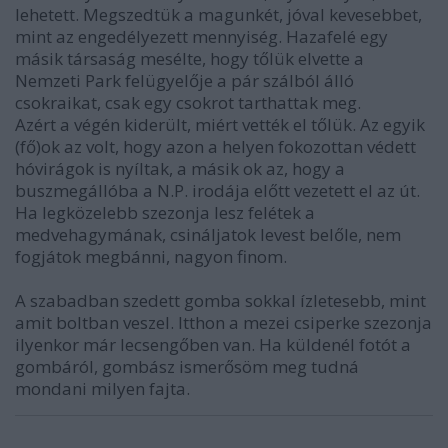
lehetett. Megszedtük a magunkét, jóval kevesebbet,
mint az engedélyezett mennyiség. Hazafelé egy
másik társaság mesélte, hogy tőlük elvette a
Nemzeti Park felügyelője a pár szálból álló
csokraikat, csak egy csokrot tarthattak meg.
Azért a végén kiderült, miért vették el tőlük. Az egyik
(fő)ok az volt, hogy azon a helyen fokozottan védett
hóvirágok is nyíltak, a másik ok az, hogy a
buszmegállóba a N.P. irodája előtt vezetett el az út.
Ha legközelebb szezonja lesz felétek a
medvehagymának, csináljatok levest belőle, nem
fogjátok megbánni, nagyon finom.
A szabadban szedett gomba sokkal ízletesebb, mint
amit boltban veszel. Itthon a mezei csiperke szezonja
ilyenkor már lecsengőben van. Ha küldenél fotót a
gombáról, gombász ismerősöm meg tudná
mondani milyen fajta.