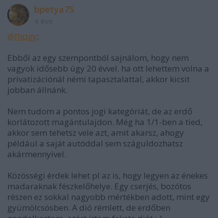
bpetya75
4 éve
@fhdgy
:
Ebből az egy szempontból sajnálom, hogy nem
vagyok idősebb úgy 20 évvel. ha ott lehettem volna a
privatizációnál némi tapasztalattal, akkor kicsit
jobban állnánk.
Nem tudom a pontos jogi kategóriát, de az erdő
korlátozott magántulajdon. Még ha 1/1-ben a tied,
akkor sem tehetsz vele azt, amit akarsz, ahogy
például a saját autóddal sem száguldozhatsz
akármennyivel.
Közösségi érdek lehet pl az is, hogy legyen az énekes
madaraknak fészkelőhelye. Egy cserjés, bozótos
részen ez sokkal nagyobb mértékben adott, mint egy
gyümölcsösben. A dió rémlett, de erdőben