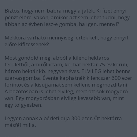
Biztos, hogy nem babra megy a játék. Ki fizet ennyi
pénzt előre, vakon, amikor azt sem lehet tudni, hogy
abban az évben lesz-e gomba, ha igen, mennyi?
Mekkora várható mennyiség, érték kell, hogy ennyit
előre kifizessenek?
Most gondold meg, abból a kilenc hektáros
területből, amiről írtam, kb. hat hektár 75 év körüli,
három hektár kb. negyven éves. ELVILEG lehet benne
szarvasgomba. Évente kaphatnék kilencszer 600 ezer
forintot és a kisujjamat sem kellene megmozdítani.
A bozótosban is lehet elvileg, mert ott sok mogyoró
van. Egy mogyorósban elvileg kevesebb van, mint
egy tölgyesben.
Legyen annak a bérleti díja 300 ezer. Öt hektárra
másfél milla.