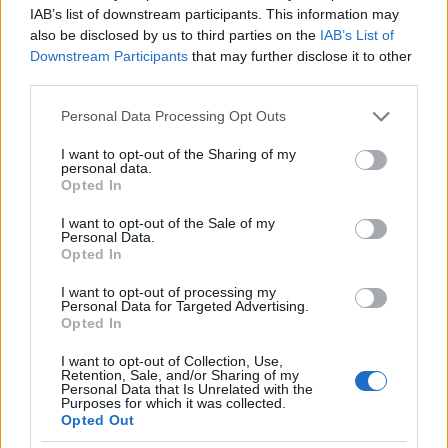
tölggyel, mert a méltóságos hivatal mást nem
IAB’s list of downstream participants. This information may
kegyeskedik megengedni.”
also be disclosed by us to third parties on the
IAB’s List of
Ez nem igaz. Az akác, vagy egyéb idegenhonos, pláne
Downstream Participants
that may further disclose it to other
erőszakosan terjeszkedő fajok telepítése szerencsére
third parties.
bizonyos mértékben kontrollálható, de senkit nem
Please note that this website/app uses one or more Google
Personal Data Processing Opt Outs
köteleznek tölgy telepítésre. Lehet csinálni például
services and may gather and store information including but
juharost vagy hársast is (épp tegnap mesélték a
not limited to your visit or usage behaviour. You may click to
I want to opt-out of the Sharing of my
Mecsekerdősök, hogy az egészséges ezüsthárs
personal data.
grant or deny consent to Google and its third-party tags to
Opted In
rönköt jobb áron tudják eladni, mint a bükköt).
use your data for below specified purposes in below Google
Elegyíthetőek egy csomó fafajjal, ha nem viszed
consent section.
I want to opt-out of the Sale of my
túlzásba, akár idegenhonosokkal is. Az 5 hektáron
Personal Data.
0,7-0,8 hektárnyi feketedió simán elfér 4-6
Opted In
csoportban.
I want to opt-out of processing my
Az átlag magyar erdőtulajdonos/erdőgazdálkodó
Personal Data for Targeted Advertising.
semennyit sem foglalkozik olyan „apróságokkal”,
Opted In
mint tartamosság vagy fenntartható gazdálkodás.
I want to opt-out of Collection, Use,
Minél többet vágni, minél olcsóbban felújítani. ez az
Retention, Sale, and/or Sharing of my
átlag hozzáállása, ezért nem szabad a lovak közé
Personal Data that Is Unrelated with the
Purposes for which it was collected.
dobni a gyeplőt. Nyilván, ahogy minden más
Opted Out
területen is, a többség miatt a tisztességesek is