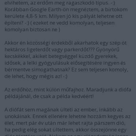
elvihetem, az erdőm meg ragaszkodó típus. -:)
Korábban Google Earth-ön megnéztem, a birtokom
kerülete 4,8-5 km. Milyen jó kis pályát lehetne ott
építeni? -:) ( ezeket ne vedd komolyan, teljesen
komolyan biztosan ne )
Akkor én közösségi érdekből akarhatok egy szép öt
hektáros ligeterdőt vagy parkerdőt??? Gyönyörű
kecskékkel, akiket betegséggel küzdő gyerekek,
idősek, a lelki gyógyulásuk elősegítésére ingyen és
bérmentve simogathatnak? Ez sem teljesen komoly,
de lehet, hogy mégis az! -:)
Az erdőhöz, mint külön műfajhoz. Maradjunk a diófa
példájánál, de csak a példa kedvéért!
A diófát sem magának ülteti az ember, inkább az
unokáinak. Ennek ellenére lehetne hozzám kegyes az
élet, mert pár év után már lehet rajta párszem dió,
ha pedig elég sokat ültettem, akkor összejönne egy