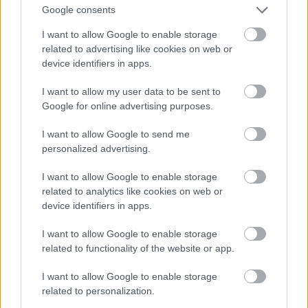
szívnak.
Google consents
Bár van különbségtétel, aki éveken keresztül
korrektül végzi a munkáját, az kap bizonyos
I want to allow Google to enable storage
könnyítést.
related to advertising like cookies on web or
device identifiers in apps.
I want to allow my user data to be sent to
fhdgy
Google for online advertising purposes.
4 éve
I want to allow Google to send me
@bpetya75
: Nagyon köszönöm a hozzászólásodat.
personalized advertising.
Most el kell mennem, de jövök vissza és reagálni
fogok, remélem jó értelemben.
I want to allow Google to enable storage
related to analytics like cookies on web or
Egyébként gondoltam rád, amikor ezt a hozzászólást
device identifiers in apps.
írtam, " ha ezt Petya olvasná"! Szerencsére olvastad!
I want to allow Google to enable storage
related to functionality of the website or app.
bpetya75
I want to allow Google to enable storage
4 éve
related to personalization.