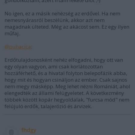
gondolkoztam, azért írtam fekete diót ;-)
No igen, ez a másik nehézség az erdővel. Ha nem
nemesnyárasról beszélünk, akkor azt nem
magadnak ülteted. Még az akácost sem. Ez egy ilyen
műfaj.
@puhacica
:
Erdőtulajdonosként nehéz elfogadni, hogy ott van
egy olyan vagyon, ami csak korlátozottan
hozzáférhető, és a hivatal folyton belepofázik abba,
hogy mit és hogyan csináljon az ember. Csak sajnos
nem megy másképp. Meg lehet nézni Romániát, ahol
elengedték az állami felügyeletet. A következmény
többek között kopár hegyoldalak, "furcsa mód" nem
felújuló erdők, talajerózió és árvizek.
fhdgy