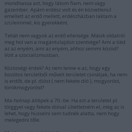
mondhassa azt, hogy látom fiam, nem vagy
gazember. Apám erdész volt és én közvetlenül
emellett az erdő mellett, erdészházban laktam a
szüleimmel, kis gyerekként.
Tehát nem vagyok az erdő ellensége. Másik oldalról
meg hol van a magántulajdon szentsége? Ami a tiéd
az az enyém, ami az enyém, ahhoz semmi közöd?
Volt a szocializmusban.
Közösségi érdek? Az nem lenne-e az, hogy egy
bozótos területből művelt területet csináljak, ha nem
is erdőt, de pl. dióst ( nem fekete dió ), mogyoróst,
törökmogyoróst?
Ma-holnap átlépek a 70.-be. Ha ezt a területet pl.
tölggyel vagy fekete dióval ültettetném el, még az is
lehet, hogy hüsselni sem tudnék alatta, nem hogy
melegedni tőle.