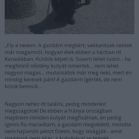
„Fly a nevem. A gazdám megkért, vakkantsak nektek
már magamról, hogyan élek ebben a házban itt
Kanadában. Küldök képet is. Sosem lehet tudni... ha
megfelelő nőstény kutyát ismertek... nem lehet
nagyon magas... mutassátok már meg neki, mert én
mindig keresek párt! A gazdáim ígérték, de nem
bízok bennük...
Nagyon nehéz itt találni, pedig mindenkit
megszagolok! De ebben a fránya országban
majdnem minden kutyát megfixálnak, én pedig
igenis fiú maradtam, a gazdám megvédett, mondta
nem hajlandó pénzt fizetni, hogy levágják - amit
magának nem akar, a kutyájával se tegyék.