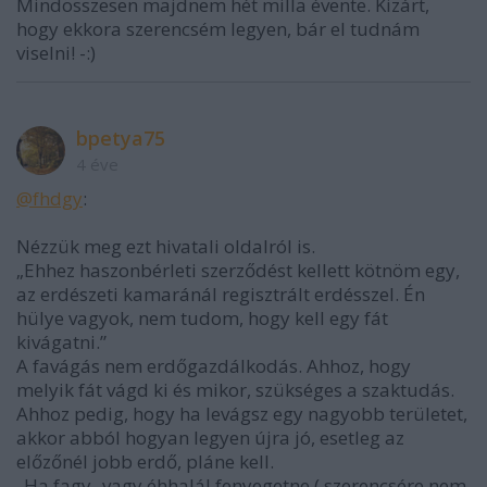
Mindösszesen majdnem hét milla évente. Kizárt,
hogy ekkora szerencsém legyen, bár el tudnám
viselni! -:)
bpetya75
4 éve
@fhdgy
:
Nézzük meg ezt hivatali oldalról is.
„Ehhez haszonbérleti szerződést kellett kötnöm egy,
az erdészeti kamaránál regisztrált erdésszel. Én
hülye vagyok, nem tudom, hogy kell egy fát
kivágatni.”
A favágás nem erdőgazdálkodás. Ahhoz, hogy
melyik fát vágd ki és mikor, szükséges a szaktudás.
Ahhoz pedig, hogy ha levágsz egy nagyobb területet,
akkor abból hogyan legyen újra jó, esetleg az
előzőnél jobb erdő, pláne kell.
„Ha fagy- vagy éhhalál fenyegetne ( szerencsére nem