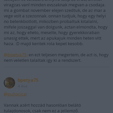
viragzas van! minden evszaknak megvan a csodaja.
mi a gombat november elejen szedtuk, de az mar a
vege volt a szezonnak. onnan tudjuk, hogy egy helyi
no belenkbotlott, mikozben probaltuk kitalalni,
mifele joszaggal van dolgunk, aztan elmondta, hogy
mi az, hogy eheto, meselte, hogy gyerekkoraban
unasig ettek, mert az apukajuk minden heten vitt
haza. :D majd keritek rola kepet kesobb.
@bpetya75
: en ezt teljesen megertem, de azt is, hogy
nem veletlen talaltak igy ki a rendszert.
bpetya75
4 éve
@puhacica
:
Vannak azért hozzád hasonlóan belátó
tulajdonosok, csak nem ez a jellemző.