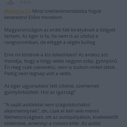
4 éve
@bpetya75
: Most önellentmondásba fogok
keveredni! Előre mondom.
Magyarországon az erdei fák királyának a tölgyet
tartom. Az éger is fa, ha nem is az utolsó a
rangsoromban, de eléggé a végén kullog.
Erre mi történik a kis lelkemben? Az erdész azt
mondja, hogy a tölgy vetés nagyon szép, gyönyörű.
Én meg csak csenevész, nem is tudom miket látok.
Pedig nem tegnap volt a vetés.
Az éger ugyanakkor lett ültetve, szememet
gyönyörködteti. Hol az igazság?
"A saját autóddal sem száguldozhatsz
akármennyivel", de, csak el kell vele menni
Németországban, ott az autópályákon, kivételektől
eltekintve, amennyi a csövön kifér. Az autót