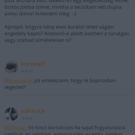
diós tésztára való. Nekem ez egy elégedettség lenne,
biztos jobba ízlene, mintha a tecsóban vett dupla
annyi dióval hinteném meg. -:)
Apropó, tölgyre hány éves korától lehet vágási
engedély kapni? Kötelező-e adott esetben a tarvágás
vagy szabad kíméletesen is?
kisrumpf
4 éve
@bpetya75
: jol emlekszem, hogy te Sopronban
vegeztel?
puhacica
4 éve
@dikusz.
: itt nincs korlatozas ha sajat fogyasztasra
szedjuk. es valoban, annyira szep az erdo, amikor