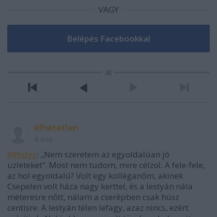
VAGY
élhetetlen
4 éve
@fhdgy
: „Nem szeretem az egyoldalúan jó
üzleteket”. Most nem tudom, mire célzol. A fele-fele,
az hol egyoldalú? Volt egy kolléganőm, akinek
Csepelen volt háza nagy kerttel, és a lestyán nála
méteresre nőtt, nálam a cserépben csak húsz
centisre. A lestyán télen lefagy, azaz nincs, ezért