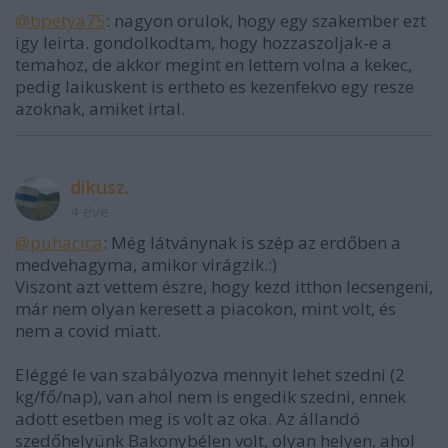
@bpetya75
: nagyon orulok, hogy egy szakember ezt
igy leirta. gondolkodtam, hogy hozzaszoljak-e a
temahoz, de akkor megint en lettem volna a kekec,
pedig laikuskent is ertheto es kezenfekvo egy resze
azoknak, amiket irtal.
dikusz.
4 éve
@puhacica
: Még látványnak is szép az erdőben a
medvehagyma, amikor virágzik.:)
Viszont azt vettem észre, hogy kezd itthon lecsengeni,
már nem olyan keresett a piacokon, mint volt, és
nem a covid miatt.
Eléggé le van szabályozva mennyit lehet szedni (2
kg/fő/nap), van ahol nem is engedik szedni, ennek
adott esetben meg is volt az oka. Az állandó
szedőhelyünk Bakonybélen volt, olyan helyen, ahol