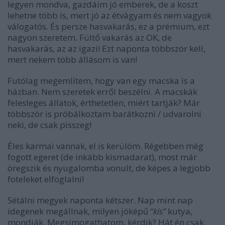
legyen mondva, gazdáim jó emberek, de a koszt
lehetne több is, mert jó az étvágyam és nem vagyok
válogatós. És persze hasvakarás, ez a prémium, ezt
nagyon szeretem. Fültő vakarás az OK, de
hasvakarás, az az igazi! Ezt naponta többször kell,
mert nekem több állásom is van!
Futólag megemlítem, hogy van egy macska is a
házban. Nem szeretek erről beszélni. A macskák
felesleges állatok, érthetetlen, miért tartják? Már
többször is próbálkoztam barátkozni / udvarolni
neki, de csak pisszeg!
Éles karmai vannak, el is kerülöm. Régebben még
fogott egeret (de inkább kismadarat), most már
öregszik és nyugalomba vonult, de képes a legjobb
foteleket elfoglalni!
Sétálni megyek naponta kétszer. Nap mint nap
idegenek megállnak, milyen jóképű “
kis”
kutya,
mondják. Megsimogathatom, kérdik? Hát én csak