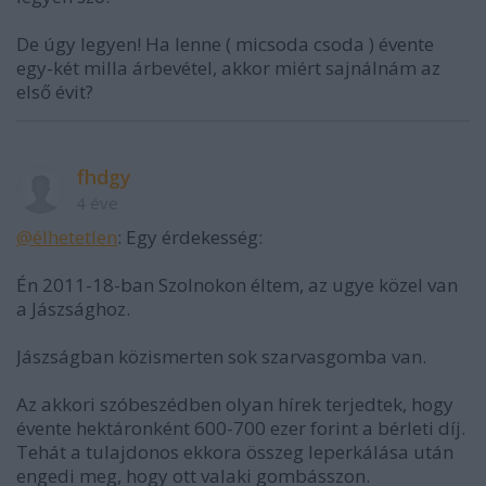
De úgy legyen! Ha lenne ( micsoda csoda ) évente
egy-két milla árbevétel, akkor miért sajnálnám az
első évit?
fhdgy
4 éve
@élhetetlen
: Egy érdekesség:
Én 2011-18-ban Szolnokon éltem, az ugye közel van
a Jászsághoz.
Jászságban közismerten sok szarvasgomba van.
Az akkori szóbeszédben olyan hírek terjedtek, hogy
évente hektáronként 600-700 ezer forint a bérleti díj.
Tehát a tulajdonos ekkora összeg leperkálása után
engedi meg, hogy ott valaki gombásszon.