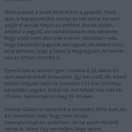
Nem szabad a lovak közé dobni a gyeplőt, írtad,
igaz, a legegyszerűbb módja az lett volna, ha nem
adják el annak idején az erdőket. Annak idején,
amikor a jegyző, aki osztálytársam volt, kérdezte,
hogy erdőt nem akarunk-e venni. Mondtam neki,
hogy kárpótlási jegyünk van ugyan, de nekem nincs
arra pénzem, hogy a fákat is megvegyem. Az benne
van az árban, mondta ő.
Ilyen hülye az állam? Igen, mondta ő. Jó, akkor én
sem akarok ebből kimaradni. Így lett erdő. Kb. kilenc
hektár tölgyest vettünk összesen 113 ezer forintnyi
kárpótlási jegyért. Ebből kb. hat hektár ma már kb.
70 éves, három hektár meg 35-40 éves.
Amikor Gáborral terveztük a termelést 2016-ban, én
azt mondtam neki, hogy nem hiszek,
mennyországban, pokolban, de ha apám felülről
nézne le, akkor úgy termeljen, hogy apám