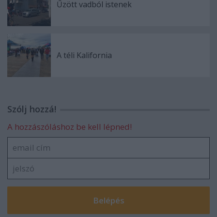
Űzött vadból istenek
A téli Kalifornia
Szólj hozzá!
A hozzászóláshoz be kell lépned!