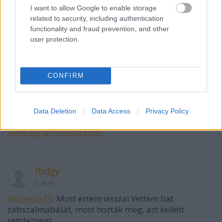
@fhdgy
:
I want to allow Google to enable storage
related to security, including authentication
Oké. Egy darabig még leszek :-)
functionality and fraud prevention, and other
user protection.
kisrumpf
4 éve
CONFIRM
@fhdgy
: ez most jutott eszembe, szinten Somogyban
elo rokonaim aruljak itt a termekeiket/termenyeiket.
Otletado:
Data Deletion
Data Access
Privacy Policy
www.myfarmharta.com/
fhdgy
4 éve
@bpetya75
: Most értem vissza! Vettem hat
zabszalmabálát, most hozták meg, azt kellett
rendeznem.