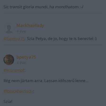
Sic transit gloria mundi, ha mondhatom :-/
blackhairlady
4 éve
@bpetya75
: Szia Petya, de jo, hogy te is beneztel :)
bpetya75
4 éve
@kisrumpf
:
Rég nem jártam arra. Lassan időszerű lenne...
@blackhairlady
:
Szia!