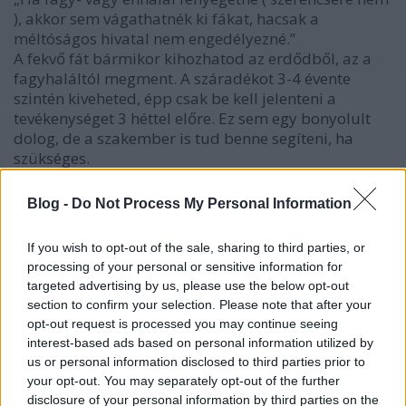
), akkor sem vágathatnék ki fákat, hacsak a
méltóságos hivatal nem engedélyezné.”
A fekvő fát bármikor kihozhatod az erdődből, az a
fagyhaláltól megment. A száradékot 3-4 évente
szintén kiveheted, épp csak be kell jelenteni a
tevékenységet 3 héttel előre. Ez sem egy bonyolult
dolog, de a szakember is tud benne segíteni, ha
szükséges.
„Ha pl. szántót szeretnék ebből a területből, azt is
kérvényezni kellene és hektáronként 0,7-2 millió
Blog -
Do Not Process My Personal Information
forint, a hivatal kegyeitől függően, megváltási díjat
kellene fizetnem állambácsinak.
If you wish to opt-out of the sale, sharing to third parties, or
Az erdősültség növelésére eubácsi kötelez
processing of your personal or sensitive information for
bennünket. Természetes, hogy nem engedjük el
targeted advertising by us, please use the below opt-out
szíre-szóra az erdőket. Amúgy nem lenne elég csak a
section to confirm your selection. Please note that after your
zsét kicsengetned a művelési ág
opt-out request is processed you may continue seeing
megváltoztatásához. Igazolnod kellene, hogy
interest-based ads based on personal information utilized by
közérdekből szeretnéd ezt.
us or personal information disclosed to third parties prior to
„Azt az öt hektáros területet, ami bozót, sem
your opt-out. You may separately opt-out of the further
ültethetném be olyan fával, amit én akarnék, csak
disclosure of your personal information by third parties on the