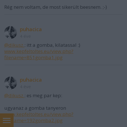
Rég nem voltam, de most sikerült beesnem. ;-)
puhacica
4 éve
@dikusz.
: itt a gomba, kilatassal :)
www.kepfeltoltes.eu/view.php?
filename=851gomba1.jpg
puhacica
4 éve
@dikusz.
: es meg par kep:
ugyanaz a gomba tanyeron
www.kepfeltoltes.eu/view.php?
filename=192gomba2.jpg