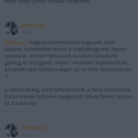
Most ennyi jutott hirtelen eszembe.
puhacica
4 éve
@dikusz.
: nagyon szerencsesek vagyunk, ahol
lakunk, mindenfele terem a medvehagyma. tavaly
tavasszal, amikor hosszabb turakat csinaltunk
gyalog es bringaval, olyan "mezoket" fedeztunk fel,
amiknek nem lattuk a veget. az az illat, hihetetlen jo!
:)
a masik dolog, amit felfedeztunk, a field mushroom
(talan mezei csiperke magyarul), isteni finom, lassan
itt a szezonja.
puhacica
4 éve