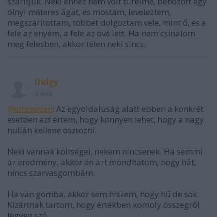
szárítjuk. Neki ehhez nem volt türelme, behozott egy
ölnyi méteres ágat, és mostam, leveleztem,
megszárítottam, többet dolgoztam vele, mint ő, és a
fele az enyém, a fele az övé lett. Ha nem csinálom
meg felesben, akkor télen neki sincs.
fhdgy
4 éve
@élhetetlen
: Az egyoldalúság alatt ebben a konkrét
esetben azt értem, hogy könnyen lehet, hogy a nagy
nullán kellene osztozni.
Neki vannak költségei, nekem nincsenek. Ha semmi
az eredmény, akkor én azt mondhatom, hogy hát,
nincs szarvasgombám.
Ha van gomba, akkor sem hiszem, hogy hű de sok.
Kizártnak tartom, hogy értékben komoly összegről
legyen szó.