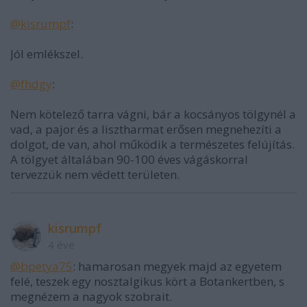
@kisrumpf
:
Jól emlékszel.
@fhdgy
:
Nem kötelező tarra vágni, bár a kocsányos tölgynél a
vad, a pajor és a lisztharmat erősen megnehezíti a
dolgot, de van, ahol működik a természetes felújítás.
A tölgyet általában 90-100 éves vágáskorral
tervezzük nem védett területen.
kisrumpf
4 éve
@bpetya75
: hamarosan megyek majd az egyetem
felé, teszek egy nosztalgikus kört a Botankertben, s
megnézem a nagyok szobrait.