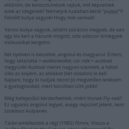
eltűröm, de keresztülnézek rajtuk, mit képzelnek
ezek az idegenek? Némelyik tudatlan kérdi “
puppy
”?!
Felnőtt kutya vagyok! Hogy mik vannak!
Városi kutya vagyok, sétálni pórázon megyek, de van
egy kis kert a házunk mögött, oda sokszor kimegyek
mókusokat kergetni.
Két nyelven is beszélek, angolul és magyarul. Értem,
hogy séta/séta =
walkie/walkie
;
car ride
= autóval
megyünk! Autóval menni nagyon szeretek, a hátsó
ülés az enyém, az ablakot (két oldalon) le kell
hajtani, hogy ki tudjak nézni! Jó megvetően lenézem
a gyalogosokat, mert kocsiban ülni jobb!
Még befejezőül kérdezhetitek, miért hívnak Fly-nak?
Ez ugyanis angolul legyet, avagy repülnit jelent, nem
szokásos kutyanév.
Talán emlékeztek a régi (1985) filmre, Vissza a