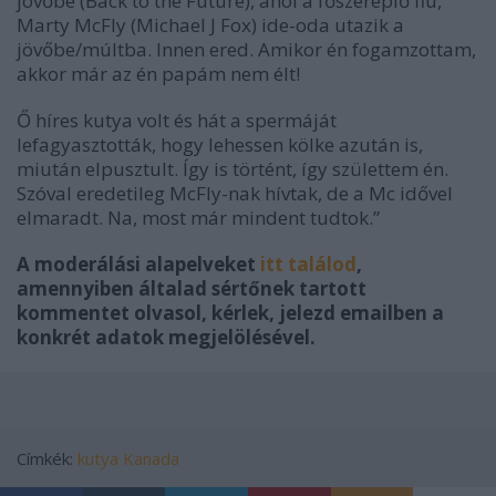
jövőbe (Back to the Future), ahol a főszereplő fiú,
Marty McFly (Michael J Fox) ide-oda utazik a
jövőbe/múltba. Innen ered. Amikor én fogamzottam,
akkor már az én papám nem élt!
Ő híres kutya volt és hát a spermáját
lefagyasztották, hogy lehessen kölke azután is,
miután elpusztult. Így is történt, így születtem én.
Szóval eredetileg McFly-nak hívtak, de a Mc idővel
elmaradt. Na, most már mindent tudtok.”
A moderálási alapelveket
itt találod
,
amennyiben általad sértőnek tartott
kommentet olvasol, kérlek, jelezd emailben a
konkrét adatok megjelölésével.
Címkék:
kutya
Kanada