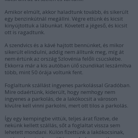
Amikor elmúlt, akkor haladtunk tovább, és sikerült
egy benzinkútnál megállni. Végre ettünk és kicsit
kinyújtottuk a lábunkat. Követett a jégeső, és kicsit
ott is ragadtunk.
A szendvics és a kávé hajtott bennünket, és mikor
sikerült elindulni, addig nem álltunk meg, míg át
nem értünk az ország Szlovénia felőli csücskébe.
Ekkorra már a kis autóban ülő szundikat leszámítva
több, mint 50 órája voltunk fent.
Foglaltunk szállást ingyenes parkolással Gradóban.
Mire odaértünk, kiderült, hogy nemhogy nem
ingyenes a parkolás, de a lakókocsit a városon
kívülre kell vinni parkolni, mert ott tilos a parkolás.
Így egy kempingbe vittük, teljes árat fizetve, de
nekünk kellett szállás, sőt a foglaltat vissza sem
lehetett mondani. Külön fizettünk a lakókocsinak,