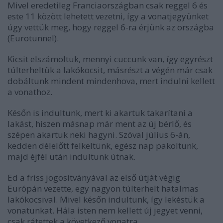
Mivel eredetileg Franciaországban csak reggel 6 és
este 11 között lehetett vezetni, így a vonatjegyünket
úgy vettük meg, hogy reggel 6-ra érjünk az országba
(Eurotunnel).
Kicsit elszámoltuk, mennyi cuccunk van, így egyrészt
túlterheltük a lakókocsit, másrészt a végén már csak
dobáltunk mindent mindenhova, mert indulni kellett
a vonathoz.
Későn is indultunk, mert ki akartuk takarítani a
lakást, hiszen másnap már ment az új bérlő, és
szépen akartuk neki hagyni. Szóval július 6-án,
kedden délelőtt felkeltünk, egész nap pakoltunk,
majd éjfél után indultunk útnak.
Ed a friss jogosítványával az első útját végig
Európán vezette, egy nagyon túlterhelt hatalmas
lakókocsival. Mivel későn indultunk, így lekéstük a
vonatunkat. Hála isten nem kellett új jegyet venni,
csak rátettek a következő vonatra.