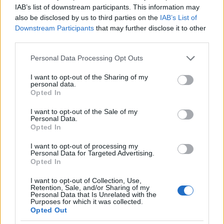
IAB’s list of downstream participants. This information may
Hát nagyon nem ez történt. A lakókocsi állandóan
also be disclosed by us to third parties on the
IAB’s List of
szlalomozott, és megdobta az autót, főleg ha egy
Downstream Participants
that may further disclose it to other
nagy teherautó hajtott el mellettünk. Iszonyatos
third parties.
stressz volt, több százszor le kellett állni a leálló
sávban, hogy újra tudjunk indulni, és a többi vezető
Please note that this website/app uses one or more Google
Personal Data Processing Opt Outs
services and may gather and store information including but
nem volt valami megértő.
not limited to your visit or usage behaviour. You may click to
I want to opt-out of the Sharing of my
personal data.
grant or deny consent to Google and its third-party tags to
Ahol nem volt leállósáv, ott imádkoztunk, hogy ne
Opted In
use your data for below specified purposes in below Google
lengjen be a kocsi. Az országban bárhol megálltunk,
consent section.
nem volt rendes ennivaló, szinte semmi nem volt
I want to opt-out of the Sale of my
Personal Data.
nyitva, és egyik vécén sem volt ülőke (egyébként
Opted In
Olaszországban sem).
I want to opt-out of processing my
Franciaországban az úton kell az útdíjakat fizetni. Az
Personal Data for Targeted Advertising.
Opted In
utolsó kapunál próbáltam a kártyámmal fizetni (ez
már este 11 volt), de beszívta a kártyát a gép. Azt a
I want to opt-out of Collection, Use,
terrort.
Retention, Sale, and/or Sharing of my
Personal Data that Is Unrelated with the
Purposes for which it was collected.
Hívtunk segítséget, de persze senki nem beszélt
Opted Out
angolul, így az én minimális franciatudásommal