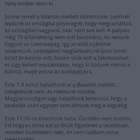
hány ember veszi ki.
Szóval ismét a kitartás mellett döntöttünk. Lentinél
léptünk az országba pityeregve, hogy megcsináltuk,
az országban vagyunk, már nem sok kell. A pályán
még 70 kilométerig nem volt benzinkút, de nekünk
fogyott az üzemanyag, így az első kijárónál
lementünk, Letenyénél megtankoltunk (ami ismét
kicsit bravúros volt, hiszen szűk volt a lakókocsival,
és úgy kellett visszatolatni, hogy ki bírjunk menni a
kútról), majd vissza az autópályára.
Este 7-8 körül haladtunk el a Balaton mellett,
integettünk neki, és mentünk tovább.
Magyarországon úgy haladtunk keresztül, hogy a
tankolás után egyszer sem álltunk meg a végcélig.
Este 11:30-ra érkeztünk haza. Őszintén nem tudom,
Ed hogyan bírta ezt az őrült figyelmet a vezetéssel,
minden tiszteletem neki, én nem tudtam volna
megcsinálni.