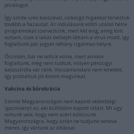
jelzálogot.
Így szinte üres kasszával, csikorgó fogakkal terveztük
tovább a hazautat. Az indulásunk előtti utolsó hétre
programokat szerveztünk, mert két évig, amíg kint
voltam, csak a lakás belsejét láttam a vírus miatt, így
foglaltunk pár jegyet néhány izgalmas helyre.
Őszintén, bár ne tettük volna, mert amikor
foglaltunk, még nem tudtuk, milyen pénzügyi
katasztrófa vár ránk. Visszamondani nem lehetett,
így próbáltuk jól érezni magunkat.
Vakcina és bürokrácia
Eleinte Magyarországon nem kapott védettségi
igazolványt az, aki külföldön kapott oltást. Mi úgy
voltunk vele, hogy nem azért költözünk
Magyarországra, hogy aztán ne tudjunk sehova
menni, így vártunk az oltással.