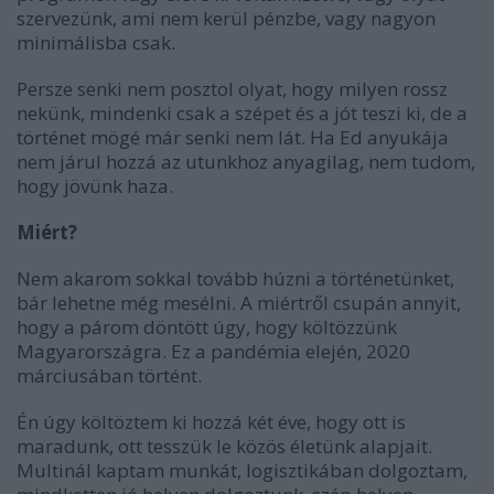
szervezünk, ami nem kerül pénzbe, vagy nagyon
minimálisba csak.
Persze senki nem posztol olyat, hogy milyen rossz
nekünk, mindenki csak a szépet és a jót teszi ki, de a
történet mögé már senki nem lát. Ha Ed anyukája
nem járul hozzá az utunkhoz anyagilag, nem tudom,
hogy jövünk haza.
Miért?
Nem akarom sokkal tovább húzni a történetünket,
bár lehetne még mesélni. A miértről csupán annyit,
hogy a párom döntött úgy, hogy költözzünk
Magyarországra. Ez a pandémia elején, 2020
márciusában történt.
Én úgy költöztem ki hozzá két éve, hogy ott is
maradunk, ott tesszük le közös életünk alapjait.
Multinál kaptam munkát, logisztikában dolgoztam,