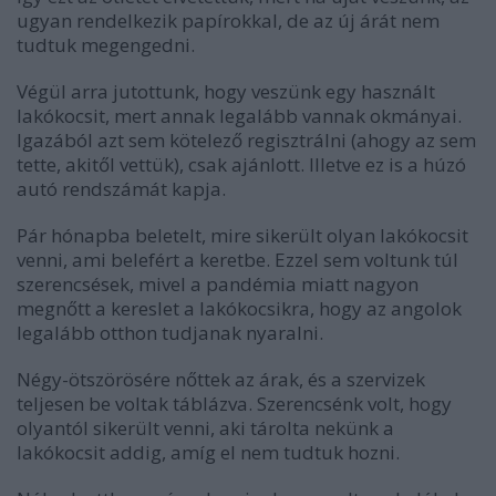
ugyan rendelkezik papírokkal, de az új árát nem
tudtuk megengedni.
Végül arra jutottunk, hogy veszünk egy használt
lakókocsit, mert annak legalább vannak okmányai.
Igazából azt sem kötelező regisztrálni (ahogy az sem
tette, akitől vettük), csak ajánlott. Illetve ez is a húzó
autó rendszámát kapja.
Pár hónapba beletelt, mire sikerült olyan lakókocsit
venni, ami belefért a keretbe. Ezzel sem voltunk túl
szerencsések, mivel a pandémia miatt nagyon
megnőtt a kereslet a lakókocsikra, hogy az angolok
legalább otthon tudjanak nyaralni.
Négy-ötszörösére nőttek az árak, és a szervizek
teljesen be voltak táblázva. Szerencsénk volt, hogy
olyantól sikerült venni, aki tárolta nekünk a
lakókocsit addig, amíg el nem tudtuk hozni.