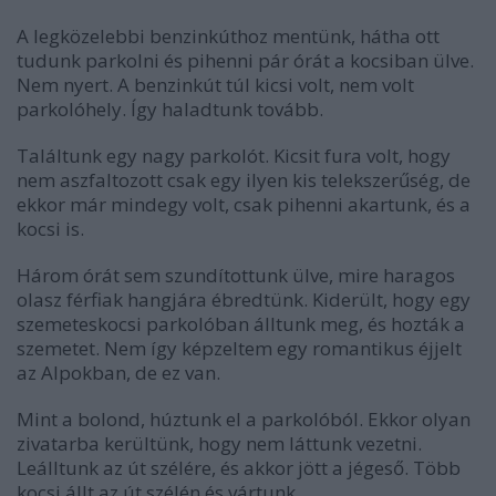
A legközelebbi benzinkúthoz mentünk, hátha ott
tudunk parkolni és pihenni pár órát a kocsiban ülve.
Nem nyert. A benzinkút túl kicsi volt, nem volt
parkolóhely. Így haladtunk tovább.
Találtunk egy nagy parkolót. Kicsit fura volt, hogy
nem aszfaltozott csak egy ilyen kis telekszerűség, de
ekkor már mindegy volt, csak pihenni akartunk, és a
kocsi is.
Három órát sem szundítottunk ülve, mire haragos
olasz férfiak hangjára ébredtünk. Kiderült, hogy egy
szemeteskocsi parkolóban álltunk meg, és hozták a
szemetet. Nem így képzeltem egy romantikus éjjelt
az Alpokban, de ez van.
Mint a bolond, húztunk el a parkolóból. Ekkor olyan
zivatarba kerültünk, hogy nem láttunk vezetni.
Leálltunk az út szélére, és akkor jött a jégeső. Több
kocsi állt az út szélén és vártunk.