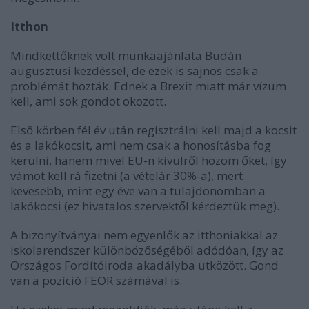
Itthon
Mindkettőknek volt munkaajánlata Budán
augusztusi kezdéssel, de ezek is sajnos csak a
problémát hozták. Ednek a Brexit miatt már vízum
kell, ami sok gondot okozott.
Első körben fél év után regisztrálni kell majd a kocsit
és a lakókocsit, ami nem csak a honosításba fog
kerülni, hanem mivel EU-n kívülről hozom őket, így
vámot kell rá fizetni (a vételár 30%-a), mert
kevesebb, mint egy éve van a tulajdonomban a
lakókocsi (ez hivatalos szervektől kérdeztük meg).
A bizonyítványai nem egyenlők az itthoniakkal az
iskolarendszer különbözőségéből adódóan, így az
Országos Fordítóiroda akadályba ütközött. Gond
van a pozíció FEOR számával is.