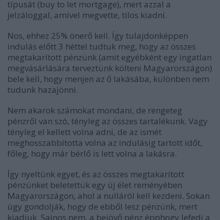
típusát (buy to let mortgage), mert azzal a
jelzáloggal, amivel megvette, tilos kiadni.
Nos, ehhez 25% önerő kell. Így tulajdonképpen
indulás előtt 3 héttel tudtuk meg, hogy az összes
megtakarított pénzünk (amit egyébként egy ingatlan
megvásárlására terveztünk költeni Magyarországon)
bele kell, hogy menjen az ő lakásába, különben nem
tudunk hazajönni.
Nem akarok számokat mondani, de rengeteg
pénzről van szó, tényleg az összes tartalékunk. Vagy
tényleg el kellett volna adni, de az ismét
meghosszabbította volna az indulásig tartott időt,
főleg, hogy már bérlő is lett volna a lakásra.
Így nyeltünk egyet, és az összes megtakarított
pénzünket beletettük egy új élet reményében
Magyarországon, ahol a nulláról kell kezdeni. Sokan
úgy gondolják, hogy de ebből lesz pénzünk, mert
kiadjuk. Sajnos nem, a bejövő pénz épphogy lefedi a