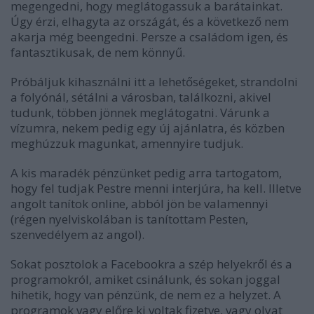
megengedni, hogy meglátogassuk a barátainkat.
Úgy érzi, elhagyta az országát, és a következő nem
akarja még beengedni. Persze a családom igen, és
fantasztikusak, de nem könnyű.
Próbáljuk kihasználni itt a lehetőségeket, strandolni
a folyónál, sétálni a városban, találkozni, akivel
tudunk, többen jönnek meglátogatni. Várunk a
vízumra, nekem pedig egy új ajánlatra, és közben
meghúzzuk magunkat, amennyire tudjuk.
A kis maradék pénzünket pedig arra tartogatom,
hogy fel tudjak Pestre menni interjúra, ha kell. Illetve
angolt tanítok online, abból jön be valamennyi
(régen nyelviskolában is tanítottam Pesten,
szenvedélyem az angol).
Sokat posztolok a Facebookra a szép helyekről és a
programokról, amiket csinálunk, és sokan joggal
hihetik, hogy van pénzünk, de nem ez a helyzet. A
programok vagy előre ki voltak fizetve, vagy olyat