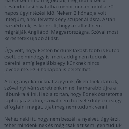
Ha ezeket mind megoldják, még utána kell a
bevándorlási hivatalba menni, onnan indul a 70
napos ügyintézési idő. Nekem 2 hónapja volt
interjúm, ahol felvettek egy szuper állásra. Aztán
hazaértünk, és kiderült, hogy az állást nem
migrálják Angliából Magyarországra. Szóval most
kereshetek újabb állást.
Úgy volt, hogy Pesten bérlünk lakást, több is kútba
esett, de mindegy is, mert addig nem tudunk
bérelni, amíg legalább egyikünknek nincs
jövedelme. Ez 3 hónapba is beletelhet.
Addig anyukáméknál vagyunk, ők etetnek-itatnak,
szóval nyilván szeretnénk minél hamarabb újra a
lábunkra állni. Hab a tortán, hogy Ednek összetört a
laptopja az úton, szóval nem tud vele dolgozni vagy
elfoglalni magát, újat meg nem tudunk venni.
Nehéz neki itt, hogy nem beszéli a nyelvet, úgy érzi,
teher mindenkinek és még csak azt sem igen tudjuk