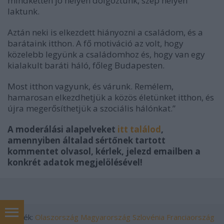
mindketten jó helyen dolgoztunk, szép helyen
laktunk.
Aztán neki is elkezdett hiányozni a családom, és a
barátaink itthon. A fő motiváció az volt, hogy
közelebb legyünk a családomhoz és, hogy van egy
kialakult baráti háló, főleg Budapesten.
Most itthon vagyunk, és várunk. Remélem,
hamarosan elkezdhetjük a közös életünket itthon, és
újra megerősíthetjük a szociális hálónkat.”
A moderálási alapelveket
itt találod
,
amennyiben általad sértőnek tartott
kommentet olvasol, kérlek, jelezd emailben a
konkrét adatok megjelölésével!
Címkék:
Olaszország
Magyarország
Szlovénia
Franciaország