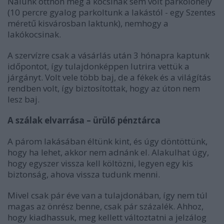
Nálunk otthon még a kocsinak sem volt parkolóhely
(10 percre gyalog parkoltunk a lakástól - egy Szentes
méretű kisvárosban laktunk), nemhogy a
lakókocsinak.
A szervízre csak a vásárlás után 3 hónapra kaptunk
időpontot, így tulajdonképpen lutrira vettük a
járgányt. Volt vele több baj, de a fékek és a világítás
rendben volt, így biztosítottak, hogy az úton nem
lesz baj.
A szálak elvarrása – ürülő pénztárca
A párom lakásában éltünk kint, és úgy döntöttünk,
hogy ha lehet, akkor nem adnánk el. Alakulhat úgy,
hogy egyszer vissza kell költözni, legyen egy kis
biztonság, ahova vissza tudunk menni.
Mivel csak pár éve van a tulajdonában, így nem túl
magas az önrész benne, csak pár százalék. Ahhoz,
hogy kiadhassuk, meg kellett változtatni a jelzálog