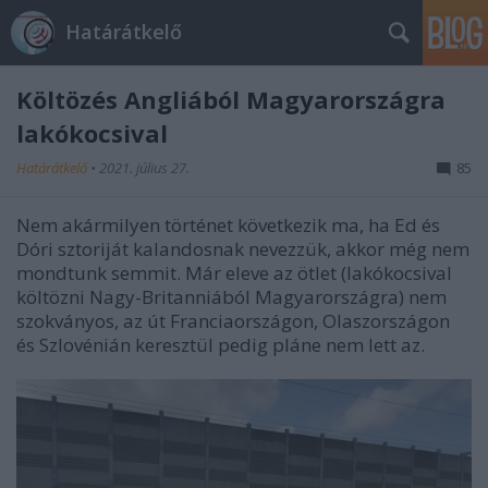
Határátkelő
Költözés Angliából Magyarországra
lakókocsival
Határátkelő
•
2021. július 27.
85
Nem akármilyen történet következik ma, ha Ed és
Dóri sztoriját kalandosnak nevezzük, akkor még nem
mondtunk semmit. Már eleve az ötlet (lakókocsival
költözni Nagy-Britanniából Magyarországra) nem
szokványos, az út Franciaországon, Olaszországon
és Szlovénián keresztül pedig pláne nem lett az.