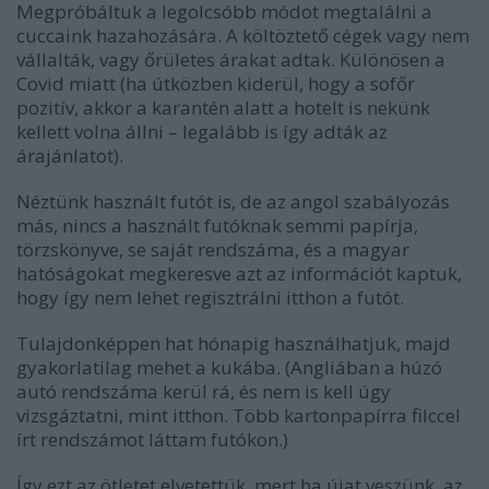
Megpróbáltuk a legolcsóbb módot megtalálni a
cuccaink hazahozására. A költöztető cégek vagy nem
vállalták, vagy őrületes árakat adtak. Különösen a
Covid miatt (ha útközben kiderül, hogy a sofőr
pozitív, akkor a karantén alatt a hotelt is nekünk
kellett volna állni – legalább is így adták az
árajánlatot).
Néztünk használt futót is, de az angol szabályozás
más, nincs a használt futóknak semmi papírja,
törzskönyve, se saját rendszáma, és a magyar
hatóságokat megkeresve azt az információt kaptuk,
hogy így nem lehet regisztrálni itthon a futót.
Tulajdonképpen hat hónapig használhatjuk, majd
gyakorlatilag mehet a kukába. (Angliában a húzó
autó rendszáma kerül rá, és nem is kell úgy
vizsgáztatni, mint itthon. Több kartonpapírra filccel
írt rendszámot láttam futókon.)
Így ezt az ötletet elvetettük, mert ha újat veszünk, az