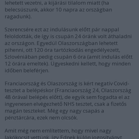
lehetett vezetni, a kijárási tilalom miatt (ha
belecsúszunk, akkor 10 napra az országban
ragadunk).
Szerencsére ezt az indulásunk előtt pár nappal
feloldották, de így is csupán 24 óránk volt áthaladni
az országon. Egyedül Olaszországban lehetett
pihenni, ott 120 óra tartózkodás engedélyezett,
Szlovéniában pedig csupán 6 óra (amit indulás előtt
12 órára emeltek). Ügyeskedni kellett, hogy minden
időben beleférjen.
Franciaország és Olaszország is kért negatív Covid-
tesztet a belépéskor (Franciaország 24, Olaszország
48 órával belépés előtt), de egyik sem fogadta el az
ingyenesen elvégezhető NHS tesztet, csak a fizetős
magán teszteket. Még egy nagy csapás a
pénztárcára, ezek nem olcsók.
Amit még nem említettem, hogy mivel nagy
lakókocsit vettünk, így Ednek külön jogosítványt