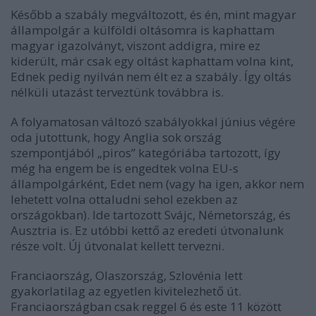
Később a szabály megváltozott, és én, mint magyar
állampolgár a külföldi oltásomra is kaphattam
magyar igazolványt, viszont addigra, mire ez
kiderült, már csak egy oltást kaphattam volna kint,
Ednek pedig nyilván nem élt ez a szabály. Így oltás
nélküli utazást terveztünk továbbra is.
A folyamatosan változó szabályokkal június végére
oda jutottunk, hogy Anglia sok ország
szempontjából „piros” kategóriába tartozott, így
még ha engem be is engedtek volna EU-s
állampolgárként, Edet nem (vagy ha igen, akkor nem
lehetett volna ottaludni sehol ezekben az
országokban). Ide tartozott Svájc, Németország, és
Ausztria is. Ez utóbbi kettő az eredeti útvonalunk
része volt. Új útvonalat kellett tervezni.
Franciaország, Olaszország, Szlovénia lett
gyakorlatilag az egyetlen kivitelezhető út.
Franciaországban csak reggel 6 és este 11 között