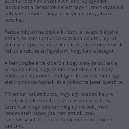
aztán a kocsinak a szálláson, ahol az egyetlen
kulcsunkat a recepción kellett hagyni, mert olyan kis
hely volt parkolni, hogy a recepciós mozgatta a
kocsikat.
Persze miután leadtuk a kulcsot, a recepció éjjelre
bezárt, és nem tudtunk a kocsikba bejutni, így Ed,
aki alvási apnoea maszkkal alszik, kipolcolva maszk
nélkül aludt, és én figyeltem, hogy kap-e levegőt.
A kempingbe érve kiderült, hogy annyira szűkek a
kemping utcái, hogy szinte lehetetlen ezt a nagy
lakókocsit leparkolni. Hát igen. Ed neki is ment egy
elektromos oszlopnak, és a dobozt teljesen széttörte.
Tíz ember kellett hozzá, hogy egy szabad helyre
betoljuk a lakókocsit, és aztán vissza a szállásra.
Szerencsére egy étterem még nyitva volt, mert
rendes ételt napok óta nem ettünk, csak
szendvicseket. 60 órát voltunk fent, mire pihenni
tudtunk.