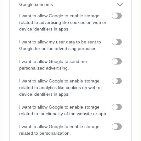
sikerült kommunikálni. Ottragadtunk a kapunál kb.
Google consents
20 percre, mire jött valaki, aki konkrétan szétszedte a
I want to allow Google to enable storage
gépet, hogy belülről kirángassa a kártyámat. Fizetni
related to advertising like cookies on web or
viszont akkor sem tudtunk vele. Áldom az eszemet,
device identifiers in apps.
hogy váltottunk eurót, így azzal tudtunk fizetni.
Ekkor már a második napot láttam lemenni alvás
I want to allow my user data to be sent to
nélkül.
Google for online advertising purposes.
Körülbelül a 30 óra ébrenlétnél tudtuk meg, hogy az
I want to allow Google to send me
új bérlő nem elégedett a lakás tisztaságával és a
personalized advertising.
falakkal, és velünk akarja kifizettetni a teljes festést
és a profi takarítót. Mondanom sem kell, hogy erre
I want to allow Google to enable storage
már végképp nem volt sem pénzünk, sem türelmünk.
related to analytics like cookies on web or
device identifiers in apps.
Annyit sikerült elérnem, hogy mivel az összes
szobára van festék félretéve, azt ő maga úgy intézi,
I want to allow Google to enable storage
ahogy akarja, és egy jó nagy összeget pedig nekünk
related to functionality of the website or app.
kell kifizetni a takarításért. Ez azért volt bosszantó,
mert direkt maradunk, hogy takarítsunk, és ezért is
I want to allow Google to enable storage
related to personalization.
késtük le a vonatot. Mindegy, ezt is lenyeltük.