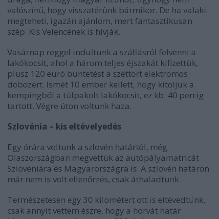
valószínű, hogy visszatérünk bármikor. De ha valaki
megteheti, igazán ajánlom, mert fantasztikusan
szép. Kis Velencének is hívják.
Vasárnap reggel indultunk a szállásról felvenni a
lakókocsit, ahol a három teljes éjszakát kifizettük,
plusz 120 euró büntetést a széttört elektromos
dobozért. Ismét 10 ember kellett, hogy kitoljuk a
kempingből a túlpakolt lakókocsit, ez kb. 40 percig
tartott. Végre úton voltunk haza.
Szlovénia – kis eltévelyedés
Egy órára voltunk a szlovén határtól, még
Olaszországban megvettük az autópályamatricát
Szlovéniára és Magyarországra is. A szlovén határon
már nem is volt ellenőrzés, csak áthaladtunk.
Természetesen egy 30 kilométert ott is eltévedtünk,
csak annyit vettem észre, hogy a horvát határ