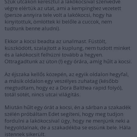
Szűk utcákon keresztül a lakókocsival szenvedve
végre elértük az utat, ami a kempinghez vezetett
(persze annyira tele volt a lakókocsi, hogy ha
kinyitottuk, ömlöttek ki belőle a cuccok, nem
tudtunk benne aludni).
Ekkor a kocsi beadta az unalmast. Füstölt,
küszködött, szalajtott a kuplung, nem tudott minket
és a lakókocsit felhúzni tovább a hegyen.
Ottragadtunk az úton (!) egy órára, amíg hűlt a kocsi.
Az éjszaka kellős közepén, az egyik oldalon hegyfal,
a másik oldalon egy veszélyes zuhatag (később
megtudtam, hogy ez a Dora Balthea rapid folyó),
totál sötét, nincs utcai világítás.
Miután hűlt egy órát a kocsi, én a sárban a szakadék
szélén próbáltam Edet segíteni, hogy meg tudjon
fordulni a lakókocsival úgy, hogy ne menjünk neki a
hegyoldalnak, de a szakadékba se essünk bele. Hála
istennek sikerült.