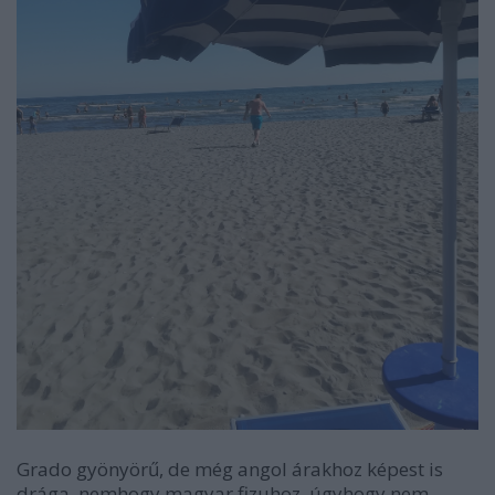
Grado gyönyörű, de még angol árakhoz képest is
drága, nemhogy magyar fizuhoz, úgyhogy nem