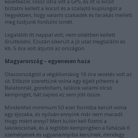
következik: rossz útra vitt a GPS, és itt is kicsit
biztatni kellett a kocsit és a szalajtó kuplungot a
hegyekben, hogy valami szakadék és farakás mellett
meg tudjunk fordulni ismét.
Legalább itt nappal volt, nem sötétben kellett
őrültködni. Ezután sikerült a jó utat megtalálni és
kb. 5 óra volt átjutni az országon.
Magyarország – egyenesen haza
Olaszországtól a végállomásig 16 óra vezetés volt az
út. Először szerettünk volna egy éjjelt pihenni a
Balatonnál, gondoltam, találok valami olcsó
kempinget, hát sajnos ez sem jött össze.
Mindenhol minimum 50 ezer forintba került volna
egy éjszaka, és nyilván ennyink már nem maradt.
Hogy miért ennyi? Mert külön kell fizetni a
lakókocsinak, és a legtöbb kempingben a faházak 6
személyesek és ugyanannyiba kerülnek, mindegy