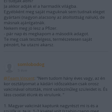
El tudják adni?
Ja akkor adják el a harmadik világba.
Egyébként meg saját maguknak sem tudnak eleget
gyártani (nagyon alacsony az átoltottság náluk), de
másnak ajánlgatnák.
Nekem meg jó lesz a Pfizer.
- pár nap és megkapom a második adagot.
Te meg csak tesztelgess, természetesen saját
pénzért, ha utazni akarsz.
somlobodog
5 éve
@Team Vincent
: "Nem tudom hány éves vagy, az én
kor osztályomat a kádári időszakban csak orosz
vakcinával oltották, mint valószínűleg szüleidet is. És
láss csodát élünk és virulunk. "
1. Magyar vakcinát kaptunk nagyrészt mi is és a
szülők is, te is, 1-2 kivétel volt (szabin csepp meg