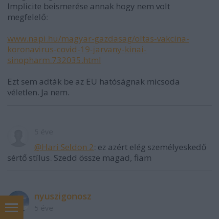
Implicite beismerése annak hogy nem volt
megfelelő:
www.napi.hu/magyar-gazdasag/oltas-vakcina-
koronavirus-covid-19-jarvany-kinai-
sinopharm.732035.html
Ezt sem adták be az EU hatóságnak micsoda
véletlen. Ja nem.
5 éve
@Hari Seldon 2
: ez azért elég személyeskedő
sértő stílus. Szedd össze magad, fiam
nyuszigonosz
5 éve