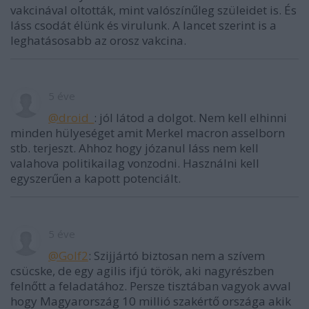
vakcinával oltották, mint valószínűleg szüleidet is. És
láss csodát élünk és virulunk. A lancet szerint is a
leghatásosabb az orosz vakcina.
5 éve
@droid_
: jól látod a dolgot. Nem kell elhinni
minden hülyeséget amit Merkel macron asselborn
stb. terjeszt. Ahhoz hogy józanul láss nem kell
valahova politikailag vonzodni. Használni kell
egyszerűen a kapott potenciált.
5 éve
@Golf2
: Szijjártó biztosan nem a szívem
csücske, de egy agilis ifjú török, aki nagyrészben
felnőtt a feladatához. Persze tisztában vagyok avval
hogy Magyarország 10 millió szakértő országa akik