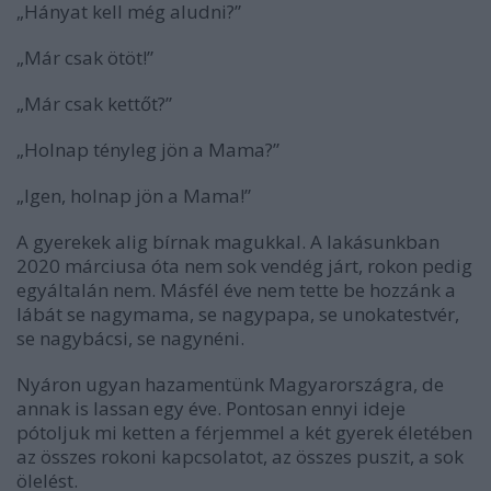
„Hányat kell még aludni?”
„Már csak ötöt!”
„Már csak kettőt?”
„Holnap tényleg jön a Mama?”
„Igen, holnap jön a Mama!”
A gyerekek alig bírnak magukkal. A lakásunkban
2020 márciusa óta nem sok vendég járt, rokon pedig
egyáltalán nem. Másfél éve nem tette be hozzánk a
lábát se nagymama, se nagypapa, se unokatestvér,
se nagybácsi, se nagynéni.
Nyáron ugyan hazamentünk Magyarországra, de
annak is lassan egy éve. Pontosan ennyi ideje
pótoljuk mi ketten a férjemmel a két gyerek életében
az összes rokoni kapcsolatot, az összes puszit, a sok
ölelést.