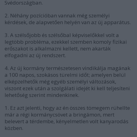
Svédországban.
2. Néhány pozícióban vannak még személyi
kérdések, de alapvetően helyén van az új apparátus.
3. A szélsőjobb és szélsőbal képviselőkkel volt a
legtöbb probléma, ezekkel szemben komoly fizikai
erőszakot is alkalmazni kellett, nem akarták
elfogadni az új rendszert.
4. Az új kormány természetesen vindikálja magának
a 100 napos, szokásos türelmi időt; amelyen belül
elképzelhetők még egyéb személyi változások,
viszont ezek után a szolgálati idejét ki kell teljesíteni
lehetőség szerint mindenkinek.
1. Ez azt jelenti, hogy az én összes tömegem rühellte
már a régi kormánycsövet a bringámon, mert
belevert a térdembe, kényelmetlen volt kanyarodás
közben.