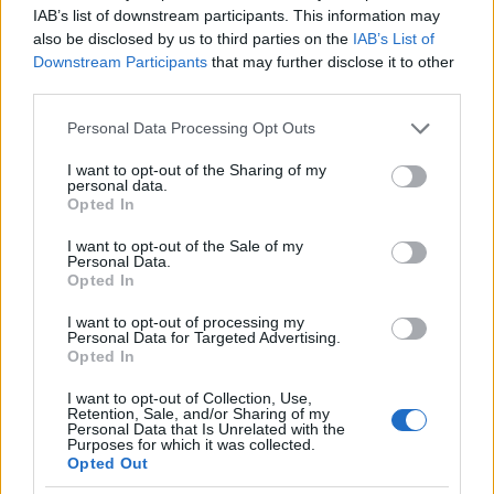
IAB’s list of downstream participants. This information may
A világ legszebb utazása
also be disclosed by us to third parties on the
IAB’s List of
Downstream Participants
that may further disclose it to other
third parties.
Please note that this website/app uses one or more Google
Personal Data Processing Opt Outs
Magyarok karácsonya a világ körül
services and may gather and store information including but
not limited to your visit or usage behaviour. You may click to
I want to opt-out of the Sharing of my
personal data.
grant or deny consent to Google and its third-party tags to
Opted In
use your data for below specified purposes in below Google
consent section.
I want to opt-out of the Sale of my
Personal Data.
Szólj hozzá!
Opted In
A hozzászóláshoz be kell lépned!
I want to opt-out of processing my
Personal Data for Targeted Advertising.
Opted In
I want to opt-out of Collection, Use,
Retention, Sale, and/or Sharing of my
Personal Data that Is Unrelated with the
Purposes for which it was collected.
Opted Out