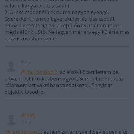
valami kanyaro oltás talán)
2. A láss csodát élünk duma nagyon gyenge.
Gyerekként nem volt gyerekules, és láss csodát
élünk. Lehetett cigizni a repülőn és az étteremben
mégis élünk... Stb. Ne legyen már erv egy kB értelmes
hozzaszolasban sztem
5 éve
@Hari Seldon 2
: az elsők között lettem be
oltva, most is útközben vagyok. Semmit nem tudsz
rólam,emiatt vaktában vagdalkozol. Ennyit az
objektivitasodrol
droid_
5 éve
@Hari Seldon 2
: az nem zavar ugye, hogy eppen a te