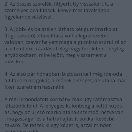
2. Az összes szerelék, fittyerfütty visszakerült, a
személyes beállítások, kényelmes távolságok
figyelembe vételével.
3. A jobb- és balszélen látható két gumimarkolat
(fogódzkodó) eltávolítása volt a legnehezebb
valóban, csavar helyett maga a gumicső szorul rá az
acélfelületre, ráadásul elég nagy területen. Tényleg
anyázkodtam, mire lejött, meg visszament a
másikra.
4. Az első pár hónapban biztosan kell még ide-oda
állítanom dolgokat, a csőnek a szögét, de utána már
fixen szeretném használni.
A régi lemondatott kormány csak úgy rátámasztva
látszódik felül. A lényeges különbség a kettő között
az, hogy az új cső markolatának szemből nézve van
„magassága” és a hátrahajlás is sokkal kevésbé
zavaró. De teszek ki egy képet is, azzal minden
érthetővé válik.