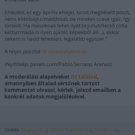
Elnézést, ez egy április elsejei, kicsit megkésett poszt,
némi klikkbájt címadással, de minden szava igaz, így
történt. Ha másoknak lehet ilyet (a jutub/tecső cirka
kétharmada is ilyen ajánló képekből áll...), akkor
nekem is hadd lehessen, legalább egyszer.”
A teljes posztot
itt olvashatjátok el
.
(Nyitókép: pexels.com/Pablo Serrano Arenas)
A moderálási alapelveket
itt találod
,
amennyiben általad sértőnek tartott
kommentet olvasol, kérlek, jelezd emailben a
konkrét adatok megjelölésével.
Címkék:
blogajánló
Új-Zéland
Franciaország
Svédország