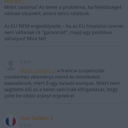
@droid_
:
Miért zavarna? Az lenne a probléma, ha felelősséget
vállnak olyanért, amire nincs rálátsuk.
Az EU NEM engedélyezte. - ha az EU hivatalos szervei
nem vállanak rá "garanciát", majd egy politikus
vállaljon? Mire fel?
5 éve
@Hari Seldon 2
: a francia szupersztár
mindenhez véleményt mond és mindenhol
beavatkozik, mert ő egy haladó európai. Miért nem
segítette elő az a keleti vakcinák elfogadását, hogy
jobb be oltási arányt érjenek el.
Hari Seldon 2
5 éve