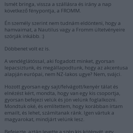
Ismét bringa, vissza a szállásra és irány a nap
következő fénypontja, a FROMM.
Én személy szerint nem tudnám eldönteni, hogy a
hamvaimat, a Nautilus vagy a Fromm ültetvényeire
szórják inkább. :)
Döbbenet volt ez is.
A vendéglátóssal, aki fogadott minket, gyorsan
lepacsiztunk, és megállapodtunk, hogy az akcentusa
alapján európai, nem NZ-lakos ugye? Nem, svájci.
Hozott gyorsan egy sajt/felvágott/kenyér tálat és
elnézést kért, mondta, hogy van egy kis csoportja,
gyorsan befejezi velük és jön velünk foglalkozni.
Mondtuk oké, és említettem, hogy korábban írtam
emailt, és lehet, számítanak ránk. Igen vártuk a
magyarokat, mindjárt velünk lesz.
Befejezte, aztán levette a szép kis kötényét, egy