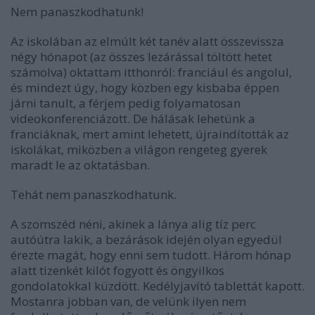
Nem panaszkodhatunk!
Az iskolában az elmúlt két tanév alatt összevissza
négy hónapot (az összes lezárással töltött hetet
számolva) oktattam itthonról: franciául és angolul,
és mindezt úgy, hogy közben egy kisbaba éppen
járni tanult, a férjem pedig folyamatosan
videokonferenciázott. De hálásak lehetünk a
franciáknak, mert amint lehetett, újraindították az
iskolákat, miközben a világon rengeteg gyerek
maradt le az oktatásban.
Tehát nem panaszkodhatunk.
A szomszéd néni, akinek a lánya alig tíz perc
autóútra lakik, a bezárások idején olyan egyedül
érezte magát, hogy enni sem tudott. Három hónap
alatt tizenkét kilót fogyott és öngyilkos
gondolatokkal küzdött. Kedélyjavító tablettát kapott.
Mostanra jobban van, de velünk ilyen nem