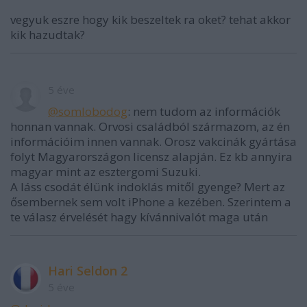
vegyuk eszre hogy kik beszeltek ra oket? tehat akkor
kik hazudtak?
5 éve
@somlobodog
: nem tudom az információk
honnan vannak. Orvosi családból származom, az én
információim innen vannak. Orosz vakcinák gyártása
folyt Magyarországon licensz alapján. Ez kb annyira
magyar mint az esztergomi Suzuki.
A láss csodát élünk indoklás mitől gyenge? Mert az
ősembernek sem volt iPhone a kezében. Szerintem a
te válasz érvelését hagy kívánnivalót maga után
Hari Seldon 2
5 éve