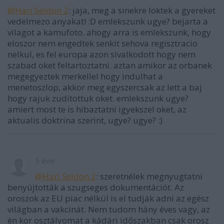
@Hari Seldon 2
: jaja, meg a sinekre loktek a gyereket
vedelmezo anyakat! :D emlekszunk ugye? bejarta a
vilagot a kamufoto. ahogy arra is emlekszunk, hogy
eloszor nem engedtek senkit sehova regisztracio
nelkul, es fel europa azon sivalkodott hogy nem
szabad oket feltartoztatni. aztan amikor az orbanek
megegyeztek merkellel hogy indulhat a
menetoszlop, akkor meg egyszercsak az lett a baj
hogy rajuk zuditottuk oket. emlekszunk ugye?
amiert most te is hibaztatni igyekszel oket, az
aktualis doktrina szerint, ugye? ugye? :)
5 éve
@Hari Seldon 2
: szeretnélek megnyugtatni
benyújtották a szugseges dokumentációt. Az
oroszok az EU piac nélkül is el tudják adni az egész
világban a vakcinát. Nem tudom hány éves vagy, az
én kor osztályomat a kádári időszakban csak orosz