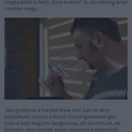
megtalálták a helyi „fura embert” is, aki mindig árral
szembe megy…
„Beugrottunk a Forrest Wine-hoz, bár itt nem
kóstoltunk, viszont a közeli Framinghamnél igen.
Szép a hely nagyon, hangulatos, jót kóstoltunk, de
őszintén nem tudnék sokat mondani a tételeikről.