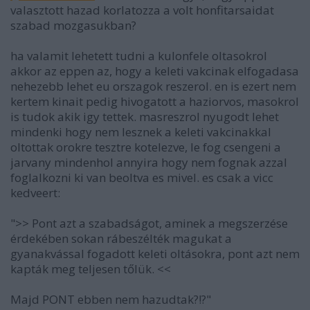
valasztott hazad korlatozza a volt honfitarsaidat
szabad mozgasukban?
ha valamit lehetett tudni a kulonfele oltasokrol
akkor az eppen az, hogy a keleti vakcinak elfogadasa
nehezebb lehet eu orszagok reszerol. en is ezert nem
kertem kinait pedig hivogatott a haziorvos, masokrol
is tudok akik igy tettek. masreszrol nyugodt lehet
mindenki hogy nem lesznek a keleti vakcinakkal
oltottak orokre tesztre kotelezve, le fog csengeni a
jarvany mindenhol annyira hogy nem fognak azzal
foglalkozni ki van beoltva es mivel. es csak a vicc
kedveert:
">> Pont azt a szabadságot, aminek a megszerzése
érdekében sokan rábeszélték magukat a
gyanakvással fogadott keleti oltásokra, pont azt nem
kapták meg teljesen tőlük. <<
Majd PONT ebben nem hazudtak?!?"