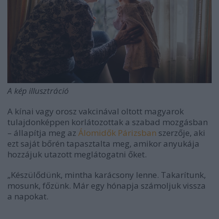
A kép illusztráció
A kínai vagy orosz vakcinával oltott magyarok
tulajdonképpen korlátozottak a szabad mozgásban
– állapítja meg az
Álomidők Párizsban
szerzője, aki
ezt saját bőrén tapasztalta meg, amikor anyukája
hozzájuk utazott meglátogatni őket.
„Készülődünk, mintha karácsony lenne. Takarítunk,
mosunk, főzünk. Már egy hónapja számoljuk vissza
a napokat.