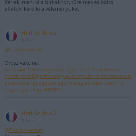
Kérlek, menj ki a birkakhoz, türelmes és bölcs
állatok, kérd ki a véleményüket
Hari Seldon 2
5 éve
@Team Vincent
:
Orosz vakcina:
www.portfolio.hu/gazdasag/20210617/kiderult-
miert-nem-fogadta-meg-el-a-szputnyik-vedooltasat-
az-europai-gyogyszerugynokseg-es-miert-nem-is-
fogja-egy-ideig-488480
Hari Seldon 2
5 éve
@Team Vincent
: