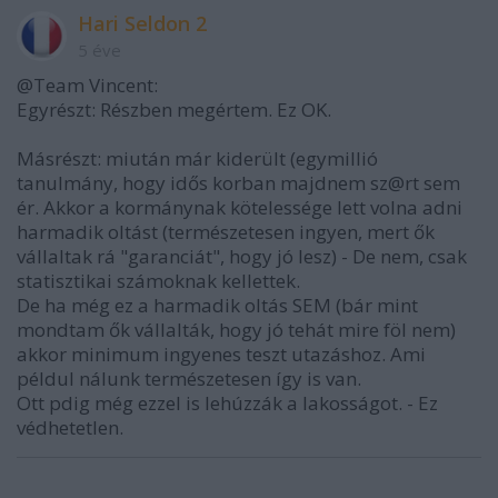
Hari Seldon 2
5 éve
@Team Vincent:
Egyrészt: Részben megértem. Ez OK.
Másrészt: miután már kiderült (egymillió
tanulmány, hogy idős korban majdnem sz@rt sem
ér. Akkor a kormánynak kötelessége lett volna adni
harmadik oltást (természetesen ingyen, mert ők
vállaltak rá "garanciát", hogy jó lesz) - De nem, csak
statisztikai számoknak kellettek.
De ha még ez a harmadik oltás SEM (bár mint
mondtam ők vállalták, hogy jó tehát mire föl nem)
akkor minimum ingyenes teszt utazáshoz. Ami
példul nálunk természetesen így is van.
Ott pdig még ezzel is lehúzzák a lakosságot. - Ez
védhetetlen.