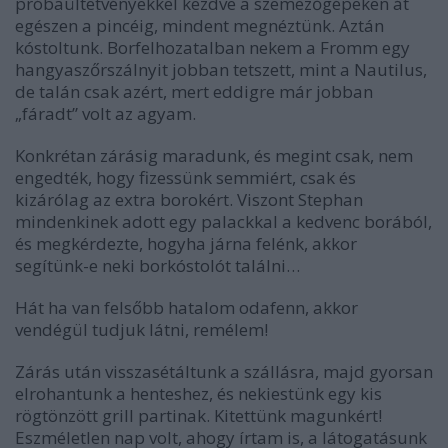
próbaültetvényekkel kezdve a szemezőgépeken át
egészen a pincéig, mindent megnéztünk. Aztán
kóstoltunk. Borfelhozatalban nekem a Fromm egy
hangyaszőrszálnyit jobban tetszett, mint a Nautilus,
de talán csak azért, mert eddigre már jobban
„fáradt” volt az agyam.
Konkrétan zárásig maradunk, és megint csak, nem
engedték, hogy fizessünk semmiért, csak és
kizárólag az extra borokért. Viszont Stephan
mindenkinek adott egy palackkal a kedvenc borából,
és megkérdezte, hogyha járna felénk, akkor
segítünk-e neki borkóstolót találni…
Hát ha van felsőbb hatalom odafenn, akkor
vendégül tudjuk látni, remélem!
Zárás után visszasétáltunk a szállásra, majd gyorsan
elrohantunk a henteshez, és nekiestünk egy kis
rögtönzött grill partinak. Kitettünk magunkért!
Eszméletlen nap volt, ahogy írtam is, a látogatásunk