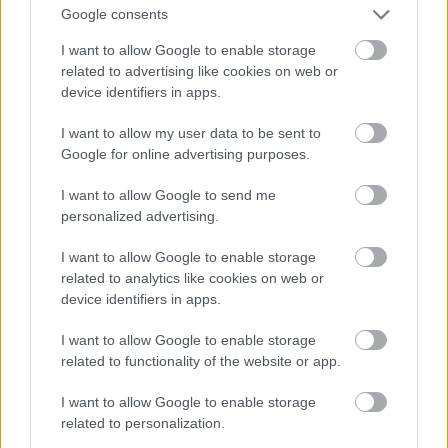
Google consents
VAGY
I want to allow Google to enable storage
related to advertising like cookies on web or
device identifiers in apps.
I want to allow my user data to be sent to
Google for online advertising purposes.
I want to allow Google to send me
personalized advertising.
I want to allow Google to enable storage
related to analytics like cookies on web or
5 éve
device identifiers in apps.
@Hari Seldon 2
: ha meghalt volna édesapád
mert nem oltatta volna be magát, akkor is ezt
I want to allow Google to enable storage
mondanád. Meg kell érteni szüleink félelmet ha
related to functionality of the website or app.
rabeszeles dacára megtettek
I want to allow Google to enable storage
related to personalization.