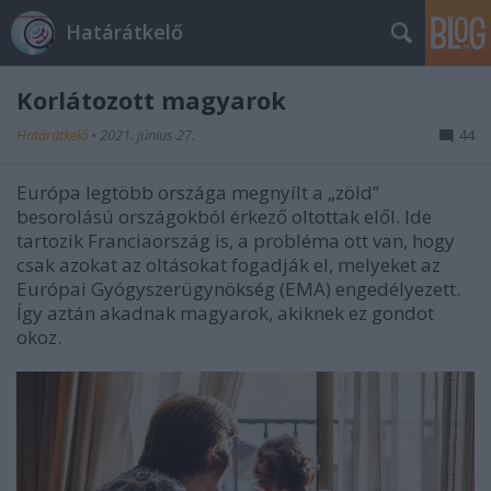
Határátkelő
Korlátozott magyarok
Határátkelő
•
2021. június 27.
44
Európa legtöbb országa megnyílt a „zöld”
besorolású országokból érkező oltottak elől. Ide
tartozik Franciaország is, a probléma ott van, hogy
csak azokat az oltásokat fogadják el, melyeket az
Európai Gyógyszerügynökség (EMA) engedélyezett.
Így aztán akadnak magyarok, akiknek ez gondot
okoz.