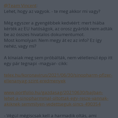
@Team Vincent
:
Lehet, hogy az vagyok. - te meg akkor mi vagy?
Még egyszer a gyengébbek kedvéért: mert hiába
kérték az EU hatóságok, az orosz gyártók nem adták
be az összes hivatalos dokumentumot.
Most komolyan: Nem megy át ez az info? Ez így
nehéz, vagy mi?
A kínaiak meg sem próbálták, nem véletlenül épp itt
egy pár tegnapi -magyar- cikk:
telex.hu/koronavirus/2021/06/30/sinopharm-pfizer-
ellenanyag-szint-eredmenyek
www.portfolio.hu/gazdasag/20210630/bajban-
lehet-a-sinopharmmal-oltottak-egy-resze-vannak-
akiknek-semmilyen-vedettseguk-sincs-490354
- Végül mégiscsak kell a harmadik oltás, ami