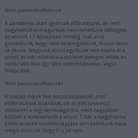
Nem panaszkodhatunk
A pandémia alatt igencsak elfáradtunk, de nem
hagyhattuk el magunkat, nem eshettünk kétségbe.
Az elmúlt 17 hónapban mindig csak arra
gondoltunk, hogy nem kesereghetünk, hiszen nincs
rá okunk. Négyünk közül egyikünk sem kapta el a
vírust, és bár odahaza a szüleim betegek lettek, és
nehéz volt őket így látni videohívásokon, végül
felépültek.
Nem panaszkodhatunk!
A család másik fele Ausztráliában él, ahol
előfordulnak lezárások, de az élet javarészt
visszatért a régi kerékvágásba, mert nagyjából
kiűzték a kontinensről a vírust. S bár a nagymama
kilencvenedik születésnapjára sem jutottunk haza,
mégis örülünk, hogy ő is jól van.