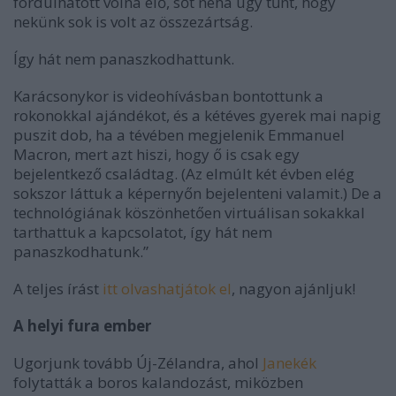
fordulhatott volna elő, sőt néha úgy tűnt, hogy
nekünk sok is volt az összezártság.
Így hát nem panaszkodhattunk.
Karácsonykor is videohívásban bontottunk a
rokonokkal ajándékot, és a kétéves gyerek mai napig
puszit dob, ha a tévében megjelenik Emmanuel
Macron, mert azt hiszi, hogy ő is csak egy
bejelentkező családtag. (Az elmúlt két évben elég
sokszor láttuk a képernyőn bejelenteni valamit.) De a
technológiának köszönhetően virtuálisan sokakkal
tarthattuk a kapcsolatot, így hát nem
panaszkodhatunk.”
A teljes írást
itt olvashatjátok el
, nagyon ajánljuk!
A helyi fura ember
Ugorjunk tovább Új-Zélandra, ahol
Janekék
folytatták a boros kalandozást, miközben