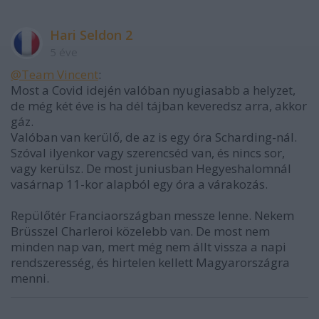
Hari Seldon 2
5 éve
@Team Vincent
:
Most a Covid idején valóban nyugiasabb a helyzet,
de még két éve is ha dél tájban keveredsz arra, akkor
gáz.
Valóban van kerülő, de az is egy óra Scharding-nál.
Szóval ilyenkor vagy szerencséd van, és nincs sor,
vagy kerülsz. De most juniusban Hegyeshalomnál
vasárnap 11-kor alapból egy óra a várakozás.
Repülőtér Franciaországban messze lenne. Nekem
Brüsszel Charleroi közelebb van. De most nem
minden nap van, mert még nem állt vissza a napi
rendszeresség, és hirtelen kellett Magyarországra
menni.