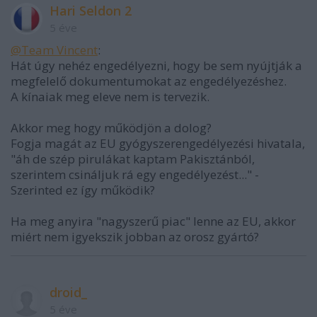
Hari Seldon 2
5 éve
@Team Vincent
:
Hát úgy nehéz engedélyezni, hogy be sem nyújtják a
megfelelő dokumentumokat az engedélyezéshez.
A kínaiak meg eleve nem is tervezik.
Akkor meg hogy működjön a dolog?
Fogja magát az EU gyógyszerengedélyezési hivatala,
"áh de szép pirulákat kaptam Pakisztánból,
szerintem csináljuk rá egy engedélyezést..." -
Szerinted ez így működik?
Ha meg anyira "nagyszerű piac" lenne az EU, akkor
miért nem igyekszik jobban az orosz gyártó?
droid_
5 éve