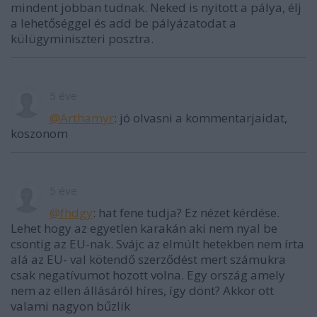
mindent jobban tudnak. Neked is nyitott a pálya, élj
a lehetőséggel és add be pályázatodat a
külügyminiszteri posztra.
5 éve
@Arthamyr
: jó olvasni a kommentarjaidat,
koszonom
5 éve
@fhdgy
: hat fene tudja? Ez nézet kérdése.
Lehet hogy az egyetlen karakán aki nem nyal be
csontig az EU-nak. Svájc az elmúlt hetekben nem írta
alá az EU- val kötendő szerződést mert számukra
csak negatívumot hozott volna. Egy ország amely
nem az ellen állásáról híres, így dönt? Akkor ott
valami nagyon bűzlik