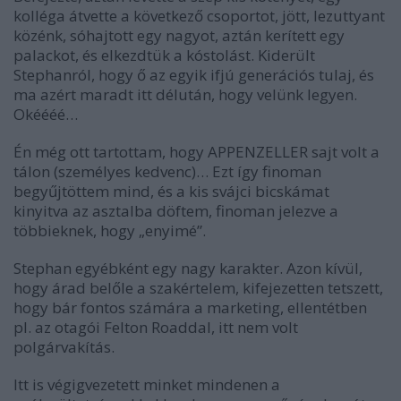
kolléga átvette a következő csoportot, jött, lezuttyant
közénk, sóhajtott egy nagyot, aztán kerített egy
palackot, és elkezdtük a kóstolást. Kiderült
Stephanról, hogy ő az egyik ifjú generációs tulaj, és
ma azért maradt itt délután, hogy velünk legyen.
Okéééé…
Én még ott tartottam, hogy APPENZELLER sajt volt a
tálon (személyes kedvenc)… Ezt így finoman
begyűjtöttem mind, és a kis svájci bicskámat
kinyitva az asztalba döftem, finoman jelezve a
többieknek, hogy „enyimé”.
Stephan egyébként egy nagy karakter. Azon kívül,
hogy árad belőle a szakértelem, kifejezetten tetszett,
hogy bár fontos számára a marketing, ellentétben
pl. az otagói Felton Roaddal, itt nem volt
polgárvakítás.
Itt is végigvezetett minket mindenen a