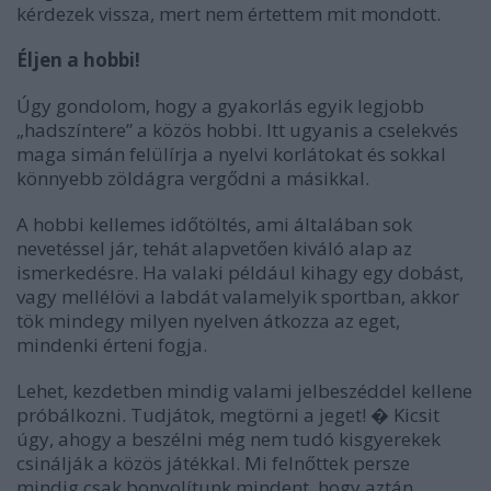
kérdezek vissza, mert nem értettem mit mondott.
Éljen a hobbi!
Úgy gondolom, hogy a gyakorlás egyik legjobb
„hadszíntere” a közös hobbi. Itt ugyanis a cselekvés
maga simán felülírja a nyelvi korlátokat és sokkal
könnyebb zöldágra vergődni a másikkal.
A hobbi kellemes időtöltés, ami általában sok
nevetéssel jár, tehát alapvetően kiváló alap az
ismerkedésre. Ha valaki például kihagy egy dobást,
vagy mellélövi a labdát valamelyik sportban, akkor
tök mindegy milyen nyelven átkozza az eget,
mindenki érteni fogja.
Lehet, kezdetben mindig valami jelbeszéddel kellene
próbálkozni. Tudjátok, megtörni a jeget! � Kicsit
úgy, ahogy a beszélni még nem tudó kisgyerekek
csinálják a közös játékkal. Mi felnőttek persze
mindig csak bonyolítunk mindent, hogy aztán