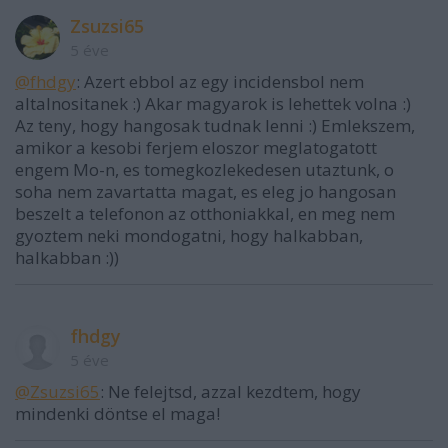
Zsuzsi65
5 éve
@fhdgy
: Azert ebbol az egy incidensbol nem
altalnositanek :) Akar magyarok is lehettek volna :)
Az teny, hogy hangosak tudnak lenni :) Emlekszem,
amikor a kesobi ferjem eloszor meglatogatott
engem Mo-n, es tomegkozlekedesen utaztunk, o
soha nem zavartatta magat, es eleg jo hangosan
beszelt a telefonon az otthoniakkal, en meg nem
gyoztem neki mondogatni, hogy halkabban,
halkabban :))
fhdgy
5 éve
@Zsuzsi65
: Ne felejtsd, azzal kezdtem, hogy
mindenki döntse el maga!