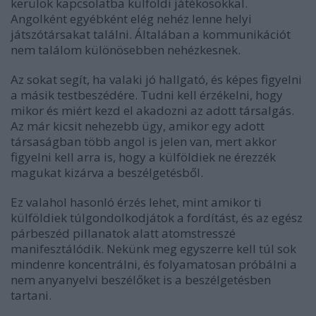
kerülök kapcsolatba külföldi játékosokkal.
Angolként egyébként elég nehéz lenne helyi
játszótársakat találni. Általában a kommunikációt
nem találom különösebben nehézkesnek.
Az sokat segít, ha valaki jó hallgató, és képes figyelni
a másik testbeszédére. Tudni kell érzékelni, hogy
mikor és miért kezd el akadozni az adott társalgás.
Az már kicsit nehezebb ügy, amikor egy adott
társaságban több angol is jelen van, mert akkor
figyelni kell arra is, hogy a külföldiek ne érezzék
magukat kizárva a beszélgetésből.
Ez valahol hasonló érzés lehet, mint amikor ti
külföldiek túlgondolkodjátok a fordítást, és az egész
párbeszéd pillanatok alatt atomstresszé
manifesztálódik. Nekünk meg egyszerre kell túl sok
mindenre koncentrálni, és folyamatosan próbálni a
nem anyanyelvi beszélőket is a beszélgetésben
tartani.