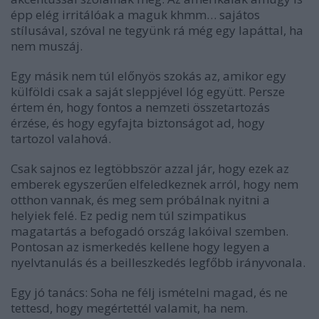
épp elég irritálóak a maguk khmm… sajátos
stílusával, szóval ne tegyünk rá még egy lapáttal, ha
nem muszáj.
Egy másik nem túl előnyös szokás az, amikor egy
külföldi csak a saját sleppjével lóg együtt. Persze
értem én, hogy fontos a nemzeti összetartozás
érzése, és hogy egyfajta biztonságot ad, hogy
tartozol valahová.
Csak sajnos ez legtöbbször azzal jár, hogy ezek az
emberek egyszerűen elfeledkeznek arról, hogy nem
otthon vannak, és meg sem próbálnak nyitni a
helyiek felé. Ez pedig nem túl szimpatikus
magatartás a befogadó ország lakóival szemben.
Pontosan az ismerkedés kellene hogy legyen a
nyelvtanulás és a beilleszkedés legfőbb irányvonala.
Egy jó tanács: Soha ne félj ismételni magad, és ne
tettesd, hogy megértettél valamit, ha nem.