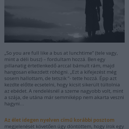
„So you are full like a bus at lunchtime” (tele vagy,
mint a déli busz) – fordultam hozzá. Ben egy
pillanatig értetlenkedő arccal bámult rám, majd
hangosan elkezdett röhögni. „Ezt a kifejezést még
sosem hallottam, de tetszik “- tette hozzá. Épp azt
kezdte előtte ecsetelni, hogy kicsit sikerült túltolnia
az ebédet. A rendelésnél a szeme nagyobb volt, mint
a szája, de utána már semmiképp nem akarta veszni
hagyni…
Az élet idegen nyelven című korábbi posztom
megjelenését követően úgy döntöttem, hogy írok egy