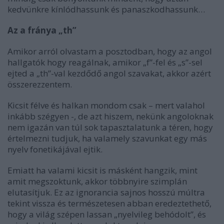
kedvünkre kínlódhassunk és panaszkodhassunk…
Az a fránya „th”
Amikor arról olvastam a posztodban, hogy az angol
hallgatók hogy reagálnak, amikor „f”-fel és „s”-sel
ejted a „th”-val kezdődő angol szavakat, akkor azért
összerezzentem.
Kicsit félve és halkan mondom csak – mert valahol
inkább szégyen -, de azt hiszem, nekünk angoloknak
nem igazán van túl sok tapasztalatunk a téren, hogy
értelmezni tudjuk, ha valamely szavunkat egy más
nyelv fonetikájával ejtik.
Emiatt ha valami kicsit is másként hangzik, mint
amit megszoktunk, akkor többnyire szimplán
elutasítjuk. Ez az ignorancia sajnos hosszú múltra
tekint vissza és természetesen abban eredeztethető,
hogy a világ szépen lassan „nyelvileg behódolt”, és