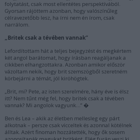
folytatást, csak most ellentétes perspektívából.
Gyorsan rájöttem azonban, hogy valószínűleg
célravezetőbb lesz, ha írni nem én írom, csak
narrálom.
„Britek csak a tévében vannak”
Lefordítottam hát a teljes bejegyzést és megkértem
két angol barátomat, hogy írásban reagáljanak a
cikkben elhangzottakra. Azonban amikor először
vázoltam nekik, hogy brit szemszögből szeretném
körbejárni a témát, jól kiröhögtek.
„Brit, mi? Pete, az isten szerelmére, hány éve is élsz
itt? Nem tűnt még fel, hogy britek csak a tévében
vannak? Mi angolok vagyunk…” �
Ben és Lea – akik az életben mellesleg egy párt
alkotnak – persze csak vicceltek és azonnal kötélnek
álltak. Azért finoman hozzátették, hogy ők sosem
azonosítanák magukat britként. Elég furán veszi ki