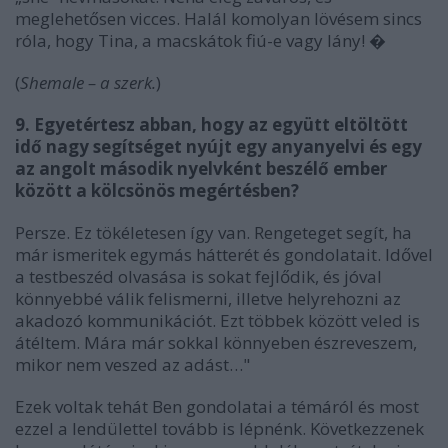
meglehetősen vicces. Halál komolyan lövésem sincs
róla, hogy Tina, a macskátok fiú-e vagy lány! �
(
Shemale – a szerk.
)
9. Egyetértesz abban, hogy az együtt eltöltött
idő nagy segítséget nyújt egy anyanyelvi és egy
az angolt második nyelvként beszélő ember
között a kölcsönös megértésben?
Persze. Ez tökéletesen így van. Rengeteget segít, ha
már ismeritek egymás hátterét és gondolatait. Idővel
a testbeszéd olvasása is sokat fejlődik, és jóval
könnyebbé válik felismerni, illetve helyrehozni az
akadozó kommunikációt. Ezt többek között veled is
átéltem. Mára már sokkal könnyeben észreveszem,
mikor nem veszed az adást…"
Ezek voltak tehát Ben gondolatai a témáról és most
ezzel a lendülettel tovább is lépnénk. Következzenek