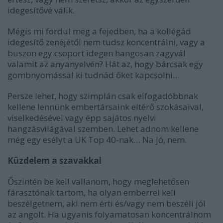
idegesítővé válik.
Mégis mi fordul meg a fejedben, ha a kollégád
idegesítő zenéjétől nem tudsz koncentrálni, vagy a
buszon egy csoport idegen hangosan zagyvál
valamit az anyanyelvén? Hát az, hogy bárcsak egy
gombnyomással ki tudnád őket kapcsolni…
Persze lehet, hogy szimplán csak elfogadóbbnak
kellene lennünk embertársaink eltérő szokásaival,
viselkedésével vagy épp sajátos nyelvi
hangzásvilágával szemben. Lehet adnom kellene
még egy esélyt a UK Top 40-nak… Na jó, nem.
Küzdelem a szavakkal
Őszintén be kell vallanom, hogy meglehetősen
fárasztónak tartom, ha olyan emberrel kell
beszélgetnem, aki nem érti és/vagy nem beszéli jól
az angolt. Ha ugyanis folyamatosan koncentrálnom