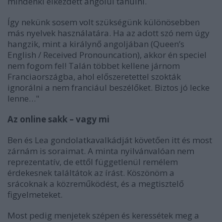
mindenki elkezdett angolul tanulni.
Így nekünk sosem volt szükségünk különösebben
más nyelvek használatára. Ha az adott szó nem úgy
hangzik, mint a királynő angoljában (Queen’s
English / Received Pronouncation), akkor én speciel
nem fogom fel! Talán többet kellene járnom
Franciaországba, ahol előszeretettel szokták
ignorálni a nem franciául beszélőket. Biztos jó lecke
lenne…"
Az online sakk – vagy mi
Ben és Lea gondolatkavalkádját követően itt és most
zárnám is soraimat. A minta nyilvánvalóan nem
reprezentatív, de ettől függetlenül remélem
érdekesnek találtátok az írást. Köszönöm a
srácoknak a közreműködést, és a megtisztelő
figyelmeteket.
Most pedig menjetek szépen és keressétek meg a