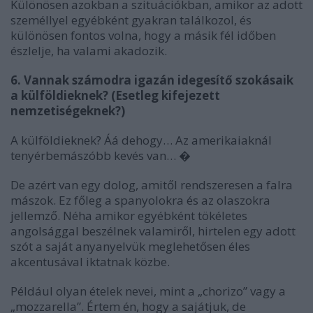
Különösen azokban a szituációkban, amikor az adott
személlyel egyébként gyakran találkozol, és
különösen fontos volna, hogy a másik fél időben
észlelje, ha valami akadozik.
6. Vannak számodra igazán idegesítő szokásaik
a külföldieknek? (Esetleg kifejezett
nemzetiségeknek?)
A külföldieknek? Áá dehogy… Az amerikaiaknál
tenyérbemászóbb kevés van… �
De azért van egy dolog, amitől rendszeresen a falra
mászok. Ez főleg a spanyolokra és az olaszokra
jellemző. Néha amikor egyébként tökéletes
angolsággal beszélnek valamiről, hirtelen egy adott
szót a saját anyanyelvük meglehetősen éles
akcentusával iktatnak közbe.
Például olyan ételek nevei, mint a „chorizo” vagy a
„mozzarella”. Értem én, hogy a sajátjuk, de