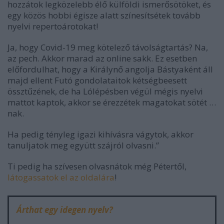
hozzátok legközelebb élő külföldi ismerősötöket, és
egy közös hobbi égisze alatt színesítsétek tovább
nyelvi repertoárotokat!
Ja, hogy Covid-19 meg kötelező távolságtartás? Na,
az pech. Akkor marad az online sakk. Ez esetben
előfordulhat, hogy a Királynő angolja Bástyaként áll
majd ellent Futó gondolataitok kétségbeesett
össztűzének, de ha Lólépésben végül mégis nyelvi
mattot kaptok, akkor se érezzétek magatokat sötét …
nak.
Ha pedig tényleg igazi kihívásra vágytok, akkor
tanuljatok meg együtt szájról olvasni.”
Ti pedig ha szívesen olvasnátok még Pétertől,
látogassatok el az oldalára
!
Árthat egy idegen nyelv?