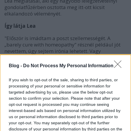
Lea meglátásai, aki egy nagyobb lélegzetvételnyi
gondolatfűzérben osztotta meg itt-ott kicsit
elkalandozó véleményét.
Így látja Lea
"Először is imádtam a poszt szellemességét. A
„barely cure with homeopathy” résznél például jót
nevettem, úgy sejtem irónia lehetett. Vagy
éppenséggel a „being as rare as sober Brits at
Spoons” szófordulat! �
Blog -
Do Not Process My Personal Information
Leginkább azért tetszettek ezek a részek, mert a
If you wish to opt-out of the sale, sharing to third parties, or
humor nagyon fontos szerepet tölt be a saját
processing of your personal or sensitive information for
mindennapi kommunikációm során. A jó humor
targeted advertising by us, please use the below opt-out
egyszerre lefegyverző, őszinte és nyílt
section to confirm your selection. Please note that after your
kapcsolatteremtő eszköz. A közös nevezőt megtalálni
opt-out request is processed you may continue seeing
egy olyan hatalmas röhögésbe torkolló társalgásban
interest-based ads based on personal information utilized by
a legegyszerűbb, ami után alig kap az ember
us or personal information disclosed to third parties prior to
levegőt.
your opt-out. You may separately opt-out of the further
disclosure of your personal information by third parties on the