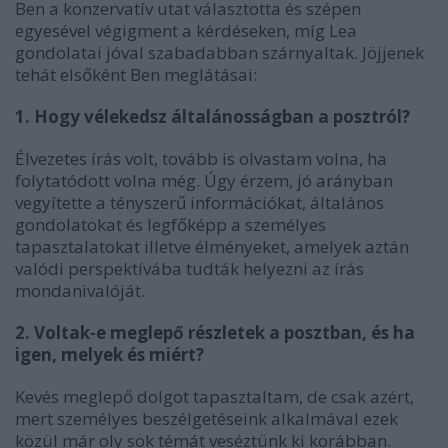
Ben a konzervatív utat választotta és szépen
egyesével végigment a kérdéseken, míg Lea
gondolatai jóval szabadabban szárnyaltak. Jöjjenek
tehát elsőként Ben meglátásai:
1. Hogy vélekedsz általánosságban a posztról?
Élvezetes írás volt, tovább is olvastam volna, ha
folytatódott volna még. Úgy érzem, jó arányban
vegyítette a tényszerű információkat, általános
gondolatokat és legfőképp a személyes
tapasztalatokat illetve élményeket, amelyek aztán
valódi perspektívába tudták helyezni az írás
mondanivalóját.
2. Voltak-e meglepő részletek a posztban, és ha
igen, melyek és miért?
Kevés meglepő dolgot tapasztaltam, de csak azért,
mert személyes beszélgetéseink alkalmával ezek
közül már oly sok témát veséztünk ki korábban.