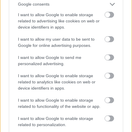
Google consents
A következő érdekes téma a különböző
I want to allow Google to enable storage
nemzetspecifikus kifejezések széles repertoárja.
related to advertising like cookies on web or
Rendkívül szórakoztatónak tartom összehasonlítani
device identifiers in apps.
őket a saját nyelvemben használtakkal.
I want to allow my user data to be sent to
Péterrel gyakran szoktunk ezekről társalogni és jókat
Google for online advertising purposes.
mosolyogni a furábbnál furább szófordulatokon.
Ezek a kifejezések a végtelenül színes nyelvi
I want to allow Google to send me
absztrakció nemzetenként eltérő leképeződései, s
personalized advertising.
talán pont ezért találom őket annyira lenyűgözőnek.
I want to allow Google to enable storage
Amikor akadozik a kommunikáció, egy-egy ilyen
related to analytics like cookies on web or
‘fura szerzet’ bedobásával könnyedén oldhatjuk
device identifiers in apps.
kicsit a hangulatot. Ugrathatjuk vele a másikat,
aztán pedig jókat röhöghetünk, miután sikerült
I want to allow Google to enable storage
kibogozni és megértetni a másikkal, hogy mit is
related to functionality of the website or app.
jelent tulajdonképpen. Ez egy vicces tanulás.
I want to allow Google to enable storage
Emlékszem, tökre meglepődtem, mikor kiderült,
related to personalization.
hogy a „megtörni a jeget” kifejezés nem csak az