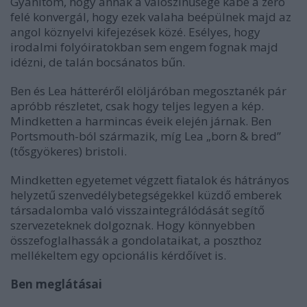
Gyanítom, hogy annak a valószínűsége kábé a zéró
felé konvergál, hogy ezek valaha beépülnek majd az
angol köznyelvi kifejezések közé. Esélyes, hogy
irodalmi folyóiratokban sem engem fognak majd
idézni, de talán bocsánatos bűn.
Ben és Lea hátteréről elöljáróban megosztanék pár
apróbb részletet, csak hogy teljes legyen a kép.
Mindketten a harmincas éveik elején járnak. Ben
Portsmouth-ból származik, míg Lea „born & bred”
(tősgyökeres) bristoli.
Mindketten egyetemet végzett fiatalok és hátrányos
helyzetű szenvedélybetegségekkel küzdő emberek
társadalomba való visszaintegrálódását segítő
szervezeteknek dolgoznak. Hogy könnyebben
összefoglalhassák a gondolataikat, a poszthoz
mellékeltem egy opcionális kérdőívet is.
Ben meglátásai