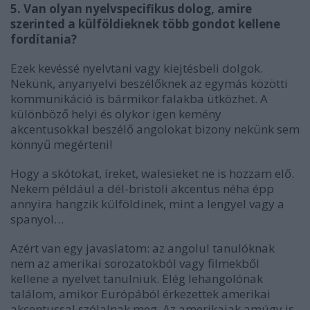
5. Van olyan nyelvspecifikus dolog, amire
szerinted a külföldieknek több gondot kellene
fordítania?
Ezek kevéssé nyelvtani vagy kiejtésbeli dolgok.
Nekünk, anyanyelvi beszélőknek az egymás közötti
kommunikáció is bármikor falakba ütközhet. A
különböző helyi és olykor igen kemény
akcentusokkal beszélő angolokat bizony nekünk sem
könnyű megérteni!
Hogy a skótokat, íreket, walesieket ne is hozzam elő.
Nekem például a dél-bristoli akcentus néha épp
annyira hangzik külföldinek, mint a lengyel vagy a
spanyol…
Azért van egy javaslatom: az angolul tanulóknak
nem az amerikai sorozatokból vagy filmekből
kellene a nyelvet tanulniuk. Elég lehangolónak
találom, amikor Európából érkezettek amerikai
akcentussal szólalnak meg. Az amerikaiak amúgy is