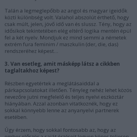
Talán a legmeglepőbb az angol és magyar igeidők
közti különbség volt. Valahol abszolút érthető, hogy
csak múlt, jelen, jövő idő van és slussz. Tény, hogy az
idősíkok tekintetében elég eltérő logika mentén épül
fel a két nyelv. Mondjuk ez mind semmi a németek
extrém fura feminim / maszkulin (der, die, das)
rendszeréhez képest…
3. Van esetleg, amit másképp látsz a cikkben
taglaltakhoz képest?
Részben egyetértek a meglátásaiddal a
párkapcsolatokat illetően. Tényleg nehéz lehet közös
nevezőre jutni megfelelő és teljes nyelvi eszköztár
hiányában. Azzal azonban vitatkoznék, hogy ez
sokkal könnyebb lenne az anyanyelvi partnerek
esetében.
Úgy érzem, hogy sokkal fontosabb az, hogy az
ember először a saját érzéseit legyen képes teljesen