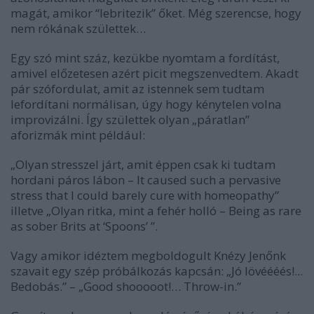
magát, amikor “lebritezik” őket. Még szerencse, hogy
nem rókának születtek…
Egy szó mint száz, kezükbe nyomtam a fordítást,
amivel előzetesen azért picit megszenvedtem. Akadt
pár szófordulat, amit az istennek sem tudtam
lefordítani normálisan, úgy hogy kénytelen volna
improvizálni. Így születtek olyan „páratlan”
aforizmák mint például:
„Olyan stresszel járt, amit éppen csak ki tudtam
hordani páros lábon – It caused such a pervasive
stress that I could barely cure with homeopathy”
illetve „Olyan ritka, mint a fehér holló – Being as rare
as sober Brits at ‘Spoons’ ”.
Vagy amikor idéztem megboldogult Knézy Jenőnk
szavait egy szép próbálkozás kapcsán: „Jó lövéééés!...
Bedobás.” – „Good shooooot!… Throw-in.”