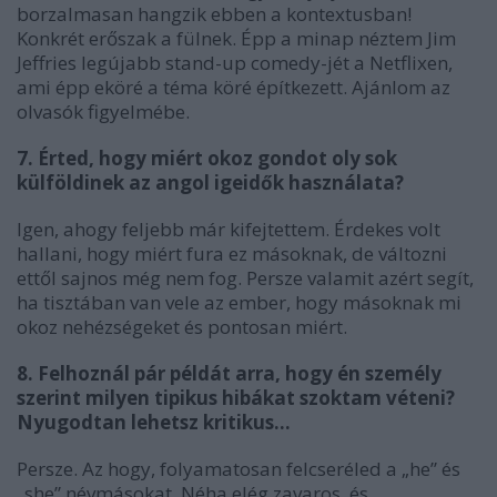
borzalmasan hangzik ebben a kontextusban!
Konkrét erőszak a fülnek. Épp a minap néztem Jim
Jeffries legújabb stand-up comedy-jét a Netflixen,
ami épp eköré a téma köré építkezett. Ajánlom az
olvasók figyelmébe.
7. Érted, hogy miért okoz gondot oly sok
külföldinek az angol igeidők használata?
Igen, ahogy feljebb már kifejtettem. Érdekes volt
hallani, hogy miért fura ez másoknak, de változni
ettől sajnos még nem fog. Persze valamit azért segít,
ha tisztában van vele az ember, hogy másoknak mi
okoz nehézségeket és pontosan miért.
8. Felhoznál pár példát arra, hogy én személy
szerint milyen tipikus hibákat szoktam véteni?
Nyugodtan lehetsz kritikus…
Persze. Az hogy, folyamatosan felcseréled a „he” és
„she” névmásokat. Néha elég zavaros, és