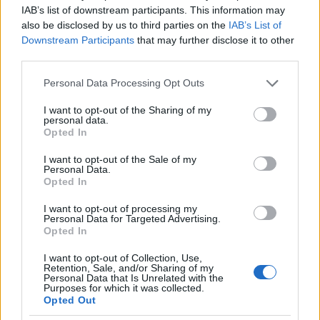
„Mi a p*csa?”
IAB’s list of downstream participants. This information may
also be disclosed by us to third parties on the
IAB’s List of
Megjegyezném, hogy én is belefutottam már abba a
Downstream Participants
that may further disclose it to other
helyzetbe, amikor úgy éreztem, hogy az idegen nyelv
third parties.
miatt baromira nem tudtam átadni a
Please note that this website/app uses one or more Google
mondandómat.
Personal Data Processing Opt Outs
services and may gather and store information including but
not limited to your visit or usage behaviour. You may click to
I want to opt-out of the Sharing of my
Egy korábbi spanyol barátom szüleinél történt
personal data.
grant or deny consent to Google and its third-party tags to
mindez. Szörnyen kínlódtam, mert minden
Opted In
use your data for below specified purposes in below Google
erőfeszítésem ellenére sem tudtam vicces lenni. Az
consent section.
egyik este például már jó ideje ismételgettem egy
I want to opt-out of the Sale of my
Personal Data.
spanyol mondatot magamban, mire végre
Opted In
rászántam magam, és feltettem a kérdést: „Que es
cono?” – mire mindenki padlót fogott a röhögéstől.
I want to opt-out of processing my
Personal Data for Targeted Advertising.
Opted In
Én pedig majd elsüllyedtem szégyenemben, amikor
szembesítettek vele, hogy mit is sikerült kinyögnöm
I want to opt-out of Collection, Use,
a hatalmas rákészülés után. Hát annyit, hogy „Mi a
Retention, Sale, and/or Sharing of my
Personal Data that Is Unrelated with the
p*csa?” �
Purposes for which it was collected.
Opted Out
Megtörni a jeget