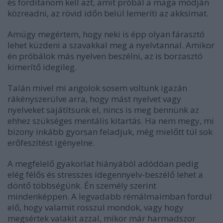
és fordítanom kell azt, amit próbál a maga módján
közreadni, az rövid időn belül lemeríti az akksimat.
Amúgy megértem, hogy neki is épp olyan fárasztó
lehet küzdeni a szavakkal meg a nyelvtannal. Amikor
én próbálok más nyelven beszélni, az is borzasztó
kimerítő idegileg.
Talán mivel mi angolok sosem voltunk igazán
rákényszerülve arra, hogy mást nyelvet vagy
nyelveket sajátítsunk el, nincs is meg bennünk az
ehhez szükséges mentális kitartás. Ha nem megy, mi
bizony inkább gyorsan feladjuk, még mielőtt túl sok
erőfeszítést igényelne.
A megfelelő gyakorlat hiányából adódóan pedig
elég félős és stresszes idegennyelv-beszélő lehet a
döntő többségünk. Én személy szerint
mindenképpen. A legvadabb rémálmaimban fordul
elő, hogy valamit rosszul mondok, vagy hogy
megsértek valakit azzal, mikor már harmadszor