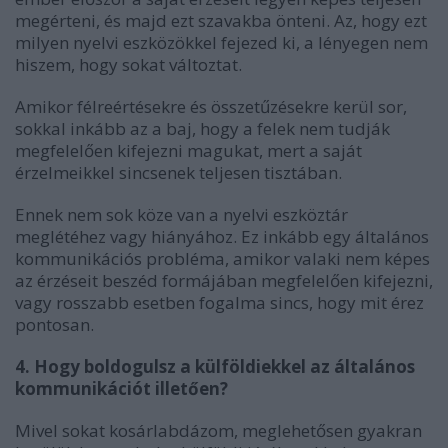
megérteni, és majd ezt szavakba önteni. Az, hogy ezt
milyen nyelvi eszközökkel fejezed ki, a lényegen nem
hiszem, hogy sokat változtat.
Amikor félreértésekre és összetűzésekre kerül sor,
sokkal inkább az a baj, hogy a felek nem tudják
megfelelően kifejezni magukat, mert a saját
érzelmeikkel sincsenek teljesen tisztában.
Ennek nem sok köze van a nyelvi eszköztár
meglétéhez vagy hiányához. Ez inkább egy általános
kommunikációs probléma, amikor valaki nem képes
az érzéseit beszéd formájában megfelelően kifejezni,
vagy rosszabb esetben fogalma sincs, hogy mit érez
pontosan.
4. Hogy boldogulsz a külföldiekkel az általános
kommunikációt illetően?
Mivel sokat kosárlabdázom, meglehetősen gyakran