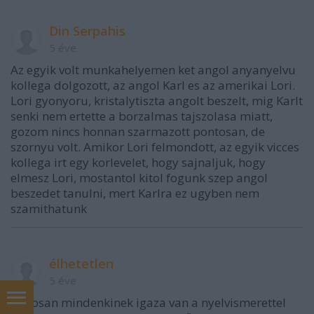
Din Serpahis
5 éve
Az egyik volt munkahelyemen ket angol anyanyelvu
kollega dolgozott, az angol Karl es az amerikai Lori.
Lori gyonyoru, kristalytiszta angolt beszelt, mig Karlt
senki nem ertette a borzalmas tajszolasa miatt,
gozom nincs honnan szarmazott pontosan, de
szornyu volt. Amikor Lori felmondott, az egyik vicces
kollega irt egy korlevelet, hogy sajnaljuk, hogy
elmesz Lori, mostantol kitol fogunk szep angol
beszedet tanulni, mert Karlra ez ugyben nem
szamithatunk
élhetetlen
5 éve
Biztosan mindenkinek igaza van a nyelvismerettel