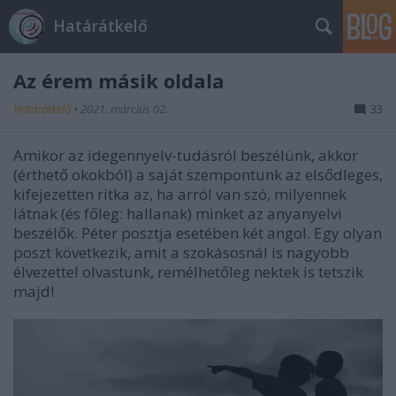
Határátkelő
Az érem másik oldala
Határátkelő
•
2021. március 02.
33
Amikor az idegennyelv-tudásról beszélünk, akkor
(érthető okokból) a saját szempontunk az elsődleges,
kifejezetten ritka az, ha arról van szó, milyennek
látnak (és főleg: hallanak) minket az anyanyelvi
beszélők. Péter posztja esetében két angol. Egy olyan
poszt következik, amit a szokásosnál is nagyobb
élvezettel olvastunk, remélhetőleg nektek is tetszik
majd!