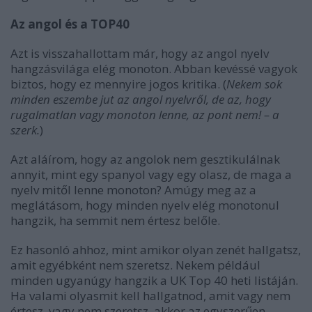
Az angol és a TOP40
Azt is visszahallottam már, hogy az angol nyelv
hangzásvilága elég monoton. Abban kevéssé vagyok
biztos, hogy ez mennyire jogos kritika. (
Nekem sok
minden eszembe jut az angol nyelvről, de az, hogy
rugalmatlan vagy monoton lenne, az pont nem! – a
szerk.
)
Azt aláírom, hogy az angolok nem gesztikulálnak
annyit, mint egy spanyol vagy egy olasz, de maga a
nyelv mitől lenne monoton? Amúgy meg az a
meglátásom, hogy minden nyelv elég monotonul
hangzik, ha semmit nem értesz belőle.
Ez hasonló ahhoz, mint amikor olyan zenét hallgatsz,
amit egyébként nem szeretsz. Nekem például
minden ugyanúgy hangzik a UK Top 40 heti listáján.
Ha valami olyasmit kell hallgatnod, amit vagy nem
értesz, vagy nem szeretsz, akkor az egyszerűen