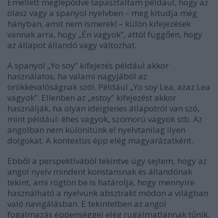
Emellett meglepődve tapasztaltam például, hogy az
olasz vagy a spanyol nyelvben – meg kitudja még
hányban, amit nem ismerek! – külön kifejezések
vannak arra, hogy „Én vagyok”, attól függően, hogy
az állapot állandó vagy változhat.
A spanyol „Yo soy” kifejezés például akkor
használatos, ha valami nagyjából az
örökkévalóságnak szól. Például „Yo soy Lea, azaz Lea
vagyok”. Ellenben az „estoy” kifejezést akkor
használják, ha olyan ideiglenes állapotról van szó,
mint például: éhes vagyok, szomorú vagyok stb. Az
angolban nem különítünk el nyelvtanilag ilyen
dolgokat. A kontextus épp elég magyarázatként.
Ebből a perspektívából tekintve úgy sejtem, hogy az
angol nyelv mindent konstansnak és állandónak
tekint, ami rögtön be is határolja, hogy mennyire
használható a nyelvünk absztrakt módon a világban
való navigálásban. E tekintetben az angol
fogalmazás éppenséggel elég rugalmatlannak tűnik.