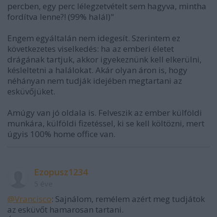
percben, egy perc lélegzetvételt sem hagyva, mintha
fordítva lenne?! (99% halál)"
Engem egyáltalán nem idegesít. Szerintem ez
következetes viselkedés: ha az emberi életet
drágának tartjuk, akkor igyekeznünk kell elkerülni,
késleltetni a halálokat. Akár olyan áron is, hogy
néhányan nem tudják idejében megtartani az
esküvőjüket.
Amúgy van jó oldala is. Felveszik az ember külföldi
munkára, külföldi fizetéssel, ki se kell költözni, mert
úgyis 100% home office van.
Ezopusz1234
5 éve
@Vrancisco
: Sajnálom, remélem azért meg tudjátok
az esküvőt hamarosan tartani.