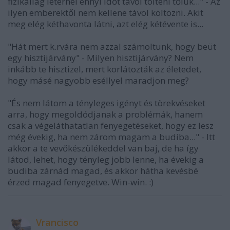
fizikailag leterhel ennyi időt távol tölteni tőlük..." - Az
ilyen emberektől nem kellene távol költözni. Akit
meg elég kéthavonta látni, azt elég kétévente is...
"Hát mert k.rvára nem azzal számoltunk, hogy beüt
egy hisztijárvány" - Milyen hisztijárvány? Nem
inkább te hisztizel, mert korlátozták az életedet,
hogy másé nagyobb eséllyel maradjon meg?
"És nem látom a tényleges igényt és törekvéseket
arra, hogy megoldódjanak a problémák, hanem
csak a végeláthatatlan fenyegetéseket, hogy ez lesz
még évekig, ha nem zárom magam a budiba..." - Itt
akkor a te vevőkészülékeddel van baj, de ha így
látod, lehet, hogy tényleg jobb lenne, ha évekig a
budiba zárnád magad, és akkor hátha kevésbé
érzed magad fenyegetve. Win-win. :)
Vrancisco