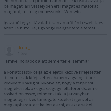
ellentmondás a problémámmal --> k.rvára az zárja
be magát, aki veszélyben érzi magát és másokat
magától, mi meg mehessünk... Win-win ;)
Igazából egyre távolabb van amiről én beszélek, és
amit Te húzol rá, úgyhogy elengedtem a témát :)
droid_
5 éve
"amivel hónapok alatt sem értek el semmit"
a korlatozasok celja az elejetol kezdve kifejezetten,
de nem csak kifejezetten, hanem a gyengebbek
kedveert unasig sulykolva az, hogy a terjedest
megfekezzek, az egeszsegugyi ellatorendszer ne
roskadjon ossze, mindenki aki a jarvanyban
megbetegszik es tamogato kezelest igenyel az
megkaphassa. ezt kellett elerni, es ezt ertek el.