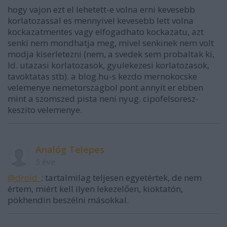
hogy vajon ezt el lehetett-e volna erni kevesebb
korlatozassal es mennyivel kevesebb lett volna
kockazatmentes vagy elfogadhato kockazatu, azt
senki nem mondhatja meg, mivel senkinek nem volt
modja kiserletezni (nem, a svedek sem probaltak ki,
ld. utazasi korlatozasok, gyulekezesi korlatozasok,
tavoktatas stb). a blog.hu-s kezdo mernokocske
velemenye nemetorszagbol pont annyit er ebben
mint a szomszed pista neni nyug. cipofelsoresz-
keszito velemenye.
Analóg Telepes
5 éve
@droid_
: tartalmilag teljesen egyetértek, de nem
értem, miért kell ilyen lekezelően, kioktatón,
pökhendin beszélni másokkal.