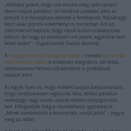
„Kihívást jelent, hogy sok részlet még nem ismert.
Nem tudjuk például, mi történik azokkal, akik az
elmúlt 3-6 hónapban átestek a fertőzésen. Náluk egy
teszt akár pozitív eredményt is mutathat. Azt az
információt kaptuk, hogy rájuk külön szabályozás
készül, de hogy ez pontosan mit jelent, egyelőre nem
lehet tudni” – fogalmazott Dallos Bertold.
A
magyar konzuli szolgálat oldala
mellett
az osztrák
információs oldalt
is érdemes megnézni, ott több,
rendszeresen felmerülő kérdésre is próbálnak
választ adni.
Az egyik ilyen az, hogy miként tudjuk bebizonyítani,
hogy rendszeresen ingázunk. Nos, ehhez például
vonatjegy vagy autós utazás esetén útdíjigazolás
kell. Elfogadják még a munkáltatói igazolást is.
„Minél konkrétabb a bizonyíték, annál jobb” – jegyzi
meg az oldal.