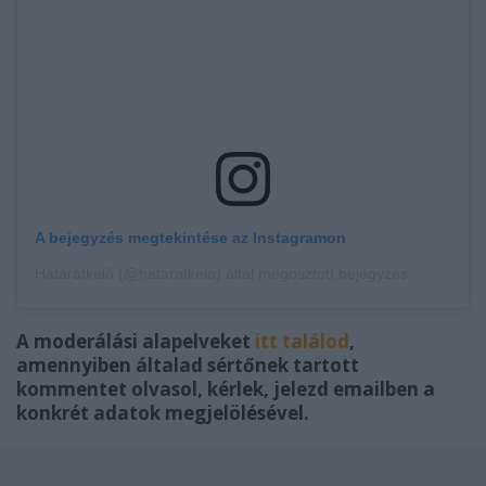
A bejegyzés megtekintése az Instagramon
Határátkelő (@hataratkelo) által megosztott bejegyzés
A moderálási alapelveket
itt találod
,
amennyiben általad sértőnek tartott
kommentet olvasol, kérlek, jelezd emailben a
konkrét adatok megjelölésével.