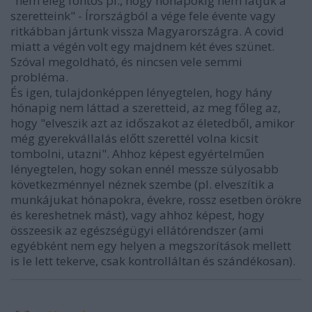
"nem elég fontos pl., hogy hónapokig nem látjuk a
szeretteink" - Írországból a vége fele évente vagy
ritkábban jártunk vissza Magyarországra. A covid
miatt a végén volt egy majdnem két éves szünet.
Szóval megoldható, és nincsen vele semmi
probléma.
És igen, tulajdonképpen lényegtelen, hogy hány
hónapig nem láttad a szeretteid, az meg főleg az,
hogy "elveszik azt az időszakot az életedből, amikor
még gyerekvállalás előtt szerettél volna kicsit
tombolni, utazni". Ahhoz képest egyértelműen
lényegtelen, hogy sokan ennél messze súlyosabb
következménnyel néznek szembe (pl. elveszítik a
munkájukat hónapokra, évekre, rossz esetben örökre
és kereshetnek mást), vagy ahhoz képest, hogy
összeesik az egészségügyi ellátórendszer (ami
egyébként nem egy helyen a megszorítások mellett
is le lett tekerve, csak kontrolláltan és szándékosan).