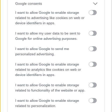
Google consents
eddig is...
I want to allow Google to enable storage
@Ezopusz1234
: Mi is BW-ben, történetesen
related to advertising like cookies on web or
Reutlingenben élünk. :)
device identifiers in apps.
Én a tavalyi első hisztirohamokban még egészen
meg voltam elégedve az itteni hozzáállással és
I want to allow my user data to be sent to
intézkedésekkel, de ami mára itt megy, arról a lovon
Google for online advertising purposes.
(akaraton kívüli) fejjel lefelé, hátrafelé lovaglás jut az
eszembe...
I want to allow Google to send me
Bízom benne, hogy legalább húsvétkor már
personalized advertising.
láthatjuk a családot, és vissza is engednek
I want to allow Google to enable storage
karanténosdi nélkül (amúgy honnan tudja meg a
related to analytics like cookies on web or
hivatal, hogy külföldön jártunk, ha pl. "elfelejtjük"
device identifiers in apps.
jelenteni az Gesundheitsamtnál? :D)...
Mindegy. Totális káosz az egész, és nem sok jele van,
I want to allow Google to enable storage
hogy bármit is tanulnának/"tanulnánk" bármiből is.
related to functionality of the website or app.
Én az első sorból gyújtanám a fityesz alá a
parlamentet, de az se semmi, amit a
I want to allow Google to enable storage
neoliberalizmus művel, főleg itt az EU-ban...
related to personalization.
Remélem, hogy történik majd valami csoda, és még