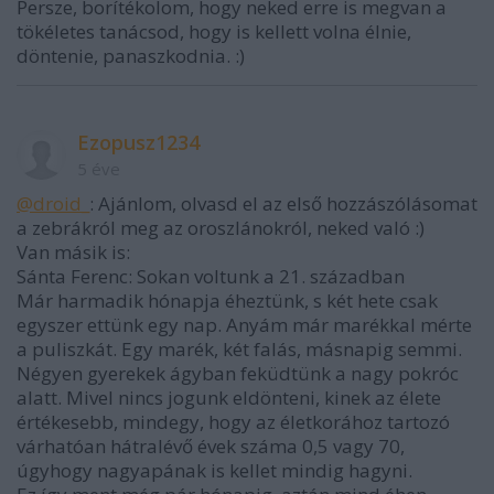
Persze, borítékolom, hogy neked erre is megvan a
tökéletes tanácsod, hogy is kellett volna élnie,
döntenie, panaszkodnia. :)
Ezopusz1234
5 éve
@droid_
: Ajánlom, olvasd el az első hozzászólásomat
a zebrákról meg az oroszlánokról, neked való :)
Van másik is:
Sánta Ferenc: Sokan voltunk a 21. században
Már harmadik hónapja éheztünk, s két hete csak
egyszer ettünk egy nap. Anyám már marékkal mérte
a puliszkát. Egy marék, két falás, másnapig semmi.
Négyen gyerekek ágyban feküdtünk a nagy pokróc
alatt. Mivel nincs jogunk eldönteni, kinek az élete
értékesebb, mindegy, hogy az életkorához tartozó
várhatóan hátralévő évek száma 0,5 vagy 70,
úgyhogy nagyapának is kellet mindig hagyni.