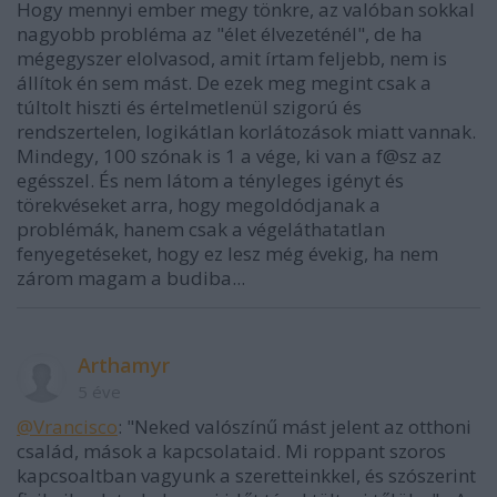
Hogy mennyi ember megy tönkre, az valóban sokkal
nagyobb probléma az "élet élvezeténél", de ha
mégegyszer elolvasod, amit írtam feljebb, nem is
állítok én sem mást. De ezek meg megint csak a
túltolt hiszti és értelmetlenül szigorú és
rendszertelen, logikátlan korlátozások miatt vannak.
Mindegy, 100 szónak is 1 a vége, ki van a f@sz az
egésszel. És nem látom a tényleges igényt és
törekvéseket arra, hogy megoldódjanak a
problémák, hanem csak a végeláthatatlan
fenyegetéseket, hogy ez lesz még évekig, ha nem
zárom magam a budiba...
Arthamyr
5 éve
@Vrancisco
: "Neked valószínű mást jelent az otthoni
család, mások a kapcsolataid. Mi roppant szoros
kapcsoaltban vagyunk a szeretteinkkel, és szószerint