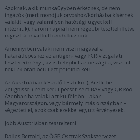
Azoknak, akik munkaügyben érkeznek, de nem
ingázók (mert mondjuk orvoshoz/kórházba kísérnek
valakit, vagy valamilyen hatósági ügyet kell
intézniük), három napnál nem régebbi teszttel illetve
regisztrációval kell rendelkezniük.
Amennyiben valaki nem viszi magával a
határátlépéshez az antigén- vagy PCR-vizsgálati
teszteredményt, az is beléphet az országba, viszont
neki 24 órán belül ezt pótolnia kell.
Az Ausztriában készülő tesztekre („Ärztliche
Zeugnisse”) nem kerül pecsét, sem BAR vagy QR kód.
Azonban ha valaki azt külföldön – akár
Magyarországon, vagy bármely más országban –
végezteti el, azok csak ezekkel együtt érvényesek.
Jobb Ausztriában teszteltetni
Dallos Bertold, az ÖGB Osztrák Szakszervezet