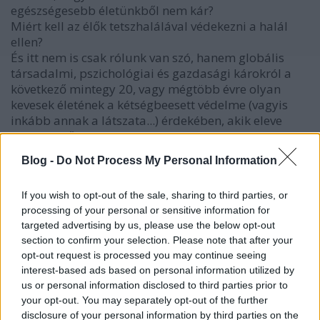
egészségesebb életünkből nem kár?
Miért kell az élők tetszhalálával védekezni a halál
ellen?
És itt nem is csak rólunk van szó, hanem globális
társadalmi, pszichológiai és gazdasági károkról a
következő mintegy 20, vagy mégtöbb évre olyan
kevesek életének a kétségbeesett védelme (vagyis
inkább annak a látszata...) érdekében, akik eleve
nagyon idősek, vagy a saját életüket leszarva, saját
káros döntéseik okán olyan egészségügyi állapotba
Blog -
Do Not Process My Personal Information
kerültek, ami miatt veszélyeztetve vannak most
(voltak ők eddig is sok mástól is), és arányaiban
If you wish to opt-out of the sale, sharing to third parties, or
nagyon kevesek vannak veszélyben fiatalon, olyan
processing of your personal or sensitive information for
betegségek miatt, amiről nem tehetnek.
targeted advertising by us, please use the below opt-out
Igen, minden élet számít, és mindenki megérdemli
section to confirm your selection. Please note that after your
az életét, mindenkit megillet az élethez való jog. De
opt-out request is processed you may continue seeing
ezt mondd a kemény dohányosnak is, aki szintén a
interest-based ads based on personal information utilized by
saját döntései okán haldoklik rákban.
us or personal information disclosed to third parties prior to
Szerinted mit művel ez a gyerekekkel, a jövő
your opt-out. You may separately opt-out of the further
generációival mentálisan? Mit művel több százezer,
disclosure of your personal information by third parties on the