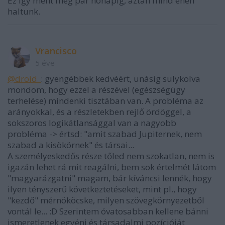
Ez így ment még pár hónapig, aztán mind éhen
haltunk.
Vrancisco
5 éve
@droid_
: gyengébbek kedvéért, unásig sulykolva
mondom, hogy ezzel a részével (egészségügy
terhelése) mindenki tisztában van. A probléma az
arányokkal, és a részletekben rejlő ördöggel, a
sokszoros logikátlansággal van a nagyobb
probléma -> értsd: "amit szabad Jupiternek, nem
szabad a kisökörnek" és társai...
A személyeskedős része tőled nem szokatlan, nem is
igazán lehet rá mit reagálni, bem sok értelmét látom
"magyarázgatni" magam, bár kíváncsi lennék, hogy
ilyen tényszerű következtetéseket, mint pl., hogy
"kezdő" mérnököcske, milyen szövegkörnyezetből
vontál le... :D Szerintem óvatosabban kellene bánni
ismeretlenek egyéni és társadalmi pozícióját