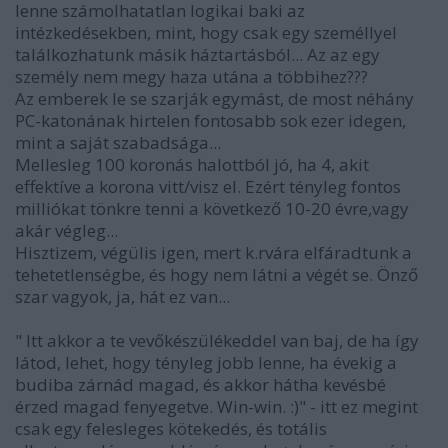
lenne számolhatatlan logikai baki az
intézkedésekben, mint, hogy csak egy személlyel
találkozhatunk másik háztartásból... Az az egy
személy nem megy haza utána a többihez???
Az emberek le se szarják egymást, de most néhány
PC-katonának hirtelen fontosabb sok ezer idegen,
mint a saját szabadsága...
Mellesleg 100 koronás halottból jó, ha 4, akit
effektíve a korona vitt/visz el. Ezért tényleg fontos
milliókat tönkre tenni a következő 10-20 évre,vagy
akár végleg...
Hisztizem, végülis igen, mert k.rvára elfáradtunk a
tehetetlenségbe, és hogy nem látni a végét se. Önző
szar vagyok, ja, hát ez van...
" Itt akkor a te vevőkészülékeddel van baj, de ha így
látod, lehet, hogy tényleg jobb lenne, ha évekig a
budiba zárnád magad, és akkor hátha kevésbé
érzed magad fenyegetve. Win-win. :)" - itt ez megint
csak egy felesleges kötekedés, és totális