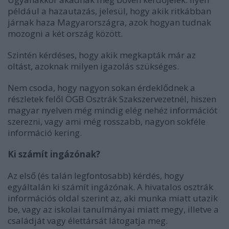
például a hazautazás, jelesül, hogy akik ritkábban
járnak haza Magyarországra, azok hogyan tudnak
mozogni a két ország között.
Szintén kérdéses, hogy akik megkapták már az
oltást, azoknak milyen igazolás szükséges.
Nem csoda, hogy nagyon sokan érdeklődnek a
részletek felől ÖGB Osztrák Szakszervezetnél, hiszen
magyar nyelven még mindig elég nehéz információt
szerezni, vagy ami még rosszabb, nagyon sokféle
információ kering.
Ki számít ingázónak?
Az első (és talán legfontosabb) kérdés, hogy
egyáltalán ki számít ingázónak. A hivatalos osztrák
információs oldal szerint az, aki munka miatt utazik
be, vagy az iskolai tanulmányai miatt megy, illetve a
családját vagy élettársát látogatja meg.