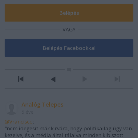
VAGY
Analóg Telepes
5 éve
@Vrancisco
:
"nem idegesít már k.rvára, hogy politikailag úgy van
kezelve, és a média által tálalva minden kib.szott