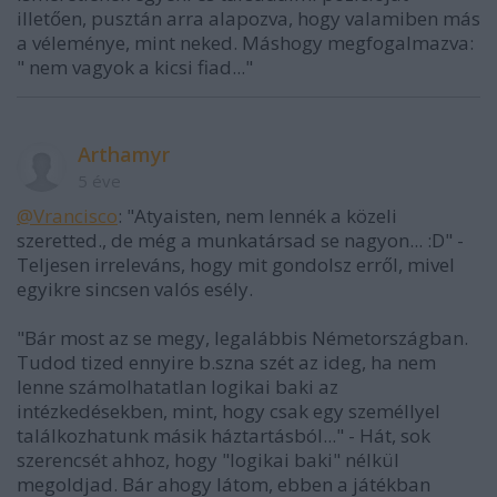
illetően, pusztán arra alapozva, hogy valamiben más
a véleménye, mint neked. Máshogy megfogalmazva:
" nem vagyok a kicsi fiad..."
Arthamyr
5 éve
@Vrancisco
: "Atyaisten, nem lennék a közeli
szeretted., de még a munkatársad se nagyon... :D" -
Teljesen irreleváns, hogy mit gondolsz erről, mivel
egyikre sincsen valós esély.
"Bár most az se megy, legalábbis Németországban.
Tudod tized ennyire b.szna szét az ideg, ha nem
lenne számolhatatlan logikai baki az
intézkedésekben, mint, hogy csak egy személlyel
találkozhatunk másik háztartásból..." - Hát, sok
szerencsét ahhoz, hogy "logikai baki" nélkül
megoldjad. Bár ahogy látom, ebben a játékban