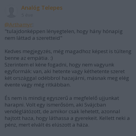
Analóg Telepes
5 éve
@Arthamyr
:
"tulajdonképpen lényegtelen, hogy hány hónapig
nem láttad a szeretteid"
Kedves megjegyzés, még magadhoz képest is túlteng
benne az empátia. :)
Szerintem el kéne fogadni, hogy nem vagyunk
egyformák: van, aki hetente vagy kéthetente szeret
két országgal odébbrol hazajárni, másnak meg elég
évente vagy még ritkábban.
És nem is mindig egyszerű a megfelelő ujjunkat
harapni. Volt egy ismerősöm, aki Svájcban
vendéglátózott, de amikor csak lehetett, azonnal
hajtott haza, hogy láthassa a gyerekeit. Kellett neki a
pénz, mert elvált és elúszott a háza.