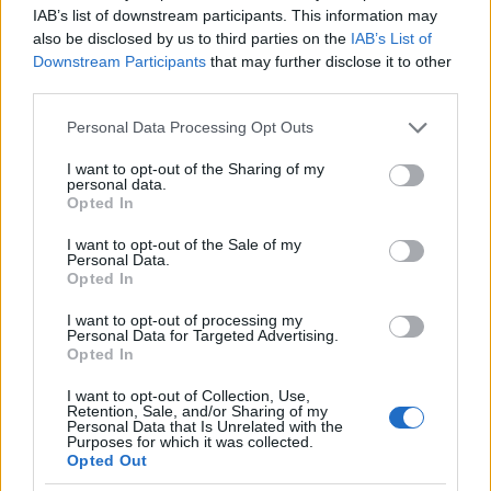
sőt millió családdal, akik a tönk szélén
IAB’s list of downstream participants. This information may
kapaszkodnak az utolsó fűszálakba?
also be disclosed by us to third parties on the
IAB’s List of
Irigylem továbbá az ilyen fokú önzetlenséged is
Downstream Participants
that may further disclose it to other
embertársaid iránt, de kicsit olyan ez az egész,
third parties.
mintha azért nem ennék innentől kezdve egy rántott
Please note that this website/app uses one or more Google
csirkét sem, mert Afrikában éheznek...
Personal Data Processing Opt Outs
services and may gather and store information including but
Mindig volt halál és borzalom a földön, és mindig
not limited to your visit or usage behaviour. You may click to
I want to opt-out of the Sharing of my
lesz is. Nekem is kijutott belőle az életem során nem
personal data.
grant or deny consent to Google and its third-party tags to
kicsit, de ezzel együtt kell élni, és nem feláldozni a
Opted In
use your data for below specified purposes in below Google
jövő generációit ennek az oltárán.
consent section.
De a legnagyobb baj, ahogy már írtam, az a totális
I want to opt-out of the Sale of my
Personal Data.
következetlenség és töketlenség...
Opted In
Mindegy, hogy kinek van igaza, mert úgysincs
ráhatásunk a nagyok dolgára. De nem szeretnék
I want to opt-out of processing my
Personal Data for Targeted Advertising.
olyan világban sem élni, ahol a bekattant emberek
Opted In
polgárháborút halmoznak polgárháborúra a
nyugati civilizációkban is...
I want to opt-out of Collection, Use,
Retention, Sale, and/or Sharing of my
By the way: IT-n kívül milyen melót lehet így elcsípni?
Personal Data that Is Unrelated with the
Én is full HO-ban vagyok (mérnök), de azért még
Purposes for which it was collected.
Opted Out
nem engedének haza, hogy onnan dolgozzak... IT-s
melót meg világjárvány nélkül is el lehetett így csípni