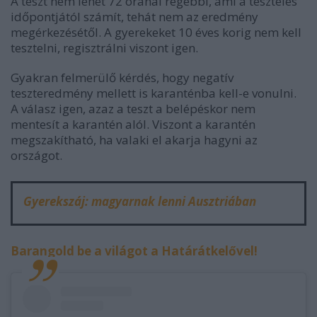
A teszt nem lehet 72 óránál régebbi, ami a tesztelés
időpontjától számít, tehát nem az eredmény
megérkezésétől. A gyerekeket 10 éves korig nem kell
tesztelni, regisztrálni viszont igen.
Gyakran felmerülő kérdés, hogy negatív
teszteredmény mellett is karanténba kell-e vonulni.
A válasz igen, azaz a teszt a belépéskor nem
mentesít a karantén alól. Viszont a karantén
megszakítható, ha valaki el akarja hagyni az
országot.
Gyerekszáj: magyarnak lenni Ausztriában
Barangold be a világot a Határátkelővel!