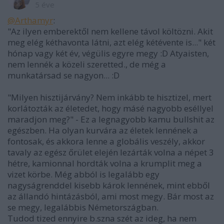
5 éve
@Arthamyr
:
"Az ilyen emberektől nem kellene távol költözni. Akit
meg elég kéthavonta látni, azt elég kétévente is..." két
hónap vagy két év, végülis egyre megy :D Atyaisten,
nem lennék a közeli szeretted., de még a
munkatársad se nagyon... :D
"Milyen hisztijárvány? Nem inkább te hisztizel, mert
korlátozták az életedet, hogy másé nagyobb eséllyel
maradjon meg?" - Ez a legnagyobb kamu bullshit az
egészben. Ha olyan kurvára az életek lennének a
fontosak, és akkora lenne a globális veszély, akkor
tavaly az egész őrület elején lezárták volna a népet 3
hétre, kamionnal hordták volna a krumplit meg a
vizet körbe. Még abból is legalább egy
nagyságrenddel kisebb károk lennének, mint ebből
az állandó hintázásból, ami most megy. Bár most az
se megy, legalábbis Németországban.
Tudod tized ennyire b.szna szét az ideg, ha nem