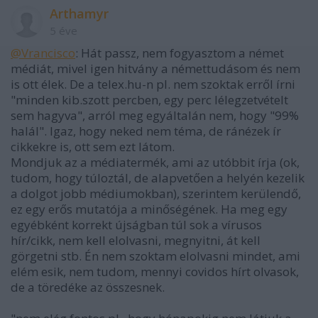
Arthamyr
5 éve
@Vrancisco
: Hát passz, nem fogyasztom a német
médiát, mivel igen hitvány a némettudásom és nem
is ott élek. De a telex.hu-n pl. nem szoktak erről írni
"minden kib.szott percben, egy perc lélegzetvételt
sem hagyva", arról meg egyáltalán nem, hogy "99%
halál". Igaz, hogy neked nem téma, de ránézek ír
cikkekre is, ott sem ezt látom.
Mondjuk az a médiatermék, ami az utóbbit írja (ok,
tudom, hogy túloztál, de alapvetően a helyén kezelik
a dolgot jobb médiumokban), szerintem kerülendő,
ez egy erős mutatója a minőségének. Ha meg egy
egyébként korrekt újságban túl sok a vírusos
hír/cikk, nem kell elolvasni, megnyitni, át kell
görgetni stb. Én nem szoktam elolvasni mindet, ami
elém esik, nem tudom, mennyi covidos hírt olvasok,
de a töredéke az összesnek.