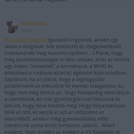
Vrancisco
5 éve
@Analóg Telepes
: Igazából irigyellek, amiért így
látod a dolgokat. Sok stressztől és idegeskedéstől
szabadulnék meg hasonló cipőben... :) Pláne, hogy
még következetességet is látsz abban, amit az elmúlt
egy évben "műveltek" a kormányok, a WHO és
általában a tudósok ezzel az egésszel kapcsolatban.
Sajnálom, ha az jött le, hogy a legnagyobb
problémánk az esküvőnk fél éventei tologatása, és,
hogy nem elég fontos pl., hogy hónapokig nem látjuk
a szeretteink, és már gyomorgörccsel fekszünk és
kelünk, hogy hova tovább még. Hogy folyamatosan
telik az idő, és veszik el azt az időszakot az
életünkből, amikor még gyerekvállalás előtt
szerettünk volna kicsit tombolni, utazni... Miért
evidens, hogy ezekért az évekért a mi fiatalabb és