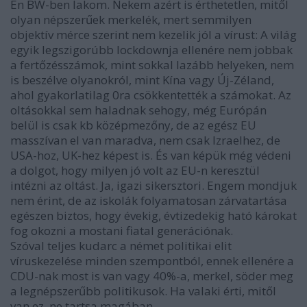
Én BW-ben lakom. Nekem azért is érthetetlen, mitől
olyan népszerűek merkelék, mert semmilyen
objektív mérce szerint nem kezelik jól a vírust: A világ
egyik legszigorúbb lockdownja ellenére nem jobbak
a fertőzésszámok, mint sokkal lazább helyeken, nem
is beszélve olyanokról, mint Kína vagy Új-Zéland,
ahol gyakorlatilag 0ra csökkentették a számokat. Az
oltásokkal sem haladnak sehogy, még Európán
belül is csak kb középmezőny, de az egész EU
masszívan el van maradva, nem csak Izraelhez, de
USA-hoz, UK-hez képest is. És van képük még védeni
a dolgot, hogy milyen jó volt az EU-n keresztül
intézni az oltást. Ja, igazi sikersztori. Engem mondjuk
nem érint, de az iskolák folyamatosan zárvatartása
egészen biztos, hogy évekig, évtizedekig ható károkat
fog okozni a mostani fiatal generációnak.
Szóval teljes kudarc a német politikai elit
víruskezelése minden szempontból, ennek ellenére a
CDU-nak most is van vagy 40%-a, merkel, söder meg
a legnépszerűbb politikusok. Ha valaki érti, mitől
van ez, ne tartsa magában.