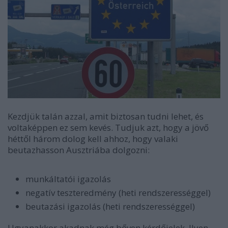
Kezdjük talán azzal, amit biztosan tudni lehet, és
voltaképpen ez sem kevés. Tudjuk azt, hogy a jövő
héttől három dolog kell ahhoz, hogy valaki
beutazhasson Ausztriába dolgozni:
munkáltatói igazolás
negatív teszteredmény (heti rendszerességgel)
beutazási igazolás (heti rendszerességgel)
Ugyanakkor akadnak még bőven kérdőjelek. Ilyen