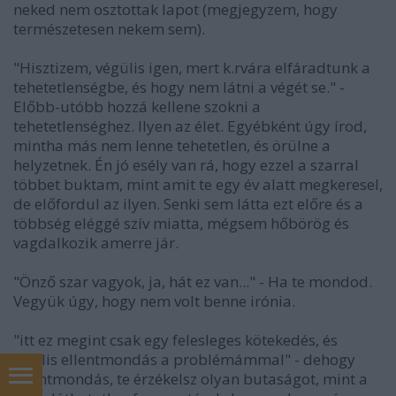
neked nem osztottak lapot (megjegyzem, hogy
természetesen nekem sem).
"Hisztizem, végülis igen, mert k.rvára elfáradtunk a
tehetetlenségbe, és hogy nem látni a végét se." -
Előbb-utóbb hozzá kellene szokni a
tehetetlenséghez. Ilyen az élet. Egyébként úgy írod,
mintha más nem lenne tehetetlen, és örülne a
helyzetnek. Én jó esély van rá, hogy ezzel a szarral
többet buktam, mint amit te egy év alatt megkeresel,
de előfordul az ilyen. Senki sem látta ezt előre és a
többség eléggé szív miatta, mégsem hőbörög és
vagdalkozik amerre jár.
"Önző szar vagyok, ja, hát ez van..." - Ha te mondod.
Vegyük úgy, hogy nem volt benne irónia.
"itt ez megint csak egy felesleges kötekedés, és
totális ellentmondás a problémámmal" - dehogy
ellentmondás, te érzékelsz olyan butaságot, mint a