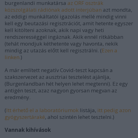
burgenlandi munkatársa
az ORF osztrák
közszolgálati rádiónak adott interjúban
azt mondta,
az eddigi munkáltatói igazolás mellé mindig vinni
kell egy beutazási regisztrációt, amit hetente egyszer
kell kitölteni azoknak, akik napi vagy heti
rendszerességgel ingáznak. Akik ennél ritkábban
(tehát mondjuk kéthetente vagy havonta, nekik
mindig az utazás előtt kell regisztrálni. (
Ezen a
linken.
)
A már említett negatív Covid-teszt kapcsán a
szakszervezet az ausztriai tesztelést ajánlja,
(Burgenlandban hét helyen lehet megtenni). Ez egy
antigén teszt, azaz nagyon gyorsan megvan az
eredmény.
(
Itt érhető el a laboratóriumok
listája,
itt pedig azon
gyógyszertáraké
, ahol szintén lehet tesztelni.)
Vannak kihívások