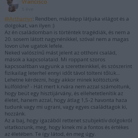
Vrancisco
5 éve
@Arthamyr
: Rendben, másképp látjuka világot és a
dolgokat, van ilyen :)
Az én családomban is történtek tragédiák, és nem a
20. sosem látott nagynénikkel, szóval nem a magas
lovon ülve ugatok lefele.
Neked valószínű mást jelent az otthoni család,
mások a kapcsolataid. Mi roppant szoros
kapcsoaltban vagyunk a szeretteinkkel, és szószerint
fizikailag leterhel ennyi időt távol tölteni tőlük...
Lehetne kérdezni, hogy akkor minek költöztünk
külföldre? - Hát mert k.rvára nem azzal számoltunk,
hogy beüt egy hisztijárvány, és ellehetetlenítik az
életet, hanem azzal, hogy átlag 1,5-2 havonta haza
tudunk vagy mi ugrani, vagy egyes családtagok ki,
hozzánk.
Az a baj, hogy igazából rettenet szubjektív dolgokról
vitatkozunk, meg, hogy kinek mi a fontos és értékes
az életében. Te így látod, én meg úgy.