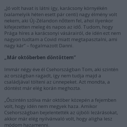
„Jó volt havat is látni így, karácsony környékén
(valamelyik héten esett pár centi) nagy élmény volt
nekem, aki Új-Zélandon nőttem fel, ahol ilyenkor
kifejezetten meleg és napos az idő. Tudom, hogy
Prága híres a karácsonyi vásárairól, de idén ezt nem
nagyon tudtam a Covid miatt megtapasztalni, ami
nagy kár” – fogalmazott Danni.
„Már októberben döntöttem”
Immár négy éve él Csehországban Tom, aki szintén
az országban ragadt, így nem tudja majd a
családjával tölteni az ünnepeket. Azt mondta, a
döntést már elég korán meghozta.
„Őszintén szólva már október közepén a fejemben
volt, hogy idén nem megyek haza. Amikor
Csehországban bejelentették az újbóli lezárásokat,
akkor már elég nyilvánvaló volt, hogy aligha lesz
módom hazamenni.