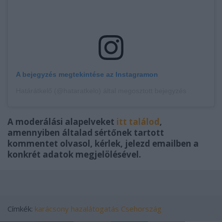
A bejegyzés megtekintése az Instagramon
Határátkelő (@hataratkelo) által megosztott bejegyzés
A moderálási alapelveket
itt találod
,
amennyiben általad sértőnek tartott
kommentet olvasol, kérlek, jelezd emailben a
konkrét adatok megjelölésével.
Címkék:
karácsony
hazalátogatás
Csehország