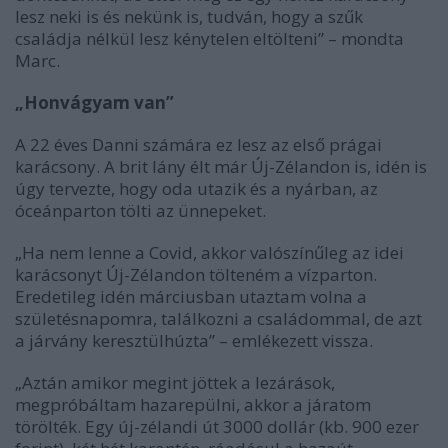
lesz neki is és nekünk is, tudván, hogy a szűk
családja nélkül lesz kénytelen eltölteni” – mondta
Marc.
„Honvágyam van”
A 22 éves Danni számára ez lesz az első prágai
karácsony. A brit lány élt már Új-Zélandon is, idén is
úgy tervezte, hogy oda utazik és a nyárban, az
óceánparton tölti az ünnepeket.
„Ha nem lenne a Covid, akkor valószínűleg az idei
karácsonyt Új-Zélandon tölteném a vízparton.
Eredetileg idén márciusban utaztam volna a
születésnapomra, találkozni a családommal, de azt
a járvány keresztülhúzta” – emlékezett vissza.
„Aztán amikor megint jöttek a lezárások,
megpróbáltam hazarepülni, akkor a járatom
törölték. Egy új-zélandi út 3000 dollár (kb. 900 ezer