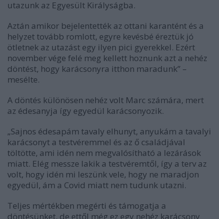
utazunk az Egyesült Királyságba.
Aztán amikor bejelentették az ottani karantént és a
helyzet tovább romlott, egyre kevésbé éreztük jó
ötletnek az utazást egy ilyen pici gyerekkel. Ezért
november vége felé meg kellett hoznunk azt a nehéz
döntést, hogy karácsonyra itthon maradunk” –
mesélte.
A döntés különösen nehéz volt Marc számára, mert
az édesanyja így egyedül karácsonyozik.
„Sajnos édesapám tavaly elhunyt, anyukám a tavalyi
karácsonyt a testvéremmel és az ő családjával
töltötte, ami idén nem megvalósítható a lezárások
miatt. Elég messze lakik a testvéremtől, így a terv az
volt, hogy idén mi leszünk vele, hogy ne maradjon
egyedül, ám a Covid miatt nem tudunk utazni.
Teljes mértékben megérti és támogatja a
döntésünket, de ettől még ez egy nehéz karácsony