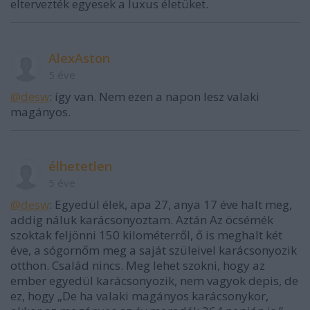
eltervezték egyesek a luxus életüket.
AlexAston
5 éve
@desw
: így van. Nem ezen a napon lesz valaki
magányos.
élhetetlen
5 éve
@desw
: Egyedül élek, apa 27, anya 17 éve halt meg,
addig náluk karácsonyoztam. Aztán Az öcsémék
szoktak feljönni 150 kilométerről, ő is meghalt két
éve, a sógornőm meg a saját szüleivel karácsonyozik
otthon. Család nincs. Meg lehet szokni, hogy az
ember egyedül karácsonyozik, nem vagyok depis, de
ez, hogy „De ha valaki magányos karácsonykor,