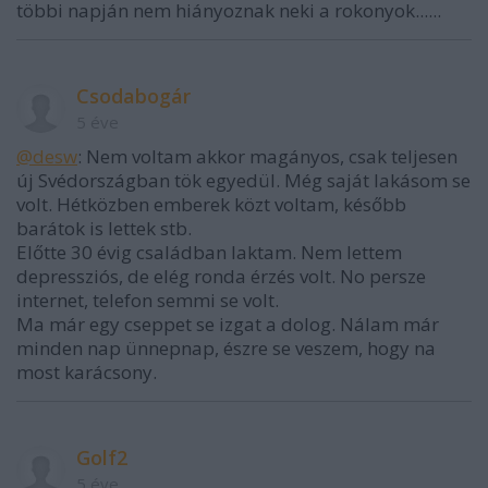
többi napján nem hiányoznak neki a rokonyok......
Csodabogár
5 éve
@desw
: Nem voltam akkor magányos, csak teljesen
új Svédországban tök egyedül. Még saját lakásom se
volt. Hétközben emberek közt voltam, később
barátok is lettek stb.
Előtte 30 évig családban laktam. Nem lettem
depressziós, de elég ronda érzés volt. No persze
internet, telefon semmi se volt.
Ma már egy cseppet se izgat a dolog. Nálam már
minden nap ünnepnap, észre se veszem, hogy na
most karácsony.
Golf2
5 éve