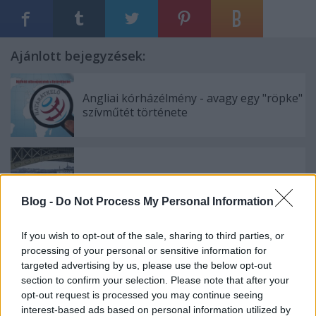
Ajánlott bejegyzések:
Angliai kórházélmény - avagy egy "röpke"
szívműtét története
Szegény Magyarország
Blog -
Do Not Process My Personal Information
If you wish to opt-out of the sale, sharing to third parties, or
processing of your personal or sensitive information for
Utazás a kimondhatatlan nevű úton
targeted advertising by us, please use the below opt-out
section to confirm your selection. Please note that after your
opt-out request is processed you may continue seeing
interest-based ads based on personal information utilized by