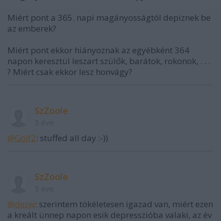
Miért pont a 365. napi magányosságtól depiznek be
az emberek?
Miért pont ekkor hiányoznak az egyébként 364
napon keresztül leszart szülők, barátok, rokonok, . . .
? Miért csak ekkor lesz honvágy?
SzZoole
5 éve
@Golf2
: stuffed all day :-))
SzZoole
5 éve
@desw
: szerintem tökéletesen igazad van, miért ezen
a kreált ünnep napon esik depresszióba valaki, az év