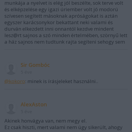
munkája a nyelvet is elég jól beszélte, sok terve volt
és elképzelése egy igazi úriember volt jó modorú
szívesen segített másoknak apróságokat is aztán
egyszer karácsonykor bekattant neki valami és
durván elkezdett inni onnantól kezdve mindent
lesz@rt sajnos a szó minden értelmében, szörnyű lett
a ház sajnos nem tudtunk rajta segíteni sehogy sem
Sir Gombóc
5 éve
@kokoro
: minek is írásjeleket használni..
AlexAston
5 éve
Akinek honvágya van, nem megy el.
Ez csak hiszti, mert valami nem úgy sikerült, ahogy