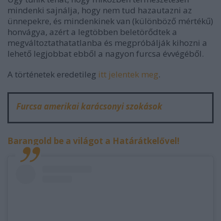
mindenki sajnálja, hogy nem tud hazautazni az
ünnepekre, és mindenkinek van (különböző mértékű)
honvágya, azért a legtöbben beletörődtek a
megváltoztathatatlanba és megpróbálják kihozni a
lehető legjobbat ebből a nagyon furcsa évvégéből.
A történetek eredetileg
itt jelentek meg
.
Furcsa amerikai karácsonyi szokások
Barangold be a világot a Határátkelővel!