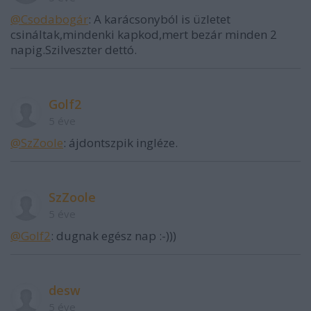
@Csodabogár
: A karácsonyból is üzletet
csináltak,mindenki kapkod,mert bezár minden 2
napig.Szilveszter dettó.
Golf2
5 éve
@SzZoole
: ájdontszpik ingléze.
SzZoole
5 éve
@Golf2
: dugnak egész nap :-)))
desw
5 éve