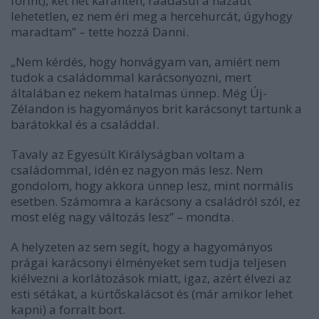
forint), két hét karantén, ráadásul a hazaút
lehetetlen, ez nem éri meg a hercehurcát, úgyhogy
maradtam” – tette hozzá Danni.
„Nem kérdés, hogy honvágyam van, amiért nem
tudok a családommal karácsonyozni, mert
általában ez nekem hatalmas ünnep. Még Új-
Zélandon is hagyományos brit karácsonyt tartunk a
barátokkal és a családdal.
Tavaly az Egyesült Királyságban voltam a
családommal, idén ez nagyon más lesz. Nem
gondolom, hogy akkora ünnep lesz, mint normális
esetben. Számomra a karácsony a családról szól, ez
most elég nagy változás lesz” – mondta.
A helyzeten az sem segít, hogy a hagyományos
prágai karácsonyi élményeket sem tudja teljesen
kiélvezni a korlátozások miatt, igaz, azért élvezi az
esti sétákat, a kürtőskalácsot és (már amikor lehet
kapni) a forralt bort.