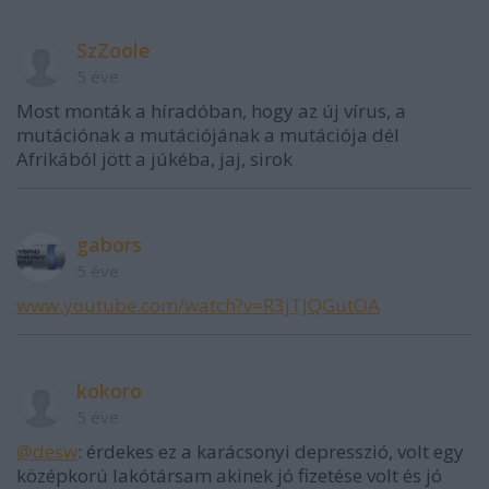
SzZoole
5 éve
Most monták a híradóban, hogy az új vírus, a
mutációnak a mutációjának a mutációja dél
Afrikából jött a júkéba, jaj, sirok
gabors
5 éve
www.youtube.com/watch?v=R3jTJQGutOA
kokoro
5 éve
@desw
: érdekes ez a karácsonyi depresszió, volt egy
középkorú lakótársam akinek jó fizetése volt és jó