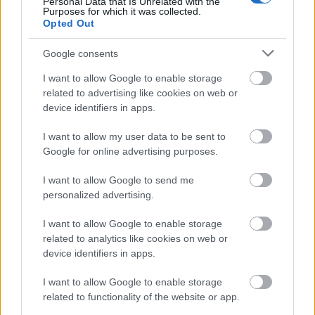
Personal Data that Is Unrelated with the
Purposes for which it was collected.
VAGY
Opted Out
Google consents
I want to allow Google to enable storage
related to advertising like cookies on web or
device identifiers in apps.
SzZoole
5 éve
I want to allow my user data to be sent to
Google for online advertising purposes.
Jaj, már megint elszomorodtam ezeken a szívszorító
történeteken, nincs itt egy csihologus szakember,
I want to allow Google to send me
sirhatnékom támadt , sirok
personalized advertising.
I want to allow Google to enable storage
related to analytics like cookies on web or
Golf2
device identifiers in apps.
5 éve
Szegény Danni és a többi utazgató,rémes lehet
I want to allow Google to enable storage
1helyben pár hétig...Mit csinálnának a sitten?
related to functionality of the website or app.