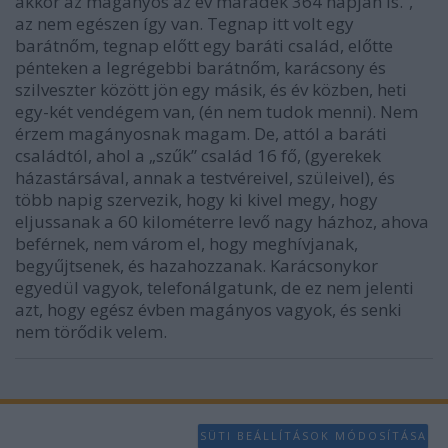
akkor az magányos az év maradék 364 napján is.”,
az nem egészen így van. Tegnap itt volt egy
barátnőm, tegnap előtt egy baráti család, előtte
pénteken a legrégebbi barátnőm, karácsony és
szilveszter között jön egy másik, és év közben, heti
egy-két vendégem van, (én nem tudok menni). Nem
érzem magányosnak magam. De, attól a baráti
családtól, ahol a „szűk” család 16 fő, (gyerekek
házastársával, annak a testvéreivel, szüleivel), és
több napig szervezik, hogy ki kivel megy, hogy
eljussanak a 60 kilométerre levő nagy házhoz, ahova
beférnek, nem várom el, hogy meghívjanak,
begyűjtsenek, és hazahozzanak. Karácsonykor
egyedül vagyok, telefonálgatunk, de ez nem jelenti
azt, hogy egész évben magányos vagyok, és senki
nem törődik velem.
SÜTI BEÁLLÍTÁSOK MÓDOSÍTÁSA