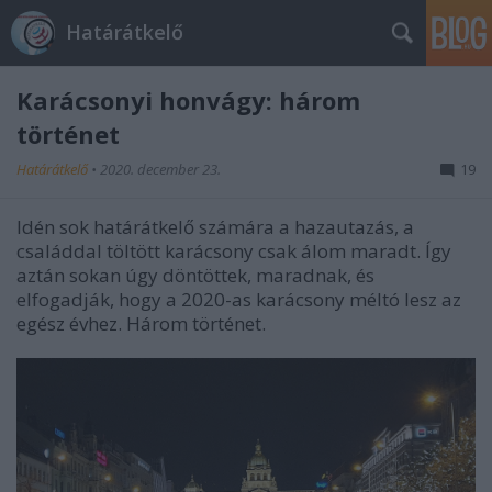
Határátkelő
Karácsonyi honvágy: három
történet
Határátkelő
•
2020. december 23.
19
Idén sok határátkelő számára a hazautazás, a
családdal töltött karácsony csak álom maradt. Így
aztán sokan úgy döntöttek, maradnak, és
elfogadják, hogy a 2020-as karácsony méltó lesz az
egész évhez. Három történet.