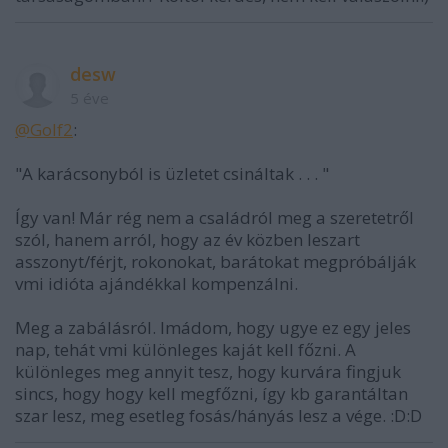
desw
5 éve
@Golf2
:
"A karácsonyból is üzletet csináltak . . . "
Így van! Már rég nem a családról meg a szeretetről
szól, hanem arról, hogy az év közben leszart
asszonyt/férjt, rokonokat, barátokat megpróbálják
vmi idióta ajándékkal kompenzálni.
Meg a zabálásról. Imádom, hogy ugye ez egy jeles
nap, tehát vmi különleges kaját kell főzni. A
különleges meg annyit tesz, hogy kurvára fingjuk
sincs, hogy hogy kell megfőzni, így kb garantáltan
szar lesz, meg esetleg fosás/hányás lesz a vége. :D:D