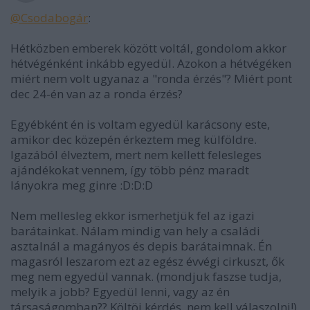
@Csodabogár
:
Hétközben emberek között voltál, gondolom akkor
hétvégénként inkább egyedül. Azokon a hétvégéken
miért nem volt ugyanaz a "ronda érzés"? Miért pont
dec 24-én van az a ronda érzés?
Egyébként én is voltam egyedül karácsony este,
amikor dec közepén érkeztem meg külföldre.
Igazából élveztem, mert nem kellett felesleges
ajándékokat vennem, így több pénz maradt
lányokra meg ginre :D:D:D
Nem mellesleg ekkor ismerhetjük fel az igazi
barátainkat. Nálam mindig van hely a családi
asztalnál a magányos és depis barátaimnak. Én
magasról leszarom ezt az egész évvégi cirkuszt, ők
meg nem egyedül vannak. (mondjuk faszse tudja,
melyik a jobb? Egyedül lenni, vagy az én
társaságomban?? Költöi kérdés, nem kell válaszolni!)