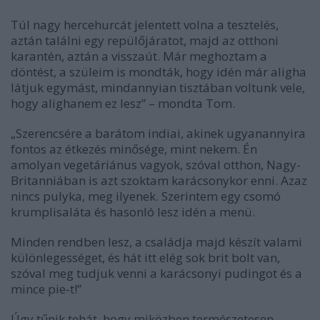
Túl nagy hercehurcát jelentett volna a tesztelés,
aztán találni egy repülőjáratot, majd az otthoni
karantén, aztán a visszaút. Már meghoztam a
döntést, a szüleim is mondták, hogy idén már aligha
látjuk egymást, mindannyian tisztában voltunk vele,
hogy alighanem ez lesz” – mondta Tom.
„Szerencsére a barátom indiai, akinek ugyanannyira
fontos az étkezés minősége, mint nekem. Én
amolyan vegetáriánus vagyok, szóval otthon, Nagy-
Britanniában is azt szoktam karácsonykor enni. Azaz
nincs pulyka, meg ilyenek. Szerintem egy csomó
krumplisaláta és hasonló lesz idén a menü.
Minden rendben lesz, a családja majd készít valami
különlegességet, és hát itt elég sok brit bolt van,
szóval meg tudjuk venni a karácsonyi pudingot és a
mince pie-t!”
Úgy tűnik tehát, hogy miközben természetesen