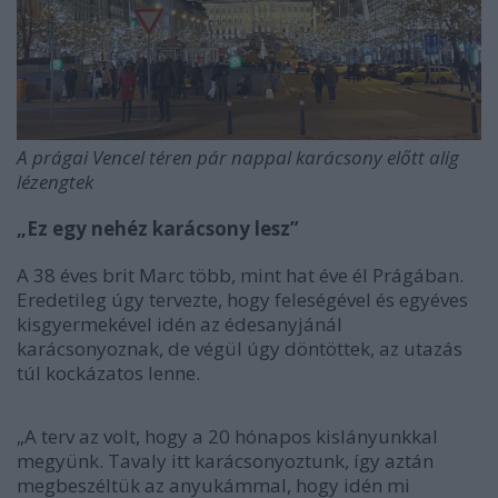
A prágai Vencel téren pár nappal karácsony előtt alig
lézengtek
„Ez egy nehéz karácsony lesz”
A 38 éves brit Marc több, mint hat éve él Prágában.
Eredetileg úgy tervezte, hogy feleségével és egyéves
kisgyermekével idén az édesanyjánál
karácsonyoznak, de végül úgy döntöttek, az utazás
túl kockázatos lenne.
„A terv az volt, hogy a 20 hónapos kislányunkkal
megyünk. Tavaly itt karácsonyoztunk, így aztán
megbeszéltük az anyukámmal, hogy idén mi