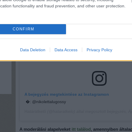
cation functionality and fraud prevention, and other user protection.
CONFIRM
Data Deletion
Data Access
Privacy Policy
A bejegyzés megtekintése az Instagramon
�: @nikolettalugossy
Határátkelő
(@hataratkelo) által megosztott bejegyzés,
Ápr 
A moderálási alapelveket
itt találod
, amennyiben általa