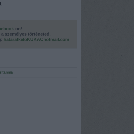
l.
cebook
-on!
d a személyes történeted,
g:
hataratkeloKUKAChotmail.com
itannia