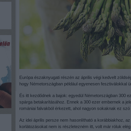
Európa északnyugati részén az április végi kedvelt zöldség
hogy Németországban például egyenesen fesztiválokkal ün
És itt kezdődnek a bajok: egyedül Németországban 300 
spárga betakarításához. Ennek a 300 ezer embernek a jele
romániai falvakból érkezett, ahol nagyon sokaknak ez szó sz
Az idei április persze nem hasonlítható a korábbiakhoz, az
korlátozásokat nem is részletezném itt, volt már róluk elé