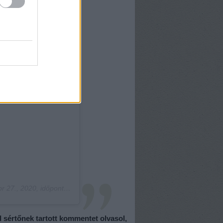
27., 2020, időpont: 5:55 (PDT időzóna szerint)
d sértőnek tartott kommentet olvasol,