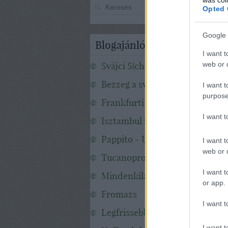
Opted 
Google 
Blogajánló
I want t
Svájci S(ch)apka
web or d
Bezzeg a svédek!
I want t
purpose
Frankfurti mesék
I want 
Isztambul infó
Pappito - Új-Zéland
I want t
web or d
Tucanoprod
I want t
Mindenkilaci
or app.
Fromazs
I want t
Legfrissebb Hawaii Hömbölgé
I want t