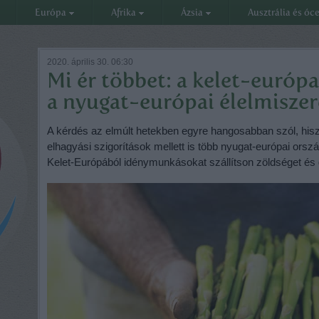
Európa
Afrika
Ázsia
Ausztrália és óc
2020. április 30. 06:30
Mi ér többet: a kelet-európa
a nyugat-európai élelmiszer
A kérdés az elmúlt hetekben egyre hangosabban szól, hisz
elhagyási szigorítások mellett is több nyugat-európai orsz
Kelet-Európából idénymunkásokat szállítson zöldséget és 