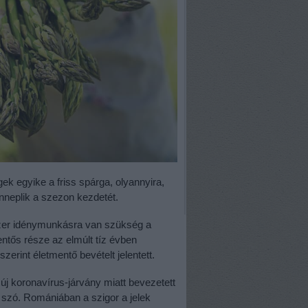
ek egyike a friss spárga, olyannyira,
neplik a szezon kezdetét.
ezer idénymunkásra van szükség a
ntős része az elmúlt tíz évben
erint életmentő bevételt jelentett.
 új koronavírus-járvány miatt bevezetett
g szó. Romániában a szigor a jelek