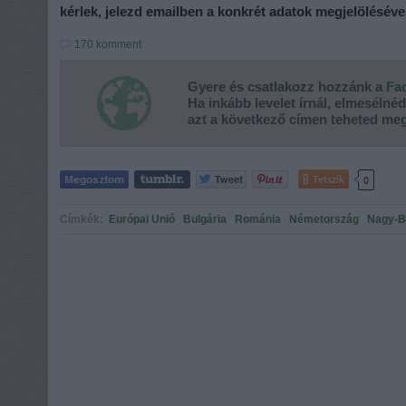
kérlek, jelezd emailben a konkrét adatok megjelöléséve
170
komment
Gyere és csatlakozz hozzánk a
Fa
Ha inkább levelet írnál, elmesélné
azt a következő címen teheted me
Tetszik
0
Címkék:
Európai Unió
Bulgária
Románia
Németország
Nagy-Br