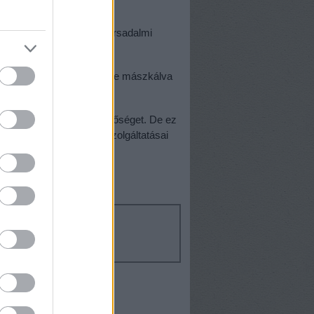
: ennyi az egész?
etelni, újratárgyalva a társadalmi
 és emberi méltóságát.
rsa, akik karanténból ki-be mászkálva
hangzik a kérdés.
 biztosított túlélési lehetőséget. De ez
és alapvető szociális szolgáltatásai
tagrammon is!