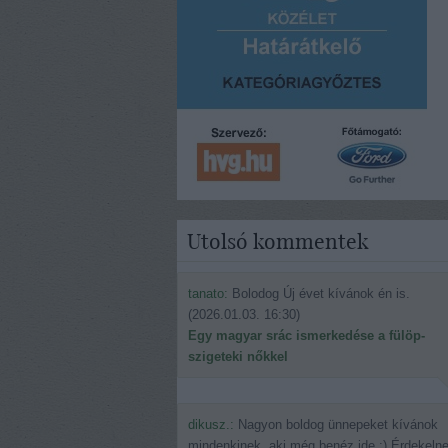
Utolsó kommentek
tanato:
Bolodog Új évet kívánok én is.
(
2026.01.03. 16:30
)
Egy magyar srác ismerkedése a fülöp-
szigeteki nőkkel
dikusz.:
Nagyon boldog ünnepeket kívánok
mindenkinek, aki még benéz ide.:) Érdekeln