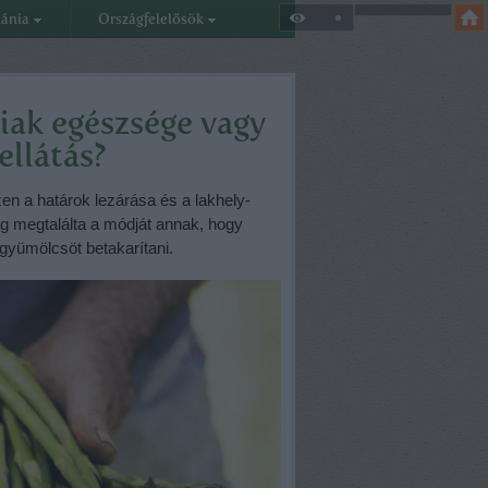
eánia
Országfelelősök
iak egészsége vagy
ellátás?
en a határok lezárása és a lakhely-
ág megtalálta a módját annak, hogy
gyümölcsöt betakarítani.