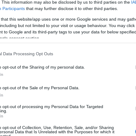
:-(((
. This information may also be disclosed by us to third parties on the
IA
vele, hiszen a munkaadók hazaküldik őket azelőtt, hogy lej
Participants
that may further disclose it to other third parties.
kapnak a német társadalombiztosítás alól.
 that this website/app uses one or more Google services and may gath
Nem csak a mezőgazdaságban dolgozó kelet-európaiak ker
including but not limited to your visit or usage behaviour. You may click 
figyelem összpontosul ugyan rájuk, de sok (elsősorban ro
 to Google and its third-party tags to use your data for below specifi
akad köztük) nő dolgozik osztrák idősotthonokban vagy 
ogle consent section.
hónapokban is.
ő
l Data Processing Opt Outs
„A posztkommunista univerzális katona”
A brit lap szerzői szerint a mezőgazdasági munkások, az 
o opt-out of the Sharing of my personal data.
leghatékonyabb munkaereje: olcsók, rendkívül termeléke
In
kerülnek sokba.
o opt-out of the Sale of my Personal Data.
„Európa politikai gazdasága megteremtette a posztkommuni
In
ő
változásával képes átalakulni mezőgazdasági munkásból é
mozgás a túlélés migrációjává vált és még ez a privilégium i
to opt-out of processing my Personal Data for Targeted
ing.
fogalmazták meg a szerzők.
In
Akik szerint összességében azok az emberek, akiket repülő
o opt-out of Collection, Use, Retention, Sale, and/or Sharing
földekre sem a saját országukra, sem az Európai Unióra n
ersonal Data that Is Unrelated with the Purposes for which it
lected.