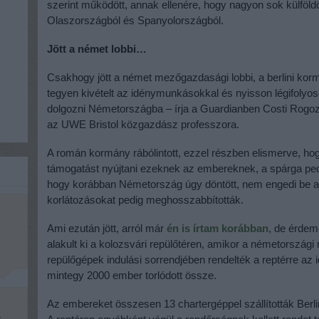
szerint működött, annak ellenére, hogy nagyon sok külföldön
Olaszországból és Spanyolországból.
Jött a német lobbi…
Csakhogy jött a német mezőgazdasági lobbi, a berlini ko
tegyen kivételt az idénymunkásokkal és nyisson légifolyo
dolgozni Németországba – írja a Guardianben Costi Rogoz
az UWE Bristol közgazdász professzora.
A román kormány rábólintott, ezzel részben elismerve, ho
támogatást nyújtani ezeknek az embereknek, a spárga pedi
hogy korábban Németország úgy döntött, nem engedi be a 
korlátozásokat pedig meghosszabbították.
Ami ezután jött, arról már
én is írtam korábban
, de érdem
alakult ki a kolozsvári repülőtéren, amikor a németorszá
repülőgépek indulási sorrendjében rendelték a reptérre az
mintegy 2000 ember torlódott össze.
Az embereket összesen 13 chartergéppel szállították Ber
e