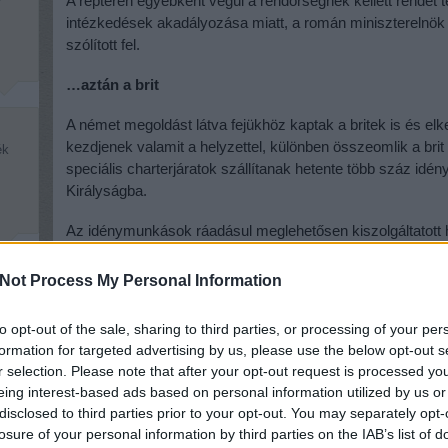
A reptéren egyébként végül a rendőrségnek kellett rendet ten
intézkedések akadályozása miatt, a román miniszterelnök
szólított fel.
…aztán a brit
A német megoldást látva fejükhöz kaptak a britek is és e
kezdjenek valamit a helyzettel, különben összeomlik a 
ék
speciális charterjáratok szállítanak hetente több száz id
Királyságba.
Az idénymunkások ráadásul meglehetősen kiszolgáltatott 
legalább annyira kell a munka és a vele járó pénz, mint a
Not Process My Personal Information
A helyzet ugyanis úgy áll, hogy a járvány miatt ha akarn
k,
ahová eredetileg vitték őket, még akkor sem, ha napi 12 órá
to opt-out of the sale, sharing to third parties, or processing of your per
meg a Guardian cikke.
formation for targeted advertising by us, please use the below opt-out s
r selection. Please note that after your opt-out request is processed y
A német szakszervezetek már fel is emelték a hangjuk, tis
eing interest-based ads based on personal information utilized by us or
munkakörülményeket és a koronavírus elleni védőfelszer
disclosed to third parties prior to your opt-out. You may separately opt-
losure of your personal information by third parties on the IAB’s list of
Más kérdés, hogy ha el is kapják a vírust, nem a német 