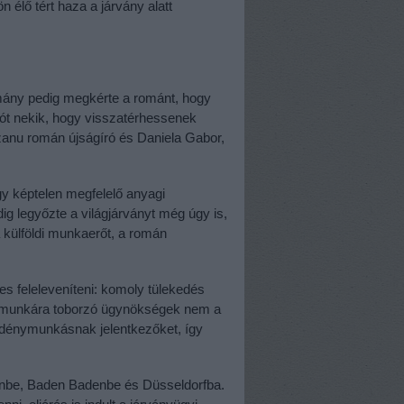
 élő tért haza a járvány alatt
rmány pedig megkérte a románt, hogy
sót nekik, hogy visszatérhessenek
anu román újságíró és Daniela Gabor,
gy képtelen megfelelő anyagi
g legyőzte a világjárványt még úgy is,
külföldi munkaerőt, a román
es feleleveníteni: komoly tülekedés
gi munkára toborzó ügynökségek nem a
 idénymunkásnak jelentkezőket, így
linbe, Baden Badenbe és Düsseldorfba.