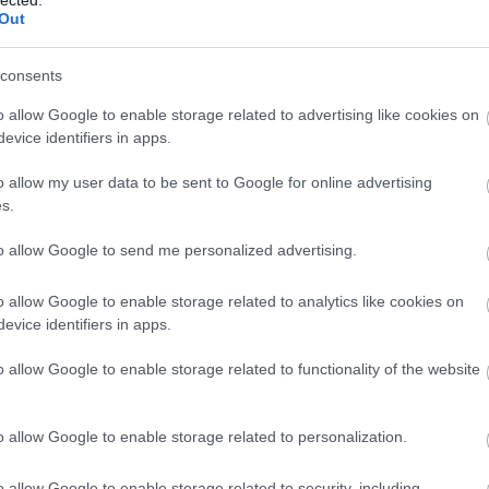
mit várjanak a kelet-európaiak évekkel a csatlakozás után
Out
A Guardian szerzői szerint ideje lenne másfajta Európát köv
szerződést. Garantálni kellene a határátlépők biztonságát
consents
o allow Google to enable storage related to advertising like cookies on
Vajon miért nem európai kérdés azoknak a millióknak a so
evice identifiers in apps.
alapvető fontosságú, de alulértékelt munkát végeznek? – 
o allow my user data to be sent to Google for online advertising
„Az Európai Unió keleti bővítése több millió munkavállalónak
s.
nem nagyvonalú ajándék. Nyugat-Európa ellátási rendszere 
függnek tőle” – fogalmazták meg a szerzők.
to allow Google to send me personalized advertising.
Az eredeti cikket
itt olvashatjátok el
.
o allow Google to enable storage related to analytics like cookies on
evice identifiers in apps.
Négycsillagos karanténban Új-Zélandon
o allow Google to enable storage related to functionality of the website
o allow Google to enable storage related to personalization.
Kövesd a Határátkelőt az Ins
sek
o allow Google to enable storage related to security, including