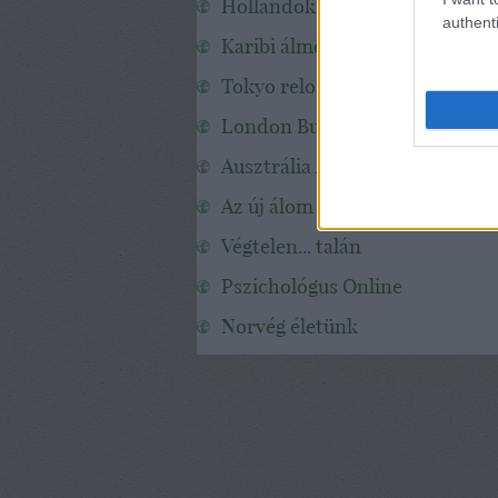
Hollandokk
authenti
Karibi álmok
Tokyo reloaded
London Budapest Metro
Ausztrália A-tól Z-ig
Az új álom
Végtelen... talán
Pszichológus Online
Norvég életünk