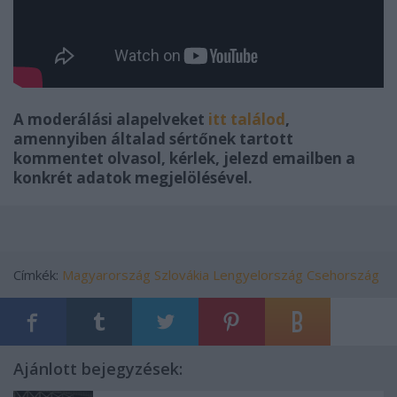
A moderálási alapelveket
itt találod
,
amennyiben általad sértőnek tartott
kommentet olvasol, kérlek, jelezd emailben a
konkrét adatok megjelölésével.
Címkék:
Magyarország
Szlovákia
Lengyelország
Csehország
Ajánlott bejegyzések: