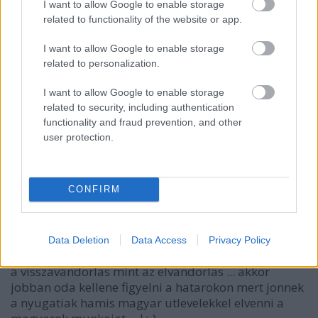
I want to allow Google to enable storage
6 éve
related to functionality of the website or app.
@Csodabogár
: azért izgulnak nálunk, mert a fiatal,
I want to allow Google to enable storage
dolgozó, iskolázott és szakképzett réteg megy el
related to personalization.
akiknek az országot fel kéne virágoztatni. Svájcban
gondolom a nyugdíjasok mennek el életük alkonyán
I want to allow Google to enable storage
valami meleg helyre. ráadásul Svájcba 5 perc alatt
related to security, including authentication
találnak külföldről embert bármilyen pozícióra,
functionality and fraud prevention, and other
nálunk az alacsony bérek miatt ez jóval nehezebb
user protection.
(nem beszélve arról hogy magyarul beszélő
bevándorlót milyen nehéz találni)
CONFIRM
Montroyal
6 éve
Data Deletion
Data Access
Privacy Policy
én csak azt kovettem hogy fidess média szerint tobb
a visszavandorlas mint az elvandorlas ... akkor
jobban oda kellene figyelni a hatarokon mert jonnek
a nyugatiak hamis magyar utlevelekkel elvenni a