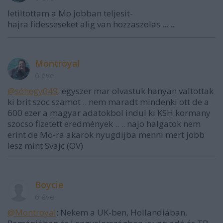
letiltottam a Mo jobban teljesit-
hajra fidesseseket alig van hozzaszolas ... ..
Montroyal
6 éve
@sóhegy049
: egyszer mar olvastuk hanyan valtottak
ki brit szoc szamot .. nem maradt mindenki ott de a
600 ezer a magyar adatokbol indul ki KSH kormany
szocso fizetett eredmények .. .. najo halgatok nem
erint de Mo-ra akarok nyugdijba menni mert jobb
lesz mint Svajc (OV)
Boycie
6 éve
@Montroyal
: Nekem a UK-ben, Hollandiában,