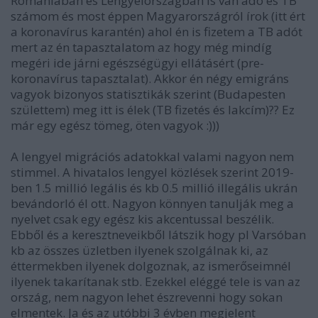
Romániában és Lengyelországban is van adó és TB
számom és most éppen Magyarországról írok (itt ért
a koronavírus karantén) ahol én is fizetem a TB adót
mert az én tapasztalatom az hogy még mindíg
megéri ide járni egészségügyi ellátásért (pre-
koronavírus tapasztalat). Akkor én négy emigráns
vagyok bizonyos statisztikák szerint (Budapesten
születtem) meg itt is élek (TB fizetés és lakcím)?? Ez
már egy egész tömeg, öten vagyok :)))
A lengyel migrációs adatokkal valami nagyon nem
stimmel. A hivatalos lengyel közlések szerint 2019-
ben 1.5 millió legális és kb 0.5 millió illegális ukrán
bevándorló él ott. Nagyon könnyen tanulják meg a
nyelvet csak egy egész kis akcentussal beszélik.
Ebből és a keresztneveikből látszik hogy pl Varsóban
kb az összes üzletben ilyenek szolgálnak ki, az
éttermekben ilyenek dolgoznak, az ismerőseimnél
ilyenek takarítanak stb. Ezekkel eléggé tele is van az
ország, nem nagyon lehet észrevenni hogy sokan
elmentek. Ja és az utóbbi 3 évben megjelent