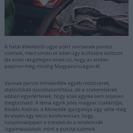
A határátkelésről ugye azért nincsenek pontos
számok, mert simán el lehet úgy külföldre költözni
(és ezzel rengetegen élnek is), hogy az ember
papíron még mindig Magyarországon él.
Vannak persze mindenféle egyéb módszerek,
statisztikák összehasonlítása, de a szakemberek
abban egyetértenek, hogy ezek egyike sem teljesen
megbízható. A téma egyik jeles magyar szakértője,
Kováts András, a Menedék igazgatója úgy vélte még
év elején egy bécsi konferencián, hogy
tulajdonképpen a trendek és a tendenciák
izgalmasabbak, mint a puszta számok.