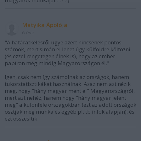
magyarok munkajat ... ! :-)
Matyika Ápolója
6 éve
"A határátkelésről ugye azért nincsenek pontos
számok, mert simán el lehet úgy külföldre költözni
(és ezzel rengetegen élnek is), hogy az ember
papíron még mindig Magyarországon él."
Igen, csak nem így számolnak az országok, hanem
tükörstatisztikákat használnak. Azaz nem azt nézik
meg, hogy "hány magyar ment el" Magyarországról,
mert azt nehéz, hanem hogy "hány magyar jelent
meg" a különféle országokban (ezt az adott országok
osztják meg munka és egyéb pl. tb infók alapján), és
ezt összesítik.