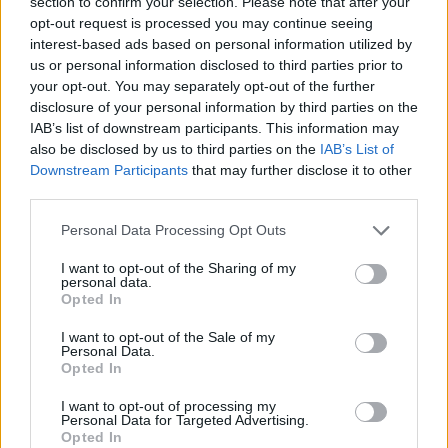
section to confirm your selection. Please note that after your
opt-out request is processed you may continue seeing
interest-based ads based on personal information utilized by
Hari Seldon 2
us or personal information disclosed to third parties prior to
your opt-out. You may separately opt-out of the further
6 éve
disclosure of your personal information by third parties on the
@Golf2
:
IAB’s list of downstream participants. This information may
Igen. Viszont most itt van a világjárvány, ez hirtelen
also be disclosed by us to third parties on the
IAB’s List of
módosíthatja a trendet bármerre.
Downstream Participants
that may further disclose it to other
third parties.
Please note that this website/app uses one or more Google
Personal Data Processing Opt Outs
droid_
services and may gather and store information including but
6 éve
not limited to your visit or usage behaviour. You may click to
I want to opt-out of the Sharing of my
personal data.
grant or deny consent to Google and its third-party tags to
@adg
: nem évenkénti a migration balance hanem
Opted In
use your data for below specified purposes in below Google
kumulalt. mindegyik grafikon.
consent section.
I want to opt-out of the Sale of my
Personal Data.
Opted In
Kerepesi
I want to opt-out of processing my
Personal Data for Targeted Advertising.
6 éve
Opted In