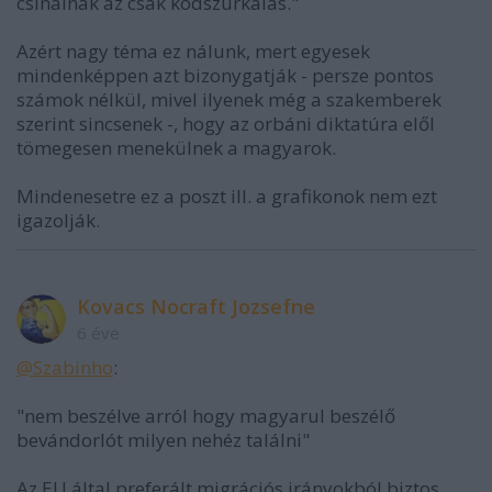
csinálnak az csak ködszurkálás."
Azért nagy téma ez nálunk, mert egyesek
mindenképpen azt bizonygatják - persze pontos
számok nélkül, mivel ilyenek még a szakemberek
szerint sincsenek -, hogy az orbáni diktatúra elől
tömegesen menekülnek a magyarok.
Mindenesetre ez a poszt ill. a grafikonok nem ezt
igazolják.
Kovacs Nocraft Jozsefne
6 éve
@Szabinho
:
"nem beszélve arról hogy magyarul beszélő
bevándorlót milyen nehéz találni"
Az EU által preferált migrációs irányokból biztos