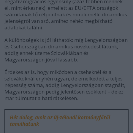
negatív migrációs egyensúly (azaz többen mennek
el, mint érkeznek), emellett az EU/EFTA országok
számítanak fő célpontnak és mindemellé dinamikus
jelenségről van szó, amihez nehéz megbízható
adatokat találni.
A különbségek is jól láthatók: míg Lengyelországban
és Csehországban dinamikus növekedést látunk,
addig ennek üteme Szlovákiában és
Magyarországon jóval lassabb.
Érdekes az is, hogy miközben a cseheknél és a
szlovákoknál enyhén ugyan, de emelkedett a teljes
népesség száma, addig Lengyelországban stagnált,
Magyarországon pedig jelentősen csökkent – de ez
már túlmutat a határátkelésen.
Hét dolog, amit az új-zélandi kormányfőtől
tanulhatunk