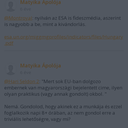
Matyika Ápolója
6 éve
@Montroyal
: nyilván az ESA is fideszmédia, aszerint
is nagyobb a be, mint a kivándorlás.
esa.un.org/miggmgprofiles/indicators/files/Hungary
.pdf
Matyika Ápolója
6 éve
@Hari Seldon 2
: "Mert sok EU-ban dolgozo
embernek van magyarorszàgi bejelentett cime, ilyen
olyan praktikus (vagy annak gondolt) okbol. "
Nemá. Gondolod, hogy akinek ez a munkája és ezzel
foglalkozik napi 8+ órában, az nem gondol erre a
triviális lehetőségre, vagy mi?