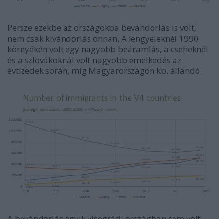
Persze ezekbe az országokba bevándorlás is volt,
nem csak kivándorlás onnan. A lengyeleknél 1990
környékén volt egy nagyobb beáramlás, a cseheknél
és a szlovákoknál volt nagyobb emelkedés az
évtizedek során, míg Magyarországon kb. állandó.
A bevándorlás egyik visegrádi országban sem volt