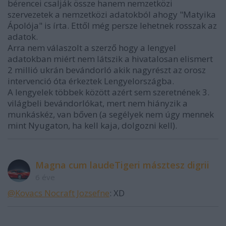
bérencei csalják össze hanem nemzetközi
szervezetek a nemzetközi adatokból ahogy "Matyika
Ápolója" is írta. Ettől még persze lehetnek rosszak az
adatok.
Arra nem válaszolt a szerző hogy a lengyel
adatokban miért nem látszik a hivatalosan elismert
2 millió ukrán bevándorló akik nagyrészt az orosz
intervenció óta érkeztek Lengyelországba.
A lengyelek többek között azért sem szeretnének 3.
világbeli bevándorlókat, mert nem hiányzik a
munkáskéz, van bőven (a segélyek nem úgy mennek
mint Nyugaton, ha kell kaja, dolgozni kell).
Magna cum laudeTigeri másztesz digrii
6 éve
@Kovacs Nocraft Jozsefne
: XD