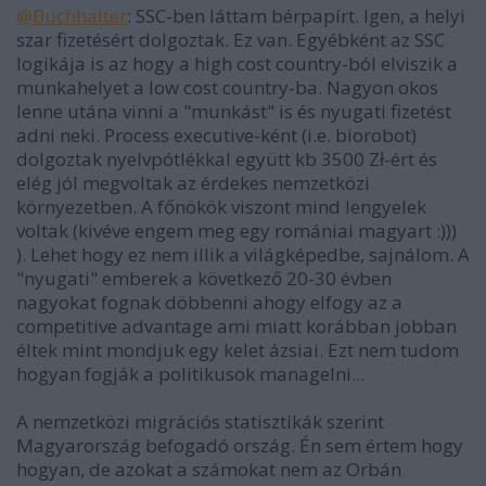
@Buchhalter
: SSC-ben láttam bérpapírt. Igen, a helyi
szar fizetésért dolgoztak. Ez van. Egyébként az SSC
logikája is az hogy a high cost country-ból elviszik a
munkahelyet a low cost country-ba. Nagyon okos
lenne utána vinni a "munkást" is és nyugati fizetést
adni neki. Process executive-ként (i.e. biorobot)
dolgoztak nyelvpótlékkal együtt kb 3500 Zł-ért és
elég jól megvoltak az érdekes nemzetközi
környezetben. A főnökök viszont mind lengyelek
voltak (kivéve engem meg egy romániai magyart :)))
). Lehet hogy ez nem illik a világképedbe, sajnálom. A
"nyugati" emberek a következő 20-30 évben
nagyokat fognak döbbenni ahogy elfogy az a
competitive advantage ami miatt korábban jobban
éltek mint mondjuk egy kelet ázsiai. Ezt nem tudom
hogyan fogják a politikusok managelni...
A nemzetközi migrációs statisztikák szerint
Magyarország befogadó ország. Én sem értem hogy
hogyan, de azokat a számokat nem az Orbán