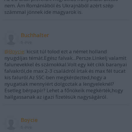
nem. Ám Romániából és Ukrajnából azért szép
számmal jönnek ide magyarok is.
Buchhalter
6 éve
@Boycie
: kicsit túl tolod ezt a német holland
nyugdíjas témát.Egész falvak...Persze.Linkelj valamit
falunevekkel és számokkal.Volt egy két cikk baranyai
falvakról,de max 2-3 családról írtak és max fél tucat
kis faluról.Az SSC-ben megkérdezted,hogy a
nyugatiak mennyiért dolgoztak a lengyeleknél?
Esetleg bérpapír? Lehet a főnökeik megkérték,hogy
hallgassanak az igazi fizetésük nagyságáról.
Boycie
6 éve