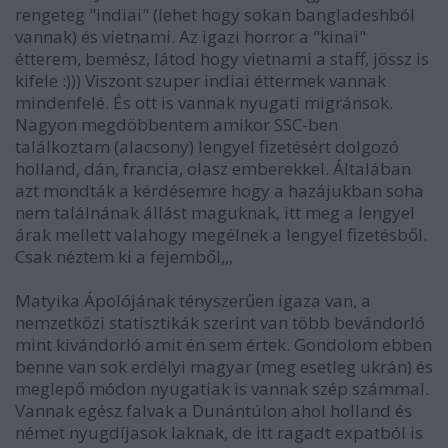
rengeteg "indiai" (lehet hogy sokan bangladeshból
vannak) és vietnami. Az igazi horror a "kinai"
étterem, bemész, látod hogy vietnami a staff, jössz is
kifele :))) Viszont szuper indiai éttermek vannak
mindenfelé. És ott is vannak nyugati migránsok.
Nagyon megdöbbentem amikor SSC-ben
találkoztam (alacsony) lengyel fizetésért dolgozó
holland, dán, francia, olasz emberekkel. Általában
azt mondták a kérdésemre hogy a hazájukban soha
nem találnának állást maguknak, itt meg a lengyel
árak mellett valahogy megélnek a lengyel fizetésből.
Csak néztem ki a fejemből,,,
Matyika Ápolójának tényszerűen igaza van, a
nemzetközi statisztikák szerint van több bevándorló
mint kivándorló amit én sem értek. Gondolom ebben
benne van sok erdélyi magyar (meg esetleg ukrán) és
meglepő módon nyugatiak is vannak szép számmal.
Vannak egész falvak a Dunántúlon ahol holland és
német nyugdíjasok laknak, de itt ragadt expatból is