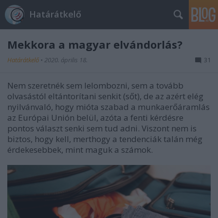
Határátkelő
Mekkora a magyar elvándorlás?
Határátkelő
•
2020. április 18.
31
Nem szeretnék sem lelombozni, sem a tovább
olvasástól eltántorítani senkit (sőt), de az azért elég
nyilvánvaló, hogy mióta szabad a munkaerőáramlás
az Európai Unión belül, azóta a fenti kérdésre
pontos választ senki sem tud adni. Viszont nem is
biztos, hogy kell, merthogy a tendenciák talán még
érdekesebbek, mint maguk a számok.