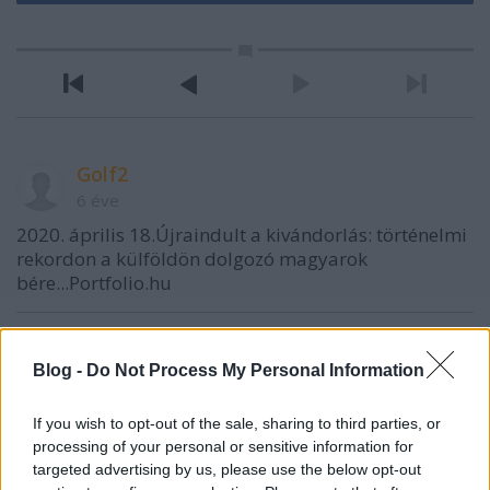
Golf2
6 éve
2020. április 18.Újraindult a kivándorlás: történelmi
rekordon a külföldön dolgozó magyarok
bére...Portfolio.hu
Golf2
Blog -
Do Not Process My Personal Information
6 éve
If you wish to opt-out of the sale, sharing to third parties, or
@Csodabogár
: Nem is értem, miért akkora téma ez
processing of your personal or sensitive information for
nálunk...pedig te már láttál ilyet 56ban,akkor
targeted advertising by us, please use the below opt-out
mentek el ennyien utoljára.