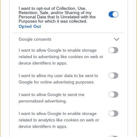
@adg
: a magyar számok nem stimmelnek.
I want to opt-out of Collection, Use,
Valószínűleg ezek is szépített adatok.
Retention, Sale, and/or Sharing of my
Personal Data that Is Unrelated with the
Purposes for which it was collected.
Opted Out
droid_
Google consents
6 éve
@Kerepesi
: migration balance. tehat balance.
I want to allow Google to enable storage
related to advertising like cookies on web or
mi van veletek.
device identifiers in apps.
I want to allow my user data to be sent to
Google for online advertising purposes.
adg
I want to allow Google to send me
6 éve
personalized advertising.
@droid_
: ez lesz a megoldas, valoszinuleg. Illett
volna beleirni a cikkbe.
I want to allow Google to enable storage
related to analytics like cookies on web or
device identifiers in apps.
Szabinho