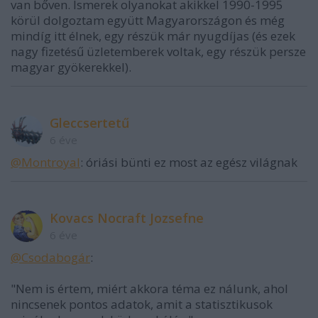
van bőven. Ismerek olyanokat akikkel 1990-1995
körül dolgoztam együtt Magyarországon és még
mindíg itt élnek, egy részük már nyugdíjas (és ezek
nagy fizetésű üzletemberek voltak, egy részük persze
magyar gyökerekkel).
Gleccsertetű
6 éve
@Montroyal
: óriási bünti ez most az egész világnak
Kovacs Nocraft Jozsefne
6 éve
@Csodabogár
:
"Nem is értem, miért akkora téma ez nálunk, ahol
nincsenek pontos adatok, amit a statisztikusok