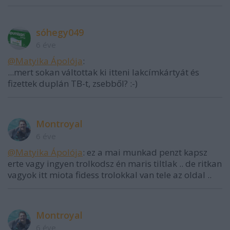
sóhegy049
6 éve
@Matyika Ápolója
:
...mert sokan váltottak ki itteni lakcímkártyát és
fizettek duplán TB-t, zsebből? :-)
Montroyal
6 éve
@Matyika Ápolója
: ez a mai munkad penzt kapsz
erte vagy ingyen trolkodsz én maris tiltlak .. de ritkan
vagyok itt miota fidess trolokkal van tele az oldal ..
Montroyal
6 éve