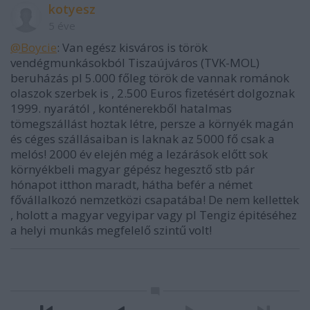
kotyesz
5 éve
@Boycie
: Van egész kisváros is török
vendégmunkásokból Tiszaújváros (TVK-MOL)
beruházás pl 5.000 főleg török de vannak románok
olaszok szerbek is , 2.500 Euros fizetésért dolgoznak
1999. nyarától , konténerekből hatalmas
tömegszállást hoztak létre, persze a környék magán
és céges szállásaiban is laknak az 5000 fő csak a
melós! 2000 év elején még a lezárások előtt sok
környékbeli magyar gépész hegesztő stb pár
hónapot itthon maradt, hátha befér a német
fővállalkozó nemzetközi csapatába! De nem kellettek
, holott a magyar vegyipar vagy pl Tengiz épitéséhez
a helyi munkás megfelelő szintű volt!