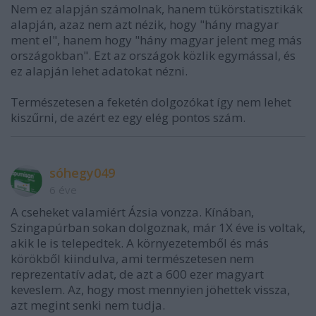
Nem ez alapján számolnak, hanem tükörstatisztikák
alapján, azaz nem azt nézik, hogy "hány magyar
ment el", hanem hogy "hány magyar jelent meg más
országokban". Ezt az országok közlik egymással, és
ez alapján lehet adatokat nézni.
Természetesen a feketén dolgozókat így nem lehet
kiszűrni, de azért ez egy elég pontos szám.
sóhegy049
6 éve
A cseheket valamiért Ázsia vonzza. Kínában,
Szingapúrban sokan dolgoznak, már 1X éve is voltak,
akik le is telepedtek. A környezetemből és más
körökből kiindulva, ami természetesen nem
reprezentatív adat, de azt a 600 ezer magyart
keveslem. Az, hogy most mennyien jöhettek vissza,
azt megint senki nem tudja.