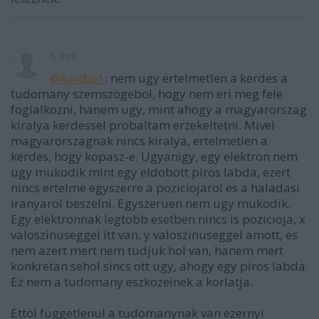
6 éve
@kardio1
: nem ugy ertelmetlen a kerdes a
tudomany szemszogebol, hogy nem eri meg fele
foglalkozni, hanem ugy, mint ahogy a magyarorszag
kiralya kerdessel probaltam erzekeltetni. Mivel
magyarorszagnak nincs kiralya, ertelmetlen a
kerdes, hogy kopasz-e. Ugyanigy, egy elektron nem
ugy mukodik mint egy eldobott piros labda, ezert
nincs ertelme egyszerre a poziciojarol es a haladasi
iranyarol beszelni. Egyszeruen nem ugy mukodik.
Egy elektronnak legtobb esetben nincs is pozicioja, x
valoszinuseggel itt van, y valoszinuseggel amott, es
nem azert mert nem tudjuk hol van, hanem mert
konkretan sehol sincs ott ugy, ahogy egy piros labda.
Ez nem a tudomany eszkozeinek a korlatja.
Ettol fuggetlenul a tudomanynak van ezernyi