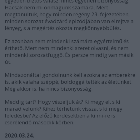
egyetlen biztos válasz, nincs egyetlen bizonyosság.
Hacsak nem mi önmagunk számára. Mert
megtanultuk, hogy minden regény 23. fejezetében,
minden sorozat évadzáró epizódjában van elrejtve a
lényeg, s a megértés okozta megkönnyebbülés.
Ez azonban nem mindenki számára egyértelmű és
érthető. Mert nem mindenki szeret olvasni, és nem
mindenki sorozatfüggő. És persze mindig van másik
út.
Mindazonáltal gondolnunk kell azokra az emberekre
is, akik valaha széppé, boldoggá tették az életünket.
Még akkor is, ha nincs bizonyosság.
Meddig tart? Hogy vészeljük át? Ki megy el, s ki
marad velünk? Kihez térhetünk vissza, s ki megy
feledésbe? Az előző kérdésekben a ki mi-re is
cserélendő második körben.
2020.03.24.