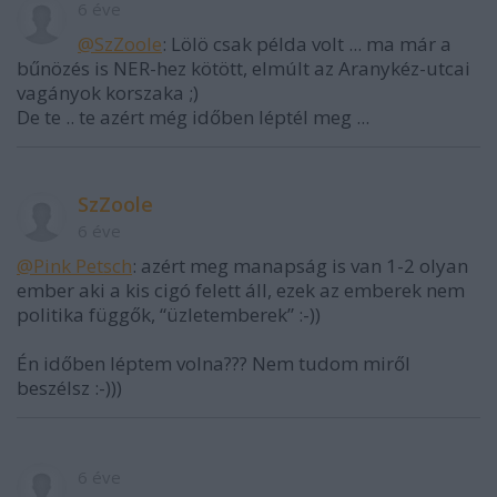
6 éve
@SzZoole
: Lölö csak példa volt ... ma már a
bűnözés is NER-hez kötött, elmúlt az Aranykéz-utcai
vagányok korszaka ;)
De te .. te azért még időben léptél meg ...
SzZoole
6 éve
@Pink Petsch
: azért meg manapság is van 1-2 olyan
ember aki a kis cigó felett áll, ezek az emberek nem
politika függők, “üzletemberek” :-))
Én időben léptem volna??? Nem tudom miről
beszélsz :-)))
6 éve