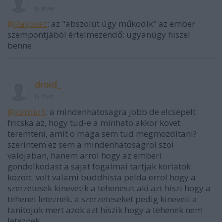
6 éve
@Rayovac
: az "abszolút úgy működik" az ember
szempontjából értelmezendő: ugyanúgy hiszel
benne.
droid_
6 éve
@kardio1
: a mindenhatosagra jobb de elcsepelt
fricska az, hogy tud-e a minhato akkor kovet
teremteni, amit o maga sem tud megmozditani?
szerintem ez sem a mindenhatosagrol szol
valojaban, hanem arrol hogy az emberi
gondolkodast a sajat fogalmai tartjak korlatok
kozott. volt valami buddhista pelda errol hogy a
szerzetesek kinevetik a teheneszt aki azt hiszi hogy a
tehenei leteznek. a szerzeteseket pedig kineveti a
tanitojuk mert azok azt hiszik hogy a tehenek nem
leteznek.