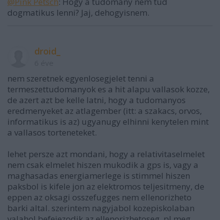
@Pink Petsch
: Hogy a tudomany nem tud
dogmatikus lenni? Jaj, dehogyisnem.
droid_
6 éve
nem szeretnek egyenlosegjelet tenni a
termeszettudomanyok es a hit alapu vallasok kozze,
de azert azt be kelle latni, hogy a tudomanyos
eredmenyeket az atlagember (itt: a szakacs, orvos,
informatikus is az) ugyanugy elhinni kenytelen mint
a vallasos torteneteket.
lehet persze azt mondani, hogy a relativitaselmelet
nem csak elmelet hiszen mukodik a gps is, vagy a
maghasadas energiamerlege is stimmel hiszen
paksbol is kifele jon az elektromos teljesitmeny, de
eppen az oksagi osszefugges nem ellenorizheto
barki altal. szerintem nagyjabol kozepiskolaban
valahol befejezodik az ellenorizhetoseg, pl meg