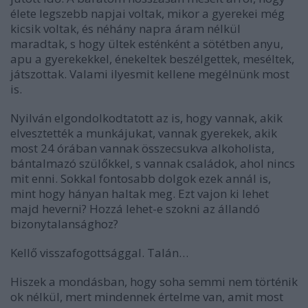
élete legszebb napjai voltak, mikor a gyerekei még
kicsik voltak, és néhány napra áram nélkül
maradtak, s hogy ültek esténként a sötétben anyu,
apu a gyerekekkel, énekeltek beszélgettek, meséltek,
játszottak. Valami ilyesmit kellene megélnünk most
is.
Nyilván elgondolkodtatott az is, hogy vannak, akik
elvesztették a munkájukat, vannak gyerekek, akik
most 24 órában vannak összecsukva alkoholista,
bántalmazó szülőkkel, s vannak családok, ahol nincs
mit enni. Sokkal fontosabb dolgok ezek annál is,
mint hogy hányan haltak meg. Ezt vajon ki lehet
majd heverni? Hozzá lehet-e szokni az állandó
bizonytalansághoz?
Kellő visszafogottsággal. Talán…
Hiszek a mondásban, hogy soha semmi nem történik
ok nélkül, mert mindennek értelme van, amit most