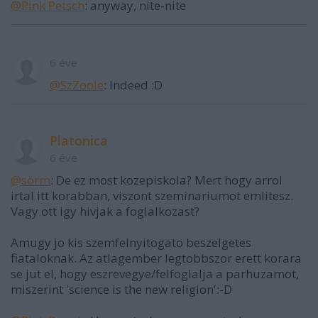
@Pink Petsch
: anyway, nite-nite
6 éve
@SzZoole
: Indeed :D
Platonica
6 éve
@sörm
: De ez most kozepiskola? Mert hogy arrol
irtal itt korabban, viszont szeminariumot emlitesz.
Vagy ott igy hivjak a foglalkozast?
Amugy jo kis szemfelnyitogato beszelgetes
fiataloknak. Az atlagember legtobbszor erett korara
se jut el, hogy eszrevegye/felfoglalja a parhuzamot,
miszerint 'science is the new religion':-D