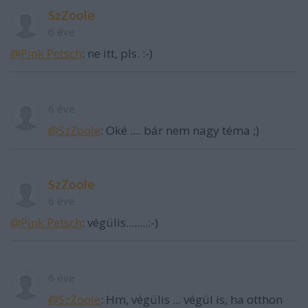
SzZoole
6 éve
@Pink Petsch
: ne itt, pls. :-)
6 éve
@SzZoole
: Oké .... bár nem nagy téma ;)
SzZoole
6 éve
@Pink Petsch
: végülis........:-)
6 éve
@SzZoole
: Hm, végülis ... végül is, ha otthon