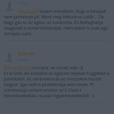
6 éve
@SzZoole
: Sosem mondtam, hogy a tolvajok
nem járhatnak jól. Nézd meg Mészáros Lölőt ... De
hogy gáz ez az egész, az tutibiztos. És feldughatja
magának a dollármilliárdját, mert akkor is csak egy
szimpla csaló.
SzZoole
6 éve
@Pink Petsch
: szimpla, ne viccelj már:-))
Ez a Gidó aki kitalálta az egészet teljesen független a
politikától. Az ukránokon és az oroszokon húzott
nagyot. Igaz volt is problémája nem kevés. Pl.
szemtanúja voltam amikor az S Class-t
felrobbantottak, csupán figyelmeztetésből :-)