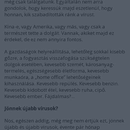
még csak találgatunk. Egyáltalán nem arra
gondolok, hogy keressük majd eszetlenül, hogy
honnan, kik szabadították ránk a vírust.
Kína-e, vagy Amerika, vagy más, vagy csak a
természet tette a dolgát. Vannak, akiket majd ez
érdekel, de ez nem annyira fontos.
A gazdaságok helyreállítása, lehetőleg sokkal kisebb
gőzre, a fogyasztás visszafogása szükségtelen
dolgok esetében, kevesebb szemét, károsanyag-
termelés, egészségesebb életforma, kevesebb
munkaóra, a „home office” lehetőségeinek
kihasználása. Kevesebb repülés. Kevesebb benzin.
Kevesebb kidobott étel, kevesebb ruha, cipő.
Kevesebb ember. Fájdalmas?...
Jönnek újabb vírusok?
Nos, egészen addig, még meg nem értjük ezt, jönnek
újabb és újabb vírusok, évente pár hónap