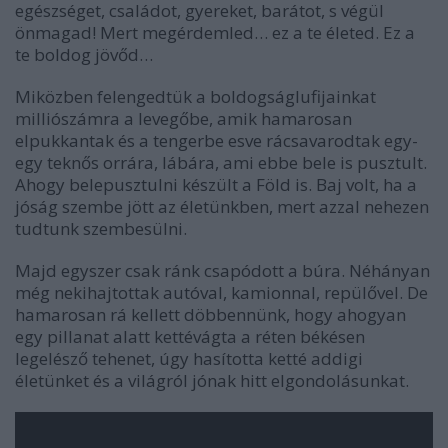
egészséget, családot, gyereket, barátot, s végül
önmagad! Mert megérdemled… ez a te életed. Ez a
te boldog jövőd…
Miközben felengedtük a boldogságlufijainkat
milliószámra a levegőbe, amik hamarosan
elpukkantak és a tengerbe esve rácsavarodtak egy-
egy teknős orrára, lábára, ami ebbe bele is pusztult.
Ahogy belepusztulni készült a Föld is. Baj volt, ha a
jóság szembe jött az életünkben, mert azzal nehezen
tudtunk szembesülni.
Majd egyszer csak ránk csapódott a búra. Néhányan
még nekihajtottak autóval, kamionnal, repülővel. De
hamarosan rá kellett döbbennünk, hogy ahogyan
egy pillanat alatt kettévágta a réten békésen
legelésző tehenet, úgy hasította ketté addigi
életünket és a világról jónak hitt elgondolásunkat.