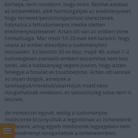
korlatja, nem mondom, hogy nincs. Kezdve azokkal
az emberekkel, akik hamisitgatjak az eredmenyeket,
hogy hirnevet/penzt/onigazolast szerezzenek.
Folytatva a feltudomanyos media idetlen
eredmenykozleseivel. Aztan ott van az emberi elme
limitaltsaga. Mar most 10-20 evet kell tanulni, hogy
utana az ember elkezdjen a tudomanyhoz
hozzaadni. Ez kesobb 30 ev lesz, majd 40, aztan 1-2
kulonlegesen zsenialis embert leszamitva nem lesz
senki, aki a tudasanyag vegere jusson, hogy aztan
felvegye a fonalat es tovabbepitse. Aztan ott vannak
az olyan dolgok, amelyek a
tavolsaguk/meretuk/akarmijuk miatt nem
vizsgalhatoak rendesen, es valoszinuleg soha nem is
lesznek.
de mindezzel egyutt, eddig a tudomanyos
modszerek bizonyultak a legjobbnak az ismereteink
bovitesere, amig egyeb modszerek legyegeben nem
sok eredmenyt szolgaltattak a tortenelemben.