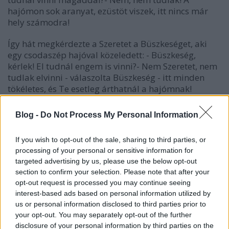
hajómon sok aranyat, ezüstöt viszek, itt nincs már
hely számodra!
Így hát megkérdezte a Szeretet a Büszkeséget, aki
egy csodaszép hajóval közeledett: - Büszkeség,
kérlek! El tudnál engem is vinni?- Nem Szeretet, nem
tudlak elvinni - válaszolta Büszkeség - itt minden
tökéletes, és Te esetleg árthatnál a hajómnak!
Szeretet megkérte a Bánatot is, aki éppen előtte
hajózott el: - Bánat, kérlek, vigyél el magaddal!
Blog -
Do Not Process My Personal Information
- Oh, Szeretet - mondta a Bánat - én olyan szomorú
If you wish to opt-out of the sale, sharing to third parties, or
vagyok, de egyedül kell maradnom a hajómon!
processing of your personal or sensitive information for
targeted advertising by us, please use the below opt-out
A Vidámság is elhúzott a Szeretet mellett, de olyan
section to confirm your selection. Please note that after your
elégedett és boldog volt, hogy meg se hallotta
opt-out request is processed you may continue seeing
Szeretet kérését.
interest-based ads based on personal information utilized by
us or personal information disclosed to third parties prior to
Hirtelen megszólalt egy hang: - Gyere Szeretet, én
your opt-out. You may separately opt-out of the further
elviszlek téged!
disclosure of your personal information by third parties on the