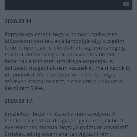
2020.03.11.
Kaptam egy emailt, hogy a holnapi nyelvvizsga-
időpontom törölték, az állampolgársági vizsgáim
többi időpontjait is, előreláthatólag április végéig,
további intézkedésig a vírusra való tekintettel
bezárnak a minisztérium vizsgaközpontjai. A
befizetett vizsgadíjak nem vesznek el, majd kapok új
időpontokat. Mint amilyen korrekt volt, mégis
szörnyen rosszul érintett, hiszen erre a pillanatra
készültem 5 éve.
2020.03.17.
Érezhetően bezárni készült a munkahelyem. A
főnököm kiírt szabadságra, hogy ne menjek be. A
gyerekemnek mondta, hogy „Vigyázzunk anyudra!”
Érdekes, eddig sosem akartak vigyázni rám…