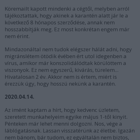
Köremailt kapott mindenki a cégtől, melyben arról
tájékoztattak, hogy akinek a karantén alatt jár le a
következő 8 hónapos szerződése, annak nem
hosszabbítják meg. Ez most konkrétan engem már
nem érint.
Mindazonáltal nem tudok elégszer hálát adni, hogy
migránslétem ötödik évében ért utol idegenben a
vírus, amikor már konszolidálódtak körülöttem a
viszonyok. Ez nem egyszerű, kivárás, türelem...
Hivatalosan 2 év. Akkor nem is értem, miért is
érezzük úgy, hogy hosszú nekünk a karantén.
2020.04.14.
Az imént kaptam a hírt, hogy kedvenc üzletem,
szeretett munkahelyeim egyike május 1-től kinyit.
Pénteken már lehet menni dolgozni. Nos, vége a
láblógatásnak. Lassan visszatérünk az életbe. Igazán
nem bánom, bár tudom, ez egyáltalán nem biztos,