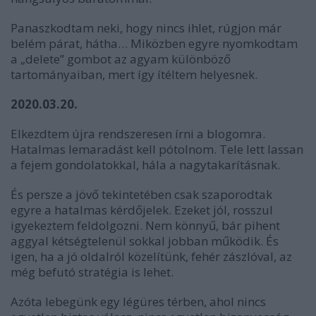
Panaszkodtam neki, hogy nincs ihlet, rúgjon már
belém párat, hátha… Miközben egyre nyomkodtam
a „delete” gombot az agyam különböző
tartományaiban, mert így ítéltem helyesnek.
2020.03.20.
Elkezdtem újra rendszeresen írni a blogomra.
Hatalmas lemaradást kell pótolnom. Tele lett lassan
a fejem gondolatokkal, hála a nagytakarításnak.
És persze a jövő tekintetében csak szaporodtak
egyre a hatalmas kérdőjelek. Ezeket jól, rosszul
igyekeztem feldolgozni. Nem könnyű, bár pihent
aggyal kétségtelenül sokkal jobban működik. És
igen, ha a jó oldalról közelítünk, fehér zászlóval, az
még befutó stratégia is lehet.
Azóta lebegünk egy légüres térben, ahol nincs