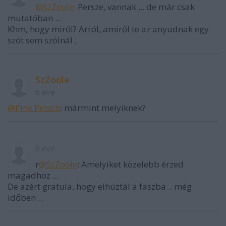
@SzZoole
: Persze, vannak ... de már csak
mutatóban ...
Khm, hogy miről? Arról, amiről te az anyudnak egy
szót sem szólnál ;
SzZoole
6 éve
@Pink Petsch
: mármint melyiknek?
6 éve
r
@SzZoole
: Amelyiket közelebb érzed
magadhoz ...
De azért gratula, hogy elhúztál a faszba .. még
időben ...