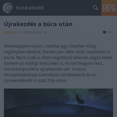
Határátkelő
Újrakezdés a búra után
Határátkelő
•
2020. április 16.
111
Voltaképpen olyan, mintha egy Stephen King-
regényben élnénk, hiszen pár hete ránk csapódott a
búra. Nem csak a réten legelésző tehenet vágta ketté,
hanem az eddigi életünket is, és bárhogyan lesz,
mindannyiunkra újrakezdés vár. A búra
lecsapódásának személyes történetéről és az
újrakezdésről is szól Zita írása.