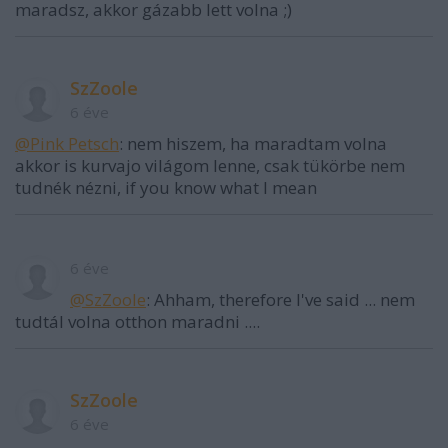
maradsz, akkor gázabb lett volna ;)
SzZoole
6 éve
@Pink Petsch
: nem hiszem, ha maradtam volna
akkor is kurvajo világom lenne, csak tükörbe nem
tudnék nézni, if you know what I mean
6 éve
@SzZoole
: Ahham, therefore I've said ... nem
tudtál volna otthon maradni ....
SzZoole
6 éve