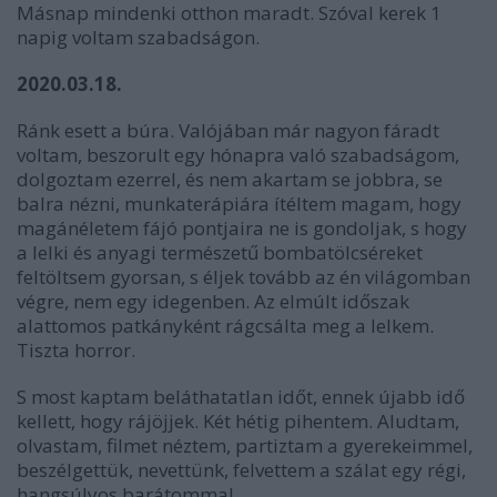
Másnap mindenki otthon maradt. Szóval kerek 1
napig voltam szabadságon.
2020.03.18.
Ránk esett a búra. Valójában már nagyon fáradt
voltam, beszorult egy hónapra való szabadságom,
dolgoztam ezerrel, és nem akartam se jobbra, se
balra nézni, munkaterápiára ítéltem magam, hogy
magánéletem fájó pontjaira ne is gondoljak, s hogy
a lelki és anyagi természetű bombatölcséreket
feltöltsem gyorsan, s éljek tovább az én világomban
végre, nem egy idegenben. Az elmúlt időszak
alattomos patkányként rágcsálta meg a lelkem.
Tiszta horror.
S most kaptam beláthatatlan időt, ennek újabb idő
kellett, hogy rájöjjek. Két hétig pihentem. Aludtam,
olvastam, filmet néztem, partiztam a gyerekeimmel,
beszélgettük, nevettünk, felvettem a szálat egy régi,
hangsúlyos barátommal.