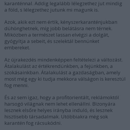
karanténnal. Addig legalább lélegzethez jut mindig
a föld, s lélegzethez jutunk mi magunk is.
Azok, akik ezt nem értik, kényszerkaranténjukban
dühönghetnek, míg jobb belátásra nem térnek.
Miközben a természet lassan elvégzi a dolgát,
gyógyítja a sebeit, és szelektál bennünket
embereket.
Az újrakezdés mindenképpen feltételezi a változást.
Átalakulást az értékrendünkben, a fejünkben, a
szokásainkban. Átalakulást a gazdaságban, amely
most még egy ki tudja mekkora válságon is keresztül
fog menni.
És az sem igaz, hogy a profitorientált, reklámoktól
harsogó világnak nem lehet ellenállni. Bizonyára
lesznek elsőre helyes irányba induló, és lesznek
hisztisebb társadalmak. Utóbbiakra még sok
karantén fog rácsukódni.