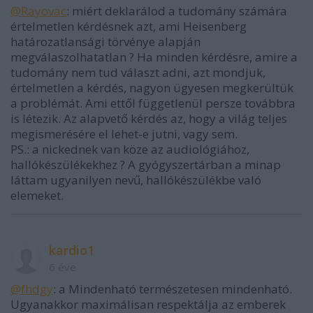
@Rayovac
: miért deklarálod a tudomány számára
értelmetlen kérdésnek azt, ami Heisenberg
határozatlansági törvénye alapján
megválaszolhatatlan ? Ha minden kérdésre, amire a
tudomány nem tud választ adni, azt mondjuk,
értelmetlen a kérdés, nagyon ügyesen megkerültük
a problémát. Ami ettől függetlenül persze továbbra
is létezik. Az alapvető kérdés az, hogy a világ teljes
megismerésére el lehet-e jutni, vagy sem.
PS.: a nickednek van köze az audiológiához,
hallókészülékekhez ? A gyógyszertárban a minap
láttam ugyanilyen nevű, hallókészülékbe való
elemeket.
kardio1
6 éve
@fhdgy
: a Mindenható természetesen mindenható.
Ugyanakkor maximálisan respektálja az emberek