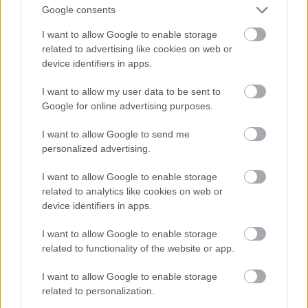
amennyiben általad sértőnek tartott
Google consents
kommentet olvasol, kérlek, jelezd emailben a
konkrét adatok megjelölésével.
I want to allow Google to enable storage
related to advertising like cookies on web or
device identifiers in apps.
I want to allow my user data to be sent to
Google for online advertising purposes.
Címkék:
Hollandia
I want to allow Google to send me
personalized advertising.
I want to allow Google to enable storage
Ajánlott bejegyzések:
related to analytics like cookies on web or
device identifiers in apps.
Egy magyar srác ismerkedése a fülöp-
I want to allow Google to enable storage
szigeteki nőkkel
related to functionality of the website or app.
I want to allow Google to enable storage
related to personalization.
Utazás a kimondhatatlan nevű úton