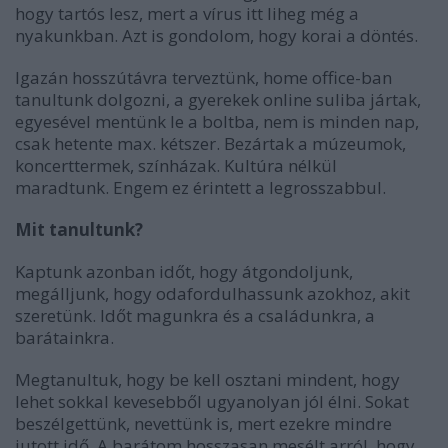
hogy tartós lesz, mert a vírus itt liheg még a
nyakunkban. Azt is gondolom, hogy korai a döntés.
Igazán hosszútávra terveztünk, home office-ban
tanultunk dolgozni, a gyerekek online suliba jártak,
egyesével mentünk le a boltba, nem is minden nap,
csak hetente max. kétszer. Bezártak a múzeumok,
koncerttermek, színházak. Kultúra nélkül
maradtunk. Engem ez érintett a legrosszabbul.
Mit tanultunk?
Kaptunk azonban időt, hogy átgondoljunk,
megálljunk, hogy odafordulhassunk azokhoz, akit
szeretünk. Időt magunkra és a családunkra, a
barátainkra.
Megtanultuk, hogy be kell osztani mindent, hogy
lehet sokkal kevesebből ugyanolyan jól élni. Sokat
beszélgettünk, nevettünk is, mert ezekre mindre
jutott idő. A barátom hosszasan mesélt arról, hogy