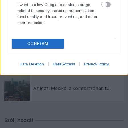
I want to allow Google to enable storage
related to security, including authentication
functionality and fraud prevention, and other
user protection.
Megint elindultak a határátkelők, Orbán
szerint csak itt vagy otthon
CONFIRM
Űzött vadból istenek
Data Deletion
Data Access
Privacy Policy
Az igazi Mexikó, a komfortzónán túl
Szólj hozzá!