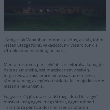
„Amíg csak Vuhanban tombolt a vírus, a világ többi
részén utazgattunk, vakációztunk, vásároltunk, s
vittünk mindent boldogan haza.
Mert a reklámok percenként ezret vibrálva köhögtek
bele az arcunkba, szájmaszkot nem viselvén,
terjesztve a vírust, ami eleinte csak az elménket
támadta meg, az egónkat hizlalta fel, majd kikezdte
lassan a lelkünket is.
Fogyassz, élj jól, utazz, vedd meg, dobd ki, vegyél
másikat, még egyet, még többet, egyre többet!
Teremts rá pénzt, áldozz fel ezen az oltáron