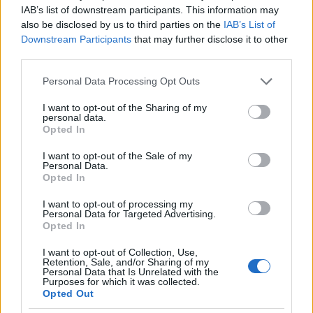
IAB’s list of downstream participants. This information may
Aki megszólalt, egy öregember volt. Szeretet olyan
also be disclosed by us to third parties on the
IAB’s List of
hálás volt és olyan boldog, hogy elfelejtette
Downstream Participants
that may further disclose it to other
megkérdezni az öreg nevét.
third parties.
Amikor földet értek, az öreg elment. Szeretet úgy
Please note that this website/app uses one or more Google
Personal Data Processing Opt Outs
érezte sokkal tartozik neki, ezért megkérdezte a
services and may gather and store information including but
Tudást:
not limited to your visit or usage behaviour. You may click to
I want to opt-out of the Sharing of my
personal data.
grant or deny consent to Google and its third-party tags to
Opted In
- Tudás, meg tudod mondani, ki segített nekem?- Az
use your data for below specified purposes in below Google
Idő volt- mondta a Tudás.- Az Idő?- kérdezte
consent section.
I want to opt-out of the Sale of my
Personal Data.
Szeretet.
Opted In
Miért segített rajtam az Idő? A Tudás válaszolt: -
I want to opt-out of processing my
Mert csak az Idő érti meg, hogy milyen fontos az,
Personal Data for Targeted Advertising.
Opted In
hogy életben maradjon a Szeretet!”
I want to opt-out of Collection, Use,
Ha szívesen olvasnál még Zitától, látogass el
a
Retention, Sale, and/or Sharing of my
blogjára
!
Personal Data that Is Unrelated with the
Purposes for which it was collected.
Opted Out
A moderálási alapelveket
itt találod
,