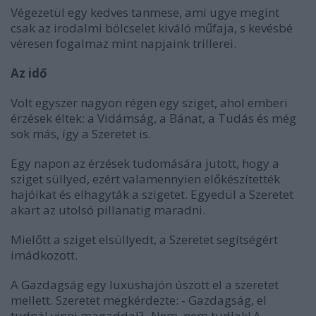
Végezetül egy kedves tanmese, ami ugye megint
csak az irodalmi bölcselet kiváló műfaja, s kevésbé
véresen fogalmaz mint napjaink trillerei.
Az idő
Volt egyszer nagyon régen egy sziget, ahol emberi
érzések éltek: a Vidámság, a Bánat, a Tudás és még
sok más, így a Szeretet is.
Egy napon az érzések tudomására jutott, hogy a
sziget süllyed, ezért valamennyien előkészítették
hajóikat és elhagyták a szigetet. Egyedül a Szeretet
akart az utolsó pillanatig maradni.
Mielőtt a sziget elsüllyedt, a Szeretet segítségért
imádkozott.
A Gazdagság egy luxushajón úszott el a szeretet
mellett. Szeretet megkérdezte: - Gazdagság, el
tudnál vinni magaddal?- Nem, nem tudlak! A