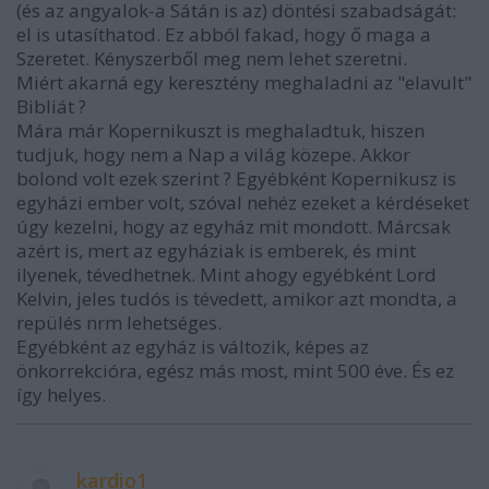
(és az angyalok-a Sátán is az) döntési szabadságát:
el is utasíthatod. Ez abból fakad, hogy ő maga a
Szeretet. Kényszerből meg nem lehet szeretni.
Miért akarná egy keresztény meghaladni az "elavult"
Bibliát ?
Mára már Kopernikuszt is meghaladtuk, hiszen
tudjuk, hogy nem a Nap a világ közepe. Akkor
bolond volt ezek szerint ? Egyébként Kopernikusz is
egyházi ember volt, szóval nehéz ezeket a kérdéseket
úgy kezelni, hogy az egyház mit mondott. Márcsak
azért is, mert az egyháziak is emberek, és mint
ilyenek, tévedhetnek. Mint ahogy egyébként Lord
Kelvin, jeles tudós is tévedett, amikor azt mondta, a
repülés nrm lehetséges.
Egyébként az egyház is változik, képes az
önkorrekcióra, egész más most, mint 500 éve. És ez
így helyes.
kardio1