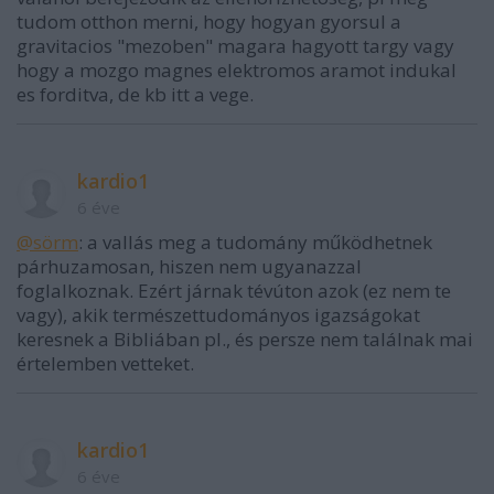
tudom otthon merni, hogy hogyan gyorsul a
gravitacios "mezoben" magara hagyott targy vagy
hogy a mozgo magnes elektromos aramot indukal
es forditva, de kb itt a vege.
kardio1
6 éve
@sörm
: a vallás meg a tudomány működhetnek
párhuzamosan, hiszen nem ugyanazzal
foglalkoznak. Ezért járnak tévúton azok (ez nem te
vagy), akik természettudományos igazságokat
keresnek a Bibliában pl., és persze nem találnak mai
értelemben vetteket.
kardio1
6 éve