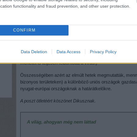
(mert nem nagyon van más), ahol a határátkelőket más ors
cation functionality and fraud prevention, and other user protection.
Végül kifejezetten érdekes a Brexit szempontjából a brit sz
egyértelműen kiderült az, amit már eddig is mondtak a me
CONFIRM
külföldi munkaerő nélkül nagyon nehéz helyzetbe kerülnek
Kérdés, hogy ez megváltoztatja-e a brit kormány elképzelésé
engedi be az átmeneti időszak lezárását követően a külföl
Data Deletion
Data Access
Privacy Policy
arról nem beszélve, hogy ennek az átmeneti időszaknak mi
menetét is teljesen felborította a vírus.)
Összességében azért az elmúlt hetek megmutatták, menny
bizonyos területeken) a különböző uniós országok gazda
nyugat-európai országoknak a határátkelőkre.
A poszt ötletéért köszönet Dikusznak.
A világ, ahogyan még nem láttad