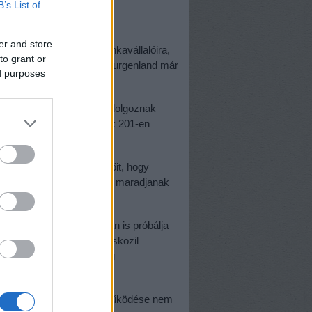
B’s List of
er and store
 szocialista blokk munkavállalóira,
to grant or
ek is. Olyannyira, hogy Burgenland már
ed purposes
aradó magyar ápolóknak.
ban körülbelül 1.200-an dolgoznak
oni betegápolást. Közülük 201-en
 fel az otthonok üzemeltetőit, hogy
és kérjék meg őket, hogy maradjanak
kedvezmények formájában is próbálja
jelzi, hogy Hans Peter Doskozil
s Alexander Schallenberg
 hívva fel a figyelmet.
urgenlandi egészségügy működése nem