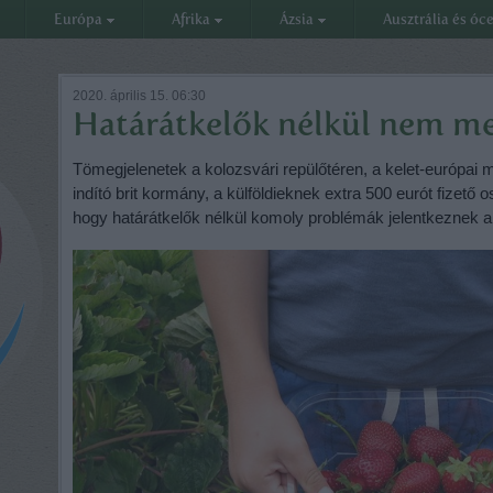
Európa
Afrika
Ázsia
Ausztrália és óc
2020. április 15. 06:30
Határátkelők nélkül nem m
Tömegjelenetek a kolozsvári repülőtéren, a kelet-európai m
indító brit kormány, a külföldieknek extra 500 eurót fizető 
hogy határátkelők nélkül komoly problémák jelentkeznek a