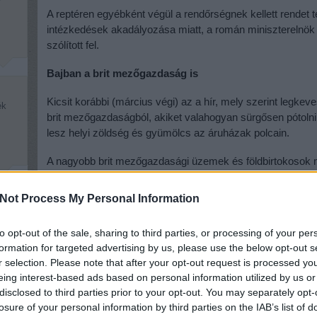
A reptéren egyébként végül a rendőrségnek kellett rendet ten
intézkedések akadályozása miatt, a román miniszterelnök
szólított fel.
Bajban a brit mezőgazdaság is
Kicsit korábbi (március végi) az a hír, mely szerint legk
ék
brit mezőgazdaságból, akiket valahogyan sürgősen pótoln
lesz helyi zöldség és gyümölcs az áruházak polcain.
A nagyobb brit mezőgazdasági üzemek és földbirtokosok má
európai munkásokért, csakhogy ez önmagában nem elég, ez
Not Process My Personal Information
A termelők az EU keleti fele mellett Oroszországból, Ukra
k,
Fehéroroszországból, a kaukázusi államokból és Barbadosr
to opt-out of the sale, sharing to third parties, or processing of your per
az EU-n kívüli országok többsége már a koronavírus miatt 
formation for targeted advertising by us, please use the below opt-out s
onnan toborozni munkásokat –
írta a Guardian
.
r selection. Please note that after your opt-out request is processed y
eing interest-based ads based on personal information utilized by us or
Március vége felé Litvániából, Romániából és Bulgáriából m
disclosed to third parties prior to your opt-out. You may separately opt-
tovább romlott. Ráadásul a fapados légitársaságok többsé
losure of your personal information by third parties on the IAB’s list of
maradtak a különgépek 45 ezer eurós áron.