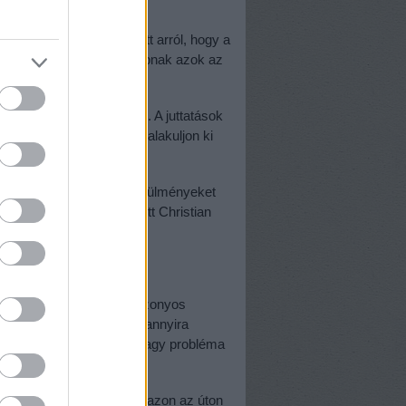
rjedő megegyezés született arról, hogy a
euró bónusz kifizetést kapnak azok az
ét műszakot bevállalnak.
tományok közösen fedezik. A juttatások
t volt szükség, hogy ne alakuljon ki
k között.
ztosítani szeretnénk a körülményeket
ek" -
tudatta
a már említett Christian
ött, számomra az, hogy bizonyos
 akár az építőipart is) annyira
gy nélkülük meglehetősen nagy probléma
 Magyarország is elindult azon az úton