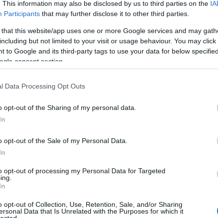
:-(((
. This information may also be disclosed by us to third parties on the
IA
Participants
that may further disclose it to other third parties.
Ausztria az ápolókat tartaná
 that this website/app uses one or more Google services and may gath
Nem csak a mezőgazdaságnak van azonban szüksége a volt
including but not limited to your visit or usage behaviour. You may click 
hanem (illetve ezekben a hetekben: sőt) az egészségügyn
 to Google and its third-party tags to use your data for below specifi
március végén ingyenes szállást kínált az Ausztriában m
ogle consent section.
Nem kevés emberről van szó, az
ORF szerint
a tartomány
ő
l Data Processing Opt Outs
idősotthonokban, ápolási otthonokban, vagy végeznek otth
ingáznak Magyarországról.
o opt-out of the Sharing of my personal data.
Christian Illedits tartományi tanácsos akkor arra szólította
In
haladéktalanul egyeztessenek magyar munkavállalóikkal, 
Ausztriában.
o opt-out of the Sale of my Personal Data.
In
ő
A tartomány ingyenes szállás, bónok, utalványok és más 
segíteni az ingázók önfenntartását. A helyzet súlyosságát 
to opt-out of processing my Personal Data for Targeted
ing.
tartományfőnök egyenesen Sebastian Kurz kancellárhoz é
In
külügyminiszterhez fordult a magyar munkaerő fontosságára
o opt-out of Collection, Use, Retention, Sale, and/or Sharing
A tartományfőnök szerint a magyar munkaerő nélkül a b
ersonal Data that Is Unrelated with the Purposes for which it
lected.