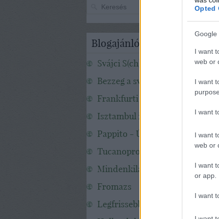
Opted 
Google 
Blogajánló
I want t
Svájci S(ch)apka
web or d
Bezzeg a svédek!
I want t
purpose
Frankfurti mesék
I want 
Isztambul infó
Pappito - Új-Zéland
I want t
web or d
Tucanoprod
I want t
Mindenkilaci
or app.
Fromazs
I want t
Legfrissebb Hawaii Hömbölgé
I want t