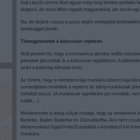
Koji László szerint őket ugyan még meg lehetne próbálni h
dolgozó, de most itthon ragadt magyarokkal, ám ezzel együt
Na, de térjünk vissza a poszt elején emlegetett történetek
tanulsággal járnak.
Tömegjelenetek a kolozsvári reptéren
Múlt pénteki hír, hogy a koronavírus-járvány kellős közep
jelenetek játszódtak le a kolozsvári repülőtéren. A tüleked
azért a jelenség túlmutat ezen.
Az történt, hogy a németországi munkára toborzó ügynöks
sorrendjében rendelték a reptérre az idénymunkásnak jel
torlódott össze. (A munkások egyébként azt mondták, nem 
tudják…)
Mindenesetre a dolog súlyát mutatja, hogy az embereket ö
Berlinbe, Baden Badenbe és Düsseldorfba. Ami nem csod
idénymunkást fogad Kelet-Európából a következő két hó
munkára.
e