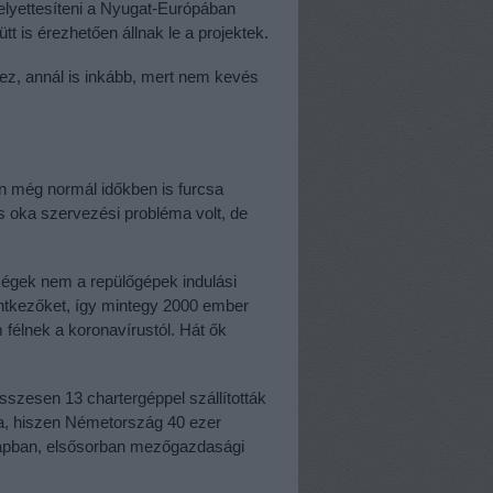
elyettesíteni a Nyugat-Európában
t is érezhetően állnak le a projektek.
hez, annál is inkább, mert nem kevés
én még normál időkben is furcsa
és oka szervezési probléma volt, de
égek nem a repülőgépek indulási
entkezőket, így mintegy 2000 ember
félnek a koronavírustól. Hát ők
sszesen 13 chartergéppel szállították
a, hiszen Németország 40 ezer
napban, elsősorban mezőgazdasági