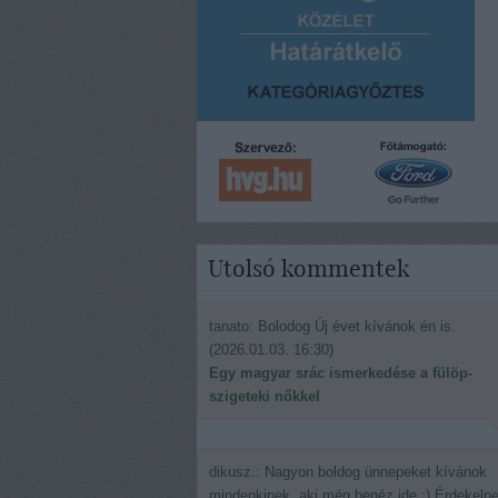
Utolsó kommentek
tanato:
Bolodog Új évet kívánok én is.
(
2026.01.03. 16:30
)
Egy magyar srác ismerkedése a fülöp-
szigeteki nőkkel
dikusz.:
Nagyon boldog ünnepeket kívánok
mindenkinek, aki még benéz ide.:) Érdekeln