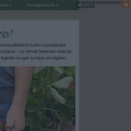
eánia
Országfelelősök
egy?
unkavállalókért külön repülőjáratot
osztrákok – az elmúlt hetekben kiderült,
 legtöbb nyugat-európai országban.