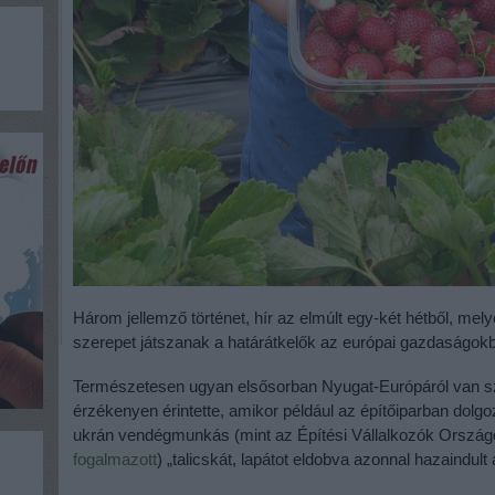
Három jellemző történet, hír az elmúlt egy-két hétből, mely
szerepet játszanak a határátkelők az európai gazdaságok
Természetesen ugyan elsősorban Nyugat-Európáról van sz
érzékenyen érintette, amikor például az építőiparban dolg
ukrán vendégmunkás (mint az Építési Vállalkozók Orsz
fogalmazott
) „talicskát, lapátot eldobva azonnal hazaindul