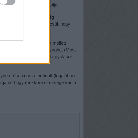
zágokból érkezőkkel pótolja.
tori, hiszen most azért elég
zőgazdaság szereplői, jelesül, hogy
.
t arról, milyen feltételek mellett
di munkavállalókat az országba. (Most
kor lesz vége, hiszen a tárgyalások
ire erősen összefonódott (legalábbis
sága és hogy mekkora szüksége van a