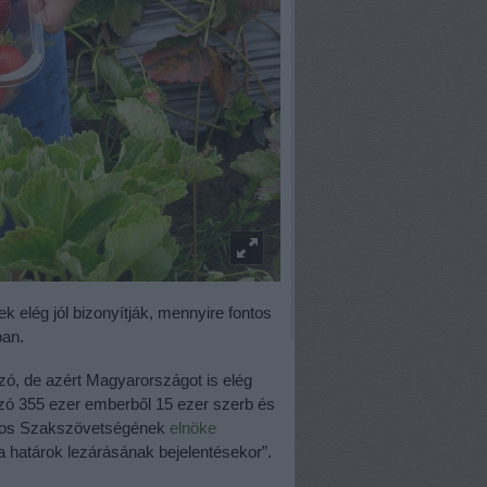
ek elég jól bizonyítják, mennyire fontos
ban.
ó, de azért Magyarországot is elég
ozó 355 ezer emberből 15 ezer szerb és
ágos Szakszövetségének
elnöke
t a határok lezárásának bejelentésekor”.