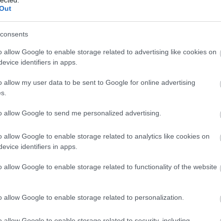
tartható fenn a tőle elvárt szinten.
Out
Ha ez nem lenne elég, április elején egész Ausztriára kite
külföldi származású, 24 órában dolgozó ápolók közül 500 
consents
ápolók, akik a normál turnusuk mellé még legalább négy h
o allow Google to enable storage related to advertising like cookies on
evice identifiers in apps.
A fizetéskiegészítéssel járó költségeket az állam és a tar
mértékének és feltételeinek országos egységesítésére azér
o allow my user data to be sent to Google for online advertising
verseny az ápolók toborzását illetően az egyes tartományo
s.
„Minden 24 órás ápolásra szoruló burgenlandi lakosnak bi
to allow Google to send me personalized advertising.
ahhoz, hogy továbbra is otthoni ellátásban részesülhessen
Illedits Burgenland tartományi tanácsosa.
o allow Google to enable storage related to analytics like cookies on
Mi a három történet tanulsága?
evice identifiers in apps.
Nos, azt majd nyilván ti (is) levonjátok a kommentek köz
o allow Google to enable storage related to functionality of the website
ágazatokban (mezőgazdaság, egészségügy, de említhetnénk
átvették a helyi munkavállalók helyét a határátkelők, ho
o allow Google to enable storage related to personalization.
a járvány előtti szint fenntartása.
sek
Tanulság az is, hogy ugyan talán kevésbé érezni, de azért
o allow Google to enable storage related to security, including