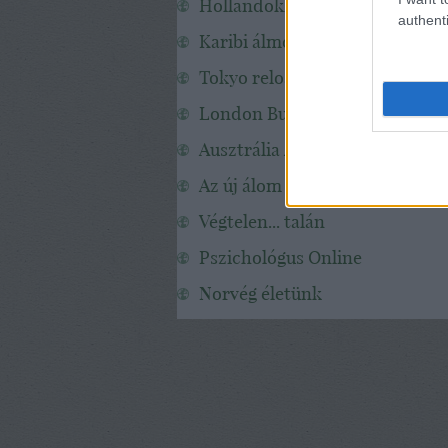
Hollandokk
authenti
Karibi álmok
Tokyo reloaded
London Budapest Metro
Ausztrália A-tól Z-ig
Az új álom
Végtelen... talán
Pszichológus Online
Norvég életünk