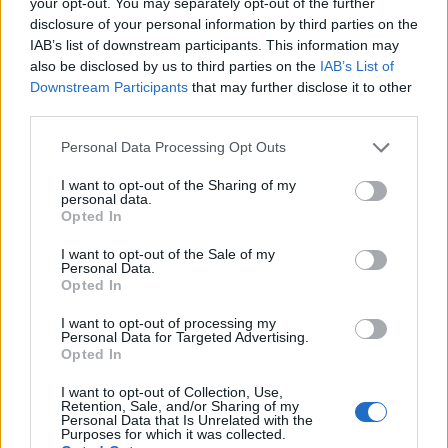
your opt-out. You may separately opt-out of the further
hogy ha europai szarmazassal tobbet tudok
disclosure of your personal information by third parties on the
europarol, akkor egy amerikai tuskobb mint en.
IAB’s list of downstream participants. This information may
also be disclosed by us to third parties on the
IAB’s List of
miert nem az a kerdes, hogy Jakarta-ban tegezve
Downstream Participants
that may further disclose it to other
beszelnek-e az emberek, vagy Tanzaniaban milyen
third parties.
etelt keszitenek a nagyobb unnepeikre. Kivancsi
Please note that this website/app uses one or more Google
Personal Data Processing Opt Outs
vagyok tudja-e a posztolo, es ha nem, muveletlennek
services and may gather and store information including but
gondolja e magat, vagy kimagyarazza-e a dolgot
not limited to your visit or usage behaviour. You may click to
I want to opt-out of the Sharing of my
valami europai-felsobbrendusegi-maszlaggal.
personal data.
grant or deny consent to Google and its third-party tags to
Opted In
use your data for below specified purposes in below Google
mellesleg pl az usa kozel 20%-a latin - es
consent section.
I want to opt-out of the Sale of my
legtobbuknek a jezuska hozza az ajandekot. meg
Personal Data.
csak 6 eve elek itt, es erdekes modon ennek volt ideje
Opted In
kiderulni. biztos csak szerencses vagyok, meg hat
I want to opt-out of processing my
erdeklodo europai, az amcsiknak ez tuti nem tunt
Personal Data for Targeted Advertising.
fel, meg akkor sem, ha volt 1-2 latin osztalytarsuk.
Opted In
meg az sem, hogy a gyerekeknek rosh hashanah-kor
I want to opt-out of Collection, Use,
Retention, Sale, and/or Sharing of my
is szunet van a suliban, mi a fene lehet az? Es
Personal Data that Is Unrelated with the
rendszeres program, hogy az 5-6 kulonbozo
Purposes for which it was collected.