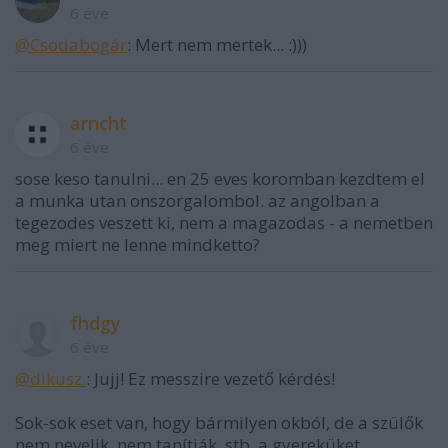
6 éve
@Csodabogár
: Mert nem mertek... :)))
arncht
6 éve
sose keso tanulni... en 25 eves koromban kezdtem el
a munka utan onszorgalombol. az angolban a
tegezodes veszett ki, nem a magazodas - a nemetben
meg miert ne lenne mindketto?
fhdgy
6 éve
@dikusz.
: Jujj! Ez messzire vezető kérdés!
Sok-sok eset van, hogy bármilyen okból, de a szülők
nem nevelik, nem tanítják, stb. a gyereküket.