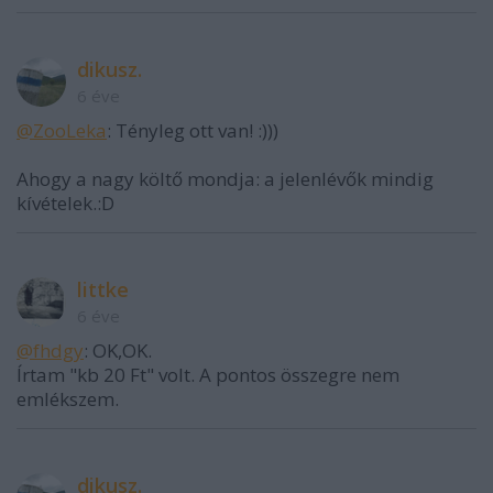
dikusz.
6 éve
@ZooLeka
: Tényleg ott van! :)))
Ahogy a nagy költő mondja: a jelenlévők mindig
kívételek.:D
littke
6 éve
@fhdgy
: OK,OK.
Írtam "kb 20 Ft" volt. A pontos összegre nem
emlékszem.
dikusz.