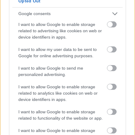
Opted Out
orszagbol szarmazo gyerekek beszelnek a sajat
unnepeikrol. Az en fiam osztalytarsai pl tudjak mi az
Google consents
a szaloncukor, o meg a multkor kis kinai
aprosagokkal jott haza az ujevuk miatt.
I want to allow Google to enable storage
related to advertising like cookies on web or
lehet, hogy a 80 eves generacionak meg fogalma
device identifiers in apps.
sincs, hogy mi folyik amerikan kivul, de a
fiatalabbak szamomra megfeleloen muveltnek
I want to allow my user data to be sent to
tunnek. ez feltunhetne egy az orszagban elo 80
Google for online advertising purposes.
koruli embernek is, ha kihuzna a hatsojabol a fejet,
I want to allow Google to send me
es korbenezne.
personalized advertising.
a szarmazas, vagy egy szerencses eletut nem tesz
I want to allow Google to enable storage
automatikusan tobbe, a nyitott latasmod tesz...
related to analytics like cookies on web or
device identifiers in apps.
egyebkent ettol eltekintve jo cikk volt.
I want to allow Google to enable storage
related to functionality of the website or app.
littke
I want to allow Google to enable storage
6 éve