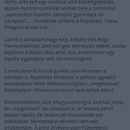
volna, ami kell egy orosszal való beszélgetéshez,
lépten-nyomon politikát vontak bele a tanításba:
„nyemeckije fasisztü zánnyáli gyerévnya na
ukrajnye”, .... kortársak ismerik a folytatást. Szása
Filippovról van szó.
Latint is tanultam négy évig, először (két évig)
Pannonhalmán, ahol ezt igen komolyan vették, utána
átjöttem a Rákócziba, ahol, nos, a latintanár egy
jópofa agglegény volt, de nem szigorú.
Ezenközben külön tárgyként újra felvettem a
németet is. Nyaranta többször is jártam egyedül
autóstoppal Kelet-Németországban, „meghívásos”
betétlappal. Hivatalosan ezzel nem adtak pénzt.
Keletnémeteket, akik Magyarországra akartak jönni,
én „meghívtam” (és stikában az itt levésre pénzt
adtam nekik), ők nekem ott visszaadták azt
márkában. Nemsokára németül sem volt
problémám. A pénz átvétele után függetlenül