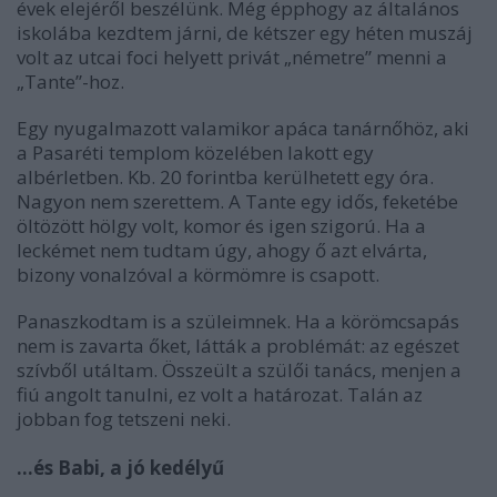
évek elejéről beszélünk. Még épphogy az általános
iskolába kezdtem járni, de kétszer egy héten muszáj
volt az utcai foci helyett privát „németre” menni a
„Tante”-hoz.
Egy nyugalmazott valamikor apáca tanárnőhöz, aki
a Pasaréti templom közelében lakott egy
albérletben. Kb. 20 forintba kerülhetett egy óra.
Nagyon nem szerettem. A Tante egy idős, feketébe
öltözött hölgy volt, komor és igen szigorú. Ha a
leckémet nem tudtam úgy, ahogy ő azt elvárta,
bizony vonalzóval a körmömre is csapott.
Panaszkodtam is a szüleimnek. Ha a körömcsapás
nem is zavarta őket, látták a problémát: az egészet
szívből utáltam. Összeült a szülői tanács, menjen a
fiú angolt tanulni, ez volt a határozat. Talán az
jobban fog tetszeni neki.
…és Babi, a jó kedélyű