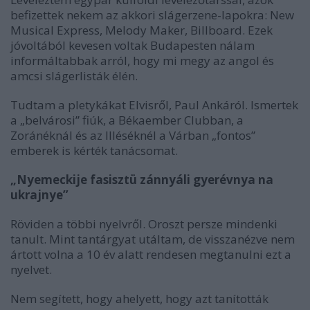
befizettek nekem az akkori slágerzene-lapokra: New
Musical Express, Melody Maker, Billboard. Ezek
jóvoltából kevesen voltak Budapesten nálam
informáltabbak arról, hogy mi megy az angol és
amcsi slágerlisták élén.
Tudtam a pletykákat Elvisről, Paul Ankáról. Ismertek
a „belvárosi” fiúk, a Békaember Clubban, a
Zoránéknál és az Illéséknél a Várban „fontos”
emberek is kérték tanácsomat.
„Nyemeckije fasisztü zánnyáli gyerévnya na
ukrajnye”
Röviden a többi nyelvről. Oroszt persze mindenki
tanult. Mint tantárgyat utáltam, de visszanézve nem
ártott volna a 10 év alatt rendesen megtanulni ezt a
nyelvet.
Nem segített, hogy ahelyett, hogy azt tanították