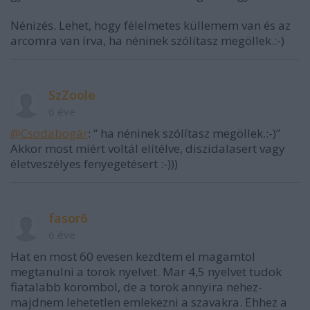
Nénizés. Lehet, hogy félelmetes küllemem van és az
arcomra van írva, ha néninek szólítasz megöllek.:-)
SzZoole
6 éve
@Csodabogár
: “ ha néninek szólítasz megöllek.:-)”
Akkor most miért voltál elítélve, diszidalasert vagy
életveszélyes fenyegetésert :-)))
fasor6
6 éve
Hat en most 60 evesen kezdtem el magamtol
megtanulni a torok nyelvet. Mar 4,5 nyelvet tudok
fiatalabb korombol, de a torok annyira nehez-
majdnem lehetetlen emlekezni a szavakra. Ehhez a