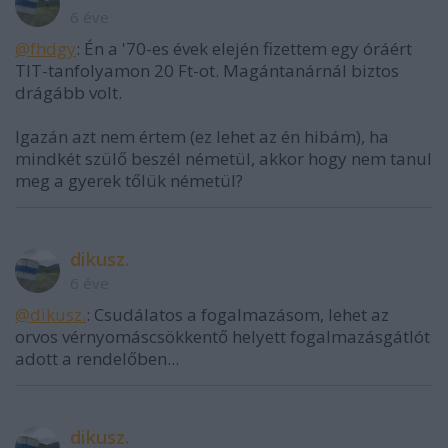
6 éve
@fhdgy
: Én a '70-es évek elején fizettem egy óráért
TIT-tanfolyamon 20 Ft-ot. Magántanárnál biztos
drágább volt.
Igazán azt nem értem (ez lehet az én hibám), ha
mindkét szülő beszél németül, akkor hogy nem tanul
meg a gyerek tőlük németül?
dikusz.
6 éve
@dikusz.
: Csudálatos a fogalmazásom, lehet az
orvos vérnyomáscsökkentő helyett fogalmazásgátlót
adott a rendelőben...
dikusz.