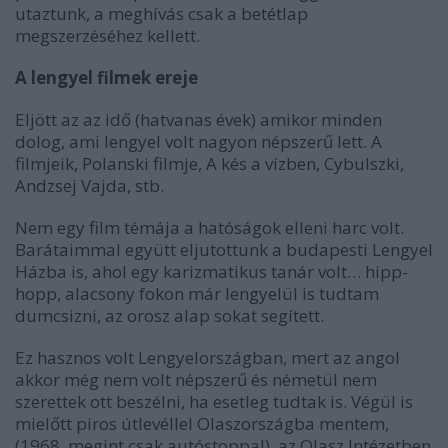
utaztunk, a meghívás csak a betétlap
megszerzéséhez kellett.
A lengyel filmek ereje
Eljött az az idő (hatvanas évek) amikor minden
dolog, ami lengyel volt nagyon népszerű lett. A
filmjeik, Polanski filmje, A kés a vízben, Cybulszki,
Andzsej Vajda, stb.
Nem egy film témája a hatóságok elleni harc volt.
Barátaimmal együtt eljutottunk a budapesti Lengyel
Házba is, ahol egy karizmatikus tanár volt… hipp-
hopp, alacsony fokon már lengyelül is tudtam
dumcsizni, az orosz alap sokat segített.
Ez hasznos volt Lengyelországban, mert az angol
akkor még nem volt népszerű és németül nem
szerettek ott beszélni, ha esetleg tudtak is. Végül is
mielőtt piros útlevéllel Olaszországba mentem,
(1968, megint csak autóstoppal), az Olasz Intézetben