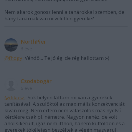
Nem akarok gonosz lenni a tanárokkal szemben, de
hány tanárnak van neveletlen gyereke?
NorthPier
6 éve
@fhdgy
: Véndő... Te jó ég, de rég hallottam :-)
Csodabogár
6 éve
@dikusz.
: Sok helyen láttam mi van a gyerekek
tanításával. A szülőktől az maximális konzekvenciát
kíván meg. Nem értem nem válaszolok más nyelvű
kérdésre csak pl. németre. Nagyon nehéz, de volt
ahol sikerült, igaz nem itthon, hanem külföldön és a
gyerekek tökéletesn beszéltek a végén magyarul.