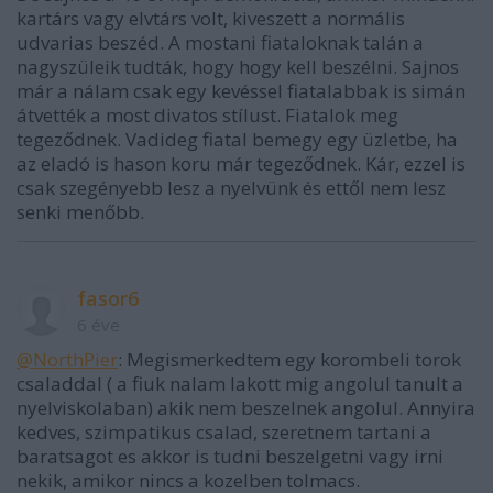
kartárs vagy elvtárs volt, kiveszett a normális
udvarias beszéd. A mostani fiataloknak talán a
nagyszüleik tudták, hogy hogy kell beszélni. Sajnos
már a nálam csak egy kevéssel fiatalabbak is simán
átvették a most divatos stílust. Fiatalok meg
tegeződnek. Vadideg fiatal bemegy egy üzletbe, ha
az eladó is hason koru már tegeződnek. Kár, ezzel is
csak szegényebb lesz a nyelvünk és ettől nem lesz
senki menőbb.
fasor6
6 éve
@NorthPier
: Megismerkedtem egy korombeli torok
csaladdal ( a fiuk nalam lakott mig angolul tanult a
nyelviskolaban) akik nem beszelnek angolul. Annyira
kedves, szimpatikus csalad, szeretnem tartani a
baratsagot es akkor is tudni beszelgetni vagy irni
nekik, amikor nincs a kozelben tolmacs.