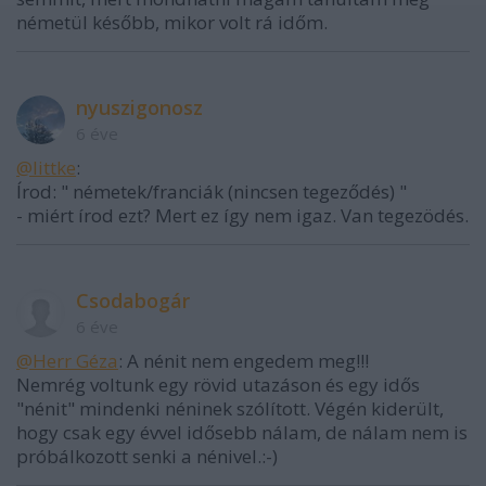
németül később, mikor volt rá időm.
nyuszigonosz
6 éve
@littke
:
Írod: " németek/franciák (nincsen tegeződés) "
- miért írod ezt? Mert ez így nem igaz. Van tegezödés.
Csodabogár
6 éve
@Herr Géza
: A nénit nem engedem meg!!!
Nemrég voltunk egy rövid utazáson és egy idős
"nénit" mindenki néninek szólított. Végén kiderült,
hogy csak egy évvel idősebb nálam, de nálam nem is
próbálkozott senki a nénivel.:-)