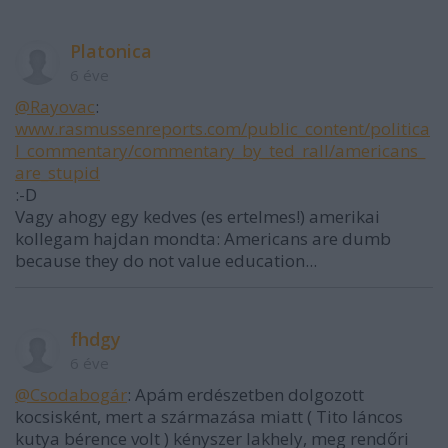
Platonica
6 éve
@Rayovac
:
www.rasmussenreports.com/public_content/politica
l_commentary/commentary_by_ted_rall/americans_
are_stupid
:-D
Vagy ahogy egy kedves (es ertelmes!) amerikai
kollegam hajdan mondta: Americans are dumb
because they do not value education...
fhdgy
6 éve
@Csodabogár
: Apám erdészetben dolgozott
kocsisként, mert a származása miatt ( Tito láncos
kutya bérence volt ) kényszer lakhely, meg rendőri