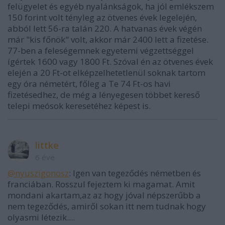
felügyelet és egyéb nyalánkságok, ha jól emlékszem
150 forint volt tényleg az ötvenes évek legelején,
abból lett 56-ra talán 220. A hatvanas évek végén
már "kis főnök" volt, akkor már 2400 lett a fizetése.
77-ben a feleségemnek egyetemi végzettséggel
ígértek 1600 vagy 1800 Ft. Szóval én az ötvenes évek
elején a 20 Ft-ot elképzelhetetlenül soknak tartom
egy óra németért, főleg a Te 74 Ft-os havi
fizetésedhez, de még a lényegesen többet kereső
telepi meósok keresetéhez képest is.
littke
6 éve
@nyuszigonosz
: Igen van tegeződés németben és
franciában. Rosszul fejeztem ki magamat. Amit
mondani akartam,az az hogy jóval népszerűbb a
nem tegeződés, amiről sokan itt nem tudnak hogy
olyasmi létezik....