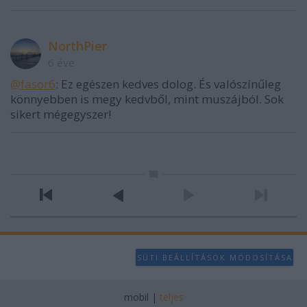
NorthPier
6 éve
@fasor6
: Ez egészen kedves dolog. És valószínűleg
könnyebben is megy kedvből, mint muszájból. Sok
sikert mégegyszer!
SÜTI BEÁLLÍTÁSOK MÓDOSÍTÁSA
mobil
|
teljes