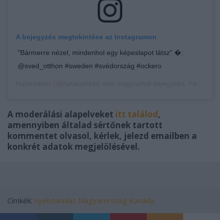
A bejegyzés megtekintése az Instagramon
"Bármerre nézel, mindenhol egy képeslapot látsz" �:
@sved_otthon #sweden #svédország #ockero
Határátkelő
(@hataratkelo) által megosztott bejegyzés,
Febr 2., 2020, időpont: 2:33 (PST időzóna szerint)
A moderálási alapelveket
itt találod
,
amennyiben általad sértőnek tartott
kommentet olvasol, kérlek, jelezd emailben a
konkrét adatok megjelölésével.
Címkék:
nyelvtanulás
Magyarország
Kanada