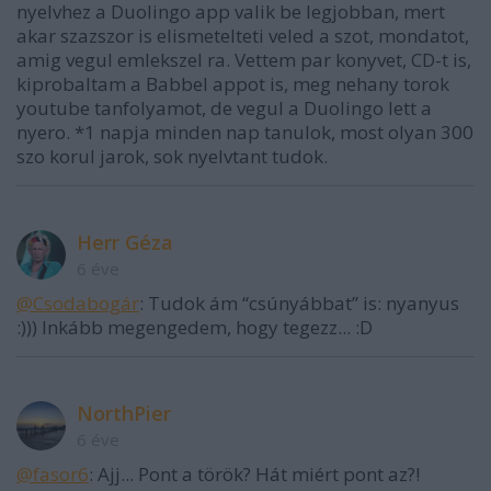
nyelvhez a Duolingo app valik be legjobban, mert
akar szazszor is elismetelteti veled a szot, mondatot,
amig vegul emlekszel ra. Vettem par konyvet, CD-t is,
kiprobaltam a Babbel appot is, meg nehany torok
youtube tanfolyamot, de vegul a Duolingo lett a
nyero. *1 napja minden nap tanulok, most olyan 300
szo korul jarok, sok nyelvtant tudok.
Herr Géza
6 éve
@Csodabogár
: Tudok ám “csúnyábbat” is: nyanyus
:))) Inkább megengedem, hogy tegezz... :D
NorthPier
6 éve
@fasor6
: Ajj... Pont a török? Hát miért pont az?!