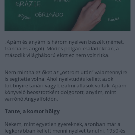
„Apám és anyám is három nyelven beszélt (német,
francia és angol). Módos polgári családokban, a
második világháború elött ez nem volt ritka.
Nem mintha ez őket az „ostrom után” valamennyire
is segítette volna. Ahol nyelvtudás kellett azok
többnyire tanári vagy bizalmi állások voltak. Apám
könyvelő beosztottként dolgozott, anyám, mint
varrónő Angyalföldön.
Tante, a komor hölgy
Nekem, mint egyetlen gyereknek, azonban már a
legkorábban kellett menni nyelvet tanulni. 1950-és