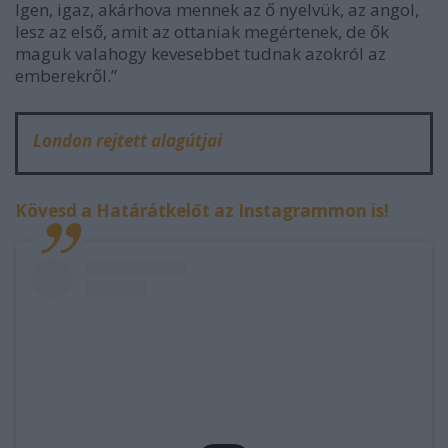
Igen, igaz, akárhova mennek az ő nyelvük, az angol,
lesz az első, amit az ottaniak megértenek, de ők
maguk valahogy kevesebbet tudnak azokról az
emberekről.”
London rejtett alagútjai
Kövesd a Határátkelőt az Instagrammon is!