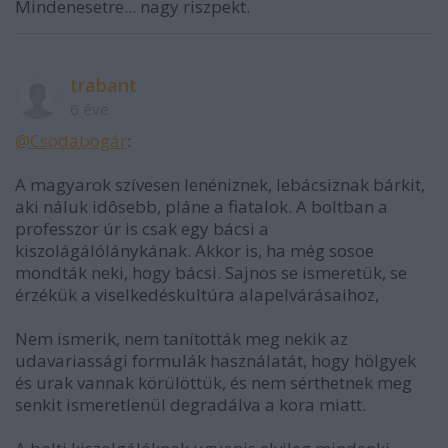
Mindenesetre... nagy riszpekt.
trabant
6 éve
@Csodabogár
:
A magyarok szívesen lenéniznek, lebácsiznak bárkit,
aki náluk idôsebb, pláne a fiatalok. A boltban a
professzor úr is csak egy bácsi a
kiszolágálólánykának. Akkor is, ha még sosoe
mondták neki, hogy bácsi. Sajnos se ismeretük, se
érzékük a viselkedéskultúra alapelvárásaihoz,
Nem ismerik, nem tanították meg nekik az
udavariassági formulák használatát, hogy hölgyek
és urak vannak körülöttük, és nem sérthetnek meg
senkit ismeretlenül degradálva a kora miatt.