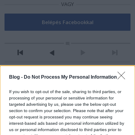
VAGY
Blog -
Do Not Process My Personal Information
6 éve
"Hiányzik belőlük az a másodlagos
If you wish to opt-out of the sale, sharing to third parties, or
műveltség, ami nyelvtanulással, mint bónusz jön"
processing of your personal or sensitive information for
targeted advertising by us, please use the below opt-out
valahogy en ezt az amerikai muveletlenseget soha
section to confirm your selection. Please note that after your
nem tudom felfedezni - lehet, hogy mert en is
opt-out request is processed you may continue seeing
muveletlen vagyok.
interest-based ads based on personal information utilized by
us or personal information disclosed to third parties prior to
bar inkabb az lehet mogotte, hogy nem gondolom,