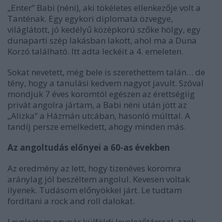
„Enter” Babi (néni), aki tökéletes ellenkezője volt a
Tanténak. Egy egykori diplomata özvegye,
világlátott, jó kedélyű középkorú szőke hölgy, egy
dunaparti szép lakásban lakott, ahol ma a Duna
Korzó található. Itt adta leckéit a 4. emeleten.
Sokat nevetett, még bele is szerethettem talán… de
tény, hogy a tanulási kedvem nagyot javult. Szóval
mondjuk 7 éves koromtól egészen az érettségiig
privát angolra jártam, a Babi néni után jött az
„Alizka” a Házmán utcában, hasonló múlttal. A
tandíj persze emelkedett, ahogy minden más.
Az angoltudás előnyei a 60-as években
Az eredmény az lett, hogy tizenéves koromra
aránylag jól beszéltem angolul. Kevesen voltak
ilyenek. Tudásom előnyökkel járt. Le tudtam
fordítani a rock and roll dalokat.
Leveleztem egypár külföldi levelezőtárssal, azok