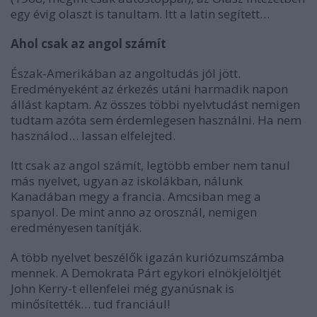
egy évig olaszt is tanultam. Itt a latin segített…
Ahol csak az angol számít
Észak-Amerikában az angoltudás jól jött.
Eredményeként az érkezés utáni harmadik napon
állást kaptam. Az összes többi nyelvtudást nemigen
tudtam azóta sem érdemlegesen használni. Ha nem
használod… lassan elfelejted.
Itt csak az angol számít, legtöbb ember nem tanul
más nyelvet, ugyan az iskolákban, nálunk
Kanadában megy a francia. Amcsiban meg a
spanyol. De mint anno az orosznál, nemigen
eredményesen tanítják.
A több nyelvet beszélők igazán kuriózumszámba
mennek. A Demokrata Párt egykori elnökjelöltjét
John Kerry-t ellenfelei még gyanúsnak is
minősítették… tud franciául!