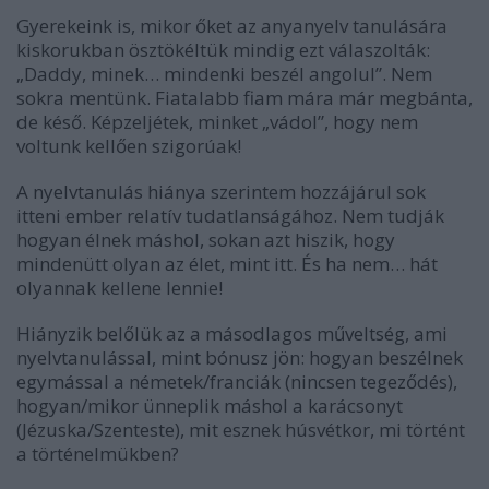
Gyerekeink is, mikor őket az anyanyelv tanulására
kiskorukban ösztökéltük mindig ezt válaszolták:
„Daddy, minek… mindenki beszél angolul”. Nem
sokra mentünk. Fiatalabb fiam mára már megbánta,
de késő. Képzeljétek, minket „vádol”, hogy nem
voltunk kellően szigorúak!
A nyelvtanulás hiánya szerintem hozzájárul sok
itteni ember relatív tudatlanságához. Nem tudják
hogyan élnek máshol, sokan azt hiszik, hogy
mindenütt olyan az élet, mint itt. És ha nem… hát
olyannak kellene lennie!
Hiányzik belőlük az a másodlagos műveltség, ami
nyelvtanulással, mint bónusz jön: hogyan beszélnek
egymással a németek/franciák (nincsen tegeződés),
hogyan/mikor ünneplik máshol a karácsonyt
(Jézuska/Szenteste), mit esznek húsvétkor, mi történt
a történelmükben?