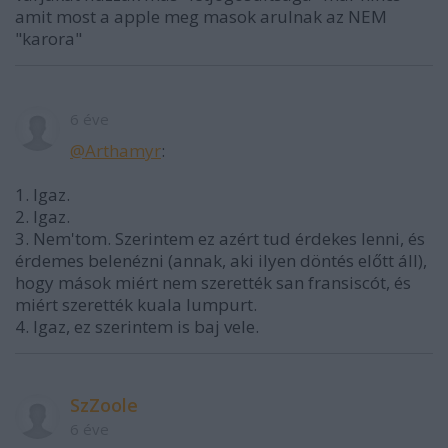
amit most a apple meg masok arulnak az NEM
"karora"
6 éve
@Arthamyr
:
1. Igaz.
2. Igaz.
3. Nem'tom. Szerintem ez azért tud érdekes lenni, és
érdemes belenézni (annak, aki ilyen döntés előtt áll),
hogy mások miért nem szerették san fransiscót, és
miért szerették kuala lumpurt.
4. Igaz, ez szerintem is baj vele.
SzZoole
6 éve