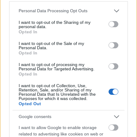
információ tartalma (nyomokban tartalmazhat
ilyet), de az itt megtalálható verzió ezt szinte
Please note that this website/app uses one or more Google
Personal Data Processing Opt Outs
hiánytalanul kiölte belőle, így ennek már nincs."
services and may gather and store information including but
bekezdés.
not limited to your visit or usage behaviour. You may click to
I want to opt-out of the Sharing of my
personal data.
grant or deny consent to Google and its third-party tags to
Opted In
@gabors
: Nyilván nem te és nem is én vagyunk a
use your data for below specified purposes in below Google
célközönség. :) Ahogy veterán Rolls Royce-okat és
consent section.
I want to opt-out of the Sale of my
Personal Data.
Rembrandt festményeket sem mi gyűjtünk, és a
Opted In
feleségünk sem több milliós ékszereket hord. Ugye
nem nehéz elképzelni, hogy akinek egy óra alatt
I want to opt-out of processing my
annyi bevétele van, mint neked egy év alatt, az
Personal Data for Targeted Advertising.
Opted In
esetlegesen máshogy viszonyul az ilyesmihez? Sőt,
megkockáztatom, hogy már azok közt is előfordul,
I want to opt-out of Collection, Use,
akik csak egy nap alatt gyarapodnak ennyivel...
Retention, Sale, and/or Sharing of my
Personal Data that Is Unrelated with the
Purposes for which it was collected.
Opted Out
somlobodog
Google consents
6 éve
I want to allow Google to enable storage
@Nagy kámpics
: a poszt címe minden baj forrása.
related to advertising like cookies on web or