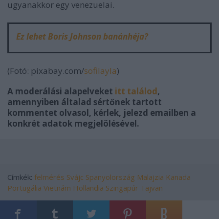
ugyanakkor egy venezuelai.
Ez lehet Boris Johnson banánhéja?
(Fotó: pixabay.com/
sofilayla
)
A moderálási alapelveket
itt találod
,
amennyiben általad sértőnek tartott
kommentet olvasol, kérlek, jelezd emailben a
konkrét adatok megjelölésével.
Címkék:
felmérés
Svájc
Spanyolország
Malajzia
Kanada
Portugália
Vietnám
Hollandia
Szingapúr
Tajvan