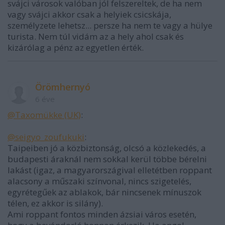
svájci városok valóban jól felszereltek, de ha nem
vagy svájci akkor csak a helyiek csicskája,
személyzete lehetsz... persze ha nem te vagy a hülye
turista. Nem túl vidám az a hely ahol csak és
kizárólag a pénz az egyetlen érték.
Örömhernyó
6 éve
@Taxomükke (UK)
:
@seigyo_zoufukuki
:
Taipeiben jó a közbiztonság, olcsó a közlekedés, a
budapesti áraknál nem sokkal kerül többe bérelni
lakást (igaz, a magyarországival elletétben roppant
alacsony a műszaki színvonal, nincs szigetelés,
egyrétegűek az ablakok, bár nincsenek mínuszok
télen, ez akkor is silány).
Ami roppant fontos minden ázsiai város esetén,