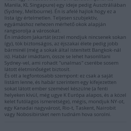
Manila, KL Singapure) egy ideje pedig Ausztráliában
(Sydney, Melbourne). Én is afelé hajlok hogy ez a
lista így értelmetlen. Teljesen szubjektív,
egyámáshoz nehezen mérhető okok alapján
rangsorolja a városokat.
Én imádom Jakartát (ezzel mondjuk nincsenek sokan
így), tök biztonságos, az éjszakai élete pedig jobb
bárminél (még a sokak által istenített Bangkok-nál
is). Habár imádtam, össze se lehet hasonlítani
Sydney-vel, ami rohadt "unalmas" cserébe sosem
látott életminőséget biztosít.
És ott a legfontosabb szempont: ez csak a saját
listám lenne, és habár szerintem egy kifejezetten
sokat látott ember szemével készülne (a fenti
helyeken kívül, még ugye K Európa alapos, és a közel
kelet futólagos ismeretsége), mégis, mondjuk NY-ot,
egy Kanadai nagyvárost, Rio-t, Taskent, Nairobit
vagy Nobosibirsket nem tudnám hova sorolni.