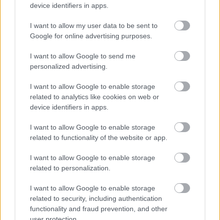
Meg a felvezetes. Nem azt kapjuk amit ígér. A címe
device identifiers in apps.
helyesen: parszaz unatkozó expat városokat
rangsorol valami alapján. Baromi érdekes lenne:)
I want to allow my user data to be sent to
Google for online advertising purposes.
I want to allow Google to send me
somlobodog
personalized advertising.
6 éve
@gabors
: egy drága karóra az ékszerrel egyenértékű.
I want to allow Google to enable storage
related to analytics like cookies on web or
20 éve kB nem arról szól hogy az időt nézzük.
device identifiers in apps.
Kiegészítő. Mert eltero embereknek Eltero igényei
vannak mielőtt a szokásos stílusban kozolned hogy
I want to allow Google to enable storage
ki a faszom hord ékszert férfiként...
related to functionality of the website or app.
I want to allow Google to enable storage
adg
related to personalization.
6 éve
I want to allow Google to enable storage
A vilag legjobb es legszarabb autoit listazzuk
related to security, including authentication
kulonbozo szempontok alapjan, pl ar, szervizkoltseg,
functionality and fraud prevention, and other
konnyu alkatreszelerhetoseg akar kis falvakban is,
user protection.