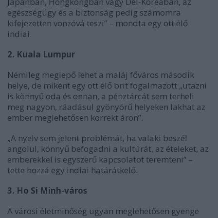
Japánban, Hongkongban vagy Dél-Koreában, az
egészségügy és a biztonság pedig számomra
kifejezetten vonzóvá teszi” – mondta egy ott élő
indiai.
2. Kuala Lumpur
Némileg meglepő lehet a maláj főváros második
helye, de miként egy ott élő brit fogalmazott „utazni
is könnyű oda és onnan, a pénztárcát sem terheli
meg nagyon, ráadásul gyönyörű helyeken lakhat az
ember meglehetősen korrekt áron”.
„A nyelv sem jelent problémát, ha valaki beszél
angolul, könnyű befogadni a kultúrát, az ételeket, az
emberekkel is egyszerű kapcsolatot teremteni” –
tette hozzá egy indiai határátkelő.
3. Ho Si Minh-város
A városi életminőség ugyan meglehetősen gyenge