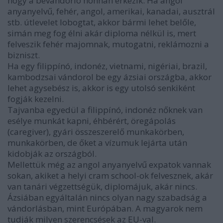
hogy a bevándorló honnan érkezik. Ha angol
anyanyelvű, fehér, angol, amerikai, kanadai, ausztrál
stb. útlevelet lobogtat, akkor bármi lehet belőle,
simán meg fog élni akár diploma nélkül is, mert
felveszik fehér majomnak, mutogatni, reklámozni a
bizniszt.
Ha egy filippínó, indonéz, vietnami, nigériai, brazil,
kambodzsai vándorol be egy ázsiai országba, akkor
lehet agysebész is, akkor is egy utolsó senkiként
fogják kezelni.
Tajvanba egyedül a filippínó, indonéz nőknek van
esélye munkát kapni, éhbérért, öregápolás
(caregiver), gyári összeszerelő munkakörben,
munkakörben, de őket a vízumuk lejárta után
kidobják az országból.
Mellettük még az angol anyanyelvű expatok vannak
sokan, akiket a helyi cram school-ok felvesznek, akár
van tanári végzettségük, diplomájuk, akár nincs.
Ázsiában egyáltalán nincs olyan nagy szabadság a
vándorlásban, mint Európában. A magyarok nem
tudják milyen szerencsések az EU-val.