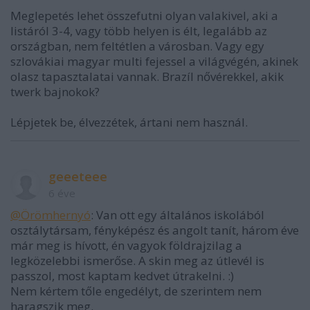
Meglepetés lehet összefutni olyan valakivel, aki a
listáról 3-4, vagy több helyen is élt, legalább az
országban, nem feltétlen a városban. Vagy egy
szlovákiai magyar multi fejessel a világvégén, akinek
olasz tapasztalatai vannak. Brazíl nővérekkel, akik
twerk bajnokok?
Lépjetek be, élvezzétek, ártani nem használ.
geeeteee
6 éve
@Örömhernyó
: Van ott egy általános iskolából
osztálytársam, fényképész és angolt tanít, három éve
már meg is hívott, én vagyok földrajzilag a
legközelebbi ismerőse. A skin meg az útlevél is
passzol, most kaptam kedvet útrakelni. :)
Nem kértem tőle engedélyt, de szerintem nem
haragszik meg.