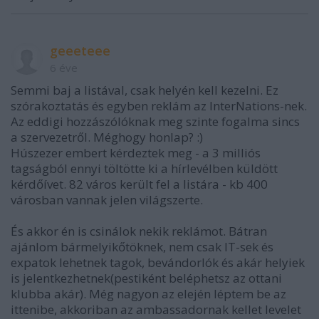
geeeteee
6 éve
Semmi baj a listával, csak helyén kell kezelni. Ez
szórakoztatás és egyben reklám az InterNations-nek.
Az eddigi hozzászólóknak meg szinte fogalma sincs
a szervezetről. Méghogy honlap? :)
Húszezer embert kérdeztek meg - a 3 milliós
tagságból ennyi töltötte ki a hírlevélben küldött
kérdőívet. 82 város került fel a listára - kb 400
városban vannak jelen világszerte.
És akkor én is csinálok nekik reklámot. Bátran
ajánlom bármelyikőtöknek, nem csak IT-sek és
expatok lehetnek tagok, bevándorlók és akár helyiek
is jelentkezhetnek(pestiként beléphetsz az ottani
klubba akár). Még nagyon az elején léptem be az
ittenibe, akkoriban az ambassadornak kellet levelet