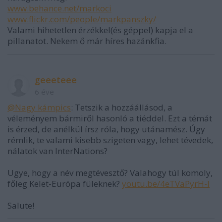
www.behance.net/markoci
www.flickr.com/people/markpanszky/
Valami hihetetlen érzékkel(és géppel) kapja el a
pillanatot. Nekem ő már híres hazánkfia.
geeeteee
6 éve
@Nagy kámpics
: Tetszik a hozzáállásod, a
véleményem bármiről hasonló a tiéddel. Ezt a témát
is érzed, de anélkül írsz róla, hogy utánamész. Úgy
rémlik, te valami kisebb szigeten vagy, lehet tévedek,
nálatok van InterNations?
Ugye, hogy a név megtévesztő? Valahogy túl komoly,
főleg Kelet-Európa füleknek?
youtu.be/4eTVaPyrH-I
Salute!