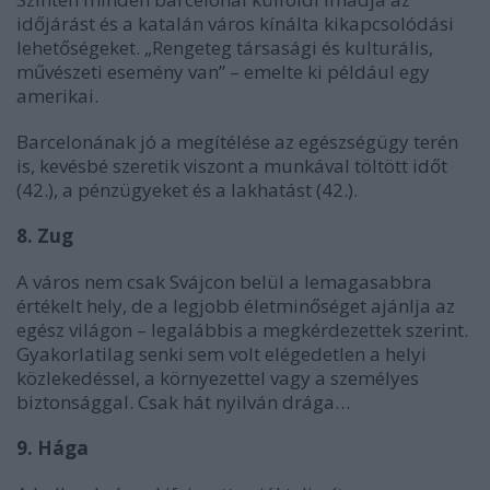
időjárást és a katalán város kínálta kikapcsolódási
lehetőségeket. „Rengeteg társasági és kulturális,
művészeti esemény van” – emelte ki például egy
amerikai.
Barcelonának jó a megítélése az egészségügy terén
is, kevésbé szeretik viszont a munkával töltött időt
(42.), a pénzügyeket és a lakhatást (42.).
8. Zug
A város nem csak Svájcon belül a lemagasabbra
értékelt hely, de a legjobb életminőséget ajánlja az
egész világon – legalábbis a megkérdezettek szerint.
Gyakorlatilag senki sem volt elégedetlen a helyi
közlekedéssel, a környezettel vagy a személyes
biztonsággal. Csak hát nyilván drága…
9. Hága