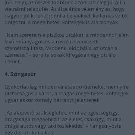
(63. hely), az összes többiben azonban elég jól áll a
vietnámi település. Az általános vélemény az, hogy
nagyon jól ki lehet jönni a helyiekkel, kellemes velük
dolgozni, a megélhetési költségek is alacsonyak.
„Nem szeretem a piszkos utcákat, a mindenhol jelen
lévő műanyagot, és a rosszul szervezett
szemétszállítást. Mindenki eldobálja az utcán a
szemetet” – sorolta sokak kifogásait egy ott élő
német.
4. Szingapúr
Gyakorlatilag minden válaszadó kiemelte, mennyire
biztonságos a város, a magas megélhetési költségek
ugyanakkor komoly hátrányt jelentenek.
„Az alapvető szükségletek, mint az egészségügy,
drágasága megnehezíti az életet, csakúgy, mint a
drága autós vagy taxiközlekedés” – hangsúlyozta
egy dél-afrikai lakos.