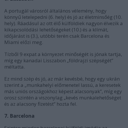
A portugál városról általános vélemény, hogy
könnyű letelepedni (6. hely) és jó az életminsőég (10.
hely). Ráadásul az ott élő külföldiek nagyon élvezik a
kikapcsolódási lehetőségeket (10.) és a klímát,
időjárást is (3.), utóbbi terén csak Barcelona és
Miami előzi meg.
Tízből 9 expat a környezet minőségét is jónak tartja,
míg egy kanadai Lisszabon „földrajzi szépségét”
méltatta.
Ez mind szép és jó, az már kevésbé, hogy egy ukrán
szerint a „munkahelyi előmenetel lassú, a keresetek
más uniós országokhoz képest alacsonyak”, míg egy
orosz szintén a viszonylag „kevés munkalehetőséget
és az alacsony fizetést” hozta fel.
7. Barcelona
Szinten minden barcelonai külföldi imádja az