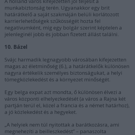
A holland város kifejezetten jól teljesít a
munkabiztonság terén. Ugyanakkor egy brit
határátkelő a saját szakmáján belüli korlátozott
karrierlehetőségek szűkösségét hozta fel
negatívumként, míg egy bolgár szerint képtelen a
jelenleginél jobb és jobban fizetett állást találni.
10. Bázel
Svájc harmadik legnagyobb városában kifejezetten
magas az életminőség (6.), a határátkelők különösen
nagyra értékelik személyes biztonságukat, a helyi
tömegközlekedést és a környezet minőségét.
Egy belga expat azt mondta, ő különösen élvezi a
város központi elhelyezkedését (a város a Rajna két
partján terül el, közel a francia és a német határhoz),
a jó közlekedést és a hegyeket.
„A helyiek nem túl nyitottak a barátkozásra, ami
megnehezíti a beilleszkedést” – panaszolta