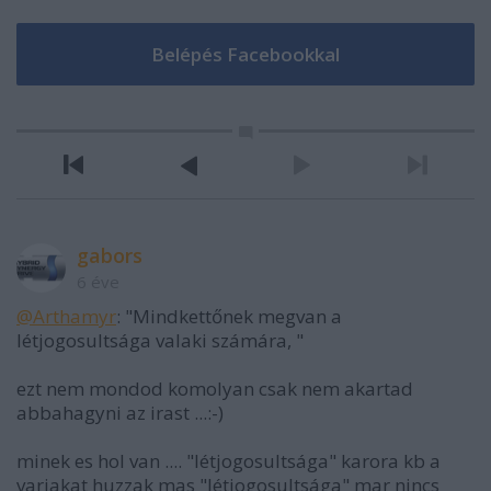
gabors
6 éve
@Arthamyr
: "Mindkettőnek megvan a
létjogosultsága valaki számára, "
ezt nem mondod komolyan csak nem akartad
abbahagyni az irast ...:-)
minek es hol van .... "létjogosultsága" karora kb a
varjakat huzzak mas "létjogosultsága" mar nincs