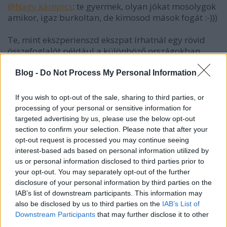
@Nagy kámpics
: te gyermek, olyan jókat mosolygok
amikor, igaz burkoltan, de kimosod mások fogát :-)))
Te, mint ekszperienszd ekszpat írhatnál egy rövid
összefoglalót például a különböző országokban
elfogyasztott ételek utáni melléktermékröl, azaz a
kakáról :-))
Blog -
Do Not Process My Personal Information
Gondolok arra, hogy pl. a tájföldi/ Azori/dél-
If you wish to opt-out of the sale, sharing to third parties, or
amerikai/kínai stb.stb. csípős-fűszeres-édességet-
processing of your personal or sensitive information for
szavanyú ételek után milyen a kaka állaga-színe-
targeted advertising by us, please use the below opt-out
szaga :-)))
section to confirm your selection. Please note that after your
opt-out request is processed you may continue seeing
interest-based ads based on personal information utilized by
us or personal information disclosed to third parties prior to
Arthamyr
your opt-out. You may separately opt-out of the further
6 éve
disclosure of your personal information by third parties on the
IAB’s list of downstream participants. This information may
@Nagy kámpics
:
also be disclosed by us to third parties on the
IAB’s List of
3. Igen, erre vonatkozott a "Ettől függetlenül
Downstream Participants
that may further disclose it to other
valószínű, hogy az eredetinek van hasznos
third parties.