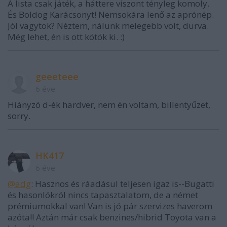
A lista csak játék, a háttere viszont tényleg komoly.
És Boldog Karácsonyt! Nemsokára lenő az aprónép.
Jól vagytok? Néztem, nálunk melegebb volt, durva.
Még lehet, én is ott kötök ki. :)
geeeteee
6 éve
Hiányzó d-ék hardver, nem én voltam, billentyűzet,
sorry.
HK417
6 éve
@adg
: Hasznos és ráadásul teljesen igaz is--Bugatti
és hasonlókról nincs tapasztalatom, de a német
prémiumokkal van! Van is jó pár szervizes haverom
azóta!! Aztán már csak benzines/hibrid Toyota van a