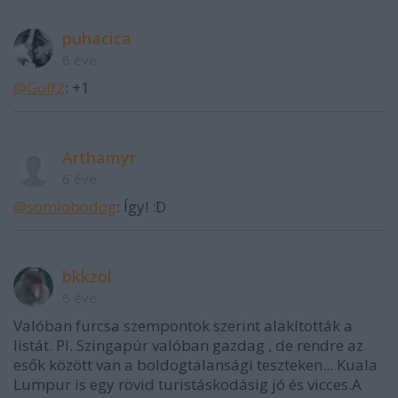
puhacica
6 éve
@Golf2
: +1
Arthamyr
6 éve
@somlobodog
: Így! :D
bkkzol
6 éve
Valóban furcsa szempontok szerint alakították a
listát. Pl. Szingapúr valóban gazdag , de rendre az
esők között van a boldogtalansági teszteken... Kuala
Lumpur is egy rövid turistáskodásig jó és vicces.A