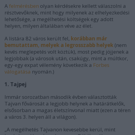
A
felmérésben
olyan kérdésekre kellett válaszolni a
résztvevőknek, mint hogy milyenek az elhelyezkedési
lehetősége, a megélhetési költségek egy adott
helyen, milyen általában véve az élet.
A listára 82 város került fel,
korábban már
bemutattam, melyek a legrosszabb helyek
(nem
kevés meglepetés volt köztük), most pedig jöjjenek a
legjobbak (a városok után, csakúgy, mint a múltkor,
egy-egy expat vélemény következik a
Forbes
válogatása
nyomán.)
1. Tajpej
Immár sorozatban második évben választották
Tajvan fővárosát a legjobb helynek a határátkelők,
elsősorban a magas életszínvonal miatt (ezen a téren
a város 3. helyen áll a világon).
„A megélhetés Tajvanon kevesebbe kerül, mint