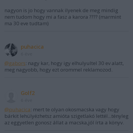
nagyon is jo hogy vannak ilyenek de meg mindig
nem tudom hogy mi a fasz a karora ???? (marmint
ma 30 eve tudtam)
puhacica
6 éve
@gabors
: nagy kar, hogy igy elhulyultel 30 ev alatt,
meg nagyobb, hogy ezt orommel reklamozod.
Golf2
6 éve
@puhacica
: mert te olyan okosmacska vagy hogy
bárkit lehülyézhetsz amióta szigetlakó lettél...tényleg
az eggyetlen gonosz állat a macska,jól írta a könyv.