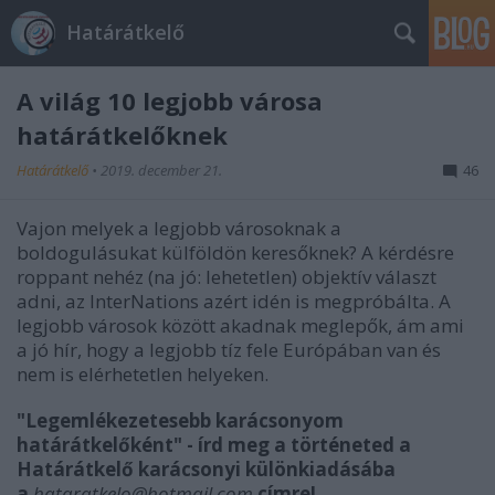
Határátkelő
A világ 10 legjobb városa
határátkelőknek
Határátkelő
•
2019. december 21.
46
Vajon melyek a legjobb városoknak a
boldogulásukat külföldön keresőknek? A kérdésre
roppant nehéz (na jó: lehetetlen) objektív választ
adni, az InterNations azért idén is megpróbálta. A
legjobb városok között akadnak meglepők, ám ami
a jó hír, hogy a legjobb tíz fele Európában van és
nem is elérhetetlen helyeken.
"Legemlékezetesebb karácsonyom
határátkelőként" - írd meg a történeted a
Határátkelő karácsonyi különkiadásába
a
hataratkelo@hotmail.com
címre!