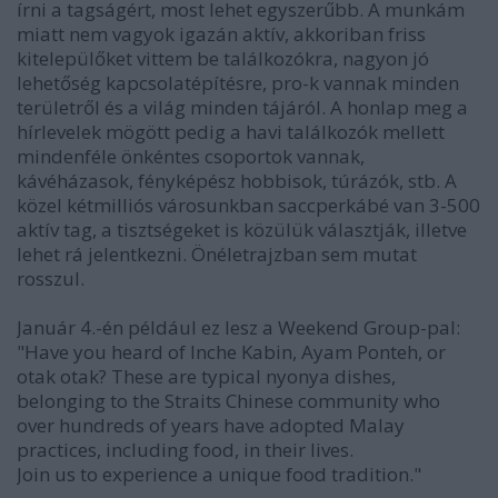
írni a tagságért, most lehet egyszerűbb. A munkám
miatt nem vagyok igazán aktív, akkoriban friss
kitelepülőket vittem be találkozókra, nagyon jó
lehetőség kapcsolatépítésre, pro-k vannak minden
területről és a világ minden tájáról. A honlap meg a
hírlevelek mögött pedig a havi találkozók mellett
mindenféle önkéntes csoportok vannak,
kávéházasok, fényképész hobbisok, túrázók, stb. A
közel kétmilliós városunkban saccperkábé van 3-500
aktív tag, a tisztségeket is közülük választják, illetve
lehet rá jelentkezni. Önéletrajzban sem mutat
rosszul.
Január 4.-én például ez lesz a Weekend Group-pal:
"Have you heard of Inche Kabin, Ayam Ponteh, or
otak otak? These are typical nyonya dishes,
belonging to the Straits Chinese community who
over hundreds of years have adopted Malay
practices, including food, in their lives.
Join us to experience a unique food tradition."