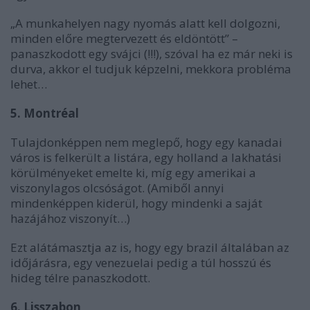
„A munkahelyen nagy nyomás alatt kell dolgozni,
minden előre megtervezett és eldöntött” –
panaszkodott egy svájci (!!!), szóval ha ez már neki is
durva, akkor el tudjuk képzelni, mekkora probléma
lehet…
5. Montréal
Tulajdonképpen nem meglepő, hogy egy kanadai
város is felkerült a listára, egy holland a lakhatási
körülményeket emelte ki, míg egy amerikai a
viszonylagos olcsóságot. (Amiből annyi
mindenképpen kiderül, hogy mindenki a saját
hazájához viszonyít…)
Ezt alátámasztja az is, hogy egy brazil általában az
időjárásra, egy venezuelai pedig a túl hosszú és
hideg télre panaszkodott.
6. Lisszabon