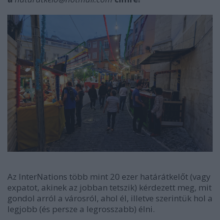
Az InterNations több mint 20 ezer határátkelőt (vagy
expatot, akinek az jobban tetszik) kérdezett meg, mit
gondol arról a városról, ahol él, illetve szerintük hol a
legjobb (és persze a legrosszabb) élni.