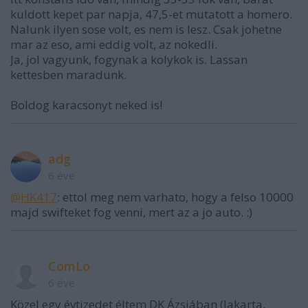
kuldott kepet par napja, 47,5-et mutatott a homero.
Nalunk ilyen sose volt, es nem is lesz. Csak johetne
mar az eso, ami eddig volt, az nokedli.
Ja, jol vagyunk, fogynak a kolykok is. Lassan
kettesben maradunk.
Boldog karacsonyt neked is!
adg
6 éve
@HK417
: ettol meg nem varhato, hogy a felso 10000
majd swifteket fog venni, mert az a jo auto. :)
ComLo
6 éve
Közel egy évtizedet éltem DK Ázsiában (Jakarta,