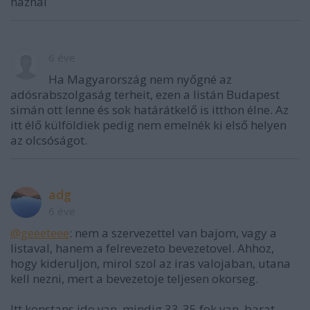
háznál
6 éve
Ha Magyarország nem nyőgné az
adósrabszolgaság terheit, ezen a listán Budapest
simán ott lenne és sok határátkelő is itthon élne. Az
itt élő külföldiek pedig nem emelnék ki első helyen
az olcsóságot.
adg
6 éve
@geeeteee
: nem a szervezettel van bajom, vagy a
listaval, hanem a felrevezeto bevezetovel. Ahhoz,
hogy kideruljon, mirol szol az iras valojaban, utana
kell nezni, mert a bevezetoje teljesen okorseg.
Itt konstans ido van, mindig 33-35 fok van, barat