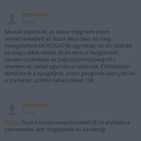
geeeteee
6 éve
Miután kijöttünk, az akkor még nem exem
menezserkedett az Ascot Keys-ben; én meg
besegítettem MOSOGATNI egy hetet, na ott osztrák
és svájci séfek voltak, és én nem is magyarból,
hanem osztrákból és Svájcból(Voralberg+FL)
mentem el, nahát egymásra találtunk. Előrelátóan
témáztunk a nyugdíjról, aztán googlizás után jött fel
a szervezet, szintén labancokkal. '06.
geeeteee
6 éve
@adg
: Pont a közös ismerősünket(I.B.) is elvittem a
szervezetbe, lett meglepetés és barátság.