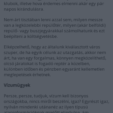
klubok, illetve hova érdemes elmenni akár egy pár
napos kirándulásra.
Nem árt tisztában lenni azzal sem, milyen messze
van a legközelebbi repülőtér, milyen (akár belföldi)
repülő- vagy buszjegyárakkal számolhatunk és ezt
beépíteni a költségvetésbe.
Elképzelhető, hogy az általunk kiválasztott város
szuper, de ha egyik célunk az utazgatás, akkor nem
árt, ha van egy forgalmas, könnyen megközelíthető,
olcsó járatokat is fogadó reptér a közelben,
különben időben és pénzben egyaránt kellemetlen
meglepetések érhetnek.
Vízumügyek
Persze, persze, tudjuk, vízum kell bizonyos
országokba, nincs miről beszélni, igaz? Egyrészt igaz,
nyilván mindenki utánanéz az ilyen típusú
alapinformációknak mielőtt elindulna, ám