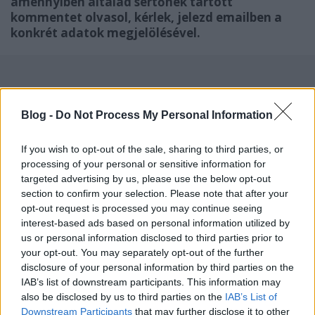
amennyiben általad sértőnek tartott
kommentet olvasol, kérlek, jelezd emailben a
konkrét adatok megjelölésével.
Címkék:
digitális nomád
Blog -
Do Not Process My Personal Information
If you wish to opt-out of the sale, sharing to third parties, or
processing of your personal or sensitive information for
targeted advertising by us, please use the below opt-out
Ajánlott bejegyzések:
section to confirm your selection. Please note that after your
opt-out request is processed you may continue seeing
interest-based ads based on personal information utilized by
Szegény Magyarország
us or personal information disclosed to third parties prior to
your opt-out. You may separately opt-out of the further
disclosure of your personal information by third parties on the
IAB’s list of downstream participants. This information may
also be disclosed by us to third parties on the
IAB’s List of
Magyarok karácsonya a világ körül
Downstream Participants
that may further disclose it to other