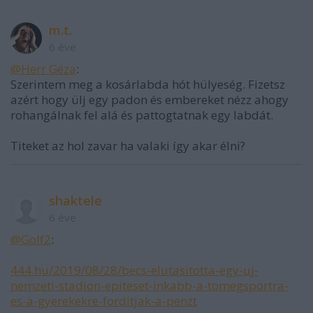
m.t.
6 éve
@Herr Géza
:
Szerintem meg a kosárlabda hót hülyeség. Fizetsz
azért hogy ülj egy padon és embereket nézz ahogy
rohangálnak fel alá és pattogtatnak egy labdát.
Titeket az hol zavar ha valaki így akar élni?
shaktele
6 éve
@Golf2
:
444.hu/2019/08/28/becs-elutasitotta-egy-uj-
nemzeti-stadion-epiteset-inkabb-a-tomegsportra-
es-a-gyerekekre-forditjak-a-penzt