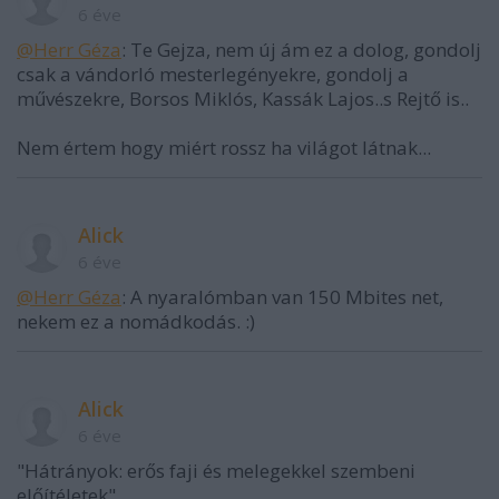
6 éve
@Herr Géza
: Te Gejza, nem új ám ez a dolog, gondolj
csak a vándorló mesterlegényekre, gondolj a
művészekre, Borsos Miklós, Kassák Lajos..s Rejtő is..
Nem értem hogy miért rossz ha világot látnak...
Alick
6 éve
@Herr Géza
: A nyaralómban van 150 Mbites net,
nekem ez a nomádkodás. :)
Alick
6 éve
"Hátrányok: erős faji és melegekkel szembeni
előítéletek"