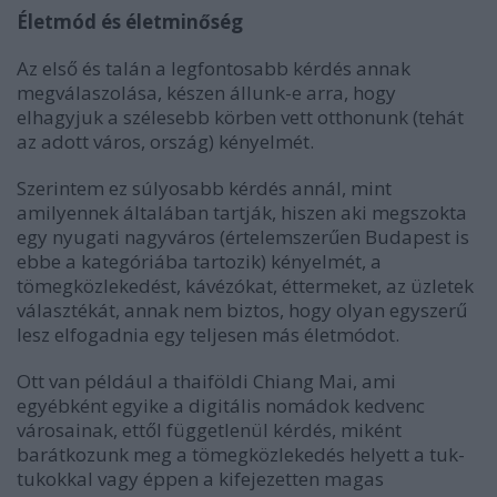
Életmód és életminőség
Az első és talán a legfontosabb kérdés annak
megválaszolása, készen állunk-e arra, hogy
elhagyjuk a szélesebb körben vett otthonunk (tehát
az adott város, ország) kényelmét.
Szerintem ez súlyosabb kérdés annál, mint
amilyennek általában tartják, hiszen aki megszokta
egy nyugati nagyváros (értelemszerűen Budapest is
ebbe a kategóriába tartozik) kényelmét, a
tömegközlekedést, kávézókat, éttermeket, az üzletek
választékát, annak nem biztos, hogy olyan egyszerű
lesz elfogadnia egy teljesen más életmódot.
Ott van például a thaiföldi Chiang Mai, ami
egyébként egyike a digitális nomádok kedvenc
városainak, ettől függetlenül kérdés, miként
barátkozunk meg a tömegközlekedés helyett a tuk-
tukokkal vagy éppen a kifejezetten magas