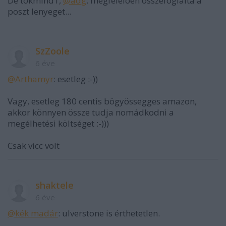
De tokmind1,
@adg
: megfeleloen osszefoglalta a
poszt lenyeget...
SzZoole
6 éve
@Arthamyr
: esetleg :-))
Vagy, esetleg 180 centis bögyössegges amazon,
akkor könnyen össze tudja nomádkodni a
megélhetési költséget :-)))
Csak vicc volt
shaktele
6 éve
@kék madár
: ulverstone is érthetetlen.