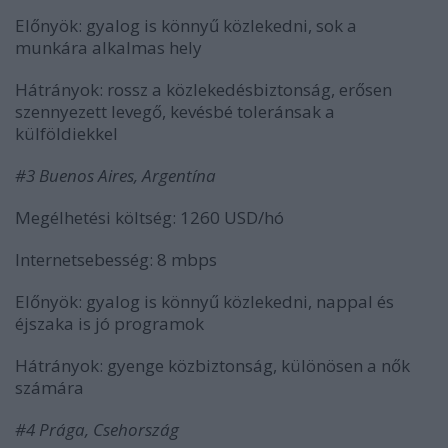
Előnyök: gyalog is könnyű közlekedni, sok a
munkára alkalmas hely
Hátrányok: rossz a közlekedésbiztonság, erősen
szennyezett levegő, kevésbé toleránsak a
külföldiekkel
#3 Buenos Aires, Argentína
Megélhetési költség: 1260 USD/hó
Internetsebesség: 8 mbps
Előnyök: gyalog is könnyű közlekedni, nappal és
éjszaka is jó programok
Hátrányok: gyenge közbiztonság, különösen a nők
számára
#4 Prága, Csehország