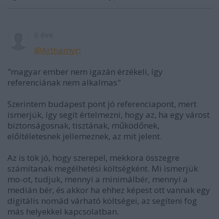
6 éve
@Arthamyr
:
"magyar ember nem igazán érzékeli, így
referenciának nem alkalmas"
Szerintem budapest pont jó referenciapont, mert
ismerjük, így segít értelmezni, hogy az, ha egy várost
biztonságosnak, tisztának, működőnek,
előítéletesnek jellemeznek, az mit jelent.
Az is tök jó, hogy szerepel, mekkora összegre
számítanak megélhetési költségként. Mi ismerjük
mo-ot, tudjuk, mennyi a minimálbér, mennyi a
medián bér, és akkor ha ehhez képest ott vannak egy
digitális nomád várható költségei, az segíteni fog
más helyekkel kapcsolatban.