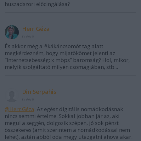
huszadszori előcingálása?
Herr Géza
6 éve
És akkor még a #kákáncsomót tag alatt
megkérdezném, hogy mijatökömet jelenti az
“Internetsebesség: x mbps” baromság? Hol, mikor,
melyik szolgáltató milyen csomagjában, stb...
Din Serpahis
6 éve
@Herr Géza
: Az egész digitális nomádkodásnak
nincs semmi értelme. Sokkal jobban jár az, aki
megül a seggén, dolgozik szépen, jó sok pénzt
összekeres (amit szerintem a nomádkodással nem
lehet), aztán abból oda megy utazgatni ahova akar.