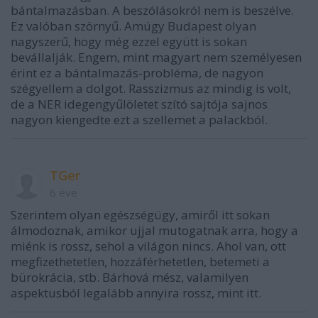
bántalmazásban. A beszólásokról nem is beszélve.
Ez valóban szörnyű. Amúgy Budapest olyan
nagyszerű, hogy még ezzel együtt is sokan
bevállalják. Engem, mint magyart nem személyesen
érint ez a bántalmazás-probléma, de nagyon
szégyellem a dolgot. Rasszizmus az mindig is volt,
de a NER idegengyűlöletet szító sajtója sajnos
nagyon kiengedte ezt a szellemet a palackból.
TGer
6 éve
Szerintem olyan egészségügy, amiről itt sokan
álmodoznak, amikor ujjal mutogatnak arra, hogy a
miénk is rossz, sehol a világon nincs. Ahol van, ott
megfizethetetlen, hozzáférhetetlen, betemeti a
bürokrácia, stb. Bárhová mész, valamilyen
aspektusból legalább annyira rossz, mint itt.