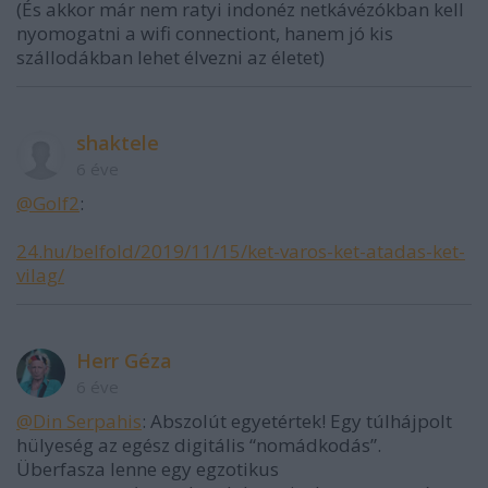
(És akkor már nem ratyi indonéz netkávézókban kell
nyomogatni a wifi connectiont, hanem jó kis
szállodákban lehet élvezni az életet)
shaktele
6 éve
@Golf2
:
24.hu/belfold/2019/11/15/ket-varos-ket-atadas-ket-
vilag/
Herr Géza
6 éve
@Din Serpahis
: Abszolút egyetértek! Egy túlhájpolt
hülyeség az egész digitális “nomádkodás”.
Überfasza lenne egy egzotikus