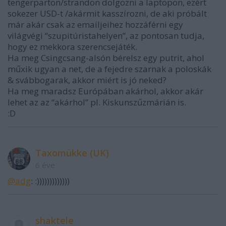
tengerparton/strandon dolgozni a laptopon, ezért
sokezer USD-t /akármit kasszírozni, de aki próbált
már akár csak az emailjeihez hozzáférni egy
világvégi “szupitúristahelyen”, az pontosan tudja,
hogy ez mekkora szerencsejáték.
Ha meg Csingcsang-alsón bérelsz egy putrit, ahol
műxik ugyan a net, de a fejedre szarnak a poloskák
& svábbogarak, akkor miért is jó neked?
Ha meg maradsz Európában akárhol, akkor akár
lehet az az “akárhol” pl. Kiskunszűzmárián is.
:D
Taxomükke (UK)
6 éve
@adg
: :)))))))))))))
shaktele