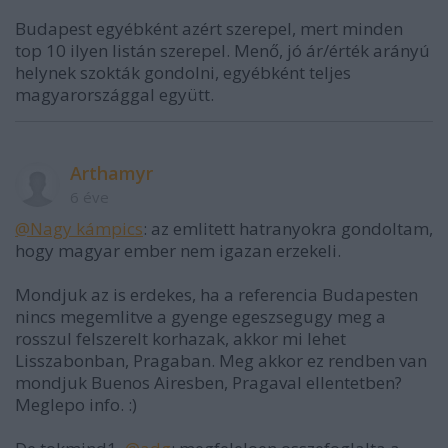
Budapest egyébként azért szerepel, mert minden
top 10 ilyen listán szerepel. Menő, jó ár/érték arányú
helynek szokták gondolni, egyébként teljes
magyarországgal együtt.
Arthamyr
6 éve
@Nagy kámpics
: az emlitett hatranyokra gondoltam,
hogy magyar ember nem igazan erzekeli.
Mondjuk az is erdekes, ha a referencia Budapesten
nincs megemlitve a gyenge egeszsegugy meg a
rosszul felszerelt korhazak, akkor mi lehet
Lisszabonban, Pragaban. Meg akkor ez rendben van
mondjuk Buenos Airesben, Pragaval ellentetben?
Meglepo info. :)