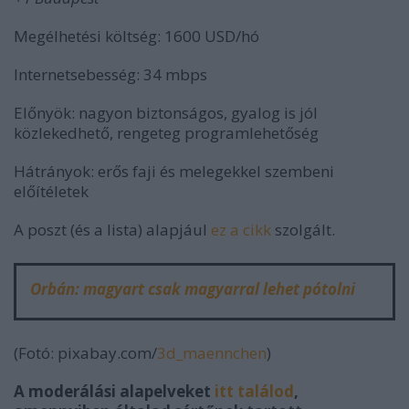
Megélhetési költség: 1600 USD/hó
Internetsebesség: 34 mbps
Előnyök: nagyon biztonságos, gyalog is jól
közlekedhető, rengeteg programlehetőség
Hátrányok: erős faji és melegekkel szembeni
előítéletek
A poszt (és a lista) alapjául
ez a cikk
szolgált.
Orbán: magyart csak magyarral lehet pótolni
(Fotó: pixabay.com/
3d_maennchen
)
A moderálási alapelveket
itt találod
,