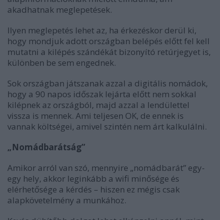
akadhatnak meglepetések.
Ilyen meglepetés lehet az, ha érkezéskor derül ki,
hogy mondjuk adott országban belépés előtt fel kell
mutatni a kilépés szándékát bizonyító retúrjegyet is,
különben be sem engednek.
Sok országban játszanak azzal a digitális nomádok,
hogy a 90 napos időszak lejárta előtt nem sokkal
kilépnek az országból, majd azzal a lendülettel
vissza is mennek. Ami teljesen OK, de ennek is
vannak költségei, amivel szintén nem árt kalkulálni.
„Nomádbarátság”
Amikor arról van szó, mennyire „nomádbarát” egy-
egy hely, akkor leginkább a wifi minősége és
elérhetősége a kérdés – hiszen ez mégis csak
alapkövetelmény a munkához.