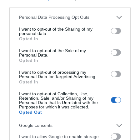
third parties.
Please note that this website/app uses one or more Google
Personal Data Processing Opt Outs
services and may gather and store information including but
Űzött vadból istenek
not limited to your visit or usage behaviour. You may click to
I want to opt-out of the Sharing of my
personal data.
grant or deny consent to Google and its third-party tags to
Opted In
use your data for below specified purposes in below Google
consent section.
I want to opt-out of the Sale of my
Personal Data.
Amerika, ahol nem lepődnek meg
Opted In
semmin
I want to opt-out of processing my
Personal Data for Targeted Advertising.
Opted In
I want to opt-out of Collection, Use,
A norvégok megértése és használata
Retention, Sale, and/or Sharing of my
Personal Data that Is Unrelated with the
Purposes for which it was collected.
Opted Out
Google consents
Szólj hozzá!
I want to allow Google to enable storage