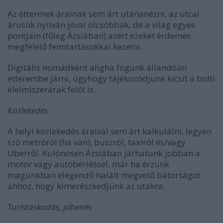
Az éttermek árainak sem árt utánanézni, az utcai
árusok nyilván jóval olcsóbbak, de a világ egyes
pontjain (főleg Ázsiában) azért ezeket érdemes
megfelelő fenntartásokkal kezelni.
Digitális nomádként aligha fogunk állandóan
étterembe járni, úgyhogy tájékozódjunk kicsit a bolti
élelmiszerárak felől is.
Közlekedés
A helyi közlekedés áraival sem árt kalkulálni, legyen
szó metróról (ha van), buszról, taxiról és/vagy
Uberről. Különösen Ázsiában járhatunk jobban a
motor vagy autóbérléssel, már ha érzünk
magunkban elegendő halált megvető bátorságot
ahhoz, hogy kimerészkedjünk az utakra.
Turistáskodás, pihenés