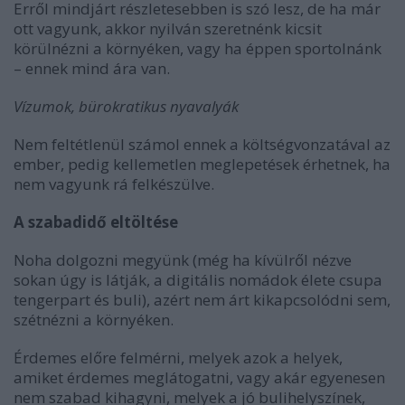
Erről mindjárt részletesebben is szó lesz, de ha már
ott vagyunk, akkor nyilván szeretnénk kicsit
körülnézni a környéken, vagy ha éppen sportolnánk
– ennek mind ára van.
Vízumok, bürokratikus nyavalyák
Nem feltétlenül számol ennek a költségvonzatával az
ember, pedig kellemetlen meglepetések érhetnek, ha
nem vagyunk rá felkészülve.
A szabadidő eltöltése
Noha dolgozni megyünk (még ha kívülről nézve
sokan úgy is látják, a digitális nomádok élete csupa
tengerpart és buli), azért nem árt kikapcsolódni sem,
szétnézni a környéken.
Érdemes előre felmérni, melyek azok a helyek,
amiket érdemes meglátogatni, vagy akár egyenesen
nem szabad kihagyni, melyek a jó bulihelyszínek,