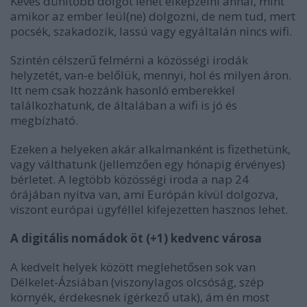
Kevés dühítőbb dolgot lehet elképzelni annál, mint
amikor az ember leül(ne) dolgozni, de nem tud, mert
pocsék, szakadozik, lassú vagy egyáltalán nincs wifi.
Szintén célszerű felmérni a közösségi irodák
helyzetét, van-e belőlük, mennyi, hol és milyen áron.
Itt nem csak hozzánk hasonló emberekkel
találkozhatunk, de általában a wifi is jó és
megbízható.
Ezeken a helyeken akár alkalmanként is fizethetünk,
vagy válthatunk (jellemzően egy hónapig érvényes)
bérletet. A legtöbb közösségi iroda a nap 24
órájában nyitva van, ami Európán kívül dolgozva,
viszont európai ügyféllel kifejezetten hasznos lehet.
A digitális nomádok öt (+1) kedvenc városa
A kedvelt helyek között meglehetősen sok van
Délkelet-Ázsiában (viszonylagos olcsóság, szép
környék, érdekesnek ígérkező utak), ám én most