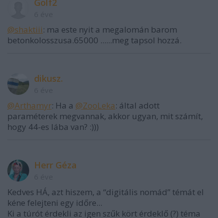
Golf2
6 éve
@shaktiii
: ma este nyit a megalomán barom
betonkolosszusa.65000 ......meg tapsol hozzá.
dikusz.
6 éve
@Arthamyr
: Ha a
@ZooLeka
: által adott
paraméterek megvannak, akkor ugyan, mit számít,
hogy 44-es lába van? :)))
Herr Géza
6 éve
Kedves HÁ, azt hiszem, a “digitális nomád” témát el
kéne felejteni egy időre...
Ki a túrót érdekli az igen szűk kört érdeklő (?) téma