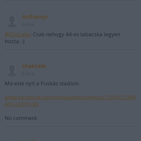
Arthamyr
6 éve
@ZooLeka
: Csak nehogy 44-es labacska legyen
hozza. :)
shaktele
6 éve
Ma este nyit a Puskás stadion.
www.facebook.com/orbanviktor/videos/1201612386
691220/?t=85
No comment.