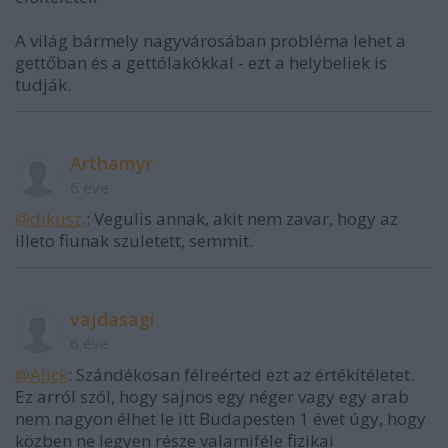
A világ bármely nagyvárosában probléma lehet a
gettőban és a gettólakókkal - ezt a helybeliek is
tudják.
Arthamyr
6 éve
@dikusz.
: Vegulis annak, akit nem zavar, hogy az
illeto fiunak szuletett, semmit.
vajdasagi
6 éve
@Alick
: Szándékosan félreérted ezt az értékítéletet.
Ez arról szól, hogy sajnos egy néger vagy egy arab
nem nagyon élhet le itt Budapesten 1 évet úgy, hogy
közben ne legyen része valamiféle fizikai