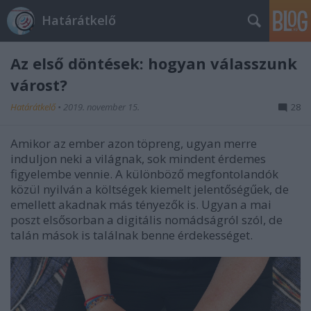
Határátkelő
Az első döntések: hogyan válasszunk
várost?
Határátkelő
•
2019. november 15.
28
Amikor az ember azon töpreng, ugyan merre
induljon neki a világnak, sok mindent érdemes
figyelembe vennie. A különböző megfontolandók
közül nyilván a költségek kiemelt jelentőségűek, de
emellett akadnak más tényezők is. Ugyan a mai
poszt elsősorban a digitális nomádságról szól, de
talán mások is találnak benne érdekességet.