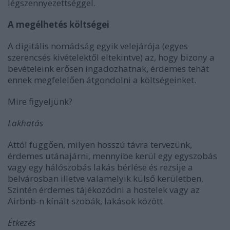
légszennyezettséggel.
A megélhetés költségei
A digitális nomádság egyik velejárója (egyes
szerencsés kivételektől eltekintve) az, hogy bizony a
bevételeink erősen ingadozhatnak, érdemes tehát
ennek megfelelően átgondolni a költségeinket.
Mire figyeljünk?
Lakhatás
Attól függően, milyen hosszú távra tervezünk,
érdemes utánajárni, mennyibe kerül egy egyszobás
vagy egy hálószobás lakás bérlése és rezsije a
belvárosban illetve valamelyik külső kerületben.
Szintén érdemes tájékozódni a hostelek vagy az
Airbnb-n kínált szobák, lakások között.
Étkezés