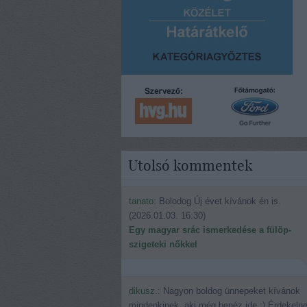
Utolsó kommentek
tanato:
Bolodog Új évet kívánok én is.
(
2026.01.03. 16:30
)
Egy magyar srác ismerkedése a fülöp-
szigeteki nőkkel
dikusz.:
Nagyon boldog ünnepeket kívánok
mindenkinek, aki még benéz ide.:) Érdekeln