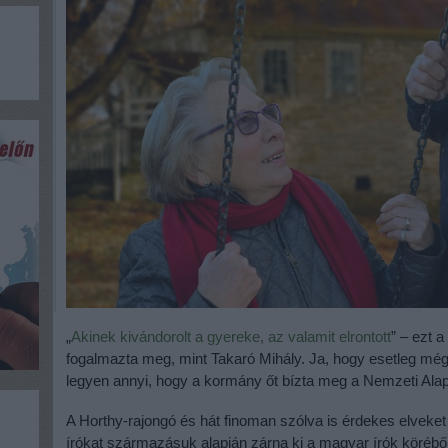
„
Akinek kivándorolt a gyereke, az valamit elrontott
” – ezt 
fogalmazta meg, mint Takaró Mihály. Ja, hogy esetleg még 
legyen annyi, hogy a kormány őt bízta meg a Nemzeti Alap
A Horthy-rajongó és hát finoman szólva is érdekes elveket
írókat származásuk alapján zárna ki a magyar írók körébő