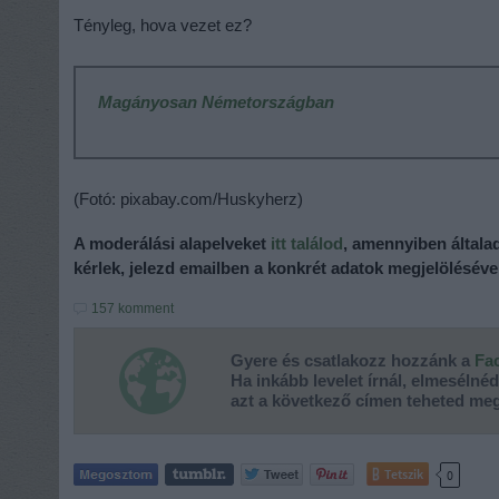
Tényleg, hova vezet ez?
Magányosan Németországban
(Fotó: pixabay.com/Huskyherz)
A moderálási alapelveket
itt találod
, amennyiben általa
kérlek, jelezd emailben a konkrét adatok megjelöléséve
157
komment
Gyere és csatlakozz hozzánk a
Fa
Ha inkább levelet írnál, elmesélné
azt a következő címen teheted me
Tetszik
0