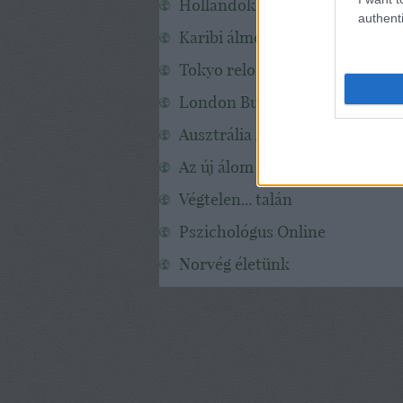
Hollandokk
authenti
Karibi álmok
Tokyo reloaded
London Budapest Metro
Ausztrália A-tól Z-ig
Az új álom
Végtelen... talán
Pszichológus Online
Norvég életünk