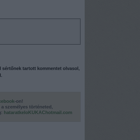
d sértőnek tartott kommentet olvasol,
l.
cebook
-on!
d a személyes történeted,
g:
hataratkeloKUKAChotmail.com