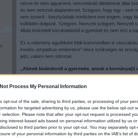
nézve és nem agyament, nemzetáruló dilettánsok által öss
és nem nemzeti alaptantervet. Szégyen, hogy egy - sem
nem ismerő - kesztyűsbáb minősíteni mer engem, vagy bá
külföldön dolgozik. Szégyen. Nemzeti szégyen. Nemzeti szé
általa tönkretett közoktatásból a gyerekét és nem érzi a saj
Ez a vélemény egyébként több kommentben is visszaköszön
ék
kreatív, empatikus emberekre” nincs szükséges az országn
jelzi, valami nem stimmel.
„Akinek kivándorolt a gyermeke, annak a kormánya(i) va
Akadt olyan vélemény is, amely szerint a mindenkori kormá
Not Process My Personal Information
élhető országot kellene inkább csinálni, akkor nem vándor
k,
„Normális fizetések kellenének, amiből meg lehet élni. Már
to opt-out of the sale, sharing to third parties, or processing of your per
raktáros kap. Napi nyolc óra munkáért. Ahol nem kötelezhe
formation for targeted advertising by us, please use the below opt-out s
több ideig dolgozni egy hamburger áráért (órákban mérve)
r selection. Please note that after your opt-out request is processed y
mint másutt Európában.
eing interest-based ads based on personal information utilized by us or
disclosed to third parties prior to your opt-out. You may separately opt-
Normális orvosi ellátás, működő műtők, mentők... Olyan o
losure of your personal information by third parties on the IAB’s list of