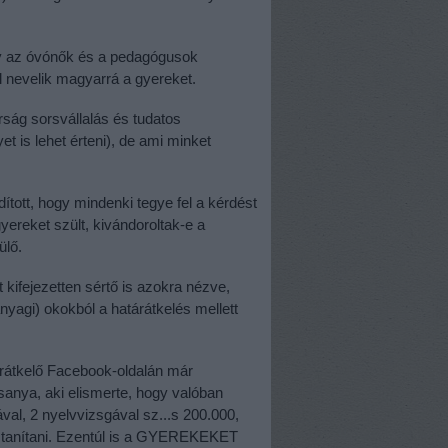
ogy az óvónők és a pedagógusok
al nevelik magyarrá a gyereket.
ság sorsvállalás és tudatos
t is lehet érteni), de ami minket
ított, hogy mindenki tegye fel a kérdést
ereket szült, kivándoroltak-e a
ülő.
 kifejezetten sértő is azokra nézve,
yagi) okokból a határátkelés mellett
rátkelő Facebook-oldalán már
sanya, aki elismerte, hogy valóban
val, 2 nyelvvizsgával sz...s 200.000,
n tanítani. Ezentúl is a GYEREKEKET