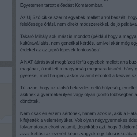
Egyetemen tartott előadást Komáromban.
Az Új Szó cikke szerint egyebek mellett arról beszélt, h
felelőssége óriási, nem direkt módszerekkel, de jó példáv
Takaró Mihály sok mást is mondott (például hogy a magyar
kultúravállalás, nem genetikai kérdés, amivel akár még egye
érdekel az az „apró lépések fontossága”.
A NAT átírásával megbízott férfiú egyebek mellett arra buzd
magának, ő mit tett a magyarság megmaradásáért, hány gy
gyerekei, mert ha igen, akkor valamit elrontott a kedves sz
Túl azon, hogy az utolsó bekezdés nettó hülyeség, emellett
akiknek a gyermekei ilyen vagy olyan (döntő többségben an
döntöttek.
Nem csak én érzem sértőnek, hanem azok is, akik a Hatá
kifejtették a véleményüket. Volt olyan négygyermekes éde
folyamatosan elront valamit, „leginkább azt, hogy 3 diplomá
azaz kettőszáz-ezerért képes vagyok egy falusi iskolába
e