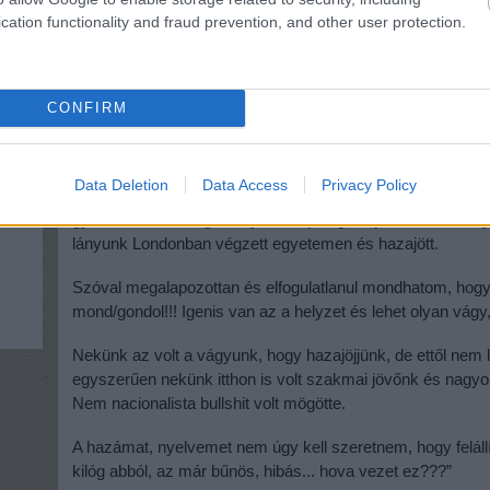
arra, hogy bizonyítson, fejlődjön, tanuljon. Nem a szülei
cation functionality and fraud prevention, and other user protection.
fantáziát.
Valamint az sem a szüleim szégyene, hogy egy infarktusos
és 1 óra várakozás után a sürgősségi folyosóján meghal,
CONFIRM
építőmérnök nyugdíjából 3 láda sört sem lehet venni. Már 
magyar egészségügyi ellátásnak. Szóval, vitatkoznék azzal,
Data Deletion
Data Access
Privacy Policy
Végül érdemes elolvasni egy hazatért határátkelő véleményé
gyermekkel, mindig hazajöttünk, pedig felajánlott zöld kárt
lányunk Londonban végzett egyetemen és hazajött.
Szóval megalapozottan és elfogulatlanul mondhatom, hogy 
mond/gondol!!! Igenis van az a helyzet és lehet olyan vá
Nekünk az volt a vágyunk, hogy hazajöjjünk, de ettől nem 
egyszerűen nekünk itthon is volt szakmai jövőnk és nagyo
Nem nacionalista bullshit volt mögötte.
A hazámat, nyelvemet nem úgy kell szeretnem, hogy felállít
kilóg abból, az már bűnös, hibás... hova vezet ez???”