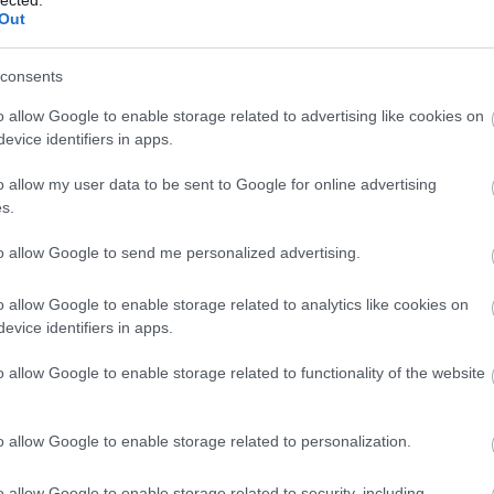
„Nem lehet ítélkezni úgy, hogy a körülményeket nem i
Out
Akadt, aki a történelem kivándorolt nagyjait (Puskás Feren
consents
nagy része, a sok magyar Nobel-díjas) említette fel, illetve 
nagyon elrontottak”.
o allow Google to enable storage related to advertising like cookies on
evice identifiers in apps.
És hát persze rengeteg embernél ott vannak az anyagi ind
nem azért, mert az édesanyám elrontotta a nevelésem, ha
o allow my user data to be sent to Google for online advertising
lakástörlesztőt.”
s.
Egy másik vélemény: „Ekkora arcátlanságot!! Lealázni a s
to allow Google to send me personalized advertising.
az mind dolgos, becsületes ember szeretne lenni. Igenis 
bizonyítani. Amikor kint megkérdezik, miért, akkor az emb
o allow Google to enable storage related to analytics like cookies on
Elképesztő!”
evice identifiers in apps.
„Én sem akartam, hogy a gyerekem kint boldoguljon, de mik
o allow Google to enable storage related to functionality of the website
lépés volt. Nem lehet ítélkezni úgy, hogy a körülményeket
kicsit esik rosszul” – írta valaki.
o allow Google to enable storage related to personalization.
sek
„Engem a szüleim úgy neveltek, hogy éljek a tudásommal 
lehetőség nem maradt. Van, amikor valakinek szűkös lesz
o allow Google to enable storage related to security, including