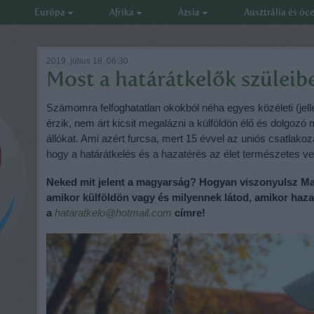
Európa
Afrika
Ázsia
Ausztrália és óc
2019. július 18. 06:30
Most a határátkelők szüleib
Számomra felfoghatatlan okokból néha egyes közéleti (je
érzik, nem árt kicsit megalázni a külföldön élő és dolgoz
állókat. Ami azért furcsa, mert 15 évvel az uniós csatlakoz
hogy a határátkelés és a hazatérés az élet természetes vel
Neked mit jelent a magyarság? Hogyan viszonyulsz Ma
amikor külföldön vagy és milyennek látod, amikor haz
a
hataratkelo@hotmail.com
címre!