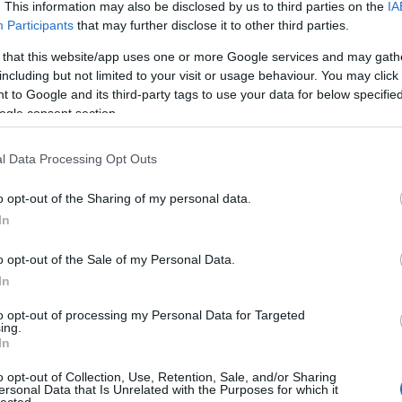
a gyerek, meg nem olyasmit oktatnak, ami a szülők tetszé
:-(((
. This information may also be disclosed by us to third parties on the
IA
Participants
that may further disclose it to other third parties.
Vonatok, amik nem késnek, viszont télen fűtöttek nyáron m
 that this website/app uses one or more Google services and may gath
ha mondjuk útlevelet akarok most csináltatni vagy jogosít
including but not limited to your visit or usage behaviour. You may click 
végére kapok csak időpontot.
 to Google and its third-party tags to use your data for below specifi
ogle consent section.
Olyan ország kéne, ahol a bűnösöket lecsukják, az ártatl
politikusok meg a haveri körük sem (vagy ha igen, akkor l
ő
l Data Processing Opt Outs
Volt, aki arra hívta fel a figyelmet, hogy ennyi határátkelő
hogy a szülők rontottak el valamit, hiszen 1-1,5 millió em
o opt-out of the Sharing of my personal data.
nem reális.
In
„Néhány száz embernél lehetne ilyen dolgokról beszélni, ho
o opt-out of the Sale of my Personal Data.
rontották el, hogy életrevalónak neveltek, s nem akarták, h
In
ő
éljünk!
to opt-out of processing my Personal Data for Targeted
Nagyon bosszantó, hogy ilyen nyilatkozatok születnek, kváz
ing.
miközben magukba kellene nézni. S igazából nekünk, és a 
In
azt az országot építeni, bár én inkább Európai Unió párti
o opt-out of Collection, Use, Retention, Sale, and/or Sharing
tűnik, csak egy álom marad.”
ersonal Data that Is Unrelated with the Purposes for which it
lected.