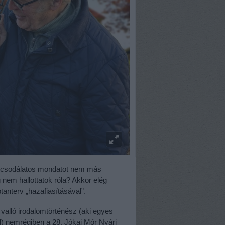
a csodálatos mondatot nem más
nem hallottatok róla? Akkor elég
tanterv „hazafiasításával”.
 valló irodalomtörténész (aki egyes
l) nemrégiben a 28. Jókai Mór Nyári