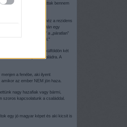
m szégyene, hogy máshol láttak bennem
 beteget alkoholistának néz a rezidens
 vagy hogy 40 év munka után egy
csak anyukám van, „hála” a „páratlan”
 hogy ki és mit rontott el.”
t is: „Kétszer is éltünk külföldön két
ya várt volna az egész családra. A
menjen a fenébe, aki ilyent
gy, amikor az ember NEM jön haza.
lettünk nagy hazafiak vagy bármi,
n szoros kapcsolatunk a családdal.
ok egy jó magyar képet és aki kicsit is