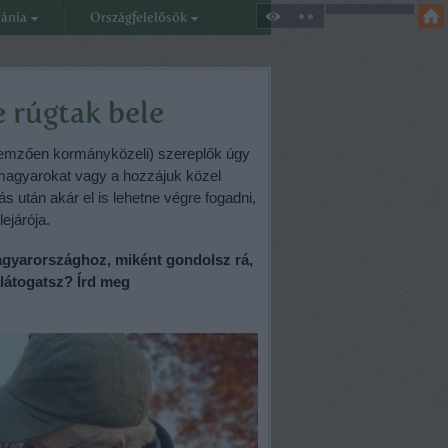
eánia
Országfelelősök
e rúgtak bele
llemzően kormányközeli) szereplők úgy
ó magyarokat vagy a hozzájuk közel
ás után akár el is lehetne végre fogadni,
ejárója.
gyarországhoz, miként gondolsz rá,
alátogatsz? Írd meg