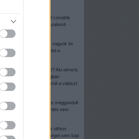
smerjük”
c, a Hollywoodban karriert csinálók
a szüleiket, akik szintén „valamit
okok. „Kivándorolt gyerek vagyok és
nem mert nem tudtuk fizetni a
zülőket!? Hogy merészeli!? Aki elment,
nagy kihívás idegen országban
er csak szégyenkezve kerüli a választ.
or a lét a tét!!!! Nagyon is meggondolt
 nem ismerjük. Ez a kijelentés nem
és a lehetőségekkel, csak otthon
 egy ország, mert lehetőséget sem kap