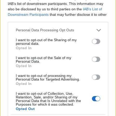
lettünk figyelmesek. Tudtuk, ahol pasmina kecskék
IAB’s list of downstream participants. This information may
és jakok vannak, ott lesznek a nomádok is.
also be disclosed by us to third parties on the
IAB’s List of
Downstream Participants
that may further disclose it to other
Megérzésünk nem csalt, a völgyben kissé feljebb
third parties.
megpillantottuk a fehér sátrakat.
Please note that this website/app uses one or more Google
Personal Data Processing Opt Outs
Egy tibeti nomád törzs vert tábort a völgyben ezekre
services and may gather and store information including but
a hideg téli hónapokra. A völgyben még ilyenkor is
not limited to your visit or usage behaviour. You may click to
I want to opt-out of the Sharing of my
van némi száraz fű az állatok számára. A Himalája
personal data.
grant or deny consent to Google and its third-party tags to
Opted In
nomádjai időnként vissza-visszatérnek bizonyos
use your data for below specified purposes in below Google
helyekre.
consent section.
I want to opt-out of the Sale of my
Personal Data.
Leginkább sátrakban laknak, viszont egyszerű
Opted In
házakat és karámokat is építenek, amelyeket csak
I want to opt-out of processing my
ideiglenesen használnak. A házakat legtöbb esetben
Personal Data for Targeted Advertising.
kőből építik, vagy vályogtéglából. (...)
Opted In
A szűk közösségen belül mindenkinek megvan a
I want to opt-out of Collection, Use,
Retention, Sale, and/or Sharing of my
feladata. A férfiak és az idősebb fiúgyermekek
Personal Data that Is Unrelated with the
minden reggel korán kihajtják az állatokat legelni és
Purposes for which it was collected.
Opted Out
sötétedéskor térnek csak vissza.