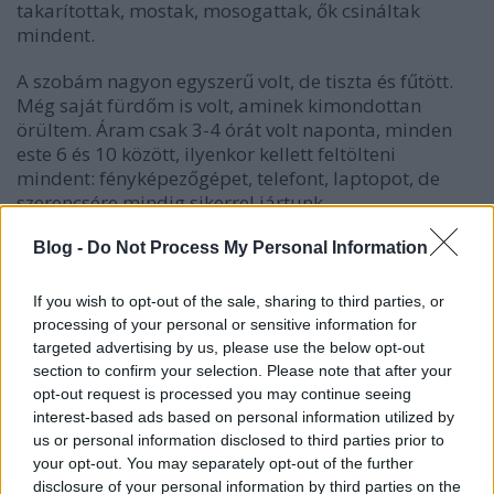
takarítottak, mostak, mosogattak, ők csináltak
mindent.
A szobám nagyon egyszerű volt, de tiszta és fűtött.
Még saját fürdőm is volt, aminek kimondottan
örültem. Áram csak 3-4 órát volt naponta, minden
este 6 és 10 között, ilyenkor kellett feltölteni
mindent: fényképezőgépet, telefont, laptopot, de
szerencsére mindig sikerrel jártunk.
Érkezésünk másnapján hajnalban elindultunk
Blog -
Do Not Process My Personal Information
felkeresni a nomádokat. Pontosan senki nem tudta
megmondani, hogy hol vertek tábort, csak a magunk
If you wish to opt-out of the sale, sharing to third parties, or
és sofőrünk megérzésére hagyatkoztunk.
processing of your personal or sensitive information for
targeted advertising by us, please use the below opt-out
Elindultunk az Indus mentén fölfelé. Nehezen és
section to confirm your selection. Please note that after your
lassan tudtunk csak haladni, mivel az út nagyon
opt-out request is processed you may continue seeing
poros és köves volt. Sokáig zötykölődtünk, amíg a
interest-based ads based on personal information utilized by
völgy elkezdett kicsit szélesedni.
us or personal information disclosed to third parties prior to
your opt-out. You may separately opt-out of the further
Pár kilométer múlva a völgyben legelésző állatokra
disclosure of your personal information by third parties on the