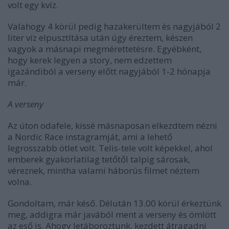
volt egy kvíz.
Valahogy 4 körül pedig hazakerültem és nagyjából 2
liter víz elpusztítása után úgy éreztem, készen
vagyok a másnapi megmérettetésre. Egyébként,
hogy kerek legyen a story, nem edzettem
igazándiból a verseny előtt nagyjából 1-2 hónapja
már.
A verseny
Az úton odafele, kissé másnaposan elkezdtem nézni
a Nordic Race instagramját, ami a lehető
legrosszabb ötlet volt. Telis-tele volt képekkel, ahol
emberek gyakorlatilag tetőtől talpig sárosak,
véreznek, mintha valami háborús filmet néztem
volna.
Gondoltam, már késő. Délután 13.00 körül érkeztünk
meg, addigra már javából ment a verseny és ömlött
az eső is. Ahogy letáboroztunk, kezdett átragadni