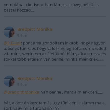
nemhiába a kedvenc bandám, ez szöveg nélkül is
beszél hozzád...
Bredpitt Monika
8 éve
@P.Elliot
: pont arra gondoltam inkább, hogy nagyon
idősnek tűnik, és hogy valószínűleg soha nem szedett
vitamint, szerintem az életükből hiányzik a stressz és
sokkal több értelem van benne, mint a miénknek......
Bredpitt Monika
8 éve
@Bredpitt Monika
: van benne , mint a miénkben......
hát, akkor én kezdtem és úgy tűnik én is zárom ma a
sort, vagy mi a túró van??????