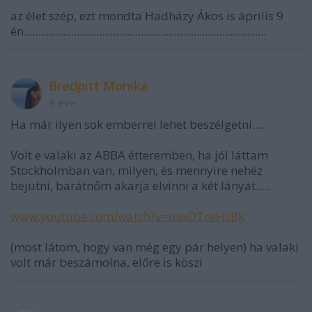
az élet szép, ezt mondta Hadházy Ákos is április 9
én.......................................................................................
Bredpitt Monika
8 éve
Ha már ilyen sok emberrel lehet beszélgetni....
Volt e valaki az ABBA étteremben, ha jól láttam
Stockholmban van, milyen, és mennyire nehéz
bejutni, barátnőm akarja elvinni a két lányát.....
www.youtube.com/watch?v=tnwDTraHsBk
(most látom, hogy van még egy pár helyen) ha valaki
volt már beszámolna, előre is köszi