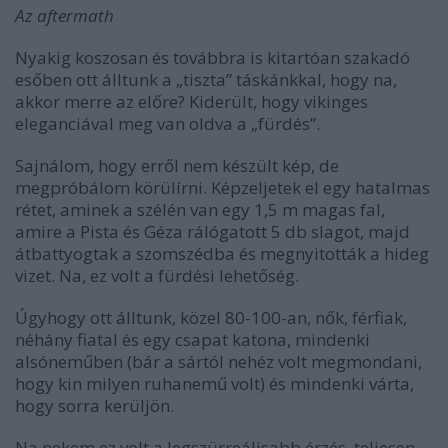
Az aftermath
Nyakig koszosan és továbbra is kitartóan szakadó
esőben ott álltunk a „tiszta” táskánkkal, hogy na,
akkor merre az előre? Kiderült, hogy vikinges
eleganciával meg van oldva a „fürdés”.
Sajnálom, hogy erről nem készült kép, de
megpróbálom körülírni. Képzeljetek el egy hatalmas
rétet, aminek a szélén van egy 1,5 m magas fal,
amire a Pista és Géza rálógatott 5 db slagot, majd
átbattyogtak a szomszédba és megnyitották a hideg
vizet. Na, ez volt a fürdési lehetőség.
Úgyhogy ott álltunk, közel 80-100-an, nők, férfiak,
néhány fiatal és egy csapat katona, mindenki
alsóneműben (bár a sártól nehéz volt megmondani,
hogy kin milyen ruhanemű volt) és mindenki várta,
hogy sorra kerüljön.
Na nekem ez volt a legszürreálisabb érzés, teljesen