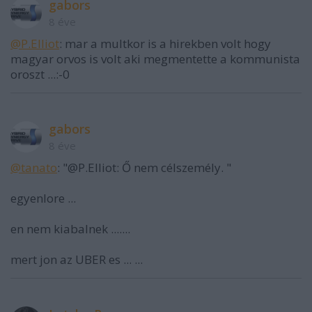
gabors
8 éve
@P.Elliot
: mar a multkor is a hirekben volt hogy
magyar orvos is volt aki megmentette a kommunista
oroszt ...:-0
gabors
8 éve
@tanato
: "@P.Elliot: Ő nem célszemély. "
egyenlore ...
en nem kiabalnek .......
mert jon az UBER es ... ...