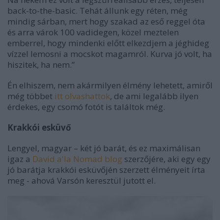
back-to-the-basic. Tehát állunk egy réten, még
mindig sárban, mert hogy szakad az eső reggel óta
és arra várok 100 vadidegen, közel meztelen
emberrel, hogy mindenki előtt elkezdjem a jéghideg
vízzel lemosni a mocskot magamról. Kurva jó volt, ha
hiszitek, ha nem.”
Én elhiszem, nem akármilyen élmény lehetett, amiről
még többet
itt olvashattok
, de ami legalább ilyen
érdekes, egy csomó fotót is találtok még.
Krakkói esküvő
Lengyel, magyar – két jó barát, és ez maximálisan
igaz a
David a'la Nomad blog
szerzőjére, aki egy egy
jó barátja krakkói esküvőjén szerzett élményeit írta
meg - ahová Varsón keresztül jutott el.