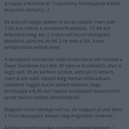
A napot a Kultúra és Tudomány Palotájának kilátó
teraszán zártam.(...)
Az esküvő napja nekem is korán indult, mert már
7.50-kor indult a vonatom Krakkóba. 10.44-kor
érkeztem meg, kb. 2 órám volt kicsit sétálgatni,
ebédelni, sörözni, és fél 2-re már a Szt. Anna
templomnál kellett lenni.
A templomi szertartás után külön busz vitt minket a
Dwor Sierakow-hoz (kb. 40 percre Krakkótól), ahol a
lagzi volt. Itt én kértem szobát, amit jól is tettem,
mert a sok evés-ivástól elég hamar elfáradtam,
valamint reggel korán kellett kelnem, hogy
elinduljak a 8.45-kor induló budapesti buszomhoz
(amit taxival kellett abszolváljak).
Nagyon rövid hétvége volt ez, de nagyon jó volt látni
a friss házaspárt, akiket még Angliából ismerek."
A teljes posztot szokás szerint rengeteg képpel
itt