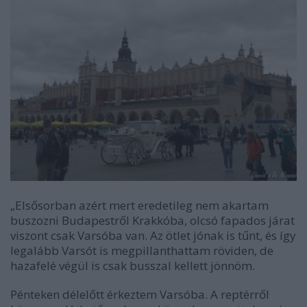
„Elsősorban azért mert eredetileg nem akartam
buszozni Budapestről Krakkóba, olcsó fapados járat
viszont csak Varsóba van. Az ötlet jónak is tűnt, és így
legalább Varsót is megpillanthattam röviden, de
hazafelé végül is csak busszal kellett jönnöm.
Pénteken délelőtt érkeztem Varsóba. A reptérről