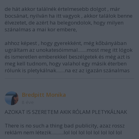
de hát akkor találnék értelmesebb dolgot , már
bocsánat, nyilván ha itt vagyok , akkor találok benne
élvezetet, de azért ha belegondolok, hogy milyen
szánalmas a mai kor embere,
ahhoz képest , hogy gyerekként, még kőbányában
ugráltam az unokatesóimmal.......most meg itt lógok
és ismeretlen emberekkel beszélgetek és még azt is
meg kell tudnom, hogy valahol egy másik éterben
rólunk is pletykálnak.......na ez az igazán szánalmas
Bredpitt Monika
8 éve
AZOKAT IS SZERETEM AKIK RÓLAM PLETYKÁLNAK
There is no such a thing bad publicity, azaz rossz
reklám nem létezik..........lol lol lol lol lol lol lol lol