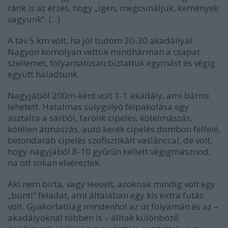
ránk is az érzés, hogy „igen, megcsináljuk, kemények
vagyunk”. (...)
A táv 5 km volt, ha jól tudom 20-30 akadállyal.
Nagyon komolyan vettük mindhárman a csapat
szellemet, folyamatosan bíztattuk egymást és végig
együtt haladtunk.
Nagyjából 200m-ként volt 1-1 akadály, ami bármi
lehetett. Hatalmas súlygolyó felpakolása egy
asztalra a sárból, farönk cipelés, kötélmászás,
kötélen átmászás, autó kerék cipelés dombon felfelé,
betondarab cipelés szofisztikált vaslánccal, de volt,
hogy nagyjából 8-10 gyűrűn kellett végigmásznod,
na ott sokan elvéreztek.
Aki nem bírta, vagy leesett, azoknak mindig volt egy
„bünti” feladat, ami általában egy kis extra futás
volt. Gyakorlatilag mindenhol az út folyamán és az –
akadályoknál többen is – álltak különböző