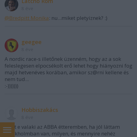
Latcho Rom
8 éve
@Bredpitt Monika
: nu...miket pletyiznek? :)
geegee
8 éve
A nordic race-s illetőnek üzenném, hogy az a sok
feleslegesen elpocsékolt erő lehet hogy hiányozni fog
majd hetvenéves korában, amikor sz@rni kellene és
nem tud...
:-)))))))
Hobbiszakács
8 éve
"Volt e valaki az ABBA étteremben, ha jól láttam
Stockholmban van, milyen, és mennyire nehéz