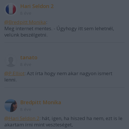
Hari Seldon 2
8 éve
@Bredpitt Monika
:
Meg internet mentes. - Úgyhogy itt sem lehetnél,
velünk beszélgetni.
tanato
8 éve
@P.Elliot
: Azt írta hogy nem akar nagyon ismert
lenni.
Bredpitt Monika
8 éve
@Hari Seldon 2
: hát, igen, ha hiszed ha nem, ezt is le
akartam írni mint veszteséget,