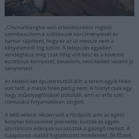
„Chumathangba való érkezésünkkor rögtön
szembesültem a szállásunk körülményeivel és
hamar rájöttem, hogy ez az út messze nem a
kényelemről fog szólni. A település egyetlen
vendégháza még csak félig volt kész és a kevésbé
esztétikus környezet, bevallom, nem keltett valami jó
benyomást.
Az ebédlő két épületrészből állt: a terem egyik felén
volt tető, a másik felén pedig nem. A hiányt csak egy
nagy műanyagfóliával pótolták, ami az erős szél
ritmusára folyamatosan zörgött.
A tető nélküli részen volt a főzőpult, ami az egész
konyhai felszerelést jelentette. Kukták és egyéb
alumínium edények sorakoztak a gázégő mellett. A
tulajdonos család foglalkozott mindennel: ők főztek,