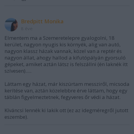
Bredpitt Monika
8 éve
Elmentem ma a Szemeretelepre gyalogolni, 18
kerület, nagyon nyugis kis környék, alig van autó,
nagyon klassz házak vannak, közel van a reptér és
nagyon állat, ahogy hallod a kifutópályán gyorsuló
gépeket, amiket aztán látsz is felszállni (én laknék itt
szívesen).....
Láttam egy házat, már kiszúrtam messziről, micsoda
kerítése van, aztán közelebbre érve láttam, hogy egy
táblán figyelmeztetnek, fegyveres őr védi a házat.
Kíváncsi lennék ki lakik ott (ez az idegméregről jutott
eszembe).