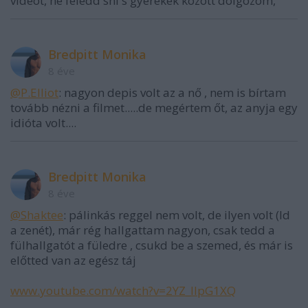
videot, ne feledd sni s gyerekek között dolgozom,
Bredpitt Monika
8 éve
@P.Elliot
: nagyon depis volt az a nő , nem is bírtam
tovább nézni a filmet.....de megértem őt, az anyja egy
idióta volt....
Bredpitt Monika
8 éve
@Shaktee
: pálinkás reggel nem volt, de ilyen volt (ld
a zenét), már rég hallgattam nagyon, csak tedd a
fülhallgatót a füledre , csukd be a szemed, és már is
előtted van az egész táj
www.youtube.com/watch?v=2YZ_lIpG1XQ