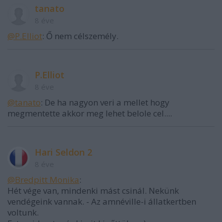
tanato
8 éve
@P.Elliot
: Ő nem célszemély.
P.Elliot
8 éve
@tanato
: De ha nagyon veri a mellet hogy
megmentette akkor meg lehet belole cel....
Hari Seldon 2
8 éve
@Bredpitt Monika
:
Hét vége van, mindenki mást csinál. Nekünk
vendégeink vannak. - Az amnéville-i állatkertben
voltunk.