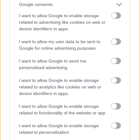
Google consents
Az asszonyok reggel megfejik a jakokat és
kitakarítják a karámokat, majd napközben a ház
I want to allow Google to enable storage
körül tevékenykednek. A nagyobb gyerekek feladata
related to advertising like cookies on web or
a száraz trágya begyűjtése a legelőkről. Az idősek
device identifiers in apps.
pedig felügyelik a kisebb gyerekeket. (...)
I want to allow my user data to be sent to
A gyerekek a hideg ellenére kint játszottak. Egyikük
Google for online advertising purposes.
sárkányt eregetett. Az erős szél csak úgy rángatta a
házilag készített műanyag sárkányt, a kisfiú meg
I want to allow Google to send me
önfeledtül nevetett.
personalized advertising.
Három kisgyerek petangue szerű játékot játszott
I want to allow Google to enable storage
related to analytics like cookies on web or
néhány konzervdoboz tetejével. Egy fehér kő volt a
device identifiers in apps.
célpont és a konzervtetőkkel igyekeztek eltalálni a
követ. Két kislány pedig biciklizett a köves úton.
I want to allow Google to enable storage
related to functionality of the website or app.
A nagyobb fiúk a legelőn egy kistermetű lovat
próbáltak betörni. A ló menekülni próbált, de a fiúk
I want to allow Google to enable storage
túlerőben voltak. A nagy szálló porban a gyerekek
related to personalization.
nagyon koszosak lettek. A bőrük színe alig volt