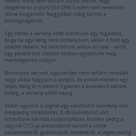
menni, noha nem voltam biztos benne, hogy
megérne ez a story 550 DKK-t, ezért nem neveztem
volna magamtól. Nagyjából idáig tartott a
boldogságérzet.
Egy héttel a verseny előtt kötöttünk egy fogadást,
hogy ha egy hétig nem dohányzom, akkor ő fizet egy
ebédet nekem, ha nem bírom, akkor én neki – erről
egy péntek esti sörözés közben egyeztünk meg,
mentségemre szóljon.
Botrányos hét volt, egyszerűen nem voltam motivált,
hogy abba hagyjam a dolgot, de ennek ellenére egy
teljes hétig le is tettem. Egészen a következő péntek
estéig, a verseny előtti napig.
Akkor ugyanis a cégnél egy rendkívüli esemény volt,
mégpedig sörkóstolás. 8 db különböző sört
kóstoltunk hármas csoportokban, közben pedig a
cégünk CTO-ja prezentációt tartott a sörök
összetételéről, gyártásáról, eredetéről, a végén pedig