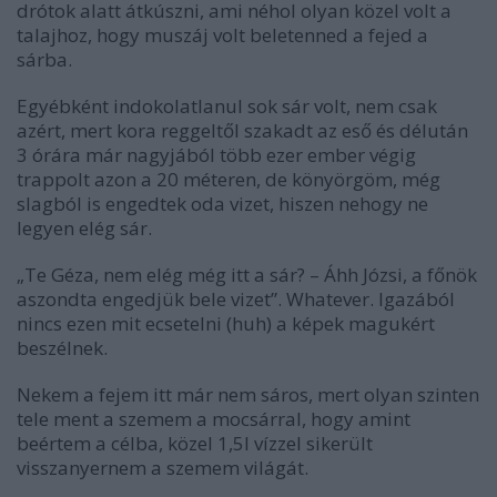
drótok alatt átkúszni, ami néhol olyan közel volt a
talajhoz, hogy muszáj volt beletenned a fejed a
sárba.
Egyébként indokolatlanul sok sár volt, nem csak
azért, mert kora reggeltől szakadt az eső és délután
3 órára már nagyjából több ezer ember végig
trappolt azon a 20 méteren, de könyörgöm, még
slagból is engedtek oda vizet, hiszen nehogy ne
legyen elég sár.
„Te Géza, nem elég még itt a sár? – Áhh Józsi, a főnök
aszondta engedjük bele vizet”. Whatever. Igazából
nincs ezen mit ecsetelni (huh) a képek magukért
beszélnek.
Nekem a fejem itt már nem sáros, mert olyan szinten
tele ment a szemem a mocsárral, hogy amint
beértem a célba, közel 1,5l vízzel sikerült
visszanyernem a szemem világát.