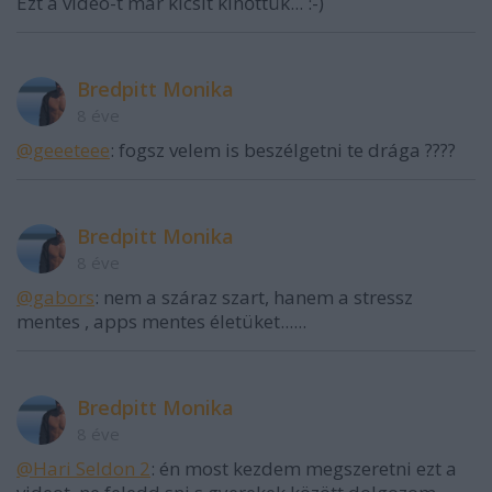
Ezt a video-t már kicsit kinőttük... :-)
Bredpitt Monika
8 éve
@geeeteee
: fogsz velem is beszélgetni te drága ????
Bredpitt Monika
8 éve
@gabors
: nem a száraz szart, hanem a stressz
mentes , apps mentes életüket......
Bredpitt Monika
8 éve
@Hari Seldon 2
: én most kezdem megszeretni ezt a