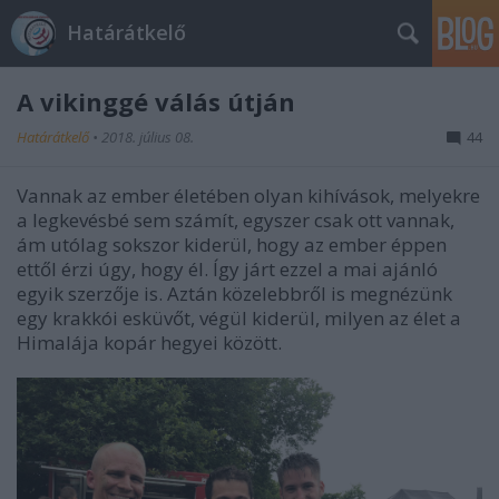
Határátkelő
A vikinggé válás útján
Határátkelő
•
2018. július 08.
44
Vannak az ember életében olyan kihívások, melyekre
a legkevésbé sem számít, egyszer csak ott vannak,
ám utólag sokszor kiderül, hogy az ember éppen
ettől érzi úgy, hogy él. Így járt ezzel a mai ajánló
egyik szerzője is. Aztán közelebbről is megnézünk
egy krakkói esküvőt, végül kiderül, milyen az élet a
Himalája kopár hegyei között.