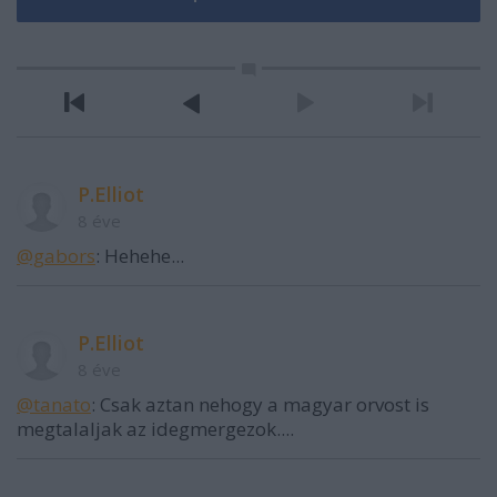
P.Elliot
8 éve
@gabors
: Hehehe...
P.Elliot
8 éve
@tanato
: Csak aztan nehogy a magyar orvost is
megtalaljak az idegmergezok....