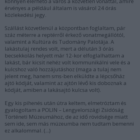
könnyen elérhető a város a közvetlen vonattal, amire
érvényes a például általam is vásárol 24 órás
közlekedési jegy.
Szállást közvetlenül a központban foglaltam, pár
száz méterre a reptérről érkező vonatmegállótól,
valamint a Kultúra és Tudomány Palotája. A
lakástulaj rendes volt, mert a délután 3 órás
becsekkolás helyett már 12-kor elfoglalhattam a
lakást, bár kicsit nehéz volt kommunikálni vele és a
kulcshoz való hozzájutáshoz (maga a tulaj nem
jelent meg, hanem sms-ben elküldte a lépcsőház
ajtó kódját, valamint az ajtón lévő kis doboznak a
kódját, amiben a lakásajtó kulcsa volt).
Egy kis pihenés után útra keltem, elmetróztam és
gyalogoltam a POLIN – Lengyelországi Zsidóság
Történeti Múzeumához, de az idő rövidsége miatt
sem ide, sem más múzeumba nem tudtam bemenni
ez alkalommal. (...)