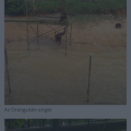
Az Orángután-sziget