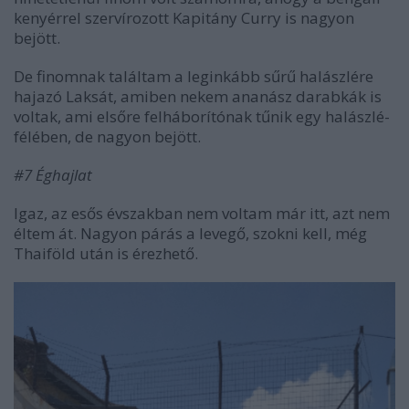
kenyérrel szervírozott Kapitány Curry is nagyon
bejött.
De finomnak találtam a leginkább sűrű halászlére
hajazó Laksát, amiben nekem ananász darabkák is
voltak, ami elsőre felháborítónak tűnik egy halászlé-
félében, de nagyon bejött.
#7 Éghajlat
Igaz, az esős évszakban nem voltam már itt, azt nem
éltem át. Nagyon párás a levegő, szokni kell, még
Thaiföld után is érezhető.