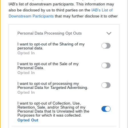
Azoknak a nyugatiaknak, akik nem kedvelik az ázsiai
IAB’s list of downstream participants. This information may
konyhát, bőven akad választék gyorséttermekből,
also be disclosed by us to third parties on the
IAB’s List of
arab, olasz, libanoni, török, thai, kínai éttermekből.
Downstream Participants
that may further disclose it to other
Gyakorlatilag minden van: Meki, Starbucks, KFC és
third parties.
Burger King, Subway...
Please note that this website/app uses one or more Google
Personal Data Processing Opt Outs
services and may gather and store information including but
not limited to your visit or usage behaviour. You may click to
I want to opt-out of the Sharing of my
personal data.
grant or deny consent to Google and its third-party tags to
Opted In
use your data for below specified purposes in below Google
consent section.
I want to opt-out of the Sale of my
Personal Data.
Opted In
I want to opt-out of processing my
Personal Data for Targeted Advertising.
Opted In
I want to opt-out of Collection, Use,
Retention, Sale, and/or Sharing of my
Personal Data that Is Unrelated with the
Purposes for which it was collected.
Opted Out