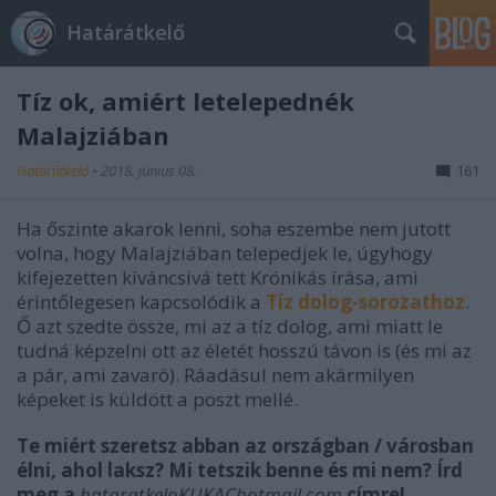
Határátkelő
Tíz ok, amiért letelepednék
Malajziában
Határátkelő
•
2018. június 08.
161
Ha őszinte akarok lenni, soha eszembe nem jutott
volna, hogy Malajziában telepedjek le, úgyhogy
kifejezetten kíváncsivá tett Krónikás írása, ami
érintőlegesen kapcsolódik a
Tíz dolog-sorozathoz
.
Ő azt szedte össze, mi az a tíz dolog, ami miatt le
tudná képzelni ott az életét hosszú távon is (és mi az
a pár, ami zavaró). Ráadásul nem akármilyen
képeket is küldött a poszt mellé.
Te miért szeretsz abban az országban / városban
élni, ahol laksz? Mi tetszik benne és mi nem? Írd
meg a
hataratkeloKUKAChotmail.com
címre!