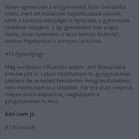
Sokan igyekeznek a kisgyerekeket kínai óvodákba
íratni, mert ott művészeti foglalkozások vannak,
amik a tanulási készséget is fejlesztik, a gyermekek
imádnak odajárni. S így gyerekként már angol,
maláj, kínai nyelveken is kezd tanulni kiskortól,
amikor fogékonyak s könnyen tanulnak.
#10 Egészségügy
Még korábban influenzás lettem, ami Malajziába
érkezve jött ki. Lábon hordhattam ki, gyógyszereket
kaptam, be se kellett feküdnöm. Amíg fertőzhettem,
nem mozdultam ki a lakásból. Pár óra alatt megvolt,
milyen vírust kaptam el, megkaptam a
gyógyszereket és kész.
Ami nem jó
#1 Vízpartok