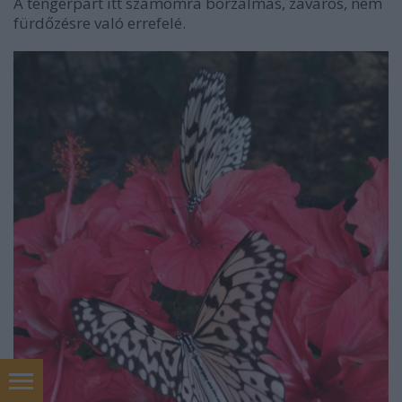
A tengerpart itt számomra borzalmas, zavaros, nem
fürdőzésre való errefelé.