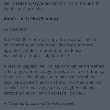
kell maradnia. Ugyanakkor napi 4 órai munka itt
legálisan végezhető.
Amiért jó itt élni (Penang)
#1 Lakhatás
Kb. 100 000 Ft-ért már nagy, több szobás lakást
lehet bérelni, sőt szinte csak ilyen van. Modern
épületek, condominiumokban medence
használattal, portaszolgálattal stb.
A rezsivel vigyázni kell - a légkondikat nem érdemes
túl hidegre állitani, nagy áramszámla az eredménye.
Még azt is lehet, hogy a nem használt szobákat
lezárják s azokért nem kell fizetni. Vannak, akik két
lakást is bérelnek vagy hármat, egyben laknak,
kettőt kiadnak Airbnb-n keresztül például.
#2 Csodálatos kirándulási lehetőségek