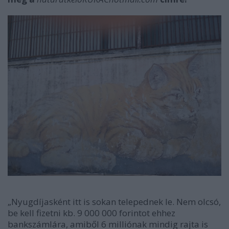
„Nyugdíjasként itt is sokan telepednek le. Nem olcsó,
be kell fizetni kb. 9 000 000 forintot ehhez
bankszámlára, amiből 6 milliónak mindig rajta is