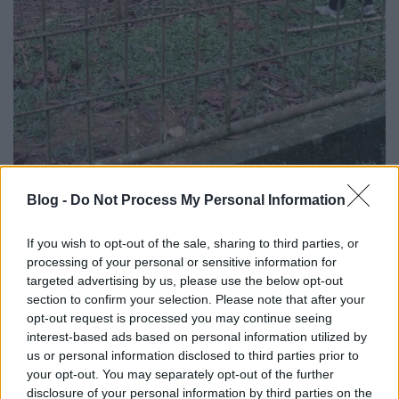
Blog -
Do Not Process My Personal Information
#5 Az emberek
If you wish to opt-out of the sale, sharing to third parties, or
Az emberek kedvesek, legyenek indiai, kinai, maláj
processing of your personal or sensitive information for
vagy angol leszármazottak. Nem tolakodóak,
targeted advertising by us, please use the below opt-out
megvárják, hogy hozzájuk fordulj s akkor szívesen
section to confirm your selection. Please note that after your
segítenek. Az indonézek kíváncsiak nagyon, a maláj
opt-out request is processed you may continue seeing
ember tartózkodó, de szívélyes.
interest-based ads based on personal information utilized by
us or personal information disclosed to third parties prior to
#6 Ételek
your opt-out. You may separately opt-out of the further
disclosure of your personal information by third parties on the