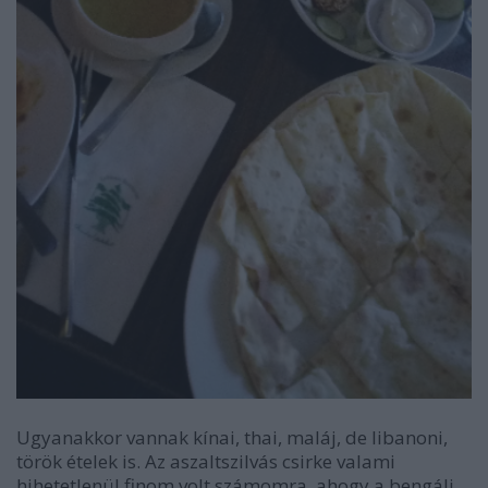
Ugyanakkor vannak kínai, thai, maláj, de libanoni,
török ételek is. Az aszaltszilvás csirke valami
hihetetlenül finom volt számomra, ahogy a bengáli