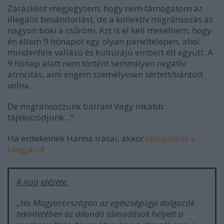
Zárásként megjegyzem, hogy nem támogatom az
illegális bevándorlást, de a kollektív migránsozás az
nagyon böki a csőröm. Azt is el kell mesélnem, hogy
én éltem 9 hónapot egy olyan paneltelepen, ahol
mindenféle vallású és kultúrájú embert élt együtt. A
9 hónap alatt nem történt semmilyen negatív
atrocitás, ami engem személyesen sértett/bántott
volna.
De migránsozzunk bátran! Vagy inkább
tájékozódjunk…”
Ha érdekelnek Hanna írásai, akkor
látogass el a
blogjára
!
A nap idézete
„Ha Magyarországon az egészségügyi dolgozók
tekintetében az állandó támadások helyett a