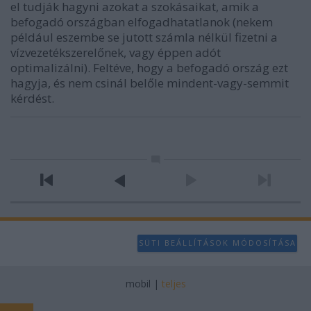
el tudják hagyni azokat a szokásaikat, amik a
befogadó országban elfogadhatatlanok (nekem
például eszembe se jutott számla nélkül fizetni a
vízvezetékszerelőnek, vagy éppen adót
optimalizálni). Feltéve, hogy a befogadó ország ezt
hagyja, és nem csinál belőle mindent-vagy-semmit
kérdést.
SÜTI BEÁLLÍTÁSOK MÓDOSÍTÁSA
mobil
|
teljes