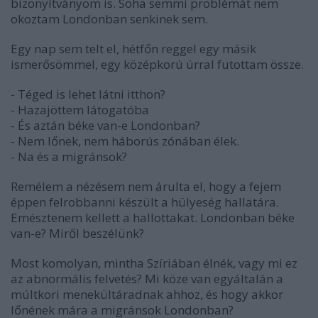
bizonyítványom is. Soha semmi problémát nem
okoztam Londonban senkinek sem.
Egy nap sem telt el, hétfőn reggel egy másik
ismerősömmel, egy középkorú úrral futottam össze.
- Téged is lehet látni itthon?
- Hazajöttem látogatóba
- És aztán béke van-e Londonban?
- Nem lőnek, nem háborús zónában élek.
- Na és a migránsok?
Remélem a nézésem nem árulta el, hogy a fejem
éppen felrobbanni készült a hülyeség hallatára.
Emésztenem kellett a hallottakat. Londonban béke
van-e? Miről beszélünk?
Most komolyan, mintha Szíriában élnék, vagy mi ez
az abnormális felvetés? Mi köze van egyáltalán a
múltkori menekültáradnak ahhoz, és hogy akkor
lőnének mára a migránsok Londonban?