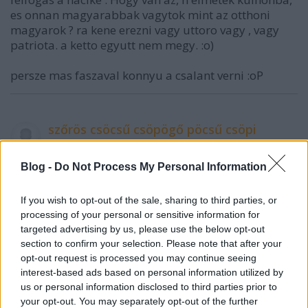
es onnan magyarabbak vagytok mint az otthoni
magyarok ? ra kene erezni vagy uttoro vagy , vagy
patriota. a ketto egyutt nem megy. :o)
persze mas faszaval konnyu a csalant verni :oP
szőrös csöcsű csöpögő pöcsű csöpi
8 éve
@Etniez
: Magyarországon elhagyták a kendőt? A
Blog -
Do Not Process My Personal Information
kalocsai nénikéket kérdezd talán erről meg, hogy hol
a kendőjük. A multkor az alföldön néztek például
If you wish to opt-out of the sale, sharing to third parties, or
iszlám menekültnek magyar kendős nénikéket, és
processing of your personal or sensitive information for
hívták a rendőröket. Jót röhögtem az orbanisztáni
targeted advertising by us, please use the below opt-out
köcsögökön.
section to confirm your selection. Please note that after your
opt-out request is processed you may continue seeing
interest-based ads based on personal information utilized by
us or personal information disclosed to third parties prior to
szőrös csöcsű csöpögő pöcsű csöpi
your opt-out. You may separately opt-out of the further