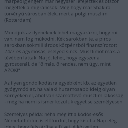
márpedig engem már négyszer lefejeztek és ötször
megettek a migráncsok. Meg hogy már Shakira-
törvényű városban élek, mert a polgi muszlim.
(Rotterdam)
Mondjuk az ilyeneknek lehet magyarázni, hogy mi
van, nem fog működni. Kék sarokban te, a piros
sarokban sokmilliárdos közpénzből finanszírozott
24/7-es agymosás, esélyed sincs. Muszlimot max. a
tévében láttak. Na jó, lehet, hogy egyszer a
gyrososnál, de "ő más, ő rendes, nem úgy, mint
AZOK!"
Az ilyen gondolkodásra egyébként kb. az egyetlen
gyógymód az, ha valaki huzamosabb ideig olyan
környéken él, ahol van számottevő muszlim lakosság
- még ha nem is ismer közülük egyet se személyesen.
Személyes példa: néha még itt a ködös-esős
Németalföldön is előfordul, hogy kisüt a Nap elég
ideig, hogy felszárítsa a füvet. A közvetlen