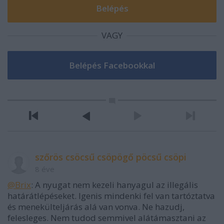
VAGY
szőrös csöcsű csöpögő pöcsű csöpi
8 éve
@Brix
: A nyugat nem kezeli hanyagul az illegális
határátlépéseket. Igenis mindenki fel van tartóztatva
és menekülteljárás alá van vonva. Ne hazudj,
felesleges. Nem tudod semmivel alátámasztani az