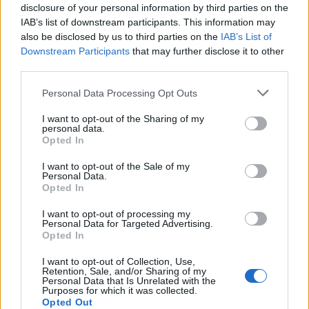
8 éve
disclosure of your personal information by third parties on the
IAB’s list of downstream participants. This information may
Ide pedig nem azért nem jön menekült, mert orr
also be disclosed by us to third parties on the
IAB’s List of
bánc jól kezeli a kérdést, hanem azért, mert
Downstream Participants
that may further disclose it to other
Orrbanisztán nem határos semmilyen háborús
third parties.
övezettel, túl messze van azoktól. A görögök, olaszok
ezt nem mondhatják el magukról, közvetlen
Please note that this website/app uses one or more Google
Personal Data Processing Opt Outs
határosak a válságövezetekkel, az EU valódi külső
services and may gather and store information including but
határai ott vannak, nem itt tehát jóval nehezebb
not limited to your visit or usage behaviour. You may click to
I want to opt-out of the Sharing of my
personal data.
dolguk is van. Ettől függetlenül elég jól kezelik a
grant or deny consent to Google and its third-party tags to
Opted In
kérdést. Orbánc nyúlfarknyi kerítése kutya fasza,
use your data for below specified purposes in below Google
ahhoz képest, ami ott zajlik. De a csuti hazudós
consent section.
I want to opt-out of the Sale of my
Personal Data.
szeret mindent felnagyítani, hogy az olyan birkák,
Opted In
mint te, azt higyjék ő a világ közepe.
I want to opt-out of processing my
Personal Data for Targeted Advertising.
Opted In
Proud Mary
I want to opt-out of Collection, Use,
8 éve
Retention, Sale, and/or Sharing of my
Personal Data that Is Unrelated with the
@chrisred
: és?
Purposes for which it was collected.
Opted Out