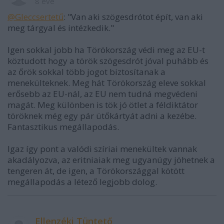
8 éve
@GIeccsertetű
: "Van aki szögesdrótot épít, van aki
meg tárgyal és intézkedik."
Igen sokkal jobb ha Törökország védi meg az EU-t
köztudott hogy a török szögesdrót jóval puhább és
az őrök sokkal több jogot biztosítanak a
menekülteknek. Meg hát Törökország eleve sokkal
erősebb az EU-nál, az EU nem tudná megvédeni
magát. Meg különben is tök jó ötlet a féldiktátor
töröknek még egy pár ütőkártyát adni a kezébe.
Fantasztikus megállapodás.
Igaz így pont a valódi szíriai menekültek vannak
akadályozva, az eritniaiak meg ugyanúgy jöhetnek a
tengeren át, de igen, a Törökországgal kötött
megállapodás a létező legjobb dolog.
Ellenzéki Tüntető