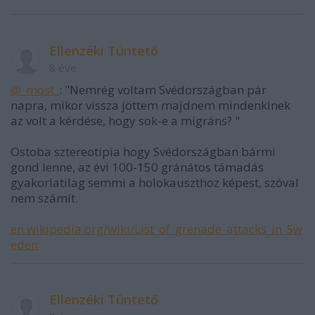
Ellenzéki Tüntető
8 éve
@_most_
: "Nemrég voltam Svédországban pár
napra, mikor vissza jöttem majdnem mindenkinek
az volt a kérdése, hogy sok-e a migráns? "
Ostoba sztereotípia hogy Svédországban bármi
gond lenne, az évi 100-150 gránátos támadás
gyakorlatilag semmi a holokauszthoz képest, szóval
nem számít.
en.wikipedia.org/wiki/List_of_grenade_attacks_in_Sw
eden
Ellenzéki Tüntető