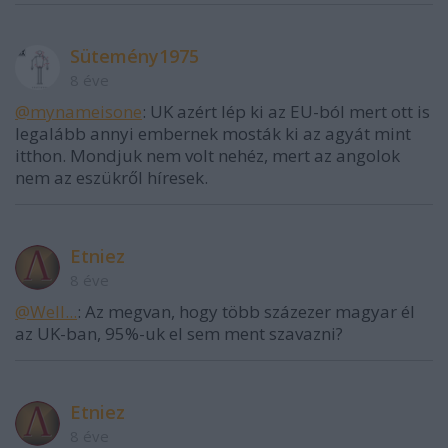
Sütemény1975
8 éve
@mynameisone
: UK azért lép ki az EU-ból mert ott is
legalább annyi embernek mosták ki az agyát mint
itthon. Mondjuk nem volt nehéz, mert az angolok
nem az eszükről híresek.
Etniez
8 éve
@Well...
: Az megvan, hogy több százezer magyar él
az UK-ban, 95%-uk el sem ment szavazni?
Etniez
8 éve