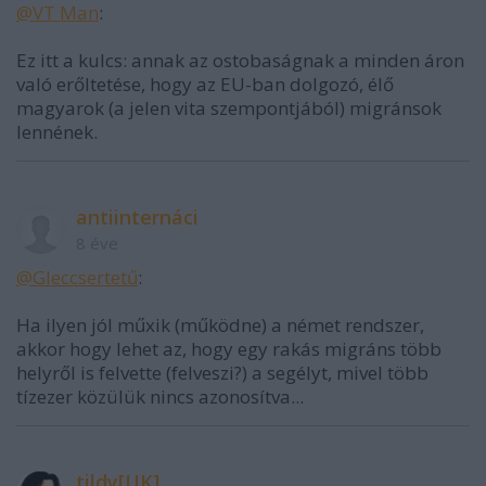
@VT Man
:
Ez itt a kulcs: annak az ostobaságnak a minden áron
való erőltetése, hogy az EU-ban dolgozó, élő
magyarok (a jelen vita szempontjából) migránsok
lennének.
antiinternáci
8 éve
@GIeccsertetű
:
Ha ilyen jól műxik (működne) a német rendszer,
akkor hogy lehet az, hogy egy rakás migráns több
helyről is felvette (felveszi?) a segélyt, mivel több
tízezer közülük nincs azonosítva...
tildy[UK]