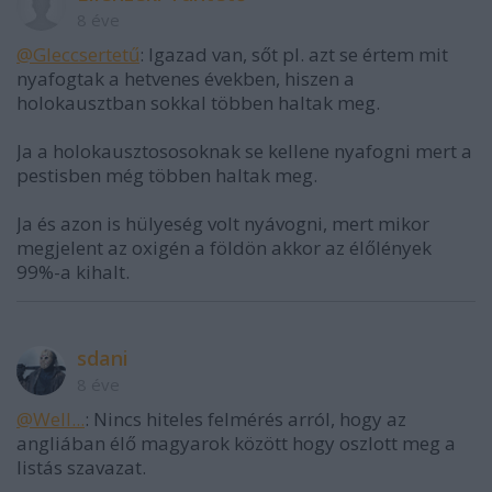
8 éve
@GIeccsertetű
: Igazad van, sőt pl. azt se értem mit
nyafogtak a hetvenes években, hiszen a
holokausztban sokkal többen haltak meg.
Ja a holokausztososoknak se kellene nyafogni mert a
pestisben még többen haltak meg.
Ja és azon is hülyeség volt nyávogni, mert mikor
megjelent az oxigén a földön akkor az élőlények
99%-a kihalt.
sdani
8 éve
@Well...
: Nincs hiteles felmérés arról, hogy az
angliában élő magyarok között hogy oszlott meg a
listás szavazat.