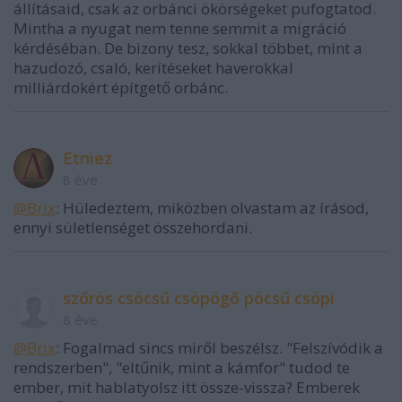
állításaid, csak az orbánci ökörségeket pufogtatod.
Mintha a nyugat nem tenne semmit a migráció
kérdéséban. De bizony tesz, sokkal többet, mint a
hazudozó, csaló, kerítéseket haverokkal
milliárdokért építgető orbánc.
Etniez
8 éve
@Brix
: Hüledeztem, miközben olvastam az írásod,
ennyi sületlenséget összehordani.
szőrös csöcsű csöpögő pöcsű csöpi
8 éve
@Brix
: Fogalmad sincs miről beszélsz. "Felszívódik a
rendszerben", "eltűnik, mint a kámfor" tudod te
ember, mit hablatyolsz itt össze-vissza? Emberek