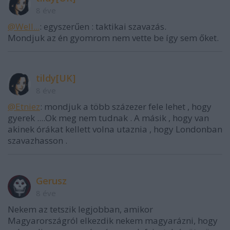
8 éve
@Well...
: egyszerűen : taktikai szavazás.
Mondjuk az én gyomrom nem vette be így sem őket.
tildy[UK]
8 éve
@Etniez
: mondjuk a több százezer fele lehet , hogy
gyerek ....Ok meg nem tudnak . A másik , hogy van
akinek órákat kellett volna utaznia , hogy Londonban
szavazhasson .
Gerusz
8 éve
Nekem az tetszik legjobban, amikor
Magyarországról elkezdik nekem magyarázni, hogy