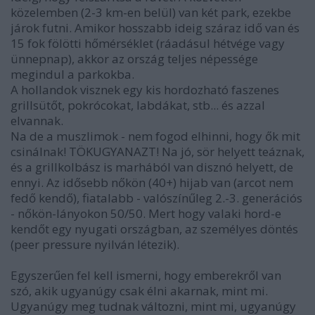
közelemben (2-3 km-en belül) van két park, ezekbe
járok futni. Amikor hosszabb ideig száraz idő van és
15 fok fölötti hőmérséklet (ráadásul hétvége vagy
ünnepnap), akkor az ország teljes népessége
megindul a parkokba.
A hollandok visznek egy kis hordozható faszenes
grillsütőt, pokrócokat, labdákat, stb... és azzal
elvannak.
Na de a muszlimok - nem fogod elhinni, hogy ők mit
csinálnak! TÖKUGYANAZT! Na jó, sör helyett teáznak,
és a grillkolbász is marhából van disznó helyett, de
ennyi. Az idősebb nőkön (40+) hijab van (arcot nem
fedő kendő), fiatalabb - valószínűleg 2.-3. generációs
- nőkön-lányokon 50/50. Mert hogy valaki hord-e
kendőt egy nyugati országban, az személyes döntés
(peer pressure nyilván létezik).
Egyszerűen fel kell ismerni, hogy emberekről van
szó, akik ugyanúgy csak élni akarnak, mint mi.
Ugyanúgy meg tudnak változni, mint mi, ugyanúgy