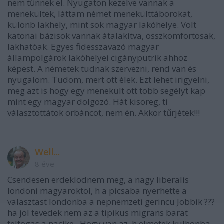
nem tűnnek el. Nyugaton kezelve vannak a
menekültek, láttam német menekülttáborokat,
különb lakhely, mint sok magyar lakóhelye. Volt
katonai bázisok vannak átalakítva, összkomfortosak,
lakhatóak. Egyes fidesszavazó magyar
állampolgárok lakóhelyei cigányputrik ahhoz
képest. A németek tudnak szervezni, rend van és
nyugalom. Tudom, mert ott élek. Ezt lehet irigyelni,
meg azt is hogy egy menekült ott több segélyt kap
mint egy magyar dolgozó. Hát kisöreg, ti
választottátok orbáncot, nem én. Akkor tűrjétek!!!
Well...
8 éve
Csendesen erdeklodnem meg, a nagy liberalis
londoni magyaroktol, h a picsaba nyerhette a
valasztast londonba a nepnemzeti gerincu Jobbik ???
ha jol tevedek nem az a tipikus migrans barat
felfogas a nacike . Hogy van az, h elmetek kulhonba,