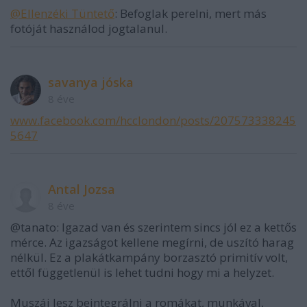
@Ellenzéki Tüntető
: Befoglak perelni, mert más
fotóját használod jogtalanul.
savanya jóska
8 éve
www.facebook.com/hcclondon/posts/207573338245
5647
Antal Jozsa
8 éve
@tanato: Igazad van és szerintem sincs jól ez a kettős
mérce. Az igazságot kellene megírni, de uszító harag
nélkül. Ez a plakátkampány borzasztó primitív volt,
ettől függetlenül is lehet tudni hogy mi a helyzet.
Muszáj lesz beintegrálni a romákat, munkával,