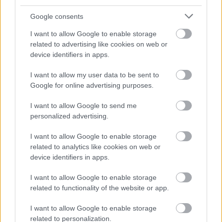
Google consents
Brix
8 éve
I want to allow Google to enable storage
related to advertising like cookies on web or
@GIeccsertetű
: Hiába élsz ott, a tények azt mutatják,
device identifiers in apps.
hogy NINCS rendesen kezelve az illegális migráció.
Nem megoldott, vagy nagyon nehezen megy a
I want to allow my user data to be sent to
menekültstátuszt nem kapott emberek
Google for online advertising purposes.
kitoloncolása. Akiknek el kellene hagyni
Németországot, azok eltűnnek a hatóságok
I want to allow Google to send me
látóköréből vagy minden erővel szabotálják a
personalized advertising.
kitoloncolást. DE, ha ezzel ellenkező információid
vannak, akkor linkeld ide!
I want to allow Google to enable storage
Egyelőre, az illegális migráció nincs megállítva , a
related to analytics like cookies on web or
device identifiers in apps.
probléma nincs kezelve rendesen. Ha figyelnéd az
eseményeket , éppen most élénkült meg újra a
I want to allow Google to enable storage
balkáni útvonal. A görögök elkezdték a szigetekről
related to functionality of the website or app.
beszállítani a migránsokat ( alkotmánybírósági
döntés) a szárazföldre- megbukott az EU -
I want to allow Google to enable storage
Törökország paktum- és egyre többen jönnek a
related to personalization.