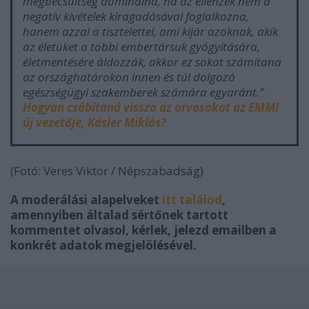
megbecsültség dominálna, ha az ellenzék nem a
negatív kivételek kiragadásával foglalkozna,
hanem azzal a tisztelettel, ami kijár azoknak, akik
az életüket a többi embertársuk gyógyítására,
életmentésére áldozzák, akkor ez sokat számítana
az országhatárokon innen és túl dolgozó
egészségügyi szakemberek számára egyaránt.”
Hogyan csábítaná vissza az orvosokat az EMMI
új vezetője, Kásler Miklós?
(Fotó: Veres Viktor / Népszabadság)
A moderálási alapelveket
itt találod
,
amennyiben általad sértőnek tartott
kommentet olvasol, kérlek, jelezd emailben a
konkrét adatok megjelölésével.