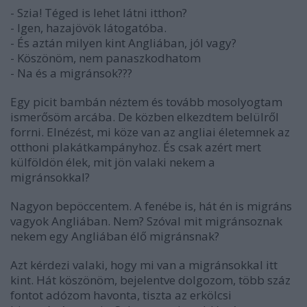
- Szia! Téged is lehet látni itthon?
- Igen, hazajövök látogatóba.
- És aztán milyen kint Angliában, jól vagy?
- Köszönöm, nem panaszkodhatom
- Na és a migránsok???
Egy picit bambán néztem és tovább mosolyogtam
ismerősöm arcába. De közben elkezdtem belülről
forrni. Elnézést, mi köze van az angliai életemnek az
otthoni plakátkampányhoz. És csak azért mert
külföldön élek, mit jön valaki nekem a
migránsokkal?
Nagyon bepöccentem. A fenébe is, hát én is migráns
vagyok Angliában. Nem? Szóval mit migránsoznak
nekem egy Angliában élő migránsnak?
Azt kérdezi valaki, hogy mi van a migránsokkal itt
kint. Hát köszönöm, bejelentve dolgozom, több száz
fontot adózom havonta, tiszta az erkölcsi