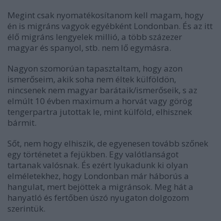
Megint csak nyomatékosítanom kell magam, hogy
én is migráns vagyok egyébként Londonban. És az itt
élő migráns lengyelek millió, a több százezer
magyar és spanyol, stb. nem lő egymásra.
Nagyon szomorúan tapasztaltam, hogy azon
ismerőseim, akik soha nem éltek külföldön,
nincsenek nem magyar barátaik/ismerőseik, s az
elmúlt 10 évben maximum a horvát vagy görög
tengerpartra jutottak le, mint külföld, elhisznek
bármit.
Sőt, nem hogy elhiszik, de egyenesen tovább szőnek
egy történetet a fejükben. Egy valótlanságot
tartanak valósnak. És ezért lyukadunk ki olyan
elméletekhez, hogy Londonban már háborús a
hangulat, mert bejöttek a migránsok. Meg hát a
hanyatló és fertőben úszó nyugaton dolgozom
szerintük.