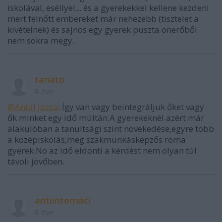
iskolával, eséllyel... és a gyerekekkel kellene kezdeni
mert felnőtt embereket már nehezebb (tisztelet a
kivételnek) és sajnos egy gyerek puszta önerőből
nem sokra megy.
tanato
8 éve
@Antal Jozsa
: Így van vagy beintegráljuk őket vagy
ők minket egy idő múltán.A gyerekeknél azért már
alakulóban a tanultsági szint növekedése,egyre több
a középiskolás,meg szakmunkásképzős roma
gyerek.No az idő eldönti a kérdést nem olyan túl
távoli jövőben.
antiinternáci
8 éve