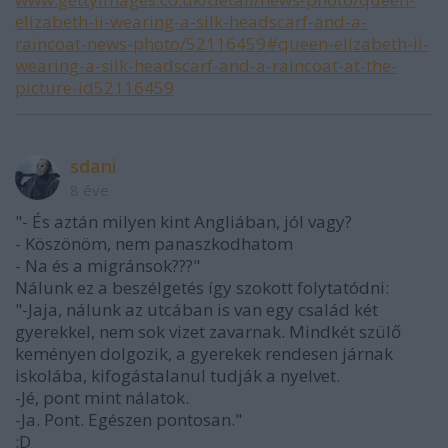
elizabeth-ii-wearing-a-silk-headscarf-and-a-
raincoat-news-photo/52116459#queen-elizabeth-ii-
wearing-a-silk-headscarf-and-a-raincoat-at-the-
picture-id52116459
sdani
8 éve
"- És aztán milyen kint Angliában, jól vagy?
- Köszönöm, nem panaszkodhatom
- Na és a migránsok???"
Nálunk ez a beszélgetés így szokott folytatódni:
"-Jaja, nálunk az utcában is van egy család két
gyerekkel, nem sok vizet zavarnak. Mindkét szülő
keményen dolgozik, a gyerekek rendesen járnak
iskolába, kifogástalanul tudják a nyelvet.
-Jé, pont mint nálatok.
-Ja. Pont. Egészen pontosan."
:D