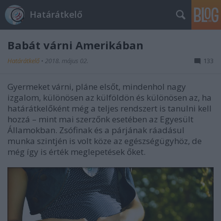
Határátkelő
Babát várni Amerikában
Határátkelő
•
2018. május 02.
133
Gyermeket várni, pláne elsőt, mindenhol nagy
izgalom, különösen az külföldön és különösen az, ha
határátkelőként még a teljes rendszert is tanulni kell
hozzá – mint mai szerzőnk esetében az Egyesült
Államokban. Zsófinak és a párjának ráadásul
munka szintjén is volt köze az egészségügyhöz, de
még így is érték meglepetések őket.