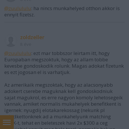
@zuulululu
: ha nincs munkahelyed otthon akkor is
ennyit fizetsz.
zoldzeller
8 éve
@zuulululu
: ezt mar tobbszor leirtam itt, hogy
Europaban megszoktuk, hogy az allam tobbe
kevesbe gondoskodik rolunk. Magas adokat fizetunk
es ezt jogosan el is varhatjuk.
Az amerikaik megszoktak, hogy az alacsonyabb
adokert cserebe maguknak kell gondoskodniuk
sajat magukrol, es erre nagyon komoly lehetosegeik
vannak, amiket normalis mukahelyek benefitkent is
igernek: nyugdij elotakarekossag (nekunk pl
mindkettonknek ad a munkahelyunk matching
401K-t, tehat en beleteszek havi 2x $300 a ceg