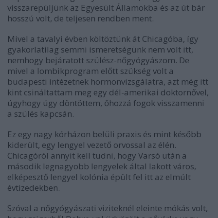
visszarepüljünk az Egyesült Államokba és az út bár
hosszú volt, de teljesen rendben ment.
Mivel a tavalyi évben költöztünk át Chicagóba, így
gyakorlatilag semmi ismeretségünk nem volt itt,
nemhogy bejáratott szülész-nőgyógyászom. De
mivel a lombikprogram előtt szükség volt a
budapesti intézetnek hormonvizsgálatra, azt még itt
kint csináltattam meg egy dél-amerikai doktornővel,
úgyhogy úgy döntöttem, őhozzá fogok visszamenni
a szülés kapcsán.
Ez egy nagy kórházon belüli praxis és mint később
kiderült, egy lengyel vezető orvossal az élén.
Chicagóról annyit kell tudni, hogy Varsó után a
második legnagyobb lengyelek által lakott város,
elképesztő lengyel kolónia épült fel itt az elmúlt
évtizedekben.
Szóval a nőgyógyászati viziteknél eleinte mókás volt,