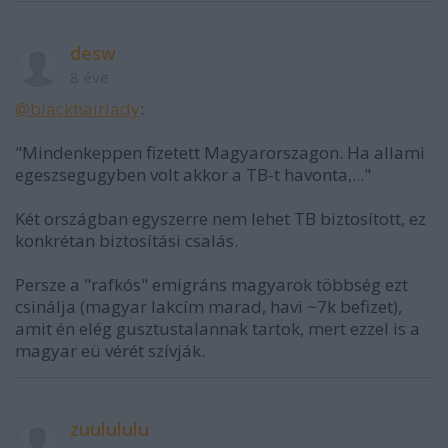
desw
8 éve
@blackhairlady
:
"Mindenkeppen fizetett Magyarorszagon. Ha allami
egeszsegugyben volt akkor a TB-t havonta,..."
Két országban egyszerre nem lehet TB biztosított, ez
konkrétan biztosítási csalás.
Persze a "rafkós" emigráns magyarok többség ezt
csinálja (magyar lakcím marad, havi ~7k befizet),
amit én elég gusztustalannak tartok, mert ezzel is a
magyar eü vérét szívják.
zuulululu