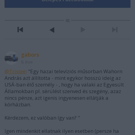
gabors
8 éve
@Tristee
: "Egy hazai televíziós műsorban Wahorn
András azt állította - mint egykor hosszú ideig az
USÁ-ban élő személy - , hogy ha valaki az Egyesült
Államokban pl. sérülést szenved és szegény, azaz
nincs pénze, azt igenis ingyenesen ellátják a
kórházban.
Kérdezem, ez valóban így van? "
Igen mindenkit ellatnak ilyen esetben (persze ha