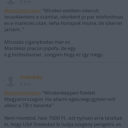
8 éve
@blackhairlady
: "Minden esetben sikerult
lecsokkenteni a szamlat, idonkent jo par telefonhivas
es e-mailezes utan, neha honapok mulva, de sikerrel
jartam. "
Micsoda ciganykodas mar ez.
Marokkoi piacon jopofa, de egy
e.g.biztositasnal...szegyen hogy ez igy megy.
zuulululu
8 éve
@blackhairlady
: "Mindenkeppen fizetett
Magyarorszagon. Ha allami egeszsegugyben volt
akkor a TB-t havonta"
Nem mondod, havi 7000 Ft...ezt nyilvan arra talaltak
ki, hogy USA fizetesbol ki tudja szegeny pengetni, es