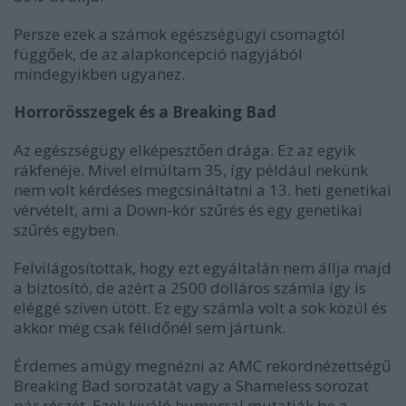
Persze ezek a számok egészségügyi csomagtól
függőek, de az alapkoncepció nagyjából
mindegyikben ugyanez.
Horrorösszegek és a Breaking Bad
Az egészségügy elképesztően drága. Ez az egyik
rákfenéje. Mivel elmúltam 35, így például nekünk
nem volt kérdéses megcsináltatni a 13. heti genetikai
vérvételt, ami a Down-kór szűrés és egy genetikai
szűrés egyben.
Felvilágosítottak, hogy ezt egyáltalán nem állja majd
a biztosító, de azért a 2500 dolláros számla így is
eléggé szíven ütött. Ez egy számla volt a sok közül és
akkor még csak félidőnél sem jártunk.
Érdemes amúgy megnézni az AMC rekordnézettségű
Breaking Bad sorozatát vagy a Shameless sorozat
pár részét. Ezek kiváló humorral mutatják be a