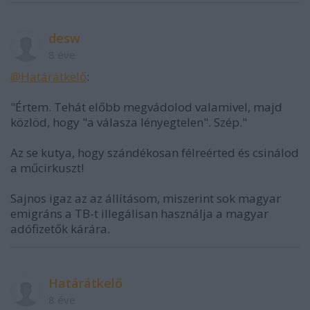
desw
8 éve
@Határátkelő
:
"Értem. Tehát előbb megvádolod valamivel, majd
közlöd, hogy "a válasza lényegtelen". Szép."
Az se kutya, hogy szándékosan félreérted és csinálod
a műcirkuszt!
Sajnos igaz az az állításom, miszerint sok magyar
emigráns a TB-t illegálisan használja a magyar
adófizetők kárára.
Határátkelő
8 éve