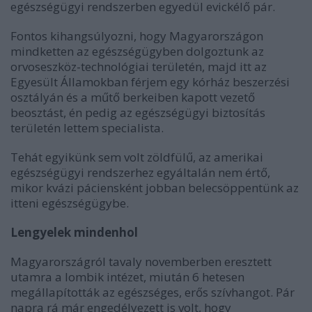
egészségügyi rendszerben egyedül evickélő pár.
Fontos kihangsúlyozni, hogy Magyarországon
mindketten az egészségügyben dolgoztunk az
orvoseszköz-technológiai területén, majd itt az
Egyesült Államokban férjem egy kórház beszerzési
osztályán és a műtő berkeiben kapott vezető
beosztást, én pedig az egészségügyi biztosítás
területén lettem specialista.
Tehát egyikünk sem volt zöldfülű, az amerikai
egészségügyi rendszerhez egyáltalán nem értő,
mikor kvázi páciensként jobban belecsöppentünk az
itteni egészségügybe.
Lengyelek mindenhol
Magyarországról tavaly novemberben eresztett
utamra a lombik intézet, miután 6 hetesen
megállapították az egészséges, erős szívhangot. Pár
napra rá már engedélyezett is volt, hogy