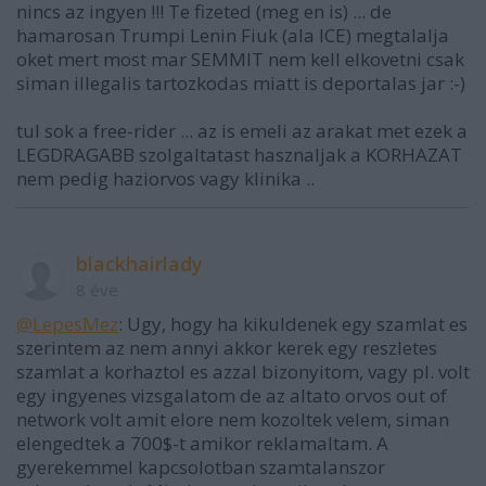
nincs az ingyen !!! Te fizeted (meg en is) ... de
hamarosan Trumpi Lenin Fiuk (ala ICE) megtalalja
oket mert most mar SEMMIT nem kell elkovetni csak
siman illegalis tartozkodas miatt is deportalas jar :-)
tul sok a free-rider ... az is emeli az arakat met ezek a
LEGDRAGABB szolgaltatast hasznaljak a KORHAZAT
nem pedig haziorvos vagy klinika ..
blackhairlady
8 éve
@LepesMez
: Ugy, hogy ha kikuldenek egy szamlat es
szerintem az nem annyi akkor kerek egy reszletes
szamlat a korhaztol es azzal bizonyitom, vagy pl. volt
egy ingyenes vizsgalatom de az altato orvos out of
network volt amit elore nem kozoltek velem, siman
elengedtek a 700$-t amikor reklamaltam. A
gyerekemmel kapcsolotban szamtalanszor