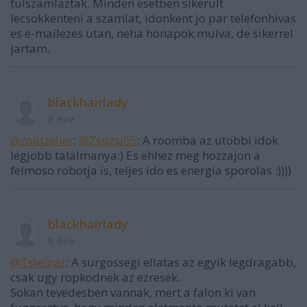
tulszamlaztak. Minden esetben sikerult
lecsokkenteni a szamlat, idonkent jo par telefonhivas
es e-mailezes utan, neha honapok mulva, de sikerrel
jartam.
blackhairlady
8 éve
@zoldzeller
:
@Zsuzsi65
: A roomba az utobbi idok
legjobb talalmanya:) Es ehhez meg hozzajon a
felmoso robotja is, teljes ido es energia sporolas :))))
blackhairlady
8 éve
@Tsteinar
: A surgossegi ellatas az egyik legdragabb,
csak ugy ropkodnek az ezresek.
Sokan tevedesben vannak, mert a falon ki van