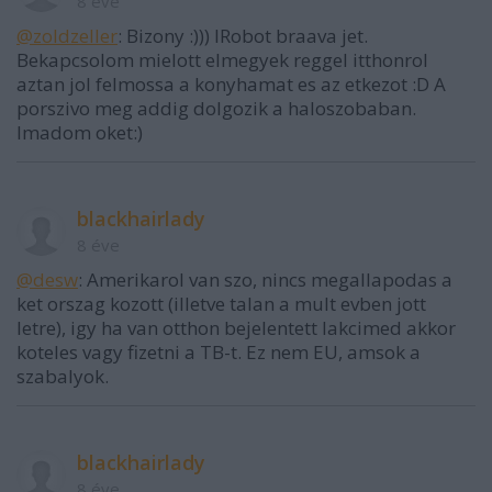
8 éve
@zoldzeller
: Bizony :))) IRobot braava jet.
Bekapcsolom mielott elmegyek reggel itthonrol
aztan jol felmossa a konyhamat es az etkezot :D A
porszivo meg addig dolgozik a haloszobaban.
Imadom oket:)
blackhairlady
8 éve
@desw
: Amerikarol van szo, nincs megallapodas a
ket orszag kozott (illetve talan a mult evben jott
letre), igy ha van otthon bejelentett lakcimed akkor
koteles vagy fizetni a TB-t. Ez nem EU, amsok a
szabalyok.
blackhairlady
8 éve