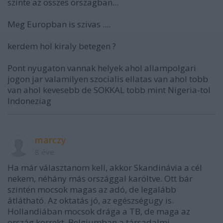
szinte az osszes orszagban...
Meg Europban is szivas ....
kerdem hol kiraly betegen ?
Pont nyugaton vannak helyek ahol allampolgari
jogon jar valamilyen szocialis ellatas van ahol tobb
van ahol kevesebb de SOKKAL tobb mint Nigeria-tol
Indoneziag
marczy
8 éve
Ha már választanom kell, akkor Skandinávia a cél
nekem, néhány más országgal karöltve. Ott bár
szintén mocsok magas az adó, de legalább
átlátható. Az oktatás jó, az egészségügy is.
Hollandiában mocsok drága a TB, de maga az
ország korrekt. Belgiumban a társadalmi