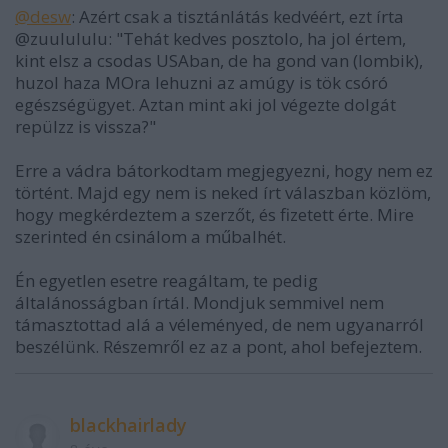
@desw
: Azért csak a tisztánlátás kedvéért, ezt írta
@zuulululu: "Tehát kedves posztolo, ha jol értem,
kint elsz a csodas USAban, de ha gond van (lombik),
huzol haza MOra lehuzni az amúgy is tök csóró
egészségügyet. Aztan mint aki jol végezte dolgát
repülzz is vissza?"
Erre a vádra bátorkodtam megjegyezni, hogy nem ez
történt. Majd egy nem is neked írt válaszban közlöm,
hogy megkérdeztem a szerzőt, és fizetett érte. Mire
szerinted én csinálom a műbalhét.
Én egyetlen esetre reagáltam, te pedig
általánosságban írtál. Mondjuk semmivel nem
támasztottad alá a véleményed, de nem ugyanarról
beszélünk. Részemről ez az a pont, ahol befejeztem.
blackhairlady