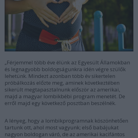
„Férjemmel több éve élünk az Egyesült Államokban
és legnagyobb boldogságunkra idén végre szülők
lehetünk. Mindezt azonban több év sikertelen
próbálkozás előzte meg, aminek következtében
sikerült megtapasztalnunk először az amerikai,
majd a magyar lombikbébi program menetét. De
erről majd egy következő posztban beszélnék.
A lényeg, hogy a lombikprogramnak köszönhetően
tartunk ott, ahol most vagyunk; első babájukat
nagyon boldogan váró, de az amerikai kacifántos