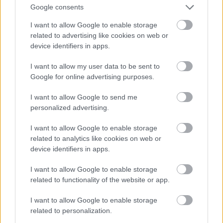
8 éve
Google consents
@Tristee
: '
I want to allow Google to enable storage
Tehát ha eltörik a kezem egy balesetben, akkor
related to advertising like cookies on web or
ingyenesen ellátnak (begipszelik).
device identifiers in apps.
Mi van akkor, ha pl. valaki lábtörés miatt egy-két
I want to allow my user data to be sent to
hetes kórházi ápolásra szorul? Akkor az már nem
Google for online advertising purposes.
ingyenes?
I want to allow Google to send me
És pl. ha valaki egy kórház előtt esik össze és kiderül,
personalized advertising.
hogy azonnali operációra van szüksége, akkor
I want to allow Google to enable storage
elvégzik ingyenesen a műtétet? "
related to analytics like cookies on web or
device identifiers in apps.
EZEK NEM INGYENESEK csak annyi igaz hogy
ellatnak ... elso korben a balesetert felelost fogjak
I want to allow Google to enable storage
elovenni ha te magad okoztad akkor persze neked
related to functionality of the website or app.
kell fizetni a vegen .. . ha csoro vagy es nem tudsz
fizetni akkor NEKED ingyenes de mindenki mas fizet
I want to allow Google to enable storage
pl azok akiknek VAN biztositasuk, meg az adott
related to personalization.
allam esetleg valamit terit a korhaznak (ez megint