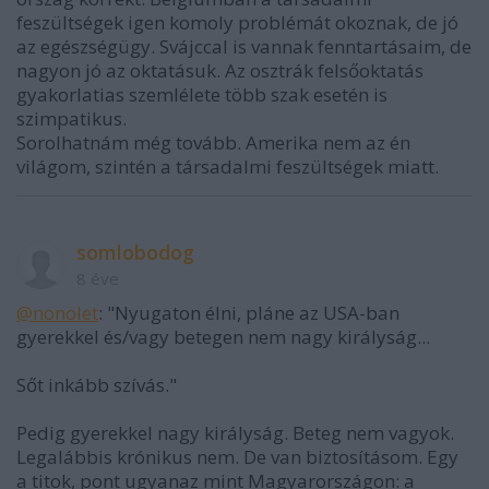
feszültségek igen komoly problémát okoznak, de jó
az egészségügy. Svájccal is vannak fenntartásaim, de
nagyon jó az oktatásuk. Az osztrák felsőoktatás
gyakorlatias szemlélete több szak esetén is
szimpatikus.
Sorolhatnám még tovább. Amerika nem az én
világom, szintén a társadalmi feszültségek miatt.
somlobodog
8 éve
@nonolet
: "Nyugaton élni, pláne az USA-ban
gyerekkel és/vagy betegen nem nagy királyság...
Sőt inkább szívás."
Pedig gyerekkel nagy királyság. Beteg nem vagyok.
Legalábbis krónikus nem. De van biztosításom. Egy
a titok, pont ugyanaz mint Magyarországon: a