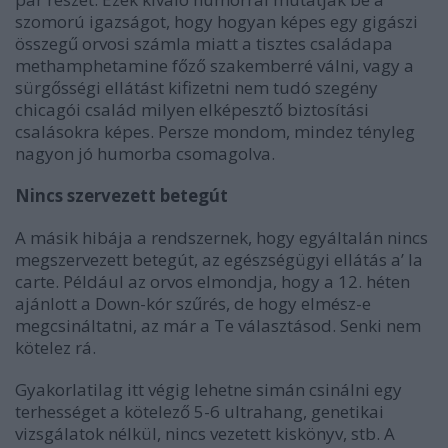
szomorú igazságot, hogy hogyan képes egy gigászi
összegű orvosi számla miatt a tisztes családapa
methamphetamine főző szakemberré válni, vagy a
sürgősségi ellátást kifizetni nem tudó szegény
chicagói család milyen elképesztő biztosítási
csalásokra képes. Persze mondom, mindez tényleg
nagyon jó humorba csomagolva.
Nincs szervezett betegút
A másik hibája a rendszernek, hogy egyáltalán nincs
megszervezett betegút, az egészségügyi ellátás a’ la
carte. Például az orvos elmondja, hogy a 12. héten
ajánlott a Down-kór szűrés, de hogy elmész-e
megcsináltatni, az már a Te választásod. Senki nem
kötelez rá.
Gyakorlatilag itt végig lehetne simán csinálni egy
terhességet a kötelező 5-6 ultrahang, genetikai
vizsgálatok nélkül, nincs vezetett kiskönyv, stb. A