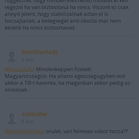
fuggesztve, hogy minden eletmento mutetet el kell
vegezni ha van biztositasa ha nincs. Viszont ez csak
annyit jelent, hogy stabilizalnak aztan el is
bocsajtanak, a betegseget ami okozta mar nem
kezelik ha nincs biztositasod.
blackhairlady
8 éve
@zuulululu
: Mindenkeppen fizetett
Magyarorszagon. Ha allami egeszsegugyben volt
akkor a TB-t havonta, ha maganban akkor pedig az
orvosnak.
zoldzeller
8 éve
@blackhairlady
: orulet, van felmoso robot hozza??