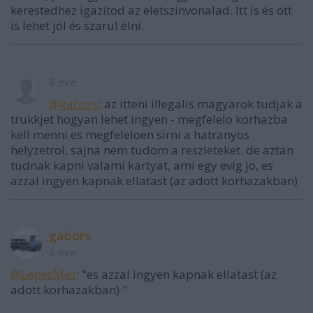
kerestedhez igazitod az eletszinvonalad. Itt is és ott
is lehet jól és szarul élni.
8 éve
@gabors
: az itteni illegalis magyarok tudjak a
trukkjet hogyan lehet ingyen - megfelelo korhazba
kell menni es megfeleloen sirni a hatranyos
helyzetrol, sajna nem tudom a reszleteket. de aztan
tudnak kapni valami kartyat, ami egy evig jo, es
azzal ingyen kapnak ellatast (az adott korhazakban)
gabors
8 éve
@LepesMez
: "es azzal ingyen kapnak ellatast (az
adott korhazakban) "