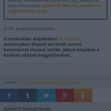
kislányt, akinek be van burkolva a feje, felvesszük,
eljön Debrecenbe,
aztán kihívják rá a rendőrt, ha
megjelenik az utcán
.”
(Fotó: pixabay.com/tasha)
A moderálási alapelveket
itt találod
,
amennyiben általad sértőnek tartott
kommentet olvasol, kérlek, jelezd emailben a
konkrét adatok megjelölésével.
Címkék:
szülés
gyerekvállalás
Egyesült Államok
Ajánlott bejegyzések: