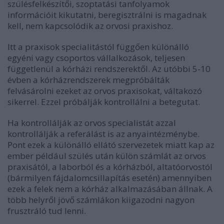
szülésfelkészítői, szoptatási tanfolyamok
információit kikutatni, beregisztrálni is magadnak
kell, nem kapcsolódik az orvosi praxishoz.
Itt a praxisok specialitástól függően különálló
egyéni vagy csoportos vállalkozások, teljesen
függetlenül a kórházi rendszerektől. Az utóbbi 5-10
évben a kórházrendszerek megpróbálták
felvásárolni ezeket az orvos praxisokat, váltakozó
sikerrel. Ezzel próbálják kontrollálni a betegutat.
Ha kontrollálják az orvos specialistát azzal
kontrollálják a referálást is az anyaintézménybe.
Pont ezek a különálló ellátó szervezetek miatt kap az
ember például szülés után külön számlát az orvos
praxisától, a laborból és a kórházból, altatóorvostól
(bármilyen fájdalomcsillapítás esetén) amennyiben
ezek a felek nem a kórház alkalmazásában állnak. A
több helyről jövő számlákon kiigazodni nagyon
frusztráló tud lenni.