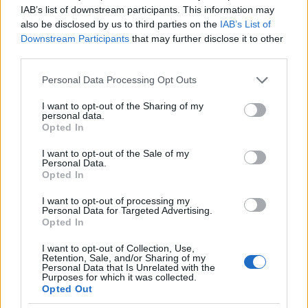
NEM ennyi !!!
IAB’s list of downstream participants. This information may
also be disclosed by us to third parties on the
IAB’s List of
Arrol van szo hogy ellatjak
Downstream Participants
that may further disclose it to other
(baleset/serulest/szivroham stb) es utanna fogjak
third parties.
majd kiszamlazni HA nincs semmilye abbol nem fog
fizetni de ha van haza fizetese nyugdijja akkor
Please note that this website/app uses one or more Google
Personal Data Processing Opt Outs
bizony fizetni fog
services and may gather and store information including but
not limited to your visit or usage behaviour. You may click to
I want to opt-out of the Sharing of my
personal data.
grant or deny consent to Google and its third-party tags to
Es vannak mas megoldasok charity care ... korhazzal
Opted In
use your data for below specified purposes in below Google
megallapodik valaimben stb !!
consent section.
I want to opt-out of the Sale of my
Personal Data.
Csak szolok meg a mentot is kiszamlazzak mikor
Opted In
anyosom szivrohamot kapott jottek a mentok
elvittek ... kezeltek a ER-ban tobb orat de meghalt
I want to opt-out of processing my
Personal Data for Targeted Advertising.
hidd el jottek a szamlak csak mi nem voltunk erte
Opted In
felelosek. Mivel semmilye nem volt nem volt
hagyatek sem (abbol vontak volna siman) ...
I want to opt-out of Collection, Use,
Retention, Sale, and/or Sharing of my
Personal Data that Is Unrelated with the
Purposes for which it was collected.
Opted Out
gabors