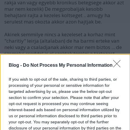
rakja van vagy egyebb kronikus betegsege akkor azt
mar nem kezelik) De megprobaljak kesobb
behajtani rajta a kezeles koltseget .. amugy ha
serulest mas okozta akkor azon hajtjak be.
Akinek semmilye nincs a kezeleset a korhaz mint
"charitiy" leirja (altalaban) de ha barmi erteke van
neki vagy a csaladjanak akkor mar nem biztos ... de
szemelyi csoddel is el szoktak torolni a tartozast
csak az 7 evig megmarad
Blog -
Do Not Process My Personal Information
If you wish to opt-out of the sale, sharing to third parties, or
gabors
processing of your personal or sensitive information for
8 éve
targeted advertising by us, please use the below opt-out
section to confirm your selection. Please note that after your
@Tsteinar
: "@Tristee: sürgősségi ellátás ingyenes,
opt-out request is processed you may continue seeing
ennyi. "
interest-based ads based on personal information utilized by
us or personal information disclosed to third parties prior to
HOGY LENNE MAR INGYENES !!!
your opt-out. You may separately opt-out of the further
disclosure of your personal information by third parties on the