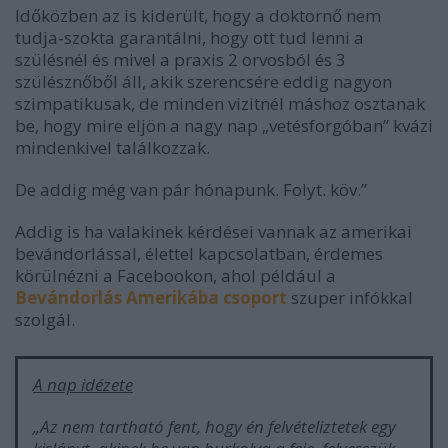
Időközben az is kiderült, hogy a doktornő nem
tudja-szokta garantálni, hogy ott tud lenni a
szülésnél és mivel a praxis 2 orvosból és 3
szülésznőből áll, akik szerencsére eddig nagyon
szimpatikusak, de minden vizitnél máshoz osztanak
be, hogy mire eljön a nagy nap „vetésforgóban” kvázi
mindenkivel találkozzak.
De addig még van pár hónapunk. Folyt. köv.”
Addig is ha valakinek kérdései vannak az amerikai
bevándorlással, élettel kapcsolatban, érdemes
körülnézni a Facebookon, ahol például a
Bevándorlás Amerikába csoport
szuper infókkal
szolgál.
A nap idézete
„Az nem tartható fent, hogy én felvételiztetek egy