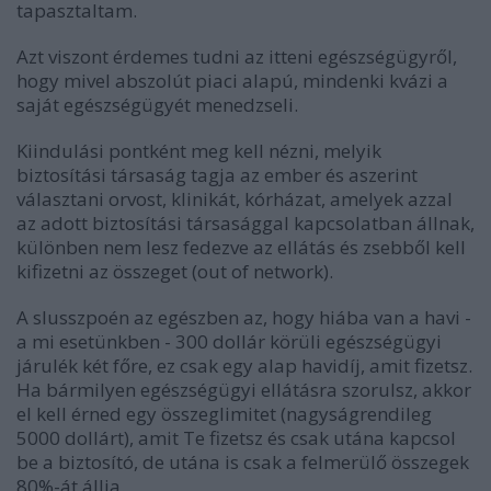
tapasztaltam.
Azt viszont érdemes tudni az itteni egészségügyről,
hogy mivel abszolút piaci alapú, mindenki kvázi a
saját egészségügyét menedzseli.
Kiindulási pontként meg kell nézni, melyik
biztosítási társaság tagja az ember és aszerint
választani orvost, klinikát, kórházat, amelyek azzal
az adott biztosítási társasággal kapcsolatban állnak,
különben nem lesz fedezve az ellátás és zsebből kell
kifizetni az összeget (out of network).
A slusszpoén az egészben az, hogy hiába van a havi -
a mi esetünkben - 300 dollár körüli egészségügyi
járulék két főre, ez csak egy alap havidíj, amit fizetsz.
Ha bármilyen egészségügyi ellátásra szorulsz, akkor
el kell érned egy összeglimitet (nagyságrendileg
5000 dollárt), amit Te fizetsz és csak utána kapcsol
be a biztosító, de utána is csak a felmerülő összegek
80%-át állja.