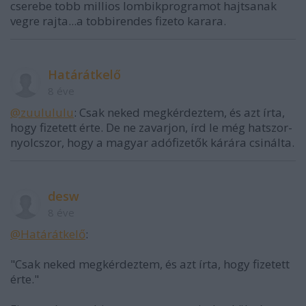
cserebe tobb millios lombikprogramot hajtsanak
vegre rajta...a tobbirendes fizeto karara.
Határátkelő
8 éve
@zuulululu
: Csak neked megkérdeztem, és azt írta,
hogy fizetett érte. De ne zavarjon, írd le még hatszor-
nyolcszor, hogy a magyar adófizetők kárára csinálta.
desw
8 éve
@Határátkelő
:
"Csak neked megkérdeztem, és azt írta, hogy fizetett
érte."