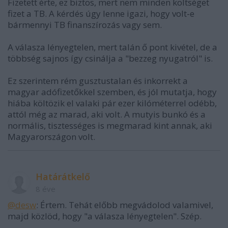
Fizetett érte, ez biztos, mert nem minden költséget
fizet a TB. A kérdés úgy lenne igazi, hogy volt-e
bármennyi TB finanszírozás vagy sem.
A válasza lényegtelen, mert talán ő pont kivétel, de a
többség sajnos így csinálja a "bezzeg nyugatról" is.
Ez szerintem rém gusztustalan és inkorrekt a
magyar adófizetőkkel szemben, és jól mutatja, hogy
hiába költözik el valaki pár ezer kilóméterrel odébb,
attól még az marad, aki volt. A mutyis bunkó és a
normális, tisztességes is megmarad kint annak, aki
Magyarországon volt.
Határátkelő
8 éve
@desw
: Értem. Tehát előbb megvádolod valamivel,
majd közlöd, hogy "a válasza lényegtelen". Szép.