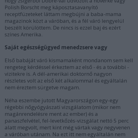
hogy zsigerből Dobre-val üdvözölt a nővérke vagy
Polish Borscht meg káposztasavanyító
receptfüzeteket láttam megbújni a baba-mama
magazinok közt a váróban, és a fél váró lengyelül
beszélt körülöttem. De nincs is ezzel baj és ezért
színes Amerika.
Saját egészségügyed menedzsere vagy
Első babáját váró kismamaként mondanom sem kell
rengeteg kérdéssel érkeztem az első - és a további -
vizitekre is. A dél-amerikai doktornő nagyon
részletes volt az első két alkalommal és egyáltalán
nem éreztem sürgetve magam.
Néha eszembe jutott Magyarországon egy-egy
régebbi nőgyógyászati vizsgálatom (mikor nem
magánrendelésre ment az ember) és a
panaszfelvétel, fel-levetkőzés-vizsgálat nettó 5 perc
alatt megvolt, mert kint még vártak vagy negyvenen
a váróban utánam. Na ezt itt nem egyáltalán nem