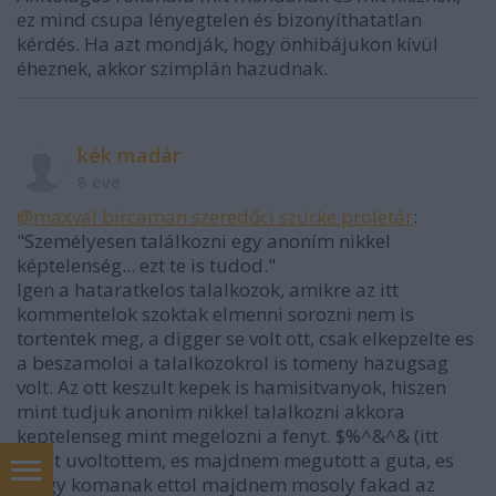
ez mind csupa lényegtelen és bizonyíthatatlan
kérdés. Ha azt mondják, hogy önhibájukon kívül
éheznek, akkor szimplán hazudnak.
kék madár
8 éve
@maxval bircaman szeredőci szürke proletár
:
"Személyesen találkozni egy anoním nikkel
képtelenség... ezt te is tudod."
Igen a hataratkelos talalkozok, amikre az itt
kommentelok szoktak elmenni sorozni nem is
tortentek meg, a digger se volt ott, csak elkepzelte es
a beszamoloi a talalkozokrol is tomeny hazugsag
volt. Az ott keszult kepek is hamisitvanyok, hiszen
mint tudjuk anonim nikkel talalkozni akkora
keptelenseg mint megelozni a fenyt. $%^&^& (itt
most uvoltottem, es majdnem megutott a guta, es
Tolgy komanak ettol majdnem mosoly fakad az