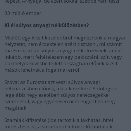
képest. Árnyalja, de azért sokkal szebbé nem teszi.
33 millió ember.
Ki él súlyos anyagi nélkülözésben?
Mielőtt egy kicsit közelebbről megnéznénk a magyar
helyzetet, nem érdektelen azért tisztázni, mi számít
ma Európában súlyos anyagi nélkülözésnek, annál
inkább, mert feltételezem egy pakisztáni, szír, vagy
bármelyik kevésbé fejlett országban élőnek kicsit
mások lehetnek a fogalmai erről.
Szóval az Eurostat azt veszi súlyos anyagi
nélkülözésben élőnek, aki a következő 9 dologból
legalább négy esetében súlyos nehézségekkel
szembesül, vagy egyenesen nem engedheti meg
magának.
Számlák kifizetése (ide tartozik a lakhatás, hitel
törlesztése is), a váratlanul felmerülő kiadások