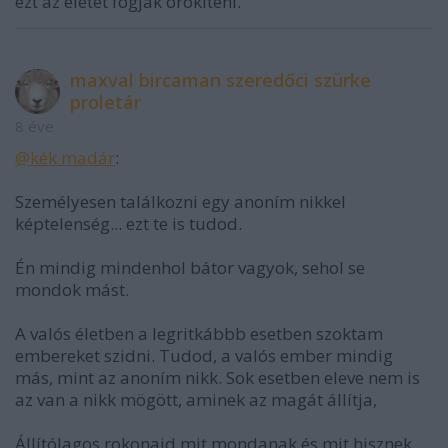
ezt az életet fogják örökíteni.
maxval bircaman szeredőci szürke
proletár
8 éve
@kék madár
:
Személyesen találkozni egy anoním nikkel
képtelenség... ezt te is tudod.
Én mindig mindenhol bátor vagyok, sehol se
mondok mást.
A valós életben a legritkábbb esetben szoktam
embereket szidni. Tudod, a valós ember mindig
más, mint az anoním nikk. Sok esetben eleve nem is
az van a nikk mögött, aminek az magát állítja,
Állítólagos rokonaid mit mondanak és mit hisznek,