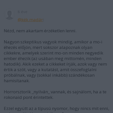
8 éve
@kék madár
:
Nézd, nem akartam érzéketlen lenni.
Nagyon szkeptikus vagyok mindig, amikor a mo-i
éhezés előjön, mert sokszor alapoznak olyan
cikkekre, amelyek szerint mo-on minden negyedik
ember éhezik (az usában meg mittomén, minden
hatodik). Akik ezeket a cikkeket írják, azok vagy nem
értik a szót, vagy a kutatást, amit összefoglalni
próbálnak, vagy (sokkal inkább) szándékosan
hamisítanak.
Horrorsztorik _nyilván_ vannak, és sajnálom, ha a te
rokonaid pont érintettek.
Ezzel együtt az a típusú nyomor, hogy nincs mit enni,