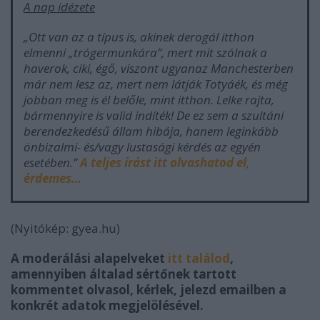
A nap idézete
„Ott van az a típus is, akinek derogál itthon
elmenni „trógermunkára”, mert mit szólnak a
haverok, ciki, égő, viszont ugyanaz Manchesterben
már nem lesz az, mert nem látják Totyáék, és még
jobban meg is él belőle, mint itthon. Lelke rajta,
bármennyire is valid indíték! De ez sem a szultáni
berendezkedésű állam hibája, hanem leginkább
önbizalmi- és/vagy lustasági kérdés az egyén
esetében.”
A teljes írást itt olvashatod el,
érdemes…
(Nyitókép: gyea.hu)
A moderálási alapelveket
itt találod
,
amennyiben általad sértőnek tartott
kommentet olvasol, kérlek, jelezd emailben a
konkrét adatok megjelölésével.