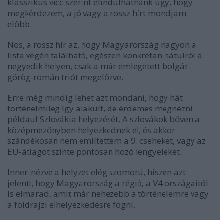
klasszikus vicc szerint elindulhatnánk úgy, hogy
megkérdezem, a jó vagy a rossz hírt mondjam
előbb.
Nos, a rossz hír az, hogy Magyarország nagyon a
lista végén található, egészen konkrétan hátulról a
negyedik helyen, csak a már emlegetett bolgár-
görög-román triót megelőzve.
Erre még mindig lehet azt mondani, hogy hát
történelmileg így alakult, de érdemes megnézni
például Szlovákia helyezését. A szlovákok bőven a
középmezőnyben helyezkednek el, és akkor
szándékosan nem említettem a 9. cseheket, vagy az
EU-átlagot szinte pontosan hozó lengyeleket.
Innen nézve a helyzet elég szomorú, hiszen azt
jelenti, hogy Magyarország a régió, a V4 országaitól
is elmarad, amit már nehezebb a történelemre vagy
a földrajzi elhelyezkedésre fogni.