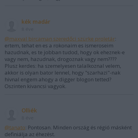
kék madár
8 éve
@maxval bircaman szeredőci szürke proletár
:
ertem, tehat en es a rokonaim es ismeroseim
hazudnak, es te jobban tudod, hogy ok eheznek-e
vagy nem, hazudnak, drogoznak vagy nem????
Plusz kerdes: ha szemelyesen talalkoznal velem,
akkor is olyan bator lennel, hogy "szarhazi"-nak
hivnal engem ahogy a digger blogon tetted?
Oszinten kivancsi vagyok.
Olliék
8 éve
@tanato
: Pontosan. Minden ország és régió másként
definiálja az éhezést.