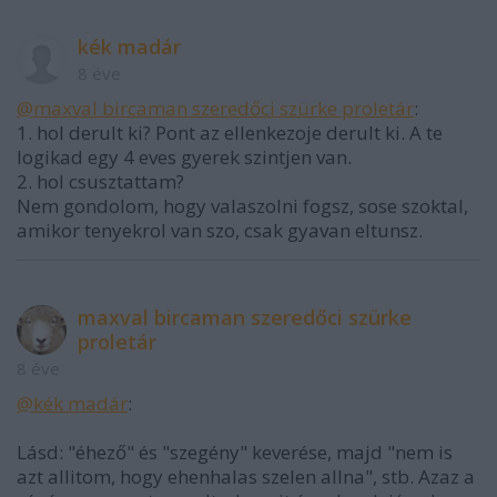
kék madár
8 éve
@maxval bircaman szeredőci szürke proletár
:
1. hol derult ki? Pont az ellenkezoje derult ki. A te
logikad egy 4 eves gyerek szintjen van.
2. hol csusztattam?
Nem gondolom, hogy valaszolni fogsz, sose szoktal,
amikor tenyekrol van szo, csak gyavan eltunsz.
maxval bircaman szeredőci szürke
proletár
8 éve
@kék madár
:
Lásd: "éhező" és "szegény" keverése, majd "nem is
azt allitom, hogy ehenhalas szelen allna", stb. Azaz a