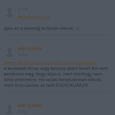
8 éve
@DieNanny CH
:
Igen, ez a jelenség biztosan létezik. :-/
kék madár
8 éve
@maxval bircaman szeredőci szürke proletár
:
a kerdesed vicces vagy komoly akart lenni? Azt nem
kerdezem meg, hogy aljas-e, mert mashogy nem
lehet ertelmezni. Ha valaki remdszeresen ehezik,
mert nincs penze, az nem FOGYOKURAZIK
kék madár
8 éve