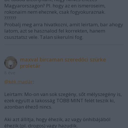
Magyarorszagon? Pl. hogy az en ismeroseim,
rokonaim nem eheznek, csak fogyokuraznak.
??????
Probalj meg arra hivatkozni, amit leirtam, bar ahogy
latom, azt se hasznalod fel korrekten, hanem
csusztatsz vele. Talan sikerulni fog.
maxval bircaman szeredőci szürke
proletár
8 éve
@kék madár
:
Leírtam: Mo-on van sok szegény, sőt mélyszegény is,
ezek együtt a lakosság TÖBB MINT felét teszik ki,
azonban éhező nincs.
Aki azt állítja, hogy éhezik, az vagy önhibájából
éhezik (pl. drogos) vagy hazudik.