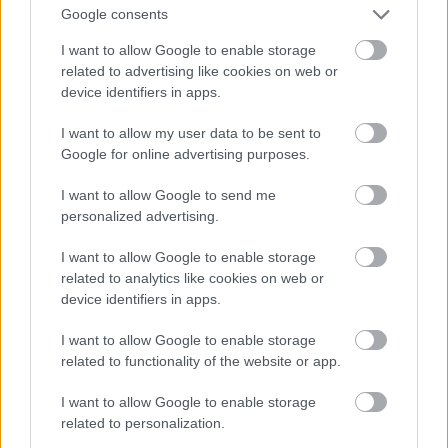
Nem kötözködni akarok, de tudnál kicsit pontosabb
Google consents
lenni?
I want to allow Google to enable storage
related to advertising like cookies on web or
Hogyan kell ezt elképzelni? Lesoványodott, beesett
device identifiers in apps.
arcú, vitaminhiányos emberekről beszélünk? Ha
igen, akkor (és elnézést, nem leegyszerűsíteni
I want to allow my user data to be sent to
akarom a kérdést) miért nem veszel nekik enni te?
Google for online advertising purposes.
A ksh egyébként számol ilyen létminimum-
I want to allow Google to send me
követelményeket, ugye, most egy 2014-es adatot
personalized advertising.
találtam, azt mondja:
I want to allow Google to enable storage
"A létminimum élelmiszerkosarának tartalma
related to analytics like cookies on web or
közepes fizikai igénybevétel mellett fedezi a
device identifiers in apps.
vonatkozó egészségügyi és táplálkozástudományi
követelményeknek megfelelő teljes tápanyag-,
I want to allow Google to enable storage
vitamin- és ásványianyag-szükségletet, 2400 kcal
related to functionality of the website or app.
optimális kalóriaérték mellett.
I want to allow Google to enable storage
related to personalization.
2014-ben egy főre havi 23 954 forint volt az