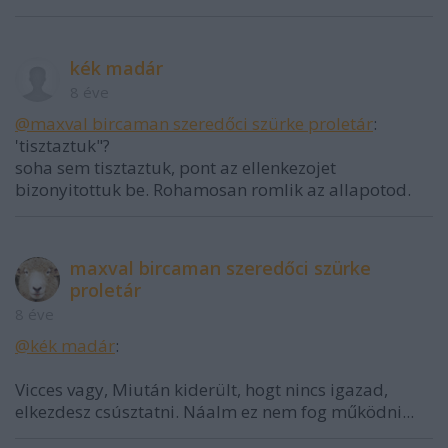
kék madár
8 éve
@maxval bircaman szeredőci szürke proletár
:
'tisztaztuk"?
soha sem tisztaztuk, pont az ellenkezojet
bizonyitottuk be. Rohamosan romlik az allapotod.
maxval bircaman szeredőci szürke
proletár
8 éve
@kék madár
:
Vicces vagy, Miután kiderült, hogt nincs igazad,
elkezdesz csúsztatni. Náalm ez nem fog működni...