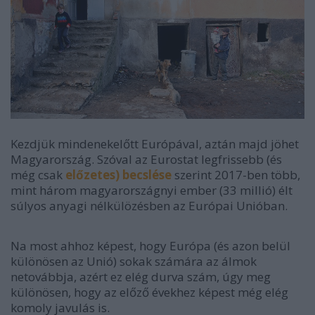
Kezdjük mindenekelőtt Európával, aztán majd jöhet
Magyarország. Szóval az Eurostat legfrissebb (és
még csak
előzetes) becslése
szerint 2017-ben több,
mint három magyarországnyi ember (33 millió) élt
súlyos anyagi nélkülözésben az Európai Unióban.
Na most ahhoz képest, hogy Európa (és azon belül
különösen az Unió) sokak számára az álmok
netovábbja, azért ez elég durva szám, úgy meg
különösen, hogy az előző évekhez képest még elég
komoly javulás is.