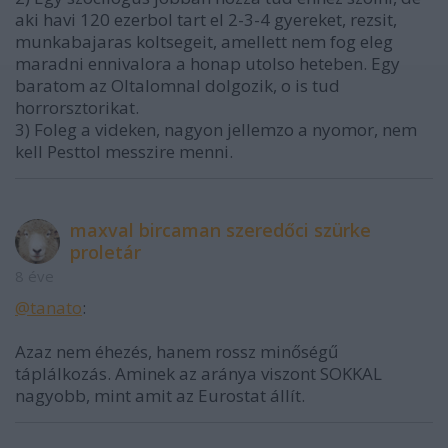
aki havi 120 ezerbol tart el 2-3-4 gyereket, rezsit,
munkabajaras koltsegeit, amellett nem fog eleg
maradni ennivalora a honap utolso heteben. Egy
baratom az Oltalomnal dolgozik, o is tud
horrorsztorikat.
3) Foleg a videken, nagyon jellemzo a nyomor, nem
kell Pesttol messzire menni.
maxval bircaman szeredőci szürke
proletár
8 éve
@tanato
:
Azaz nem éhezés, hanem rossz minőségű
táplálkozás. Aminek az aránya viszont SOKKAL
nagyobb, mint amit az Eurostat állít.