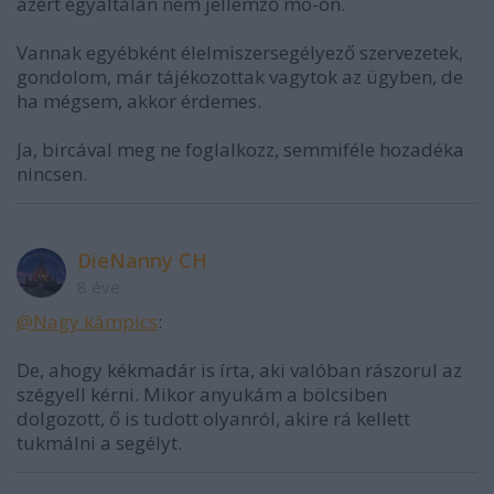
azért egyáltalán nem jellemző mo-on.
Vannak egyébként élelmiszersegélyező szervezetek,
gondolom, már tájékozottak vagytok az ügyben, de
ha mégsem, akkor érdemes.
Ja, bircával meg ne foglalkozz, semmiféle hozadéka
nincsen.
DieNanny CH
8 éve
@Nagy kámpics
:
De, ahogy kékmadár is írta, aki valóban rászorul az
szégyell kérni. Mikor anyukám a bölcsiben
dolgozott, ő is tudott olyanról, akire rá kellett
tukmálni a segélyt.