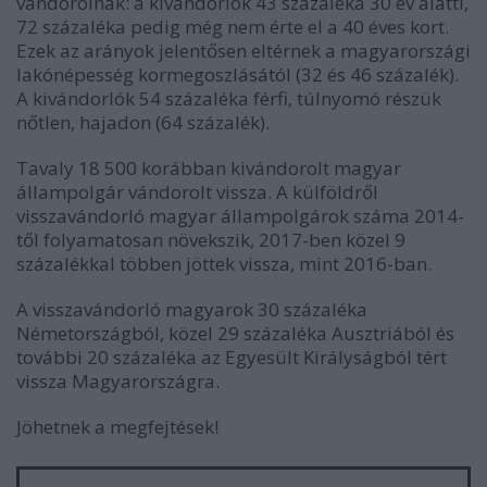
vándorolnak: a kivándorlók 43 százaléka 30 év alatti,
72 százaléka pedig még nem érte el a 40 éves kort.
Ezek az arányok jelentősen eltérnek a magyarországi
lakónépesség kormegoszlásától (32 és 46 százalék).
A kivándorlók 54 százaléka férfi, túlnyomó részük
nőtlen, hajadon (64 százalék).
Tavaly 18 500 korábban kivándorolt magyar
állampolgár vándorolt vissza. A külföldről
visszavándorló magyar állampolgárok száma 2014-
től folyamatosan növekszik, 2017-ben közel 9
százalékkal többen jöttek vissza, mint 2016-ban.
A visszavándorló magyarok 30 százaléka
Németországból, közel 29 százaléka Ausztriából és
további 20 százaléka az Egyesült Királyságból tért
vissza Magyarországra.
Jöhetnek a megfejtések!