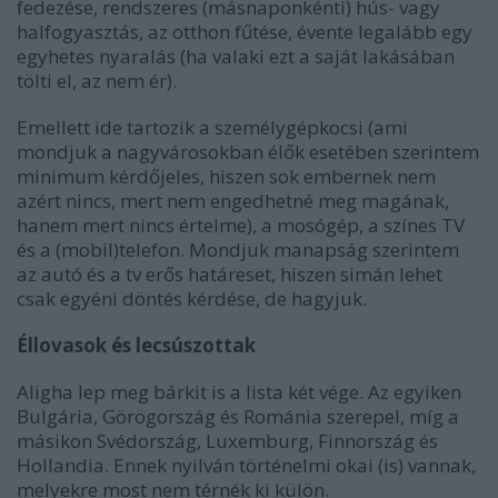
fedezése, rendszeres (másnaponkénti) hús- vagy
halfogyasztás, az otthon fűtése, évente legalább egy
egyhetes nyaralás (ha valaki ezt a saját lakásában
tölti el, az nem ér).
Emellett ide tartozik a személygépkocsi (ami
mondjuk a nagyvárosokban élők esetében szerintem
minimum kérdőjeles, hiszen sok embernek nem
azért nincs, mert nem engedhetné meg magának,
hanem mert nincs értelme), a mosógép, a színes TV
és a (mobil)telefon. Mondjuk manapság szerintem
az autó és a tv erős határeset, hiszen simán lehet
csak egyéni döntés kérdése, de hagyjuk.
Éllovasok és lecsúszottak
Aligha lep meg bárkit is a lista két vége. Az egyiken
Bulgária, Görögország és Románia szerepel, míg a
másikon Svédország, Luxemburg, Finnország és
Hollandia. Ennek nyilván történelmi okai (is) vannak,
melyekre most nem térnék ki külön.