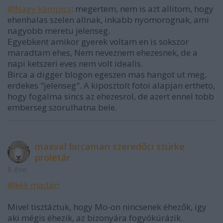
@Nagy kámpics
: megertem, nem is azt allitom, hogy
ehenhalas szelen allnak, inkabb nyomorognak, ami
nagyobb meretu jelenseg.
Egyebkent amikor gyerek voltam en is sokszor
maradtam ehes, Nem neveznem ehezesnek, de a
napi ketszeri eves nem volt idealis.
Birca a digger blogon egeszen mas hangot ut meg,
erdekes "jelenseg". A kiposztolt fotoi alapjan ertheto,
hogy fogalma sincs az ehezesrol, de azert ennel tobb
emberseg szorulhatna bele.
maxval bircaman szeredőci szürke
proletár
8 éve
@kék madár
:
Mivel tisztáztuk, hogy Mo-on nincsenek éhezők, így
aki mégis éhezik, az bizonyára fogyókúrázik.