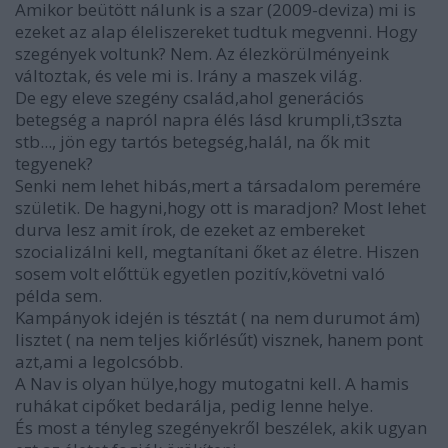
Amikor beütött nálunk is a szar (2009-deviza) mi is
ezeket az alap éleliszereket tudtuk megvenni. Hogy
szegények voltunk? Nem. Az élezkörülményeink
változtak, és vele mi is. Irány a maszek világ.
De egy eleve szegény család,ahol generációs
betegség a napról napra élés lásd krumpli,t3szta
stb..., jön egy tartós betegség,halál, na ők mit
tegyenek?
Senki nem lehet hibás,mert a társadalom peremére
születik. De hagyni,hogy ott is maradjon? Most lehet
durva lesz amit írok, de ezeket az embereket
szocializálni kell, megtanítani őket az életre. Hiszen
sosem volt előttük egyetlen pozitív,követni való
példa sem.
Kampányok idején is tésztát ( na nem durumot ám)
lisztet ( na nem teljes kiőrlésűt) visznek, hanem pont
azt,ami a legolcsóbb.
A Nav is olyan hülye,hogy mutogatni kell. A hamis
ruhákat cipőket bedarálja, pedig lenne helye.
És most a tényleg szegényekről beszélek, akik ugyan