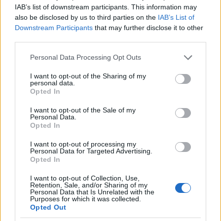
"a rokonaim kozul is vannak akik eheznek?"
IAB’s list of downstream participants. This information may
also be disclosed by us to third parties on the
IAB’s List of
Downstream Participants
that may further disclose it to other
Definiálnád, hogy szerinted mit jelent az, ha valaki
third parties.
éhezik?
Please note that this website/app uses one or more Google
Personal Data Processing Opt Outs
services and may gather and store information including but
not limited to your visit or usage behaviour. You may click to
I want to opt-out of the Sharing of my
kék madár
personal data.
grant or deny consent to Google and its third-party tags to
8 éve
Opted In
use your data for below specified purposes in below Google
az
@Nagy kámpics
: azt, hogy ehes mert nincs mit
consent section.
I want to opt-out of the Sale of my
ennie.
Personal Data.
Opted In
Gyakran
I want to opt-out of processing my
Personal Data for Targeted Advertising.
Opted In
8 éve
I want to opt-out of Collection, Use,
@kék madár
:
Retention, Sale, and/or Sharing of my
Personal Data that Is Unrelated with the
Purposes for which it was collected.
"azt, hogy ehes mert nincs mit ennie."
Opted Out