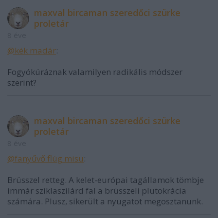
maxval bircaman szeredőci szürke
proletár
8 éve
@kék madár
:
Fogyókúráznak valamilyen radikális módszer
szerint?
maxval bircaman szeredőci szürke
proletár
8 éve
@fanyűvő flúg misu
:
Brüsszel retteg. A kelet-európai tagállamok tömbje
immár sziklaszilárd fal a brüsszeli plutokrácia
számára. Plusz, sikerült a nyugatot megosztanunk.