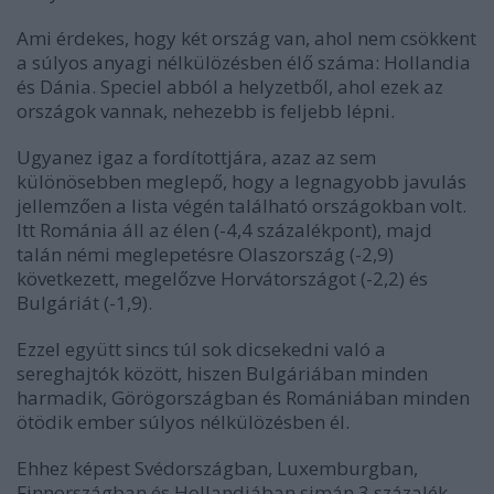
Ami érdekes, hogy két ország van, ahol nem csökkent
a súlyos anyagi nélkülözésben élő száma: Hollandia
és Dánia. Speciel abból a helyzetből, ahol ezek az
országok vannak, nehezebb is feljebb lépni.
Ugyanez igaz a fordítottjára, azaz az sem
különösebben meglepő, hogy a legnagyobb javulás
jellemzően a lista végén található országokban volt.
Itt Románia áll az élen (-4,4 százalékpont), majd
talán némi meglepetésre Olaszország (-2,9)
következett, megelőzve Horvátországot (-2,2) és
Bulgáriát (-1,9).
Ezzel együtt sincs túl sok dicsekedni való a
sereghajtók között, hiszen Bulgáriában minden
harmadik, Görögországban és Romániában minden
ötödik ember súlyos nélkülözésben él.
Ehhez képest Svédországban, Luxemburgban,
Finnországban és Hollandiában simán 3 százalék