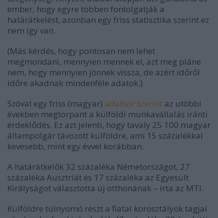
ember, hogy egyre többen fontolgatják a
határátkelést, azonban egy friss statisztika szerint ez
nem így van.
(Más kérdés, hogy pontosan nem lehet
megmondani, mennyien mennek el, azt meg pláne
nem, hogy mennyien jönnek vissza, de azért időről
időre akadnak mindenféle adatok.)
Szóval egy friss (magyar)
adatsor szerint
az utóbbi
években megtorpant a külföldi munkavállalás iránti
érdeklődés. Ez azt jelenti, hogy tavaly 25 100 magyar
állampolgár távozott külföldre, ami 15 százalékkal
kevesebb, mint egy évvel korábban.
A határátkelők 32 százaléka Németországot, 27
százaléka Ausztriát és 17 százaléka az Egyesült
Királyságot választotta új otthonának – írta az MTI.
Külföldre túlnyomó részt a fiatal korosztályok tagjai