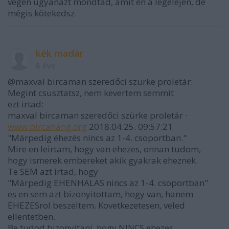
végén ugyanazt mondtad, amit én a legelején, de
mégis kötekedsz.
kék madár
8 éve
@maxval bircaman szeredőci szürke proletár:
Megint csusztatsz, nem kevertem semmit
ezt irtad:
maxval bircaman szeredőci szürke proletár ·
www.bircahang.org
2018.04.25. 09:57:21
"Márpedig éhezés nincs az 1-4. csoportban."
Mire en leirtam, hogy van ehezes, onnan tudom,
hogy ismerek embereket akik gyakrak eheznek.
Te SEM azt irtad, hogy
"Márpedig EHENHALAS nincs az 1-4. csoportban"
es en sem azt bizonyitottam, hogy van, hanem
EHEZESrol beszeltem. Kovetkezetesen, veled
ellentetben.
Be tudod bizonyitani, hogy NINCS ehezes