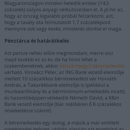
Magyarországon minden hetedik ember (14,5
százalék) súlyos anyagi nélkülözésben él. A jó hír az,
hogy az ország legalább próbál felzárkózni, azt,
hogy a tavaly óta felmutatott 1,7 százalékpont
mennyire sok vagy kevés, mindenki döntse el maga.
Pénztárca és határátkelés
Azt persze nehéz előre megmondani, merre visz
majd tovább ez az év, de ha hinni lehet a
szakembereknek, akkor
kétszámjegyű béremelkedés
várható. Virovácz Péter, az ING Bank vezető elemzője
mellett 10 százalékos bérnövekedést vár Horváth
András, a Takarékbank elemzője is (például a
munkaerőhiány és a bérminimum-emelkedés miatt),
és hasonlóképpen vélekedik Németh Dávid, a K&H
Bank vezető elemzője (bár reálbéren ő 8 százalékos
növekedésre számít).
A béremelkedés egy dolog, a másik a már említett
szegénységi helyzet, utóbbi alapján azt gondolná az