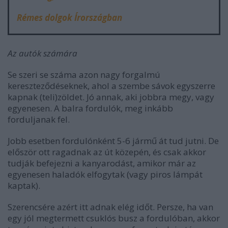
Rémes dolgok Írországban
Az autók számára
Se szeri se száma azon nagy forgalmú
kereszteződéseknek, ahol a szembe sávok egyszerre
kapnak (teli)zöldet. Jó annak, aki jobbra megy, vagy
egyenesen. A balra fordulók, meg inkább
forduljanak fel.
Jobb esetben fordulónként 5-6 jármű át tud jutni. De
először ott ragadnak az út közepén, és csak akkor
tudják befejezni a kanyarodást, amikor már az
egyenesen haladók elfogytak (vagy piros lámpát
kaptak).
Szerencsére azért itt adnak elég időt. Persze, ha van
egy jól megtermett csuklós busz a fordulóban, akkor