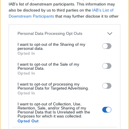
tömegben rágyújt a cigire (ami persze, ha szigorúan
IAB’s list of downstream participants. This information may
vesszük a szabályokat, többnyire tilos), és naná,
also be disclosed by us to third parties on the
IAB’s List of
hogy az összes füst az én pofámba landol.
Downstream Participants
that may further disclose it to other
third parties.
Ugyanez vonatkozik az illatosított fing-párát
Please note that this website/app uses one or more Google
Personal Data Processing Opt Outs
szívókra is. Tisztelet a többséget képviselő, kulturált,
services and may gather and store information including but
civilizált kivételeknek.
not limited to your visit or usage behaviour. You may click to
I want to opt-out of the Sharing of my
personal data.
grant or deny consent to Google and its third-party tags to
De az is 1000%, hogy én is benne vagyok egy ehhez
Opted In
use your data for below specified purposes in below Google
hasonló csoportban, amiről nem tudok.
consent section.
I want to opt-out of the Sale of my
Personal Data.
#3 Banki átutalás
Opted In
Bár a banki szolgáltatásokkal nagyrészt elégedett
I want to opt-out of processing my
Personal Data for Targeted Advertising.
vagyok, de a belföldi (németországi) banki átutalás
Opted In
sebességével már nem. Nem vagyok ugyan egy
banki szakember, de annyit tudok, hogy
I want to opt-out of Collection, Use,
Retention, Sale, and/or Sharing of my
Magyarországon van valami GIRO2 nevű
Personal Data that Is Unrelated with the
elszámolásforgalmi rendszer szerűség, ami miatt a
Purposes for which it was collected.
napközbeni többszöri elszámolásnak köszönhetően
Opted Out
legfeljebb 4 órán belül megérkezik az átutalt összeg