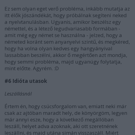
Ez sem olyan eget verő probléma, inkább mutatja az
itt élők jószándékát, hogy próbálnak segíteni neked
a nyelvtanulásban. Ugyanis, amikor beszélsz egy
némettel, és a létező legudvariasabb formában -
amit még egy német se használna - jelzed, hogy a
németed koránt sem anyanyelvi szintű, és megkéred,
hogy ha volna olyan kedves egy hangyányival
lassabban beszélni, akkor ő megértően azt mondja,
hogy semmi probléma, majd ugyanúgy folytatja,
mint előtte. Agyrém. :D
#6 Idióta utasok
Leszállásnál
Értem én, hogy csúcsforgalom van, emiatt neki már
csak az ajtóban maradt hely, de könyörgöm, legyen
már annyi esze, hogy a következő megállóban
leszáll, helyet adva azoknak, aki ott szeretnének
leszállni, és majd utána simán visszaszáll. Miért