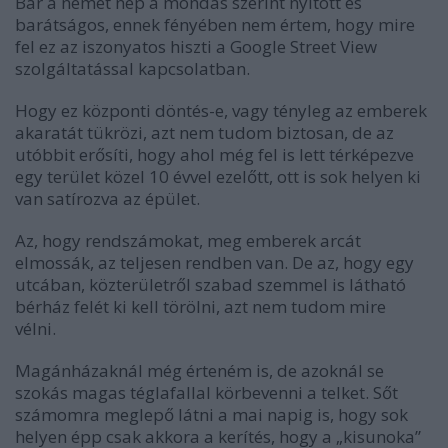
Bár a német nép a mondás szerint nyitott és
barátságos, ennek fényében nem értem, hogy mire
fel ez az iszonyatos hiszti a Google Street View
szolgáltatással kapcsolatban.
Hogy ez központi döntés-e, vagy tényleg az emberek
akaratát tükrözi, azt nem tudom biztosan, de az
utóbbit erősíti, hogy ahol még fel is lett térképezve
egy terület közel 10 évvel ezelőtt, ott is sok helyen ki
van satírozva az épület.
Az, hogy rendszámokat, meg emberek arcát
elmossák, az teljesen rendben van. De az, hogy egy
utcában, közterületről szabad szemmel is látható
bérház felét ki kell törölni, azt nem tudom mire
vélni.
Magánházaknál még érteném is, de azoknál se
szokás magas téglafallal körbevenni a telket. Sőt
számomra meglepő látni a mai napig is, hogy sok
helyen épp csak akkora a kerítés, hogy a „kisunoka”