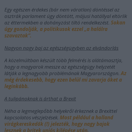
Egy egészen érdekes (bár nem váratlan) döntéssel az
osztrák parlament úgy döntött, májusi hatállyal eltörlik
az éttermekben a dohányzást tiltó rendelkezést.
Sokan
úgy gondolják, a politikusok ezzel „a halálra
szavaztak”.
Nagyon nagy baj az egészségügyben az elvándorlás
A közelmúltban készült több felmérés is alátámasztja,
hogy a magyarok messze az egészségügy helyzetét
látják a legnagyobb problémának Magyarországon.
Az
még érdekesebb, hogy ezen belül mi zavarja őket a
leginkább.
A tulipánoknak is árthat a Brexit
Néha a legmeglepőbb helyekről érkeznek a Brexittel
kapcsolatos vészjelzések.
Most például a holland
virágkereskedők (!) jelezték, hogy nagy bajok
lesznek a britek uniós kilépése után.