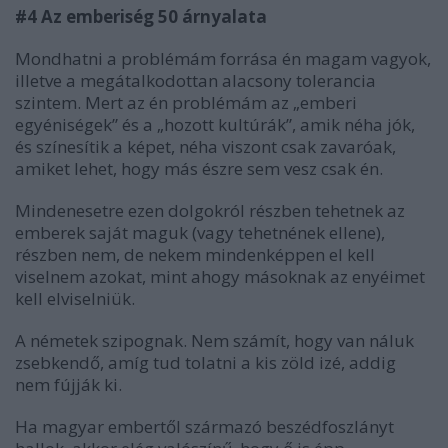
#4 Az emberiség 50 árnyalata
Mondhatni a problémám forrása én magam vagyok,
illetve a megátalkodottan alacsony tolerancia
szintem. Mert az én problémám az „emberi
egyéniségek” és a „hozott kultúrák”, amik néha jók,
és színesítik a képet, néha viszont csak zavaróak,
amiket lehet, hogy más észre sem vesz csak én.
Mindenesetre ezen dolgokról részben tehetnek az
emberek saját maguk (vagy tehetnének ellene),
részben nem, de nekem mindenképpen el kell
viselnem azokat, mint ahogy másoknak az enyéimet
kell elviselniük.
A németek szipognak. Nem számít, hogy van náluk
zsebkendő, amíg tud tolatni a kis zöld izé, addig
nem fújják ki.
Ha magyar embertől származó beszédfoszlányt