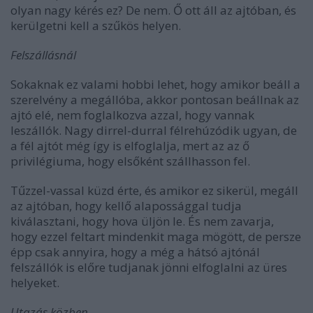
olyan nagy kérés ez? De nem. Ő ott áll az ajtóban, és
kerülgetni kell a szűkös helyen.
Felszállásnál
Sokaknak ez valami hobbi lehet, hogy amikor beáll a
szerelvény a megállóba, akkor pontosan beállnak az
ajtó elé, nem foglalkozva azzal, hogy vannak
leszállók. Nagy dirrel-durral félrehúzódik ugyan, de
a fél ajtót még így is elfoglalja, mert az az ő
privilégiuma, hogy elsőként szállhasson fel.
Tűzzel-vassal küzd érte, és amikor ez sikerül, megáll
az ajtóban, hogy kellő alapossággal tudja
kiválasztani, hogy hova üljön le. És nem zavarja,
hogy ezzel feltart mindenkit maga mögött, de persze
épp csak annyira, hogy a még a hátsó ajtónál
felszállók is előre tudjanak jönni elfoglalni az üres
helyeket.
Utazás közben