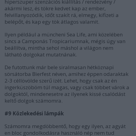
hiperszuper szenzációs kiállítás / rendezvény /
akármi lesz, és tökre kedvet kap az ember,
felvillanyozódik, időt szakít rá, elmegy, kifizeti a
belépőt, és kap egy tök átlagos valamit.
Ilyen például a müncheni Sea Life, ami közelében
sincs a Camponás Tropicariumnak, mégis úgy van
beállítva, mintha sehol máshol a világon nem
látható dolgokat mutatnának.
De futottunk már bele siralmasan hétköznapi
sörsátorba Bierfest néven, amihez éppen odaraktak
2-3 céllövölde szerű izét. Lehet, hogy csak az én
ingerküszöböm túl magas, vagy csak többet várok a
dolgoktól, mindenesetre az ilyenek kissé csalódást
keltő dolgok számomra.
#9 Közlekedési lámpák
Számomra megdöbbentő, hogy egy ilyen, az agyát
en bloc gondolkodásra használó nép nem tud