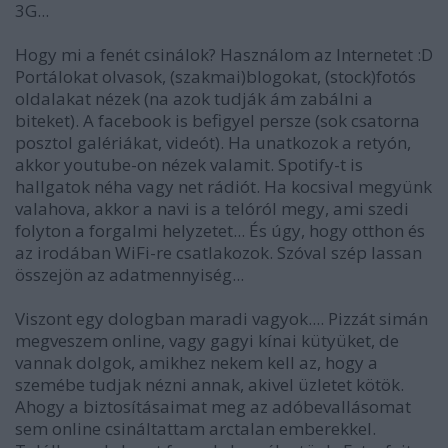
3G...
Hogy mi a fenét csinálok? Használom az Internetet :D
Portálokat olvasok, (szakmai)blogokat, (stock)fotós
oldalakat nézek (na azok tudják ám zabálni a
biteket). A facebook is befigyel persze (sok csatorna
posztol galériákat, videót). Ha unatkozok a retyón,
akkor youtube-on nézek valamit. Spotify-t is
hallgatok néha vagy net rádiót. Ha kocsival megyünk
valahova, akkor a navi is a telóról megy, ami szedi
folyton a forgalmi helyzetet... És úgy, hogy otthon és
az irodában WiFi-re csatlakozok. Szóval szép lassan
összejön az adatmennyiség...
Viszont egy dologban maradi vagyok.... Pizzát simán
megveszem online, vagy gagyi kínai kütyüket, de
vannak dolgok, amikhez nekem kell az, hogy a
szemébe tudjak nézni annak, akivel üzletet kötök.
Ahogy a biztosításaimat meg az adóbevallásomat
sem online csináltattam arctalan emberekkel.