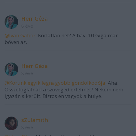
Herr Géza
8 éve
@Iván Gábor
: Korlátlan net? A havi 10 Giga már
bőven az.
Herr Géza
8 éve
@Korunk egyik legnagyobb gondolkodója
: Aha.
Összefoglalnád a szöveged értelmét? Nekem nem
igazán sikerült. Biztos én vagyok a hülye.
sZulamith
8 éve