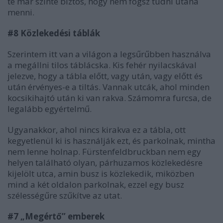
te már szinte biztos, hogy nem fogsz tudni utána
menni.
#8 Közlekedési táblák
Szerintem itt van a világon a legsűrűbben használva
a megállni tilos táblácska. Kis fehér nyilacskával
jelezve, hogy a tábla előtt, vagy után, vagy előtt és
után érvényes-e a tiltás. Vannak utcák, ahol minden
kocsikihajtó után ki van rakva. Számomra furcsa, de
legalább egyértelmű.
Ugyanakkor, ahol nincs kirakva ez a tábla, ott
kegyetlenül ki is használják ezt, és parkolnak, mintha
nem lenne holnap. Fürstenfeldbruckban nem egy
helyen található olyan, párhuzamos közlekedésre
kijelölt utca, amin busz is közlekedik, miközben
mind a két oldalon parkolnak, ezzel egy busz
szélességűre szűkítve az utat.
#7 „Megértő” emberek