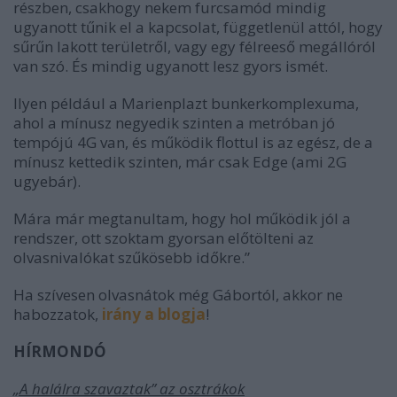
részben, csakhogy nekem furcsamód mindig
ugyanott tűnik el a kapcsolat, függetlenül attól, hogy
sűrűn lakott területről, vagy egy félreeső megállóról
van szó. És mindig ugyanott lesz gyors ismét.
Ilyen például a Marienplazt bunkerkomplexuma,
ahol a mínusz negyedik szinten a metróban jó
tempójú 4G van, és működik flottul is az egész, de a
mínusz kettedik szinten, már csak Edge (ami 2G
ugyebár).
Mára már megtanultam, hogy hol működik jól a
rendszer, ott szoktam gyorsan előtölteni az
olvasnivalókat szűkösebb időkre.”
Ha szívesen olvasnátok még Gábortól, akkor ne
habozzatok,
irány a blogja
!
HÍRMONDÓ
„A halálra szavaztak” az osztrákok