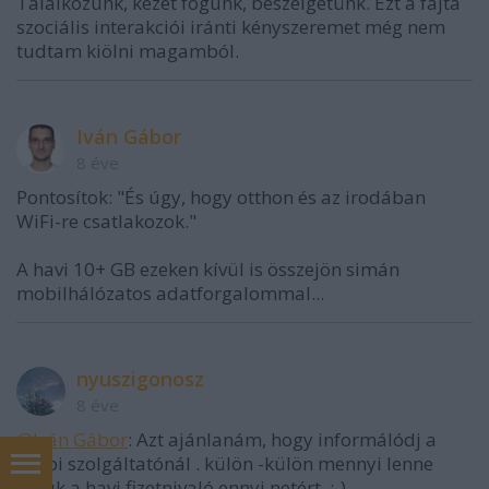
Találkozunk, kezet fogunk, beszélgetünk. Ezt a fajta
szociális interakciói iránti kényszeremet még nem
tudtam kiölni magamból.
Iván Gábor
8 éve
Pontosítok: "És úgy, hogy otthon és az irodában
WiFi-re csatlakozok."
A havi 10+ GB ezeken kívül is összejön simán
mobilhálózatos adatforgalommal...
nyuszigonosz
8 éve
@Iván Gábor
: Azt ajánlanám, hogy informálódj a
többi szolgáltatónál . külön -külön mennyi lenne
náluk a havi fizetnivaló ennyi netért. :-)