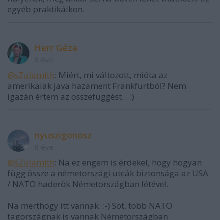
egyéb praktikáikon.
Herr Géza
8 éve
@sZulamith
: Miért, mi változott, mióta az
amerikaiak java hazament Frankfurtból? Nem
igazán értem az összefüggést... :)
nyuszigonosz
8 éve
@sZulamith
: Na ez engem is érdekel, hogy hogyan
függ össze a németországi utcák biztonsága az USA
/ NATO haderök Németországban létével.
Na merthogy itt vannak. :-) Söt, több NATO
tagországnak is vannak Németországban