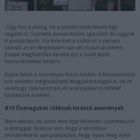
„Úgy fair a dolog, ha a pozitív listát követi egy
negatív is. Szeretek panaszkodni. Igazából én vagyok
A panaszkodó. Ha kinyitod a szótárat a panasz
szónál, az én fényképem van ott illusztrációként.
Ennek megfelelően kéretik ezt a listát kellő
humorérzékkel kezelni.
Jöjjön tehát a személyes hiszti-listám. A felsorolásból
sok minden megtalálható Magyarországon is, de itt
valahogy halmozottan, és arányaiban is többet
találkozok ezekkel.
#10 Önmagukat többnek hirdető események
Nem vészes, de azért nem épp kellemes szembesülni
a dologgal. Sokszor van, hogy a városban
mindenfele ki van plakátolva, hogy ilyen, meg ilyen