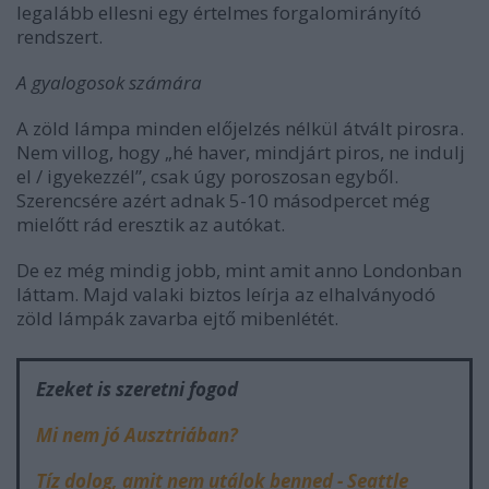
legalább ellesni egy értelmes forgalomirányító
rendszert.
A gyalogosok számára
A zöld lámpa minden előjelzés nélkül átvált pirosra.
Nem villog, hogy „hé haver, mindjárt piros, ne indulj
el / igyekezzél”, csak úgy poroszosan egyből.
Szerencsére azért adnak 5-10 másodpercet még
mielőtt rád eresztik az autókat.
De ez még mindig jobb, mint amit anno Londonban
láttam. Majd valaki biztos leírja az elhalványodó
zöld lámpák zavarba ejtő mibenlétét.
Ezeket is szeretni fogod
Mi nem jó Ausztriában?
Tíz dolog, amit nem utálok benned - Seattle