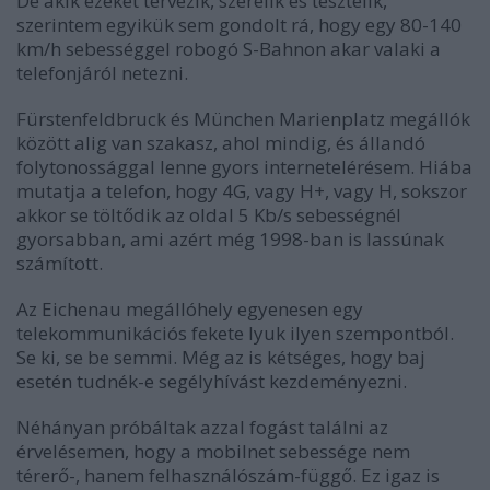
De akik ezeket tervezik, szerelik és tesztelik,
szerintem egyikük sem gondolt rá, hogy egy 80-140
km/h sebességgel robogó S-Bahnon akar valaki a
telefonjáról netezni.
Fürstenfeldbruck és München Marienplatz megállók
között alig van szakasz, ahol mindig, és állandó
folytonossággal lenne gyors internetelérésem. Hiába
mutatja a telefon, hogy 4G, vagy H+, vagy H, sokszor
akkor se töltődik az oldal 5 Kb/s sebességnél
gyorsabban, ami azért még 1998-ban is lassúnak
számított.
Az Eichenau megállóhely egyenesen egy
telekommunikációs fekete lyuk ilyen szempontból.
Se ki, se be semmi. Még az is kétséges, hogy baj
esetén tudnék-e segélyhívást kezdeményezni.
Néhányan próbáltak azzal fogást találni az
érvelésemen, hogy a mobilnet sebessége nem
térerő-, hanem felhasználószám-függő. Ez igaz is