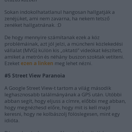
Sokan indokolhatatlanul hangosan hallgatják a
zenéjüket, ami nem zavarna, ha nekem tetsző
zenéket hallgatnának. :D
De hogy mennyire számítanak ezek a köz
problémáinak, azt jól jelzi, a müncheni közlekedési
vállalat (MVG) külön kis „oktató” videókat készített,
amiket a metrón és néhány buszon szoktak vetíteni.
Ezeket
ezen a linken
meg lehet nézni.
#5 Street View Paranoia
A Google Street View-t tartom a világ második
leghasznosabb találmányának a GPS után. Utóbbi
abban segít, hogy eljuss a címre, előbbi meg abban,
hogy megnézhesd előre, hogy mit is kell majd
keresni, hogy ne kolbászolj fölöslegesen, mint egy
idióta.