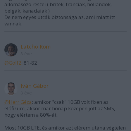
állomásozó részei ( britek, franciák, hollandok,
belgák, kanadaiak )
De nem egyes utcák biztonsága az, ami miatt itt
vannak.
Latcho Rom
8 éve
@Golf2
: 81-82
Iván Gábor
8 éve
@Herr Géza
: amikor "csak" 10GB volt fixen az
előfizum, akkor már hónap közepén jött az SMS,
hogy elértem a 80%-át.
Most 10GB LTE, és amikor azt elérem utána végtelen