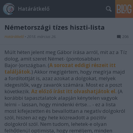
Határátkelő
Németországi tízes hiszti-lista
Határátkelő
•
2018. március 26.
206
Múlt héten jelent meg Gábor írása arról, mit az a Tíz
dolog, amit szeret Német- (pontosabban
Bajor-)országban. (
A sorozat eddigi részeit itt
találjátok.
) Akkor megígértem, hogy megírja majd
a fordítottját is, azaz azokat a dolgokat, melyek
idegesítők, vagy zavarók számára. Most ez a poszt
következik.
Az előző írást itt olvashatjátok el.
(A
korábbi tapasztalatok alapján kénytelen vagyok
leírni – lassan, hogy mindenki értse… - ez a lista
most kifejezetten és bevallottan a negatív dolgokról
szól, hiszen az egy hete közreadott a pozitív
dolgokról szól. Nem tudom, lehetek-e olyan
felhőtlenül optimista, hogy reméljem, minden