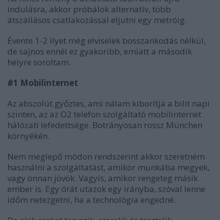
indulásra, akkor próbálok alternatív, több
átszállásos csatlakozással eljutni egy metróig.
Évente 1-2 ilyet még elviselek bosszankodás nélkül,
de sajnos ennél ez gyakoribb, emiatt a második
helyre soroltam.
#1 Mobilinternet
Az abszolút győztes, ami nálam kiborítja a bilit napi
szinten, az az O2 telefon szolgáltató mobilinternet
hálózati lefedettsége. Botrányosan rossz München
környékén.
Nem meglepő módon rendszerint akkor szeretném
használni a szolgáltatást, amikor munkába megyek,
vagy onnan jövök. Vagyis, amikor rengeteg másik
ember is. Egy órát utazok egy irányba, szóval lenne
időm netezgetni, ha a technológia engedné.