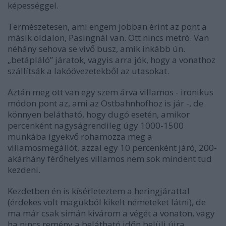
képességgel.
Természetesen, ami engem jobban érint az pont a
másik oldalon, Pasingnál van. Ott nincs metró. Van
néhány sehova se vivő busz, amik inkább ún.
„betápláló” járatok, vagyis arra jók, hogy a vonathoz
szállítsák a lakóövezetekből az utasokat.
Aztán meg ott van egy szem árva villamos - ironikus
módon pont az, ami az Ostbahnhofhoz is jár -, de
könnyen belátható, hogy dugó esetén, amikor
percenként nagyságrendileg úgy 1000-1500
munkába igyekvő rohamozza meg a
villamosmegállót, azzal egy 10 percenként járó, 200-
akárhány férőhelyes villamos nem sok mindent tud
kezdeni.
Kezdetben én is kísérleteztem a heringjárattal
(érdekes volt magukból kikelt németeket látni), de
ma már csak simán kivárom a végét a vonaton, vagy
ha nincs remény a belátható időn belüli újra