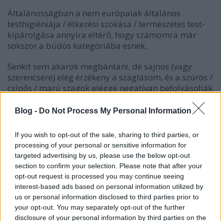
Általánosságban a nem európaiak általános
testhigiéniája / étkezési szokása / természetes test-
kipárolgása annyira eltérő, hogy számomra már
sokszor a büdös kategóriába esnek.
Senkit sem akarok megbántani, de sajnos (vagy
szerencsére) elég érzékeny a szaglásom, és a szúrós /
csípős / marú szagok eléggé negatívan befolyásolják
a közérzetemet.
Blog -
Do Not Process My Personal Information
Ugyanez a helyzet, amikor, ha valaki lóhalálában fut
a tömegközlekedési eszközhöz, és pont velem
If you wish to opt-out of the sale, sharing to third parties, or
szemben áll meg vagy ül le, akkor szinte biztos, hogy
processing of your personal or sensitive information for
nem állt módjában fogat mosni korábban. Ezt a rám
targeted advertising by us, please use the below opt-out
irányított teli szájjal lihegésből szoktam érezni.
section to confirm your selection. Please note that after your
Pechem van a szagokkal kapcsolatban (is).
opt-out request is processed you may continue seeing
interest-based ads based on personal information utilized by
Sok a cenzúrázott, vulgáris minőségjelzős
us or personal information disclosed to third parties prior to
mondatszerkezet-függő, aki nem bírja kivárni, hogy
your opt-out. You may separately opt-out of the further
kiérjen az állomásról, hanem már a szűk peronon, a
disclosure of your personal information by third parties on the