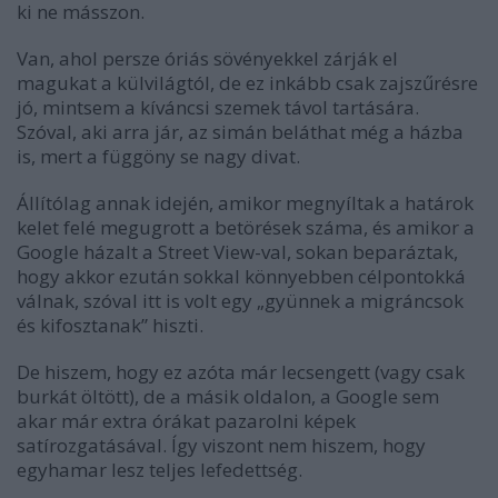
ki ne másszon.
Van, ahol persze óriás sövényekkel zárják el
magukat a külvilágtól, de ez inkább csak zajszűrésre
jó, mintsem a kíváncsi szemek távol tartására.
Szóval, aki arra jár, az simán beláthat még a házba
is, mert a függöny se nagy divat.
Állítólag annak idején, amikor megnyíltak a határok
kelet felé megugrott a betörések száma, és amikor a
Google házalt a Street View-val, sokan beparáztak,
hogy akkor ezután sokkal könnyebben célpontokká
válnak, szóval itt is volt egy „gyünnek a migráncsok
és kifosztanak” hiszti.
De hiszem, hogy ez azóta már lecsengett (vagy csak
burkát öltött), de a másik oldalon, a Google sem
akar már extra órákat pazarolni képek
satírozgatásával. Így viszont nem hiszem, hogy
egyhamar lesz teljes lefedettség.