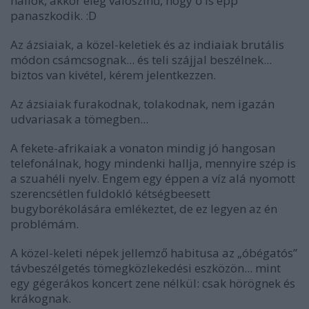
hallok, akkor elég valószínű, hogy ő is épp
panaszkodik. :D
Az ázsiaiak, a közel-keletiek és az indiaiak brutális
módon csámcsognak... és teli szájjal beszélnek...
biztos van kivétel, kérem jelentkezzen.
Az ázsiaiak furakodnak, tolakodnak, nem igazán
udvariasak a tömegben...
A fekete-afrikaiak a vonaton mindig jó hangosan
telefonálnak, hogy mindenki hallja, mennyire szép is
a szuahéli nyelv. Engem egy éppen a víz alá nyomott
szerencsétlen fuldokló kétségbeesett
bugyborékolására emlékeztet, de ez legyen az én
problémám.
A közel-keleti népek jellemző habitusa az „óbégatós”
távbeszélgetés tömegközlekedési eszközön... mint
egy gégerákos koncert zene nélkül: csak hörögnek és
krákognak.