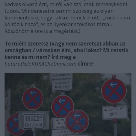
kedves olvasó érti, miről van szó, csak reménykedni
tudok. Mindenesetre semmi szükség az olyan
kommentekre, hogy „akkor minek él ott”, „miért nem
költözik haza”, és az ilyenkor szokásos társai.
Köszönöm előre is a megértést.)
Te miért szeretsz (vagy nem szeretsz) abban az
országban / városban élni, ahol laksz? Mi tetszik
benne és mi nem? Írd meg a
hataratkeloKUKAChotmail.com
címre!