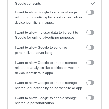
Google consents
egyik számláról a másikra bármelyik belföldi
bankfiók között.
I want to allow Google to enable storage
related to advertising like cookies on web or
Nos, Németországban ilyen nincs. Itt még mindig
device identifiers in apps.
van, hogy 1-2 munkanap kell ehhez a bankok között.
Ha én a TargoBankos számlámról utalok péntek
I want to allow my user data to be sent to
délelőtt 10 órakor egy Sparkasse-s számlára, akkor
Google for online advertising purposes.
az hétfő délutánra fog csak odaérni.
I want to allow Google to send me
Pontosan ugyanezen okból kifolyólag, nagyjából én
personalized advertising.
vagyok az utolsó a cégnél, aki örülhet, hogy
megérkezett a fizetés.
I want to allow Google to enable storage
related to analytics like cookies on web or
#2 Tömegközlekedés
device identifiers in apps.
A müncheni, és környéki tömegközlekedés, HA NEM
I want to allow Google to enable storage
KLAPPOL MINDEN. Amikor a gépezetbe porszem
related to functionality of the website or app.
kerül, kártyavárként dől össze a precíz rendszer.
I want to allow Google to enable storage
Ennek több összetevője egymást erősíti.
related to personalization.