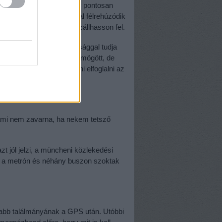
elvény a megállóba, akkor pontosan
szállók. Nagy dirrel-durral félrehúzódik
vilégiuma, hogy elsőként szállhasson fel.
jtóban, hogy kellő alapossággal tudja
el feltart mindenkit maga mögött, de
ók is előre tudjanak jönni elfoglalni az
 ami nem zavarna, ha nekem tetsző
 jól jelzi, a müncheni közlekedési
ket a metrón és néhány buszon szoktak
sabb találmányának a GPS után. Utóbbi