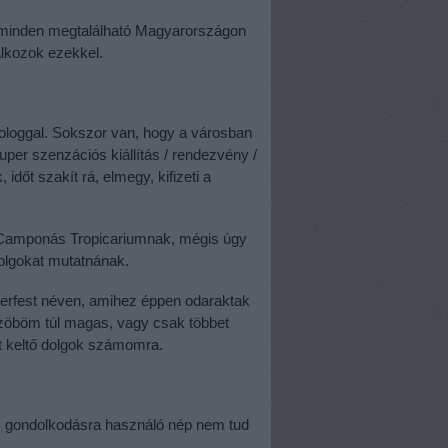
ok minden megtalálható Magyarországon
lálkozok ezekkel.
loggal. Sokszor van, hogy a városban
uper szenzációs kiállítás / rendezvény /
időt szakít rá, elmegy, kifizeti a
a Camponás Tropicariumnak, mégis úgy
dolgokat mutatnának.
ierfest néven, amihez éppen odaraktak
üszöböm túl magas, vagy csak többet
st keltő dolgok számomra.
c gondolkodásra használó nép nem tud