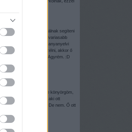
ben mind a két oldalon parkolnak, ezzel
ők jószándékát, hogy próbálnak segíteni
mettel, és a létező legudvariasabb
gy a németed koránt sem anyanyelvi
yányival lassabban beszélni, akkor ő
y folytatja, mint előtte. Agyrém. :D
az ajtóban maradt hely, de könyörgöm,
l, helyet adva azoknak, aki ott
iért olyan nagy kérés ez? De nem. Ő ott