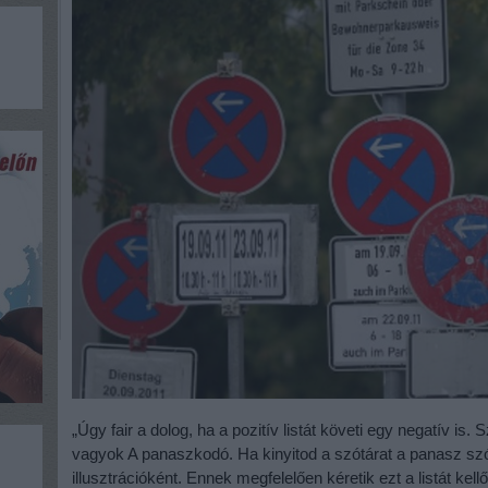
„Úgy fair a dolog, ha a pozitív listát követi egy negatív is
vagyok A panaszkodó. Ha kinyitod a szótárat a panasz sz
illusztrációként. Ennek megfelelően kéretik ezt a listát ke