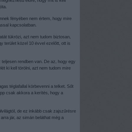
megnézhesd előre, hogy mit is kell
ióta.
 ennek fényében nem értem, hogy mire
tással kapcsolatban.
tát tükrözi, azt nem tudom biztosan,
y terület közel 10 évvel ezelőtt, ott is
teljesen rendben van. De az, hogy egy
ét ki kell törölni, azt nem tudom mire
 téglafallal körbevenni a telket. Sőt
pp csak akkora a kerítés, hogy a
lvilágtól, de ez inkább csak zajszűrésre
 arra jár, az simán beláthat még a