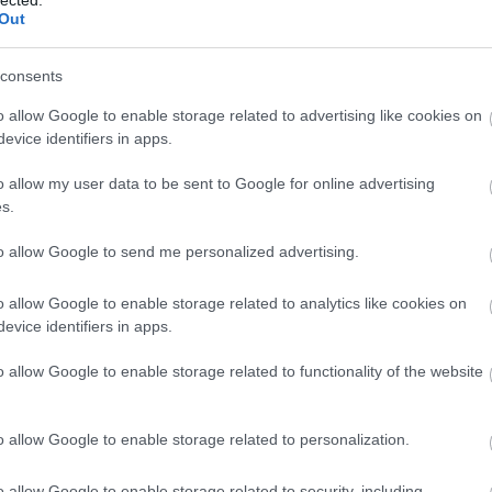
közlekedésre kijelölt utca, amin busz is közlekedik, miköz
Out
egy busz szélességűre szűkítve az utat.
#7 „Megértő” emberek
consents
Ez sem olyan eget verő probléma, inkább mutatja az itt él
o allow Google to enable storage related to advertising like cookies on
evice identifiers in apps.
neked a nyelvtanulásban. Ugyanis, amikor beszélsz egy né
formában - amit még egy német se használna - jelzed, ho
o allow my user data to be sent to Google for online advertising
szintű, és megkéred, hogy ha volna olyan kedves egy hang
s.
megértően azt mondja, hogy semmi probléma, majd ugyanúg
to allow Google to send me personalized advertising.
#6 Idióta utasok
Leszállásnál
o allow Google to enable storage related to analytics like cookies on
evice identifiers in apps.
Értem én, hogy csúcsforgalom van, emiatt neki már csak 
legyen már annyi esze, hogy a következő megállóban leszál
o allow Google to enable storage related to functionality of the website
szeretnének leszállni, és majd utána simán visszaszáll. M
áll az ajtóban, és kerülgetni kell a szűkös helyen.
o allow Google to enable storage related to personalization.
sek
Felszállásnál
o allow Google to enable storage related to security, including