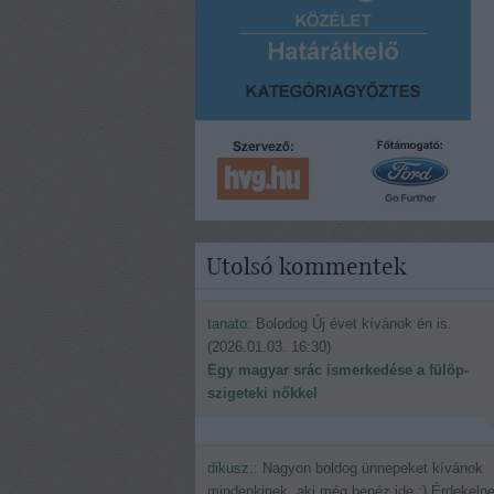
Utolsó kommentek
tanato:
Bolodog Új évet kívánok én is.
(
2026.01.03. 16:30
)
Egy magyar srác ismerkedése a fülöp-
szigeteki nőkkel
dikusz.:
Nagyon boldog ünnepeket kívánok
mindenkinek, aki még benéz ide.:) Érdekeln