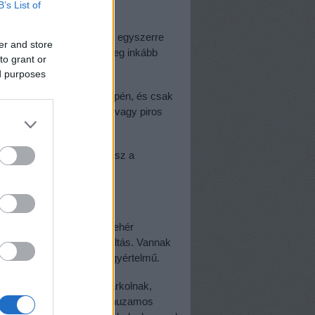
B’s List of
ek, ahol a szembe sávok egyszerre
er and store
nesen. A balra fordulók, meg inkább
to grant or
ed purposes
ör ott ragadnak az út közepén, és csak
nesen haladók elfogytak (vagy piros
jól megtermett csuklós busz a
dni utána menni.
lni tilos táblácska. Kis fehér
őtt és után érvényes-e a tiltás. Vannak
mra furcsa, de legalább egyértelmű.
i is használják ezt, és parkolnak,
lyen található olyan, párhuzamos