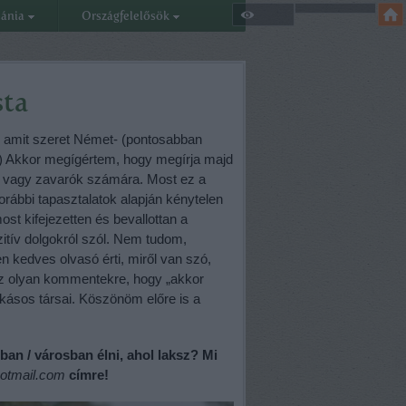
eánia
Országfelelősök
sta
g, amit szeret Német- (pontosabban
) Akkor megígértem, hogy megírja majd
ők, vagy zavarók számára. Most ez a
orábbi tapasztalatok alapján kénytelen
ost kifejezetten és bevallottan a
zitív dolgokról szól. Nem tudom,
n kedves olvasó érti, miről van szó,
z olyan kommentekre, hogy „akkor
zokásos társai. Köszönöm előre is a
an / városban élni, ahol laksz? Mi
otmail.com
címre!