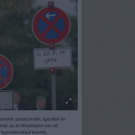
. Szeretek panaszkodni. Igazából én
ónál, az én fényképem van ott
llő humorérzékkel kezelni.