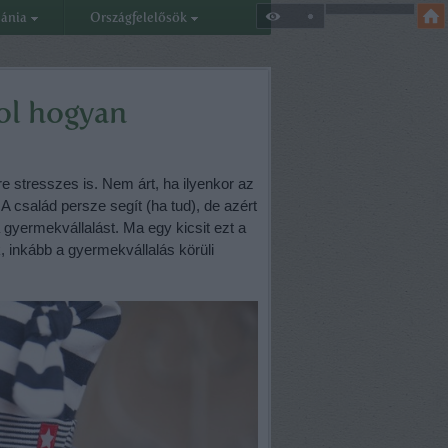
eánia
Országfelelősök
ol hogyan
 stresszes is. Nem árt, ha ilyenkor az
 család persze segít (ha tud), de azért
gyermekvállalást. Ma egy kicsit ezt a
, inkább a gyermekvállalás körüli