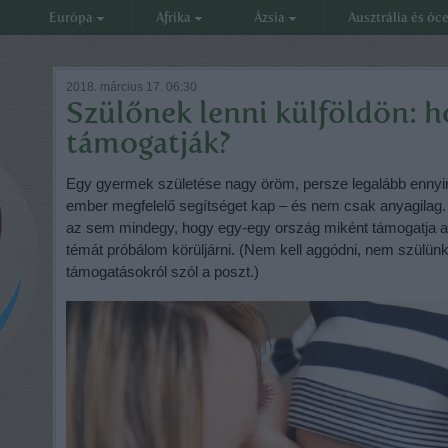
Európa
Afrika
Ázsia
Ausztrália és óc
2018. március 17. 06:30
Szülőnek lenni külföldön: h
támogatják?
Egy gyermek születése nagy öröm, persze legalább ennyire
ember megfelelő segítséget kap – és nem csak anyagilag. A
az sem mindegy, hogy egy-egy ország miként támogatja a 
témát próbálom körüljárni. (Nem kell aggódni, nem szülünk
támogatásokról szól a poszt.)