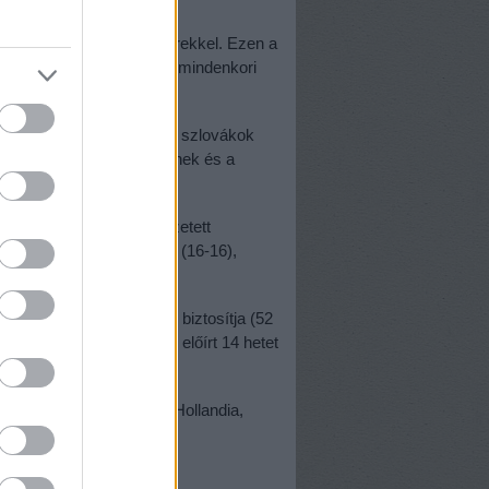
aradhatnak otthon a gyerekkel. Ezen a
ek (nyilván azért is, mert a mindenkori
szerhez).
len 166 héttel, mögöttük a szlovákok
yarország (160), de a csehek és a
ájcban a legrövidebb a fizetett
rszágban és Hollandiában (16-16),
t Királyság és Írország biztosítja (52
 akik csak a minimálisan előírt 14 hetet
usztria, Franciaország, Hollandia,
-öt.
s is nagyobb.