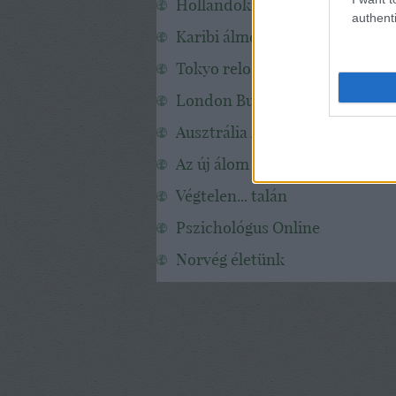
Hollandokk
authenti
Karibi álmok
Tokyo reloaded
London Budapest Metro
Ausztrália A-tól Z-ig
Az új álom
Végtelen... talán
Pszichológus Online
Norvég életünk