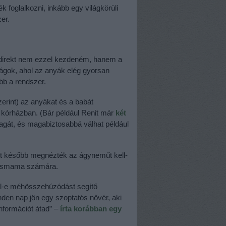
foglalkozni, inkább egy világkörüli
zer.
 direkt nem ezzel kezdeném, hanem a
zágok, ahol az anyák elég gyorsan
bb a rendszer.
erint) az anyákat és a babát
 a kórházban. (Bár például Renit már
két
 magát, és magabiztosabbá válhat például
picit később megnézték az ágyneműt kell-
a kismama számára.
nél-e méhösszehúzódást segítő
inden nap jön egy szoptatós nővér, aki
nformációt átad” –
írta korábban egy