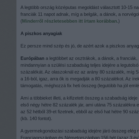
A legtöbb ország középutas megoldást választott 10-15 n
franciák 11 napot adnak, míg a belgák, a dánok, a norvégok
(
Minderről részletesebben itt írtam korábban.
)
A piszkos anyagiak
Ez persze mind szép és jó, de azért azok a piszkos anyag
Európában
a legtöbbet az osztrákok, a dánok, a franciák,
mindannyian a szülési szabadság teljes idejére a legutols
százalékát. Az olaszoknál ez az arány 80 százalék, míg S
a 16-ból, igaz, arra ők is megadják a 80 százalékot. Az íre
támogatás, méghozzá fix heti összeg (legutóbb ha jól eml
Ami a többieket illeti, a kifizetett összeg a szabadság ideje
első négy hétre 82 százalék jár, ami utána 75 százalékra 
az 52 hétből 39-et fizetnek, ebből az első hat hétre 90 szá
(kb. 140 fontot).
A gyermekgondozási szabadság idejére járó összeg elég 
Franciaországban és Németországban 156 hét (azaz 3 év)