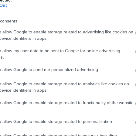
Out
Minden rendszer lényeges eleme, hogy a szülők meddig m
téren a volt szocialista országok kifejezetten jól teljesíten
consents
kormányok nem mertek / akartak hozzányúlni a régi rend
o allow Google to enable storage related to advertising like cookies on
Az OECD egy korábbi listája szerint az észtek állnak az é
evice identifiers in apps.
(164), majd a nagy kivétel finnek jönnek (161), aztán Mag
o allow my user data to be sent to Google for online advertising
bolgárok is több mint 100 hetet fizetnek.
s.
Ami a lista másik végét illeti, az európai országok közül Sv
to allow Google to send me personalized advertising.
szabadság (14 hét), és csak alig valamivel több Spanyolo
valamint Máltán és Cipruson (18-18).
o allow Google to enable storage related to analytics like cookies on
Nyugat-Európában egyébként a leghosszabb időt az Egyesül
evice identifiers in apps.
és 42 hetet), a legrövidebbet pedig a németek és a svédek,
adják meg (erre uniós irányelv kötelezi őket).
o allow Google to enable storage related to functionality of the website
A többiek közül Olaszország 22, Dánia és Finnország 18, A
Svájc és Spanyolország 16 hetet biztosít, míg a belgák 15
o allow Google to enable storage related to personalization.
sek
Ami az apákat illeti, itt nincsen EU-s irányelv, így a szórá
o allow Google to enable storage related to security, including