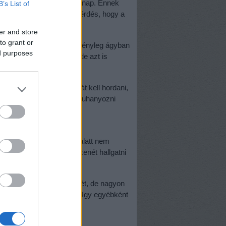
evezett otthonmaradós hónap. Ennek
B’s List of
 ami jól hangzik, más kérdés, hogy a
mel.
er and store
to grant or
ak, az anyának ilyenkor tényleg ágyban
ed purposes
at sem nagyon fogadhat, de azt is
zú ujjú és szárú pizsamát kell hordani,
y nem lehet fürdeni vagy zuhanyozni
latban, de több forrás is
nak, mint hogy ezen idő alatt nem
 kismama. (Rádiózni és zenét hallgatni
zik meg a szigor értelmét, de nagyon
jóval lazább szabályokkal. Úgy egyébként