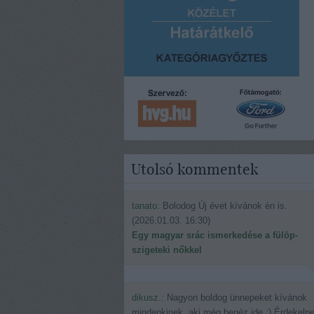
Utolsó kommentek
tanato:
Bolodog Új évet kívánok én is.
(
2026.01.03. 16:30
)
Egy magyar srác ismerkedése a fülöp-
szigeteki nőkkel
dikusz.:
Nagyon boldog ünnepeket kívánok
mindenkinek, aki még benéz ide.:) Érdekeln