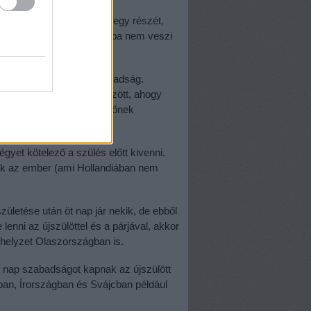
s kivehetik a szabadság egy részét,
a rendszer, hogy ha az apa nem veszi
zámára.
 jár 10 nap fizetett szabadság.
y osztanak fel egymás között, ahogy
ikötés, hogy mindkét szülőnek
l tölteni.
égyet kötelező a szülés előtt kivenni.
ik az ember (ami Hollandiában nem
letése után öt nap jár nekik, de ebből
lenni az újszülöttel és a párjával, akkor
 helyzet Olaszországban is.
5 nap szabadságot kapnak az újszülött
an, Írországban és Svájcban például