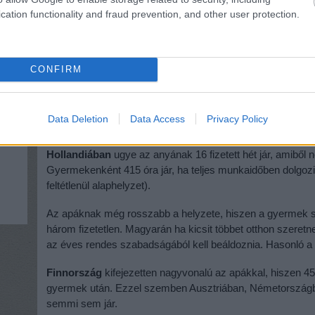
cation functionality and fraud prevention, and other user protection.
Svédországban
már 1974-ben bevezették, hogy az apák i
ma pedig már elsősorban a skandináv országokban olyan 
ki a rendelkezésére álló időt, akkor az elvész a család s
CONFIRM
Az alaphelyzet az, hogy a gyermek megszületését követően
Emellett a két szülő összesen 480 napra jogosult, amit úg
akarnak a gyermek életének első 8 évében. Az egyetlen k
Data Deletion
Data Access
Privacy Policy
legkevesebb három hónapot (ez ugye kb. 90 nap) otthon kel
Hollandiában
ugye az anyának 16 fizetett hét jár, amiből n
Gyermekenként 415 óra jár, ha teljes munkaidőben dolgoz
feltétlenül alaphelyzet).
Az apáknak még rosszabb a helyzete, hiszen a gyermek szü
három fizetetlen. Magyarán ha kicsit többet otthon szeretne 
az éves rendes szabadságából kell beáldoznia. Hasonló a
Finnország
kifejezetten nagyvonalú az apákkal, hiszen 4
gyermek után. Ezzel szemben Ausztriában, Németországb
semmi sem jár.