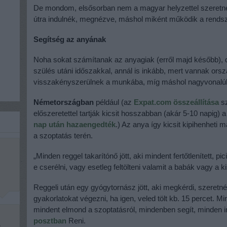
De mondom, elsősorban nem a magyar helyzettel szeretnék 
útra indulnék, megnézve, máshol miként működik a rends
Segítség az anyának
Noha sokat számítanak az anyagiak (erről majd később),
szülés utáni időszakkal, annál is inkább, mert vannak ors
visszakényszerülnek a munkába, míg máshol nagyvonalú
Németországban
például (az
Expat.com összeállítása
sz
előszeretettel tartják kicsit hosszabban (akár 5-10 napig)
nap után hazaengedték
.) Az anya így kicsit kipihenheti
a szoptatás terén.
„Minden reggel takarítónő jött, aki mindent fertőtlenített, 
e cserélni, vagy esetleg feltölteni valamit a babák vagy 
Reggeli után egy gyógytornász jött, aki megkérdi, szeret
gyakorlatokat végezni, ha igen, veled tölt kb. 15 percet. M
mindent elmond a szoptatásról, mindenben segít, minden i
posztban
Reni.
e