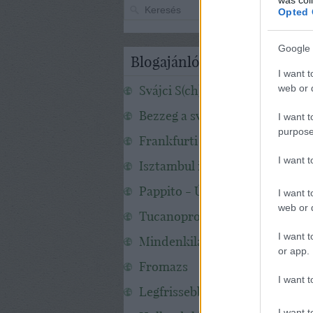
Opted 
Google 
Blogajánló
I want t
Svájci S(ch)apka
web or d
Bezzeg a svédek!
I want t
purpose
Frankfurti mesék
I want 
Isztambul infó
Pappito - Új-Zéland
I want t
web or d
Tucanoprod
I want t
Mindenkilaci
or app.
Fromazs
I want t
Legfrissebb Hawaii Hömbölgé
I want t