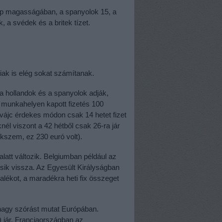
ap magasságában, a spanyolok 15, a
, a svédek és a britek tízet.
iak is elég sokat számítanak.
 a hollandok és a spanyolok adják,
ó munkahelyen kapott fizetés 100
vájc érdekes módon csak 14 hetet fizet
knél viszont a 42 hétből csak 26-ra jár
ékszem, ez 230 euró volt).
 alatt változik. Belgiumban például az
esik vissza. Az Egyesült Királyságban
zalékot, a maradékra heti fix összeget
nagy szórást mutat Európában.
 jár. Franciaországban az