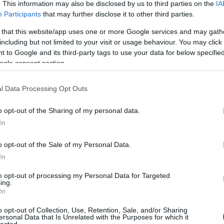
Kínában
nagyon régóta létezik a kismamáknak egy úgyn
:-(((
. This information may also be disclosed by us to third parties on the
IA
elsődleges célja a pihenés és a baba-mama összeszokása,
Participants
that may further disclose it to other third parties.
„zuo yuezit” kissé talán túltolják, legalábbis európai szem
 that this website/app uses one or more Google services and may gath
including but not limited to your visit or usage behaviour. You may click 
Nagyon szigorú szabályai vannak ugyanis, mást ne mondj
 to Google and its third-party tags to use your data for below specifi
a helye, a saját édesanyján és az anyósán kívül látogatók
ogle consent section.
meghatározzák, hogy csak meleg ételt ehet.
Egyébként is rá vannak kattanva a melegre, nyáron is hoss
ő
l Data Processing Opt Outs
nem lehet bekapcsolni a légkondit, de ennél durvább, hog
sem a 30 nap alatt.
o opt-out of the Sharing of my personal data.
In
Őszintén szólva kicsit szkeptikus vagyok a dologgal kapcso
megerősítette, hogy olyan nagyon furcsa szabályok is van
o opt-out of the Sale of my Personal Data.
olvashat, nézhet tévét, nem telefonálhat vagy sms-ezhet a
In
ő
lehet…)
to opt-out of processing my Personal Data for Targeted
Nem csoda, hogy a XXI. században egyre többen kérdőjele
ing.
In
sokan tartják még a külföldön élő kínaiak közül is, igaz, 
még lehet is értelme.
o opt-out of Collection, Use, Retention, Sale, and/or Sharing
ersonal Data that Is Unrelated with the Purposes for which it
Meddig maradhatsz otthon?
lected.