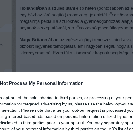
Hollandiában
a szülés utáni első héten (pontosabban az e
egy házhoz járó segítő (kraamzorg) jelenlétét. Ő elsősorb
megtanítja például a szülőknek a gyermekgondozás alapjait 
anyának a szoptatásnál, stb. Összességében átlagosan napi
Nagy-Britanniában
az egészségügyi rendszer mind a vá
ék
biztosít ingyenes támogatást, ami nagyban segíti, hogy a s
lidércnyomássá. Ezen túl a kismamák kapnak segítséget é
Ezek is érdekelhetnek
Not Process My Personal Information
Kiváltságos helyzetben a magyar nők
k,
Kórházi koszt Magyarországon és külföldön
to opt-out of the sale, sharing to third parties, or processing of your per
formation for targeted advertising by us, please use the below opt-out s
Majdnem lekéstem a szülést
r selection. Please note that after your opt-out request is processed y
eing interest-based ads based on personal information utilized by us or
disclosed to third parties prior to your opt-out. You may separately opt-
losure of your personal information by third parties on the IAB’s list of