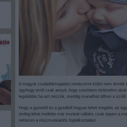
A magyar családtámogatási rendszerre külön nem térnék ki,
úgyhogy erről csak annyit, hogy szerintem történelmi oko
legalábbis ha azt nézzük, meddig maradhat otthon a szülő
Hogy a gyesből és a gyedből hogyan lehet megélni, az eg
elvileg lehet mellette már munkát vállalni, csak éppen a magy
nehezen a részmunkaidős foglalkoztatást.