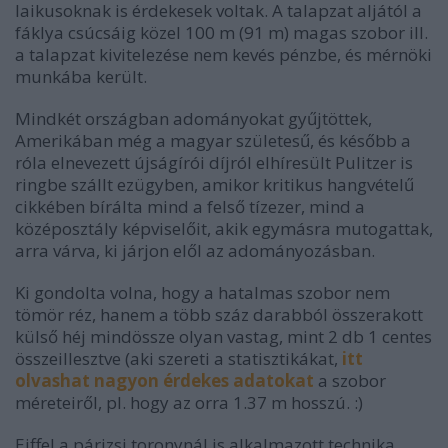
laikusoknak is érdekesek voltak. A talapzat aljától a
fáklya csúcsáig közel 100 m (91 m) magas szobor ill.
a talapzat kivitelezése nem kevés pénzbe, és mérnöki
munkába került.
Mindkét országban adományokat gyűjtöttek,
Amerikában még a magyar születesű, és később a
róla elnevezett újságírói díjról elhíresült Pulitzer is
ringbe szállt ezügyben, amikor kritikus hangvételű
cikkében bírálta mind a felső tízezer, mind a
középosztály képviselőit, akik egymásra mutogattak,
arra várva, ki járjon elől az adományozásban.
Ki gondolta volna, hogy a hatalmas szobor nem
tömör réz, hanem a több száz darabból összerakott
külső héj mindössze olyan vastag, mint 2 db 1 centes
összeillesztve (aki szereti a statisztikákat,
itt
olvashat nagyon érdekes adatokat
a szobor
méreteiről, pl. hogy az orra 1.37 m hosszú. :)
Eiffel a párizsi toronynál is alkalmazott technika