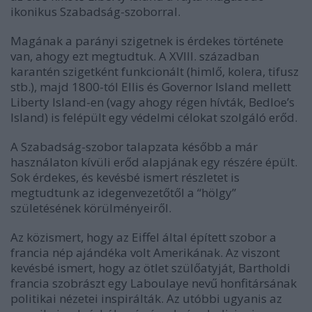
ikonikus Szabadság-szoborral.
Magának a parányi szigetnek is érdekes története
van, ahogy ezt megtudtuk. A XVIII. században
karantén szigetként funkcionált (himlő, kolera, tifusz
stb.), majd 1800-tól Ellis és Governor Island mellett
Liberty Island-en (vagy ahogy régen hívták, Bedloe’s
Island) is felépült egy védelmi célokat szolgáló erőd.
A Szabadság-szobor talapzata később a már
használaton kívüli erőd alapjának egy részére épült.
Sok érdekes, és kevésbé ismert részletet is
megtudtunk az idegenvezetőtől a “hölgy”
születésének körülményeiről.
Az közismert, hogy az Eiffel által épített szobor a
francia nép ajándéka volt Amerikának. Az viszont
kevésbé ismert, hogy az ötlet szülőatyját, Bartholdi
francia szobrászt egy Laboulaye nevű honfitársának
politikai nézetei inspirálták. Az utóbbi ugyanis az