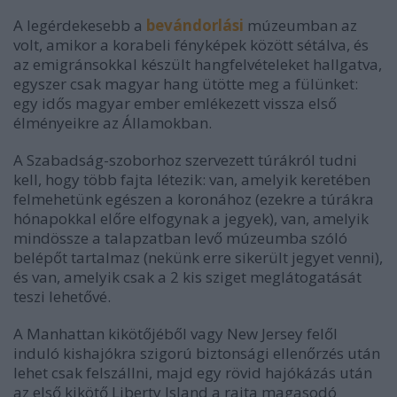
A legérdekesebb a
bevándorlási
múzeumban az
volt, amikor a korabeli fényképek között sétálva, és
az emigránsokkal készült hangfelvételeket hallgatva,
egyszer csak magyar hang ütötte meg a fülünket:
egy idős magyar ember emlékezett vissza első
élményeikre az Államokban.
A Szabadság-szoborhoz szervezett túrákról tudni
kell, hogy több fajta létezik: van, amelyik keretében
felmehetünk egészen a koronához (ezekre a túrákra
hónapokkal előre elfogynak a jegyek), van, amelyik
mindössze a talapzatban levő múzeumba szóló
belépőt tartalmaz (nekünk erre sikerült jegyet venni),
és van, amelyik csak a 2 kis sziget meglátogatását
teszi lehetővé.
A Manhattan kikötőjéből vagy New Jersey felől
induló kishajókra szigorú biztonsági ellenőrzés után
lehet csak felszállni, majd egy rövid hajókázás után
az első kikötő Liberty Island a rajta magasodó