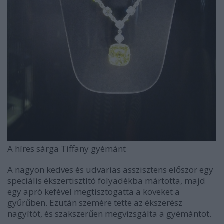
A híres sárga Tiffany gyémánt
A nagyon kedves és udvarias asszisztens először egy
speciális ékszertisztító folyadékba mártotta, majd
egy apró kefével megtisztogatta a köveket a
gyűrűben. Ezután szemére tette az ékszerész
nagyítót, és szakszerűen megvizsgálta a gyémántot.