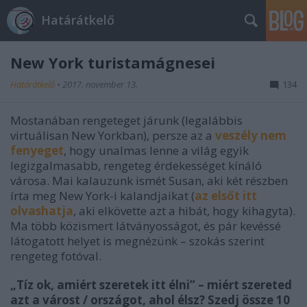
Határátkelő
New York turistamágnesei
Határátkelő
•
2017. november 13.
134
Mostanában rengeteget járunk (legalábbis
virtuálisan New Yorkban), persze az a
veszély nem
fenyeget
, hogy unalmas lenne a világ egyik
legizgalmasabb, rengeteg érdekességet kínáló
városa. Mai kalauzunk ismét Susan, aki két részben
írta meg New York-i kalandjaikat (
az elsőt itt
olvashatja
, aki elkövette azt a hibát, hogy kihagyta).
Ma több közismert látványosságot, és pár kevéssé
látogatott helyet is megnézünk – szokás szerint
rengeteg fotóval.
„Tíz ok, amiért szeretek itt élni” – miért szereted
azt a várost / országot, ahol élsz? Szedj össze 10