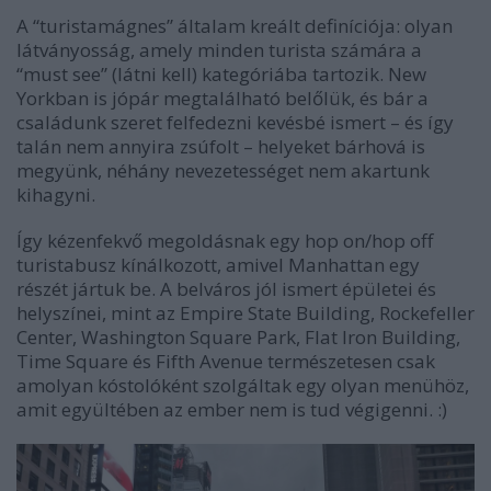
A “turistamágnes” általam kreált definíciója: olyan
látványosság, amely minden turista számára a
“must see” (látni kell) kategóriába tartozik. New
Yorkban is jópár megtalálható belőlük, és bár a
családunk szeret felfedezni kevésbé ismert – és így
talán nem annyira zsúfolt – helyeket bárhová is
megyünk, néhány nevezetességet nem akartunk
kihagyni.
Így kézenfekvő megoldásnak egy hop on/hop off
turistabusz kínálkozott, amivel Manhattan egy
részét jártuk be. A belváros jól ismert épületei és
helyszínei, mint az Empire State Building, Rockefeller
Center, Washington Square Park, Flat Iron Building,
Time Square és Fifth Avenue természetesen csak
amolyan kóstolóként szolgáltak egy olyan menühöz,
amit együltében az ember nem is tud végigenni. :)