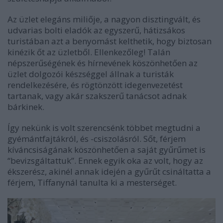
Az üzlet elegáns miliője, a nagyon disztingvált, és
udvarias bolti eladók az egyszerű, hátizsákos
turistában azt a benyomást kelthetik, hogy biztosan
kinézik őt az üzletből. Ellenkezőleg! Talán
népszerűségének és hírnevének köszönhetően az
üzlet dolgozói készséggel állnak a turisták
rendelkezésére, és rögtönzött idegenvezetést
tartanak, vagy akár szakszerű tanácsot adnak
bárkinek.
Így nekünk is volt szerencsénk többet megtudni a
gyémántfajtákról, és -csiszolásról. Sőt, férjem
kíváncsiságának köszönhetően a saját gyűrűmet is
“bevizsgáltattuk”. Ennek egyik oka az volt, hogy az
ékszerész, akinél annak idején a gyűrűt csináltatta a
férjem, Tiffanynál tanulta ki a mesterséget.