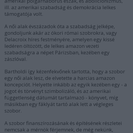
amerikai polgárháborús észak, és abolicionizmus,
ill. az amerikai szabadság és demokrácia lelkes
támogatója volt.
A női alak évszázadok óta a szabadság jelképe,
gondoljunk akár az ókori római szobrokra, vagy
Delacroix híres festményére, amelyen egy kissé
ledéren öltözött, de lelkes amazon vezeti
szabadságra a népet Párizsban, kezében egy
zászlóval.
Bartholdi így kézenfekvőnek tartotta, hogy a szobor
egy női alak lesz, de elvetette a harcias amazon
koncepciót. Helyette inkább az egyik kezében egy - a
jogot és törvényt szimbolizáló, és az amerikai
függetlenség dátumát tartalmazó - könyvet, míg
másikban egy fáklyát tartó alak lett a végleges
szobor.
A szobor finanszírozásának és építésének részletei
nemcsak a mérnök férjemnek, de még nekünk,