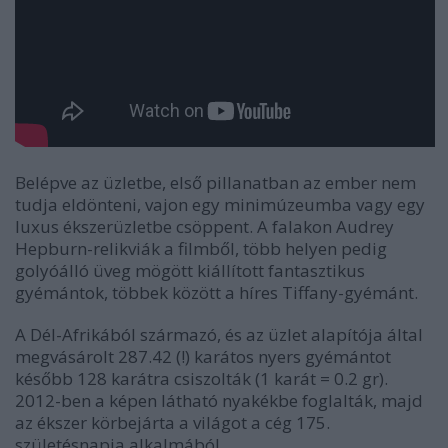
Belépve az üzletbe, első pillanatban az ember nem
tudja eldönteni, vajon egy minimúzeumba vagy egy
luxus ékszerüzletbe csöppent. A falakon Audrey
Hepburn-relikviák a filmből, több helyen pedig
golyóálló üveg mögött kiállított fantasztikus
gyémántok, többek között a híres Tiffany-gyémánt.
A Dél-Afrikából származó, és az üzlet alapítója által
megvásárolt 287.42 (!) karátos nyers gyémántot
később 128 karátra csiszolták (1 karát = 0.2 gr).
2012-ben a képen látható nyakékbe foglalták, majd
az ékszer körbejárta a világot a cég 175.
születésnapja alkalmából.