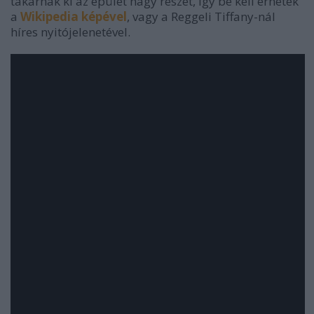
takarnák ki az épület nagy részét, így be kell érnetek
a
Wikipedia képével
, vagy a Reggeli Tiffany-nál
híres nyitójelenetével.