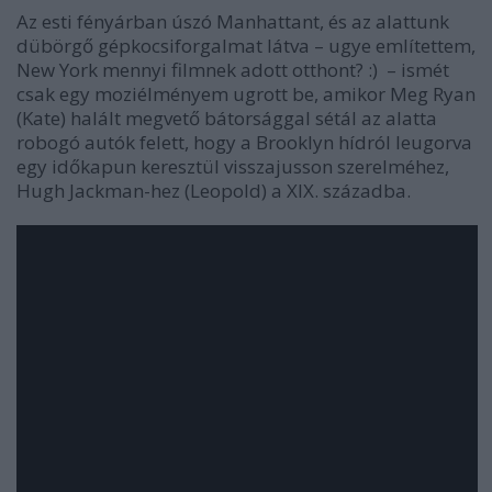
Az esti fényárban úszó Manhattant, és az alattunk
dübörgő gépkocsiforgalmat látva – ugye említettem,
New York mennyi filmnek adott otthont? :) – ismét
csak egy moziélményem ugrott be, amikor Meg Ryan
(Kate) halált megvető bátorsággal sétál az alatta
robogó autók felett, hogy a Brooklyn hídról leugorva
egy időkapun keresztül visszajusson szerelméhez,
Hugh Jackman-hez (Leopold) a XIX. századba.