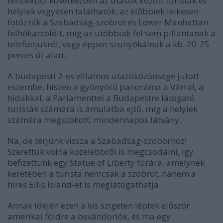
fentiekből következően az utasok között turisták és
helyiek vegyesen találhatók: az előbbiek lelkesen
fotózzák a Szabadság-szobrot és Lower Manhattan
felhőkarcolóit, míg az utóbbiak fel sem pillantanak a
telefonjukról, vagy éppen szunyókálnak a kb. 20-25
perces út alatt.
A budapesti 2-es villamos utazóközönsége jutott
eszembe, hiszen a gyönyörű panoráma a Várral, a
hidakkal, a Parlamenttel a Budapestre látogató
turisták számára is ámulatba ejtő, míg a helyiek
számára megszokott, mindennapos látvány.
Na, de térjünk vissza a Szabadság-szoborhoz!
Szerettük volna közelebbről is megcsodálni, így
befizettünk egy Statue of Liberty túrára, amelynek
keretében a turista nemcsak a szobrot, hanem a
híres Ellis Island-et is meglátogathatja.
Annak idején ezen a kis szigeten léptek először
amerikai földre a bevándorlók, és ma egy