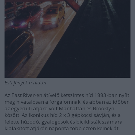
Esti fények a hídon
Az East River-en átívelő kétszintes híd 1883-ban nyílt
meg hivatalosan a forgalomnak, és abban az időben
az egyedüli átjáró volt Manhattan és Brooklyn
között. Az ikonikus híd 2 x 3 gépkocsi sávján, és a
felette húzódó, gyalogosok és biciklisták számára
kialakított átjárón naponta több ezren kelnek át.