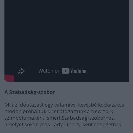
A Szabadság-szobor
Mi az időutazást egy valamivel kevésbé kockázatos
módon próbáltuk ki: ellátogattunk a New York
szimbólumaként ismert Szabadság-szoborhoz,
amelyet sokan csak Lady Liberty-ként emlegetnek.