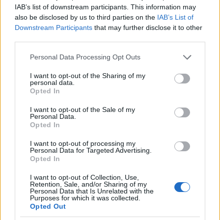
IAB’s list of downstream participants. This information may
also be disclosed by us to third parties on the
IAB’s List of
Downstream Participants
that may further disclose it to other
third parties.
Please note that this website/app uses one or more Google
Personal Data Processing Opt Outs
services and may gather and store information including but
not limited to your visit or usage behaviour. You may click to
I want to opt-out of the Sharing of my
personal data.
grant or deny consent to Google and its third-party tags to
Opted In
use your data for below specified purposes in below Google
consent section.
I want to opt-out of the Sale of my
Az Alwyn Court
Personal Data.
Opted In
I want to opt-out of processing my
Personal Data for Targeted Advertising.
Opted In
I want to opt-out of Collection, Use,
Retention, Sale, and/or Sharing of my
Personal Data that Is Unrelated with the
Purposes for which it was collected.
Opted Out