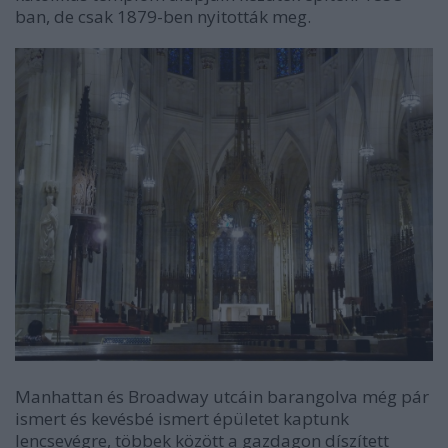
ban, de csak 1879-ben nyitották meg.
Manhattan és Broadway utcáin barangolva még pár
ismert és kevésbé ismert épületet kaptunk
lencsevégre, többek között a gazdagon díszített