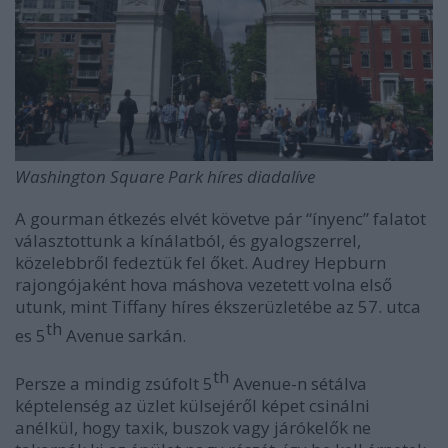
Washington Square Park híres diadalíve
A gourman étkezés elvét követve pár “ínyenc” falatot
választottunk a kínálatból, és gyalogszerrel,
közelebbről fedeztük fel őket. Audrey Hepburn
rajongójaként hova máshova vezetett volna első
utunk, mint Tiffany híres ékszerüzletébe az 57. utca
th
es 5
Avenue sarkán.
th
Persze a mindig zsúfolt 5
Avenue-n sétálva
képtelenség az üzlet külsejéről képet csinálni
anélkül, hogy taxik, buszok vagy járókelők ne