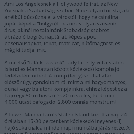
Ami Los Angelesnek a Hollywood felirat, az New
Yorknak a Szabadság-szobor. Nincs olyan turista, aki
anélkül búcsúzna el a várostól, hogy ne csinálna
jópár képet a “hölgyről”, és nincs olyan szuvenír
árus, akinél ne találnánk Szabadság szobrot
ábrázoló bögrét, naptárat, képeslapot,
baseballsapkát, tollat, matricát, hűtőmágnest, és
még ki tudja, mit.
A mi első “találkozásunk” Lady Liberty-vel a Staten
Island és Manhattan között közlekedő komphajó
fedélzetén történt. A komp (ferry) szó hallatán
először úgy gondoltam rá, mint a mi hagyományos,
dunai vagy balatoni kompjainkra, ehhez képest ez a
hajó egy 90 m hosszú és 20 m széles, több mint
4.000 utast befogadó, 2.800 tonnás monstrum!
A Lower Manhattan és Staten Island között a nap 24
órájában 15-30 percenként közlekedő ingyenes (!)
hajó sokaknak a mindennapi munkába járás része. A