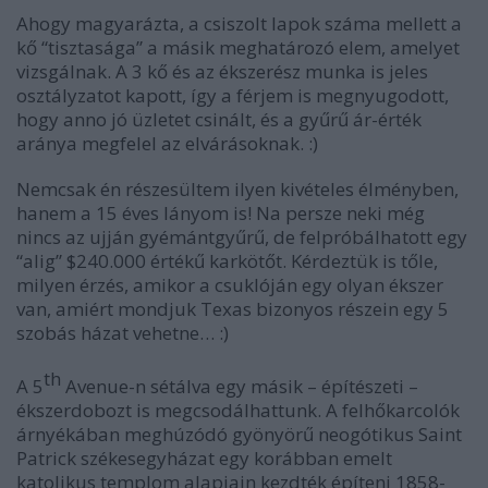
Ahogy magyarázta, a csiszolt lapok száma mellett a
kő “tisztasága” a másik meghatározó elem, amelyet
vizsgálnak. A 3 kő és az ékszerész munka is jeles
osztályzatot kapott, így a férjem is megnyugodott,
hogy anno jó üzletet csinált, és a gyűrű ár-érték
aránya megfelel az elvárásoknak. :)
Nemcsak én részesültem ilyen kivételes élményben,
hanem a 15 éves lányom is! Na persze neki még
nincs az ujján gyémántgyűrű, de felpróbálhatott egy
“alig” $240.000 értékű karkötőt. Kérdeztük is tőle,
milyen érzés, amikor a csuklóján egy olyan ékszer
van, amiért mondjuk Texas bizonyos részein egy 5
szobás házat vehetne… :)
th
A 5
Avenue-n sétálva egy másik – építészeti –
ékszerdobozt is megcsodálhattunk. A felhőkarcolók
árnyékában meghúzódó gyönyörű neogótikus Saint
Patrick székesegyházat egy korábban emelt
katolikus templom alapjain kezdték építeni 1858-