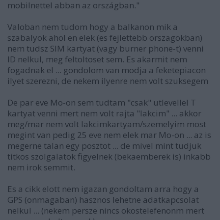
mobilnettel abban az országban."
Valoban nem tudom hogy a balkanon mik a
szabalyok ahol en elek (es fejlettebb orszagokban)
nem tudsz SIM kartyat (vagy burner phone-t) venni
ID nelkul, meg feltoltoset sem. Es akarmit nem
fogadnak el ... gondolom van modja a feketepiacon
ilyet szerezni, de nekem ilyenre nem volt szuksegem
De par eve Mo-on sem tudtam "csak" utlevellel T
kartyat venni mert nem volt rajta "lakcim" ... akkor
meg/mar nem volt lakcimkartyam/szemelyim most
megint van pedig 25 eve nem elek mar Mo-on ... az is
megerne talan egy posztot ... de mivel mint tudjuk
titkos szolgalatok figyelnek (bekaemberek is) inkabb
nem irok semmit.
Es a cikk elott nem igazan gondoltam arra hogy a
GPS (onmagaban) hasznos lehetne adatkapcsolat
nelkul ... (nekem persze nincs okostelefenonm mert