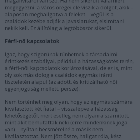
magánvitáról van szó. Ha nem sikerült valamiért
megegyezni, a város öregei elé viszik a dolgot, akik –
alaposan meghallgatva a feleket – végül is a
családok kezébe adják a javaslatukat, elsimítani
nekik kell. Ez állítólag a legtöbbször sikerül.
Férfi-nő kapcsolatok
Igaz, hogy szigorúnak tűnhetnek a társadalmi
érintkezés szabályai, például a házasságkötés terén,
a férfi-női kapcsolatok korlátozásával, de ez is, mint
oly sok más dolog a családok egymás iránti
tiszteletén alapul (az adott, és kritizálható női
egyenjogúság mellett, persze).
Nem történhet meg olyan, hogy az egymás számára
kiválasztott két fiatal – visszalépve a házasság
lehetőségétől, mert esetleg nem olyanra számított,
mint akit bemutattak neki (erre mindenkinek joga
van) – nyíltan becsmérelné a másik nem-
kiválasztottat. Nem jött össze, hallgat róla, kész.