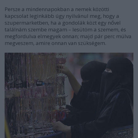
Persze a mindennapokban a nemek közötti
kapcsolat leginkább úgy nyilvánul meg, hogy a
szupermarketben, ha a gondolák közt egy nővel
találnám szembe magam – lesütöm a szemem, és
megfordulva elmegyek onnan; majd pár perc múlva
megveszem, amire onnan van szükségem.