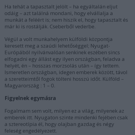
Ha tehát a tapasztalt jelölt – ha egyáltalán eljut
odáig – azt találná mondani, hogy elvállalja a
munkát a feléért is; nem hiszik el, hogy tapasztalt és
már ki is rostálják. Cseberből vederbe.
Végül a volt munkahelyem külföldi központja
keresett meg a szaúdi lehetőséggel; Nyugat-
Európából nyilvánvalóan senkinek eszében sincs
elfogadni egy állást egy ilyen országban, feladva a
helyét, én – hosszas morzsolás után – így tettem.
Ismeretlen országban, idegen emberek között, távol
a szeretteimtől fogok tölteni hosszú időt. Külföld –
Magyarország : 1 – 0.
Figyelnek egymásra
Fogalmam sem volt, milyen ez a világ, milyenek az
emberek itt. Nyugaton szinte mindenki fejében csak
a sztereotípia él, hogy olajban gazdag és négy
feleség engedélyezett.