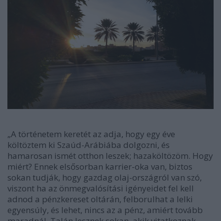
„A történetem keretét az adja, hogy egy éve
költöztem ki Szaúd-Arábiába dolgozni, és
hamarosan ismét otthon leszek; hazaköltözöm. Hogy
miért? Ennek elsősorban karrier-oka van, biztos
sokan tudják, hogy gazdag olaj-országról van szó,
viszont ha az önmegvalósítási igényeidet fel kell
adnod a pénzkereset oltárán, felborulhat a lelki
egyensúly, és lehet, nincs az a pénz, amiért tovább
maradnál. Talán lesznek sokan, akik vitatkoznak