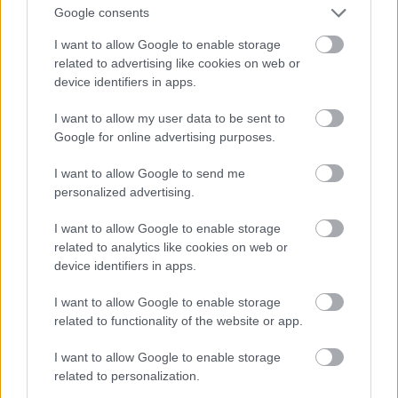
Google consents
nem lehet próféta. Külföld – Magyarország : 2 – 2.
I want to allow Google to enable storage
Egyedül nem jó. Szép dolog a komoly expat
related to advertising like cookies on web or
teljesítmény, büszke is vagyok arra, amit ebben az
device identifiers in apps.
idegen országban sikerült létrehozni a munkámmal,
befektetett energiámmal.
I want to allow my user data to be sent to
Google for online advertising purposes.
A feladat az volt, hogy indítsunk el egy iskolát, egy
szakképző intézményt a szaúdi állam kérésére,
I want to allow Google to send me
nyugati oktatási modell és gyakorlat szerint. Ezt
personalized advertising.
sikeresen elértük, működik, és sokkal jobb
állapotban hagyjuk itt az oktatást, mint ahogyan a
I want to allow Google to enable storage
kezünkbe adták egy éve.
related to analytics like cookies on web or
device identifiers in apps.
Hiányzik, hogy valami hasonlót csináljak otthon,
I want to allow Google to enable storage
létre tudjak hozni valamit, miközben újra együtt
related to functionality of the website or app.
lehetek a szeretteimmel, a családommal. Adjunk
egymásnak egy új esélyt, Magyarország,
I want to allow Google to enable storage
hazaköltözöm.”
related to personalization.