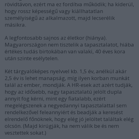
rövidtávon, ezért ma ez fordítva működik; ha kiderül,
hogy rossz képességű vagy kiállhatatlan
személyiségű az alkalmazott, majd lecserélik
másikra.
A legfontosabb sajnos az életkor (hiánya).
Magyarországon nem tisztelik a tapasztalatot, hiába
értékes tudás birtokában van valaki, 40 éves kora
után szinte esélytelen.
Két tárgyalóképes nyelvvel kb. 1,5 év, anélkül akár
2,5 év is lehet manapság, míg ilyen korban munkát
talál az ember, mondják. A HR-esek azt azért tudják,
hogy az idősebb, nagy tapasztalatú jelölt dupla
annyit fog kérni, mint egy fiatalabb, ezért
megelégszenek a negyedannyi tapasztalattal sem
rendelkezővel feleannyiért és beadják a keresést
elrendelő főnöknek, hogy elég jó jelöltet találtak elég
olcsón. (Majd kirúgják, ha nem válik be és nem
vesztettek sokat.)