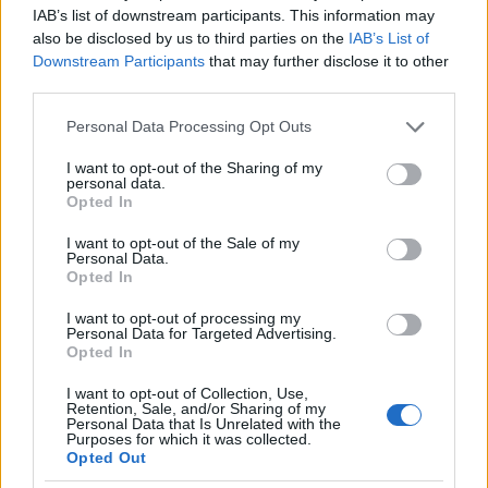
meleg van ehhez, a kisgyerekek vígan szaladgálnak
IAB’s list of downstream participants. This information may
ilyenkor éjjel, hogy másnap aztán végigaludják a
also be disclosed by us to third parties on the
IAB’s List of
nappalt), ahol mindent végigmutogattak nekünk,
Downstream Participants
that may further disclose it to other
mindent végigkóstoltattak velünk, tevegelnem is
third parties.
kellett, és végül a polgármesterrel és a teljes
Please note that this website/app uses one or more Google
városvezetéssel együtt iszogattunk arab kávét és
Personal Data Processing Opt Outs
services and may gather and store information including but
arab teát egy hagyományos beduin sátorban
not limited to your visit or usage behaviour. You may click to
I want to opt-out of the Sharing of my
szőnyegeken kuporogva, ahogy dukál. Mi voltunk a
personal data.
grant or deny consent to Google and its third-party tags to
“fura idegenek”.
Opted In
use your data for below specified purposes in below Google
consent section.
I want to opt-out of the Sale of my
Mikor megkérdezték tőlem, hogy merre van
Personal Data.
Magyarország és hogy sok teve van-e nálunk, először
Opted In
is nagyon meglepődtek, hogy teve az csak az
állatkertben látható, de megnyugodtak, hogy ló
I want to opt-out of processing my
Personal Data for Targeted Advertising.
azért van pár.
Opted In
Kiderült, hogy sokan nem értették, mi az a Hungary /
I want to opt-out of Collection, Use,
Retention, Sale, and/or Sharing of my
ˈhʌŋɡəri/ és amikor mondtam: magyar, rögtön
Personal Data that Is Unrelated with the
felderült az arcuk, hiszen így már értik: ‘ál mádzsár’.
Purposes for which it was collected.
Opted Out
Jól esett magyarnak lenni, idegen földön csupán
ezzel tiszteletet kivívni. Az ember a saját hazájában