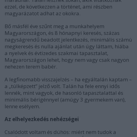
ezzel, de következzen a történet, ami részben
magyarázatot adhat az okokra.
Bő másfél éve szűnt meg a munkahelyem
Magyarországon, és 8 hónapnyi keresés, százas
nagyságrendű beadott jelentkezés, minimális számú
megkeresés és nulla ajánlat után úgy láttam, hiába
a nyelvek és évtizedes szakmai tapasztalat,
Magyarországon lehet, hogy nem vagy csak nagyon
nehezen terem babér.
A legfinomabb visszajelzés – ha egyáltalán kaptam –
a „túlképzett” jelző volt. Talán ha fele ennyi idős
lennék, mint vagyok, de hasonló tapasztalattal és
minimális bérigénnyel (amúgy 3 gyermekem van),
lenne esélyem.
Az elhelyezkedés nehézségei
Csalódott voltam és dühös: miért nem tudok a