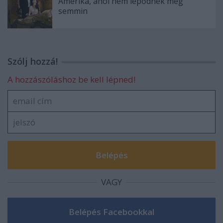
Amerika, ahol nem lepődnek meg
semmin
Szólj hozzá!
A hozzászóláshoz be kell lépned!
VAGY