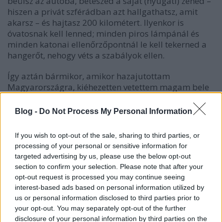
beülsz az autóba, beteszed a saját (nyugati) zenéd –
hiszen a privát szférádban azt hallgathatsz, amit
akarsz – és hajtasz 200 kilométert. Ilyenkor is
óvatosnak kell lenned; minden piros lámpánál és
minden katonai ellenőrzőpontnál le kell tekerned a
hangerőt, nehogy véts a szabályok ellen.
Így aztán bármikor, amikor hazajutottam
Magyarországra, kiéhezetten vetettem magam bele
a kulturális lehetőségek élvezetébe; mozi, koncert,
színház – mindez nagyon hiányzott és még
Blog -
Do Not Process My Personal Information
hangsúlyosabbá is vált (bár korábban is nagy
kultúra-fogyasztó voltam), hogy Magyarország, ezen
If you wish to opt-out of the sale, sharing to third parties, or
belül Budapest, a szülővárosom milyen kellemes és
processing of your personal or sensitive information for
színvonalas kulturális élettel is rendelkezik. Külföld –
targeted advertising by us, please use the below opt-out
Magyarország : 2 – 1.
section to confirm your selection. Please note that after your
opt-out request is processed you may continue seeing
Mi, a fura idegenek
interest-based ads based on personal information utilized by
us or personal information disclosed to third parties prior to
Egyik este 10-től éjjel 2-ig egy búcsúban voltunk (itt
your opt-out. You may separately opt-out of the further
éjjel vannak a közösségi rendezvények, nappal túl
disclosure of your personal information by third parties on the