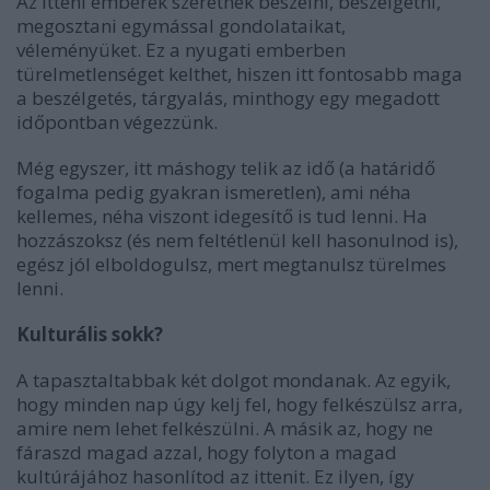
Az itteni emberek szeretnek beszélni, beszélgetni,
megosztani egymással gondolataikat,
véleményüket. Ez a nyugati emberben
türelmetlenséget kelthet, hiszen itt fontosabb maga
a beszélgetés, tárgyalás, minthogy egy megadott
időpontban végezzünk.
Még egyszer, itt máshogy telik az idő (a határidő
fogalma pedig gyakran ismeretlen), ami néha
kellemes, néha viszont idegesítő is tud lenni. Ha
hozzászoksz (és nem feltétlenül kell hasonulnod is),
egész jól elboldogulsz, mert megtanulsz türelmes
lenni.
Kulturális sokk?
A tapasztaltabbak két dolgot mondanak. Az egyik,
hogy minden nap úgy kelj fel, hogy felkészülsz arra,
amire nem lehet felkészülni. A másik az, hogy ne
fáraszd magad azzal, hogy folyton a magad
kultúrájához hasonlítod az ittenit. Ez ilyen, így