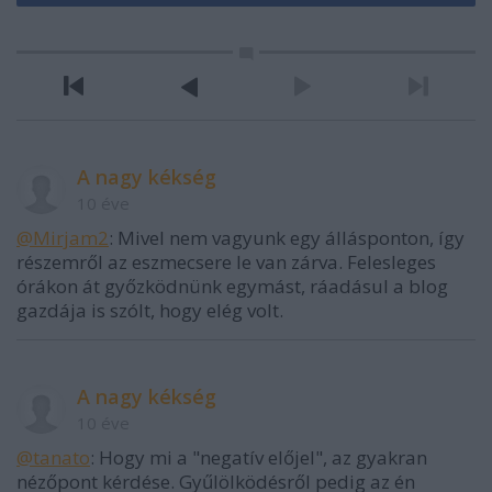
A nagy kékség
10 éve
@Mirjam2
: Mivel nem vagyunk egy állásponton, így
részemről az eszmecsere le van zárva. Felesleges
órákon át győzködnünk egymást, ráadásul a blog
gazdája is szólt, hogy elég volt.
A nagy kékség
10 éve
@tanato
: Hogy mi a "negatív előjel", az gyakran
nézőpont kérdése. Gyűlölködésről pedig az én