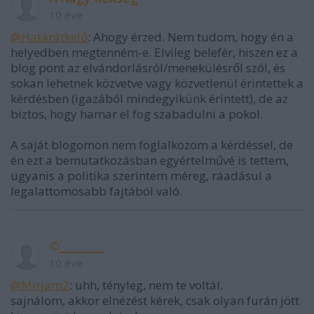
10 éve
@Határátkelő
: Ahogy érzed. Nem tudom, hogy én a
helyedben megtenném-e. Elvileg belefér, hiszen ez a
blog pont az elvándorlásról/menekülésről szól, és
sokan lehetnek közvetve vagy közvetlenül érintettek a
kérdésben (igazából mindegyikünk érintett), de az
biztos, hogy hamar el fog szabadulni a pokol.
A saját blogomon nem foglalkozom a kérdéssel, de
én ezt a bemutatkozásban egyértelművé is tettem,
ugyanis a politika szerintem méreg, ráadásul a
legalattomosabb fajtából való.
©________
10 éve
@Mirjam2
: uhh, tényleg, nem te voltál.
sajnálom, akkor elnézést kérek, csak olyan furán jött