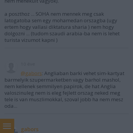
nem menekult vagyok).
a poszthoz ... SOHA nem mennek meg csak
latogatoba sem egy mohamedan orszagba (ugy
ertem hogy vallasi diktatura sharia ) nem hogy
dolgozni ... (tudom szaudi arabia-ba nem is lehet
turista vizumot kapni )
10 éve
@gabors
: Angliaban barki vehet sim-kartyat
barmelyik szupermarketben vagy barhol mashol,
nem kellenek semmilyen papirok, de hat Anglia
valoszinuleg nem is eleg fejlett orszag neked meg
tele is van muszlimokkal, szoval jobb ha nem mesz
oda...
gabors