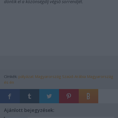
döntik el a közönségdíj végső sorrendjét.
Címkék:
pályázat
Magyarország
Szaúd-Arábia
Magyarország
és én
Ajánlott bejegyzések: