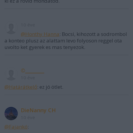
ki ez a rövid mondatod.
10 éve
@Honthy Hanna
: Bocsi, kihozott a sodrombol
a konteo plusz az alattam levo folyoson reggel ota
uvolto ket gyerek es mas tenyezok.
©________
10 éve
@Határátkelő
: ez jó ötlet.
DieNanny CH
10 éve
@Fajankó
: