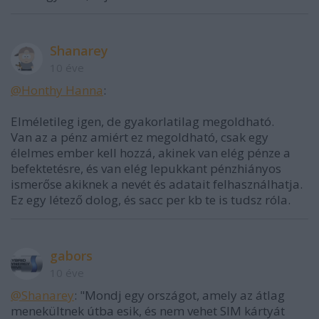
Shanarey
10 éve
@Honthy Hanna
:
Elméletileg igen, de gyakorlatilag megoldható.
Van az a pénz amiért ez megoldható, csak egy
élelmes ember kell hozzá, akinek van elég pénze a
befektetésre, és van elég lepukkant pénzhiányos
ismerőse akiknek a nevét és adatait felhasználhatja.
Ez egy létező dolog, és sacc per kb te is tudsz róla.
gabors
10 éve
@Shanarey
: "Mondj egy országot, amely az átlag
menekültnek útba esik, és nem vehet SIM kártyát