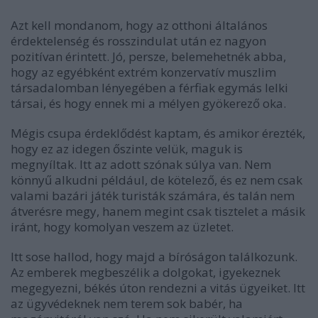
Azt kell mondanom, hogy az otthoni általános
érdektelenség és rosszindulat után ez nagyon
pozitívan érintett. Jó, persze, belemehetnék abba,
hogy az egyébként extrém konzervatív muszlim
társadalomban lényegében a férfiak egymás lelki
társai, és hogy ennek mi a mélyen gyökerező oka.
Mégis csupa érdeklődést kaptam, és amikor érezték,
hogy ez az idegen őszinte velük, maguk is
megnyíltak. Itt az adott szónak súlya van. Nem
könnyű alkudni például, de kötelező, és ez nem csak
valami bazári játék turisták számára, és talán nem
átverésre megy, hanem megint csak tisztelet a másik
iránt, hogy komolyan veszem az üzletet.
Itt sose hallod, hogy majd a bíróságon találkozunk.
Az emberek megbeszélik a dolgokat, igyekeznek
megegyezni, békés úton rendezni a vitás ügyeiket. Itt
az ügyvédeknek nem terem sok babér, ha