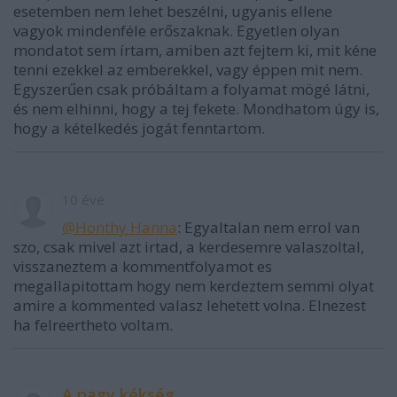
esetemben nem lehet beszélni, ugyanis ellene
vagyok mindenféle erőszaknak. Egyetlen olyan
mondatot sem írtam, amiben azt fejtem ki, mit kéne
tenni ezekkel az emberekkel, vagy éppen mit nem.
Egyszerűen csak próbáltam a folyamat mögé látni,
és nem elhinni, hogy a tej fekete. Mondhatom úgy is,
hogy a kételkedés jogát fenntartom.
10 éve
@Honthy Hanna
: Egyaltalan nem errol van
szo, csak mivel azt irtad, a kerdesemre valaszoltal,
visszaneztem a kommentfolyamot es
megallapitottam hogy nem kerdeztem semmi olyat
amire a kommented valasz lehetett volna. Elnezest
ha felreertheto voltam.
A nagy kékség