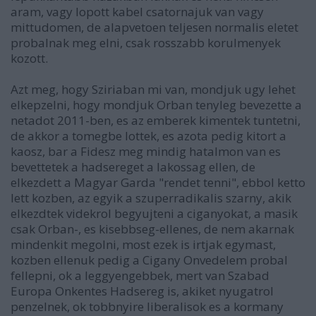
aram, vagy lopott kabel csatornajuk van vagy
mittudomen, de alapvetoen teljesen normalis eletet
probalnak meg elni, csak rosszabb korulmenyek
kozott.
Azt meg, hogy Sziriaban mi van, mondjuk ugy lehet
elkepzelni, hogy mondjuk Orban tenyleg bevezette a
netadot 2011-ben, es az emberek kimentek tuntetni,
de akkor a tomegbe lottek, es azota pedig kitort a
kaosz, bar a Fidesz meg mindig hatalmon van es
bevettetek a hadsereget a lakossag ellen, de
elkezdett a Magyar Garda "rendet tenni", ebbol ketto
lett kozben, az egyik a szuperradikalis szarny, akik
elkezdtek videkrol begyujteni a ciganyokat, a masik
csak Orban-, es kisebbseg-ellenes, de nem akarnak
mindenkit megolni, most ezek is irtjak egymast,
kozben ellenuk pedig a Cigany Onvedelem probal
fellepni, ok a leggyengebbek, mert van Szabad
Europa Onkentes Hadsereg is, akiket nyugatrol
penzelnek, ok tobbnyire liberalisok es a kormany