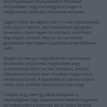
szülőhazámban elhelyezkedni? Általában
elmondható, hogy ma Magyarországon a
meghirdetett állásokra robotokat keresnek.
Legyen fiatal, de legyen azért 2-5 éves tapasztalata
(sőt, olyat is láttam, ahol pályakezdő igazgatót
kerestek), szóval legyen formálható, alakítható
végrehajtó, zsoldos. Nem jó, ha van önálló
gondolata, mert akkor a lojalitása is kérdőjelessé
válik.
Magán az interjún még véletlenül sem szabad
kreatívnak, feltűnőnek, meglepőnek vagy
szokatlannak tűnni. Azt kell mondani, amit az
interjúztató hallani akar: mindent megcsinálok,
amire utasítanak. A leginkább a szakmai tudást
nézik, amit azonnal hasznosítani tud a cég.
Tudjuk, hogy nem így kéne; valójában a
képességeket vagy tapasztalatot kellene megvenni
és megtanítani a szakmát, de ez sokba kerülne