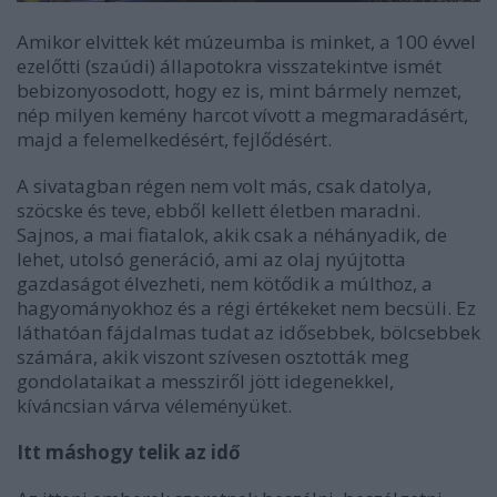
Amikor elvittek két múzeumba is minket, a 100 évvel
ezelőtti (szaúdi) állapotokra visszatekintve ismét
bebizonyosodott, hogy ez is, mint bármely nemzet,
nép milyen kemény harcot vívott a megmaradásért,
majd a felemelkedésért, fejlődésért.
A sivatagban régen nem volt más, csak datolya,
szöcske és teve, ebből kellett életben maradni.
Sajnos, a mai fiatalok, akik csak a néhányadik, de
lehet, utolsó generáció, ami az olaj nyújtotta
gazdaságot élvezheti, nem kötődik a múlthoz, a
hagyományokhoz és a régi értékeket nem becsüli. Ez
láthatóan fájdalmas tudat az idősebbek, bölcsebbek
számára, akik viszont szívesen osztották meg
gondolataikat a messziről jött idegenekkel,
kíváncsian várva véleményüket.
Itt máshogy telik az idő