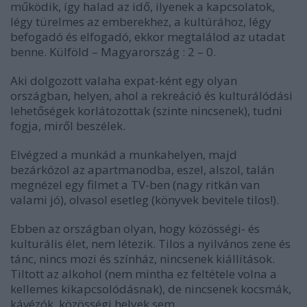
működik, így halad az idő, ilyenek a kapcsolatok,
légy türelmes az emberekhez, a kultúrához, légy
befogadó és elfogadó, ekkor megtalálod az utadat
benne. Külföld – Magyarország : 2 – 0.
Aki dolgozott valaha expat-ként egy olyan
országban, helyen, ahol a rekreáció és kulturálódási
lehetőségek korlátozottak (szinte nincsenek), tudni
fogja, miről beszélek.
Elvégzed a munkád a munkahelyen, majd
bezárkózol az apartmanodba, eszel, alszol, talán
megnézel egy filmet a TV-ben (nagy ritkán van
valami jó), olvasol esetleg (könyvek bevitele tilos!).
Ebben az országban olyan, hogy közösségi- és
kulturális élet, nem létezik. Tilos a nyilvános zene és
tánc, nincs mozi és színház, nincsenek kiállítások.
Tiltott az alkohol (nem mintha ez feltétele volna a
kellemes kikapcsolódásnak), de nincsenek kocsmák,
kávézók, közösségi helyek sem.