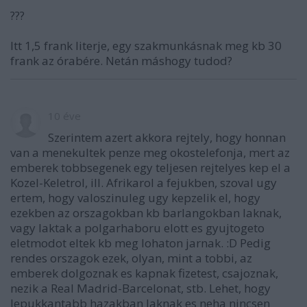
???
Itt 1,5 frank literje, egy szakmunkásnak meg kb 30
frank az órabére. Netán máshogy tudod?
10 éve
Szerintem azert akkora rejtely, hogy honnan
van a menekultek penze meg okostelefonja, mert az
emberek tobbsegenek egy teljesen rejtelyes kep el a
Kozel-Keletrol, ill. Afrikarol a fejukben, szoval ugy
ertem, hogy valoszinuleg ugy kepzelik el, hogy
ezekben az orszagokban kb barlangokban laknak,
vagy laktak a polgarhaboru elott es gyujtogeto
eletmodot eltek kb meg lohaton jarnak. :D Pedig
rendes orszagok ezek, olyan, mint a tobbi, az
emberek dolgoznak es kapnak fizetest, csajoznak,
nezik a Real Madrid-Barcelonat, stb. Lehet, hogy
lepukkantabb hazakban laknak es neha nincsen