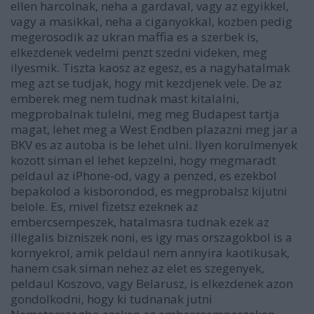
ellen harcolnak, neha a gardaval, vagy az egyikkel,
vagy a masikkal, neha a ciganyokkal, kozben pedig
megerosodik az ukran maffia es a szerbek is,
elkezdenek vedelmi penzt szedni videken, meg
ilyesmik. Tiszta kaosz az egesz, es a nagyhatalmak
meg azt se tudjak, hogy mit kezdjenek vele. De az
emberek meg nem tudnak mast kitalalni,
megprobalnak tulelni, meg meg Budapest tartja
magat, lehet meg a West Endben plazazni meg jar a
BKV es az autoba is be lehet ulni. Ilyen korulmenyek
kozott siman el lehet kepzelni, hogy megmaradt
peldaul az iPhone-od, vagy a penzed, es ezekbol
bepakolod a kisborondod, es megprobalsz kijutni
belole. Es, mivel fizetsz ezeknek az
embercsempeszek, hatalmasra tudnak ezek az
illegalis bizniszek noni, es igy mas orszagokbol is a
kornyekrol, amik peldaul nem annyira kaotikusak,
hanem csak siman nehez az elet es szegenyek,
peldaul Koszovo, vagy Belarusz, is elkezdenek azon
gondolkodni, hogy ki tudnanak jutni