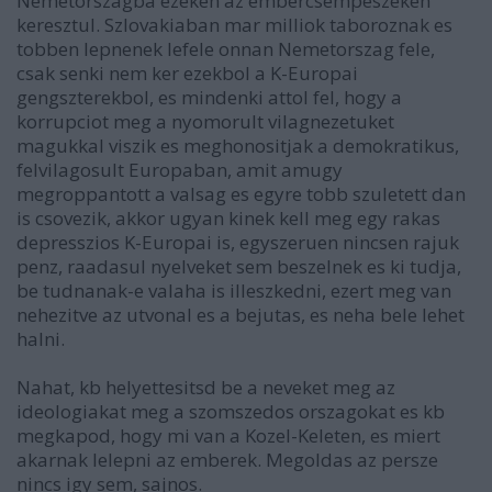
Nemetorszagba ezeken az embercsempeszeken
keresztul. Szlovakiaban mar milliok taboroznak es
tobben lepnenek lefele onnan Nemetorszag fele,
csak senki nem ker ezekbol a K-Europai
gengszterekbol, es mindenki attol fel, hogy a
korrupciot meg a nyomorult vilagnezetuket
magukkal viszik es meghonositjak a demokratikus,
felvilagosult Europaban, amit amugy
megroppantott a valsag es egyre tobb szuletett dan
is csovezik, akkor ugyan kinek kell meg egy rakas
depresszios K-Europai is, egyszeruen nincsen rajuk
penz, raadasul nyelveket sem beszelnek es ki tudja,
be tudnanak-e valaha is illeszkedni, ezert meg van
nehezitve az utvonal es a bejutas, es neha bele lehet
halni.
Nahat, kb helyettesitsd be a neveket meg az
ideologiakat meg a szomszedos orszagokat es kb
megkapod, hogy mi van a Kozel-Keleten, es miert
akarnak lelepni az emberek. Megoldas az persze
nincs igy sem, sajnos.