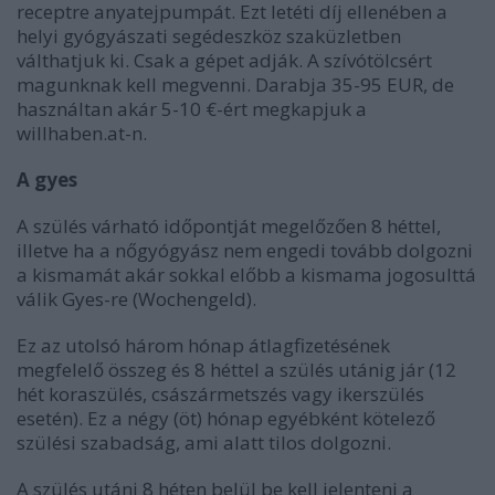
receptre anyatejpumpát. Ezt letéti díj ellenében a
helyi gyógyászati segédeszköz szaküzletben
válthatjuk ki. Csak a gépet adják. A szívótölcsért
magunknak kell megvenni. Darabja 35-95 EUR, de
használtan akár 5-10 €-ért megkapjuk a
willhaben.at-n.
A gyes
A szülés várható időpontját megelőzően 8 héttel,
illetve ha a nőgyógyász nem engedi tovább dolgozni
a kismamát akár sokkal előbb a kismama jogosulttá
válik Gyes-re (Wochengeld).
Ez az utolsó három hónap átlagfizetésének
megfelelő összeg és 8 héttel a szülés utánig jár (12
hét koraszülés, császármetszés vagy ikerszülés
esetén). Ez a négy (öt) hónap egyébként kötelező
szülési szabadság, ami alatt tilos dolgozni.
A szülés utáni 8 héten belül be kell jelenteni a