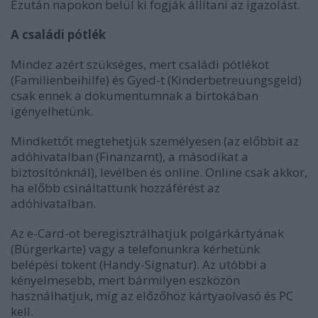
Ezután napokon belül ki fogják állítani az igazolást.
A családi pótlék
Mindez azért szükséges, mert családi pótlékot
(Familienbeihilfe) és Gyed-t (Kinderbetreuungsgeld)
csak ennek a dokumentumnak a birtokában
igényelhetünk.
Mindkettőt megtehetjük személyesen (az előbbit az
adóhivatalban (Finanzamt), a másodikat a
biztosítónknál), levélben és online. Online csak akkor,
ha előbb csináltattunk hozzáférést az
adóhivatalban.
Az e-Card-ot beregisztrálhatjuk polgárkártyának
(Bürgerkarte) vagy a telefonunkra kérhetünk
belépési tokent (Handy-Signatur). Az utóbbi a
kényelmesebb, mert bármilyen eszközön
használhatjuk, míg az előzőhöz kártyaolvasó és PC
kell.