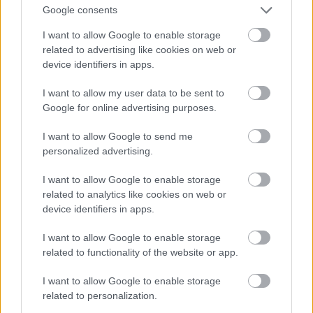
alkalmazásnál is van erre lehetőség, de szabályok
Google consents
némileg eltérnek. Vita esetén érdemes a dolgozók
kamarájához (Arbeiterkammer – AK) fordulni.
I want to allow Google to enable storage
related to advertising like cookies on web or
Ha a család anyagilag gondba kerül a Gyed alatt és
device identifiers in apps.
a Gyed-en kívül nem kap más ellátást, ill. nem tud
dolgozni, akkor a területileg illetékes szociális
I want to allow my user data to be sent to
segélyegylettől (Sozialhilfeverband) igényelhet
Google for online advertising purposes.
létminimumbiztosítást (bedarfsorientierte
I want to allow Google to send me
Mindestsicherung), valamint a tartománytól
personalized advertising.
lakhatási támogatást (Wohnbeihilfe).
I want to allow Google to enable storage
A gyerekorvos
related to analytics like cookies on web or
device identifiers in apps.
Miután hazamentünk a babával, keresnünk kell egy
gyermekorvost. Itt kevésbé nyúlhatunk mellé, de
I want to allow Google to enable storage
ahogy a nőgyógyászoknál láttuk, aki szerződött a
related to functionality of the website or app.
biztosítóval annál nagyüzem van.
I want to allow Google to enable storage
Az oltások nagyjából ugyan azok, mint
related to personalization.
Magyarországon. Kivéve a születés utáni TBC oltást,