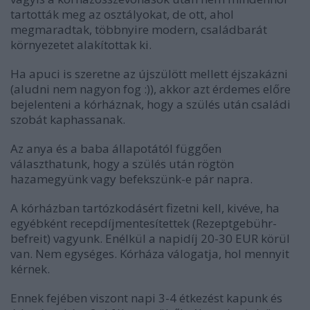
tartották meg az osztályokat, de ott, ahol
megmaradtak, többnyire modern, családbarát
környezetet alakítottak ki.
Ha apuci is szeretne az újszülött mellett éjszakázni
(aludni nem nagyon fog :)), akkor azt érdemes előre
bejelenteni a kórháznak, hogy a szülés után családi
szobát kaphassanak.
Az anya és a baba állapotától függően
választhatunk, hogy a szülés után rögtön
hazamegyünk vagy befekszünk-e pár napra.
A kórházban tartózkodásért fizetni kell, kivéve, ha
egyébként recepdíjmentesítettek (Rezeptgebühr-
befreit) vagyunk. Enélkül a napidíj 20-30 EUR körül
van. Nem egységes. Kórháza válogatja, hol mennyit
kérnek.
Ennek fejében viszont napi 3-4 étkezést kapunk és