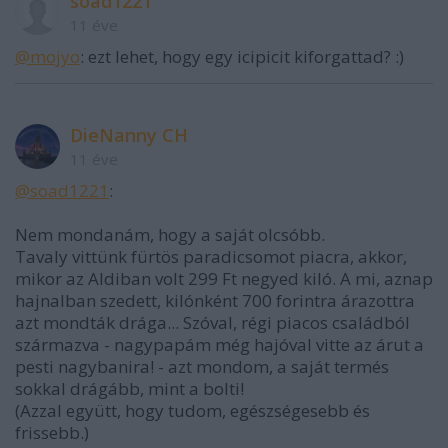
soad1221
11 éve
@mojyo
: ezt lehet, hogy egy icipicit kiforgattad? :)
DieNanny CH
11 éve
@soad1221
:
Nem mondanám, hogy a saját olcsóbb.
Tavaly vittünk fürtös paradicsomot piacra, akkor,
mikor az Aldiban volt 299 Ft negyed kiló. A mi, aznap
hajnalban szedett, kilónként 700 forintra árazottra
azt mondták drága... Szóval, régi piacos családból
származva - nagypapám még hajóval vitte az árut a
pesti nagybanira! - azt mondom, a saját termés
sokkal drágább, mint a bolti!
(Azzal együtt, hogy tudom, egészségesebb és
frissebb.)