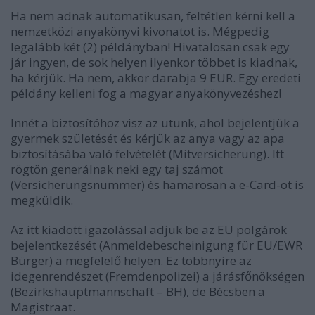
Ha nem adnak automatikusan, feltétlen kérni kell a
nemzetközi anyakönyvi kivonatot is. Mégpedig
legalább két (2) példányban! Hivatalosan csak egy
jár ingyen, de sok helyen ilyenkor többet is kiadnak,
ha kérjük. Ha nem, akkor darabja 9 EUR. Egy eredeti
példány kelleni fog a magyar anyakönyvezéshez!
Innét a biztosítóhoz visz az utunk, ahol bejelentjük a
gyermek születését és kérjük az anya vagy az apa
biztosításába való felvételét (Mitversicherung). Itt
rögtön generálnak neki egy taj számot
(Versicherungsnummer) és hamarosan a e-Card-ot is
megküldik.
Az itt kiadott igazolással adjuk be az EU polgárok
bejelentkezését (Anmeldebescheinigung für EU/EWR
Bürger) a megfelelő helyen. Ez többnyire az
idegenrendészet (Fremdenpolizei) a járásfőnökségen
(Bezirkshauptmannschaft – BH), de Bécsben a
Magistraat.