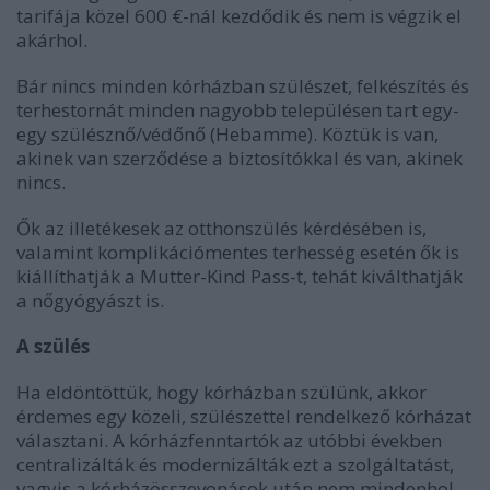
tarifája közel 600 €-nál kezdődik és nem is végzik el
akárhol.
Bár nincs minden kórházban szülészet, felkészítés és
terhestornát minden nagyobb településen tart egy-
egy szülésznő/védőnő (Hebamme). Köztük is van,
akinek van szerződése a biztosítókkal és van, akinek
nincs.
Ők az illetékesek az otthonszülés kérdésében is,
valamint komplikációmentes terhesség esetén ők is
kiállíthatják a Mutter-Kind Pass-t, tehát kiválthatják
a nőgyógyászt is.
A szülés
Ha eldöntöttük, hogy kórházban szülünk, akkor
érdemes egy közeli, szülészettel rendelkező kórházat
választani. A kórházfenntartók az utóbbi években
centralizálták és modernizálták ezt a szolgáltatást,
vagyis a kórházösszevonások után nem mindenhol