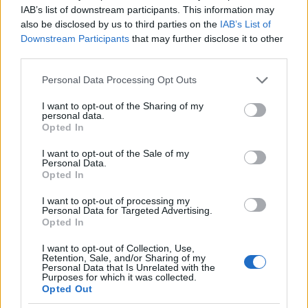
IAB’s list of downstream participants. This information may
év alatt jön meg, de volt már példa egy évre is.
also be disclosed by us to third parties on the
IAB’s List of
Persze a pénzt egy összegben visszamenőlegesen
Downstream Participants
that may further disclose it to other
kifizetik, de amíg ez a papír nem érkezik vissza, egy
third parties.
fillért sem adnak. Gyorsítani azzal lehet, ha
nyilatkozunk az ügyet intéző győri hivatalnak a
Please note that this website/app uses one or more Google
Personal Data Processing Opt Outs
korábbi hazai munkáltatóinkról.
services and may gather and store information including but
not limited to your visit or usage behaviour. You may click to
I want to opt-out of the Sharing of my
A Gyed vége után 4 hétig tart még a védettség.
personal data.
grant or deny consent to Google and its third-party tags to
Opted In
use your data for below specified purposes in below Google
Ha akarunk, a gyermek 7 éves koráig otthon
consent section.
I want to opt-out of the Sale of my
maradhatunk (Elternzeit). Ebben meg kell állapodni
Personal Data.
a munkaadóval és leginkább csökkentett munkaidőt
Opted In
vagy részmunkaidős foglalkoztatást jelent. Ez
I want to opt-out of processing my
kiterjeszti az elbocsátás elleni védelmet a gyermek
Personal Data for Targeted Advertising.
iskolába lépéséig.
Opted In
I want to opt-out of Collection, Use,
Feltétele, hogy a munkaadónak legyen legalább 21
Retention, Sale, and/or Sharing of my
alkalmazottja (velünk együtt) és a Gyes-el, Gyed-el
Personal Data that Is Unrelated with the
Purposes for which it was collected.
együtt legalább 3 éve álljunk alkalmazásban az
Opted Out
adott munkaadónál. Kisebb cégnél és/vagy rövidebb