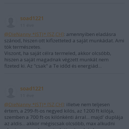
soad1221
11 éve
@DieNanny *ISTJ* [SZ,CH]
: amennyiben eladásra
szánod, hiszen ott kifizetteted a saját munkádat. Ami
tök természetes.
Viszont, ha saját célra termeled, akkor olcsóbb,
hiszen a saját magadnak végzett munkát nem
fizeted ki. Az "csak" a Te időd és energiád...
soad1221
11 éve
@DieNanny *ISTJ* [SZ,CH]
: illetve nem teljesen
értem, a 299-ft-os negyed kilós, az 1200 ft kilója,
szemben a 700 ft-os kilónkénti árral... majd' duplája
az aldis... akkor mégiscsak olcsóbb, max alkudni