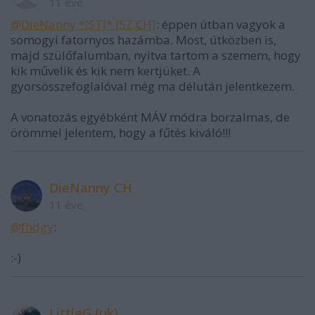
11 éve
@DieNanny *ISTJ* [SZ,CH]
: éppen útban vagyok a
somogyi fatornyos hazámba. Most, útközben is,
majd szülőfalumban, nyitva tartom a szemem, hogy
kik művelik és kik nem kertjüket. A
gyorsösszefoglalóval még ma délután jelentkezem.
A vonatozás egyébként MÁV módra borzalmas, de
örömmel jelentem, hogy a fűtés kiváló!!!
DieNanny CH
11 éve
@fhdgy
:
:-)
LittleG (uk)