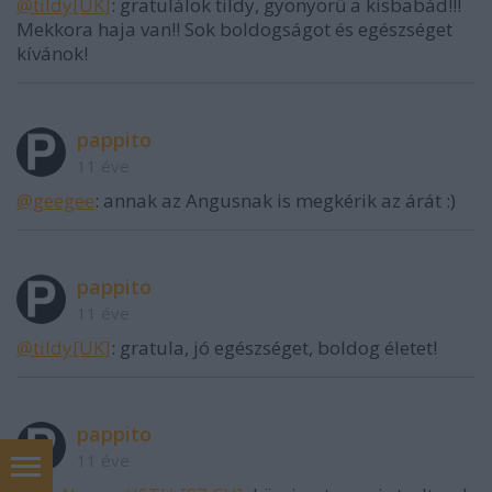
@tildy[UK]
: gratulálok tildy, gyönyörű a kisbabád!!!
Mekkora haja van!! Sok boldogságot és egészséget
kívánok!
pappito
11 éve
@geegee
: annak az Angusnak is megkérik az árát :)
pappito
11 éve
@tildy[UK]
: gratula, jó egészséget, boldog életet!
pappito
11 éve