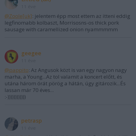
11 éve
@Zoole[uk]
: jelentem épp most ettem az itteni eddig
legfinomabb kolbaszt, Morrisosns-os thick pork
sausage with caramellized onion nyammmmm
geegee
11 éve
@pappito
: Az Angusok közt is van egy nagyon nagy
marha, a Young...Az tol valamit a koncert előtt, és
utána három órát pörög a hátán, úgy gitározik...És
lassan már 70 éves...
:-))))))))))))
petrasp
11 éve