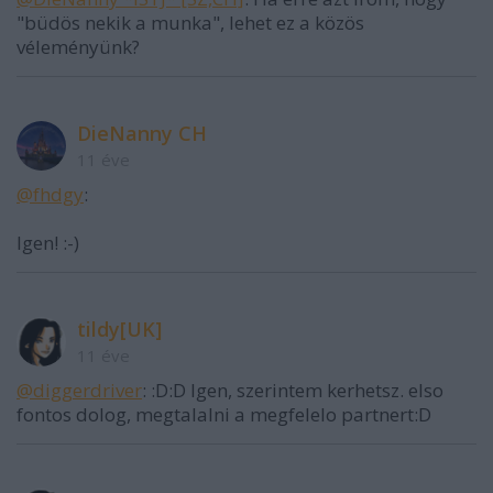
"büdös nekik a munka", lehet ez a közös
véleményünk?
DieNanny CH
11 éve
@fhdgy
:
Igen! :-)
tildy[UK]
11 éve
@diggerdriver
: :D:D Igen, szerintem kerhetsz. elso
fontos dolog, megtalalni a megfelelo partnert:D