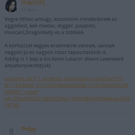
tildy[UK]
11 éve
Vegre itthon amugy, koszonom mindenkinek az
aggodast, kek madar, digger, pappito,
muscari,Dragonlady es a tobbiek.
A korhazzal vegyes erzelmeink vannak, vannak
nagyon jo es nagyon rossz tapasztalatok is.
Addig is 1 kep a kis Kevin Lalarol: (Kevin Lewiskent
anyakonyveztetjuk)
scontent-lhr3-1.xx.fbcdn.net/hphotos-xap1/v/t1.0-
9/11234046_10153429860689286_5355499435036
204957_n.jpg?
oh=70cd9d4221db032b6a16bf598b43fd4e&oe=565
75745
fhdgy