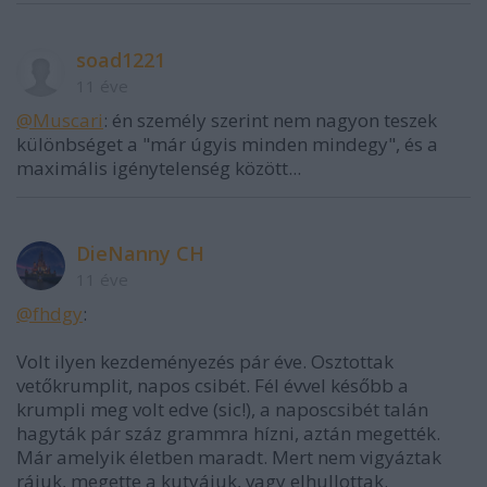
soad1221
11 éve
@Muscari
: én személy szerint nem nagyon teszek
különbséget a "már úgyis minden mindegy", és a
maximális igénytelenség között...
DieNanny CH
11 éve
@fhdgy
:
Volt ilyen kezdeményezés pár éve. Osztottak
vetőkrumplit, napos csibét. Fél évvel később a
krumpli meg volt edve (sic!), a naposcsibét talán
hagyták pár száz grammra hízni, aztán megették.
Már amelyik életben maradt. Mert nem vigyáztak
rájuk, megette a kutyájuk, vagy elhullottak.