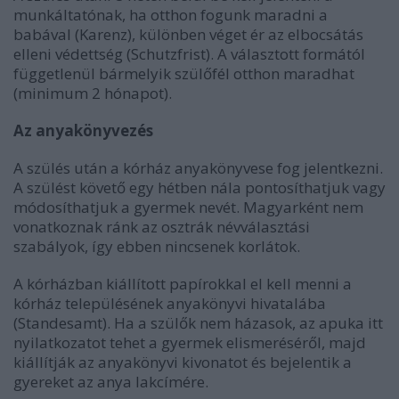
munkáltatónak, ha otthon fogunk maradni a
babával (Karenz), különben véget ér az elbocsátás
elleni védettség (Schutzfrist). A választott formától
függetlenül bármelyik szülőfél otthon maradhat
(minimum 2 hónapot).
Az anyakönyvezés
A szülés után a kórház anyakönyvese fog jelentkezni.
A szülést követő egy hétben nála pontosíthatjuk vagy
módosíthatjuk a gyermek nevét. Magyarként nem
vonatkoznak ránk az osztrák névválasztási
szabályok, így ebben nincsenek korlátok.
A kórházban kiállított papírokkal el kell menni a
kórház településének anyakönyvi hivatalába
(Standesamt). Ha a szülők nem házasok, az apuka itt
nyilatkozatot tehet a gyermek elismeréséről, majd
kiállítják az anyakönyvi kivonatot és bejelentik a
gyereket az anya lakcímére.