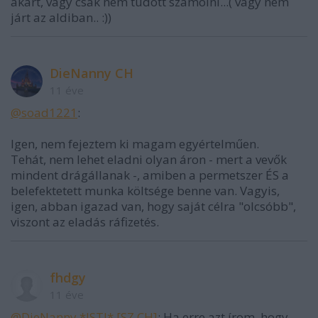
akart, vagy csak nem tudott számolni...( vagy nem
járt az aldiban.. :))
DieNanny CH
11 éve
@soad1221
:
Igen, nem fejeztem ki magam egyértelműen.
Tehát, nem lehet eladni olyan áron - mert a vevők
mindent drágállanak -, amiben a permetszer ÉS a
belefektetett munka költsége benne van. Vagyis,
igen, abban igazad van, hogy saját célra "olcsóbb",
viszont az eladás ráfizetés.
fhdgy
11 éve
@DieNanny *ISTJ* [SZ,CH]
: Ha erre azt írom, hogy