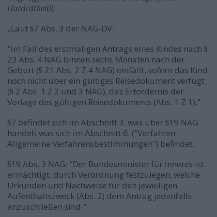
Határátkelő
):
„Laut §7 Abs. 3 der NAG-DV:
"Im Fall des erstmaligen Antrags eines Kindes nach §
23 Abs. 4 NAG binnen sechs Monaten nach der
Geburt (§ 21 Abs. 2 Z 4 NAG) entfällt, sofern das Kind
noch nicht über ein gültiges Reisedokument verfügt
(§ 2 Abs. 1 Z 2 und 3 NAG), das Erfordernis der
Vorlage des gültigen Reisedokuments (Abs. 1 Z 1)."
§7 befindet sich im Abschnitt 3. was über §19 NAG
handelt was sich im Abschnitt 6. ("Verfahren -
Allgemeine Verfahrensbestimmungen") befindet.
§19 Abs. 3 NAG: "Der Bundesminister für Inneres ist
ermächtigt, durch Verordnung festzulegen, welche
Urkunden und Nachweise für den jeweiligen
Aufenthaltszweck (Abs. 2) dem Antrag jedenfalls
anzuschließen sind."