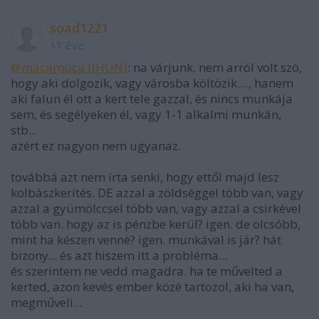
soad1221
11 éve
@macamuca [IHUN]
: na várjunk. nem arról volt szó,
hogy aki dolgozik, vagy városba költözik...., hanem
aki falun él ott a kert tele gazzal, és nincs munkája
sem, és segélyeken él, vagy 1-1 alkalmi munkán,
stb...
azért ez nagyon nem ugyanaz.
továbbá azt nem írta senki, hogy ettől majd lesz
kolbászkerítés. DE azzal a zöldséggel több van, vagy
azzal a gyümölccsel több van, vagy azzal a csirkével
több van. hogy az is pénzbe kerül? igen. de olcsóbb,
mint ha készen venné? igen. munkával is jár? hát
bizony... és azt hiszem itt a probléma...
és szerintem ne vedd magadra. ha te művelted a
kerted, azon kevés ember közé tartozol, aki ha van,
megműveli...