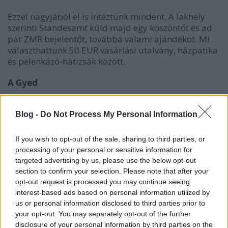
Ezzel nagyjából el is intéztünk mindent. A lakhely
szerinti Standesamt küld majd egy köszöntőt és ad
pár ZMR bejelentőt, továbbá valami ajándékot. Mi
választhattunk 50 EUR vásárlási utalvány, házpatika
és pelenkázó-hátizsák között.
A Gyed
Visszatérve a Gyed-re, ebből több verziót
választhatunk. Jövedelemfüggőt (ami a Wochengeld
Blog -
Do Not Process My Personal Information
80%-a) vagy 12+2, 15+3, 20+4, ill. 30+6 hónaposat. A
„+” utáni hónapok, amiket a másik szülő vehet
If you wish to opt-out of the sale, sharing to third parties, or
igénybe. Ezek fix összeget adnak. Minél hosszabb,
processing of your personal or sensitive information for
annál kevesebb pénz havonta. Lehet mellettük
targeted advertising by us, please use the below opt-out
valamennyit dolgozni, de a maximális
section to confirm your selection. Please note that after your
hozzákereshető jövedelem meg van határozva
opt-out request is processed you may continue seeing
(Zuverdinstgrenze).
interest-based ads based on personal information utilized by
us or personal information disclosed to third parties prior to
Készüljünk fel rá, hogy a biztosító kérni fog egy E
your opt-out. You may separately opt-out of the further
disclosure of your personal information by third parties on the
nyomtatványt Magyarországról, ami jó esetben fél