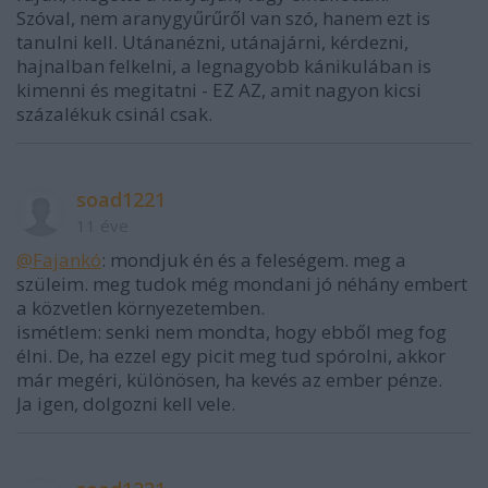
Szóval, nem aranygyűrűről van szó, hanem ezt is
tanulni kell. Utánanézni, utánajárni, kérdezni,
hajnalban felkelni, a legnagyobb kánikulában is
kimenni és megitatni - EZ AZ, amit nagyon kicsi
százalékuk csinál csak.
soad1221
11 éve
@Fajankó
: mondjuk én és a feleségem. meg a
szüleim. meg tudok még mondani jó néhány embert
a közvetlen környezetemben.
ismétlem: senki nem mondta, hogy ebből meg fog
élni. De, ha ezzel egy picit meg tud spórolni, akkor
már megéri, különösen, ha kevés az ember pénze.
Ja igen, dolgozni kell vele.