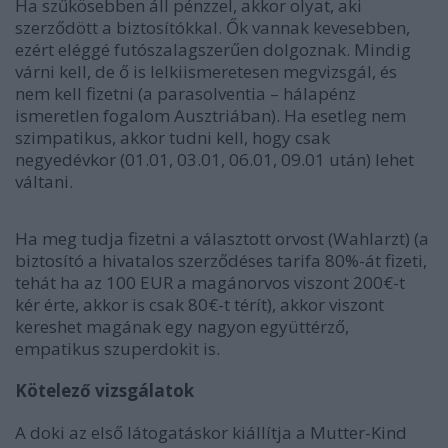
Ha szűkösebben áll pénzzel, akkor olyat, aki
szerződött a biztosítókkal. Ők vannak kevesebben,
ezért eléggé futószalagszerűen dolgoznak. Mindig
várni kell, de ő is lelkiismeretesen megvizsgál, és
nem kell fizetni (a parasolventia – hálapénz
ismeretlen fogalom Ausztriában). Ha esetleg nem
szimpatikus, akkor tudni kell, hogy csak
negyedévkor (01.01, 03.01, 06.01, 09.01 után) lehet
váltani.
Ha meg tudja fizetni a választott orvost (Wahlarzt) (a
biztosító a hivatalos szerződéses tarifa 80%-át fizeti,
tehát ha az 100 EUR a magánorvos viszont 200€-t
kér érte, akkor is csak 80€-t térít), akkor viszont
kereshet magának egy nagyon együttérző,
empatikus szuperdokit is.
Kötelező vizsgálatok
A doki az első látogatáskor kiállítja a Mutter-Kind