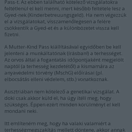
Pass-t. Az ebben található kötelező vizsgálatokra
feltétlenül el kell menni, mert később feltétele lesz a
Gyed-nek (Kinderbetreuungsgeld). Ha nem végezzük
el a vizsgálatokat, visszamenőlegesen a felére
csökkentik a Gyed-et és a különbözetet vissza kell
fizetni.
A Mutter-Kind Pass kiállításával egyidőben be kell
jelenteni a munkáltatónak (írásban!) a terhességet.
Az orvos által a fogantatás időpontjaként megjelölt
naptól (a terhesség kezdetétől) a kismamára az
anyavédelmi törvény (MschG) előírásai (pl.
elbocsátás elleni védelem, stb.) vonatkoznak.
Ausztriában nem kötelező a genetikai vizsgálat. A
doki csak akkor küld el, ha úgy ítéli meg, hogy
szükséges. Éppen ezért minden körülményt el kell
mondani neki.
Itt említeném meg, hogy ha valaki valamiért a
terhességmegszakítás mellett döntene, akkor annak