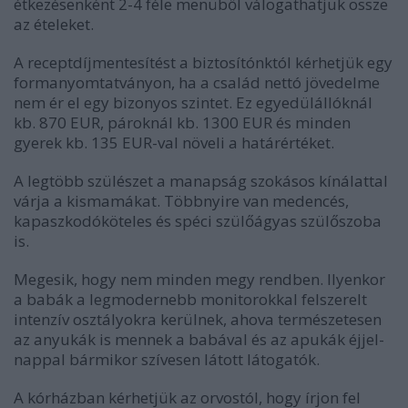
étkezésenként 2-4 féle menüből válogathatjuk össze
az ételeket.
A receptdíjmentesítést a biztosítónktól kérhetjük egy
formanyomtatványon, ha a család nettó jövedelme
nem ér el egy bizonyos szintet. Ez egyedülállóknál
kb. 870 EUR, pároknál kb. 1300 EUR és minden
gyerek kb. 135 EUR-val növeli a határértéket.
A legtöbb szülészet a manapság szokásos kínálattal
várja a kismamákat. Többnyire van medencés,
kapaszkodóköteles és spéci szülőágyas szülőszoba
is.
Megesik, hogy nem minden megy rendben. Ilyenkor
a babák a legmodernebb monitorokkal felszerelt
intenzív osztályokra kerülnek, ahova természetesen
az anyukák is mennek a babával és az apukák éjjel-
nappal bármikor szívesen látott látogatók.
A kórházban kérhetjük az orvostól, hogy írjon fel