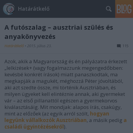
Határátkelő
A futószalag – ausztriai szülés és
anyakönyvezés
Határátkelő
•
2015. július 23.
115
Azok, akik a Magyarország és én pályázatra érkezett
„lelkizések+ (vagy fogalmazzunk megengedőbben:
kevésbé konkrét írások) miatt panaszkodtak, ma
megkapják a magukét, méghozzá Péter jóvoltából,
aki azt szedte össze, mi történik Ausztriában, és
milyen ügyeket kell elintéznie annak, aki gyermeket
vár – az első pillanattól egészen a gyermekorvos
kiválasztásáig. Mit mondjak: alapos írás, csakúgy,
mint az előzőek (az egyik arról szólt,
hogyan
legyünk vállalkozók Ausztriában
, a másik pedig
a
családi ügyintézésekről
).