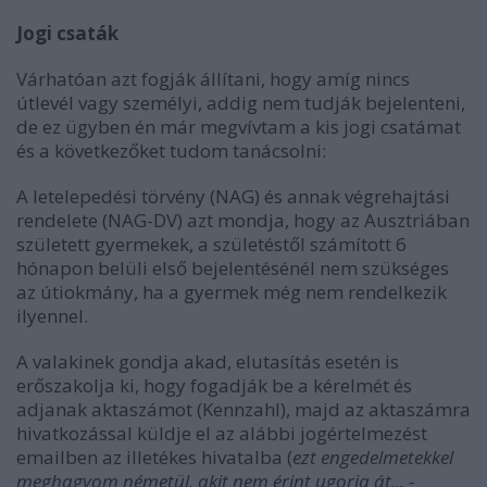
Jogi csaták
Várhatóan azt fogják állítani, hogy amíg nincs
útlevél vagy személyi, addig nem tudják bejelenteni,
de ez ügyben én már megvívtam a kis jogi csatámat
és a következőket tudom tanácsolni:
A letelepedési törvény (NAG) és annak végrehajtási
rendelete (NAG-DV) azt mondja, hogy az Ausztriában
született gyermekek, a születéstől számított 6
hónapon belüli első bejelentésénél nem szükséges
az útiokmány, ha a gyermek még nem rendelkezik
ilyennel.
A valakinek gondja akad, elutasítás esetén is
erőszakolja ki, hogy fogadják be a kérelmét és
adjanak aktaszámot (Kennzahl), majd az aktaszámra
hivatkozással küldje el az alábbi jogértelmezést
emailben az illetékes hivatalba (
ezt engedelmetekkel
meghagyom németül, akit nem érint ugorja át... -