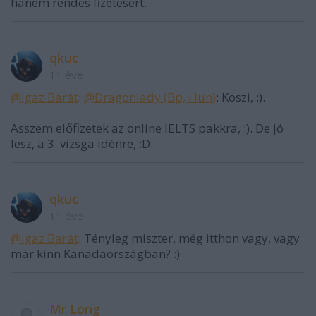
hanem rendes fizetesert.
qkuc
11 éve
@Igaz Barát
:
@Dragonlady (Bp, Hun)
: Köszi, :).
Asszem előfizetek az online IELTS pakkra, :). De jó
lesz, a 3. vizsga idénre, :D.
qkuc
11 éve
@Igaz Barát
: Tényleg miszter, még itthon vagy, vagy
már kinn Kanadaországban? :)
Mr Long