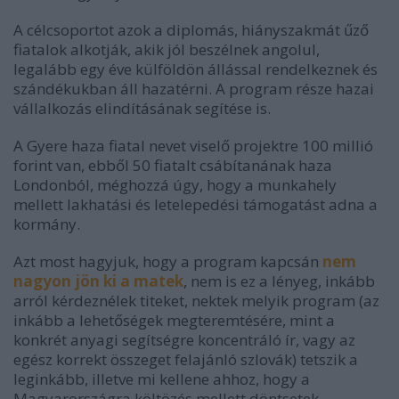
A célcsoportot azok a diplomás, hiányszakmát űző
fiatalok alkotják, akik jól beszélnek angolul,
legalább egy éve külföldön állással rendelkeznek és
szándékukban áll hazatérni. A program része hazai
vállalkozás elindításának segítése is.
A Gyere haza fiatal nevet viselő projektre 100 millió
forint van, ebből 50 fiatalt csábítanának haza
Londonból, méghozzá úgy, hogy a munkahely
mellett lakhatási és letelepedési támogatást adna a
kormány.
Azt most hagyjuk, hogy a program kapcsán
nem
nagyon jön ki a matek
, nem is ez a lényeg, inkább
arról kérdeznélek titeket, nektek melyik program (az
inkább a lehetőségek megteremtésére, mint a
konkrét anyagi segítségre koncentráló ír, vagy az
egész korrekt összeget felajánló szlovák) tetszik a
leginkább, illetve mi kellene ahhoz, hogy a
Magyarországra költözés mellett döntsetek.