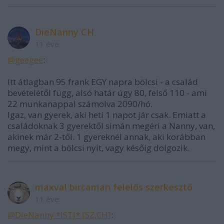
DieNanny CH
11 éve
@geegee
:
Itt átlagban 95 frank EGY napra bölcsi - a család
bevételétől függ, alsó határ úgy 80, felső 110 - ami
22 munkanappal számolva 2090/hó.
Igaz, van gyerek, aki heti 1 napot jár csak. Emiatt a
családoknak 3 gyerektől simán megéri a Nanny, van,
akinek már 2-től. 1 gyereknél annak, aki korábban
megy, mint a bölcsi nyit, vagy későig dolgozik.
maxval bircaman felelős szerkesztő
11 éve
@DieNanny *ISTJ* [SZ,CH]
: