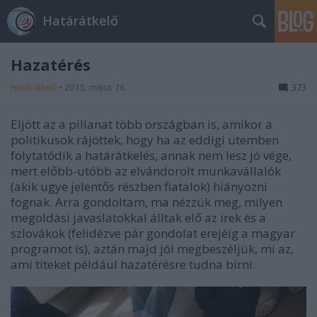
Határátkelő
Hazatérés
Határátkelő
•
2015. május 16.
373
Eljött az a pillanat több országban is, amikor a
politikusok rájöttek, hogy ha az eddigi ütemben
folytatódik a határátkelés, annak nem lesz jó vége,
mert előbb-utóbb az elvándorolt munkavállalók
(akik ugye jelentős részben fiatalok) hiányozni
fognak. Arra gondoltam, ma nézzük meg, milyen
megoldási javaslatokkal álltak elő az írek és a
szlovákok (felidézve pár gondolat erejéig a magyar
programot is), aztán majd jól megbeszéljük, mi az,
ami titeket például hazatérésre tudna bírni.