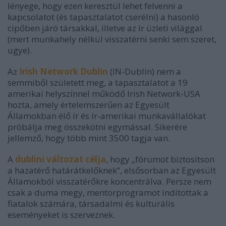
lényege, hogy ezen keresztül lehet felvenni a
kapcsolatot (és tapasztalatot cserélni) a hasonló
cipőben járó társakkal, illetve az ír üzleti világgal
(mert munkahely nélkül visszatérni senki sem szeret,
ugye).
Az
Irish Network Dublin
(IN-Dublin) nem a
semmiből született meg, a tapasztalatot a 19
amerikai helyszínnel működő Irish Network-USA
hozta, amely értelemszerűen az Egyesült
Államokban élő ír és ír-amerikai munkavállalókat
próbálja meg összekötni egymással. Sikerére
jellemző, hogy több mint 3500 tagja van.
A
dublini változat célja
, hogy „fórumot biztosítson
a hazatérő határátkelőknek”, elsősorban az Egyesült
Államokból visszatérőkre koncentrálva. Persze nem
csak a duma megy, mentorprogramot indítottak a
fiatalok számára, társadalmi és kulturális
eseményeket is szerveznek.