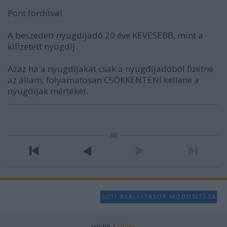
Pont fordítva!
А beszedett nyugdíjadó 20 éve KEVESEBB, mint a
kifizetett nyugdíj.
Azaz ha a nyugdíjakat csak a nyugdíjadóból fizetné
az állam, folyamatosan CSÖKKENTENI kellene a
nyugdíjak mértékét.
SÜTI BEÁLLÍTÁSOK MÓDOSÍTÁSA
mobil
|
teljes