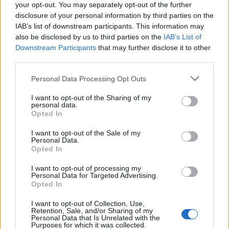
your opt-out. You may separately opt-out of the further
disclosure of your personal information by third parties on the
"Az adóért nem jár semmi neked, azzal az állam
IAB’s list of downstream participants. This information may
szabadon garázdálkodik. A járulék viszont a te
also be disclosed by us to third parties on the
IAB’s List of
személyes biztosításod, amiért a befizetés
Downstream Participants
that may further disclose it to other
mértékében garantált szolgáltatás jár:
third parties.
nyugdíjjárulékért nyugdíj, pénzbeli
egészségjárulékért táppénz és gyed, munkaerőpiaci
Please note that this website/app uses one or more Google
Personal Data Processing Opt Outs
járulékért álláskereséséi járadék."
services and may gather and store information including but
not limited to your visit or usage behaviour. You may click to
I want to opt-out of the Sharing of my
personal data.
grant or deny consent to Google and its third-party tags to
Ez csak elmélet. A valóság más.
Opted In
use your data for below specified purposes in below Google
consent section.
Valójában a járulékért sem valami konkrétum jár,
I want to opt-out of the Sale of my
Personal Data.
hanem az, amit az állam EGYOLDALÚAN megállapít.
Opted In
Ez egy adófajta, semmi más.
I want to opt-out of processing my
Personal Data for Targeted Advertising.
A KÖTELEZŐ magánnyugdíj pedig egy abszurdum.
Opted In
Ez kb. olyan, mintha kütelező lenni moziba menni
havonta 2-szer.
I want to opt-out of Collection, Use,
Retention, Sale, and/or Sharing of my
Personal Data that Is Unrelated with the
Purposes for which it was collected.