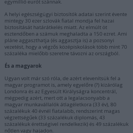
egymillió eurót szánnak.
A helyi egészségügyi biztosítók adatai szerint évente
mintegy 30 ezer szlovák fiatal mondja fel hazai
biztosítását határátkelés miatt. Az elmúlt öt
esztendőben a számuk meghaladta a 150 ezret. Ami
pláne aggaszthatja (és aggasztja is) a pozsonyi
vezetést, hogy a végzős középiskolások több mint 70
százaléka mielőbb szeretne távozni az országból.
És a magyarok
Ugyan volt már szó róla, de azért elevenítsük fel a
magyar programot is, amely egyelőre (?) kizárólag
Londonra és az Egyesült Királyságra koncentrál,
mégpedig azért, mert ott a legalacsonyabb a
magyar munkavállalók átlagéletkora (33 év), 80
százalékuk 40 évnél fiatalabb, rendszerint magas
végzettségűek (33 százalékuk diplomás, 43
százalékuk érettségivel rendelkezik) és 49 százalékuk
nőtlen vagy hajadon.