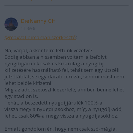
DieNanny CH
11 éve
@maxval bircaman szerkesztő
:
Na, várjál, akkor félre lettünk vezetve?
Eddig abban a hiszemben voltam, a befolyt
nyugdíjjárulék csak és kizárólag a nyugdíj
kifizetésére használható fel, tehát sem egy útszéli
jelzőtáblát, se egy darab ceruzát, semmi mást nem
lehet belőle kifizetni.
Míg az adó, szétoszlik ezerfelé, amiben benne lehet
egy stadion is.
Tehát, a beszedett nyugdíjjárulék 100%-a
visszamegy a nyugdíjasokhoz, míg, a nyugdíj-adó,
lehet, csak 80%-a megy vissza a nyugdíjasokhoz.
Emiatt gondolom én, hogy nem csak szó-mágia.