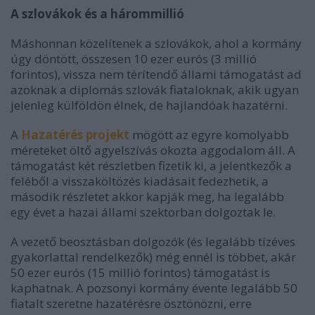
A szlovákok és a hárommillió
Máshonnan közelítenek a szlovákok, ahol a kormány
úgy döntött, összesen 10 ezer eurós (3 millió
forintos), vissza nem térítendő állami támogatást ad
azoknak a diplomás szlovák fiataloknak, akik ugyan
jelenleg külföldön élnek, de hajlandóak hazatérni.
A
Hazatérés projekt
mögött az egyre komolyabb
méreteket öltő agyelszívás okozta aggodalom áll. A
támogatást két részletben fizetik ki, a jelentkezők a
feléből a visszaköltözés kiadásait fedezhetik, a
második részletet akkor kapják meg, ha legalább
egy évet a hazai állami szektorban dolgoztak le.
A vezető beosztásban dolgozók (és legalább tízéves
gyakorlattal rendelkezők) még ennél is többet, akár
50 ezer eurós (15 millió forintos) támogatást is
kaphatnak. A pozsonyi kormány évente legalább 50
fiatalt szeretne hazatérésre ösztönözni, erre