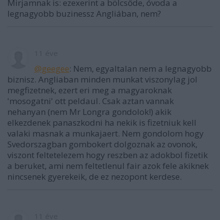
Mirjamnak is: ezexerint a bölcsőde, óvoda a
legnagyobb buzinessz Angliában, nem?
11 éve
@geegee
: Nem, egyaltalan nem a legnagyobb
biznisz. Angliaban minden munkat viszonylag jol
megfizetnek, ezert eri meg a magyaroknak
'mosogatni' ott peldaul. Csak aztan vannak
nehanyan (nem Mr Longra gondolok!) akik
elkezdenek panaszkodni ha nekik is fizetniuk kell
valaki masnak a munkajaert. Nem gondolom hogy
Svedorszagban gombokert dolgoznak az ovonok,
viszont feltetelezem hogy reszben az adokbol fizetik
a beruket, ami nem feltetlenul fair azok fele akiknek
nincsenek gyerekeik, de ez nezopont kerdese.
11 éve