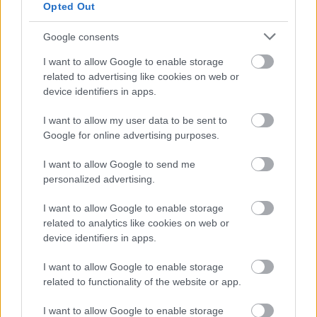
Opted Out
11 éve
Google consents
@maxval bircaman szerkesztő
: De akkor
lépjünk ki az eu-ból, takarodjon el az összes külföldi
I want to allow Google to enable storage
érdekeltségű vállalat, legyen minden magyar
related to advertising like cookies on web or
kézben, aztán majd biztos jobb lesz.
device identifiers in apps.
I want to allow my user data to be sent to
Google for online advertising purposes.
Mr Long
11 éve
I want to allow Google to send me
personalized advertising.
@geegee
: De sanyaru nektek ott a komcsi eszakon! :)
I want to allow Google to enable storage
related to analytics like cookies on web or
maxval bircaman felelős szerkesztő
device identifiers in apps.
11 éve
I want to allow Google to enable storage
@Philosoraptor HÁ
related to functionality of the website or app.
Bokszzsák/Sztár/Megmondóembör
:
I want to allow Google to enable storage