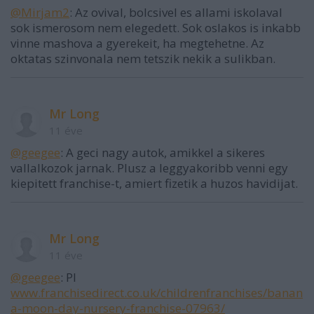
@Mirjam2
: Az ovival, bolcsivel es allami iskolaval
sok ismerosom nem elegedett. Sok oslakos is inkabb
vinne mashova a gyerekeit, ha megtehetne. Az
oktatas szinvonala nem tetszik nekik a sulikban.
Mr Long
11 éve
@geegee
: A geci nagy autok, amikkel a sikeres
vallalkozok jarnak. Plusz a leggyakoribb venni egy
kiepitett franchise-t, amiert fizetik a huzos havidijat.
Mr Long
11 éve
@geegee
: Pl
www.franchisedirect.co.uk/childrenfranchises/banan
a-moon-day-nursery-franchise-07963/