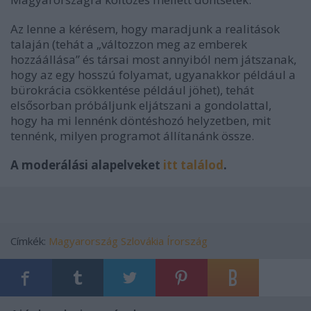
Az lenne a kérésem, hogy maradjunk a realitások
talaján (tehát a „változzon meg az emberek
hozzáállása” és társai most annyiból nem játszanak,
hogy az egy hosszú folyamat, ugyanakkor például a
bürokrácia csökkentése például jöhet), tehát
elsősorban próbáljunk eljátszani a gondolattal,
hogy ha mi lennénk döntéshozó helyzetben, mit
tennénk, milyen programot állítanánk össze.
A moderálási alapelveket
itt találod
.
Címkék:
Magyarország
Szlovákia
Írország