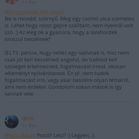
11 éve
@Dragonlady (Bp, Hun)
:
Ne is mondd, szörnyű. Meg egy csomó utca szemetes
is. Lehet hogy rossz gépre szálltam, nem ilyenről volt
szó. :) Az elég ok a gyanúra, hogy a landlordék
oroszul beszélnek?
IELTS: persze, hogy nehéz egy natívnak is, hisz nem
csak jól kell beszélned angolul, de tudnod kell
szöveget értelmezned, fogalmazást írnod, okosan
véleményt nyilvánítanod. Én pl. nem tudok
fogalmazást írni, vagy akár beszélni olyan témáról,
ami nem érdekel. Gondolom sokan mások is így
vannak vele.
qkuc
11 éve
@Igaz Barát
: Poszt? Lesz? :) Legyen, :).