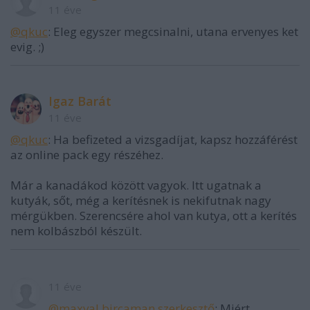
11 éve
@qkuc
: Eleg egyszer megcsinalni, utana ervenyes ket
evig. ;)
Igaz Barát
11 éve
@qkuc
: Ha befizeted a vizsgadíjat, kapsz hozzáférést
az online pack egy részéhez.
Már a kanadákod között vagyok. Itt ugatnak a
kutyák, sőt, még a kerítésnek is nekifutnak nagy
mérgükben. Szerencsére ahol van kutya, ott a kerítés
nem kolbászból készült.
11 éve
@maxval bircaman szerkesztő
: Miért