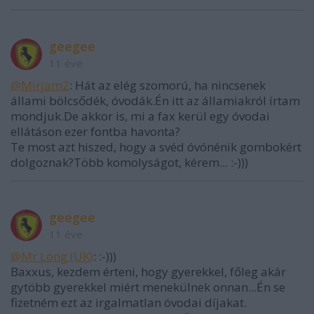
geegee
11 éve
@Mirjam2
: Hát az elég szomorú, ha nincsenek
állami bölcsődék, óvodák.Én itt az államiakról írtam
mondjuk.De akkor is, mi a fax kerül egy óvodai
ellátáson ezer fontba havonta?
Te most azt hiszed, hogy a svéd óvónénik gombokért
dolgoznak?Több komolyságot, kérem... :-)))
geegee
11 éve
@Mr Long (UK)
: :-)))
Baxxus, kezdem érteni, hogy gyerekkel, főleg akár
gytöbb gyerekkel miért menekülnek onnan...Én se
fizetném ezt az irgalmatlan óvodai díjakat.