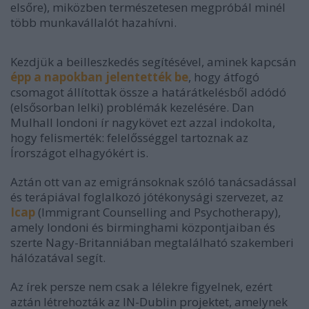
elsőre), miközben természetesen megpróbál minél
több munkavállalót hazahívni.
Kezdjük a beilleszkedés segítésével, aminek kapcsán
épp a napokban jelentették be
, hogy átfogó
csomagot állítottak össze a határátkelésből adódó
(elsősorban lelki) problémák kezelésére. Dan
Mulhall londoni ír nagykövet ezt azzal indokolta,
hogy felismerték: felelősséggel tartoznak az
Írországot elhagyókért is.
Aztán ott van az emigránsoknak szóló tanácsadással
és terápiával foglalkozó jótékonysági szervezet, az
Icap
(Immigrant Counselling and Psychotherapy),
amely londoni és birminghami központjaiban és
szerte Nagy-Britanniában megtalálható szakemberi
hálózatával segít.
Az írek persze nem csak a lélekre figyelnek, ezért
aztán létrehozták az IN-Dublin projektet, amelynek