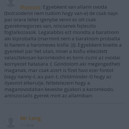
@geegee
: Egyebkent van allami ovoda
(bolcsoderol nem tudom hogy van-e) de csak napi
par orara lehet igenybe venni es ott csak
gyerekmegorzes van, nincsenek fejleszto
foglalkozasok. Legalabbis ezt mondta a baratnom
aki kiprobalta (marmint nem a baratnom probalta
ki hanem a haromeves kisfia :))). Egyebkent kivette a
gyereket par het utan, mivel a kisfiu elkezdett
valasztekosan karomkodni es torni-zuzni az ovodai
kornyezet hatasara :(. Gondolom aki megengedheti
maganak, mar csak azert is fizet havi ezer fontot
(vagy nanny-t, au pair-t, childminder-t) hogy az
ilyesmit elkerulje, feltetelezem hogy a
maganovodaban kevesbe gyakori a karomkodo,
antiszocialis gyerek mint az allamiban.
Mr Long
11 éve