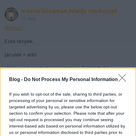
maxval bircaman felelős szerkesztő
11 éve
@qkuc
:
Ezek tények.
Járulék = adó.
Hiába van elméleti különbség a 2 között. ha a
gyalprléaban nincs.
Blog -
Do Not Process My Personal Information
Mennyivel lett pl. kevesebb a járandóság azóta, hogy
egyes járulélokokat átneveztek adóvá?
If you wish to opt-out of the sale, sharing to third parties, or
processing of your personal or sensitive information for
targeted advertising by us, please use the below opt-out
section to confirm your selection. Please note that after your
maxval bircaman felelős szerkesztő
opt-out request is processed you may continue seeing
11 éve
interest-based ads based on personal information utilized by
us or personal information disclosed to third parties prior to
@nu pagagyí
: