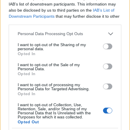
IAB’s list of downstream participants. This information may
also be disclosed by us to third parties on the
IAB’s List of
Downstream Participants
that may further disclose it to other
third parties.
Please note that this website/app uses one or more Google
Personal Data Processing Opt Outs
services and may gather and store information including but
A második, egy jellegzetes eső utáni kép, a kertről.
not limited to your visit or usage behaviour. You may click to
I want to opt-out of the Sharing of my
Hinta, ugráló, medence, játékház és csúszda a kert
personal data.
grant or deny consent to Google and its third-party tags to
Opted In
alaptartozéka. Igazság szerint ezzel nem is vagyunk
use your data for below specified purposes in below Google
egyedül, látható a szomszéd házban is hinta.
consent section.
I want to opt-out of the Sale of my
Personal Data.
Opted In
I want to opt-out of processing my
Personal Data for Targeted Advertising.
Opted In
I want to opt-out of Collection, Use,
Retention, Sale, and/or Sharing of my
Personal Data that Is Unrelated with the
Purposes for which it was collected.
Opted Out