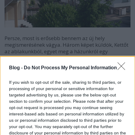
Persze, most is erősebb bennem az új hely
megismerésének vágya. Három képet küldök, Kettőt
az ablakunkból, egyet meg a házunkról egy
szokatlan helyről. Első kép az ablakunkból készült a
város és a torony felé.
Blog -
Do Not Process My Personal Information
If you wish to opt-out of the sale, sharing to third parties, or
processing of your personal or sensitive information for
targeted advertising by us, please use the below opt-out
section to confirm your selection. Please note that after your
opt-out request is processed you may continue seeing
interest-based ads based on personal information utilized by
us or personal information disclosed to third parties prior to
your opt-out. You may separately opt-out of the further
disclosure of your personal information by third parties on the