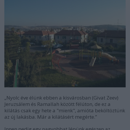
„Nyolc éve élünk ebben a kisvárosban (Givat Zeev)
Jeruzsálem és Ramallah között félúton, de ez a
kilátás csak egy hete a "mienk", amióta beköltöztünk
az új lakásba. Már a kilátásért megérte.”
Innen pedig egy nagyobbat lépünk egészen az