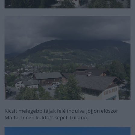
Kicsit melegebb tájak felé indulva jöjjön először
Málta. Innen küldött képet Tucano.