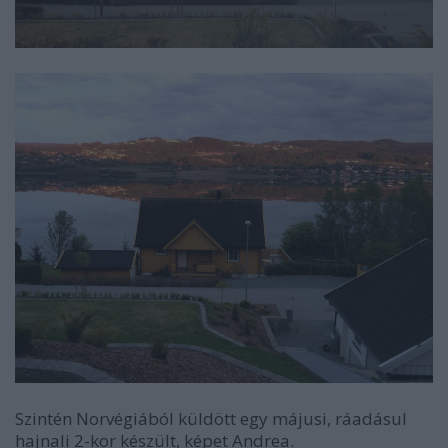
Szintén Norvégiából küldött egy májusi, ráadásul
hajnali 2-kor készült, képet Andrea.