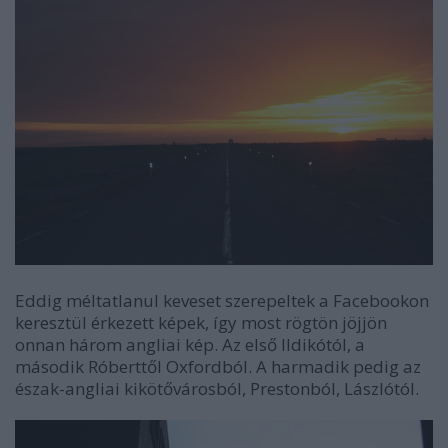
Eddig méltatlanul keveset szerepeltek a Facebookon
keresztül érkezett képek, így most rögtön jöjjön
onnan három angliai kép. Az első Ildikótól, a
második Róberttől Oxfordból. A harmadik pedig az
észak-angliai kikötővárosból, Prestonból, Lászlótól.