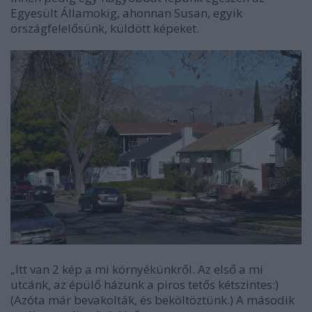
Egyesült Államokig, ahonnan Susan, egyik
országfelelősünk, küldött képeket.
„Itt van 2 kép a mi környékünkről. Az első a mi
utcánk, az épülő házunk a piros tetős kétszintes:)
(Azóta már bevakolták, és beköltöztünk.) A második