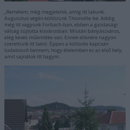
„Remélem, még megjelenik, amíg itt lakunk.
Augusztus végén költözünk Thionville-be. Addig
még itt vagyunk Forbach-ban, ebben a gazdasági
válság sújtotta kisvárosban. Miután bányászváros,
elég kevés műemléke van. Ennek ellenére nagyon
szerettünk itt lakni. Éppen a költözés kapcsán
tudatosult bennem, hogy életemben ez az első hely,
amit sajnálok itt hagyni.