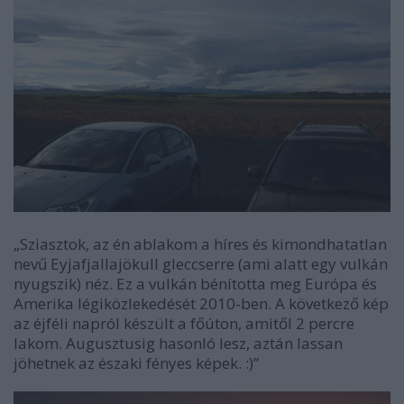
„Sziasztok, az én ablakom a híres és kimondhatatlan
nevű Eyjafjallajökull gleccserre (ami alatt egy vulkán
nyugszik) néz. Ez a vulkán bénította meg Európa és
Amerika légiközlekedését 2010-ben. A következő kép
az éjféli napról készült a főúton, amitől 2 percre
lakom. Augusztusig hasonló lesz, aztán lassan
jöhetnek az északi fényes képek. :)”