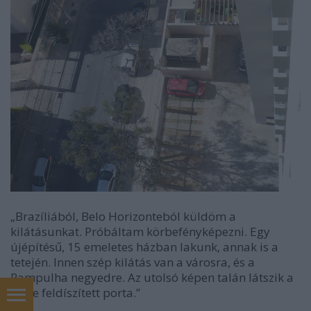
„Brazíliából, Belo Horizonteból küldöm a
kilátásunkat. Próbáltam körbefényképezni. Egy
újépítésű, 15 emeletes házban lakunk, annak is a
tetején. Innen szép kilátás van a városra, és a
Pampulha negyedre. Az utolsó képen talán látszik a
vb-re feldíszített porta.”