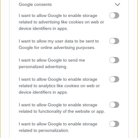
Google consents
I want to allow Google to enable storage
related to advertising like cookies on web or
device identifiers in apps.
I want to allow my user data to be sent to
A harmadik rendhagyó módon nem az ablakból
Google for online advertising purposes.
készült, hanem az első képen látható toronyból
készítettem, és látható rajta a házunk.”
I want to allow Google to send me
personalized advertising.
Svájc is duplán képviselteti magát ma, a
természettel és a nagyvárossal egyaránt. Emese
I want to allow Google to enable storage
Scuolból küldött képet.
related to analytics like cookies on web or
device identifiers in apps.
I want to allow Google to enable storage
related to functionality of the website or app.
I want to allow Google to enable storage
related to personalization.