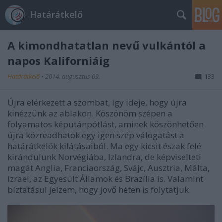
Határátkelő
A kimondhatatlan nevű vulkántól a
napos Kaliforniáig
Határátkelő
•
2014. augusztus 09.
133
Újra elérkezett a szombat, így ideje, hogy újra
kinézzünk az ablakon. Köszönöm szépen a
folyamatos képutánpótlást, aminek köszönhetően
újra közreadhatok egy igen szép válogatást a
határátkelők kilátásaiból. Ma egy kicsit észak felé
kirándulunk Norvégiába, Izlandra, de képviselteti
magát Anglia, Franciaország, Svájc, Ausztria, Málta,
Izrael, az Egyesült Államok és Brazília is. Valamint
bíztatásul jelzem, hogy jövő héten is folytatjuk.