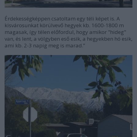
Érdekességképpen csatoltam egy téli képet is. A
kisvárosunkat körülvevő hegyek kb. 1600-1800 m
magasak, így télen előfordul, hogy amikor "hideg"
van, és lent, a völgyben eső esik, a hegyekben hó esik,
ami kb. 2-3 napig meg is marad.”