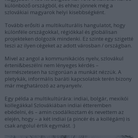
különböző országból, és ehhez jönnek még a
szlovákiai magyarok helyi kisebbségként.
Tovább erősíti a multikulturális hangulatot, hogy
különféle országokkal, régiókkal és globálisan
projekteken dolgozik mindenki. Ez szinte egy szigetté
teszi az ilyen cégeket az adott városban / országban.
Mivel az angol a kommunikációs nyelv, szlovákul
érteni&beszélni nem lényeges kérdés –
természetesen ha szigorúan a munkát nézzük. A
pletykák, informális baráti kapcsolatok terén bizony
már meghatározó az anyanyelv.
Egy példa a multikultúrára: indiai, bolgár, mexikói
kollegákkal Szlovákiában indiai étteremben
ebédelni, és – amin csodálkoztam és nevettem az
elején, hogy – a két indiai (a pincér és a kollégám) is
csak angolul értik egymást. :)