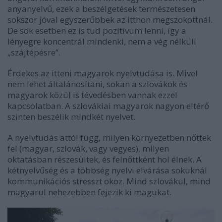
anyanyelvű, ezek a beszélgetések természetesen
sokszor jóval egyszerűbbek az itthon megszokottnál.
De sok esetben ez is tud pozitívum lenni, így a
lényegre koncentrál mindenki, nem a vég nélküli
„szájtépésre”.
Érdekes az itteni magyarok nyelvtudása is. Mivel
nem lehet általánosítani, sokan a szlovákok és
magyarok közül is tévedésben vannak ezzel
kapcsolatban. A szlovákiai magyarok nagyon eltérő
szinten beszélik mindkét nyelvet.
A nyelvtudás attól függ, milyen környezetben nőttek
fel (magyar, szlovák, vagy vegyes), milyen
oktatásban részesültek, és felnőttként hol élnek. A
kétnyelvűség és a többség nyelvi elvárása sokuknál
kommunikációs stresszt okoz. Mind szlovákul, mind
magyarul nehezebben fejezik ki magukat.