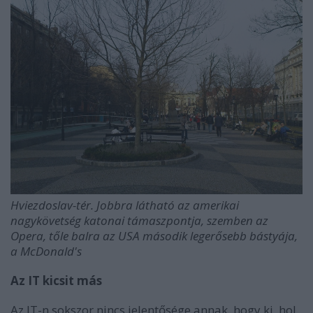
Hviezdoslav-tér. Jobbra látható az amerikai
nagykövetség katonai támaszpontja, szemben az
Opera, tőle balra az USA második legerősebb bástyája,
a McDonald's
Az IT kicsit más
Az IT-n sokszor nincs jelentősége annak, hogy ki, hol,