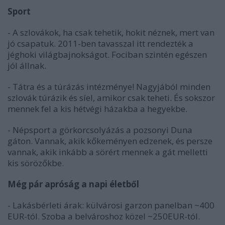
Sport
- A szlovákok, ha csak tehetik, hokit néznek, mert van
jó csapatuk. 2011-ben tavasszal itt rendezték a
jéghoki világbajnokságot. Fociban szintén egészen
jól állnak.
- Tátra és a túrázás intézménye! Nagyjából minden
szlovák túrázik és síel, amikor csak teheti. És sokszor
mennek fel a kis hétvégi házakba a hegyekbe.
- Népsport a görkorcsolyázás a pozsonyi Duna
gáton. Vannak, akik kőkeményen edzenek, és persze
vannak, akik inkább a sörért mennek a gát melletti
kis sörözőkbe.
Még pár apróság a napi életből
- Lakásbérleti árak: külvárosi garzon panelban ~400
EUR-tól. Szoba a belvároshoz közel ~250EUR-tól.