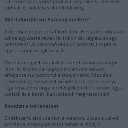
bár szomszédos országról van szó, mégis – kevesen
tudnak, és sok téves előítélet kering.
Miért döntöttem Pozsony mellett?
Akkoriban épp munkát kerestem. Hosszabb idő után
szinte egyszerre vettek fel itthon két céghez, és egy
nemzetközi álláskereső oldalon keresztül kaptam
egy pozsonyi megkeresést.
Mivel már egyetem alatt is szerettem volna világot
látni, és éppen párkapcsolatban sem voltam,
elfogadtam a pozsonyi állásajánlatot. Ráadásul
pénzügyileg is egyértelmű volt a szerződés előnye.
Úgy terveztem, hogy a hétvégéket itthon töltöm, így a
családi és a baráti kapcsolatok megmaradnak.
Röviden a történetem
Emlékszem, első utamon a vonaton, útban a „távoli”
országba, megnyugvással töltött el, hogy a