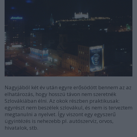
Nagyjából két év után egyre erősödött bennem az az
elhatározás, hogy hosszú távon nem szeretnék
Szlovákiában élni. Az okok részben praktikusak:
egyrészt nem beszélek szlovákul, és nem is terveztem
megtanulni a nyelvet. Így viszont egy egyszerű
ügyintézés is nehezebb pl. autószerviz, orvos,
hivatalok, stb.