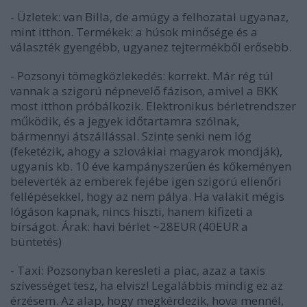
- Üzletek: van Billa, de amúgy a felhozatal ugyanaz,
mint itthon. Termékek: a húsok minősége és a
választék gyengébb, ugyanez tejtermékből erősebb.
- Pozsonyi tömegközlekedés: korrekt. Már rég túl
vannak a szigorú népnevelő fázison, amivel a BKK
most itthon próbálkozik. Elektronikus bérletrendszer
működik, és a jegyek időtartamra szólnak,
bármennyi átszállással. Szinte senki nem lóg
(feketézik, ahogy a szlovákiai magyarok mondják),
ugyanis kb. 10 éve kampányszerűen és kőkeményen
beleverték az emberek fejébe igen szigorú ellenőri
fellépésekkel, hogy az nem pálya. Ha valakit mégis
lógáson kapnak, nincs hiszti, hanem kifizeti a
bírságot. Árak: havi bérlet ~28EUR (40EUR a
büntetés)
- Taxi: Pozsonyban keresleti a piac, azaz a taxis
szívességet tesz, ha elvisz! Legalábbis mindig ez az
érzésem. Az alap, hogy megkérdezik, hova mennél,