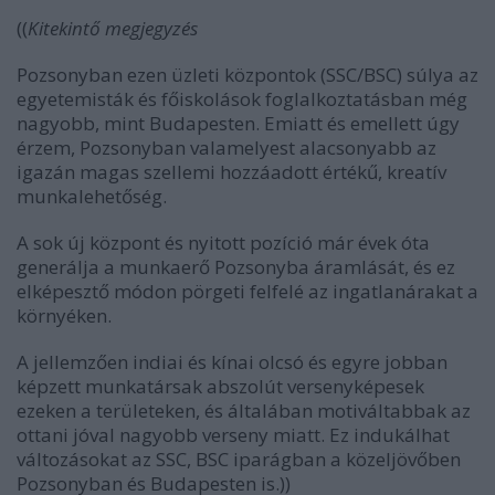
((
Kitekintő megjegyzés
Pozsonyban ezen üzleti központok (SSC/BSC) súlya az
egyetemisták és főiskolások foglalkoztatásban még
nagyobb, mint Budapesten. Emiatt és emellett úgy
érzem, Pozsonyban valamelyest alacsonyabb az
igazán magas szellemi hozzáadott értékű, kreatív
munkalehetőség.
A sok új központ és nyitott pozíció már évek óta
generálja a munkaerő Pozsonyba áramlását, és ez
elképesztő módon pörgeti felfelé az ingatlanárakat a
környéken.
A jellemzően indiai és kínai olcsó és egyre jobban
képzett munkatársak abszolút versenyképesek
ezeken a területeken, és általában motiváltabbak az
ottani jóval nagyobb verseny miatt. Ez indukálhat
változásokat az SSC, BSC iparágban a közeljövőben
Pozsonyban és Budapesten is.))