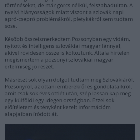
történéseket, de már görcs nélkül, felszabadultan. A
nyelvi hiányosságok miatt viszont a szlovák napi
apró-cseprő problémákról, pletykákról sem tudtam
sose.
Később összeismerkedtem Pozsonyban egy vidám,
nyitott és intelligens szlovákiai magyar lánnyal,
akivel rövidesen össze is költöztünk. Általa hirtelen
megismertem a pozsonyi szlovákiai magyar
értelmiség jó részét.
Másrészt sok olyan dolgot tudtam meg Szlovákiáról,
Pozsonyról, az ottani emberekről és gondolataikról,
amit csak sok éves ottlét után, szép lassan kap meg
egy külföldi egy idegen országban. Ezzel sok
előítéletem és tényként kezelt információm
alapjaiban íródott át.