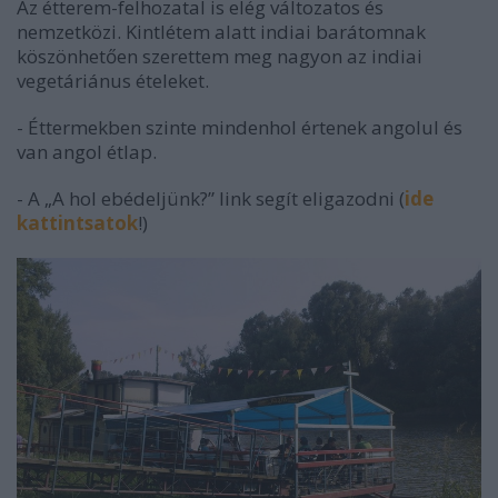
Az étterem-felhozatal is elég változatos és
nemzetközi. Kintlétem alatt indiai barátomnak
köszönhetően szerettem meg nagyon az indiai
vegetáriánus ételeket.
- Éttermekben szinte mindenhol értenek angolul és
van angol étlap.
- A „A hol ebédeljünk?” link segít eligazodni (
ide
kattintsatok
!)