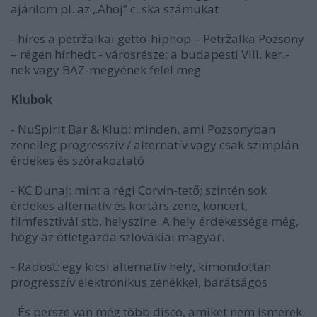
ajánlom pl. az „Ahoj” c. ska számukat
- híres a petržalkai getto-hiphop – Petržalka Pozsony
– régen hírhedt - városrésze; a budapesti VIII. ker.-
nek vagy BAZ-megyének felel meg
Klubok
- NuSpirit Bar & Klub: minden, ami Pozsonyban
zeneileg progresszív / alternatív vagy csak szimplán
érdekes és szórakoztató
- KC Dunaj: mint a régi Corvin-tető; szintén sok
érdekes alternatív és kortárs zene, koncert,
filmfesztivál stb. helyszíne. A hely érdekessége még,
hogy az ötletgazda szlovákiai magyar.
- Radosť: egy kicsi alternatív hely, kimondottan
progresszív elektronikus zenékkel, barátságos
- És persze van még több disco, amiket nem ismerek.