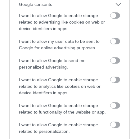
lehetne.
Google consents
I want to allow Google to enable storage
Tapasztalataim szerint a szlovákok szinte egyáltalán
related to advertising like cookies on web or
nem járnak Magyarországra. Egy szlovák, ha
device identifiers in apps.
nyaralni indul, a Balaton helyett szívesebben megy
le az Adriáig (hisz a nyelv is ismerős). Télen pedig a
I want to allow my user data to be sent to
Tátrában vagy Ausztriában síel mindenki.
Google for online advertising purposes.
A magyarok egy kisebb része síelés vagy túrázás
I want to allow Google to send me
céljából eljutott a Tátrába. De ahogy tapasztaltam,
personalized advertising.
Pozsonyba vagy más városokba már nem. Így a
szlovák emberekkel és a szlovák kultúrával (a
I want to allow Google to enable storage
sztrapacskán túl) nem sikerült megismerkedni.
related to analytics like cookies on web or
device identifiers in apps.
A mindennapokról
I want to allow Google to enable storage
Ételek
related to functionality of the website or app.
- Pozsonyban nagy kultúrája van a sörházaknak.
I want to allow Google to enable storage
Olyasmi, mint a német verzió, természetesen itteni
related to personalization.
sörökkel és ételekkel. Gyakorlatilag folyamatosan