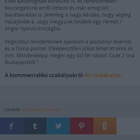
Ezek kavarognak bennünk is, és rendszeresen
beszélgetünk erről itthoni és már emigrált
barátainkkal is. Jelenleg a nagy kérdés, hogy végleg
hazajövök-e, vagy megyünk tovább egy német /
angol nyelvű országba.
Végezetül mindenkinek ajánlom a pozsonyi óvárost
és a Duna partot. Elképesztően jókat lehet itt enni és
inni. Mindenképp megér egy bő fél napot. Csak 2 óra
Budapesttől.”
A kommentelési szabályokról
itt olvashatsz
.
Címkék:
Szlovákia
Pozsony