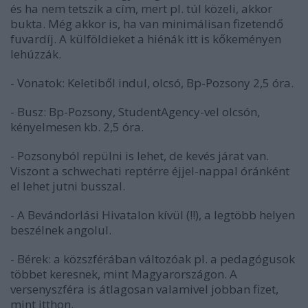
és ha nem tetszik a cím, mert pl. túl közeli, akkor
bukta. Még akkor is, ha van minimálisan fizetendő
fuvardíj. A külföldieket a hiénák itt is kőkeményen
lehúzzák.
- Vonatok: Keletiből indul, olcsó, Bp-Pozsony 2,5 óra.
- Busz: Bp-Pozsony, StudentAgency-vel olcsón,
kényelmesen kb. 2,5 óra.
- Pozsonyból repülni is lehet, de kevés járat van.
Viszont a schwechati reptérre éjjel-nappal óránként
el lehet jutni busszal.
- A Bevándorlási Hivatalon kívül (!!), a legtöbb helyen
beszélnek angolul.
- Bérek: a közszférában változóak pl. a pedagógusok
többet keresnek, mint Magyarországon. A
versenyszféra is átlagosan valamivel jobban fizet,
mint itthon.