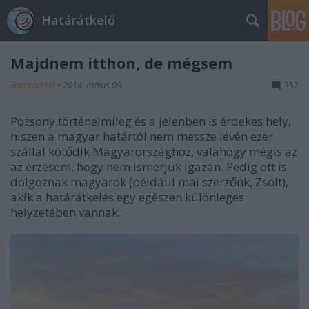
Határátkelő
Majdnem itthon, de mégsem
Határátkelő
•
2014. május 09.
352
Pozsony történelmileg és a jelenben is érdekes hely,
hiszen a magyar határtól nem messze lévén ezer
szállal kötődik Magyarországhoz, valahogy mégis az
az érzésem, hogy nem ismerjük igazán. Pedig ott is
dolgoznak magyarok (például mai szerzőnk, Zsolt),
akik a határátkelés egy egészen különleges
helyzetében vannak.