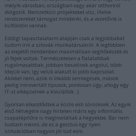
melyik városban, országban vagy akár otthonról
dolgozik. Nemzetközi projekteket visz, illetve
rendszereket támogat mindenki, és a vezetőink is
külföldön vannak.
Eddigi tapasztalataim alapján csak a legjobbakat
tudom írni a szlovák munkatársakról. A legtöbben
az elejétől mindenben maximálisan segítőkészek és
jó fejek voltak. Természetesen a fiatalabbak
rugalmasabbak, jobban beszélnek angolul, több
idejük van, így velük alakult ki jobb kapcsolat.
Akikkel nem, azok is inkább semlegesek, mások
pedig introvertált típusok, pontosan úgy, ahogy egy
IT-st elképzelnek a kívülállók. ;)
Gyorsan elkezdődtek a közös esti sörözések. Az egyik
első hétvégére nagy hirtelen máris egy informális
csapatépítőre is meginvitáltak a hegyekbe. Bár nem
tudtam menni, de ez a gesztus egy ilyen
szituációban nagyon jól tud esni.