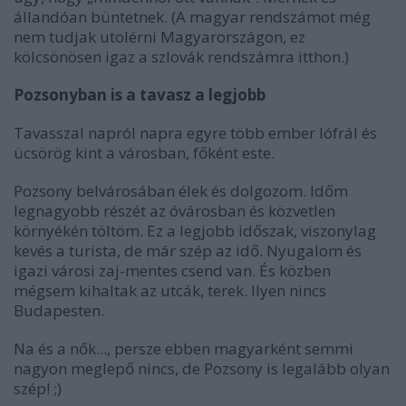
állandóan büntetnek. (A magyar rendszámot még
nem tudjak utolérni Magyarországon, ez
kölcsönösen igaz a szlovák rendszámra itthon.)
Pozsonyban is a tavasz a legjobb
Tavasszal napról napra egyre több ember lófrál és
ücsörög kint a városban, főként este.
Pozsony belvárosában élek és dolgozom. Időm
legnagyobb részét az óvárosban és közvetlen
környékén töltöm. Ez a legjobb időszak, viszonylag
kevés a turista, de már szép az idő. Nyugalom és
igazi városi zaj-mentes csend van. És közben
mégsem kihaltak az utcák, terek. Ilyen nincs
Budapesten.
Na és a nők..., persze ebben magyarként semmi
nagyon meglepő nincs, de Pozsony is legalább olyan
szép! ;)