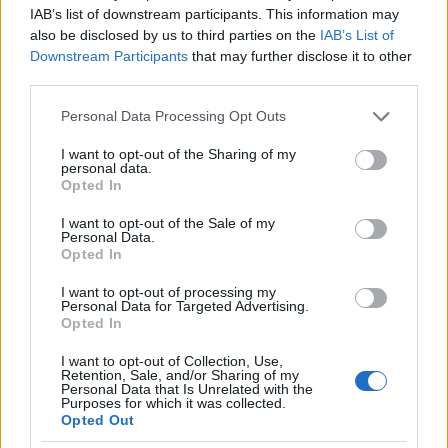
megőrizve magyar identitásukat. Ezt sokan nem
IAB’s list of downstream participants. This information may
értik meg Magyarországon. Erőszakosan lépnek fel a
also be disclosed by us to third parties on the
IAB’s List of
határon túli magyarság vélt érdekeiért, majd szépen
Downstream Participants
that may further disclose it to other
hazamennek a biztonságos otthonukba. Viszont sok
third parties.
kárt, konfliktust és problémát okoznak az odaát
Please note that this website/app uses one or more Google
élőknek.
Personal Data Processing Opt Outs
services and may gather and store information including but
not limited to your visit or usage behaviour. You may click to
I want to opt-out of the Sharing of my
Milyennek látnak minket, magyarokat a
personal data.
grant or deny consent to Google and its third-party tags to
szlovákok?
Opted In
use your data for below specified purposes in below Google
consent section.
Az átlag szlovák annyit tud a magyarokról és az
I want to opt-out of the Sale of my
Personal Data.
itteni történésekről, mint amennyit mi magyarok
Opted In
hallunk Szlovákiáról, és tanultunk a közös
történelemről. Tehát főként azt és úgy halljuk a
I want to opt-out of processing my
Personal Data for Targeted Advertising.
különböző csatornákon keresztül, amit a helyi és
Opted In
nagypolitikai szereplők szeretnének kommunikálni.
I want to opt-out of Collection, Use,
Sajnos az együttműködésre való törekvés döcög. A
Retention, Sale, and/or Sharing of my
Personal Data that Is Unrelated with the
radikálisan nacionalista pártok rendszeresen
Purposes for which it was collected.
előhúzzák itthon a szlovák, Szlovákiában a magyar
Opted Out
„kártyát”. Pedig szlovák magyar két jó barát...