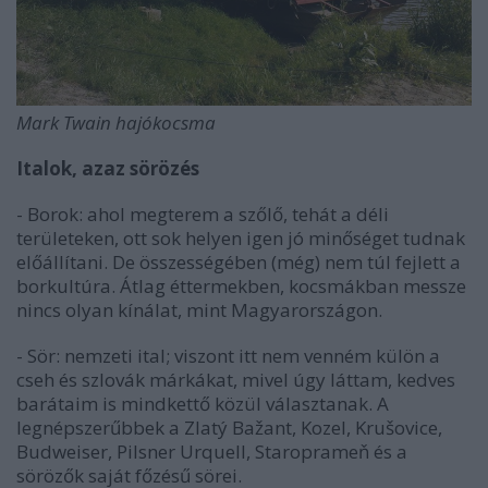
Mark Twain hajókocsma
Italok, azaz sörözés
- Borok: ahol megterem a szőlő, tehát a déli
területeken, ott sok helyen igen jó minőséget tudnak
előállítani. De összességében (még) nem túl fejlett a
borkultúra. Átlag éttermekben, kocsmákban messze
nincs olyan kínálat, mint Magyarországon.
- Sör: nemzeti ital; viszont itt nem venném külön a
cseh és szlovák márkákat, mivel úgy láttam, kedves
barátaim is mindkettő közül választanak. A
legnépszerűbbek a Zlatý Bažant, Kozel, Krušovice,
Budweiser, Pilsner Urquell, Staroprameň és a
sörözők saját főzésű sörei.