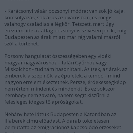
- Karácsonyi vásár pozsonyi módra: van sok jó kaja,
korcsolyázás, sok árus az óvárosban, és mégis
valahogy családias a légkör. Tetszett, mert úgy
éreztem, ide az átlag pozsonyi is szívesen jön ki, míg
Budapesten az árak miatt már rég valami másról
szól a történet.
Pozsony hangulatát összességében egy vidéki
magyar nagyvároshoz – talán Győrhöz vagy
Miskolchoz - tudnám hasonlítani. Az ízek, az árak, az
emberek, a szép nők, az épületek, a tempó - mind
nagyon erre emlékeztetnek. Persze, érdekességképp
nem érteni mindent és mindenkit. És ez sokszor
nemhogy nem zavaró, hanem segít kiszűrni a
felesleges idegesítő apróságokat.
Néhány hete láttuk Budapesten a Katonában az
Illaberek című előadást. A darab tökéletesen
bemutatta az emigrációhoz kapcsolódó érzéseket.