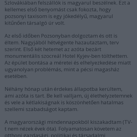
Szlovákiában felszállók is magyarul beszélnek. Ezt a
kellemes első benyomást csak fokozta, hogy
pozsonyi taxisom is egy jókedélyű, magyarul
kitűnően társalgó úr volt.
Az első időben Pozsonyban dolgoztam és ott is
éltem. Nagyjából hétvégente hazautaztam, terv
szerint. Első két hetemet az azóta bezárt
monumentális szocreál Hotel Kyjev-ben tölthettem.
Az épület bontása a méretei és elhelyezkedése miatt
ugyanolyan problémás, mint a pécsi magasház
esetében.
Néhány hónap után érdekes állapotba kerültem,
ami azóta is tart. Be kell valljam, új élethelyzetemnek
és vele a kétlakiságnak is köszönhetően hatalmas
szellemi szabadságot kaptam.
A magyarországi mindennapokból kiszakadtam (TV-
t nem nézek évek óta). Folyamatosan követem az
otthoni gazdasági, politikai és társadalmi