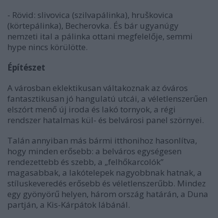
- Rövid: slivovica (szilvapálinka), hruškovica
(körtepálinka), Becherovka. És bár ugyanúgy
nemzeti ital a pálinka ottani megfelelője, semmi
hype nincs körülötte.
Építészet
A városban eklektikusan váltakoznak az óváros
fantasztikusan jó hangulatú utcái, a véletlenszerűen
elszórt menő új iroda és lakó tornyok, a régi
rendszer hatalmas kül- és belvárosi panel szörnyei.
Talán annyiban más bármi itthonihoz hasonlítva,
hogy minden erősebb: a belváros egységesen
rendezettebb és szebb, a „felhőkarcolók”
magasabbak, a lakótelepek nagyobbnak hatnak, a
stíluskeveredés erősebb és véletlenszerűbb.
Mindez
egy gyönyörű helyen, három ország határán, a Duna
partján, a Kis-Kárpátok lábánál.