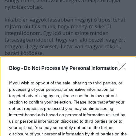
Ahogy írtam, a szlovák kollégák az elejétől fogva
nyitottak voltak.
Inkább én vagyok lassabban megnyíló típus, tehát
rajtam múlt és múlik, hogy mennyire sikerül
integrálódnom. Egy idő után szinte minden
társaságban kiderül, hogy van, aki beszél, vagy ért
magyarul egy keveset, illetve van magyar rokoni,
baráti kötődése.
De mivel sok szlovákiai magyart megismertem,
Blog -
Do Not Process My Personal Information
tudom, hogy a helyzet, természetesen, nem ilyen
rózsás és egyértelmű. Ők gyerekkoruktól többször
If you wish to opt-out of the sale, sharing to third parties, or
szembesültek változó intenzitású magyarellenes
processing of your personal or sensitive information for
reakciókkal. Ezek a frusztrációk felnőtt korban is
targeted advertising by us, please use the below opt-out
megmaradnak és megnyilvánulhatnak abban, hogy
section to confirm your selection. Please note that after your
sokan nyilvános helyen nem szívesen vagy
opt-out request is processed you may continue seeing
halkabban beszélnek magyarul.
interest-based ads based on personal information utilized by
us or personal information disclosed to third parties prior to
A szlovákiai magyarok zöme szlovák állampolgár
your opt-out. You may separately opt-out of the further
szeretne maradni. Természetesen szabadon
disclosure of your personal information by third parties on the