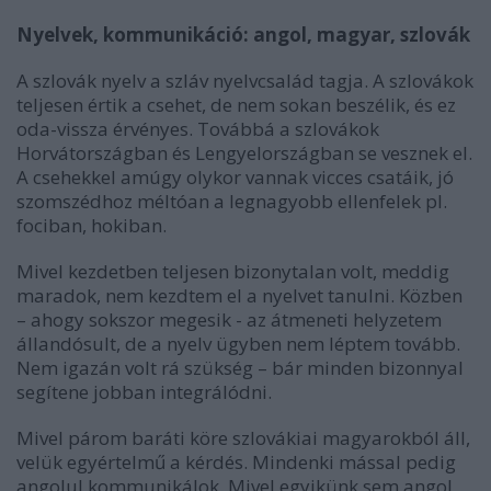
Nyelvek, kommunikáció: angol, magyar, szlovák
A szlovák nyelv a szláv nyelvcsalád tagja. A szlovákok
teljesen értik a csehet, de nem sokan beszélik, és ez
oda-vissza érvényes. Továbbá a szlovákok
Horvátországban és Lengyelországban se vesznek el.
A csehekkel amúgy olykor vannak vicces csatáik, jó
szomszédhoz méltóan a legnagyobb ellenfelek pl.
fociban, hokiban.
Mivel kezdetben teljesen bizonytalan volt, meddig
maradok, nem kezdtem el a nyelvet tanulni. Közben
– ahogy sokszor megesik - az átmeneti helyzetem
állandósult, de a nyelv ügyben nem léptem tovább.
Nem igazán volt rá szükség – bár minden bizonnyal
segítene jobban integrálódni.
Mivel párom baráti köre szlovákiai magyarokból áll,
velük egyértelmű a kérdés. Mindenki mással pedig
angolul kommunikálok. Mivel egyikünk sem angol