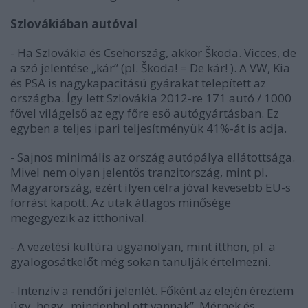
Szlovákiában autóval
- Ha Szlovákia és Csehország, akkor Škoda. Vicces, de
a szó jelentése „kár” (pl. Škoda! = De kár! ). A VW, Kia
és PSA is nagykapacitású gyárakat telepített az
országba. Így lett Szlovákia 2012-re 171 autó / 1000
fővel világelső az egy főre eső autógyártásban. Ez
egyben a teljes ipari teljesítményük 41%-át is adja.
- Sajnos minimális az ország autópálya ellátottsága.
Mivel nem olyan jelentős tranzitország, mint pl.
Magyarország, ezért ilyen célra jóval kevesebb EU-s
forrást kapott. Az utak átlagos minősége
megegyezik az itthonival.
- A vezetési kultúra ugyanolyan, mint itthon, pl. a
gyalogosátkelőt még sokan tanulják értelmezni.
- Intenzív a rendőri jelenlét. Főként az elején éreztem
úgy, hogy „mindenhol ott vannak”. Mérnek és