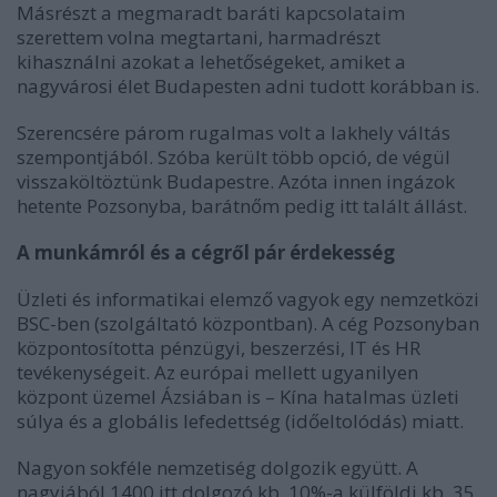
Másrészt a megmaradt baráti kapcsolataim
szerettem volna megtartani, harmadrészt
kihasználni azokat a lehetőségeket, amiket a
nagyvárosi élet Budapesten adni tudott korábban is.
Szerencsére párom rugalmas volt a lakhely váltás
szempontjából. Szóba került több opció, de végül
visszaköltöztünk Budapestre. Azóta innen ingázok
hetente Pozsonyba, barátnőm pedig itt talált állást.
A munkámról és a cégről pár érdekesség
Üzleti és informatikai elemző vagyok egy nemzetközi
BSC-ben (szolgáltató központban). A cég Pozsonyban
központosította pénzügyi, beszerzési, IT és HR
tevékenységeit. Az európai mellett ugyanilyen
központ üzemel Ázsiában is – Kína hatalmas üzleti
súlya és a globális lefedettség (időeltolódás) miatt.
Nagyon sokféle nemzetiség dolgozik együtt. A
nagyjából 1400 itt dolgozó kb. 10%-a külföldi kb. 35