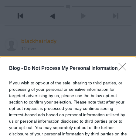
blackhairlady
12 éve
@Barátusz
: nem vasarolok sehol. Rengeteg
ingyenesen elerheto konyv van fent a neten, a
Blog -
Do Not Process My Personal Information
Calibrevel pedig at lehet konvertalni oket.
If you wish to opt-out of the sale, sharing to third parties, or
processing of your personal or sensitive information for
BTBTBT
targeted advertising by us, please use the below opt-out
12 éve
section to confirm your selection. Please note that after your
opt-out request is processed you may continue seeing
@blackhair-lady
:
interest-based ads based on personal information utilized by
Valóban rengeteg ingyen könyv van fent, többek
us or personal information disclosed to third parties prior to
között az Amazonon is (ha már Kindle).
your opt-out. You may separately opt-out of the further
Viszont - az írók legnagyobb bánatára - egy csomó
disclosure of your personal information by third parties on the