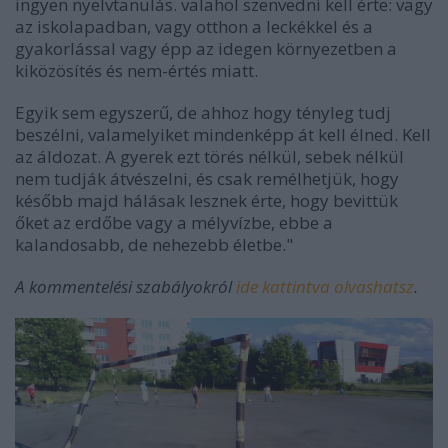
ingyen nyelvtanulás. valahol szenvedni kell érte: vagy
az iskolapadban, vagy otthon a leckékkel és a
gyakorlással vagy épp az idegen környezetben a
kiközösítés és nem-értés miatt.
Egyik sem egyszerű, de ahhoz hogy tényleg tudj
beszélni, valamelyiket mindenképp át kell élned. Kell
az áldozat. A gyerek ezt törés nélkül, sebek nélkül
nem tudják átvészelni, és csak remélhetjük, hogy
később majd hálásak lesznek érte, hogy bevittük
őket az erdőbe vagy a mélyvízbe, ebbe a
kalandosabb, de nehezebb életbe."
A kommentelési szabályokról
ide kattintva olvashatsz
.