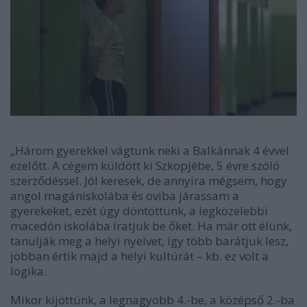
„Három gyerekkel vágtunk neki a Balkánnak 4 évvel
ezelőtt. A cégem küldött ki Szkopjébe, 5 évre szóló
szerződéssel. Jól keresek, de annyira mégsem, hogy
angol magániskolába és oviba járassam a
gyerekeket, ezét úgy döntöttünk, a legközelebbi
macedón iskolába íratjuk be őket. Ha már ott élünk,
tanulják meg a helyi nyelvet, így több barátjuk lesz,
jobban értik majd a helyi kultúrát – kb. ez volt a
logika.
Mikor kijöttünk, a legnagyobb 4.-be, a középső 2.-ba