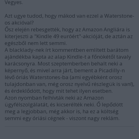
Vegyes.
Azt ugye tudod, hogy mákod van ezzel a Waterstone-
os akcióval?
Ősz elején rebesgették, hogy az Amazon Angliára is
kiterjeszti a "Kindle 49 euróért"-akcióját, de aztán az
egészből nem lett semmi.
A blacklady-nek írt kommentben említett barátom
ajándékba kapta az alap Kindle-t a főnökétől tavaly
karácsonyra. Most szeptemberben behalt neki a
képernyő, és mivel arra járt, bement a Picadilly-n
lévő óriás Waterstones-ba (ami egyébként orosz
tulajdonban van, még orosz nyelvű részlegük is van!),
és érdeklődött, hogy mit tehet ilyen esetben.
Azon nyomban felhívták neki az Amazon
ügyfélszolgálatát, és kicserélték neki. Ő lepődött
meg a legjobban, még akkor is, ha ez a költség
semmi egy óriási cégnek - viszont nagy reklám.