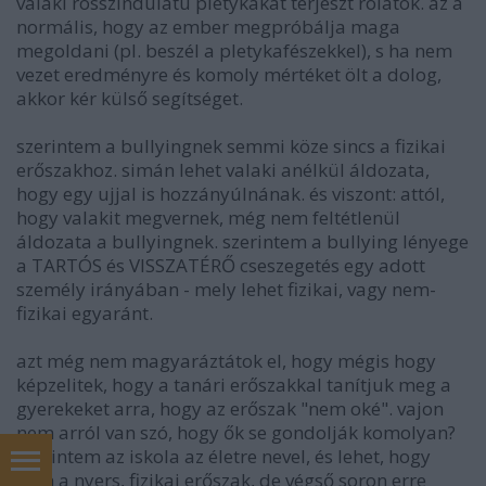
valaki rosszindulatú pletykákat terjeszt rólatok. az a
normális, hogy az ember megpróbálja maga
megoldani (pl. beszél a pletykafészekkel), s ha nem
vezet eredményre és komoly mértéket ölt a dolog,
akkor kér külső segítséget.
szerintem a bullyingnek semmi köze sincs a fizikai
erőszakhoz. simán lehet valaki anélkül áldozata,
hogy egy ujjal is hozzányúlnának. és viszont: attól,
hogy valakit megvernek, még nem feltétlenül
áldozata a bullyingnek. szerintem a bullying lényege
a TARTÓS és VISSZATÉRŐ cseszegetés egy adott
személy irányában - mely lehet fizikai, vagy nem-
fizikai egyaránt.
azt még nem magyaráztátok el, hogy mégis hogy
képzelitek, hogy a tanári erőszakkal tanítjuk meg a
gyerekeket arra, hogy az erőszak "nem oké". vajon
nem arról van szó, hogy ők se gondolják komolyan?
szerintem az iskola az életre nevel, és lehet, hogy
nem a nyers, fizikai erőszak, de végső soron erre