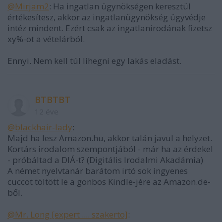
@Mirjam2
: Ha ingatlan ügynökségen keresztül
értékesítesz, akkor az ingatlanügynökség ügyvédje
intéz mindent. Ezért csak az ingatlanirodának fizetsz
xy%-ot a vételárból.
Ennyi. Nem kell túl lihegni egy lakás eladást.
BTBTBT
12 éve
@blackhair-lady
:
Majd ha lesz Amazon.hu, akkor talán javul a helyzet.
Kortárs irodalom szempontjából - már ha az érdekel
- próbáltad a DIÁ-t? (Digitális Irodalmi Akadámia)
A német nyelvtanár barátom irtó sok ingyenes
cuccot töltött le a gonbos Kindle-jére az Amazon.de-
ből.
@Mr. Long [expert .... szakerto]
: