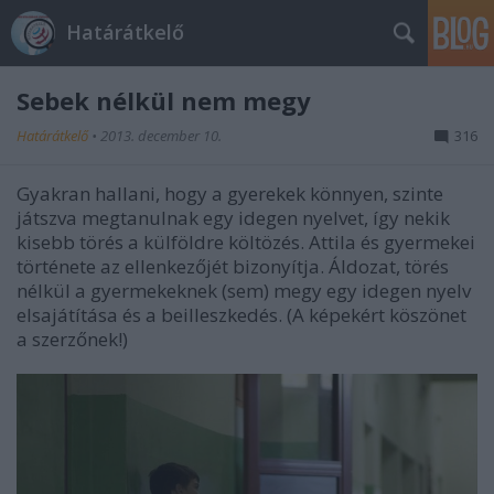
Határátkelő
Sebek nélkül nem megy
Határátkelő
•
2013. december 10.
316
Gyakran hallani, hogy a gyerekek könnyen, szinte
játszva megtanulnak egy idegen nyelvet, így nekik
kisebb törés a külföldre költözés. Attila és gyermekei
története az ellenkezőjét bizonyítja. Áldozat, törés
nélkül a gyermekeknek (sem) megy egy idegen nyelv
elsajátítása és a beilleszkedés. (A képekért köszönet
a szerzőnek!)