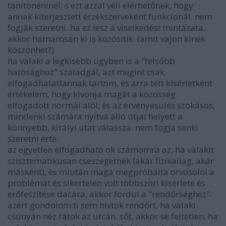
tanítónéninél, s ezt azzal véli elérhetőnek, hogy
annak kiterjesztett érzékszerveként funkcionál. nem
fogják szeretni. ha ez lesz a viselkedési mintázata,
akkor hamarosan ki is közösítik. (amit vajon kinek
köszönhet?)
ha valaki a legkisebb ügyben is a "felsőbb
hatósághoz" szaladgál, azt megint csak
elfogadhatatlannak tartom, és arra tett kísérletként
értékelem, hogy kivonja magát a közösség
elfogadott normái alól, és az érvényesülés szokásos,
mindenki számára nyitva álló útjai helyett a
könnyebb, királyi utat válassza. nem fogja senki
szeretni érte.
az egyetlen elfogadható ok számomra az, ha valakit
szisztematikusan cseszegetnek (akár fizikailag, akár
másként), és miután maga megpróbálta orvosolni a
problémát és sikertelen volt többszöri kísérlete és
erőfeszítése dacára, akkor fordul a "rendőrséghez".
azért gondolom ti sem hívtok rendőrt, ha valaki
csúnyán néz rátok az utcán. sőt, akkor se feltétlen, ha