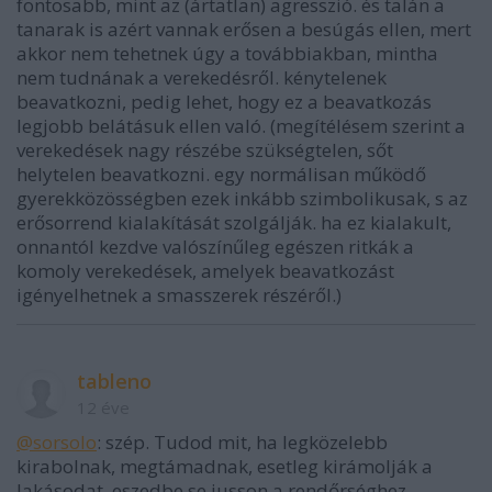
fontosabb, mint az (ártatlan) agresszió. és talán a
tanarak is azért vannak erősen a besúgás ellen, mert
akkor nem tehetnek úgy a továbbiakban, mintha
nem tudnának a verekedésről. kénytelenek
beavatkozni, pedig lehet, hogy ez a beavatkozás
legjobb belátásuk ellen való. (megítélésem szerint a
verekedések nagy részébe szükségtelen, sőt
helytelen beavatkozni. egy normálisan működő
gyerekközösségben ezek inkább szimbolikusak, s az
erősorrend kialakítását szolgálják. ha ez kialakult,
onnantól kezdve valószínűleg egészen ritkák a
komoly verekedések, amelyek beavatkozást
igényelhetnek a smasszerek részéről.)
tableno
12 éve
@sorsolo
: szép. Tudod mit, ha legközelebb
kirabolnak, megtámadnak, esetleg kirámolják a
lakásodat, eszedbe se jusson a rendőrséghez