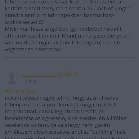
tobbet szotarazok olvasas kozben. Bar atallok a
kortarsra szerintem, mert most a "A Clash of Kings"
annyira nem a mindnnapokban hasznalhato
szokincset ad :D
Mivel mar fasza angolbol, igy hobbybol nekiallt
otthon oroszul tanulni. Mondjuk hekyzeti elonyben
van, mert az anyjanak (mostohaanyam) eredeti
vegzettsege orosz tanar.
______________ (törölt)
12 éve
@Chang Yai
:
nekem teljesen egyértelmű, hogy az árulkodás
főbenjáró bűn. a problémákat magadnak kell
megoldanod, ennek legjobban bevált, ősi
lerendezése az agresszió, a verekedés. én állítólag
verekedős voltam, de valahogy nem igazán
emlékszem olyan esetekre, ahol ez "bullying"-nak
lenne minősíthető. egyszerűen a konfliktusokat így