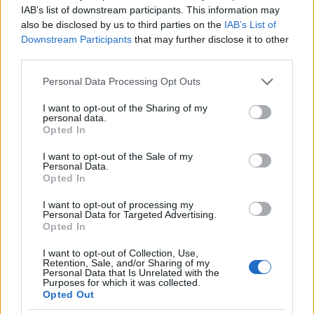
igencsak illegálisan van jelen a neten, de így megy
IAB’s list of downstream participants. This information may
ez.
also be disclosed by us to third parties on the
IAB’s List of
A Calibre pedig egy nagyon ügyes program. Jól
Downstream Participants
that may further disclose it to other
kitalálta az az indiai srác.
third parties.
Please note that this website/app uses one or more Google
Personal Data Processing Opt Outs
services and may gather and store information including but
Mr Long [unatkozik, munkalkodik...]
not limited to your visit or usage behaviour. You may click to
I want to opt-out of the Sharing of my
personal data.
grant or deny consent to Google and its third-party tags to
12 éve
Opted In
use your data for below specified purposes in below Google
@Barátusz
: Ja a recepcionkon vannak kiteritve a
consent section.
I want to opt-out of the Sale of my
foldon, mint vadaszat utan a zsakmany :D Neha
Personal Data.
rendelek par dolgot, mert olcsobb, mint a boltban.
Opted In
Vettem multkor egy kvartz melegitot kb £8-ert
I want to opt-out of processing my
asszonynak, mert szar a futes a nottinghami
Personal Data for Targeted Advertising.
lakasban, meg par kituzot, telefontokot, meg most a
Opted In
kindle tokjat (nagyon popec am!). Kb ennyi. :) Es te
honnan rendelsz? :D
I want to opt-out of Collection, Use,
Retention, Sale, and/or Sharing of my
Personal Data that Is Unrelated with the
Purposes for which it was collected.
Opted Out
BTBTBT