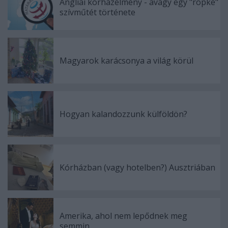
Angliai kórházélmény - avagy egy "röpke"
szívműtét története
Magyarok karácsonya a világ körül
Hogyan kalandozzunk külföldön?
Kórházban (vagy hotelben?) Ausztriában
Amerika, ahol nem lepődnek meg
semmin