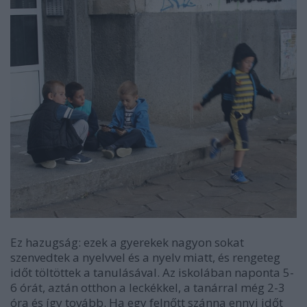
Ez hazugság: ezek a gyerekek nagyon sokat
szenvedtek a nyelvvel és a nyelv miatt, és rengeteg
időt töltöttek a tanulásával. Az iskolában naponta 5-
6 órát, aztán otthon a leckékkel, a tanárral még 2-3
óra és így tovább. Ha egy felnőtt szánna ennyi időt