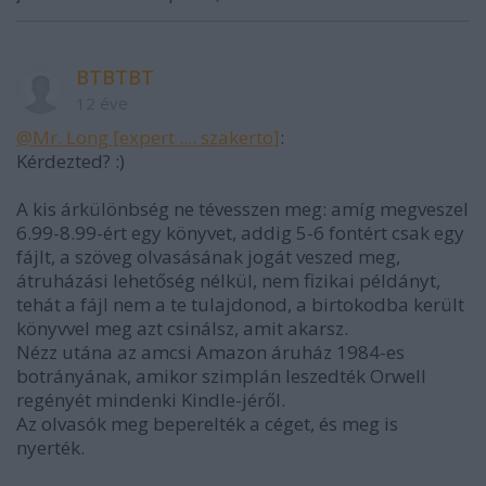
BTBTBT
12 éve
@Mr. Long [expert .... szakerto]
:
Kérdezted? :)
A kis árkülönbség ne tévesszen meg: amíg megveszel
6.99-8.99-ért egy könyvet, addig 5-6 fontért csak egy
fájlt, a szöveg olvasásának jogát veszed meg,
átruházási lehetőség nélkül, nem fizikai példányt,
tehát a fájl nem a te tulajdonod, a birtokodba került
könyvvel meg azt csinálsz, amit akarsz.
Nézz utána az amcsi Amazon áruház 1984-es
botrányának, amikor szimplán leszedték Orwell
regényét mindenki Kindle-jéről.
Az olvasók meg beperelték a céget, és meg is
nyerték.