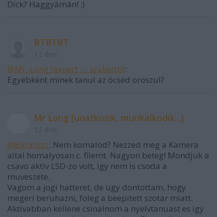
Dick? Haggyámán! :)
BTBTBT
12 éve
@Mr. Long [expert .... szakerto]
:
Egyébként minek tanul az öcséd oroszul?
Mr Long [unatkozik, munkalkodik...]
12 éve
@Barátusz
: Nem komalod? Nezzed meg a Kamera
altal homalyosan c. filemt. Nagyon beteg! Mondjuk a
csavo aktiv LSD-zo volt, igy nem is csoda a
muveszete.
Vagom a jogi hatteret, de ugy dontottam, hogy
megeri beruhazni, foleg a beepitett szotar miatt.
Aktivabban kellene csinalnom a nyelvtanuast es igy