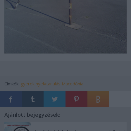
Címkék:
gyerek
nyelvtanulás
Macedónia
Ajánlott bejegyzések: