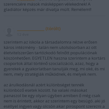
szerencsére mások másképpen vélekednek! A
gladiátor képzés már divatja múlt. Remélem!!
______________ (törölt)
12 éve
szerintem az iskola a társadalomra nézve erősen
káros intézmény - talán nem utolsósorban az ott
életvitelszerűen tartózkodó felnőtt populációnak
köszönhetően. EGYETLEN haszna szerintem a kortárs
csoportok által történő szocializáció, azaz, hogy a
gyerekek a gyakorlatban tanulják meg, mi oké, és mi
nem, mely stratégiák működnek, és melyek nem.
az árulkodásnál azért különbséget tennék
különböző esetek között. ha valaki másokat
panaszol be egy olyan ügyben amiben ő még csak
nem is érintett, akkor az szerintem egy besúgó. aki jó
eséllyel ingyen vagy olcsón akar pirospont szerezni a