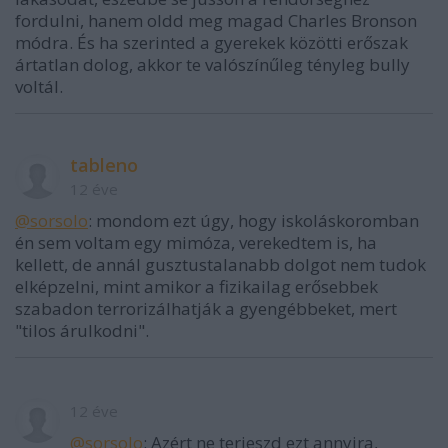
fordulni, hanem oldd meg magad Charles Bronson
módra. És ha szerinted a gyerekek közötti erőszak
ártatlan dolog, akkor te valószínűleg tényleg bully
voltál.
tableno
12 éve
@sorsolo
: mondom ezt úgy, hogy iskoláskoromban
én sem voltam egy mimóza, verekedtem is, ha
kellett, de annál gusztustalanabb dolgot nem tudok
elképzelni, mint amikor a fizikailag erősebbek
szabadon terrorizálhatják a gyengébbeket, mert
"tilos árulkodni".
12 éve
@sorsolo
: Azért ne terjeszd ezt annyira,