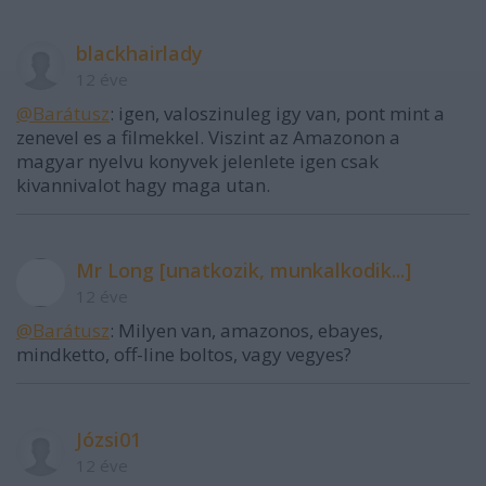
blackhairlady
12 éve
@Barátusz
: igen, valoszinuleg igy van, pont mint a
zenevel es a filmekkel. Viszint az Amazonon a
magyar nyelvu konyvek jelenlete igen csak
kivannivalot hagy maga utan.
Mr Long [unatkozik, munkalkodik...]
12 éve
@Barátusz
: Milyen van, amazonos, ebayes,
mindketto, off-line boltos, vagy vegyes?
Józsi01
12 éve