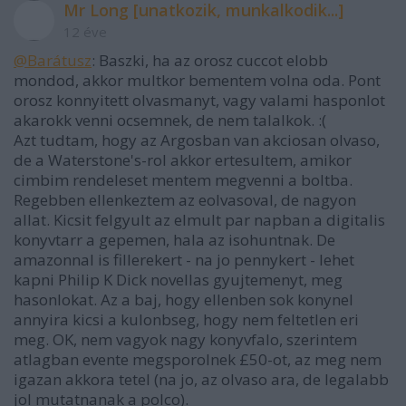
Mr Long [unatkozik, munkalkodik...]
12 éve
@Barátusz
: Baszki, ha az orosz cuccot elobb
mondod, akkor multkor bementem volna oda. Pont
orosz konnyitett olvasmanyt, vagy valami hasponlot
akarokk venni ocsemnek, de nem talalkok. :(
Azt tudtam, hogy az Argosban van akciosan olvaso,
de a Waterstone's-rol akkor ertesultem, amikor
cimbim rendeleset mentem megvenni a boltba.
Regebben ellenkeztem az eolvasoval, de nagyon
allat. Kicsit felgyult az elmult par napban a digitalis
konyvtarr a gepemen, hala az isohuntnak. De
amazonnal is fillerekert - na jo pennykert - lehet
kapni Philip K Dick novellas gyujtemenyt, meg
hasonlokat. Az a baj, hogy ellenben sok konynel
annyira kicsi a kulonbseg, hogy nem feltetlen eri
meg. OK, nem vagyok nagy konyvfalo, szerintem
atlagban evente megsporolnek £50-ot, az meg nem
igazan akkora tetel (na jo, az olvaso ara, de legalabb
jol mutatnanak a polco).