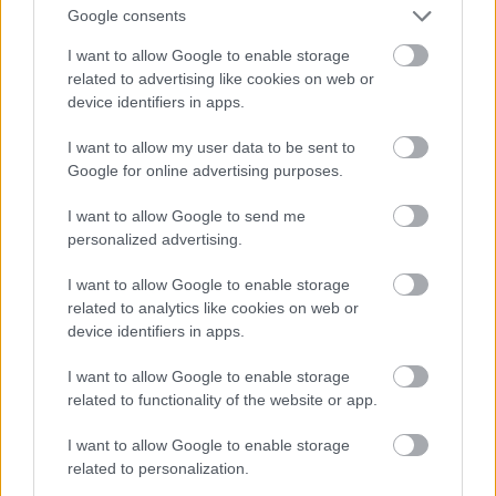
Google consents
12 éve
@Mr. Long [expert .... szakerto]
:
I want to allow Google to enable storage
Már hogy honnan rendelek mit? :)
related to advertising like cookies on web or
device identifiers in apps.
I want to allow my user data to be sent to
bpetya75
Google for online advertising purposes.
12 éve
I want to allow Google to send me
@blackhair-lady
:
personalized advertising.
Pontosan. A Gyakorlót nagyon nem kedveltem, de a
I want to allow Google to enable storage
csajszi tanárnője kiváló volt. Én eleve úgy terveztem,
related to analytics like cookies on web or
hogy ötödiktől az Toldiban folytatja. "Szerencsére" a
device identifiers in apps.
Gyakorló nem okozott csalódást, olyan szar,
amilyennek gondoltam, így asszonyt sem kellett
I want to allow Google to enable storage
győzködni a váltás szükségességéről. Most a
related to functionality of the website or app.
középsővel vagyunk úgy, hogy a könyveit nézegetve
katasztrofálisnak tűnik a helyzet. Tegnap
I want to allow Google to enable storage
felháborodva jött haza, hogy jól megoldotta a házit,
related to personalization.
de a napközis azt mondta rá, hogy nem jó.