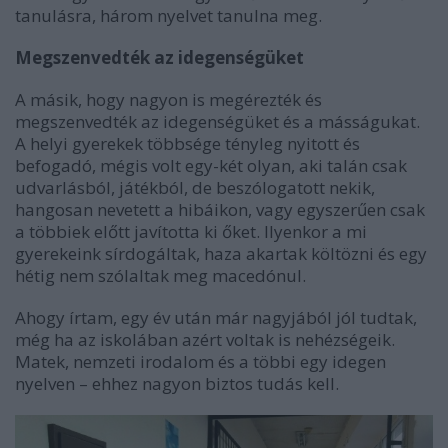
tanulásra, három nyelvet tanulna meg.
Megszenvedték az idegenségüket
A másik, hogy nagyon is megérezték és
megszenvedték az idegenségüket és a másságukat.
A helyi gyerekek többsége tényleg nyitott és
befogadó, mégis volt egy-két olyan, aki talán csak
udvarlásból, játékból, de beszólogatott nekik,
hangosan nevetett a hibáikon, vagy egyszerűen csak
a többiek előtt javította ki őket. Ilyenkor a mi
gyerekeink sírdogáltak, haza akartak költözni és egy
hétig nem szólaltak meg macedónul.
Ahogy írtam, egy év után már nagyjából jól tudtak,
még ha az iskolában azért voltak is nehézségeik.
Matek, nemzeti irodalom és a többi egy idegen
nyelven – ehhez nagyon biztos tudás kell.