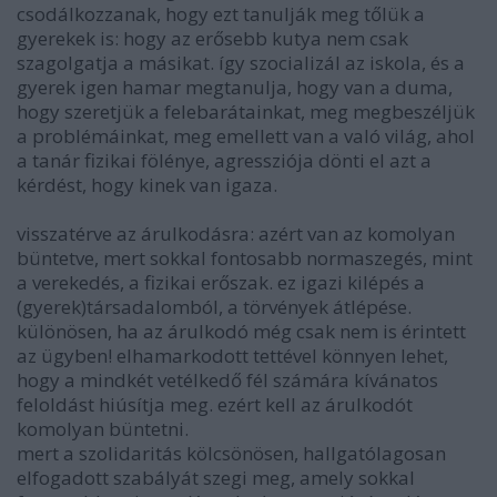
csodálkozzanak, hogy ezt tanulják meg tőlük a
gyerekek is: hogy az erősebb kutya nem csak
szagolgatja a másikat. így szocializál az iskola, és a
gyerek igen hamar megtanulja, hogy van a duma,
hogy szeretjük a felebarátainkat, meg megbeszéljük
a problémáinkat, meg emellett van a való világ, ahol
a tanár fizikai fölénye, agressziója dönti el azt a
kérdést, hogy kinek van igaza.
visszatérve az árulkodásra: azért van az komolyan
büntetve, mert sokkal fontosabb normaszegés, mint
a verekedés, a fizikai erőszak. ez igazi kilépés a
(gyerek)társadalomból, a törvények átlépése.
különösen, ha az árulkodó még csak nem is érintett
az ügyben! elhamarkodott tettével könnyen lehet,
hogy a mindkét vetélkedő fél számára kívánatos
feloldást hiúsítja meg. ezért kell az árulkodót
komolyan büntetni.
mert a szolidaritás kölcsönösen, hallgatólagosan
elfogadott szabályát szegi meg, amely sokkal