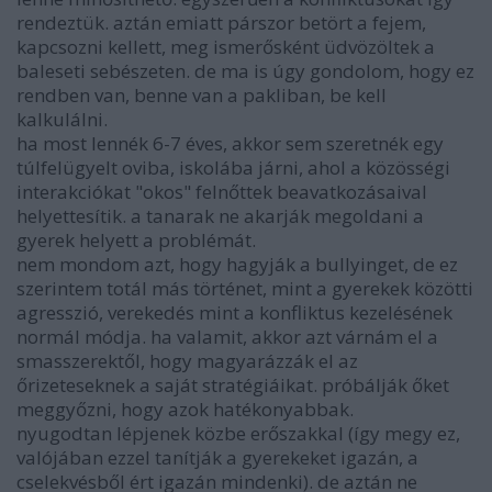
rendeztük. aztán emiatt párszor betört a fejem,
kapcsozni kellett, meg ismerősként üdvözöltek a
baleseti sebészeten. de ma is úgy gondolom, hogy ez
rendben van, benne van a pakliban, be kell
kalkulálni.
ha most lennék 6-7 éves, akkor sem szeretnék egy
túlfelügyelt oviba, iskolába járni, ahol a közösségi
interakciókat "okos" felnőttek beavatkozásaival
helyettesítik. a tanarak ne akarják megoldani a
gyerek helyett a problémát.
nem mondom azt, hogy hagyják a bullyinget, de ez
szerintem totál más történet, mint a gyerekek közötti
agresszió, verekedés mint a konfliktus kezelésének
normál módja. ha valamit, akkor azt várnám el a
smasszerektől, hogy magyarázzák el az
őrizeteseknek a saját stratégiáikat. próbálják őket
meggyőzni, hogy azok hatékonyabbak.
nyugodtan lépjenek közbe erőszakkal (így megy ez,
valójában ezzel tanítják a gyerekeket igazán, a
cselekvésből ért igazán mindenki). de aztán ne