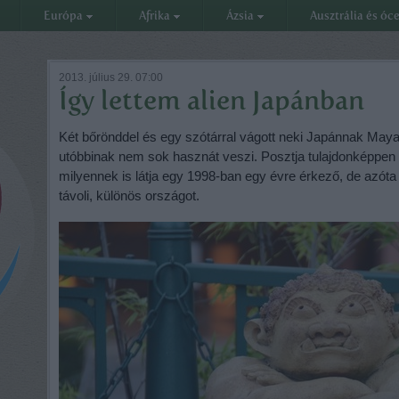
Európa
Afrika
Ázsia
Ausztrália és óc
2013. július 29. 07:00
Így lettem alien Japánban
Két bőrönddel és egy szótárral vágott neki Japánnak Maya,
utóbbinak nem sok hasznát veszi. Posztja tulajdonképpen pi
milyennek is látja egy 1998-ban egy évre érkező, de azóta 
távoli, különös országot.