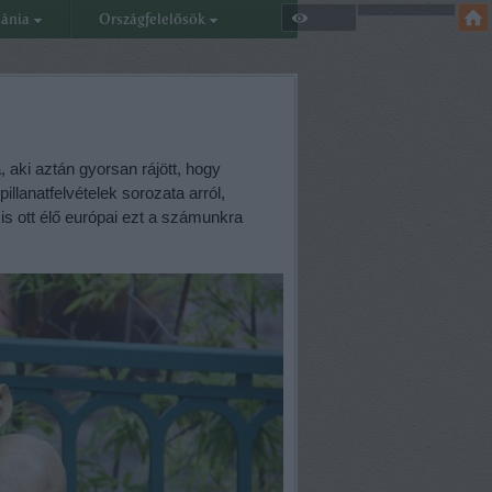
eánia
Országfelelősök
 aki aztán gyorsan rájött, hogy
llanatfelvételek sorozata arról,
is ott élő európai ezt a számunkra