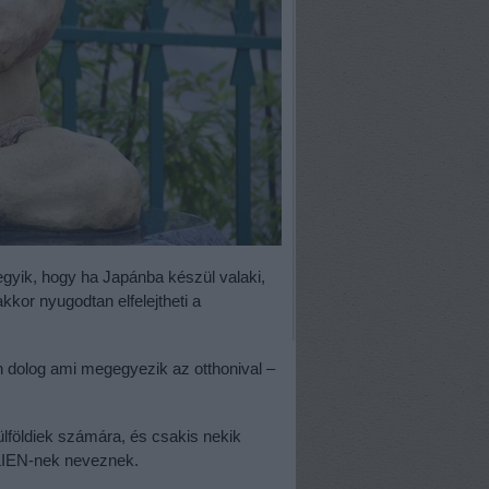
egyik, hogy ha Japánba készül valaki,
kkor nyugodtan elfelejtheti a
en dolog ami megegyezik az otthonival –
lföldiek számára, és csakis nekik
ALIEN-nek neveznek.