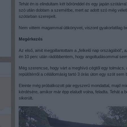
Tehát én is elindultam két bőrönddel és egy japán szótárral
szó után dobtam a szemétbe, mert az adott szó még véletle
szótárban szerepelt.
Nem vittem magammal útikönyvet, viszont gyakorlatilag b
Megérkezés
Az első, amit megpillantottam a „felkelő nap országából", az 
én 10 perc után rádöbbentem, hogy angoltudásommal s
Még szerencse, hogy várt a meghívó cégtől egy tolmács, ak
repülőtérről a célállomásig tartó 3 órás úton egy szót sem 
Eleinte még próbálkozott pár egyszerű mondattal, majd miut
kérdésére, amikor már épp elaludt volna, feladta. Tehát 
sikerült.
e