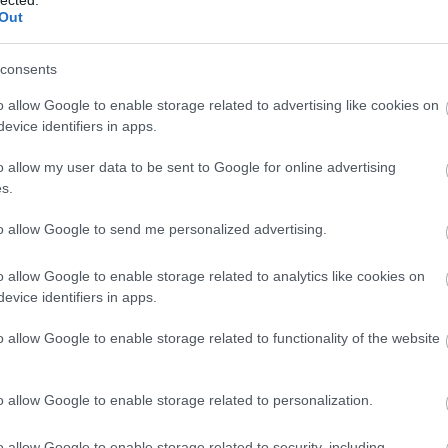
Azt hittem mindent tudok, pedig dehogy.
Out
Bekapcsoltam a tévét, gondoltam, ennyi itt eltöltött idő utá
értek.
consents
o allow Google to enable storage related to advertising like cookies on
Mondjuk egy vetélkedő.
evice identifiers in apps.
Az egyik hetekig tartó sorozatban a TV-stáb az egész orsz
o allow my user data to be sent to Google for online advertising
középiskolás diákot, aki képes nyitott szemmel tüsszenteni
s.
Átkapcsoltam.
to allow Google to send me personalized advertising.
TV-sorozat. A mentőorvos az eszméletlen sérült újraéleszté
ruháit vizsgálta. A balesetben deformálódott névjegytartóbó
o allow Google to enable storage related to analytics like cookies on
azonnal hívta a rajta lévő mobilszámot, ami a még mindig
evice identifiers in apps.
csörgött is. A mentősofőr hosszasan csörgette a számot, 
nem veszik fel, ezek szerint a sérültnek nincs családja.
o allow Google to enable storage related to functionality of the website
Átkapcsoltam.
o allow Google to enable storage related to personalization.
sek
Rendőrségi hírek. A ház fürdőszoba-ablakának külső védőr
elfogták a rendőrök! Másnap szabadon engedték, mikor egy 
o allow Google to enable storage related to security, including