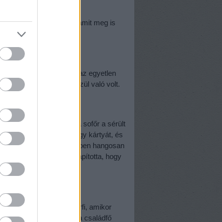
n talán lesz olyan műsor, amit meg is
ágot bejárva találta meg az egyetlen
, és ez még a jobbak közül való volt.
sével foglalkozott, míg a sofőr a sérült
l remegő kézzel vett ki egy kártyát, és
 eszméletlen sérült zsebében hangosan
majd kinyomta és megállapította, hogy
ácsát csavarozta egy férfi, amikor
család tett bejelentést a családfő