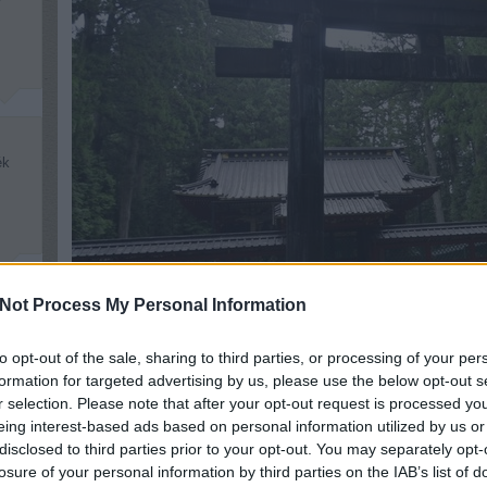
ék
Not Process My Personal Information
k,
to opt-out of the sale, sharing to third parties, or processing of your per
formation for targeted advertising by us, please use the below opt-out s
r selection. Please note that after your opt-out request is processed y
Az első viszontagságok
eing interest-based ads based on personal information utilized by us or
disclosed to third parties prior to your opt-out. You may separately opt-
A távol-keleti országban átéltekről írtam egy könyvet, am
losure of your personal information by third parties on the IAB’s list of
pár hét mindennapi életének viszontagságait. Nem írtam a p