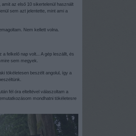
, amit az első 10 sikertelenül használt
nül sem azt jelentette, mint ami a
emagoltam. Nem kellett volna.
a felkelő nap volt... A gép leszállt, és
emmire sem megyek.
i tökéletesen beszélt angolul, így a
beszéltünk.
án fél óra elteltével válaszoltam a
a bemutatkozásom mondhatni tökéletesre