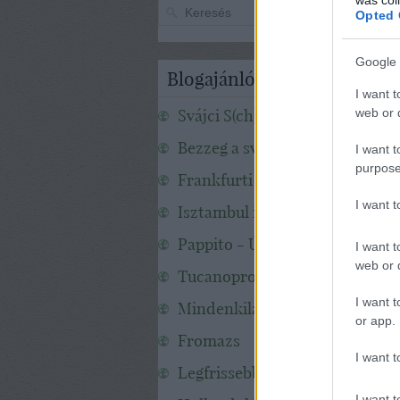
Opted 
Google 
Blogajánló
I want t
Svájci S(ch)apka
web or d
Bezzeg a svédek!
I want t
purpose
Frankfurti mesék
I want 
Isztambul infó
Pappito - Új-Zéland
I want t
web or d
Tucanoprod
I want t
Mindenkilaci
or app.
Fromazs
I want t
Legfrissebb Hawaii Hömbölgé
I want t