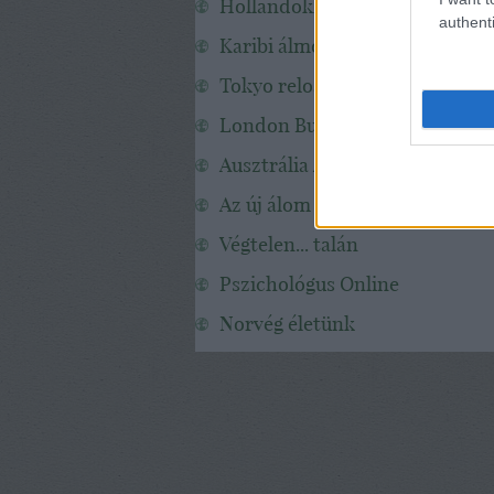
Hollandokk
authenti
Karibi álmok
Tokyo reloaded
London Budapest Metro
Ausztrália A-tól Z-ig
Az új álom
Végtelen... talán
Pszichológus Online
Norvég életünk