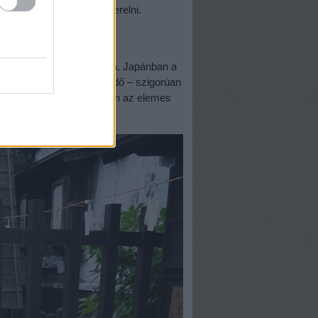
édőrácsát próbálta felszerelni.
 is, amit nem kellett volna. Japánban a
on. Az egy hétre elegendő – szigorúan
a lehajtható vasalódeszkán az elemes