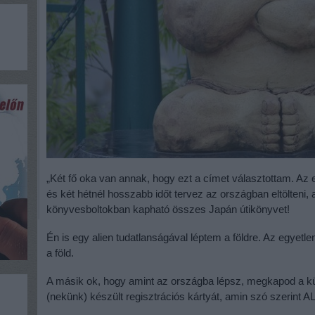
„Két fő oka van annak, hogy ezt a címet választottam. Az 
és két hétnél hosszabb időt tervez az országban eltölteni, a
könyvesboltokban kapható összes Japán útikönyvet!
Én is egy alien tudatlanságával léptem a földre. Az egyetl
a föld.
A másik ok, hogy amint az országba lépsz, megkapod a kü
(nekünk) készült regisztrációs kártyát, amin szó szerint 