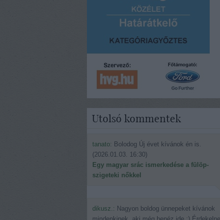
Utolsó kommentek
tanato:
Bolodog Új évet kívánok én is.
(
2026.01.03. 16:30
)
Egy magyar srác ismerkedése a fülöp-
szigeteki nőkkel
dikusz.:
Nagyon boldog ünnepeket kívánok
mindenkinek, aki még benéz ide.:) Érdekeln