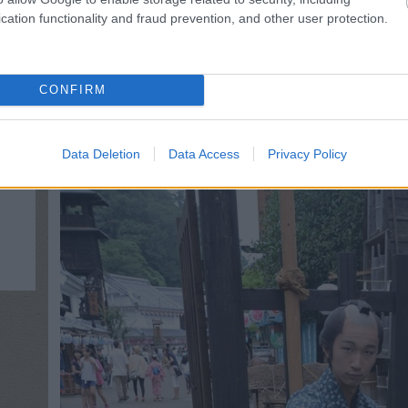
eltűnéséről, aki Aki eltűnésekor éppen a fürdőszoba ablak v
cation functionality and fraud prevention, and other user protection.
Munkahelyem
Nyitott szemmel járok, így elég sokat láttam, sokszor olyat
CONFIRM
munkahelyi öltözőszekrény, sokak számára a második otth
fóliába csomagolt - ruhák ott várakoznak bevetésre, amit 
vasalóval azonnal újjávarázsolhat az ember.
Data Deletion
Data Access
Privacy Policy