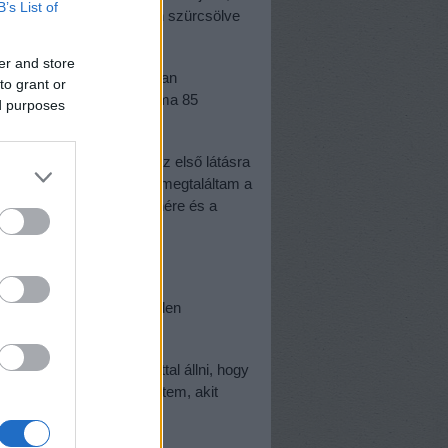
B’s List of
l illik enni, majd hangosan szürcsölve
er and store
spöttyöket, amit hiába van
to grant or
szen a lakásod páratartalma 85
ed purposes
ív keresgélést követően az első látásra
áltam a parkolóban, mire megtaláltam a
rendszámára, csak a színére és a
ciklis néninek mindig minden
n a legjobb a falnak háttal állni, hogy
 is, nem áll senki mögöttem, akit