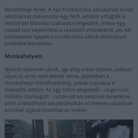
Rendőrségi hírek. A ház fürdőszoba-ablakának külső
védőrácsát csavarozta egy férfi, amikor elfogták a
rendőrök! Másnap szabadon engedték, mikor egy
család tett bejelentést a családfő eltűnéséről, aki Aki
eltűnésekor éppen a fürdőszoba ablak védőrácsát
próbálta felszerelni.
Munkahelyem
Nyitott szemmel járok, így elég sokat láttam, sokszor
olyat is, amit nem kellett volna. Japánban a
munkahelyi öltözőszekrény, sokak számára a
második otthon. Az egy hétre elegendő – szigorúan
fóliába csomagolt - ruhák ott várakoznak bevetésre,
amit a lehajtható vasalódeszkán az elemes vasalóval
azonnal újjávarázsolhat az ember.