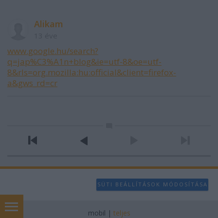
Alikam
13 éve
www.google.hu/search?
q=jap%C3%A1n+blog&ie=utf-8&oe=utf-
8&rls=org.mozilla:hu:official&client=firefox-
a&gws_rd=cr
SÜTI BEÁLLÍTÁSOK MÓDOSÍTÁSA
mobil
|
teljes