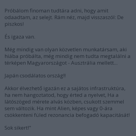
Próbálom finoman tudtára adni, hogy amit
odaadtam, az selejt. Rám néz, majd visszaszól: De
piszkos!
És igaza van.
Még mindig van olyan közvetlen munkatársam, aki
hiába próbálta, még mindig nem tudta megtalálni a
térképen Magyarországot - Ausztrália mellett...
Japán csodálatos ország!!
Akkor élvezhető igazán ez a sajátos infrastruktúra,
ha nem hangoztatod, hogy érted a nyelvet, Ha a
látószöged mérete alvás közben, csukott szemmel
sem változik. Ha mint Alien, képes vagy 0-ára
csökkenteni füled rezonancia befogadó kapacitását!
Sok sikert!"