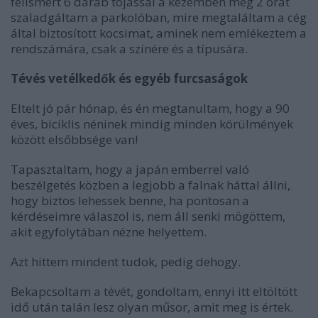
felismert 6 darab tojással a kezemben még 2 órát
szaladgáltam a parkolóban, mire megtaláltam a cég
által biztosított kocsimat, aminek nem emlékeztem a
rendszámára, csak a színére és a típusára.
Tévés vetélkedők és egyéb furcsaságok
Eltelt jó pár hónap, és én megtanultam, hogy a 90
éves, biciklis néninek mindig minden körülmények
között elsőbbsége van!
Tapasztaltam, hogy a japán emberrel való
beszélgetés közben a legjobb a falnak háttal állni,
hogy biztos lehessek benne, ha pontosan a
kérdéseimre válaszol is, nem áll senki mögöttem,
akit egyfolytában nézne helyettem.
Azt hittem mindent tudok, pedig dehogy.
Bekapcsoltam a tévét, gondoltam, ennyi itt eltöltött
idő után talán lesz olyan műsor, amit meg is értek.