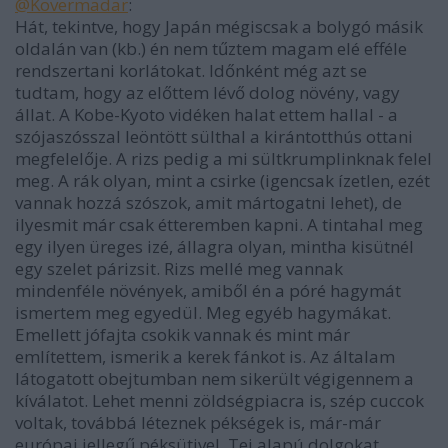
@Kovermadar
:
Hát, tekintve, hogy Japán mégiscsak a bolygó másik
oldalán van (kb.) én nem tűztem magam elé efféle
rendszertani korlátokat. Időnként még azt se
tudtam, hogy az előttem lévő dolog növény, vagy
állat. A Kobe-Kyoto vidéken halat ettem hallal - a
szójaszósszal leöntött sülthal a kirántotthús ottani
megfelelője. A rizs pedig a mi sültkrumplinknak felel
meg. A rák olyan, mint a csirke (igencsak ízetlen, ezét
vannak hozzá szószok, amit mártogatni lehet), de
ilyesmit már csak étteremben kapni. A tintahal meg
egy ilyen üreges izé, állagra olyan, mintha kisütnél
egy szelet párizsit. Rizs mellé meg vannak
mindenféle növények, amiből én a póré hagymát
ismertem meg egyedül. Meg egyéb hagymákat.
Emellett jófajta csokik vannak és mint már
említettem, ismerik a kerek fánkot is. Az általam
látogatott obejtumban nem sikerült végigennem a
kíválatot. Lehet menni zöldségpiacra is, szép cuccok
voltak, továbbá léteznek pékségek is, már-már
európai jellegű péksütivel. Tej alapú dolgokat