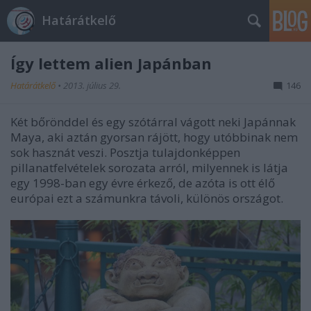
Határátkelő
Így lettem alien Japánban
Határátkelő
•
2013. július 29.
146
Két bőrönddel és egy szótárral vágott neki Japánnak
Maya, aki aztán gyorsan rájött, hogy utóbbinak nem
sok hasznát veszi. Posztja tulajdonképpen
pillanatfelvételek sorozata arról, milyennek is látja
egy 1998-ban egy évre érkező, de azóta is ott élő
európai ezt a számunkra távoli, különös országot.