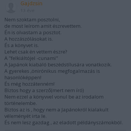
Gajdzsin
13 éve
Nem szoktam posztolni,
de most leírom amit észrevettem.
Én is olvastam a posztot.
A hozzászólásokat is.
És a könyvet is.
Lehet csak én vettem észre?
A "felkiáltójel -cunami"
A Japánok kiabáló beszédstílusára vonatkozik.
A gyerekes ,önirónikus megfogalmazás is
hasonlóképpen!
És még hozzátenném!
Biztos hogy a szerző(mert nem író)
Nem ezzel a könyvvel vonul be az irodalom
történelembe.
Biztos az is , hogy nem a Japánokról kialakult
véleményét irta le.
És nem lesz gazdag , az eladott példányszámokból.