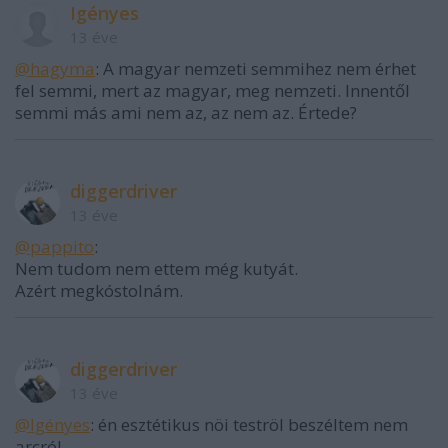
Igényes
13 éve
@hagyma
: A magyar nemzeti semmihez nem érhet
fel semmi, mert az magyar, meg nemzeti. Innentől
semmi más ami nem az, az nem az. Értede?
diggerdriver
13 éve
@pappito
:
Nem tudom nem ettem még kutyát.
Azért megkóstolnám.
diggerdriver
13 éve
@Igényes
: én esztétikus nöi teströl beszéltem nem
arcról.