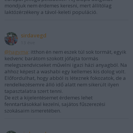
mondjuk nem érdemes keresni, mert állítólag
laktózérzékeny a távol-keleti populáció.
sirdavegd
13 éve
@hagyma
: itthon én nem eszek túl sok tormát, egyik
kedvenc barátom szokott jófajta tormás
melegszendvicseket művelni igazi házi anyagból. Na
ahhoz képest a washabi egy kellemes kis dolog volt.
Előfordulhat, hogy abból is léteznek fokozatok, de a
rendelkezésemre álló idő alatt nem sikerült ilyen
tapasztalatra szert tenni.
De ezt a kijelentésemet érdemes lehet
fenntartásokkal kezelni, sajátos fűszerezési
szokásaim ismeretében.