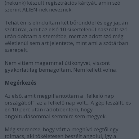
(nekünk) készült regisztrációs kártyát, amin szó
szerint ALIEN-nek neveznek.
Tehát én is elindultam két bőrönddel és egy japán
szótárral, amit az első 10 sikertelenül használt szó
után dobtam a szemétbe, mert az adott szó még
véletlenül sem azt jelentette, mint ami a szótárban
szerepelt.
Nem vittem magammal útikönyvet, viszont
gyakorlatilag bemagoltam. Nem kellett volna.
Megérkezés
Az első, amit megpillantottam a „felkelő nap
országából", az a felkelő nap volt... A gép leszállt, és
én 10 perc után rádöbbentem, hogy
angoltudásommal semmire sem megyek.
Még szerencse, hogy várt a meghívó cégtől egy
tolmács, aki tökéletesen beszélt angolul, így a