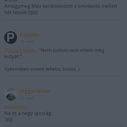
Amúgymeg Max kardoskodott a sminkelés mellett
hát tessék:)))))))
pappito
13 éve
@diggerdriver
: "Nem tudom nem ettem még
kutyát."
ilyesmiben sosem lehetsz biztos :)
diggerdriver
13 éve
@pappito
:
Na ez a nagy igazság.
:)))))