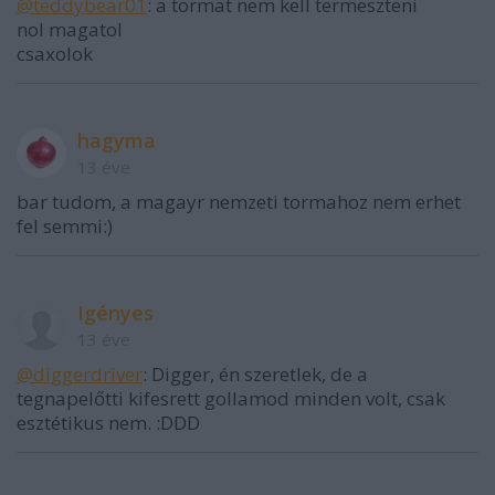
@teddybear01
: a tormat nem kell termeszteni
nol magatol
csaxolok
hagyma
13 éve
bar tudom, a magayr nemzeti tormahoz nem erhet
fel semmi:)
Igényes
13 éve
@diggerdriver
: Digger, én szeretlek, de a
tegnapelőtti kifesrett gollamod minden volt, csak
esztétikus nem. :DDD