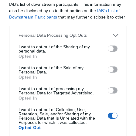
IAB’s list of downstream participants. This information may
also be disclosed by us to third parties on the
IAB’s List of
Hogyan kalandozzunk külföldön?
Downstream Participants
that may further disclose it to other
third parties.
Please note that this website/app uses one or more Google
Personal Data Processing Opt Outs
services and may gather and store information including but
Az igazi Mexikó, a komfortzónán túl
not limited to your visit or usage behaviour. You may click to
I want to opt-out of the Sharing of my
personal data.
grant or deny consent to Google and its third-party tags to
Opted In
use your data for below specified purposes in below Google
consent section.
I want to opt-out of the Sale of my
Personal Data.
Opted In
Magyarok karácsonya a világ körül
I want to opt-out of processing my
Personal Data for Targeted Advertising.
Opted In
I want to opt-out of Collection, Use,
Szólj hozzá!
Retention, Sale, and/or Sharing of my
Personal Data that Is Unrelated with the
A hozzászóláshoz be kell lépned!
Purposes for which it was collected.
Opted Out