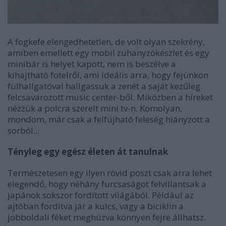
A fogkefe elengedhetetlen, de volt olyan szekrény,
amiben emellett egy mobil zuhanyzókészlet és egy
minibár is helyet kapott, nem is beszélve a
kihajtható fotelről, ami ideális arra, hogy fejünkön
fülhallgatóval hallgassuk a zenét a saját kezűleg
felcsavarozott music center-ből. Miközben a híreket
nézzük a polcra szerelt mini tv-n. Komolyan,
mondom, már csak a felfújható feleség hiányzott a
sorból...
Tényleg egy egész életen át tanulnak
Természetesen egy ilyen rövid poszt csak arra lehet
elegendő, hogy néhány furcsaságot felvillantsak a
japánok sokszor fordított világából. Például az
ajtóban fordítva jár a kulcs, vagy a biciklin a
jobboldali féket meghúzva könnyen fejre állhatsz.