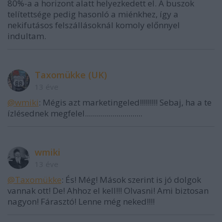
80%-a a horizont alatt helyezkedett el. A buszok
telítettsége pedig hasonló a miénkhez, így a
nekifutásos felszállásoknál komoly előnnyel
indultam.
Taxomükke (UK)
13 éve
@wmiki
: Mégis azt marketingeled!!!!!!!!! Sebaj, ha a te
ízlésednek megfelel.............................
wmiki
13 éve
@Taxomükke
: És! Még! Mások szerint is jó dolgok
vannak ott! De! Ahhoz el kell!!! Olvasni! Ami biztosan
nagyon! Fárasztó! Lenne még neked!!!!