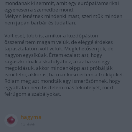
mondanak ki semmit, amit egy európai/amerikai
egyenesen a szemedbe mond.
Mélyen lenéznek mindenki mást, szerintük minden
nem japán barbár és tudatlan.
Volt eset, több is, amikor a küzdőpáston
összemértem magam velük, de eléggé érdekes
tapasztalatom volt velük. Meglehetősen jók, de
nagyon egysíkúak. Értem ezalatt azt, hogy
ragaszkodnak a skatulyához, azaz ha van egy
megoldásuk, akkor mindenképp azt próbálják
ismételni, akkor is, ha már kiismertem a trükkjüket.
Rólam meg azt mondták egy ismerősömnek, hogy
egyáltalán nem tisztelem más tekintélyét, mert
felrúgom a szabályokat.
hagyma
13 éve