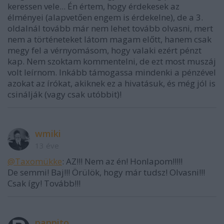
keressen vele... Én értem, hogy érdekesek az
élményei (alapvetően engem is érdekelne), de a 3.
oldalnál tovább már nem lehet tovább olvasni, mert
nem a történeteket látom magam előtt, hanem csak
megy fel a vérnyomásom, hogy valaki ezért pénzt
kap. Nem szoktam kommentelni, de ezt most muszáj
volt leírnom. Inkább támogassa mindenki a pénzével
azokat az írókat, akiknek ez a hivatásuk, és még jól is
csinálják (vagy csak utóbbit)!
wmiki
13 éve
@Taxomükke
: AZ!!! Nem az én! Honlapom!!!!!
De semmi! Baj!!! Örülök, hogy már tudsz! Olvasni!!!
Csak így! Tovább!!!
pappito