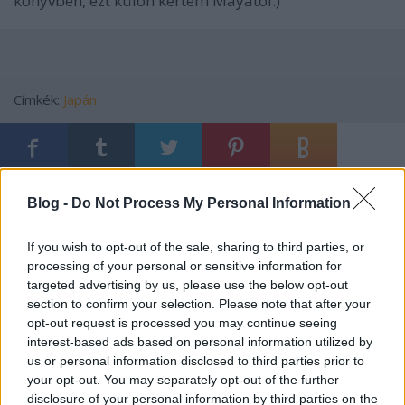
könyvben, ezt külön kértem Mayától.)
Címkék:
Japán
Ajánlott bejegyzések:
Blog -
Do Not Process My Personal Information
If you wish to opt-out of the sale, sharing to third parties, or
Protekció kanadai és magyar módra
processing of your personal or sensitive information for
targeted advertising by us, please use the below opt-out
section to confirm your selection. Please note that after your
opt-out request is processed you may continue seeing
interest-based ads based on personal information utilized by
Vissza a (vidéki) múltba
us or personal information disclosed to third parties prior to
your opt-out. You may separately opt-out of the further
disclosure of your personal information by third parties on the