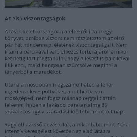
Az első viszontagságok
A távol-keleti országban átéltekről írtam egy
könyvet, amiben viszont nem részleteztem az első
pár hét mindennapi életének viszontagságait. Nem
írtam a pálcikával való étkezés tortúrájáról, amikor
két hétig tart megtanulni, hogy a levest is pálcikával
illik enni, majd hangosan szürcsölve meginni a
tányérból a maradékot.
Utána a mosdóban megszámolhatod a fehér
ingeden a levespöttyöket, amit hiába van
mosógéped, nem fogsz másnap reggel tisztán
felvenni, hiszen a lakásod páratartalma 85
százalékos, így a száradási idő több mint két nap.
Vagy ott az első bevásárlás, amikor több mint 2 óra
intenzív keresgélést követően az első látásra