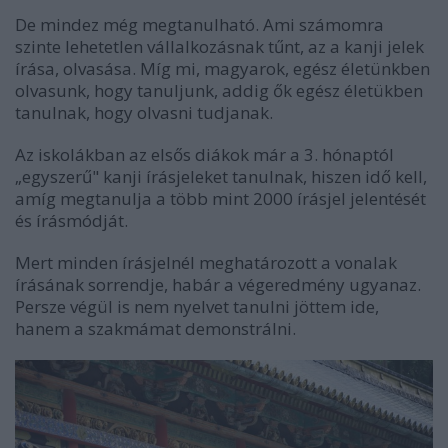
De mindez még megtanulható. Ami számomra
szinte lehetetlen vállalkozásnak tűnt, az a kanji jelek
írása, olvasása. Míg mi, magyarok, egész életünkben
olvasunk, hogy tanuljunk, addig ők egész életükben
tanulnak, hogy olvasni tudjanak.
Az iskolákban az elsős diákok már a 3. hónaptól
„egyszerű" kanji írásjeleket tanulnak, hiszen idő kell,
amíg megtanulja a több mint 2000 írásjel jelentését
és írásmódját.
Mert minden írásjelnél meghatározott a vonalak
írásának sorrendje, habár a végeredmény ugyanaz.
Persze végül is nem nyelvet tanulni jöttem ide,
hanem a szakmámat demonstrálni.