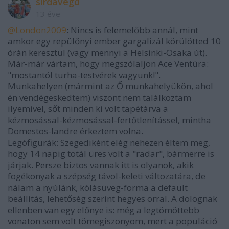
sirdavegd
13 éve
@London2009
: Nincs is felemelőbb annál, mint
amkor egy repülőnyi ember gargalizál körülötted 10
órán keresztül (vagy mennyi a Helsinki-Osaka út).
Már-már vártam, hogy megszólaljon Ace Ventúra:
"mostantól turha-testvérek vagyunk!".
Munkahelyen (mármint az Ő munkahelyükön, ahol
én vendégeskedtem) viszont nem találkoztam
ilyemivel, sőt minden ki volt tapétárva a
kézmosással-kézmosással-fertőtlenítássel, mintha
Domestos-landre érkeztem volna.
Legófigurák: Szegediként elég nehezen éltem meg,
hogy 14 napig totál üres volt a "radar", bármerre is
járjak. Persze biztos vannak itt is olyanok, akik
fogékonyak a szépség távol-keleti változatára, de
nálam a nyúlánk, kólásüveg-forma a default
beállítás, lehetőség szerint hegyes orral. A dolognak
ellenben van egy előnye is: még a legtömöttebb
vonaton sem volt tömegiszonyom, mert a populáció