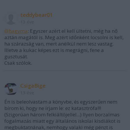
teddybear01
13 éve
@hagyma
: Egyszer azért el kell ültetni, még ha nő
aztán magától is. Meg azért időnként locsolni is kell,
ha szárazság van, mert anélkül nem lesz vastag.
Illetve a kukac képes ezt is megrágni, fene a
gusztusát.
Csak szólok.
CsigaBige
13 éve
Én is beleolvastam a könyvbe, és egyszerűen nem
bírom ki, hogy ne írjam le: ez katasztrófa!!!
(Szigorúan három felkiáltójellel...) Ilyen borzalmas
fogalmazás miatt egy általános iskolai kisdiákot is
megbuktatnának, nemhogy valaki még pénzt is