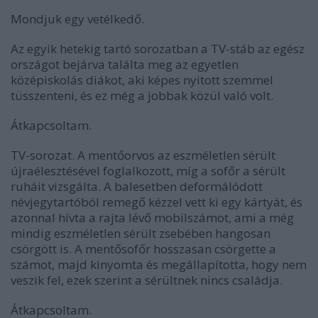
Mondjuk egy vetélkedő.
Az egyik hetekig tartó sorozatban a TV-stáb az egész
országot bejárva találta meg az egyetlen
középiskolás diákot, aki képes nyitott szemmel
tüsszenteni, és ez még a jobbak közül való volt.
Átkapcsoltam.
TV-sorozat. A mentőorvos az eszméletlen sérült
újraélesztésével foglalkozott, míg a sofőr a sérült
ruháit vizsgálta. A balesetben deformálódott
névjegytartóból remegő kézzel vett ki egy kártyát, és
azonnal hívta a rajta lévő mobilszámot, ami a még
mindig eszméletlen sérült zsebében hangosan
csörgött is. A mentősofőr hosszasan csörgette a
számot, majd kinyomta és megállapította, hogy nem
veszik fel, ezek szerint a sérültnek nincs családja.
Átkapcsoltam.