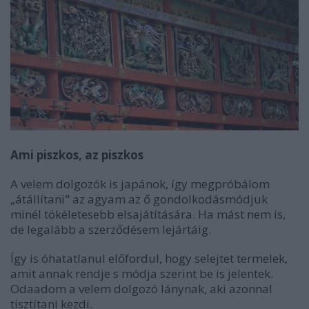
Ami piszkos, az piszkos
A velem dolgozók is japánok, így megpróbálom
„átállítani" az agyam az ő gondolkodásmódjuk
minél tökéletesebb elsajátítására. Ha mást nem is,
de legalább a szerződésem lejártáig.
Így is óhatatlanul előfordul, hogy selejtet termelek,
amit annak rendje s módja szerint be is jelentek.
Odaadom a velem dolgozó lánynak, aki azonnal
tisztítani kezdi.