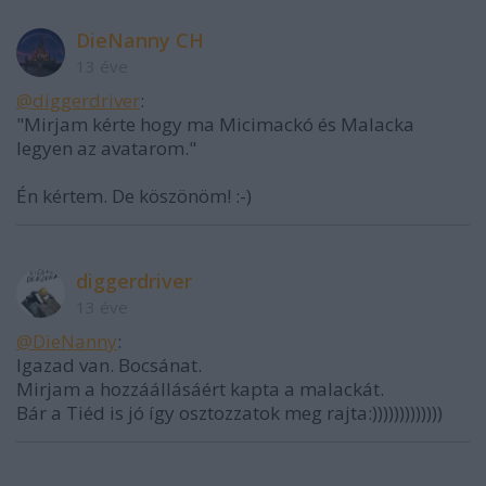
DieNanny CH
13 éve
@diggerdriver
:
"Mirjam kérte hogy ma Micimackó és Malacka
legyen az avatarom."
Én kértem. De köszönöm! :-)
diggerdriver
13 éve
@DieNanny
:
Igazad van. Bocsánat.
Mirjam a hozzáállásáért kapta a malackát.
Bár a Tiéd is jó így osztozzatok meg rajta:)))))))))))))