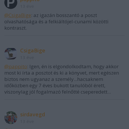
13 éve
@CsigaBige
: az igazán bosszantó a poszt
olvashatósága és a felkiáltójel-cunami közötti
kontraszt.
CsigaBige
13 éve
@pappito
: Igen, én is elgondolkodtam, hogy akkor
most ki írta a posztot és ki a könyvet, mert egészen
biztos nem ugyanaz a személy...hacsaknem
időközben egy 7 éves bukott tanulóból érett,
viszonylag jól fogalmazó felnőtté cseperedett...
sirdavegd
13 éve