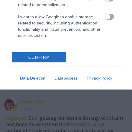
related to personalization.
I want to allow Google to enable storage
related to security, including authentication
functionality and fraud prevention, and other
user protection.
Igényes
CONFIRM
13 éve
@Barátusz
: Birca a Töki, ez teljesen biztos. Ő írja az
egész blog.hut, tegnap már beismerte.
Data Deletion
Data Access
Privacy Policy
Amarante
13 éve
@Igényes
: Sok igazsag van benne:)En ugy oldottam
meg,hogy felkoltoztem Bpestre abbol a pici
falubol,ahol laktunk,amint a legkisebb gyerkoc