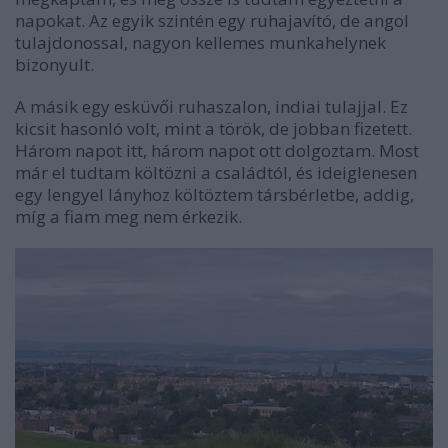
napokat. Az egyik szintén egy ruhajavító, de angol
tulajdonossal, nagyon kellemes munkahelynek
bizonyult.
A másik egy esküvői ruhaszalon, indiai tulajjal. Ez
kicsit hasonló volt, mint a török, de jobban fizetett.
Három napot itt, három napot ott dolgoztam. Most
már el tudtam költözni a családtól, és ideiglenesen
egy lengyel lányhoz költöztem társbérletbe, addig,
míg a fiam meg nem érkezik.