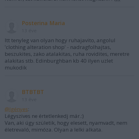
Posterina Maria
13 éve
Itt tenyleg van olyan hogy ruhajavito, angolul
'clothing alteration shop' - nadragfolhajtas,
beszukites, zako atalakitas, ruha rovidites, meretre
alakitas stb. Edinburghban kb 40 ilyen uzlet
mukodik
BTBTBT
13 éve
@Igényes
:
Légyszives ne értetlenkedj már.:)
Van, aki úgy születik, hogy elesett, nyamvadt, nem
életrevaló, mimóza. Olyan a lelki alkata.