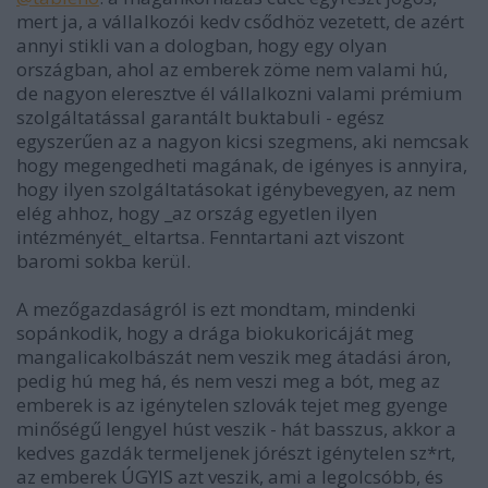
mert ja, a vállalkozói kedv csődhöz vezetett, de azért
annyi stikli van a dologban, hogy egy olyan
országban, ahol az emberek zöme nem valami hú,
de nagyon eleresztve él vállalkozni valami prémium
szolgáltatással garantált buktabuli - egész
egyszerűen az a nagyon kicsi szegmens, aki nemcsak
hogy megengedheti magának, de igényes is annyira,
hogy ilyen szolgáltatásokat igénybevegyen, az nem
elég ahhoz, hogy _az ország egyetlen ilyen
intézményét_ eltartsa. Fenntartani azt viszont
baromi sokba kerül.
A mezőgazdaságról is ezt mondtam, mindenki
sopánkodik, hogy a drága biokukoricáját meg
mangalicakolbászát nem veszik meg átadási áron,
pedig hú meg há, és nem veszi meg a bót, meg az
emberek is az igénytelen szlovák tejet meg gyenge
minőségű lengyel húst veszik - hát basszus, akkor a
kedves gazdák termeljenek jórészt igénytelen sz*rt,
az emberek ÚGYIS azt veszik, ami a legolcsóbb, és