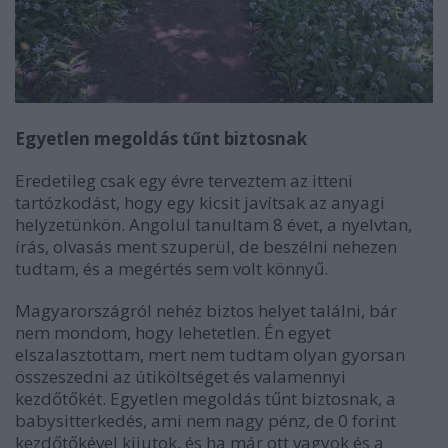
Egyetlen megoldás tűnt biztosnak
Eredetileg csak egy évre terveztem az itteni
tartózkodást, hogy egy kicsit javítsak az anyagi
helyzetünkön. Angolul tanultam 8 évet, a nyelvtan,
írás, olvasás ment szuperül, de beszélni nehezen
tudtam, és a megértés sem volt könnyű.
Magyarországról nehéz biztos helyet találni, bár
nem mondom, hogy lehetetlen. Én egyet
elszalasztottam, mert nem tudtam olyan gyorsan
összeszedni az útiköltséget és valamennyi
kezdőtőkét. Egyetlen megoldás tűnt biztosnak, a
babysitterkedés, ami nem nagy pénz, de 0 forint
kezdőtőkével kijutok, és ha már ott vagyok és a