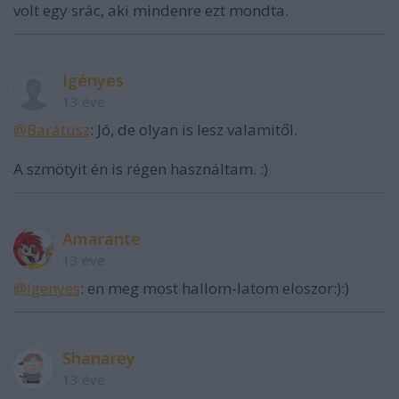
volt egy srác, aki mindenre ezt mondta.
Igényes
13 éve
@Barátusz
: Jó, de olyan is lesz valamitől.
A szmötyit én is régen használtam. :)
Amarante
13 éve
@Igényes
: en meg most hallom-latom eloszor:):)
Shanarey
13 éve