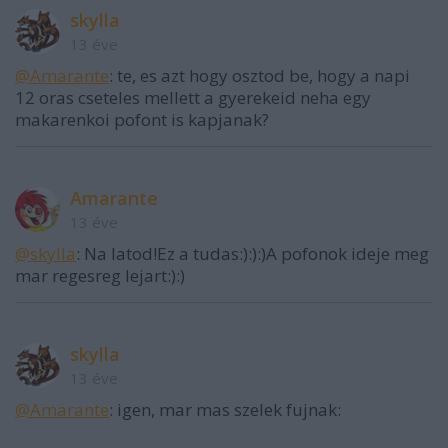
skylla
13 éve
@Amarante
: te, es azt hogy osztod be, hogy a napi
12 oras cseteles mellett a gyerekeid neha egy
makarenkoi pofont is kapjanak?
Amarante
13 éve
@skylla
: Na latod!Ez a tudas:):):)A pofonok ideje meg
mar regesreg lejart:):)
skylla
13 éve
@Amarante
: igen, mar mas szelek fujnak: