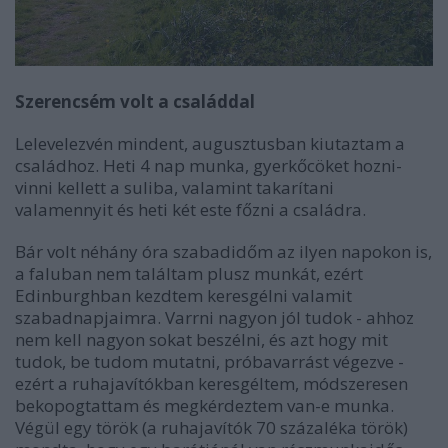
Szerencsém volt a családdal
Lelevelezvén mindent, augusztusban kiutaztam a
családhoz. Heti 4 nap munka, gyerkőcöket hozni-
vinni kellett a suliba, valamint takarítani
valamennyit és heti két este főzni a családra.
Bár volt néhány óra szabadidőm az ilyen napokon is,
a faluban nem találtam plusz munkát, ezért
Edinburghban kezdtem keresgélni valamit
szabadnapjaimra. Varrni nagyon jól tudok - ahhoz
nem kell nagyon sokat beszélni, és azt hogy mit
tudok, be tudom mutatni, próbavarrást végezve -
ezért a ruhajavítókban keresgéltem, módszeresen
bekopogtattam és megkérdeztem van-e munka.
Végül egy török (a ruhajavítók 70 százaléka török)