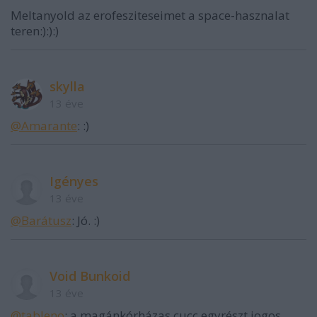
Meltanyold az erofesziteseimet a space-hasznalat
teren:):):)
skylla
13 éve
@Amarante
: :)
Igényes
13 éve
@Barátusz
: Jó. :)
Void Bunkoid
13 éve
@tableno
: a magánkórházas cucc egyrészt jogos,