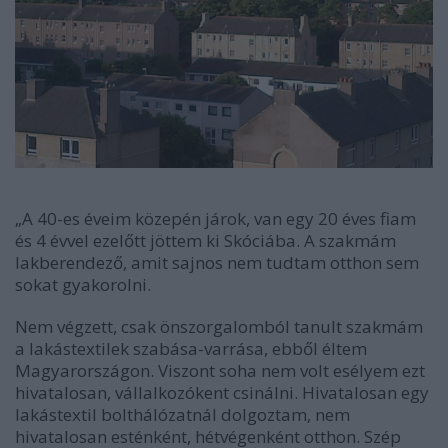
„A 40-es éveim közepén járok, van egy 20 éves fiam
és 4 évvel ezelőtt jöttem ki Skóciába. A szakmám
lakberendező, amit sajnos nem tudtam otthon sem
sokat gyakorolni.
Nem végzett, csak önszorgalomból tanult szakmám
a lakástextilek szabása-varrása, ebből éltem
Magyarországon. Viszont soha nem volt esélyem ezt
hivatalosan, vállalkozókent csinálni. Hivatalosan egy
lakástextil bolthálózatnál dolgoztam, nem
hivatalosan esténként, hétvégenként otthon. Szép