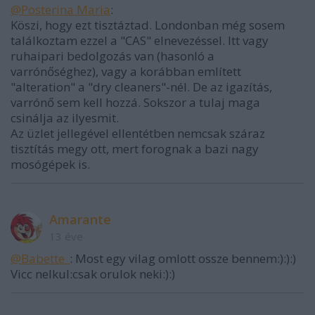
@Posterina Maria
:
Köszi, hogy ezt tisztáztad. Londonban még sosem
találkoztam ezzel a "CAS" elnevezéssel. Itt vagy
ruhaipari bedolgozás van (hasonló a
varrónőséghez), vagy a korábban említett
"alteration" a "dry cleaners"-nél. De az igazítás,
varrónő sem kell hozzá. Sokszor a tulaj maga
csinálja az ilyesmit.
Az üzlet jellegével ellentétben nemcsak száraz
tisztítás megy ott, mert forognak a bazi nagy
mosógépek is.
Amarante
13 éve
@Babette_
: Most egy vilag omlott ossze bennem:):):)
Vicc nelkul:csak orulok neki:):)