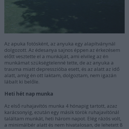
Az apuka fotósként, az anyuka egy alapítványnál
dolgozott. Az édesanya sajnos éppen az érkezésem
előtt vesztette el a munkáját, ami elvileg az én
munkámat szükségtelenné tette, de az anyuka a
trauma miatt depresszióba esett, és az alatt az idő
alatt, amíg én ott laktam, dolgoztam, nem igazán
lábalt ki belőle.
Heti hét nap munka
Az első ruhajavítós munka 4 hónapig tartott, azaz
karácsonyig, ezután egy másik török ruhajavítónál
találtam munkát, heti három napot. Elég rázós volt,
a minimálbér alatt és nem hivatalosan, de lehetett 8