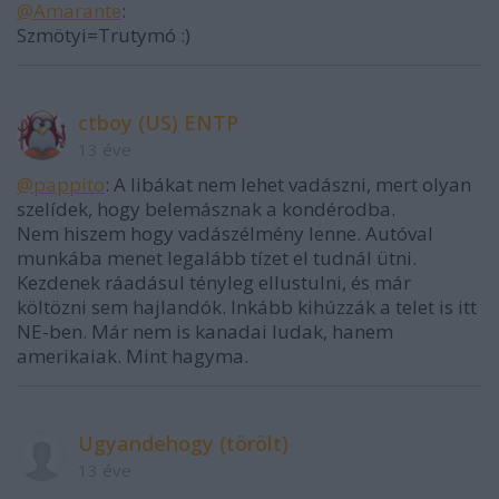
@Amarante
:
Szmötyi=Trutymó :)
ctboy (US) ENTP
13 éve
@pappito
: A libákat nem lehet vadászni, mert olyan
szelídek, hogy belemásznak a kondérodba.
Nem hiszem hogy vadászélmény lenne. Autóval
munkába menet legalább tízet el tudnál ütni.
Kezdenek ráadásul tényleg ellustulni, és már
költözni sem hajlandók. Inkább kihúzzák a telet is itt
NE-ben. Már nem is kanadai ludak, hanem
amerikaiak. Mint hagyma.
Ugyandehogy (törölt)
13 éve