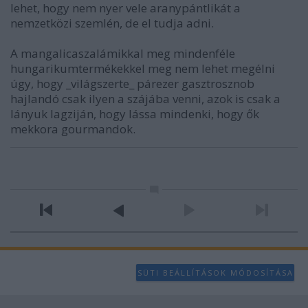
lehet, hogy nem nyer vele aranypántlikát a
nemzetközi szemlén, de el tudja adni.
A mangalicaszalámikkal meg mindenféle
hungarikumtermékekkel meg nem lehet megélni
úgy, hogy _világszerte_ párezer gasztrosznob
hajlandó csak ilyen a szájába venni, azok is csak a
lányuk lagziján, hogy lássa mindenki, hogy ők
mekkora gourmandok.
SÜTI BEÁLLÍTÁSOK MÓDOSÍTÁSA