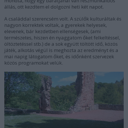
mondta, hogy egy barátjánál van részmunkaidős
állás, ott kezdtem el dolgozni heti két napot.
A családdal szerencsém volt. A szülők kulturáltak és
nagyon korrektek voltak, a gyerekek helyesek,
elevenek, bár kezdetben ellenségesek, (ami
természetes, hiszen én nyaggatom őket felkeltéssel,
öltöztetéssel stb.) de a sok együtt töltött idő, közös
játék, alkotás végül is meghozta az eredményt és a
mai napig látogatom őket, és időnként szervezek
közös programokat velük.