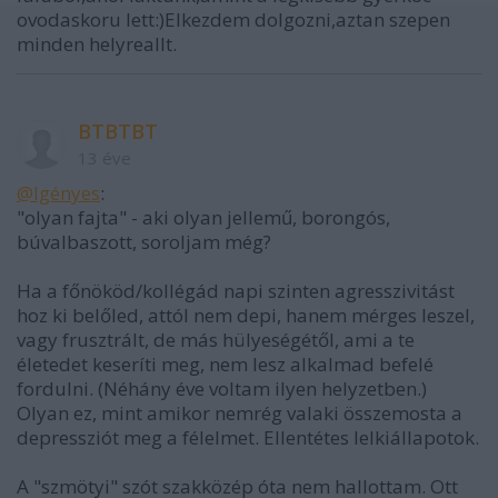
ovodaskoru lett:)Elkezdem dolgozni,aztan szepen
minden helyreallt.
BTBTBT
13 éve
@Igényes
:
"olyan fajta" - aki olyan jellemű, borongós,
búvalbaszott, soroljam még?
Ha a főnököd/kollégád napi szinten agresszivitást
hoz ki belőled, attól nem depi, hanem mérges leszel,
vagy frusztrált, de más hülyeségétől, ami a te
életedet keseríti meg, nem lesz alkalmad befelé
fordulni. (Néhány éve voltam ilyen helyzetben.)
Olyan ez, mint amikor nemrég valaki összemosta a
depressziót meg a félelmet. Ellentétes lelkiállapotok.
A "szmötyi" szót szakközép óta nem hallottam. Ott