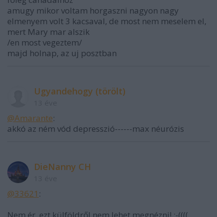
amugy mikor voltam horgaszni nagyon nagy
elmenyem volt 3 kacsaval, de most nem meselem el,
mert Mary mar alszik
/en most vegeztem/
majd holnap, az uj posztban
Ugyandehogy (törölt)
13 éve
@Amarante
:
akkó az ném vód depresszió------max néurózis
DieNanny CH
13 éve
@33621
:
Nem ér, ezt külföldről nem lehet megnézni! :-((((