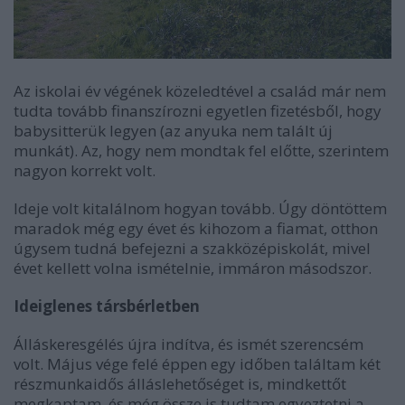
Az iskolai év végének közeledtével a család már nem
tudta tovább finanszírozni egyetlen fizetésből, hogy
babysitterük legyen (az anyuka nem talált új
munkát). Az, hogy nem mondtak fel előtte, szerintem
nagyon korrekt volt.
Ideje volt kitalálnom hogyan tovább. Úgy döntöttem
maradok még egy évet és kihozom a fiamat, otthon
úgysem tudná befejezni a szakközépiskolát, mivel
évet kellett volna ismételnie, immáron másodszor.
Ideiglenes társbérletben
Álláskeresgélés újra indítva, és ismét szerencsém
volt. Május vége felé éppen egy időben találtam két
részmunkaidős álláslehetőséget is, mindkettőt
megkaptam, és még össze is tudtam egyeztetni a