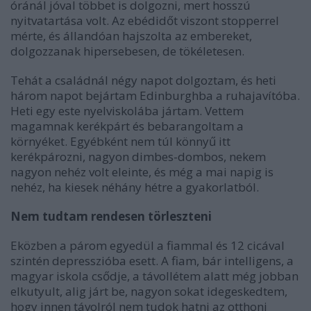
óránál jóval többet is dolgozni, mert hosszú
nyitvatartása volt. Az ebédidőt viszont stopperrel
mérte, és állandóan hajszolta az embereket,
dolgozzanak hipersebesen, de tökéletesen.
Tehát a családnál négy napot dolgoztam, és heti
három napot bejártam Edinburghba a ruhajavítóba.
Heti egy este nyelviskolába jártam. Vettem
magamnak kerékpárt és bebarangoltam a
környéket. Egyébként nem túl könnyű itt
kerékpározni, nagyon dimbes-dombos, nekem
nagyon nehéz volt eleinte, és még a mai napig is
nehéz, ha kiesek néhány hétre a gyakorlatból.
Nem tudtam rendesen törleszteni
Eközben a párom egyedül a fiammal és 12 cicával
szintén depresszióba esett. A fiam, bár intelligens, a
magyar iskola csődje, a távollétem alatt még jobban
elkutyult, alig járt be, nagyon sokat idegeskedtem,
hogy innen távolról nem tudok hatni az otthoni