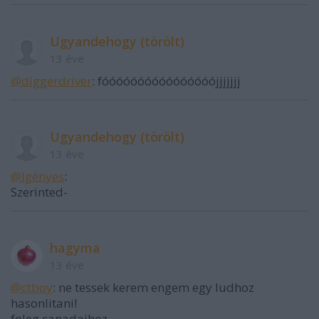
Ugyandehogy (törölt)
13 éve
@diggerdriver
: fóóóóóóóóóóóóóóóójjjjjjj
Ugyandehogy (törölt)
13 éve
@Igényes
:
Szerinted-
hagyma
13 éve
@ctboy
: ne tessek kerem engem egy ludhoz
hasonlitani!
foleg canadaihoz