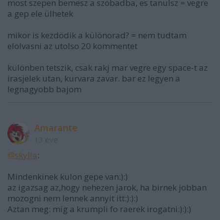
most szepen bemesz a szobadba, es tanulsz = vegre
a gep ele ülhetek
mikor is kezdödik a különorad? = nem tudtam
elolvasni az utolso 20 kommentet
különben tetszik, csak rakj mar vegre egy space-t az
irasjelek utan, kurvara zavar. bar ez legyen a
legnagyobb bajom
Amarante
13 éve
@skylla
:
Mindenkinek kulon gepe van:):)
az igazsag az,hogy nehezen jarok, ha birnek jobban
mozogni nem lennek annyit itt:):):)
Aztan meg: mig a krumpli fo raerek irogatni:):):)