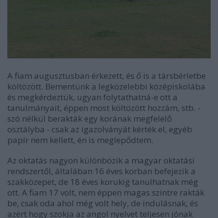
A fiam augusztusban érkezett, és ő is a társbérletbe
költözött. Bementünk a legközelebbi középiskolába
és megkérdeztük, ugyan folytathatná-e ott a
tanulmányait, éppen most költözött hozzám, stb. -
szó nélkül berakták egy korának megfelelő
osztályba - csak az igazolványát kérték el, egyéb
papír nem kellett, én is meglepődtem.
Az oktatás nagyon különbözik a magyar oktatási
rendszertől, általában 16 éves korban befejezik a
szakközepet, de 18 éves korukig tanulhatnak még
ott. A fiam 17 volt, nem éppen magas szintre rakták
be, csak oda ahol még volt hely, de indulásnak, és
azért hogy szokja az angol nyelvet teljesen jónak