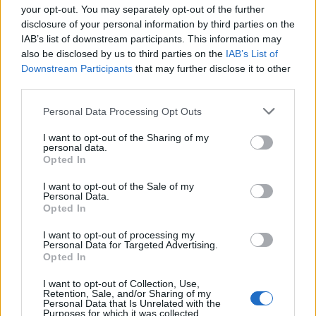
your opt-out. You may separately opt-out of the further
disclosure of your personal information by third parties on the
Egy magyar srác ismerkedése a fülöp-
IAB’s list of downstream participants. This information may
szigeteki nőkkel
also be disclosed by us to third parties on the
IAB’s List of
Downstream Participants
that may further disclose it to other
third parties.
Please note that this website/app uses one or more Google
Personal Data Processing Opt Outs
Angliai kórházélmény - avagy egy "röpke"
services and may gather and store information including but
szívműtét története
not limited to your visit or usage behaviour. You may click to
I want to opt-out of the Sharing of my
personal data.
grant or deny consent to Google and its third-party tags to
Opted In
use your data for below specified purposes in below Google
consent section.
I want to opt-out of the Sale of my
Csodaút egy Vespa nyergében
Personal Data.
Opted In
I want to opt-out of processing my
Personal Data for Targeted Advertising.
Opted In
Protekció kanadai és magyar módra
I want to opt-out of Collection, Use,
Retention, Sale, and/or Sharing of my
Personal Data that Is Unrelated with the
Purposes for which it was collected.