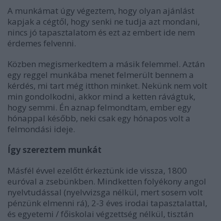
A munkámat úgy végeztem, hogy olyan ajánlást
kapjak a cégtől, hogy senki ne tudja azt mondani,
nincs jó tapasztalatom és ezt az embert ide nem
érdemes felvenni.
Közben megismerkedtem a másik felemmel. Aztán
egy reggel munkába menet felmerült bennem a
kérdés, mi tart még itthon minket. Nekünk nem volt
min gondolkodni, akkor mind a ketten rávágtuk,
hogy semmi. Én aznap felmondtam, ember egy
hónappal később, neki csak egy hónapos volt a
felmondási ideje.
Így szereztem munkát
Másfél évvel ezelőtt érkeztünk ide vissza, 1800
euróval a zsebünkben. Mindketten folyékony angol
nyelvtudással (nyelvvizsga nélkül, mert sosem volt
pénzünk elmenni rá), 2-3 éves irodai tapasztalattal,
és egyetemi / főiskolai végzettség nélkül, tisztán