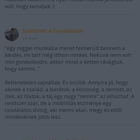
volt, hogy tanuljak :)
Szemben a haladással
13 éve
"egy reggel munkába menet felmerült bennem a
kérdés, mi tart még itthon minket. Nekünk nem volt
min gondolkodni, akkor mind a ketten rávágtuk,
hogy semmi. "
Rettenetesen sajnállak. És örülök. Annyira jó, hogy
akinek a család, a barátok, a közösség, a nemzet, az
ízek, az illatok, a táj egy nagy "semmi" az elhúzhat. A
rendszer szar, de a mobilitás eszménye egy
csodálatos dolog, aki menni akar, megy és ettől
mindenkinek jobb lesz.