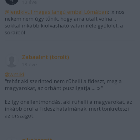
13 éve
@lendkívül magas langú embel Lómában
: :x nos
nekem nem úgy tűnik, hogy arra utalt volna...
sokkal inkább kiolvasható valamiféle gyűlölet, a
soraiból
Zabaalint (törölt)
13 éve
@wmiki
:
"tehát aki szerinted nem rühelli a fideszt, meg a
magyarokat, az orbánt puszilgatja.... :x"
Ez így önellentmondás, aki rühelli a magyarokat, az
inkább örül a Fidesz hatalmának, mert tönkreteszi
az országot.
elkoltozott.