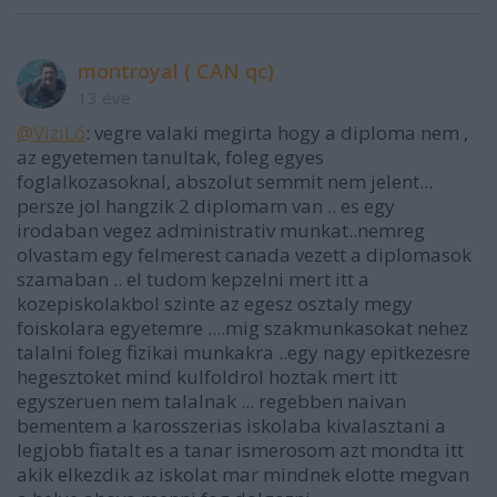
montroyal ( CAN qc)
13 éve
@VíziLó
: vegre valaki megirta hogy a diploma nem ,
az egyetemen tanultak, foleg egyes
foglalkozasoknal, abszolut semmit nem jelent...
persze jol hangzik 2 diplomam van .. es egy
irodaban vegez administrativ munkat..nemreg
olvastam egy felmerest canada vezett a diplomasok
szamaban .. el tudom kepzelni mert itt a
kozepiskolakbol szinte az egesz osztaly megy
foiskolara egyetemre ....mig szakmunkasokat nehez
talalni foleg fizikai munkakra ..egy nagy epitkezesre
hegesztoket mind kulfoldrol hoztak mert itt
egyszeruen nem talalnak ... regebben naivan
bementem a karosszerias iskolaba kivalasztani a
legjobb fiatalt es a tanar ismerosom azt mondta itt
akik elkezdik az iskolat mar mindnek elotte megvan