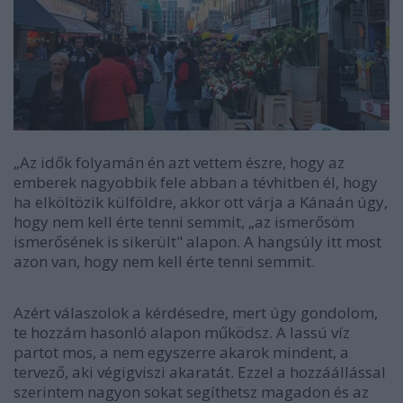
„Az idők folyamán én azt vettem észre, hogy az
emberek nagyobbik fele abban a tévhitben él, hogy
ha elköltözik külföldre, akkor ott várja a Kánaán úgy,
hogy nem kell érte tenni semmit, „az ismerősöm
ismerősének is sikerült" alapon. A hangsúly itt most
azon van, hogy nem kell érte tenni semmit.
Azért válaszolok a kérdésedre, mert úgy gondolom,
te hozzám hasonló alapon működsz. A lassú víz
partot mos, a nem egyszerre akarok mindent, a
tervező, aki végigviszi akaratát. Ezzel a hozzáállással
szerintem nagyon sokat segíthetsz magadon és az