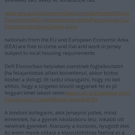
www.gov.je/Government/Departments/HomeAffairs/
Departments/CustomsImmigration/Pages/JerseyCus
tomsImmigrationEurope.aspx
nationals from the EU and European Economic Area
(EEA) are free to come and live and work in Jersey
subject to local housing requirements
De!!! Elsosorban helyieket szeretnek foglalkoztatni
(ha felajanlottak allast kozvetlenul, akkor biztos
kosher a dolog). Itt tudsz olvasgatni, hogy mi kell
ahhoz, hogy a szigeten kivulit vegyenek fel es pl
hogyan lehet lakast venni:
www.cab.org.je/index.php?
option=com_content&task=view&id=91
A londoni kollegaim, akik Jerseyrol jottek, mind
elmennek, ha a gyerek iskolaskoru lesz. Inkabb ott
nevelnek gyereket. Alacsony a bunozes, nyugodt elet.
Az erem masik oldala a klausztofobias feeling es a