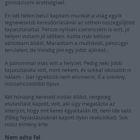
gimnáziumi érettségivel.
Én két héten belül kaptam munkát a világ egyik
legnevesebb keresőóriásánál az otthon összegyűjtött
tapasztalattal. Persze nyilván szerencsém is volt, jó
helyen voltam jó időben. Azóta már kétszer
váltottam állást. Maradtam a multiknál, pénzügyi
területen, de mindig jön egy jobb ajánlat...
A párommal más volt a helyzet. Pedig neki jobb
tapasztalata volt, mint nekem, és sokkal okosabb is
nálam – bár igyekszik nem elismerni; ő a szerény,
visszahúzódóbb típus.
Két hónapig keresett irodai állást, rengeteg
elutasítást kapott, volt, aki úgy megalázta az
interjún, hogy mit keres egyáltalán itt, nem ide való
(főleg fejvadászoknál kapott ilyen reakciókat). Sok
rossz élmény érte.
Nem adta fel