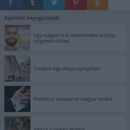
Ajánlott bejegyzések:
Egy magyar srác ismerkedése a fülöp-
szigeteki nőkkel
Csodaút egy Vespa nyergében
Protekció kanadai és magyar módra
Vissza a (vidéki) múltba