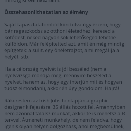
Összehasonlíthatatlan az élmény
Saját tapasztalatomból kiindulva úgy érzem, hogy
bár ragaszkodsz az otthoni életedhez, keresed a
kötődést, neked nagyon sok lehetőséged lehetne
külföldön. Már felépítetted azt, amit én még mindig
építgetek: a sulit, egy önéletrajzot, ami megállja a
helyét, stb.
Ha a célország nyelvét is jól beszéled (nem a
nyelvvizsga mondja meg, mennyire beszéled a
nyelvet, hanem az, hogy egy interjún mit és hogyan
tudsz elmondani), akkor én úgy gondolom: Hajrá!
Rákerestem az Irish Jobs honlapján a graphic
designer kifejezésre. 35 állás hozott fel. Amennyiben
nem azonnal találsz munkát, akkor te is mehetsz a B
tervvel. Átmeneti munkahely, de nem feladva, hogy
igenis olyan helyen dolgozhass, ahol megbecsülnek,