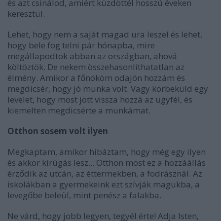
és azt csinálod, amiért küzdöttél hosszú éveken
keresztül.
Lehet, hogy nem a saját magad ura leszel és lehet,
hogy bele fog telni pár hónapba, mire
megállapodtok abban az országban, ahová
költöztök. De nekem összehasonlíthatatlan az
élmény. Amikor a főnököm odajön hozzám és
megdicsér, hogy jó munka volt. Vagy körbeküld egy
levelet, hogy most jött vissza hozzá az ügyfél, és
kiemelten megdicsérte a munkámat.
Otthon sosem volt ilyen
Megkaptam, amikor hibáztam, hogy még egy ilyen
és akkor kirúgás lesz... Otthon most ez a hozzáállás
érződik az utcán, az éttermekben, a fodrásznál. Az
iskolákban a gyermekeink ezt szívják magukba, a
levegőbe beleül, mint penész a falakba.
Ne várd, hogy jobb legyen, tegyél érte! Adja Isten,