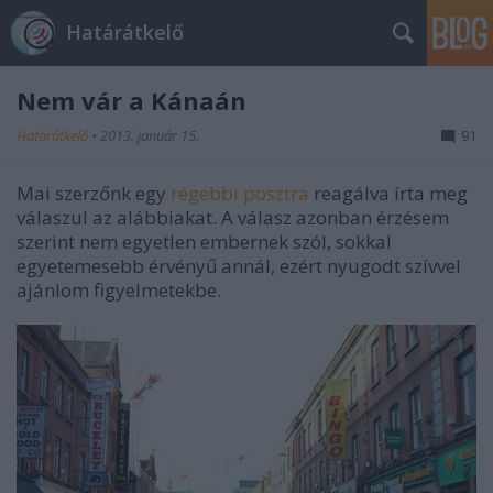
Határátkelő
Nem vár a Kánaán
Határátkelő
•
2013. január 15.
91
Mai szerzőnk egy
régebbi posztra
reagálva írta meg
válaszul az alábbiakat. A válasz azonban érzésem
szerint nem egyetlen embernek szól, sokkal
egyetemesebb érvényű annál, ezért nyugodt szívvel
ajánlom figyelmetekbe.