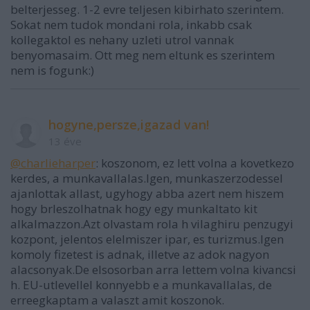
belterjesseg. 1-2 evre teljesen kibirhato szerintem.
Sokat nem tudok mondani rola, inkabb csak
kollegaktol es nehany uzleti utrol vannak
benyomasaim. Ott meg nem eltunk es szerintem
nem is fogunk:)
hogyne,persze,igazad van!
13 éve
@charlieharper
: koszonom, ez lett volna a kovetkezo
kerdes, a munkavallalas.Igen, munkaszerzodessel
ajanlottak allast, ugyhogy abba azert nem hiszem
hogy brleszolhatnak hogy egy munkaltato kit
alkalmazzon.Azt olvastam rola h vilaghiru penzugyi
kozpont, jelentos elelmiszer ipar, es turizmus.Igen
komoly fizetest is adnak, illetve az adok nagyon
alacsonyak.De elsosorban arra lettem volna kivancsi
h. EU-utlevellel konnyebb e a munkavallalas, de
erreegkaptam a valaszt amit koszonok.