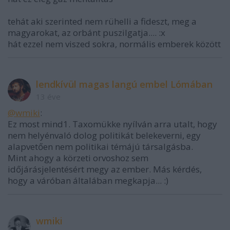
tehát aki szerinted nem rühelli a fideszt, meg a
magyarokat, az orbánt puszilgatja.... :x
hát ezzel nem viszed sokra, normális emberek között
lendkívül magas langú embel Lómában
13 éve
@wmiki
:
Ez most mind1. Taxomükke nyílván arra utalt, hogy
nem helyénvaló dolog politikát belekeverni, egy
alapvetően nem politikai témájú társalgásba.
Mint ahogy a körzeti orvoshoz sem
időjárásjelentésért megy az ember. Más kérdés,
hogy a váróban általában megkapja... :)
wmiki