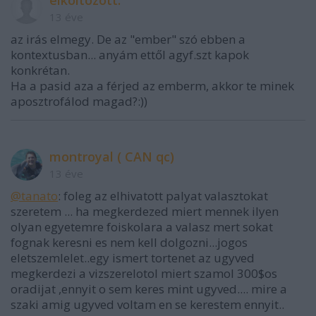
13 éve
az irás elmegy. De az "ember" szó ebben a
kontextusban... anyám ettől agyf.szt kapok
konkrétan.
Ha a pasid aza a férjed az emberm, akkor te minek
aposztrofálod magad?:))
montroyal ( CAN qc)
13 éve
@tanato
: foleg az elhivatott palyat valasztokat
szeretem ... ha megkerdezed miert mennek ilyen
olyan egyetemre foiskolara a valasz mert sokat
fognak keresni es nem kell dolgozni...jogos
eletszemlelet..egy ismert tortenet az ugyved
megkerdezi a vizszerelotol miert szamol 300$os
oradijat ,ennyit o sem keres mint ugyved.... mire a
szaki amig ugyved voltam en se kerestem ennyit..