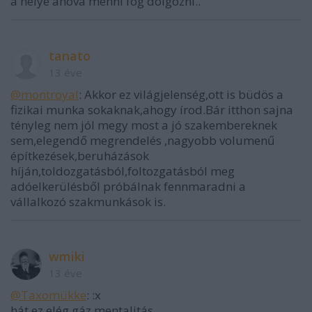
a helye ahova menni fog dolgozni..
tanato
13 éve
@montroyal
: Akkor ez világjelenség,ott is büdös a
fizikai munka sokaknak,ahogy írod.Bár itthon sajna
tényleg nem jól megy most a jó szakembereknek
sem,elegendő megrendelés ,nagyobb volumenű
építkezések,beruházások
híján,toldozgatásból,foltozgatásból meg
adóelkerülésből próbálnak fennmaradni a
vállalkozó szakmunkások is.
wmiki
13 éve
@Taxomükke
: :x
hát ez elég gáz mentalitás