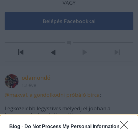
VAGY
odamondó
13 éve
@maxval, a gondolkodni próbáló birca
:
Legközelebb légyszíves mélyedj el jobban a
kommentek olvasásában. Kösz.
Blog -
Do Not Process My Personal Information