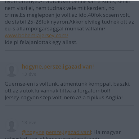
nyomortanya.Az autokban benne van a kulcs, senki
nem viszi el, nem tudnak vele mit kezdeni, no
crime.Es meglepoen jo volt az ido.40fok sosem volt,
de stabil 25-28fok nyaron.Akkor elvileg tudnek ott az
eu-s allampolgarsaggal munkat vallalni?
www.bohemiajersey.com/
ide pl felajanlottak egy allast.
hogyne,persze,igazad van!
13 éve
Guernse-en is voltunk, atmentunk komppal, baszki,
ott az autok ki vannak tiltva a forgalombol!
Jersey nagyon szep volt, nem az a tipikus Anglia!
13 éve
@hogyne,persze,igazad van!
: Ha magyar
utleveled van, akkor ez vonatkozik rad: