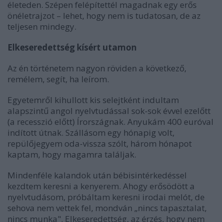
életeden. Szépen felépítettél magadnak egy erős
önéletrajzot – lehet, hogy nem is tudatosan, de az
teljesen mindegy.
Elkeseredettség kísért utamon
Az én történetem nagyon röviden a következő,
remélem, segít, ha leírom.
Egyetemről kihullott kis selejtként indultam
alapszintű angol nyelvtudással sok-sok évvel ezelőtt
(a recesszió előtt) Írországnak. Anyukám 400 euróval
indított útnak. Szállásom egy hónapig volt,
repülőjegyem oda-vissza szólt, három hónapot
kaptam, hogy magamra találjak.
Mindenféle kalandok után bébisintérkedéssel
kezdtem keresni a kenyerem. Ahogy erősödött a
nyelvtudásom, próbáltam keresni irodai melót, de
sehova nem vettek fel, mondván „nincs tapasztalat,
nincs munka". Elkeseredettség, az érzés, hogy nem