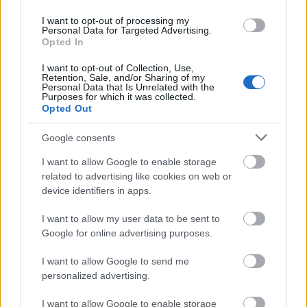
I want to opt-out of processing my
nyuszigonosz
Personal Data for Targeted Advertising.
Opted In
13 éve
@charlieharper
: Fantasztikus krimit olvastam pár
I want to opt-out of Collection, Use,
Retention, Sale, and/or Sharing of my
éve, részben a Szigeteken ( Kanalinseln) játszódott.
Personal Data that Is Unrelated with the
Purposes for which it was collected.
Állítolag jól lehet ott pénzt "parkolni" az ottani
Opted Out
bankokban. Jobban mint Svájcban. Mármint a krimi
szerint.
Google consents
Szóval Jersey, Guernsy, Alderney, Sark, Herm a picit
I want to allow Google to enable storage
nagyobbak, azonkívül van még a Brecqhou ahol
related to advertising like cookies on web or
ketten laknak, Jethou szigetén 3-an és még 7 pici
device identifiers in apps.
lakatlan sziget.
I want to allow my user data to be sent to
Google for online advertising purposes.
Taxomükke (UK)
I want to allow Google to send me
13 éve
personalized advertising.
@wmiki
: Na ez ide egyaltalan nem kell, menj vissza
I want to allow Google to enable storage