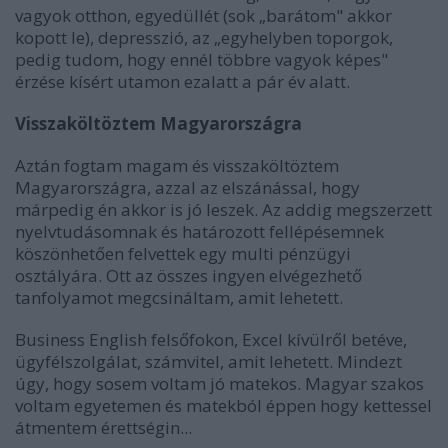
vagyok otthon, egyedüllét (sok „barátom" akkor
kopott le), depresszió, az „egyhelyben toporgok,
pedig tudom, hogy ennél többre vagyok képes"
érzése kísért utamon ezalatt a pár év alatt.
Visszaköltöztem Magyarországra
Aztán fogtam magam és visszaköltöztem
Magyarországra, azzal az elszánással, hogy
márpedig én akkor is jó leszek. Az addig megszerzett
nyelvtudásomnak és határozott fellépésemnek
köszönhetően felvettek egy multi pénzügyi
osztályára. Ott az összes ingyen elvégezhető
tanfolyamot megcsináltam, amit lehetett.
Business English felsőfokon, Excel kívülről betéve,
ügyfélszolgálat, számvitel, amit lehetett. Mindezt
úgy, hogy sosem voltam jó matekos. Magyar szakos
voltam egyetemen és matekból éppen hogy kettessel
átmentem érettségin...