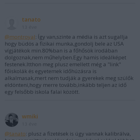
tanato
13 éve
@montroyal
: Így van,szinte a média is azt sugallja
hogy büdös a fizikai munka,gondolj bele az USA
vígjátékok min.80%ban is a főhősök irodában
dolgoznak,nem műhelyben.Egy hamis ideálképet
festenek.Itthon meg plusz emellett még a "link"
főiskolák és egyetemek időhúzásra is
alkalmasak,mert nem tudják a gyerekek meg szülők
eldönteni,hogy merre tovább,inkább teljen az idő
egy felsőbb iskola falai között.
wmiki
13 éve
@tanato
: plusz a fizetések is úgy vannak kalibrálva,