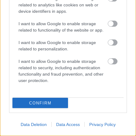
inkabb a politikai temaju blogokba, ott oszd az eszt
related to analytics like cookies on web or
es puszilgasd orbant.
device identifiers in apps.
I want to allow Google to enable storage
related to functionality of the website or app.
13 éve
@nyuszigonosz
: Igen, Jersey, Bahamas es meg
I want to allow Google to enable storage
jo nehany orszagokban nagyszeruen lehetett eldugni
related to personalization.
a penzt. Most mar nem annyira bar meg mindig jo
I want to allow Google to enable storage
nehany orszag ad erre lehetoseget. Valamibol nekik
related to security, including authentication
is elni kell a jersey potatoes egyedul nem fog
functionality and fraud prevention, and other
gazdasagot teremteni:)
user protection.
hogyne,persze,igazad van!
CONFIRM
13 éve
@charlieharper
: Tavaly nyaron voltam kint egy hetet,
egy volt kollegam dolgozik ott, 5eve.Hat, a pofam
Data Deletion
Data Access
Privacy Policy
leszakadt.Sehol egy lepukkant haz, sehol egy