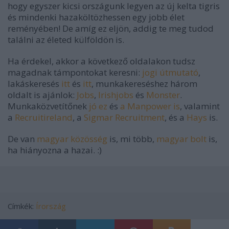
hogy egyszer kicsi országunk legyen az új kelta tigris
és mindenki hazaköltözhessen egy jobb élet
reményében! De amíg ez eljön, addig te meg tudod
találni az életed külföldön is.
Ha érdekel, akkor a következő oldalakon tudsz
magadnak támpontokat keresni:
jogi útmutató
,
lakáskeresés
itt
és
itt
, munkakereséshez három
oldalt is ajánlok:
Jobs
,
Irishjobs
és
Monster
.
Munkaközvetítőnek
jó ez
és
a Manpower is
, valamint
a
Recruitireland
, a
Sigmar Recruitment
, és a
Hays
is.
De van
magyar közösség
is, mi több,
magyar bolt
is,
ha hiányozna a hazai. :)
Címkék:
Írország