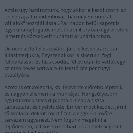
Aztán úgy határoztunk, hogy akkor elkezdi szórni az
önéletrajzát mindenhova, „bármilyen munkát
vállalok" hozzáállással. Pár napon belül kapott is
egy ruhahajtogatós melót napi 4 órában egy errefelé
ismert és közkedvelt ruházati áruházláncban.
De nem adta fel és tovább járt lelkesen az irodai
állásinterjúkra, Egyszer akkor is sikerülni fog!
felkiáltással. És láss csodát, fél év után felvették egy
szintén neves software-fejlesztő cég pénzügyi
osztályára.
Azóta is ott dolgozik, kb. félévente előrébb léptetik,
és nagyon elismerik a munkáját. Hangsúlyozom,
egyikünknek sincs diplomája. Csak a tiszta
tapasztalat és nyelvtudás. Ember most kezdett járni
főiskolára idekint, mert fizeti a cége. Én jövőre
tervezem ugyanezt. Nem fogunk megállni a
fejlődésben, azt sosem szabad, és a lehetőségeket
mindig ki kell használni.