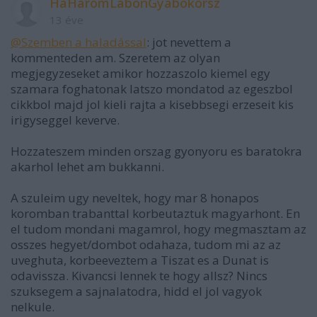
HaHáromLábonGyábokorsz
13 éve
@Szemben a haladással
: jot nevettem a
kommenteden am. Szeretem az olyan
megjegyzeseket amikor hozzaszolo kiemel egy
szamara foghatonak latszo mondatod az egeszbol
cikkbol majd jol kieli rajta a kisebbsegi erzeseit kis
irigyseggel keverve.
Hozzateszem minden orszag gyonyoru es baratokra
akarhol lehet am bukkanni.
A szuleim ugy neveltek, hogy mar 8 honapos
koromban trabanttal korbeutaztuk magyarhont. En
el tudom mondani magamrol, hogy megmasztam az
osszes hegyet/dombot odahaza, tudom mi az az
uveghuta, korbeeveztem a Tiszat es a Dunat is
odavissza. Kivancsi lennek te hogy allsz? Nincs
szuksegem a sajnalatodra, hidd el jol vagyok
nelkule.