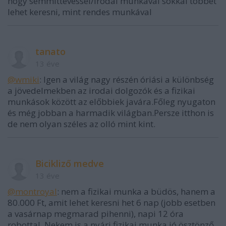
hogy semmittevéssel/irodai munkával sokkal többet
lehet keresni, mint rendes munkával
tanato
13 éve
@wmіkі
: Igen a világ nagy részén óriási a különbség
a jövedelmekben az irodai dolgozók és a fizikai
munkások között az előbbiek javára.Főleg nyugaton
és még jobban a harmadik világban.Persze itthon is
de nem olyan széles az olló mint kint.
Bicikliző medve
13 éve
@montroyal
: nem a fizikai munka a büdös, hanem a
80.000 Ft, amit lehet keresni het 6 nap (jobb esetben
a vasárnap megmarad pihenni), napi 12 óra
robottal. Nekem is a nyári fizikai munka jó ösztönző