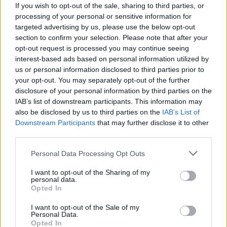
hogyne,persze,igazad van!
If you wish to opt-out of the sale, sharing to third parties, or
13 éve
processing of your personal or sensitive information for
targeted advertising by us, please use the below opt-out
@odamondó
: az nem jo.marhasagokat beszelni
section to confirm your selection. Please note that after your
sokkal egyszerubb!:)
opt-out request is processed you may continue seeing
interest-based ads based on personal information utilized by
us or personal information disclosed to third parties prior to
your opt-out. You may separately opt-out of the further
13 éve
disclosure of your personal information by third parties on the
Celtudatos a poszterina. Csak 1 kerdes, miert
IAB’s list of downstream participants. This information may
pont Irorszag? Sajat velenyem, hogy Europa
also be disclosed by us to third parties on the
IAB’s List of
legsuttyobb orszaga, illetve az EU-e.
Downstream Participants
that may further disclose it to other
third parties.
Please note that this website/app uses one or more Google
Personal Data Processing Opt Outs
13 éve
services and may gather and store information including but
not limited to your visit or usage behaviour. You may click to
I want to opt-out of the Sharing of my
@hogyne,persze,igazad van!
: a Jerseys
personal data.
grant or deny consent to Google and its third-party tags to
kerdesre a valasz. Jersey Crown Dependency.
Opted In
use your data for below specified purposes in below Google
Onalloak sokmindenben, de mi vedjuk meg oket, ha
consent section.
I want to opt-out of the Sale of my
megtamadjak. Utleveluk is brit, de Jersey adja ki.
Personal Data.
Opted In